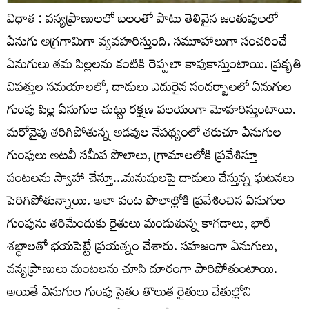
విధాత : వన్యప్రాణులలో బలంతో పాటు తెలివైన జంతువులలో
ఏనుగు అగ్రగామిగా వ్యవహరిస్తుంది. సమూహాలుగా సంచరించే
ఏనుగులు తమ పిల్లలను కంటికి రెప్పలా కాపుకాస్తుంటాయి. ప్రకృతి
విపత్తుల సమయాలలో, దాడులు ఎదురైన సందర్బాలలో ఏనుగుల
గుంపు పిల్ల ఏనుగుల చుట్టు రక్షణ వలయంగా మోహరిస్తుంటాయి.
మరోవైపు తరిగిపోతున్న అడవుల నేపథ్యంలో తరుచూ ఏనుగుల
గుంపులు అటవీ సమీప పొలాలు, గ్రామాలలోకి ప్రవేశిస్తూ
పంటలను స్వాహా చేస్తూ…మనుషులపై దాడులు చేస్తున్న ఘటనలు
పెరిగిపోతున్నాయి. అలా పంట పొలాల్లోకి ప్రవేశించిన ఏనుగుల
గుంపును తరిమేందుకు రైతులు మండుతున్న కాగడాలు, భారీ
శబ్ధాలతో భయపెట్టే ప్రయత్నం చేశారు. సహజంగా ఏనుగులు,
వన్యప్రాణులు మంటలను చూసి దూరంగా పారిపోతుంటాయి.
అయితే ఏనుగుల గుంపు సైతం తొలుత రైతులు చేతుల్లోని