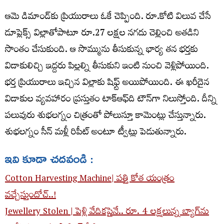
ఆమె డిమాండ్‌కు ప్రియురాలు ఓకే చెప్పింది. రూ.కోటి విలువ చేసే
డూప్లెక్స్ విల్లాతోపాటూ రూ.27 ల‌క్ష‌ల న‌గ‌దు చెల్లించి అత‌డిని
సొంతం చేసుకుంది. ఆ సొమ్మును తీసుకున్న భార్య త‌న భ‌ర్త‌కు
విడాకులిచ్చి ఇద్ద‌రు పిల్ల‌ల్ని తీసుకుని ఇంటి నుంచి వెళ్లిపోయింది.
భ‌ర్త ప్రియురాలు ఇచ్చిన విల్లాకు షిఫ్ట్ అయిపోయింది. ఈ ఖ‌రీదైన
విడాకుల వ్య‌వ‌హారం ప్ర‌స్తుతం టాక్ఆఫ్‌ది టౌన్‌గా నిలుస్తోంది. దీన్ని
ప‌లువురు శుభ‌ల‌గ్నం చిత్రంతో పోలుస్తూ కామెంట్లు చేస్తున్నారు.
శుభ‌ల‌గ్నం సీన్ మ‌ళ్లీ రిపీట్ అంటూ ట్వీట్లు పెడుతున్నారు.
ఇవి కూడా చదవండి :
Cotton Harvesting Machine| పత్తి కోత యంత్రం
వచ్చేస్తుందోచ్..!
Jewellery Stolen | పెళ్లి వేదికపైనే.. రూ. 4 లక్షలున్న బ్యాగ్‌ను