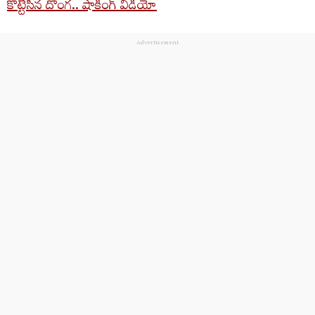
కొట్టేసిన దొంగ.. షాకింగ్ వీడియో