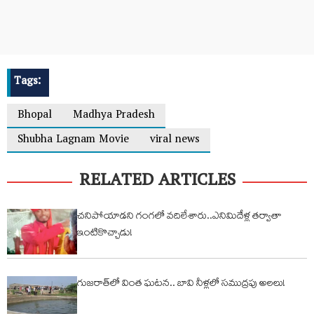
Tags:
Bhopal
Madhya Pradesh
Shubha Lagnam Movie
viral news
RELATED ARTICLES
చనిపోయాడని గంగలో వదిలేశారు..ఎనిమిదేళ్ల తర్వాతా
ఇంటికొచ్చాడు!
గుజరాత్‌లో వింత ఘటన.. బావి నీళ్లలో సముద్రపు అలలు!