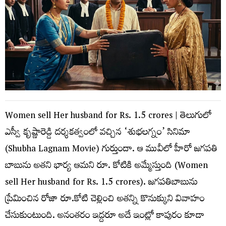
Women sell Her husband for Rs. 1.5 crores | తెలుగులో
ఎస్వీ కృష్ణారెడ్డి దర్శకత్వంలో వ‌చ్చిన ‘శుభలగ్నం’ సినిమా
(Shubha Lagnam Movie) గుర్తుందా. ఆ మువీలో హీరో జగపతి
బాబును అతని భార్య ఆమని రూ. కోటికి అమ్మేస్తుంది (Women
sell Her husband for Rs. 1.5 crores). జ‌గ‌ప‌తిబాబును
ప్రేమించిన రోజా రూ.కోటి చెల్లించి అతన్ని కొనుక్కుని వివాహం
చేసుకుంటుంది. అనంత‌రం ఇద్దరూ అదే ఇంట్లో కాపురం కూడా