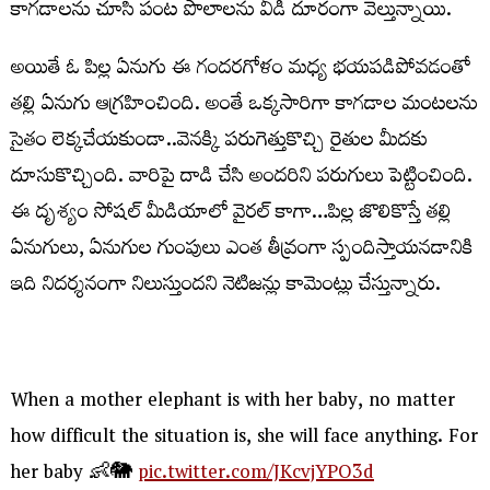
కాగడాలను చూసి పంట పొలాలను వీడి దూరంగా వెల్తున్నాయి.
అయితే ఓ పిల్ల ఏనుగు ఈ గందరగోళం మధ్య భయపడిపోవడంతో
తల్లి ఏనుగు ఆగ్రహించింది. అంతే ఒక్కసారిగా కాగడాల మంటలను
సైతం లెక్కచేయకుండా..వెనక్కి పరుగెత్తుకొచ్చి రైతుల మీదకు
దూసుకొచ్చింది. వారిపై దాడి చేసి అందరిని పరుగులు పెట్టించింది.
ఈ దృశ్యం సోషల్ మీడియాలో వైరల్ కాగా…పిల్ల జొలికొస్తే తల్లి
ఏనుగులు, ఏనుగుల గుంపులు ఎంత తీవ్రంగా స్పందిస్తాయనడానికి
ఇది నిదర్శనంగా నిలుస్తుందని నెటిజన్లు కామెంట్లు చేస్తున్నారు.
When a mother elephant is with her baby, no matter
how difficult the situation is, she will face anything. For
her baby 👶🐘
pic.twitter.com/JKcvjYPO3d