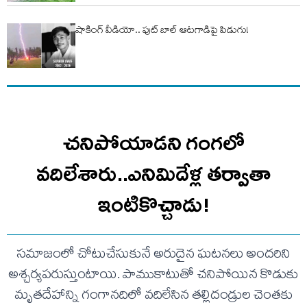
షాకింగ్ వీడియో.. ఫుట్ బాల్ ఆటగాడిపై పిడుగు!
చనిపోయాడని గంగలో
వదిలేశారు..ఎనిమిదేళ్ల తర్వాతా
ఇంటికొచ్చాడు!
సమాజంలో చోటుచేసుకునే అరుదైన ఘటనలు అందరిని
అశ్చర్యపరుస్తుంటాయి. పాముకాటుతో చనిపోయిన కొడుకు
మృతదేహాన్ని గంగానదిలో వదిలేసిన తల్లిదండ్రుల చెంతకు