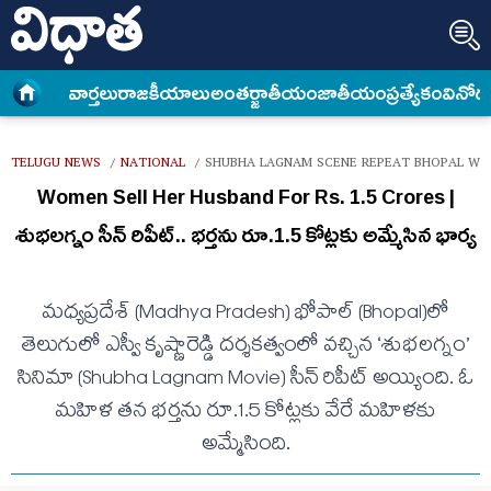
వార్త‌లు
రాజకీయాలు
అంత‌ర్జాతీయం
జాతీయం
ప్రత్యేకం
వినోద
TELUGU NEWS
NATIONAL
SHUBHA LAGNAM SCENE REPEAT BHOPAL WOM
/
/
Women Sell Her Husband For Rs. 1.5 Crores |
శుభలగ్నం సీన్ రిపీట్.. భర్తను రూ.1.5 కోట్లకు అమ్మేసిన భార్య
మ‌ధ్యప్ర‌దేశ్‌ (Madhya Pradesh) భోపాల్‌ (Bhopal)లో
తెలుగులో ఎస్వీ కృష్ణారెడ్డి దర్శకత్వంలో వ‌చ్చిన ‘శుభలగ్నం’
సినిమా (Shubha Lagnam Movie) సీన్ రిపీట్ అయ్యింది. ఓ
మ‌హిళ త‌న భ‌ర్త‌ను రూ.1.5 కోట్ల‌కు వేరే మ‌హిళ‌కు
అమ్మేసింది.