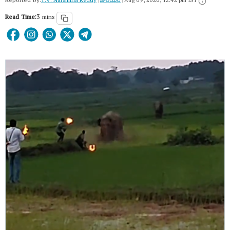
Reported by:
Y.V. Narsimha Reddy
|
జాతీయం
|
Aug 09, 2026, 12:42 pm IST
Read Time:
3 mins