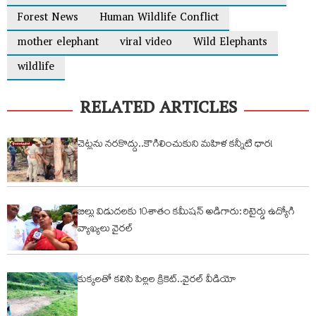
Forest News
Human Wildlife Conflict
mother elephant
viral video
Wild Elephants
wildlife
RELATED ARTICLES
చెట్లను నరకొద్దు..కౌగిలించుకుని మహిళ కన్నీటి ధార!
బిల్లు విడుదలకు 10శాతం కమీషన్ అడిగారు: రిటైర్డు ఉద్యోగి
వ్యాఖ్యలు వైరల్
కుక్కలతో కలిసి పిల్లల క్రికెట్..వైరల్ వీడియో