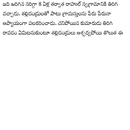
ఇది జరిగిన సరిగ్గా 8 ఏళ్ల తర్వాత రాహుల్‌ స్వగ్రామానికి తిరిగి
వచ్చాడు. తల్లిదండ్రులతో పాటు గ్రామస్తులను పేరు పేరునా
ఆప్యాయంగా పలకరించాడు. చనిపోయిన కుమారుడు తిరిగి
రావడం ఏమిటనుకుంటూ తల్లిదండ్రులు ఆశ్చర్యపోయి తొలుత ఈ
విషయాన్ని నమ్మలేకపోయారు. అయితే రాహుల్‌ శరీరంపై ఉన్న
గాయాన్ని చూసి తల్లిదండ్రులు అతడు తమ కుమారుడేనని
గుర్తించారు. అసలు ఏం జరిగిందన్న విషయాన్ని కొడుకు మాటల్లో
తెలుసుకుని మరింత అశ్చర్యానికి, ఆనందానికి లోనయ్యారు.
చనిపోయాడనుకుని ఆ రోజు గంగానదిలో వదిలేసిన నన్ను.. నది
ప్రవాహంలో కొట్టుకపోతుండగా, చూసిన ఓ సాధువు కాపాడారని,
ఆధ్యాత్మిక విద్య సాధనకు గోరఖ్‌పుర్‌ తీసుకువెళ్లాడని రాహుల్‌
వెల్లడించాడు. తమ కొడుకు విషయంతో జరిగిన అద్భుతాన్ని
చూసిన తల్లిదండ్రులు, గ్రామస్తులు అదంతా దైవలీల