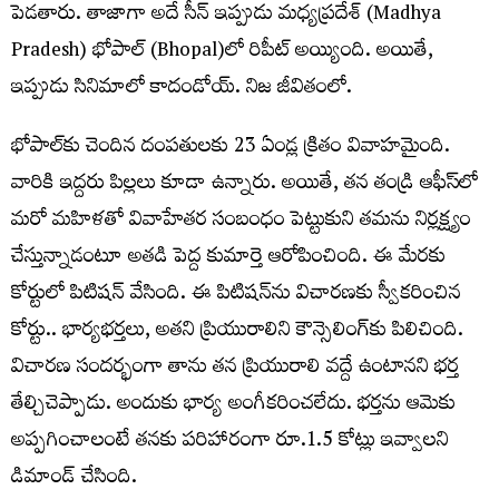
పెడతారు. తాజాగా అదే సీన్ ఇప్పుడు మ‌ధ్యప్ర‌దేశ్‌ (Madhya
Pradesh) భోపాల్‌ (Bhopal)లో రిపీట్ అయ్యింది. అయితే,
ఇప్పుడు సినిమాలో కాదండోయ్‌. నిజ జీవితంలో.
భోపాల్‌కు చెందిన దంప‌తుల‌కు 23 ఏండ్ల క్రితం వివాహ‌మైంది.
వారికి ఇద్ద‌రు పిల్లలు కూడా ఉన్నారు. అయితే, త‌న తండ్రి ఆఫీస్‌లో
మ‌రో మ‌హిళ‌తో వివాహేత‌ర సంబంధం పెట్టుకుని త‌మ‌ను నిర్ల‌క్ష్యం
చేస్తున్నాడంటూ అత‌డి పెద్ద కుమార్తె ఆరోపించింది. ఈ మేర‌కు
కోర్టులో పిటిష‌న్ వేసింది. ఈ పిటిష‌న్‌ను విచార‌ణ‌కు స్వీక‌రించిన
కోర్టు.. భార్య‌భ‌ర్త‌లు, అత‌ని ప్రియురాలిని కౌన్సెలింగ్‌కు పిలిచింది.
విచార‌ణ సంద‌ర్భంగా తాను త‌న ప్రియురాలి వ‌ద్దే ఉంటాన‌ని భ‌ర్త
తేల్చిచెప్పాడు. అందుకు భార్య అంగీక‌రించ‌లేదు. భ‌ర్త‌ను ఆమెకు
అప్ప‌గించాలంటే త‌న‌కు ప‌రిహారంగా రూ.1.5 కోట్లు ఇవ్వాల‌ని
డిమాండ్ చేసింది.