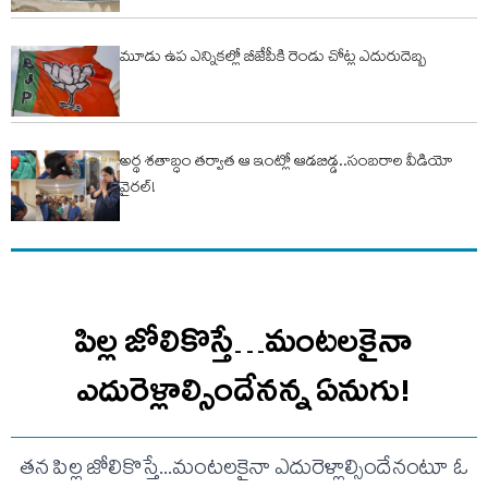
మూడు ఉప ఎన్నికల్లో బీజేపీకి రెండు చోట్ల ఎదురుదెబ్బ
అర్థ శతాబ్ధం తర్వాత ఆ ఇంట్లో ఆడబిడ్డ..సంబరాల వీడియో
వైరల్!
పిల్ల జోలికొస్తే…మంటలకైనా
ఎదురెళ్లాల్సిందేనన్న ఏనుగు!
తన పిల్ల జోలికొస్తే...మంటలకైనా ఎదురెళ్లాల్సిందేనంటూ ఓ