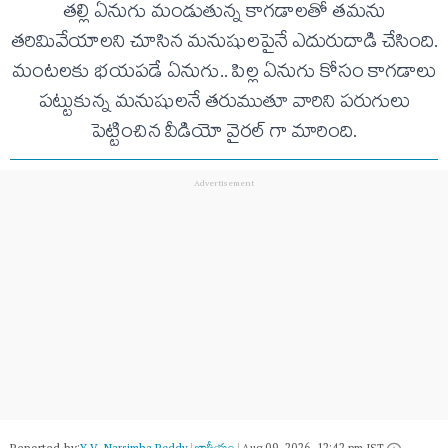
తల్లి ఏనుగు మండుతున్న కాగడాలతో తమను
తరిమివేయాలని చూసిన మనుషులపైనే ఎదురుదాడి చేసింది.
మంటలకు భయపడే ఏనుగు.. పిల్ల ఏనుగు కోసం కాగడాలు
పట్టుకున్న మనుషులనే తరుముతూ వారిని పరుగులు
పెట్టించిన వీడియో వైరల్ గా మారింది.