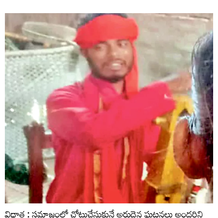
విధాత : సమాజంలో చోటుచేసుకునే అరుదైన ఘటనలు అందరిని