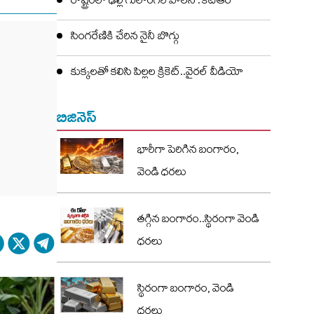
రాష్ట్రంలో ఢిల్లీ గులాంగిరి పాలన : కేటీఆర్
సింగరేణికి చేరిన నైనీ బొగ్గు
కుక్కలతో కలిసి పిల్లల క్రికెట్..వైరల్ వీడియో
బిజినెస్
భారీగా పెరిగిన బంగారం,
వెండి ధరలు
తగ్గిన బంగారం..స్థిరంగా వెండి
ధరలు
స్థిరంగా బంగారం, వెండి
ధరలు