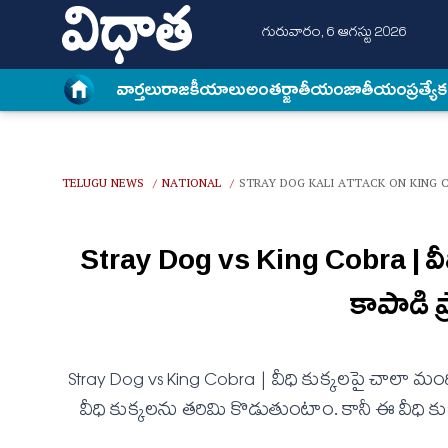
గురువారం, 6 ఆగస్టు 2026
వార్త‌లు
రాజకీయాలు
అంత‌ర్జాతీయం
జాతీయం
ప్రత్యే
TELUGU NEWS
NATIONAL
STRAY DOG KALI ATTACK ON KING 
/
/
Stray Dog vs King Cobra | వీధి 
కాపాడి ప
Stray Dog vs King Cobra | వీధి కుక్క‌లపై చాలా మ
వీధి కుక్కల‌ను త‌రిమి కొడుతుంటాం. కానీ ఈ వీధి కుక్