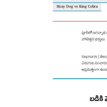
Stray Dog vs King Cobra
పూరీలో జగన్నాథ
పోటెత్తిన భక్తులు
Elephants | తెలంగ
ఏనుగుల సంచారం.
అప్ర‌మ‌త్తంగా ఉండ
బడికి