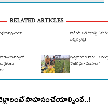
RELATED ARTICLES
 రథయాత్ర షురూ..
షాకింగ్..ఒకే ట్రాక్‌పై ఎదు
వచ్చిన రైళ్లు!
ాణ స‌రిహ‌ద్దుల్లో
పుచ్చ‌కాయ‌ల సాగు.. 3 నెల‌ల్
. రైతులు
కోటికి పైగా సంపాద‌న‌..
ాలి
 వెళ్లాలంటే సాహసంచేయాల్సిందే..!