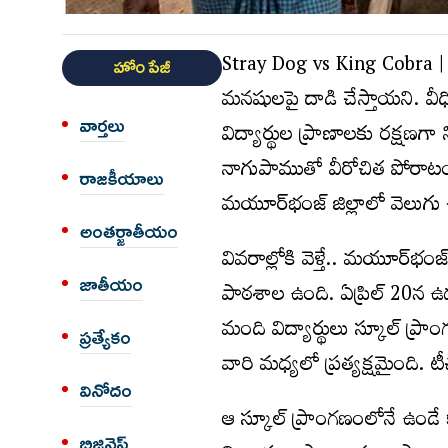
Stray Dog vs King Cobra | 
హోం పేజీ
మ‌న‌షుల‌పై దాడి చేస్తాయ‌ని. వ
వార్త‌లు
విద్యార్థుల ప్రాణాల‌కు ర‌క్ష‌ణ
నాగుపాముతో వీరోచిత పోరాటం చే
రాజకీయాలు
మ‌యూర్‌భంజ్ జిల్లాలో వెలుగు
అంత‌ర్జాతీయం
వివ‌రాల్లోకి వెళ్తే.. మ‌యూర్‌భం
జాతీయం
పాఠ‌శాల ఉంది. ఏప్రిల్ 20న ఉ
మంది విద్యార్థులు స్కూల్ ప్
ప్రత్యేకం
వారి మ‌ధ్య‌లో ప్ర‌త్య‌క్ష‌మైంది. ట
వినోదం
ఆ స్కూల్ ప్రాంగ‌ణంలోనే ఉండే కా
బిజినెస్