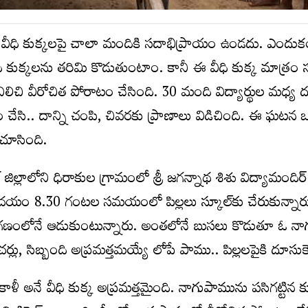
వీధి కుక్క‌లపై చాలా మందికి సదాభిప్రాయం ఉండ‌దు. ఎందుక
ీధి కుక్కల‌ను త‌రిమి కొడుతుంటాం. కానీ ఈ వీధి కుక్క మాత్రం స
‌గా నిలిచి వీరోచిత పోరాటం చేసింది. 30 మంది విద్యార్థుల మ‌ధ్య
సి.. దాన్ని చంపి, చివ‌ర‌కు ప్రాణాలు విడిచింది. ఈ ఘ‌ట‌న 
 చూసింది.
జ్ జిల్లాలోని ధిరాకుల గ్రామంలో శ్రీ జ‌గ‌న్నాథ శిశు విద్యామందిర
ద‌యం 8.30 గంట‌ల స‌మ‌యంలో పిల్ల‌లు స్కూల్‌కు చేరుకున్నా
రాంగ‌ణంలోనే ఆడుకుంటున్నారు. అంత‌లోనే బుస‌లు కొడుతూ ఓ న
ీచ‌ర్లు, సిబ్బంది అప్ర‌మ‌త్త‌మ‌య్యే లోపే పాము.. పిల్ల‌ల‌పైకి దూసుకెళ
ళీ అనే వీధి కుక్క అప్ర‌మ‌త్త‌మైంది. నాగుపామును ప‌సిగ‌ట్టిన కుక