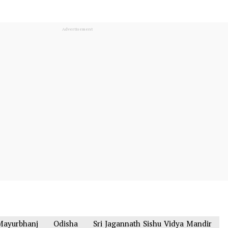
Mayurbhanj
Odisha
Sri Jagannath Sishu Vidya Mandir