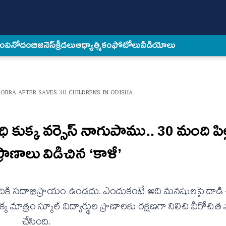
కం
వినోదం
బిజినెస్
క్రీడలు
ఆధ్యాత్మికం
ఫోటోలు
వీడియోలు
COBRA AFTER SAVES 30 CHILDRENS IN ODISHA
కుక్క వ‌ర్సెస్ నాగుపాము.. 30 మంది పిల్
్రాణాలు విడిచిన ‘కాళీ’
ందికి సదాభిప్రాయం ఉండ‌దు. ఎందుకంటే అవి మ‌న‌షుల‌పై దాడి చ
క మాత్రం స్కూల్ విద్యార్థుల ప్రాణాల‌కు ర‌క్ష‌ణ‌గా నిలిచి వీరోచ
చేసింది.