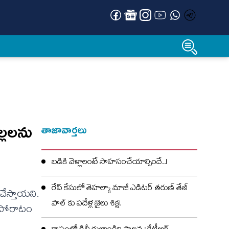
ల‌ల‌ను
తాజావార్తలు
బడికి వెళ్లాలంటే సాహసంచేయాల్సిందే..!
రేప్ కేసులో తెహల్కా మాజీ ఎడిటర్ తరుణ్ తేజ్
ేస్తాయ‌ని.
పాల్ కు పదేళ్ల జైలు శిక్ష!
ిత పోరాటం