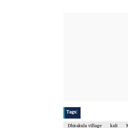
Tags:
Dhirakula village
kali