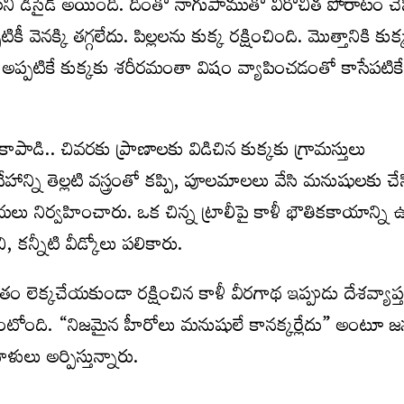
ాల‌ని డిసైడ్ అయింది. దీంతో నాగుపాముతో వీరోచిత పోరాటం చే
ికీ వెన‌క్కి త‌గ్గ‌లేదు. పిల్ల‌ల‌ను కుక్క ర‌క్షించింది. మొత్తానికి కు
అప్ప‌టికే కుక్క‌కు శ‌రీర‌మంతా విషం వ్యాపించడంతో కాసేప‌టికే
పాడి.. చివ‌ర‌కు ప్రాణాల‌కు విడిచిన కుక్క‌కు గ్రామ‌స్తులు
హాన్ని తెల్లటి వస్త్రంతో కప్పి, పూలమాలలు వేసి మనుషులకు చేసి
లు నిర్వహించారు. ఒక చిన్న ట్రాలీపై కాళీ భౌతికకాయాన్ని 
, కన్నీటి వీడ్కోలు పలికారు.
తం లెక్కచేయకుండా రక్షించిన కాళీ వీరగాథ ఇప్పుడు దేశవ్యాప్
ంటోంది. “నిజమైన హీరోలు మనుషులే కానక్కర్లేదు” అంటూ 
ులు అర్పిస్తున్నారు.