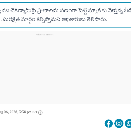
వా నది చెక్‌డ్యామ్‌పై ప్రాణాలను పణంగా పెట్టి స్కూల్‌కు వెళ్తున్న 
సురక్షిత మార్గం కల్పిస్తామని అధికారులు తెలిపారు.
ug 06, 2026, 3:38 pm IST