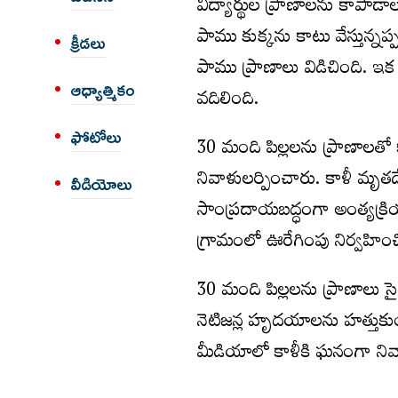
విద్యార్థుల ప్రాణాల‌ను కాపాడ
పాము కుక్క‌ను కాటు వేస్తున్న‌ప్ప‌ట
క్రీడలు
పాము ప్రాణాలు విడిచింది. ఇక 
ఆధ్యాత్మికం
వ‌దిలింది.
ఫోటోలు
30 మంది పిల్ల‌ల‌ను ప్రాణాలతో కా
నివాళుల‌ర్పించారు. కాళీ మృతదే
వీడియోలు
సాంప్రదాయబద్ధంగా అంత్యక్రియ
గ్రామంలో ఊరేగింపు నిర్వహించి
30 మంది పిల్లలను ప్రాణాలు సై
నెటిజన్ల హృదయాలను హత్తుకు
మీడియాలో కాళీకి ఘనంగా నివాళ