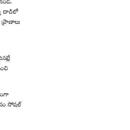
సింది.
క్క దాడిలో
 ప్రాణాలు
నట్లే
ఉంచి
తంగా
జనం సోషల్