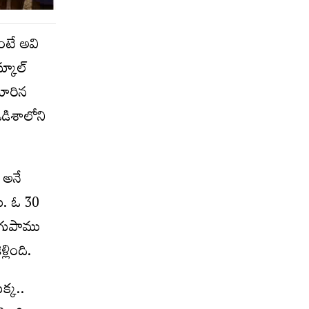
ంటే అవి
్కూల్
 దూరిన
ఒడిశాలోని
్ అనే
రు. ఓ 30
ాగుపాము
్లింది.
్క‌..