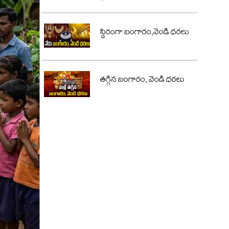
స్థిరంగా బంగారం,వెండి ధరలు
తగ్గిన బంగారం, వెండి ధరలు