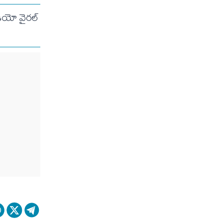
వీడియో వైరల్