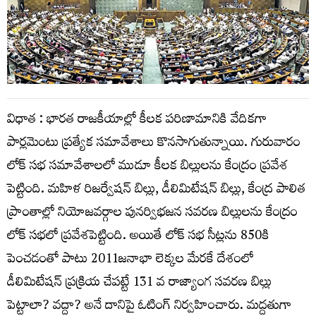
విధాత : భారత రాజకీయాల్లో కీలక పరిణామానికి వేదికగా
పార్లమెంటు ప్రత్యేక సమావేశాలు కొనసాగుతున్నాయి. గురువారం
లోక్ సభ సమావేశాలలో ముడూ కీలక బిల్లులను కేంద్రం ప్రవేశ
పెట్టింది. మహిళ రిజర్వేషన్ బిల్లు, డీలిమిటేషన్ బిల్లు, కేంద్ర పాలిత
ప్రాంతాల్లో నియోజవర్గాల పునర్విభజన సవరణ బిల్లులను కేంద్రం
లోక్ సభలో ప్రవేశపెట్టింది. అయితే లోక్ సభ సీట్లను 850కి
పెంచడంతో పాటు 2011జనాభా లెక్కల మేరకే దేశంలో
డీలిమిటేషన్ ప్రక్రియ చేపట్టే 131 వ రాజ్యాంగ సవరణ బిల్లు
పెట్టాలా? వద్దా? అనే దానిపై ఓటింగ్ నిర్వహించారు. మద్దతుగా