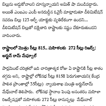
బిల్లును అడ్డుకోవాలని చూస్తున్నాయని అమిత్ షా మండిపడ్డారు.
అయితే ఎంఐఎం ఎంపీ అసదుద్దీన ఓవైసీ మాట్లాడుతూ డీలిమిటేషన్
సవరణ బిల్లు 123 ఆర్పీ యాక్టుకు వ్యతిరేకంగా ఉందని…
డీలిమిటేషన్ బిల్లుతో దక్షిణాది రాష్ట్రాలకు నష్టం చేకూరుతుందని
వాదించారు.
రాష్ట్రాలలో మొత్తం సీట్లు 815.. మహిళలకు 272 సీట్లు రిజర్వ్:
అర్జున్ రామ్ మేఘ్వాల్
పార్లమెంట్ చరిత్రలో ఇది చారిత్రాత్మక రోజు ఏ రాష్ట్రానికి సీట్ల శాతం
తగ్గదు అని, రాష్ట్రాల్లో లోక్‌సభ సీట్లు 815కి పెరుగుతాయని( కేంద్ర
పాలిత ప్రాంతాల్లో 35సీట్లు) న్యాయశాఖ మంత్రి అర్జున్‌రామ్‌
మేఘ్‌వాల్‌ తెలిపారు. లోక్‌సభ స్థానాల పెంపు అనంతరం మహిళా
రిజర్వేషన్లతో మహిళలకు 272 సీట్లు రానున్నట్లు మేఘ్‌వాల్‌