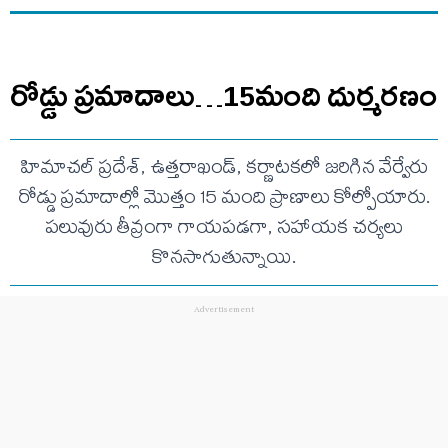
రోడ్డు ప్రమాదాలు…15మంది దుర్మరణం
హిమాచల్ ప్రదేశ్, ఉత్తరాఖండ్, కర్ణాటకలో జరిగిన వేర్వేరు
రోడ్డు ప్రమాదాల్లో మొత్తం 15 మంది ప్రాణాలు కోల్పోయారు.
పలువురు తీవ్రంగా గాయపడగా, సహాయక చర్యలు
కొనసాగుతున్నాయి.