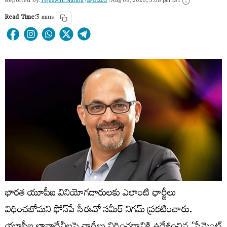
Reported by:
Tejaswini Nanna
|
జాతీయం
|
Aug 08, 2026, 3:08 pm IST
Read Time:
3 mins
భారత యూపీఐ వినియోగదారులకు ఎలాంటి ఛార్జీలు
విధించబోమని ఫోన్‌పే సీఈవో సమీర్‌ నిగమ్‌ ప్రకటించారు.