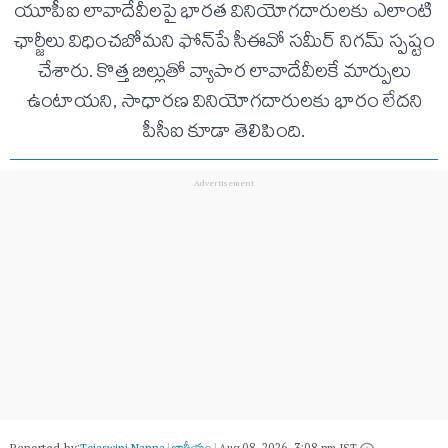
యూపీఐ లావాదేవీలపై భారత వినియోగదారులకు ఎలాంటి
ఛార్జీలు విధించబోమని ఫోన్‌పే సీఈవో సమీర్ నిగమ్ స్పష్టం
చేశారు. కొత్త బిల్లుతో వ్యాపార లావాదేవీలకే మార్పులు
ఉంటాయని, సాధారణ వినియోగదారులకు భారం లేదని
పీసీఐ కూడా తెలిపింది.