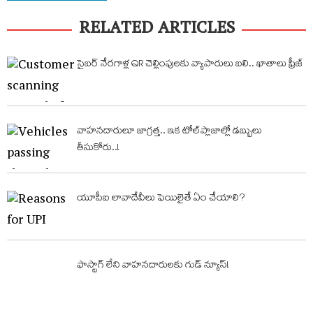
RELATED ARTICLES
సైబర్‌ నేరగాళ్ల QR చెల్లింపులకు వ్యాపారులు బలి.. ఖాతాలు ఫ్రీజ్‌
వాహనదారులూ జాగ్రత్త.. ఇక టోల్​ప్లాజాల్లో డబ్బులు
తీసుకోరు..!
యూపీఐ లావాదేవీలు ఫెయిలైతే ఏం చేయాలి?
ఫాస్టాగ్‌ లేని వాహనదారులకు గుడ్ న్యూస్!