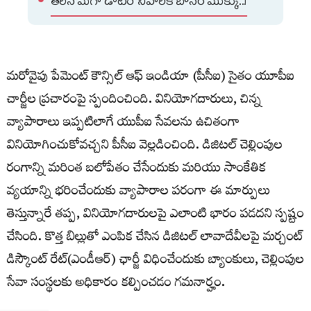
తీరిన మెగా డాటర్ నిహారిక బోనం మొక్కు..!
మరోవైపు పేమెంట్ కౌన్సిల్ ఆఫ్ ఇండియా (పీసీఐ) సైతం యూపీఐ
చార్జీల ప్రచారంపై స్పందించింది. వినియోగదారులు, చిన్న
వ్యాపారాలు ఇప్పటిలాగే యుపీఐ సేవలను ఉచితంగా
వినియోగించుకోవచ్చని పీసీఐ వెల్లడించింది. డిజిటల్ చెల్లింపుల
రంగాన్ని మరింత బలోపేతం చేసేందుకు మరియు సాంకేతిక
వ్యయాన్ని భరించేందుకు వ్యాపారాల పరంగా ఈ మార్పులు
తెస్తున్నారే తప్ప, వినియోగదారులపై ఎలాంటి భారం పడదని స్పష్టం
చేసింది. కొత్త బిల్లుతో ఎంపిక చేసిన డిజిటల్‌ లావాదేవీలపై మర్చంట్‌
డిస్కౌంట్‌ రేట్‌(ఎండీఆర్‌) ఛార్జీ విధించేందుకు బ్యాంకులు, చెల్లింపుల
సేవా సంస్థలకు అధికారం కల్పించడం గమనార్హం.