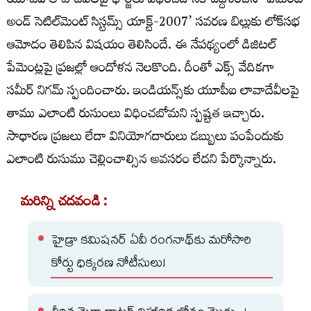
యూపీఐ లావాదేవీలపై ఛార్జీలు విధించడానికి ఉద్దేశించిన ‘పేమెంట్
అండ్ సెటిల్‌మెంట్ సిస్టమ్స్ యాక్ట్-2007’ సవరణ బిల్లుకు లోక్‌సభ
ఆమోదం తెలిపిన విషయం తెలిసిందే. ఈ నేపథ్యంలో డిజిటల్‌
పేమెంట్లపై ప్రజల్లో ఆందోళన నెలకొంది. దీంతో ఎక్స్‌ వేదికగా
సమీర్‌ నిగమ్‌ స్పందించారు. ఇండియన్స్‌కు యూపీఐ లావాదేవీలపై
తాము ఎలాంటి రుసుంలు విధించబోమని స్పష్టత ఇచ్చారు.
సాధారణ ప్రజలు లేదా వినియోగదారులు డబ్బులు పంపేందుకు
ఎలాంటి రుసుము చెల్లించాల్సిన అవసరం లేదని పేర్కొన్నారు.
మరిన్ని చదవండి :
హైడ్రా కమిషనర్ ఏవీ రంగనాథ్‌కు మరోసారి
కోర్టు ధిక్కరణ నోటీసులు!