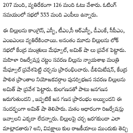
207 మంది, వ్యతిరేకంగా 126 మంది ఓటు వేశారు. ఓటింగ్
సమయంలో సభలో 333 మంది ఎంపీలు ఉన్నారు.
ఈ బిల్లులను కాంగ్రెస్, ఎస్పీ, టీఎం,సీ ఆర్ఎస్పీ, డీఎంకే, సీపీఎం,
ఎంఐఎంలు వ్యతిరేకించాయి. అనంతం మూడు బిల్లులను లోక్
సభలో కేంద్ర మంత్రులు మేఘ్వాల్, అమిత్ షా లు ప్రవేశ పెట్టారు.
మహిళా రిజర్వేషన్ల చట్టం సవరణ బిల్లును న్యాయశాఖ మంత్రి
మేఘ్వాల్ ప్రవేశపెట్టి చర్చను ప్రారంభించారు. డీలిమిటేషన్, కేంద్ర
పాలిత ప్రాంతాల నియోజకవర్గాల పునర్విభజన సవరణ బిల్లులను
అమిత్ షా ప్రవేశ పెట్టారు. కులగణనతో పాటు జనగణన
జరుగుతుందని , ఇప్పటికే జన గణన ప్రారంభం అయ్యిందని ఈ
సందర్బంగా అమిత్ షా తెలిపారు. మతం ఆధారంగా రిజర్వేషన్లు
ఇవ్వాలని ఎక్కడా లేదన్నారు. బిల్లులపై చర్చ జరగకుండా ఎలా
మాట్లాడతారు? అని, విపక్షాలు కుల రాజకీయాలు ముందుకు తెచ్చి