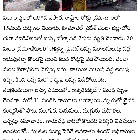
పలు రాష్ట్రలలో జరిగిన వేర్వేరు రాష్ట్రాల రోడ్డు ప్రమాదాలలో
15మంది దుర్మణం చెందారు. హిమాచ‌ల్ ప్రదేశ్‌ చంబా జిల్లాలోని
చురా స‌బ్‌డివిజ‌న్‌లో బస్సు బోల్తా పడి 7గురు మృతి చెందారు. 20
మంది ప్రయాణికులతో వెళ్తున్న ప్రైవేట్ బస్సు మూలమలుపు వద్ద
అదుపుతప్పి కొండపై నుంచి కింద రోడ్డుపై పడిపోయింది. చంబా
నుంచి బైరాఘ‌ర్‌కు వెళ్తున్న బస్సు చాలుంజ్ మ‌లుపు వ‌ద్ద అదుపు
తప్పి, కింద ఉన్న మరో రోడ్డుపై బస్సు పడిపోయింది.
తలక్రిందులుగా బస్సు పడటంతో.. అక్కడికక్కడే 7 మంది మృతి
చెందగా, మరో 11 మందికి గాయాలు అయ్యాయి. మృతుల్లో డ్రైవర్,
కండక్టర్‌తో పాటు నలుగురు పురుషులు, ముగ్గురు మహిళలు
ఉన్నట్లు సమాచారం. గాయపడ్డ వారిలో కొందరి పరిస్థితి విషమంగా
ఉండటంతో.. మృతుల సంఖ్య పెరిగే అవకాశం ఉందని అధికారులు