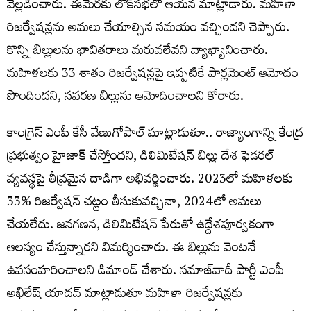
వెల్లడించారు. ఈమేరకు లోక్‌సభలో ఆయన మాట్లాడారు. మహిళా
రిజర్వేషన్లను అమలు చేయాల్సిన సమయం వచ్చిందని చెప్పారు.
కొన్ని బిల్లులను భావితరాలు మరువలేవని వ్యాఖ్యానించారు.
మహిళలకు 33 శాతం రిజర్వేషన్లపై ఇప్పటికే పార్లమెంట్ ఆమోదం
పొందిందని, సవరణ బిల్లును ఆమోదించాలని కోరారు.
కాంగ్రెస్ ఎంపీ కేసీ వేణుగోపాల్ మాట్లాడుతూ.. రాజ్యాంగాన్ని కేంద్ర
ప్రభుత్వం హైజాక్‌ చేస్తోందని, డిలిమిటేషన్ బిల్లు దేశ ఫెడరల్
వ్యవస్థపై తీవ్రమైన దాడిగా అభివర్ణించారు. 2023లో మహిళలకు
33% రిజర్వేషన్ చట్టం తీసుకువచ్చినా, 2024లో అమలు
చేయలేదు. జనగణన, డిలిమిటేషన్ పేరుతో ఉద్దేశపూర్వకంగా
ఆలస్యం చేస్తున్నారని విమర్శించారు. ఈ బిల్లును వెంటనే
ఉపసంహరించాలని డిమాండ్ చేశారు. సమాజ్‌వాదీ పార్టీ ఎంపీ
అఖిలేష్ యాదవ్ మాట్లాడుతూ మహిళా రిజర్వేషన్లకు