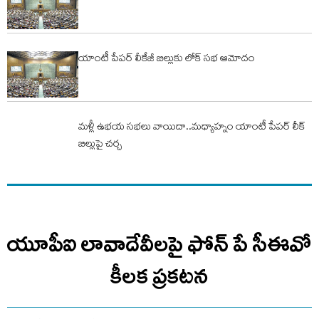
యాంటీ పేపర్ లీకేజీ బిల్లుకు లోక్ సభ ఆమోదం
మళ్లీ ఉభయ సభలు వాయిదా..మధ్యాహ్నం యాంటీ పేపర్ లీక్
బిల్లుపై చర్చ
యూపీఐ లావాదేవీలపై ఫోన్ పే సీఈవో
కీలక ప్రకటన