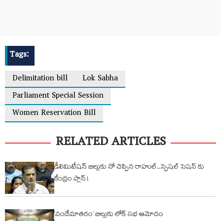
Tags:
Delimitation bill
Lok Sabha
Parliament Special Session
Women Reservation Bill
RELATED ARTICLES
డీలిమిటేషన్ బిల్లుకు నో చెప్పిన రాహుల్..స్పెషల్ సెషన్ కు
కేంద్రం ప్లాన్ !
‘వందేమాతరం’ బిల్లుకు లోక్ సభ ఆమోదం