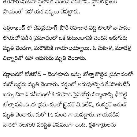
తెలిపారు.ఘటనా స్థలానికి వెంటనే చేరుకొని.. స్థానిక ప్రజల
సాయంతో సహాయక చర్యలు చేపట్టారు.
ఉత్తరాఖండ్ లో దేవప్రయాగ్-పౌరీ రహదారి వద్ద బొలెరో వాహనం
లోయలో పడిన ప్రమాదంలో ఒకే కుటుంబానికి చెందిన ఆరుగురు
మృతి చెందగా, మరొకరికి గాయాలయ్యాయి. ఓ మహిళ, మూడేళ్ల
చిన్నారితో సహా ఆరుగురు మృతి చెందారు.
కర్ణాటకలో కోజికోడ్‌ – బెంగళూరు బస్సు బోల్తా కొట్టిన ప్రమాదంలో
మరో ఇద్దరు మృతి చెందారు. వర్షంలో అదుపుతప్పిన కేఎస్‌ఆర్‌టీసీ
బస్సు బిడాడి సమీపంలో ఓవర్‌హెడ్‌ సైన్‌బోర్డు నిర్మాణాన్ని ఢీకొట్టి
బోల్తా పడింది.ఈ ప్రమాదంలో డ్రైవర్‌ మిథిలేష్‌, కండక్టర్‌ అరుణ్‌
మృతి చెందారు. మరో 14 మంది గాయపడ్డారు. గాయపడిన
వారిలో నలుగురి పరిస్థితి విషమంగా ఉంది. క్షతగాత్రులను
ఆస్పత్రికి తరలించారు.