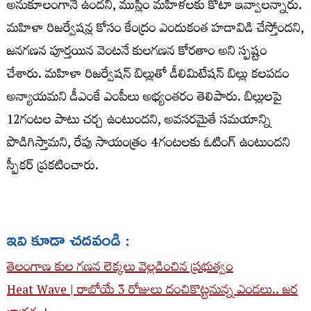
అనుకూలంగానే ఉందని, ముస్లిం మహిళలకు కోటా ఇవ్వాలన్నారు.
మహిళా రిజర్వేషన్ల కోసం కేంద్రం ఎందుకంత హడావిడి చేస్తోందని,
జనగణన పూర్తయిన వెంటనే కులగణన కోరతాం అని స్పష్టం
చేశారు. మహిళా రిజర్వేషన్ బిల్లుతో డీలిమిటేషన్ బిల్లు కలపడం
అన్యాయమని డీఎంకే ఎంపీలు అభ్యంతరం తెలిపారు. బిల్లులపై
12గంటల పాటు చర్చ ఉంటుందని, అవసరమైతే సమయాన్ని
పొడిగిస్తామని, రేపు సాయంత్రం 4గంటలకు ఓటింగ్ ఉంటుందని
స్పీకర్ ప్రకటించారు.
ఇవి కూడా చదవండి :
తెలంగాణ కుల గణన లెక్కలు వెల్లడించిన ప్రభుత్వం
Heat Wave | రాబోయే 3 రోజులు దంచికొట్ట‌నున్న ఎండ‌లు.. జ‌ర