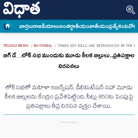
వార్త‌లు
రాజకీయాలు
అంత‌ర్జాతీయం
జాతీయం
ప్రత్యేకం
వినోద
TELUGU NEWS
NATIONAL
THREE KEY BILLS ARE INTRODUCED IN THE L
/
/
బిగ్ డే…లోక్ సభ ముందుకు మూడు కీలక బిల్లులు..ప్రతిపక్షాల
నిరసనలు
లోక్‌సభలో మహిళా రిజర్వేషన్, డీలిమిటేషన్ సహా మూడు
కీలక బిల్లులను కేంద్రం ప్రవేశపెట్టింది. సీట్లు 850కు పెంపుపై
ప్రతిపక్షాలు తీవ్ర నిరసన వ్యక్తం చేశాయి.