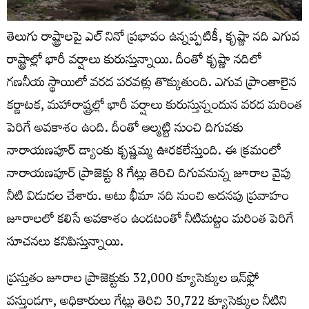
తెలుగు రాష్ట్రాలపై ఎల్ నినో ప్రభావం ఉన్నప్పటికీ, కృష్ణా నది ఎగువ
రాష్ట్రాల్లో భారీ వర్షాలు కురుస్తున్నాయి. దీంతో కృష్ణా నదిలో
గణనీయ స్థాయిలో వరద పరవళ్లు తొక్కుతుంది. ఎగువ ప్రాంతాలైన
కర్ణాటక, మహారాష్ట్రల్లో భారీ వర్షాలు కురుస్తున్నందున వరద మరింత
పెరిగే అవకాశం ఉంది. దీంతో ఆల్మట్టి నుంచి‌ దిగువకు
నారాయణపూర్‌ డ్యాంకు కృష్ణమ్మ ఊరకలేస్తుంది. ఈ క్రమంలో
నారాయణపూర్‌ ప్రాజెక్టు 8 గేట్లు తెరిచి దిగువనున్న జూరాల వైపు
నీటి విడుదల చేశారు. అటు భీమా నది నుంచి అదనపు ప్రవాహం
జూరాలలో కలిసే అవకాశం ఉండటంతో నీటిమట్టం మరింత పెరిగే
సూచనలు కనిపిస్తున్నాయి.
ప్రస్తుతం జూరాల ప్రాజెక్టుకు 32,000 క్యూసెక్కుల ఇన్‌ఫ్లో
వస్తుండగా, అధికారులు గేట్లు తెరిచి 30,722 క్యూసెక్కుల నీటిని