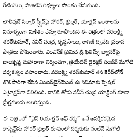
రేటింగ్‌లు, పాజిటివ్ రివ్యూలు సొంతం చేసుకుంది.
టాలీవుడ్ సిల్వర్ స్క్రీన్‌పై హారర్, థ్రిల్లర్, యాక్షన్ అంశాలను
వినూత్నంగా మిళితం చేస్తూ రూపొందిన ఈ చిత్రంలో వరలక్ష్మి
శరత్‌కుమార్, నవీన్ చంద్ర, కృష్ణసాయి, రాగిణి ద్వివేది ప్రధాన
పాత్రలు పోషించారు. ఎంఎస్‌కే ప్రమిద శ్రీ ఫిలిమ్స్ బ్యానర్‌పై
బాలకృష్ణ మహారాణా నిర్మించగా, క్రియేటివ్ డైరెక్టర్ సంజీవ్ మేగోటి
దర్శకత్వం వహించారు. వరలక్ష్మి శరత్‌కుమార్ త‌న కెరీర్‌లోనే
తొలిసారిగా చేసిన ఎంట‌ర్‌టైన్‌మెంట్ ఈ సినిమాకు స్పెష‌ల్
ఎట్రాక్ష‌న్‌గా నిలిచింది. దానికి తోడు నవీన్ చంద్ర యాక్టింగ్ కూడా
ప్రేక్ష‌కుల‌ను అల‌రిస్తుంది.
ఈ చిత్రంలో “చైన్ రియాక్షన్ ఆఫ్ కర్మ” అనే ఆసక్తికరమైన
కాన్సెప్ట్‌ను హారర్ థ్రిల్లర్ రూపంలో దర్శకుడు సంజీవ్ మేగోటి