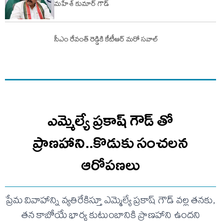
మహేశ్ కుమార్ గౌడ్
సీఎం రేవంత్ రెడ్డికి కేటీఆర్ మరో సవాల్
ఎమ్మెల్యే ప్రకాష్ గౌడ్ తో
ప్రాణహాని..కొడుకు సంచలన
ఆరోపణలు
ప్రేమ వివాహాన్ని వ్యతిరేకిస్తూ ఎమ్మెల్యే ప్రకాష్ గౌడ్ వల్ల తనకు,
తన కాబోయే భార్య కుటుంబానికి ప్రాణహాని ఉందని