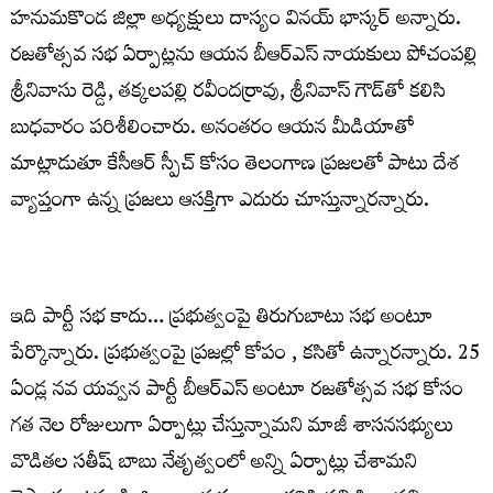
హ‌నుమ‌కొండ జిల్లా అధ్య‌క్షులు దాస్యం విన‌య్ భాస్క‌ర్ అన్నారు.
రజతోత్సవ సభ ఏర్పాట్లను ఆయన బీఆర్ఎస్ నాయకులు పోచంపల్లి
శ్రీనివాసు రెడ్డి, తక్కలపల్లి రవీందర్రావు, శ్రీ‌నివాస్ గౌడ్‌తో కలిసి
బుధవారం పరిశీలించారు. అనంతరం ఆయన మీడియాతో
మాట్లాడుతూ కేసీఆర్ స్పీచ్ కోసం తెలంగాణ ప్ర‌జ‌ల‌తో పాటు దేశ
వ్యాప్తంగా ఉన్న ప్ర‌జ‌లు ఆస‌క్తిగా ఎదురు చూస్తున్నారన్నారు.
ఇది పార్టీ స‌భ కాదు… ప్ర‌భుత్వంపై తిరుగుబాటు స‌భ అంటూ
పేర్కొన్నారు. ప్ర‌భుత్వంపై ప్ర‌జ‌ల్లో కోపం , క‌సితో ఉన్నారన్నారు. 25
ఏండ్ల న‌వ య‌వ్వ‌న పార్టీ బీఆర్ఎస్‌ అంటూ ర‌జ‌తోత్స‌వ స‌భ కోసం
గ‌త నెల రోజులుగా ఏర్పాట్లు చేస్తున్నామని మాజీ శాస‌న‌స‌భ్యులు
వొడిత‌ల స‌తీష్ బాబు నేతృత్వంలో అన్ని ఏర్పాట్లు చేశామని