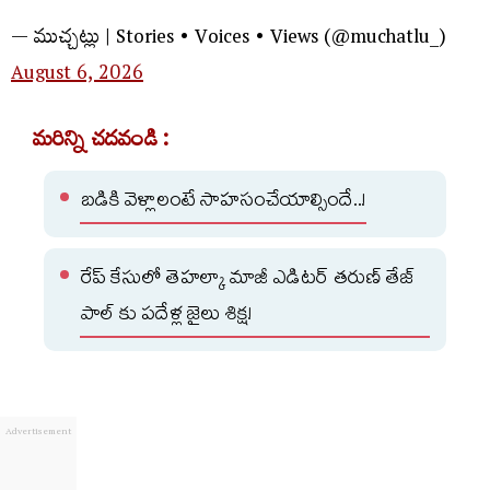
— ముచ్చట్లు | Stories • Voices • Views (@muchatlu_)
August 6, 2026
మరిన్ని చదవండి :
బడికి వెళ్లాలంటే సాహసంచేయాల్సిందే..!
రేప్ కేసులో తెహల్కా మాజీ ఎడిటర్ తరుణ్ తేజ్
పాల్ కు పదేళ్ల జైలు శిక్ష!