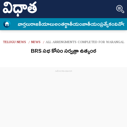
వార్త‌లు
రాజకీయాలు
అంత‌ర్జాతీయం
జాతీయం
ప్రత్యేకం
వినోద
TELUGU NEWS
NEWS
ALL ARRENGMENTS COMPLETED FOR WARANGAL B
/
/
BRS సభ కోసం సర్వత్రా ఉత్కంఠ