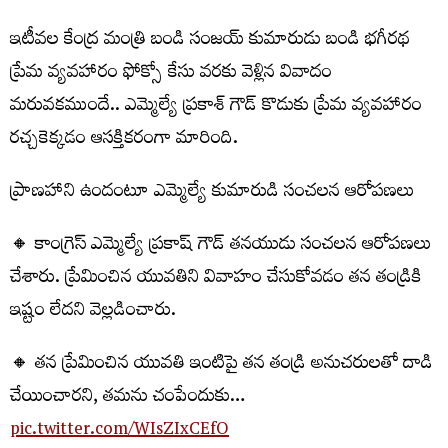
ఇటీవల కేంద్ర మంత్రి బండి సంజయ్ కుమారుడు బండి భగీరథ
ప్రేమ వ్యవహారం ఫోక్సో కేసు వరకు వెళ్లిన వివాదం
మరువకముందే.. ఎమ్మెల్యే ప్రకాశ్ గౌడ్ కొడుకు ప్రేమ వ్యవహారం
రచ్చకెక్కడం ఆసక్తికరంగా మారింది.
ప్రాణహాని ఉందంటూ ఎమ్మెల్యే కుమారుడి సంచలన ఆరోపణలు
🔸 కాంగ్రెస్ ఎమ్మెల్యే ప్రకాష్ గౌడ్ తనయుడు సంచలన ఆరోపణలు
చేశారు. ప్రేమించిన యువతిని వివాహం చేసుకోవడం తన తండ్రికి
ఇష్టం లేదని వెల్లడించారు.
🔸 తన ప్రేమించిన యువతి ఇంటిపై తన తండ్రి అనుచరులతో దాడి
చేయించారని, తమను చంపేందుకు…
pic.twitter.com/WIsZIxCEfO