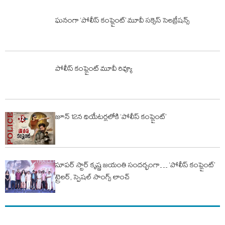
ఘనంగా ‘పోలీస్ కంప్లైంట్’ మూవీ సక్సెస్ సెలబ్రేషన్స్
పోలీస్ కంప్లైంట్ మూవీ రివ్యూ
జూన్ 12న థియేటర్లలోకి ‘పోలీస్ కంప్లైంట్’
సూపర్ స్టార్ కృష్ణ జయంతి సందర్భంగా… ‘పోలీస్ కంప్లైంట్’
ట్రైలర్, స్పెషల్ సాంగ్స్ లాంచ్