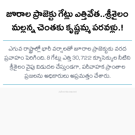
జూరాల ప్రాజెక్టు గేట్లు ఎత్తివేత..శ్రీశైలం
మల్లన్న చెంతకు కృష్ణమ్మ పరవళ్లు.!
ఎగువ రాష్ట్రాల్లో భారీ వర్షాలతో జూరాల ప్రాజెక్టుకు వరద
ప్రవాహం పెరిగింది. 8 గేట్లు ఎత్తి 30,722 క్యూసెక్కుల నీటిని
శ్రీశైలం వైపు విడుదల చేస్తుండగా, పరీవాహక ప్రాంతాల
ప్రజలను అధికారులు అప్రమత్తం చేశారు.