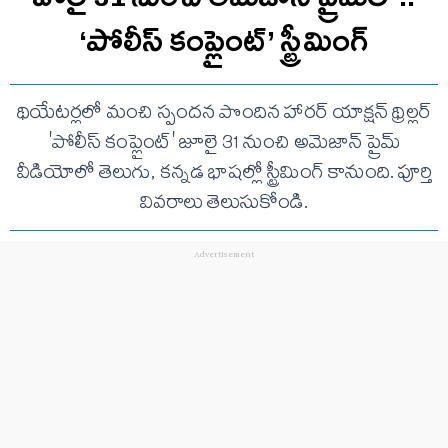
‘పోలీస్ కంప్లైంట్’ స్ట్రీమింగ్
థియేటర్లలో మంచి స్పందన పొందిన హారర్ యాక్షన్ థ్రిల్లర్
'పోలీస్ కంప్లైంట్' జూలై 31 నుంచి అమెజాన్ ప్రైమ్
వీడియోలో తెలుగు, కన్నడ భాషల్లో స్ట్రీమింగ్ కానుంది. పూర్తి
వివరాలు తెలుసుకోండి.