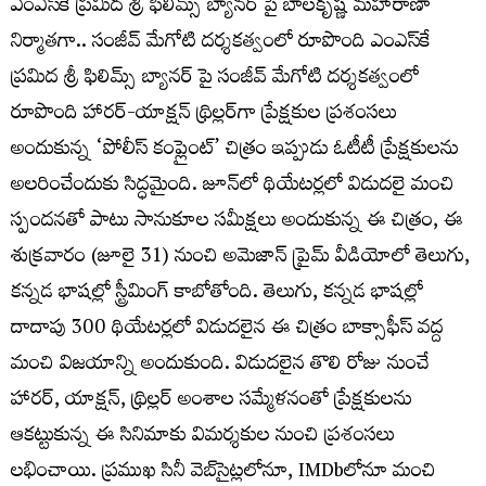
ఎంఎస్‌కే ప్రమిద శ్రీ ఫిలిమ్స్ బ్యానర్ పై బాలకృష్ణ మహారాణా
నిర్మాతగా.. సంజీవ్ మేగోటి దర్శకత్వంలో రూపొంది ఎంఎస్‌కే
ప్రమిద శ్రీ ఫిలిమ్స్ బ్యానర్ పై సంజీవ్ మేగోటి దర్శకత్వంలో
రూపొంది హారర్-యాక్షన్ థ్రిల్లర్‌గా ప్రేక్షకుల ప్రశంసలు
అందుకున్న ‘పోలీస్ కంప్లైంట్’ చిత్రం ఇప్పుడు ఓటీటీ ప్రేక్షకులను
అలరించేందుకు సిద్ధమైంది. జూన్‌లో థియేటర్లలో విడుదలై మంచి
స్పందనతో పాటు సానుకూల సమీక్షలు అందుకున్న ఈ చిత్రం, ఈ
శుక్ర‌వారం (జూలై 31) నుంచి అమెజాన్ ప్రైమ్ వీడియోలో తెలుగు,
కన్నడ భాషల్లో స్ట్రీమింగ్ కాబోతోంది. తెలుగు, కన్నడ భాష‌ల్లో
దాదాపు 300 థియేటర్లలో విడుదలైన ఈ చిత్రం బాక్సాఫీస్ వద్ద
మంచి విజయాన్ని అందుకుంది. విడుదలైన తొలి రోజు నుంచే
హారర్, యాక్షన్, థ్రిల్లర్ అంశాల సమ్మేళనంతో ప్రేక్షకులను
ఆకట్టుకున్న ఈ సినిమాకు విమర్శకుల నుంచి ప్రశంసలు
లభించాయి. ప్రముఖ సినీ వెబ్‌సైట్లలోనూ, IMDbలోనూ మంచి