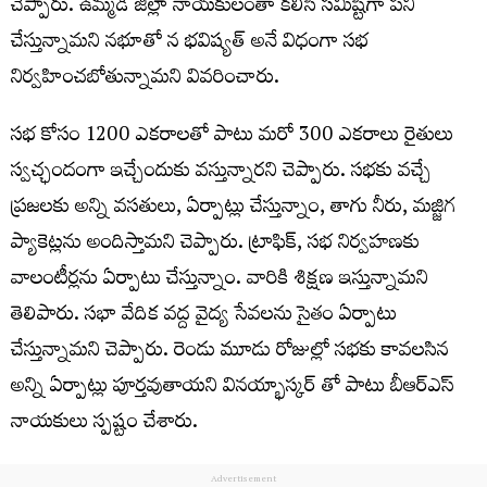
చెప్పారు. ఉమ్మ‌డి జిల్లా నాయ‌కులంతా కలిసి స‌మిష్టిగా ప‌ని
చేస్తున్నామని నభూతో న భ‌విష్య‌త్ అనే విధంగా స‌భ
నిర్వ‌హించ‌బోతున్నామని వివరించారు.
సభ కోసం 1200 ఎక‌రాల‌తో పాటు మ‌రో 300 ఎక‌రాలు రైతులు
స్వ‌చ్ఛందంగా ఇచ్చేందుకు వ‌స్తున్నారని చెప్పారు. స‌భ‌కు వ‌చ్చే
ప్ర‌జ‌ల‌కు అన్ని వ‌స‌తులు, ఏర్పాట్లు చేస్తున్నాం, తాగు నీరు, మ‌జ్జిగ
ప్యాకెట్ల‌ను అందిస్తామని చెప్పారు. ట్రాఫిక్‌, స‌భ నిర్వ‌హ‌ణ‌కు
వాలంటీర్ల‌ను ఏర్పాటు చేస్తున్నాం. వారికి శిక్ష‌ణ ఇస్తున్నామని
తెలిపారు. సభా వేదిక వద్ద వైద్య సేవ‌ల‌ను సైతం ఏర్పాటు
చేస్తున్నామని చెప్పారు. రెండు మూడు రోజుల్లో సభకు కావలసిన
అన్ని ఏర్పాట్లు పూర్తవుతాయని వినయ్భాస్కర్ తో పాటు బీఆర్ఎస్
నాయకులు స్పష్టం చేశారు.