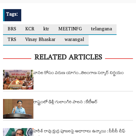
Tags:
BRS
KCR
ktr
MEETINFG
telangana
TRS
Vinay Bhaskar
warangal
RELATED ARTICLES
వానల కోసం వరుణ యాగం..తెలంగాణ సర్కార్ నిర్ణయం
రాష్ట్రంలో ఢిల్లీ గులాంగిరి పాలన : కేటీఆర్
హరీశ్ రావు క్షుద్ర పూజలపై ఆధారాలు ఉన్నాయి : పీసీసీ చీఫ్