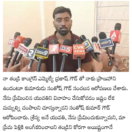
నా తండ్రి కాంగ్రెస్ ఎమ్మెల్యే ప్రకాష్ గౌడ్ తో నాకు ప్రాణహాని
ఉందంటూ కుమారుడు సంతోష్ గౌడ్ సంచలన ఆరోపణలు చేశారు.
నేను ప్రేమించిన యువతిని వివాహం చేసుకోవడం ఇష్టం లేక
మమ్నల్ని చంపాలని చూస్తున్నాడని సంతోష్ కుమార్ గౌడ్
ఆరోపించారు. శ్రేస్య అనే యువతి, నేను ప్రేమించుకున్నామని, మా
ప్రేమ పెళ్లికి అంగీకరించాలని తండ్రిని కోరగా అయిష్టంగానే