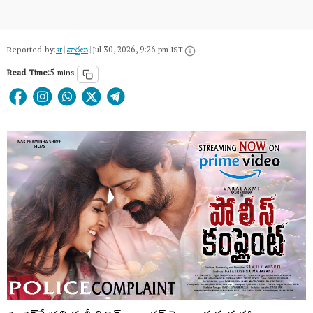
Reported by:
sr
|
వార్త‌లు
|
Jul 30, 2026, 9:26 pm IST
Read Time:
5 mins