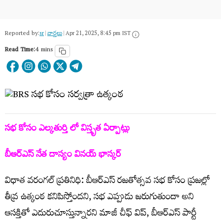
Reported by:
sr
|
వార్త‌లు
|
Apr 21, 2025, 8:45 pm IST
Read Time:
4 mins
సభ కోసం ఎల్కతుర్తి లో విస్తృత ఏర్పాట్లు
బీఆర్ఎస్ నేత దాస్యం వినయ్ భాస్కర్
విధాత వరంగల్ ప్రతినిధి: బీఆర్ఎస్ రజతోత్సవ సభ కోసం ప్రజల్లో
తీవ్ర ఉత్కంఠ కనిపిస్తోందని, సభ ఎప్పుడు జరుగుతుందా అని
ఆసక్తితో ఎదురుచూస్తున్నారని మాజీ చీఫ్ విప్‌, బీఆర్ఎస్ పార్టీ