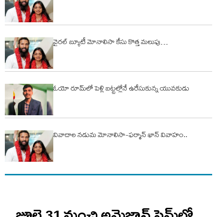
వైరల్ బ్యూటీ మోనాలిసా కేసు కొత్త మలుపు…
ఓయో రూమ్‌లో పెళ్లి బ‌ట్ట‌ల్లోనే ఉరేసుకున్న యువ‌కుడు
వివాదాల నడుమ మోనాలిసా-ఫర్మాన్ ఖాన్ వివాహం..
జూలై 31 నుంచి అమెజాన్ ప్రైమ్‌లో..