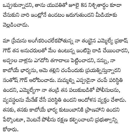
ఒప్పుకున్నాడని, తాను యువతితో జూలై 8న నిశ్చితార్ధం కూడా
చేసుకుని వారి ఇంట్లోనే ఉండటం జరుగుతుందని మీడియాకు
వెల్లడించాడు.
మా ప్రేమను అంగీకరించలేకపోతున్న నా తండ్రైన ఎమ్మెల్యే ప్రకాష్
గౌడ్ తన అనుచరులతో మేం ఉంటున్న ఇంటిపై దాడి చేయించారని,
అప్పుల వాళ్లను ఎగదోసి తగాదాలు పెట్టించాడని, నన్ను, నా
కాబోయే భార్యను, ఆమె తల్లిని చంపేందుకు ప్రయత్నిస్తున్నారని
సంతోష్ గౌడ్ ఆరోపించారు. మమ్మల్ని ఎప్పుడైనా చంపే పరిస్థితి
ఉందని, ఎమ్మెల్యేగా నా తండ్రి తన పలుకుబడితో పోలీసులను,
వ్యవస్థలను మేనేజ్ చేసే పరిస్థితి ఉందని ఆందోళన వ్యక్తం చేశాడు.
తనకు, తనకు కాబోయే భార్య కుటుంబానికి ప్రాణహాని ఉందని
పేర్కొంటూ, వెంటనే పోలీసు రక్షణ కల్పించాలని ప్రభుత్వాన్ని
కోరారు.