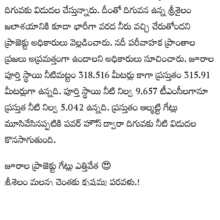
దిగువకు విడుదల చేస్తున్నారు. దీంతో దిగువన ఉన్న శ్రీశైలం
జలాశయానికి కూడా భారీగా వరద నీరు వచ్చి చేరుతోందని
ప్రాజెక్టు అధికారులు వెల్లడించారు. నదీ పరీవాహక ప్రాంతాల
ప్రజలు అప్రమత్తంగా ఉండాలని అధికారులు సూచించారు. జూరాల
పూర్తి స్థాయి నీటిమట్టం 318.516 మీటర్లు కాగా ప్రస్తుతం 315.91
మీటర్లుగా ఉన్నది. పూర్తి స్థాయి నీటి నిల్వ 9.657 టీఎంసీలగానూ
ప్రస్తుత నీటి నిల్వ 5.042 ఉన్నది. ప్రస్తుతం ఆల్మట్టి గేట్లు
మూసివేసినప్పటికి పవర్ హౌస్ ద్వారా దిగువకు నీటి విడుదల
కొనసాగుతుంది.
జూరాల ప్రాజెక్టు గేట్లు ఎత్తివేత 😍
శ్రీశైలం మల్లన్న చెంతకు కృష్ణమ్మ పరవళ్లు.!
ఇన్‌ఫ్లో: 32,000 క్యూసెక్కులు