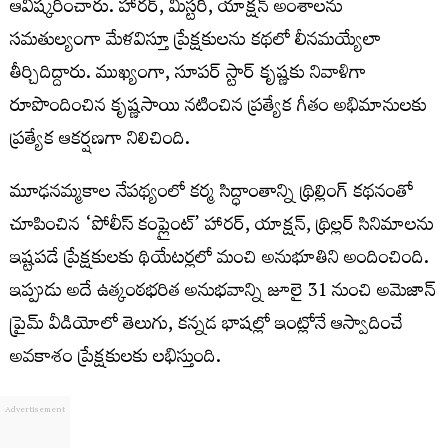
ఆవిష్కరించారు. హారర్, మిస్టరీ, యాక్షన్ అంశాలను
సమతుల్యంగా మేళవిస్తూ ప్రేక్షకులను కథలో లీనమయ్యేలా
తీర్చిదిద్దారు. ముఖ్యంగా, సూపర్ స్టార్ కృష్ణకు నివాళిగా
రూపొందించిన కృష్ణసాయి నటించిన ప్రత్యేక గీతం అభిమానులకు
ప్రత్యేక ఆకర్షణగా నిలిచింది.
మూఢనమ్మకాల నేపథ్యంలో కర్మ సిద్ధాంతాన్ని థ్రిల్లింగ్ కథనంతో
చూపించిన ‘పోలీస్ కంప్లైంట్’ హారర్, యాక్షన్, థ్రిల్లర్ సినిమాలను
ఇష్టపడే ప్రేక్షకులకు థియేటర్లలో మంచి అనుభూతిని అందించింది.
ఇప్పుడు అదే ఉత్కంఠభరిత అనుభవాన్ని జూలై 31 నుంచి అమెజాన్
ప్రైమ్ వీడియోలో తెలుగు, కన్నడ భాషల్లో ఇంట్లోనే ఆస్వాదించే
అవకాశం ప్రేక్షకులకు లభిస్తుంది.