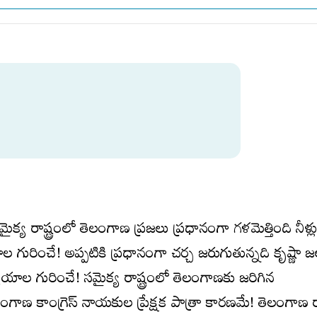
్య రాష్ట్రంలో తెలంగాణ ప్రజలు ప్రధానంగా గళమెత్తింది నీళ్లు
గురించే! అప్పటికి ప్రధానంగా చర్చ జరుగుతున్నది కృష్ణా జల
యాల గురించే! సమైక్య రాష్ట్రంలో తెలంగాణకు జరిగిన
ంగాణ కాంగ్రెస్‌ నాయకుల ప్రేక్షక పాత్రా కారణమే! తెలంగాణ రాష