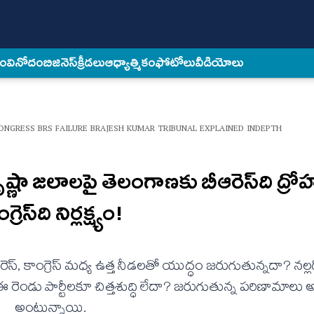
కం
వినోదం
బిజినెస్
క్రీడలు
ఆధ్యాత్మికం
ఫోటోలు
వీడియోలు
NGRESS BRS FAILURE BRAJESH KUMAR TRIBUNAL EXPLAINED INDEPTH
్ణా జలాలపై తెలంగాణకు బీఆరెస్‌ది ద్రో
గ్రెస్‌ది నిర్లక్ష్యం!
‌, కాంగ్రెస్‌ మధ్య ఉత్త నీడలతో యుద్ధం జరుగుతున్నదా? నల్
ండు పార్టీలకూ చిత్తశుద్ధి లేదా? జరుగుతున్న పరిణామాలు 
అంటున్నాయి.