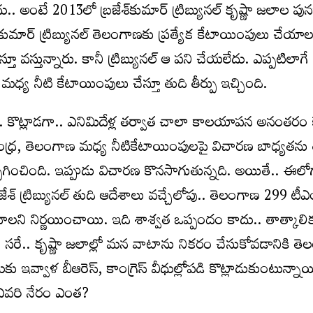
. అంటే 2013లో బ్రజేశ్‌కుమార్‌ ట్రిబ్యునల్‌ కృష్ణా జలాల పు
్‌కుమార్‌ ట్రిబ్యునల్‌ తెలంగాణకు ప్రత్యేక కేటాయింపులు చేయాల
 వస్తున్నారు. కానీ ట్రిబ్యునల్‌ ఆ పని చేయలేదు. ఎప్పటిలాగే 
్‌ మధ్య నీటి కేటాయింపులు చేస్తూ తుది తీర్పు ఇచ్చింది.
.. కొట్లాడగా.. ఎనిమిదేళ్ల తర్వాత చాలా కాలయాపన అనంతరం క
ంధ్ర, తెలంగాణ మధ్య నీటికేటాయింపులపై విచారణ బాధ్యతను త
ు అప్పగించింది. ఇప్పుడు విచారణ కొనసాగుతున్నది. అయితే.. ఈలో
ేశ్‌ ట్రిబ్యునల్‌ తుది ఆదేశాలు వచ్చేలోపు.. తెలంగాణ 299 టీఎ
ాలని నిర్ణయించాయి. ఇది శాశ్వత ఒప్పందం కాదు.. తాత్కాలి
రే.. కృష్ణా జలాల్లో మన వాటాను నికరం చేసుకోవడానికి త
కు ఇవ్వాళ బీఆరెస్‌, కాంగ్రెస్‌ వీధుల్లోపడి కొట్లాడుకుంటున్న
ో ఎవరి నేరం ఎంత?