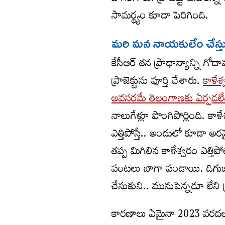
సామర్థ్యం కూడా పెరిగింది.
మరి మన నాయకులేం చేస్తు
కేసీఆర్‌ తన ప్రాధాన్యాన్ని గో
ప్రాజెక్టును పూర్తి చేశారు.
కాళేశ
అవసరమే తెలంగాణకు ఏర్పడలే
నాలుగేళ్లూ పొంగిపొర్లింది. క
ఎత్తిపోస్తే.. అందులో కూడా అర
తప్ప మిగిలిన కాళేశ్వరం ఎత్తిప
పంటలు బాగా పండాయి. దిగుబ
చేసుకుని.. మునుపెన్నడూ లేని ప
కారణాలు ఏమైనా 2023 వరదల ప్