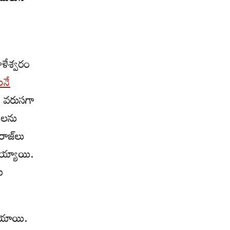
ాళేశ్వరం
ునే
్‌ వరుసగా
సీలను
ాజ్‌లు
తమయ్యాయి.
మ
పోయాయి.