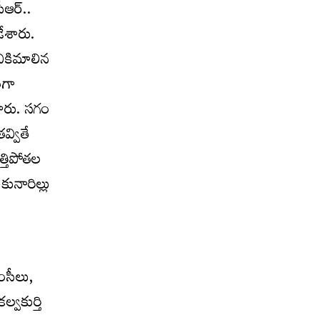
ఆర్‌..
డేశారు.
నికిమాలిన
ంగా
టారు. సగం
్వితే
త్తిపోతల
కునారిల్లు
ంసీలు,
్వకుర్తి