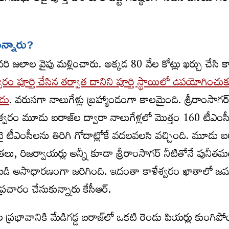
న్నారు?
దావరి జలాల వైపు మళ్లించారు. అక్కడ 80 వేల కోట్లు ఖర్చు చేసి క
్వరం పూర్తి చేసిన తర్వాత దానిని పూర్తి స్థాయిలో ఉపయోగించుక
దు
. వరుసగా నాలుగేళ్లు బ్రహ్మాండంగా కాలమైంది. శ్రీరాంసాగర
ాళేశ్వరం మూడు బరాజ్‌ల ద్వారా నాలుగేళ్లలో మొత్తం 160 టీఎం
వై టీఎంసీలను తిరిగి గోదాట్లోకే వదలవలసి వచ్చింది. మూడు బర
ోతలు, రిజర్వాయర్లు అన్నీ కూడా శ్రీరాంసాగర్‌ నీటితోనే పునీ
డి అసాధారణంగా జరిగింది. ఇదంతా కాళేశ్వరం ఖాతాలో జ
్రచారం చేసుకున్నారు కేసీఆర్‌.
రభావానికి మేడిగడ్డ బరాజ్‌లో ఒకటి రెండు పియర్లు కుంగి