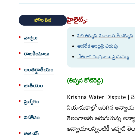
హైలైట్స్:
హోం పేజీ
పని తక్కువ, పంచాయతీ ఎక్కువ
వార్త‌లు
ఆడలేక ఆంధ్రపై ఏడుపు
రాజకీయాలు
చేతగాక చంద్రబాబుపై దుమ్ము
అంత‌ర్జాతీయం
(తిప్పన కోటిరెడ్డి)
జాతీయం
Krishna Water Dispute | సమైక
ప్రత్యేకం
నియామకాల్లో జరిగిన అన్యాయాల 
తెలంగాణకు జరుగుతున్న అన్యా
వినోదం
అన్యాయాలన్నింటికీ ఇప్పటి తెల
బిజినెస్