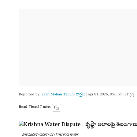
Reported by:
Jagan Mohan Talluri
వార్త‌లు
|
|
Apr 01, 2026, 8:41 pm IST
Read Time:
17 mins
srisailam dam on krishna river