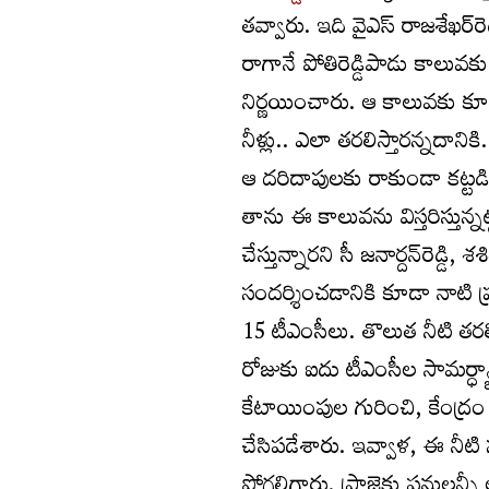
తవ్వారు. ఇది వైఎస్‌ రాజశేఖర్
రాగానే పోతిరెడ్డిపాడు కాలువ
నిర్ణయించారు. ఆ కాలువకు క
నీళ్లు.. ఎలా తరలిస్తారన్నదాని
ఆ దరిదాపులకు రాకుండా కట్టడ
తాను ఈ కాలువను విస్తరిస్తున్నట
చేస్తున్నారని సీ జనార్దన్‌రెడ్డి
సందర్శించడానికి కూడా నాటి ప
15 టీఎంసీలు. తొలుత నీటి తరల
రోజుకు ఐదు టీఎంసీల సామర్ధ్యాన
కేటాయింపుల గురించి, కేంద్ర
చేసిపడేశారు. ఇవ్వాళ, ఈ నీట
పోగలిగారు. ప్రాజెక్టు పనులన్న