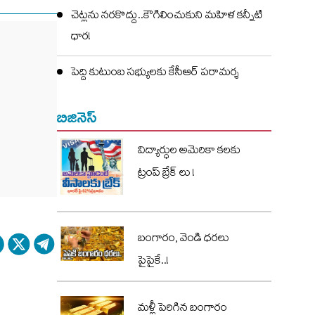
చెట్లను నరకొద్దు..కౌగిలించుకుని మహిళ కన్నీటి
ధార!
పెద్ది కుటుంబ సభ్యులకు కేసీఆర్ పరామర్శ
బిజినెస్
విద్యార్ధుల అమెరికా కలకు
ట్రంప్ బ్రేక్ లు !
బంగారం, వెండి ధరలు
పైపైకే..!
మళ్లీ పెరిగిన బంగారం