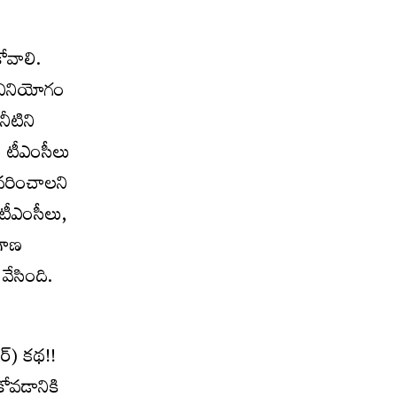
ోవాలి.
ల వినియోగం
 నీటిని
ు టీఎంసీలు
ివరించాలని
 టీఎంసీలు,
ంగాణ
 వేసింది.
ర్‌) కథ!!
కోవడానికి