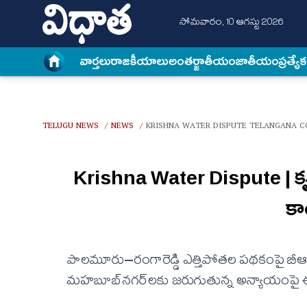
సోమవారం, 10 ఆగస్టు 2026
వార్త‌లు
రాజకీయాలు
అంత‌ర్జాతీయం
జాతీయం
ప్రత్యే
TELUGU NEWS
NEWS
KRISHNA WATER DISPUTE TELANGANA CO
/
/
Krishna Water Dispute | కృష
కాం
పాలమూరు–రంగారెడ్డి ఎత్తిపోతల పథకంపై బీఆరెస్
మహబూబ్‌నగర్‌లకు జరుగుతున్న అన్యాయంపై ఈ రె