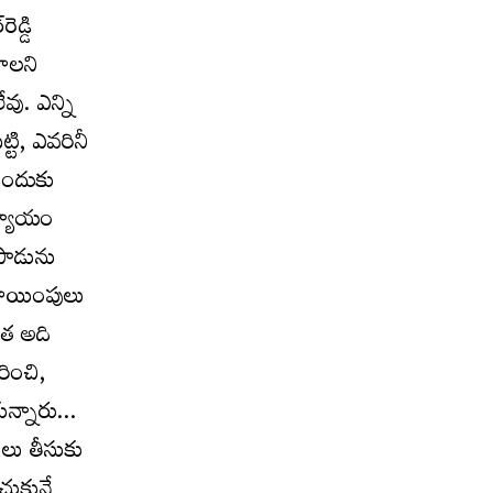
డ్డి
చాలని
ు. ఎన్ని
్టి, ఎవరినీ
ేందుకు
అన్యాయం
డిపాడును
ేటాయింపులు
ాత అది
రించి,
కున్నారు…
ులు తీసుకు
ంచుకునే