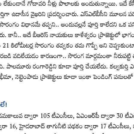
ం లేకుండానే గోదావరి నీళ్లు పొలాలకు అందుతున్నాయి. ఇదే కేసీ
ర్తిగా ఉదాసీన వైఖరిని ప్రదర్శించారు. ఎస్‌ఎల్‌బీసీని మూలన ప
 సొరంగం విధానమే తప్పని.. అందువల్లనే పూర్తి కాలేదని ఒక ప
. కానీ.. అదే బీఆరెస్‌ నాయకులు కాళేశ్వరం ప్రాజెక్టులో భాగ
ు 21 కిలోమీటర్ల సొరంగం తవ్వకం తమ గొప్పే అని చెప్పుకుం
రబడి వదిలేయడం కారణంగా.. సొరంగ మార్గమంతా నీరుపట్టి తవ
ి. పాలమూరు రంగారెడ్డిని కూడా పూర్తి చేయలేదు. కల్వకుర్తి ఎ
ు. భీమా, నెట్టెంపాడు ప్రాజెక్టులు కూడా ఇంకా పెండింగ్‌ పనులతో 
లే!
్‌ ఎడమకాలువ ద్వారా 105 టీఎంసీలు, ఏఎంఆర్‌పీ ద్వారా 30 టీఎ
్వారా 16, హైదరాబాద్‌ తాగునీటి పథకం ద్వారా 17 టీఎంసీలు, కల