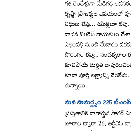
గత రెండేళ్లుగా మేడిగడ్డ అవసర
కృష్ణా ప్రాజెక్టుల విషయంలో పూ
నిధులు లేవు… సమీక్షలూ లేవు.
వాదన బీఆరెస్‌ నాయకులు చేశారు
ఎల్లంపల్లి నుంచి మేడారం వరక
సొరంగం తవ్వి.. సంవత్సరాల త
కూలిపోయే దుస్థితి దాపురించింద
కూడా పూర్తి లక్ష్యాన్ని చేరలేద
తున్నాయి.
మన సామర్థ్యం 225 టీఎంసీ
ప్రస్తుతానికి నాగార్జున సాగర
జూరాల ద్వారా 26, ఆర్డీఎస్‌ ద