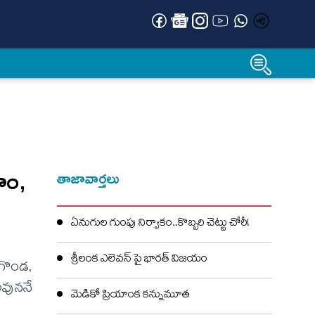
హం,
తాజావార్తలు
ఏనుగుల గుంపు నిర్వాకం..కొబ్బరి చెట్టు చోరీ!
శ్రీలంక ఎలెవన్‌ పై భారత్ విజయం
లగొండ,
అవుననే
మెడికో ప్రియాంక కన్నుమూత