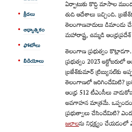
ఏర్పాటుకు కొద్ది మాసాల ముందు.
తుది ఆదేశాలు ఇచ్చింది. బ్రజేశ
క్రీడలు
తెలంగాణవాదులు డిమాండు చేస్తూ
ఆధ్యాత్మికం
మహారాష్ట్ర, ఉమ్మడి ఆంధ్రప్రదేశ
ఫోటోలు
తెలంగాణ ప్రభుత్వం కొట్లాడగా
ప్రభుత్వం 2023 అక్టోబరులో ఆ
వీడియోలు
బ్రజేశ్‌కుమార్‌ ట్రిబ్యునల్‌క
తెలంగాణలో జరిగిందేమిటి? బ్రజ
ఆంధ్ర 512 టీఎంసీలు వాడుకోవ
అవగాహన మాత్రమే. ఒప్పందం స
ప్రభుత్వాలు చేసిందేమిటి? ఎందు
జలాల
ను నిర్లక్ష్యం చేయడంల