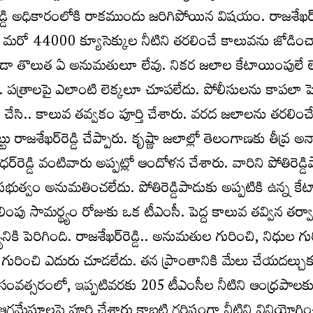
‌రెడ్డి అధికారంలోకి రాకముందు జరిగిపోయిన విషయం. రాజశేఖర్‌రె
కు మరో 44000 క్యూసెక్కుల నీటిని తరలించే కాలువను జోడిం
ూడా తొలుత ఏ అనుమతులూ లేవు. నికర జలాల కేటాయింపులే లేవ
కి.. పత్రాలపై ఎలాంటి లెక్కలూ చూపలేదు. పోలీసులను కాపలా పెట
ి చేసి.. కాలువ తవ్వకం పూర్తి చేశారు. వరద జలాలను తరలించ
్టు రాజశేఖర్‌రెడ్డి చేప్పారు. కృష్ణా జలాల్లో తెలంగాణకు తీవ్ర 
, శశిధర్‌రెడ్డి వంటివారు అప్పట్లో ఆందోళన చేశారు. వారిని పోతిరెడ్
్రభుత్వం అనుమతించలేదు. పోతిరెడ్డిపాడుకు అప్పటికి ఉన్న క
ింపు సామర్థ్యం రోజుకు ఒక టీఎంసీ. పెద్ద కాలువ తవ్విన తర్వ
ికి పెరిగింది. రాజశేఖర్‌రెడ్డి.. అనుమతుల గురించి, నిధుల గు
ం గురించి ఎదురు చూడలేదు. తన ప్రాంతానికి మేలు చేయదల్చు
ి సంవత్సరంలో, ఇప్పటివరకు 205 టీఎంసీల నీటిని ఆంధ్రపాలక
ీ ఆగమేఘాలపై పూర్తి చేశారు కాబట్టి గరిష్ఠంగా నీటిని వినియోగి