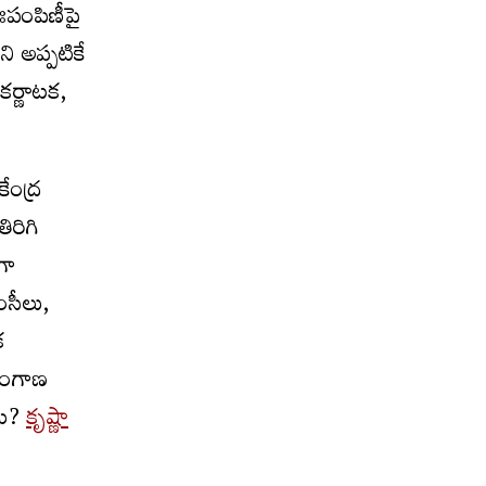
నఃపంపిణీపై
ని అప్పటికే
కర్ణాటక,
ేంద్ర
ిరిగి
గా
ంసీలు,
క
ెలంగాణ
ాయి?
కృష్ణా