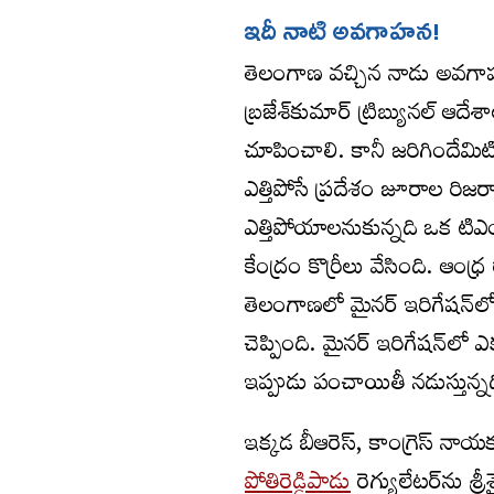
ఇదీ నాటి అవగాహన!
తెలంగాణ వచ్చిన నాడు అవగాహన ఏ
బ్రజేశ్‌కుమార్‌ ట్రిబ్యునల్‌ ఆ
చూపించాలి. కానీ జరిగిందేమ
ఎత్తిపోసే ప్రదేశం జూరాల రిజర
ఎత్తిపోయాలనుకున్నది ఒక టిఎం
కేంద్రం కొర్రీలు వేసింది. ఆంధ
తెలంగాణలో మైనర్‌ ఇరిగేషన్‌ల
చెప్పింది. మైనర్‌ ఇరిగేషన్‌లో ఎ
ఇప్పుడు పంచాయితీ నడుస్తున్
ఇక్కడ బీఆరెస్‌, కాంగ్రెస్‌ నాయ
పోతిరెడ్డిపాడు
రెగ్యులేటర్‌ను శ