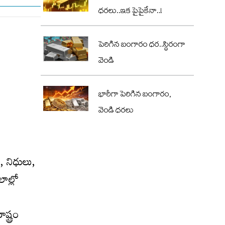
ధరలు..ఇక పైపైకేనా..!
పెరిగిన బంగారం ధర..స్థిరంగా
వెండి
భారీగా పెరిగిన బంగారం,
వెండి ధరలు
, నిధులు,
ాల్లో
్ట్రం