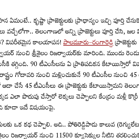
మంటే.. కృష్ణా ప్రాజెక్టులకు ప్రాధాన్యం ఇచ్చి పూర్తి చేసుక
దేశాలు వచ్చేలోగా.. తెలంగాణలో అన్ని ప్రాజెక్టులు పూర్తి చేసి, జ
ిటి? విపరీతమైన కాలయాపన!
పాలమూరు–రంగారెడ్డి
ప్రాజెక్టుకు
్వాయర్‌ నుంచి శ్రీశైలం రిజర్వాయర్‌కు మారింది. ముందు రెండ
సీకి తగ్గింది. 90 టీఎంసీలను ఏ ప్రాతిపదికన కేటాయిస్తారో వ
్ర రాష్ట్రం గోదావరి నుంచి మళ్లించుకునే 90 టీఎంసీల నుంచి 45
ో ఆదా చేసే 45 టీఎంసీలు ఈ ప్రాజెక్టుకు కేటాయిస్తామని తెల
క్కడ ఎలా పొదుపు చేస్తారో లెక్కలు చెప్పాలని కేంద్రం మళ్లీ కొర్రీ
నది కూడా ఇదే విషయంపై.
కులకు ఒక కథ చెప్పాలి. అది.. పోతిరెడ్డిపాడు కాలువ (రెగ్యులేట
్రీశైలం రిజర్వాయర్‌ నుంచి 11500 క్యూసెక్కుల నీటిని తరలించు