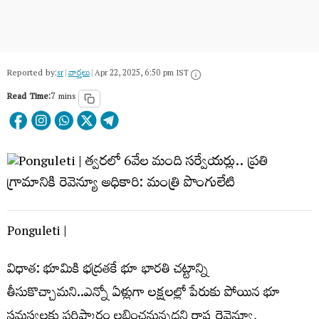
Reported by:
sr
|
వార్త‌లు
|
Apr 22, 2025, 6:50 pm IST
Read Time:
7 mins
Ponguleti |
విధాత: భూమికి భద్రతకే భూ భారతి చట్టాన్ని
తీసుకొచ్చామని..ఎన్నో ఏళ్లుగా లక్షలల్లో పేరుకు పోయిన భూ
సమస్యలకు పరిష్కారం లభించనున్నదని రాష్ట్ర రెవెన్యూ,