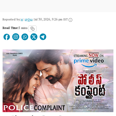
Reported by:
sr
|
వార్త‌లు
|
Jul 30, 2026, 9:26 pm IST
Read Time:
5 mins