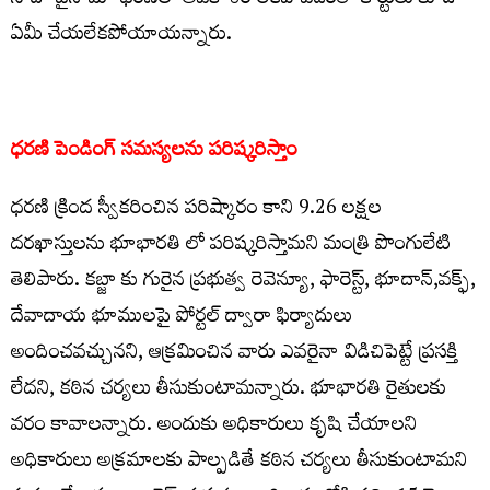
సాదా బైనామా ధరణిలో అవకాశం లేకపోవడంతో కోర్టులు కూడా
ఏమీ చేయలేకపోయాయన్నారు.
ధరణి పెండింగ్ సమస్యలను పరిష్కరిస్తాం
ధరణి క్రింద స్వీకరించిన పరిష్కారం కాని 9.26 లక్షల
దరఖాస్తులను భూభారతి లో పరిష్కరిస్తామని మంత్రి పొంగులేటి
తెలిపారు. కబ్జా కు గురైన ప్రభుత్వ రెవెన్యూ, ఫారెస్ట్, భూదాన్,వక్ఫ్,
దేవాదాయ భూములపై పోర్టల్ ద్వారా ఫిర్యాదులు
అందించవచ్చునని, ఆక్రమించిన వారు ఎవరైనా విడిచిపెట్టే ప్రసక్తి
లేదని, కఠిన చర్యలు తీసుకుంటామన్నారు. భూభారతి రైతులకు
వరం కావాలన్నారు. అందుకు అధికారులు కృషి చేయాలని
అధికారులు అక్రమాలకు పాల్పడితే కఠిన చర్యలు తీసుకుంటామని