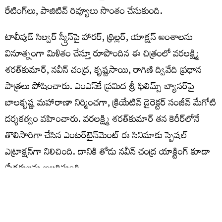
రేటింగ్‌లు, పాజిటివ్ రివ్యూలు సొంతం చేసుకుంది.
టాలీవుడ్ సిల్వర్ స్క్రీన్‌పై హారర్, థ్రిల్లర్, యాక్షన్ అంశాలను
వినూత్నంగా మిళితం చేస్తూ రూపొందిన ఈ చిత్రంలో వరలక్ష్మి
శరత్‌కుమార్, నవీన్ చంద్ర, కృష్ణసాయి, రాగిణి ద్వివేది ప్రధాన
పాత్రలు పోషించారు. ఎంఎస్‌కే ప్రమిద శ్రీ ఫిలిమ్స్ బ్యానర్‌పై
బాలకృష్ణ మహారాణా నిర్మించగా, క్రియేటివ్ డైరెక్టర్ సంజీవ్ మేగోటి
దర్శకత్వం వహించారు. వరలక్ష్మి శరత్‌కుమార్ త‌న కెరీర్‌లోనే
తొలిసారిగా చేసిన ఎంట‌ర్‌టైన్‌మెంట్ ఈ సినిమాకు స్పెష‌ల్
ఎట్రాక్ష‌న్‌గా నిలిచింది. దానికి తోడు నవీన్ చంద్ర యాక్టింగ్ కూడా
ప్రేక్ష‌కుల‌ను అల‌రిస్తుంది.
ఈ చిత్రంలో “చైన్ రియాక్షన్ ఆఫ్ కర్మ” అనే ఆసక్తికరమైన
కాన్సెప్ట్‌ను హారర్ థ్రిల్లర్ రూపంలో దర్శకుడు సంజీవ్ మేగోటి