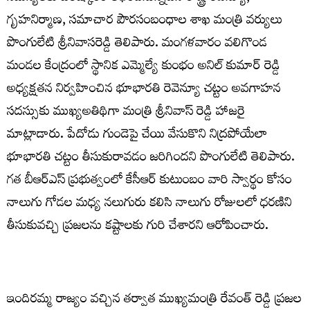
గృహనిర్మాణ, సమాచార పౌరసంబంధాల శాఖ మంత్రి వర్యులు
పొంగులేటి శ్రీనివాసరెడ్డి తెలిపారు. మంగళవారం వలిగొండ
మండల కేంద్రంలో స్థానిక ఎమ్మెల్యే కుంభం అనిల్ కుమార్ రెడ్డి
అధ్యక్షతన నిర్వహించిన భూభారతి రెవెన్యూ చట్టం అవగాహన
సదస్సుకు ముఖ్యఅతిథిగా మంత్రి శ్రీనివాస్ రెడ్డి హాజరై
మాట్లాడారు. పేదోడు గుండెపై చేయి వేసుకొని నిద్రపోయేలా
భూభారతి చట్టం తీసుకురావడం జరిగిందని పొంగులేటి తెలిపారు.
గత బీఆర్ఎస్ ప్రభుత్వంలో కేసీఆర్ కుటుంబం వారి స్వార్థం కోసం
నాలుగు గోడల మధ్య నలుగురు కలిసి నాలుగు రోజులలో ధరణిని
తీసుకువచ్చి ప్రజలను కష్టాలకు గురి చేశారని ఆరోపించారు.
ఇందిరమ్మ రాజ్యం వచ్చిన తర్వాత ముఖ్యమంత్రి రేవంత్ రెడ్డి ప్రజల