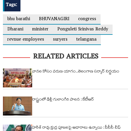
Tags:
bhu barathi
BHUVANAGIRI
congress
Dharani
minister
Ponguleti Srinivas Reddy
revnue employees
suryers
telangana
RELATED ARTICLES
వానల కోసం వరుణ యాగం..తెలంగాణ సర్కార్ నిర్ణయం
రాష్ట్రంలో ఢిల్లీ గులాంగిరి పాలన : కేటీఆర్
హరీశ్ రావు క్షుద్ర పూజలపై ఆధారాలు ఉన్నాయి : పీసీసీ చీఫ్