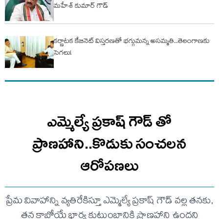
మహేశ్ కుమార్ గౌడ్
కర్ణాటక కేబినెట్ విస్తరణతో భగ్గుమన్న అసమ్మతి..తెలంగాణకు
సెగలు!
ఎమ్మెల్యే ప్రకాష్ గౌడ్ తో
ప్రాణహాని..కొడుకు సంచలన
ఆరోపణలు
ప్రేమ వివాహాన్ని వ్యతిరేకిస్తూ ఎమ్మెల్యే ప్రకాష్ గౌడ్ వల్ల తనకు,
తన కాబోయే భార్య కుటుంబానికి ప్రాణహాని ఉందని