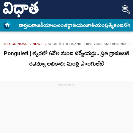
వార్త‌లు
రాజకీయాలు
అంత‌ర్జాతీయం
జాతీయం
ప్రత్యేకం
వినోద
TELUGU NEWS
NEWS
SOON 6 THOUSAND SURVEYORS AND REVENUE OFF
/
/
Ponguleti | త్వరలో 6వేల మంది సర్వేయర్లు.. ప్రతి గ్రామానికి
రెవెన్యూ అధికారి: మంత్రి పొంగులేటి