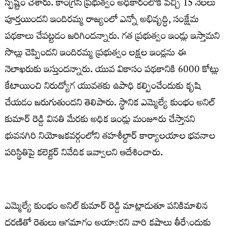
స్పష్టం చేశారు. కాంగ్రెస్ ప్రభుత్వం అధికారంలోకి వచ్చి 15 నెలలు
పూర్తయిందని ఇందిరమ్మ రాజ్యంలో ఎన్నో అభివృద్ధి, సంక్షేమ
పథకాలు చేపట్టడం జరిగిందన్నారు. గత ప్రభుత్వం ఇండ్లు ఇస్తామని
సొల్లు చెప్పిందని ఇందిరమ్మ ప్రభుత్వం లక్షల ఇండ్లను ఈ
నెలాఖరుకు ఇస్తుందన్నారు. యువ వికాసం పథకానికి 6000 కోట్లు
కేటాయించి నిరుద్యోగ యువతకు ఉపాధి కల్పించేందుకు కృషి
చేయడం జరుగుతుందని తెలిపారు. స్థానిక ఎమ్మెల్యే కుంభం అనిల్
కుమార్ రెడ్డి వినతి మేరకు అధిక ఇండ్లు మంజూరు చేస్తానని
భువనగిరి నియోజకవర్గంలోని తహశీల్దార్ కార్యాలయాల భవనాల
పరిస్థితిపై కలెక్టర్ నివేదిక ఇవ్వాలని ఆదేశించారు.
ఎమ్మెల్యే కుంభం అనిల్ కుమార్ రెడ్డి మాట్లాడుతూ పనికిమాలిన
ధరణితో రైతులు ఆగమాగం అయ్యారని వారి కష్టాలు తీర్చేందుకు