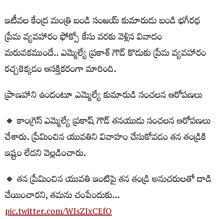
ఇటీవల కేంద్ర మంత్రి బండి సంజయ్ కుమారుడు బండి భగీరథ
ప్రేమ వ్యవహారం ఫోక్సో కేసు వరకు వెళ్లిన వివాదం
మరువకముందే.. ఎమ్మెల్యే ప్రకాశ్ గౌడ్ కొడుకు ప్రేమ వ్యవహారం
రచ్చకెక్కడం ఆసక్తికరంగా మారింది.
ప్రాణహాని ఉందంటూ ఎమ్మెల్యే కుమారుడి సంచలన ఆరోపణలు
🔸 కాంగ్రెస్ ఎమ్మెల్యే ప్రకాష్ గౌడ్ తనయుడు సంచలన ఆరోపణలు
చేశారు. ప్రేమించిన యువతిని వివాహం చేసుకోవడం తన తండ్రికి
ఇష్టం లేదని వెల్లడించారు.
🔸 తన ప్రేమించిన యువతి ఇంటిపై తన తండ్రి అనుచరులతో దాడి
చేయించారని, తమను చంపేందుకు…
pic.twitter.com/WIsZIxCEfO