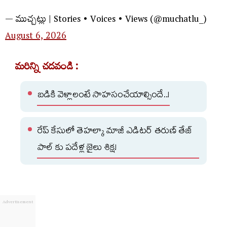
— ముచ్చట్లు | Stories • Voices • Views (@muchatlu_)
August 6, 2026
మరిన్ని చదవండి :
బడికి వెళ్లాలంటే సాహసంచేయాల్సిందే..!
రేప్ కేసులో తెహల్కా మాజీ ఎడిటర్ తరుణ్ తేజ్
పాల్ కు పదేళ్ల జైలు శిక్ష!