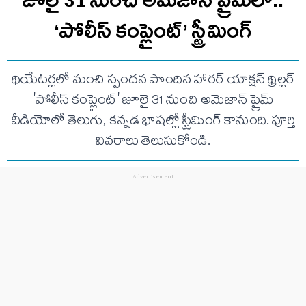
‘పోలీస్ కంప్లైంట్’ స్ట్రీమింగ్
థియేటర్లలో మంచి స్పందన పొందిన హారర్ యాక్షన్ థ్రిల్లర్
'పోలీస్ కంప్లైంట్' జూలై 31 నుంచి అమెజాన్ ప్రైమ్
వీడియోలో తెలుగు, కన్నడ భాషల్లో స్ట్రీమింగ్ కానుంది. పూర్తి
వివరాలు తెలుసుకోండి.