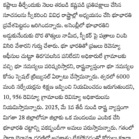
కష్టాలు తీర్చేందుకు నెలల తరబడి కష్టపడి ప్రతిపక్షాలు చేసిన
సూచనలను స్వీకరించి వివిధ రాష్ట్రాల్లో అధ్యయనం చేసి భూభారతి
ప్రవేశపెట్టడం జరిగిందన్నారు. అసెంబ్లీలో భూభారతిని
అడ్డుకునేందుకు దొర తొత్తులు నామీద, స్పీకర్ పై పత్రాలు చింపి
విసిరి వేశారని గుర్తు చేశారు. భూ భారతితో ప్రజలు రెవెన్యూ
ఆఫీసుల చుట్టూ తిరగవలసిన పనిలేదని అధికారులే గ్రామాలకు
వచ్చి భూ సమస్యలు పరిష్కరిస్తారని, రాష్ట్రవ్యాప్తంగా భూ సమస్యల
కోసం స్పెషల్ ట్రిబ్యునల్ ఏర్పాటు చేస్తామన్నారు. త్వరలో 6000
మంది సర్వేయర్లను శిక్షణ ఇప్పించి నియమించడం జరుగుతుందని,
10, 956 రెవిన్యూ గ్రామాలకు రెవిన్యూ అధికారులను
నియమిస్తామన్నారు. 2025, మే 1వ తేదీ నుండి రాష్ట్ర వ్యాప్తంగా
మిగతా 28 జిల్లాలోనూ జిల్లాకు ఒక మండలము ఎంపిక చేసి
భూభారతి చట్టాన్ని పకడ్బందీగా అమలు పరుస్తామన్నారు. గతంలో