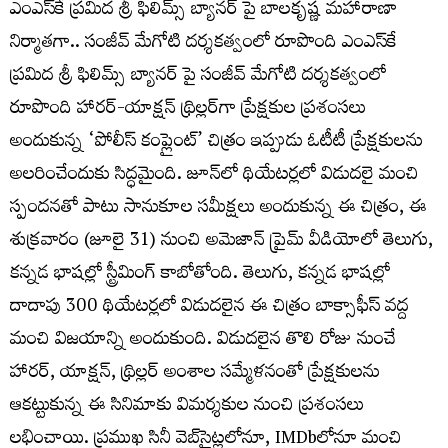
ఎంఎస్‌కే ప్రమిద శ్రీ ఫిలిమ్స్ బ్యానర్ పై బాలకృష్ణ మహారాణా
నిర్మాతగా.. సంజీవ్ మేగోటి దర్శకత్వంలో రూపొంది ఎంఎస్‌కే
ప్రమిద శ్రీ ఫిలిమ్స్ బ్యానర్ పై సంజీవ్ మేగోటి దర్శకత్వంలో
రూపొంది హారర్-యాక్షన్ థ్రిల్లర్‌గా ప్రేక్షకుల ప్రశంసలు
అందుకున్న ‘పోలీస్ కంప్లైంట్’ చిత్రం ఇప్పుడు ఓటీటీ ప్రేక్షకులను
అలరించేందుకు సిద్ధమైంది. జూన్‌లో థియేటర్లలో విడుదలై మంచి
స్పందనతో పాటు సానుకూల సమీక్షలు అందుకున్న ఈ చిత్రం, ఈ
శుక్ర‌వారం (జూలై 31) నుంచి అమెజాన్ ప్రైమ్ వీడియోలో తెలుగు,
కన్నడ భాషల్లో స్ట్రీమింగ్ కాబోతోంది. తెలుగు, కన్నడ భాష‌ల్లో
దాదాపు 300 థియేటర్లలో విడుదలైన ఈ చిత్రం బాక్సాఫీస్ వద్ద
మంచి విజయాన్ని అందుకుంది. విడుదలైన తొలి రోజు నుంచే
హారర్, యాక్షన్, థ్రిల్లర్ అంశాల సమ్మేళనంతో ప్రేక్షకులను
ఆకట్టుకున్న ఈ సినిమాకు విమర్శకుల నుంచి ప్రశంసలు
లభించాయి. ప్రముఖ సినీ వెబ్‌సైట్లలోనూ, IMDbలోనూ మంచి