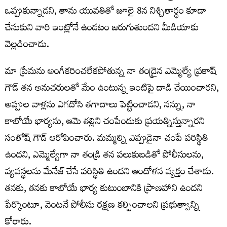
ఒప్పుకున్నాడని, తాను యువతితో జూలై 8న నిశ్చితార్ధం కూడా
చేసుకుని వారి ఇంట్లోనే ఉండటం జరుగుతుందని మీడియాకు
వెల్లడించాడు.
మా ప్రేమను అంగీకరించలేకపోతున్న నా తండ్రైన ఎమ్మెల్యే ప్రకాష్
గౌడ్ తన అనుచరులతో మేం ఉంటున్న ఇంటిపై దాడి చేయించారని,
అప్పుల వాళ్లను ఎగదోసి తగాదాలు పెట్టించాడని, నన్ను, నా
కాబోయే భార్యను, ఆమె తల్లిని చంపేందుకు ప్రయత్నిస్తున్నారని
సంతోష్ గౌడ్ ఆరోపించారు. మమ్మల్ని ఎప్పుడైనా చంపే పరిస్థితి
ఉందని, ఎమ్మెల్యేగా నా తండ్రి తన పలుకుబడితో పోలీసులను,
వ్యవస్థలను మేనేజ్ చేసే పరిస్థితి ఉందని ఆందోళన వ్యక్తం చేశాడు.
తనకు, తనకు కాబోయే భార్య కుటుంబానికి ప్రాణహాని ఉందని
పేర్కొంటూ, వెంటనే పోలీసు రక్షణ కల్పించాలని ప్రభుత్వాన్ని
కోరారు.