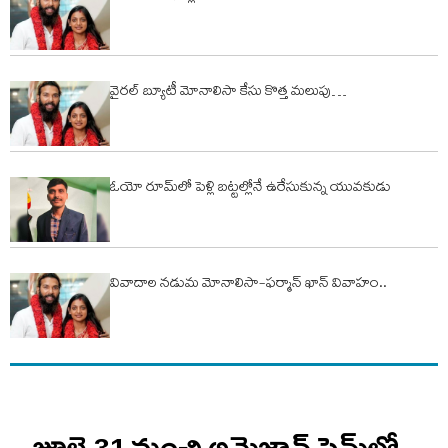
వైరల్ బ్యూటీ మోనాలిసా కేసు కొత్త మలుపు…
ఓయో రూమ్‌లో పెళ్లి బ‌ట్ట‌ల్లోనే ఉరేసుకున్న యువ‌కుడు
వివాదాల నడుమ మోనాలిసా-ఫర్మాన్ ఖాన్ వివాహం..
జూలై 31 నుంచి అమెజాన్ ప్రైమ్‌లో..