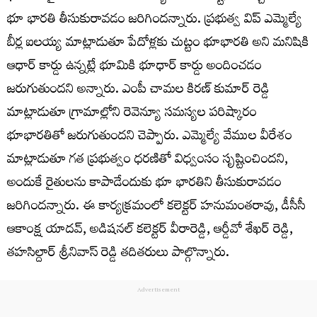
భూ భారతి తీసుకురావడం జరిగిందన్నారు. ప్రభుత్వ విప్ ఎమ్మెల్యే
బీర్ల ఐలయ్య మాట్లాడుతూ పేదోళ్లకు చుట్టం భూభారతి అని మనిషికి
ఆధార్ కార్డు ఉన్నట్లే భూమికి భూధార్ కార్డు అందించడం
జరుగుతుందని అన్నారు. ఎంపీ చామల కిరణ్ కుమార్ రెడ్డి
మాట్లాడుతూ గ్రామాల్లోని రెవెన్యూ సమస్యల పరిష్కారం
భూభారతితో జరుగుతుందని చెప్పారు. ఎమ్మెల్యే వేముల వీరేశం
మాట్లాడుతూ గత ప్రభుత్వం ధరణితో విధ్వంసం సృష్టించిందని,
అందుకే రైతులను కాపాడేందుకు భూ భారతిని తీసుకురావడం
జరిగిందన్నారు. ఈ కార్యక్రమంలో కలెక్టర్ హనుమంతరావు, డీసీసీ
ఆకాంక్ష యాదవ్, అడిషనల్ కలెక్టర్ వీరారెడ్డి, ఆర్డీవో శేఖర్ రెడ్డి,
తహసిల్దార్ శ్రీనివాస్ రెడ్డి తదితరులు పాల్గొన్నారు.