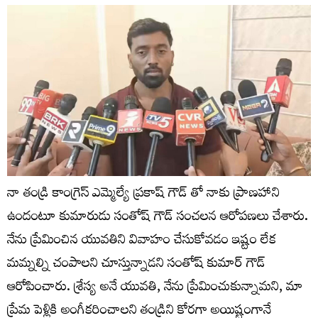
నా తండ్రి కాంగ్రెస్ ఎమ్మెల్యే ప్రకాష్ గౌడ్ తో నాకు ప్రాణహాని
ఉందంటూ కుమారుడు సంతోష్ గౌడ్ సంచలన ఆరోపణలు చేశారు.
నేను ప్రేమించిన యువతిని వివాహం చేసుకోవడం ఇష్టం లేక
మమ్నల్ని చంపాలని చూస్తున్నాడని సంతోష్ కుమార్ గౌడ్
ఆరోపించారు. శ్రేస్య అనే యువతి, నేను ప్రేమించుకున్నామని, మా
ప్రేమ పెళ్లికి అంగీకరించాలని తండ్రిని కోరగా అయిష్టంగానే