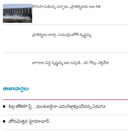
కొనసాగుతున్న వర్షాలు..ప్రాజెక్టులకు జల కళ
ప్రాజెక్టులు బార్లా..సముద్రంలోకి కృష్ణమ్మ
జూరాల వ‌ద్ద కృష్ణ‌మ్మ జ‌ల స‌వ్వ‌డి.. 42 గేట్లు ఎత్తివేత‌
తాజావార్తలు
పిల్ల జోలికొస్తే…మంటలకైనా ఎదురెళ్లాల్సిందేనన్న ఏనుగు!
బోనమెత్తిన హైదరాబాద్