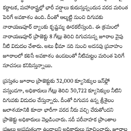
కర్ణాటక, మహారాష్ట్రల్లో భారీ వర్షాలు కురుస్తున్నందున వరద మరింత
పెరిగే అవకాశం ఉంది. దీంతో ఆల్మట్టి నుంచి‌ దిగువకు
నారాయణపూర్‌ డ్యాంకు కృష్ణమ్మ ఊరకలేస్తుంది. ఈ క్రమంలో
నారాయణపూర్‌ ప్రాజెక్టు 8 గేట్లు తెరిచి దిగువనున్న జూరాల వైపు
నీటి విడుదల చేశారు. అటు భీమా నది నుంచి అదనపు ప్రవాహం
జూరాలలో కలిసే అవకాశం ఉండటంతో నీటిమట్టం మరింత పెరిగే
సూచనలు కనిపిస్తున్నాయి.
ప్రస్తుతం జూరాల ప్రాజెక్టుకు 32,000 క్యూసెక్కుల ఇన్‌ఫ్లో
వస్తుండగా, అధికారులు గేట్లు తెరిచి 30,722 క్యూసెక్కుల నీటిని
దిగువకు విడుదల చేస్తున్నారు. దీంతో దిగువన ఉన్న శ్రీశైలం
జలాశయానికి కూడా భారీగా వరద నీరు వచ్చి చేరుతోందని
ప్రాజెక్టు అధికారులు వెల్లడించారు. నదీ పరీవాహక ప్రాంతాల
ప్రజలు అప్రమత్తంగా ఉండాలని అధికారులు సూచించారు. జూరాల