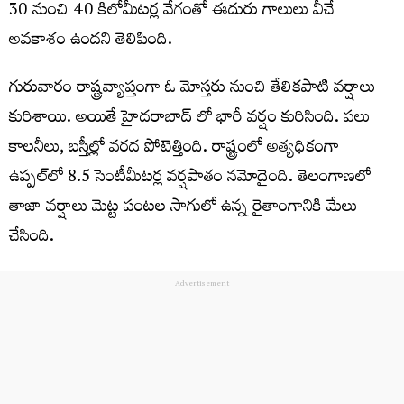
30 నుంచి 40 కిలోమీటర్ల వేగంతో ఈదురు గాలులు వీచే
అవకాశం ఉందని తెలిపింది.
గురువారం రాష్ట్రవ్యాప్తంగా ఓ మోస్తరు నుంచి తేలికపాటి వర్షాలు
కురిశాయి. అయితే హైదరాబాద్ లో భారీ వర్షం కురిసింది. పలు
కాలనీలు, బస్తీల్లో వరద పోటెత్తింది. రాష్ట్రంలో అత్యధికంగా
ఉప్పల్‌లో 8.5 సెంటీమీటర్ల వర్షపాతం నమోదైంది. తెలంగాణలో
తాజా వర్షాలు మెట్ట పంటల సాగులో ఉన్న రైతాంగానికి మేలు
చేసింది.