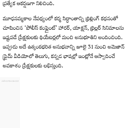
ప్రత్యేక ఆకర్షణగా నిలిచింది.
మూఢనమ్మకాల నేపథ్యంలో కర్మ సిద్ధాంతాన్ని థ్రిల్లింగ్ కథనంతో
చూపించిన ‘పోలీస్ కంప్లైంట్’ హారర్, యాక్షన్, థ్రిల్లర్ సినిమాలను
ఇష్టపడే ప్రేక్షకులకు థియేటర్లలో మంచి అనుభూతిని అందించింది.
ఇప్పుడు అదే ఉత్కంఠభరిత అనుభవాన్ని జూలై 31 నుంచి అమెజాన్
ప్రైమ్ వీడియోలో తెలుగు, కన్నడ భాషల్లో ఇంట్లోనే ఆస్వాదించే
అవకాశం ప్రేక్షకులకు లభిస్తుంది.