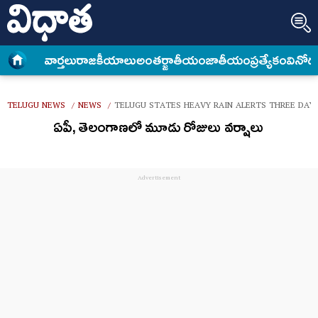
వార్త‌లు
రాజకీయాలు
అంత‌ర్జాతీయం
జాతీయం
ప్రత్యేకం
వినోద
TELUGU NEWS
NEWS
TELUGU STATES HEAVY RAIN ALERTS THREE DAY
/
/
ఏపీ, తెలంగాణలో మూడు రోజులు వర్షాలు