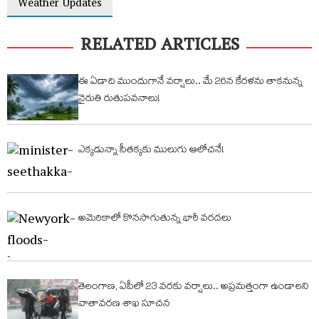
Weather Updates
RELATED ARTICLES
ఈ ఏడాది ముందుగానే వర్షాలు.. మే 26న కేరళను తాకనున్న
నైరుతి రుతుపవనాలు!
ఎక్కడున్నా సీతక్కకు ములుగు ఆలోచనే!
అమెరికాలో కొనసాగుతున్న భారీ వరదలు
తెలంగాణ, ఏపీలో 23 వరకు వర్షాలు.. అప్రమత్తంగా ఉండాలని
వాతావరణ శాఖ సూచన