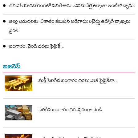
చనిపోయాడని గంగలో వదిలేశారు..ఎనిమిదేళ్ల తర్వాతా ఇంటికొచ్చాడు!
బిల్లు విడుదలకు 10శాతం కమిషన్ అడిగారు: రిటైర్డు ఉద్యోగి వ్యాఖ్యలు
వైరల్
బంగారం, వెండి ధరలు పైపైకే..!
బిజినెస్
మళ్లీ పెరిగిన బంగారం ధరలు..ఇక పైపైకేనా..!
పెరిగిన బంగారం ధర..స్థిరంగా వెండి