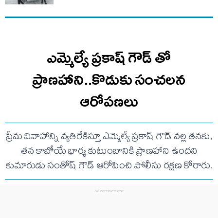
ఎమ్మెల్యే ప్రకాష్ గౌడ్ తో
ప్రాణహాని..కొడుకు సంచలన
ఆరోపణలు
ప్రేమ వివాహాన్ని వ్యతిరేకిస్తూ ఎమ్మెల్యే ప్రకాష్ గౌడ్ వల్ల తనకు,
తన కాబోయే భార్య కుటుంబానికి ప్రాణహాని ఉందని
కుమారుడు సంతోష్ గౌడ్ ఆరోపించి పోలీసు రక్షణ కోరారు.