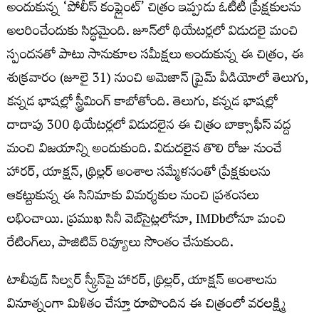
అందుకున్న ‘పోలీస్ కంప్లైంట్’ చిత్రం ఇప్పుడు ఓటీటీ ప్రేక్షకులను
అలరించేందుకు సిద్ధమైంది. జూన్‌లో థియేటర్లలో విడుదలై మంచి
స్పందనతో పాటు సానుకూల సమీక్షలు అందుకున్న ఈ చిత్రం, ఈ
శుక్ర‌వారం (జూలై 31) నుంచి అమెజాన్ ప్రైమ్ వీడియోలో తెలుగు,
కన్నడ భాషల్లో స్ట్రీమింగ్ కాబోతోంది. తెలుగు, కన్నడ భాష‌ల్లో
దాదాపు 300 థియేటర్లలో విడుదలైన ఈ చిత్రం బాక్సాఫీస్ వద్ద
మంచి విజయాన్ని అందుకుంది. విడుదలైన తొలి రోజు నుంచే
హారర్, యాక్షన్, థ్రిల్లర్ అంశాల సమ్మేళనంతో ప్రేక్షకులను
ఆకట్టుకున్న ఈ సినిమాకు విమర్శకుల నుంచి ప్రశంసలు
లభించాయి. ప్రముఖ సినీ వెబ్‌సైట్లలోనూ, IMDbలోనూ మంచి
రేటింగ్‌లు, పాజిటివ్ రివ్యూలు సొంతం చేసుకుంది.
టాలీవుడ్ సిల్వర్ స్క్రీన్‌పై హారర్, థ్రిల్లర్, యాక్షన్ అంశాలను
వినూత్నంగా మిళితం చేస్తూ రూపొందిన ఈ చిత్రంలో వరలక్ష్మి