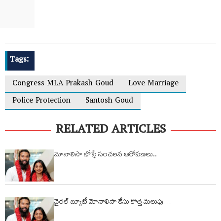
Tags:
Congress MLA Prakash Goud
Love Marriage
Police Protection
Santosh Goud
RELATED ARTICLES
మోనాలిసా భోస్లే సంచలన ఆరోప‌ణ‌లు..
వైరల్ బ్యూటీ మోనాలిసా కేసు కొత్త మలుపు…