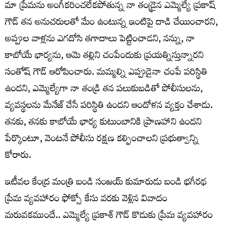
మా ప్రేమను అంగీకరించలేకపోతున్న నా తండ్రైన ఎమ్మెల్యే ప్రకాష్
గౌడ్ తన అనుచరులతో మేం ఉంటున్న ఇంటిపై దాడి చేయించారని,
అప్పుల వాళ్లను ఎగదోసి తగాదాలు పెట్టించాడని, నన్ను, నా
కాబోయే భార్యను, ఆమె తల్లిని చంపేందుకు ప్రయత్నిస్తున్నారని
సంతోష్ గౌడ్ ఆరోపించారు. మమ్మల్ని ఎప్పుడైనా చంపే పరిస్థితి
ఉందని, ఎమ్మెల్యేగా నా తండ్రి తన పలుకుబడితో పోలీసులను,
వ్యవస్థలను మేనేజ్ చేసే పరిస్థితి ఉందని ఆందోళన వ్యక్తం చేశాడు.
తనకు, తనకు కాబోయే భార్య కుటుంబానికి ప్రాణహాని ఉందని
పేర్కొంటూ, వెంటనే పోలీసు రక్షణ కల్పించాలని ప్రభుత్వాన్ని
కోరారు.
ఇటీవల కేంద్ర మంత్రి బండి సంజయ్ కుమారుడు బండి భగీరథ
ప్రేమ వ్యవహారం ఫోక్సో కేసు వరకు వెళ్లిన వివాదం
మరువకముందే.. ఎమ్మెల్యే ప్రకాశ్ గౌడ్ కొడుకు ప్రేమ వ్యవహారం