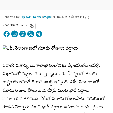
Reported by:
Tejaswini Nanna
|
వార్త‌లు
|
Jul 18, 2025, 5:56 pm IST
Read Time:
3 mins
విధాత: ఈశాన్య బంగాళాఖాతంలోని ద్రోణి, ఉపరితల ఆవర్తన
ప్రభావంతో వర్షాలు కురుస్తున్నాయి. ఈ నేపథ్యంలో తెలుగు
రాష్ట్రాలకు ఐఎండీ రెయిన్ అలర్ట్ ఇచ్చింది. ఏపీ, తెలంగాణలో
మూడు రోజుల పాటు ఓ మోస్తారు నుంచి భారీ వర్షాలు
పడుతాయని తెలిపింది. ఏపీలో మూడు రోజులపాటు పిడుగులతో
కూడిన మోస్తారు నుంచి భారీ వర్షాలు అవకాశం ఉంది. ప్రజలు