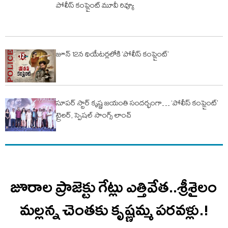
పోలీస్ కంప్లైంట్ మూవీ రివ్యూ
జూన్ 12న థియేటర్లలోకి ‘పోలీస్ కంప్లైంట్’
సూపర్ స్టార్ కృష్ణ జయంతి సందర్భంగా… ‘పోలీస్ కంప్లైంట్’
ట్రైలర్, స్పెషల్ సాంగ్స్ లాంచ్
జూరాల ప్రాజెక్టు గేట్లు ఎత్తివేత..శ్రీశైలం
మల్లన్న చెంతకు కృష్ణమ్మ పరవళ్లు.!