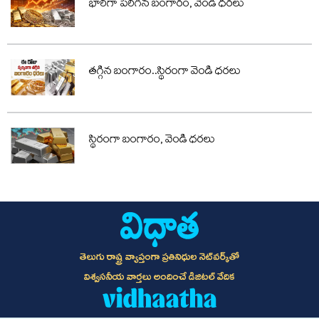
భారీగా పెరిగిన బంగారం, వెండి ధరలు
తగ్గిన బంగారం..స్థిరంగా వెండి ధరలు
స్థిరంగా బంగారం, వెండి ధరలు
తెలుగు రాష్ట్ర వ్యాప్తంగా ప్రతినిధుల నెట్‌వర్క్‌తో
విశ్వసనీయ వార్తలు అందించే డిజిటల్ వేదిక