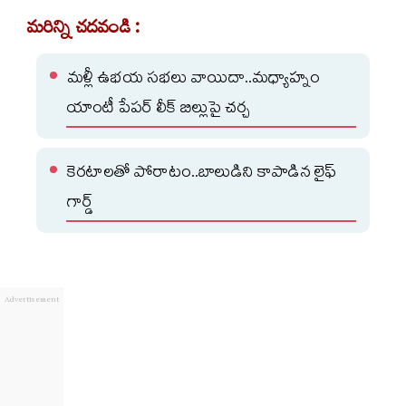
మరిన్ని చదవండి :
మళ్లీ ఉభయ సభలు వాయిదా..మధ్యాహ్నం
యాంటీ పేపర్ లీక్ బిల్లుపై చర్చ
కెరటాలతో పోరాటం..బాలుడిని కాపాడిన లైఫ్
గార్డ్