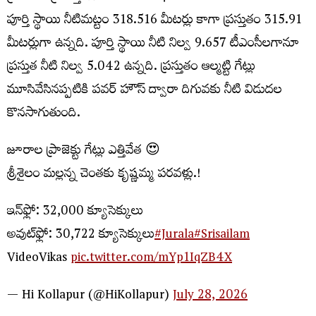
పూర్తి స్థాయి నీటిమట్టం 318.516 మీటర్లు కాగా ప్రస్తుతం 315.91
మీటర్లుగా ఉన్నది. పూర్తి స్థాయి నీటి నిల్వ 9.657 టీఎంసీలగానూ
ప్రస్తుత నీటి నిల్వ 5.042 ఉన్నది. ప్రస్తుతం ఆల్మట్టి గేట్లు
మూసివేసినప్పటికి పవర్ హౌస్ ద్వారా దిగువకు నీటి విడుదల
కొనసాగుతుంది.
జూరాల ప్రాజెక్టు గేట్లు ఎత్తివేత 😍
శ్రీశైలం మల్లన్న చెంతకు కృష్ణమ్మ పరవళ్లు.!
ఇన్‌ఫ్లో: 32,000 క్యూసెక్కులు
అవుట్‌ఫ్లో: 30,722 క్యూసెక్కులు
#Jurala
#Srisailam
VideoVikas
pic.twitter.com/mYp1IqZB4X
— Hi Kollapur (@HiKollapur)
July 28, 2026