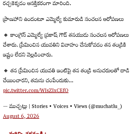
రచ్చకెక్కడం ఆసక్తికరంగా మారింది.
ప్రాణహాని ఉందంటూ ఎమ్మెల్యే కుమారుడి సంచలన ఆరోపణలు
🔸 కాంగ్రెస్ ఎమ్మెల్యే ప్రకాష్ గౌడ్ తనయుడు సంచలన ఆరోపణలు
చేశారు. ప్రేమించిన యువతిని వివాహం చేసుకోవడం తన తండ్రికి
ఇష్టం లేదని వెల్లడించారు.
🔸 తన ప్రేమించిన యువతి ఇంటిపై తన తండ్రి అనుచరులతో దాడి
చేయించారని, తమను చంపేందుకు…
pic.twitter.com/WIsZIxCEfO
— ముచ్చట్లు | Stories • Voices • Views (@muchatlu_)
August 6, 2026