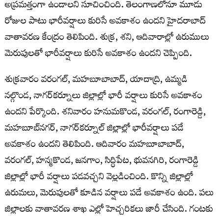
అప్రమత్తంగా ఉండాలని సూచించింది. తెలంగాణలోనూ మూడు
రోజుల పాటు భారీవర్షాలు కురిసే అవకాశం ఉందని హైదరాబాద్‌
వాతావరణ కేంద్రం తెలిపింది. శుక్ర, శని, ఆదివారాల్లో ఉరుములు
మెరుపులతో భారీవర్షాలు కురిసే అవకాశం ఉందని చెప్పింది.
శుక్రవారం వరంగల్‌, మహబూబాబాద్‌, యాదాద్రి, ఉమ్మడి
నల్గొండ, నాగర్‌కర్నూలు జిల్లాల్లో భారీ వర్షాలు కురిసే అవకాశం
ఉందని పేర్కొంది. శనివారం హనుమకొండ, వరంగల్‌, రంగారెడ్డి,
మహబూబ్‌నగర్‌, నాగర్‌కర్నూల్‌ జిల్లాల్లో భారీవర్షాలు పడే
అవకాశం ఉందని తెలిపింది. ఆదివారం మహబూబాబాద్,
వరంగల్, హన్మకొండ, జనగాం, సిద్ధిపేట, భువనగిరి, రంగారెడ్డి
జిల్లాల్లో భారీ వర్షాలు పడవచ్చని వెల్లడించింది. కొన్ని జిల్లాల్లో
ఉరుమలు, మెరుపులతో కూడిన వర్షాలు పడే అవకాశం ఉంది. పలు
జిల్లాలకు వాతావరణ శాఖ ఎల్లో హెచ్చరికలు జారీ చేసింది. గంటకు