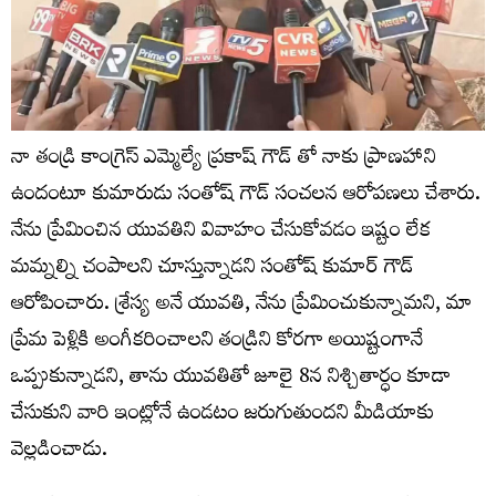
నా తండ్రి కాంగ్రెస్ ఎమ్మెల్యే ప్రకాష్ గౌడ్ తో నాకు ప్రాణహాని
ఉందంటూ కుమారుడు సంతోష్ గౌడ్ సంచలన ఆరోపణలు చేశారు.
నేను ప్రేమించిన యువతిని వివాహం చేసుకోవడం ఇష్టం లేక
మమ్నల్ని చంపాలని చూస్తున్నాడని సంతోష్ కుమార్ గౌడ్
ఆరోపించారు. శ్రేస్య అనే యువతి, నేను ప్రేమించుకున్నామని, మా
ప్రేమ పెళ్లికి అంగీకరించాలని తండ్రిని కోరగా అయిష్టంగానే
ఒప్పుకున్నాడని, తాను యువతితో జూలై 8న నిశ్చితార్ధం కూడా
చేసుకుని వారి ఇంట్లోనే ఉండటం జరుగుతుందని మీడియాకు
వెల్లడించాడు.