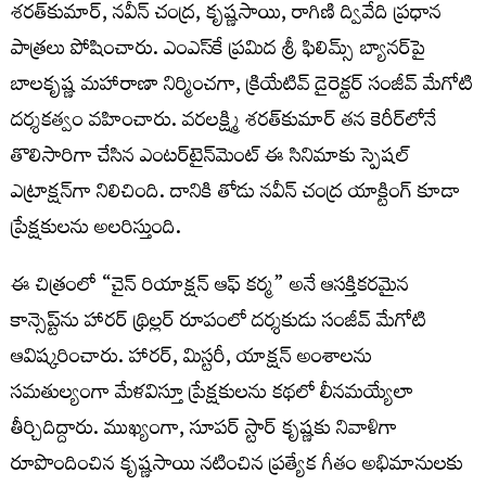
శరత్‌కుమార్, నవీన్ చంద్ర, కృష్ణసాయి, రాగిణి ద్వివేది ప్రధాన
పాత్రలు పోషించారు. ఎంఎస్‌కే ప్రమిద శ్రీ ఫిలిమ్స్ బ్యానర్‌పై
బాలకృష్ణ మహారాణా నిర్మించగా, క్రియేటివ్ డైరెక్టర్ సంజీవ్ మేగోటి
దర్శకత్వం వహించారు. వరలక్ష్మి శరత్‌కుమార్ త‌న కెరీర్‌లోనే
తొలిసారిగా చేసిన ఎంట‌ర్‌టైన్‌మెంట్ ఈ సినిమాకు స్పెష‌ల్
ఎట్రాక్ష‌న్‌గా నిలిచింది. దానికి తోడు నవీన్ చంద్ర యాక్టింగ్ కూడా
ప్రేక్ష‌కుల‌ను అల‌రిస్తుంది.
ఈ చిత్రంలో “చైన్ రియాక్షన్ ఆఫ్ కర్మ” అనే ఆసక్తికరమైన
కాన్సెప్ట్‌ను హారర్ థ్రిల్లర్ రూపంలో దర్శకుడు సంజీవ్ మేగోటి
ఆవిష్కరించారు. హారర్, మిస్టరీ, యాక్షన్ అంశాలను
సమతుల్యంగా మేళవిస్తూ ప్రేక్షకులను కథలో లీనమయ్యేలా
తీర్చిదిద్దారు. ముఖ్యంగా, సూపర్ స్టార్ కృష్ణకు నివాళిగా
రూపొందించిన కృష్ణసాయి నటించిన ప్రత్యేక గీతం అభిమానులకు