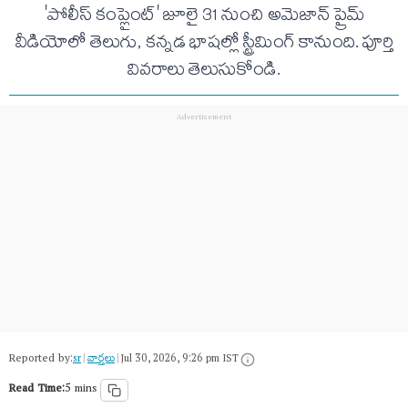
'పోలీస్ కంప్లైంట్' జూలై 31 నుంచి అమెజాన్ ప్రైమ్
వీడియోలో తెలుగు, కన్నడ భాషల్లో స్ట్రీమింగ్ కానుంది. పూర్తి
వివరాలు తెలుసుకోండి.
Reported by:
sr
|
వార్త‌లు
|
Jul 30, 2026, 9:26 pm IST
Read Time:
5 mins