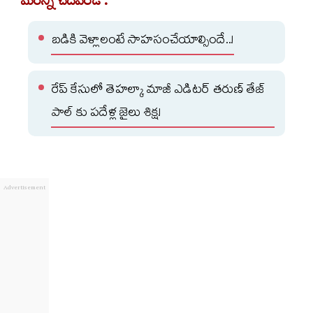
మరిన్ని చదవండి :
బడికి వెళ్లాలంటే సాహసంచేయాల్సిందే..!
రేప్ కేసులో తెహల్కా మాజీ ఎడిటర్ తరుణ్ తేజ్
పాల్ కు పదేళ్ల జైలు శిక్ష!