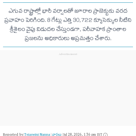
ఎగువ రాష్ట్రాల్లో భారీ వర్షాలతో జూరాల ప్రాజెక్టుకు వరద
ప్రవాహం పెరిగింది. 8 గేట్లు ఎత్తి 30,722 క్యూసెక్కుల నీటిని
శ్రీశైలం వైపు విడుదల చేస్తుండగా, పరీవాహక ప్రాంతాల
ప్రజలను అధికారులు అప్రమత్తం చేశారు.
Reported by:
Tejaswini Nanna
|
వార్త‌లు
|
Jul 28, 2026, 1:36 pm IST