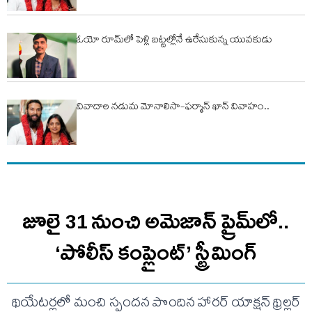
ఓయో రూమ్‌లో పెళ్లి బ‌ట్ట‌ల్లోనే ఉరేసుకున్న యువ‌కుడు
వివాదాల నడుమ మోనాలిసా-ఫర్మాన్ ఖాన్ వివాహం..
జూలై 31 నుంచి అమెజాన్ ప్రైమ్‌లో..
‘పోలీస్ కంప్లైంట్’ స్ట్రీమింగ్
థియేటర్లలో మంచి స్పందన పొందిన హారర్ యాక్షన్ థ్రిల్లర్