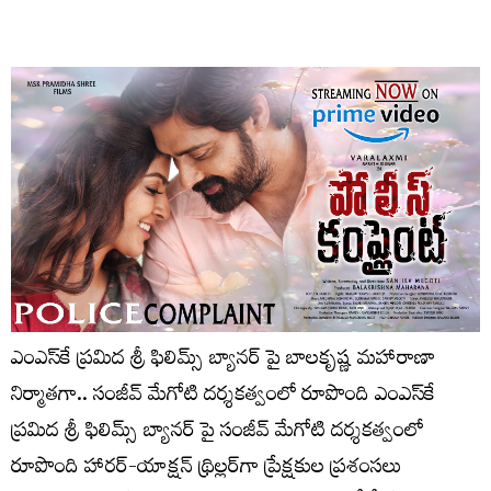
ఎంఎస్‌కే ప్రమిద శ్రీ ఫిలిమ్స్ బ్యానర్ పై బాలకృష్ణ మహారాణా
నిర్మాతగా.. సంజీవ్ మేగోటి దర్శకత్వంలో రూపొంది ఎంఎస్‌కే
ప్రమిద శ్రీ ఫిలిమ్స్ బ్యానర్ పై సంజీవ్ మేగోటి దర్శకత్వంలో
రూపొంది హారర్-యాక్షన్ థ్రిల్లర్‌గా ప్రేక్షకుల ప్రశంసలు