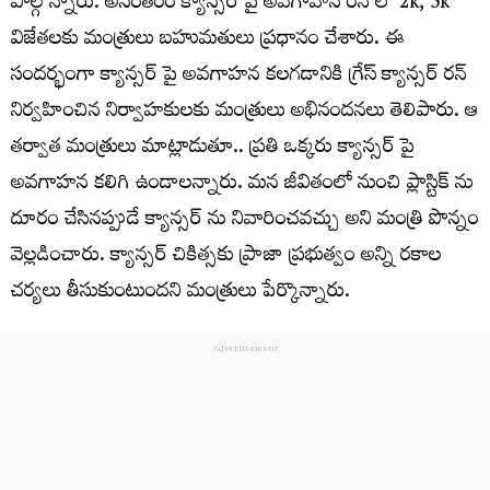
పాల్గొన్నారు. అనంతరం క్యాన్సర్ పై అవగాహన రన్ లో 2k, 5k
విజేతలకు మంత్రులు బహుమతులు ప్రధానం చేశారు. ఈ
సందర్భంగా క్యాన్సర్ పై అవగాహన కలగడానికి గ్రేస్ క్యాన్సర్ రన్
నిర్వహించిన నిర్వాహకులకు మంత్రులు అభినందనలు తెలిపారు. ఆ
తర్వాత మంత్రులు మాట్లాడుతూ.. ప్రతి ఒక్కరు క్యాన్సర్ పై
అవగాహన కలిగి ఉండాలన్నారు. మన జీవితంలో నుంచి ప్లాస్టిక్ ను
దూరం చేసినప్పుడే క్యాన్సర్ ను నివారించవచ్చు అని మంత్రి పొన్నం
వెల్లడించారు. క్యాన్సర్ చికిత్సకు ప్రాజా ప్రభుత్వం అన్ని రకాల
చర్యలు తీసుకుంటుందని మంత్రులు పేర్కొన్నారు.