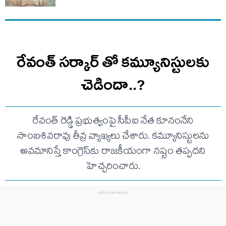
రేవంత్ సర్కార్ తో కమ్యూనిస్టులకు
చెడిందా..?
రేవంత్ రెడ్డి ప్రభుత్వంపై సీపీఐ నేత కూనంనేని
సాంబశివరావు తీవ్ర వ్యాఖ్యలు చేశారు. కమ్యూనిస్టులను
అవమానిస్తే కాంగ్రెస్‌కు రాజకీయంగా నష్టం తప్పదని
హెచ్చరించారు.