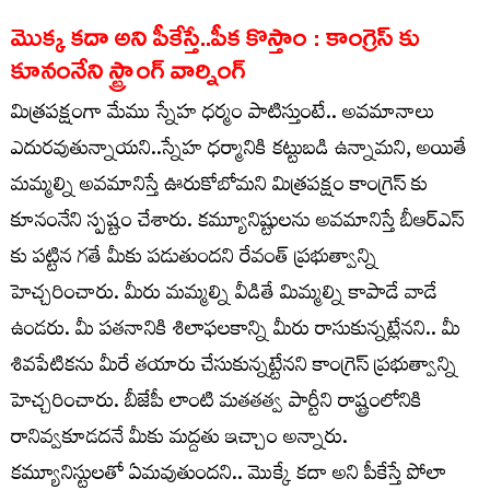
మొక్క కదా అని పీకేస్తే..పీక కొస్తాం : కాంగ్రెస్ కు
కూనంనేని స్ట్రాంగ్ వార్నింగ్
మిత్రపక్షంగా మేము స్నేహ ధర్మం పాటిస్తుంటే.. అవమానాలు
ఎదురవుతున్నాయని..స్నేహ ధర్మానికి కట్టుబడి ఉన్నామని, అయితే
మమ్మల్ని అవమానిస్తే ఊరుకోబోమని మిత్రపక్షం కాంగ్రెస్ కు
కూనంనేని స్పష్టం చేశారు. కమ్యూనిష్టులను అవమానిస్తే బీఆర్ఎస్
కు పట్టిన గతే మీకు పడుతుందని రేవంత్ ప్రభుత్వాన్ని
హెచ్చరించారు. మీరు మమ్మల్ని వీడితే మిమ్మల్ని కాపాడే వాడే
ఉండరు. మీ పతనానికి శిలాఫలకాన్ని మీరు రాసుకున్నట్లేనని.. మీ
శివపేటికను మీరే తయారు చేసుకున్నట్టేనని కాంగ్రెస్ ప్రభుత్వాన్ని
హెచ్చరించారు. బీజేపీ లాంటి మతతత్వ పార్టీని రాష్ట్రంలోనికి
రానివ్వకూడదనే మీకు మద్దతు ఇచ్చాం అన్నారు.
కమ్యూనిస్టులతో ఏమవుతుందని.. మొక్కే కదా అని పీకేస్తే పోలా