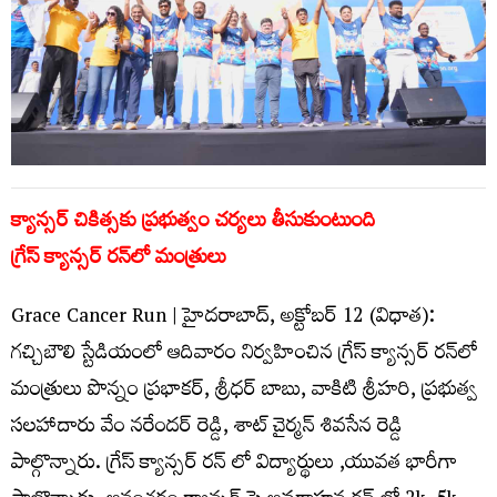
క్యాన్సర్ చికిత్సకు ప్రభుత్వం చర్యలు తీసుకుంటుంది
గ్రేస్ క్యాన్సర్ రన్‌లో మంత్రులు
Grace Cancer Run | హైదరాబాద్, అక్టోబర్ 12 (విధాత):
గచ్చిబౌలి స్టేడియంలో ఆదివారం నిర్వహించిన గ్రేస్ క్యాన్సర్ రన్‌లో
మంత్రులు పొన్నం ప్రభాకర్, శ్రీధర్ బాబు, వాకిటి శ్రీహరి, ప్రభుత్వ
సలహాదారు వేం నరేందర్ రెడ్డి, శాట్ చైర్మన్ శివసేన రెడ్డి
పాల్గొన్నారు. గ్రేస్ క్యాన్సర్ రన్ లో విద్యార్థులు ,యువత భారీగా