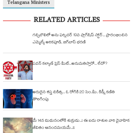
Telangana Ministers
RELATED ARTICLES
గచ్చిబౌలిలో అను ఫర్నిచర్ 19వ ఫ్లాగ్‌షిప్ స్టోర్.. ప్రారంభించిన
ఎమ్మెల్యే అరికపూడి, బిగ్‌బాస్ భరణి
పవన్ కల్యాణ్ ప్రెస్ మీట్..అనుమతిస్తారో.. లేదో?
అరుదైన శ‌స్త్ర చికిత్స‌.. ఓ రోగికి 20 సెం.మీ. కిడ్నీ క‌ణితి
తొల‌గింపు
మే 14న మిథునంలోకి శుక్రుడు..! ఈ ఐదు రాశుల వారి వైవాహిక
జీవితం ఆనంద‌మ‌య‌మే..!!