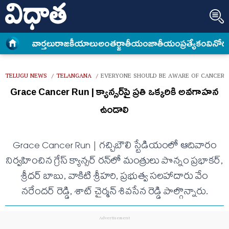
వార్త‌లు
రాజకీయాలు
అంత‌ర్జాతీయం
జాతీయం
ప్రత్యేకం
వినోద
TELUGU NEWS
TELANGANA
EVERYONE SHOULD BE AWARE OF CANCER
/
/
Grace Cancer Run | క్యాన్సర్‌పై ప్రతి ఒక్కరికి అవగాహన
ఉండాలి
Grace Cancer Run | గచ్చిబౌలి స్టేడియంలో ఆదివారం
నిర్వహించిన గ్రేస్ క్యాన్సర్ రన్‌లో మంత్రులు పొన్నం ప్రభాకర్,
శ్రీధర్ బాబు, వాకిటి శ్రీహరి, ప్రభుత్వ సలహాదారు వేం
నరేందర్ రెడ్డి, శాట్ చైర్మన్ శివసేన రెడ్డి పాల్గొన్నారు.