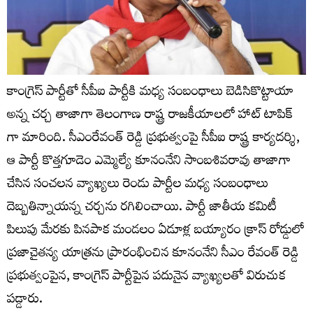
కాంగ్రెస్ పార్టీతో సీపీఐ పార్టీకి మధ్య సంబంధాలు బెడిసికొట్టాయా
అన్న చర్చ తాజాగా తెలంగాణ రాష్ట్ర రాజకీయాలలో హాట్ టాపిక్
గా మారింది. సీఎంరేవంత్ రెడ్డి ప్ర‌భుత్వంపై సీపీఐ రాష్ట్ర కార్యదర్శి,
ఆ పార్టీ కొత్తగూడెం ఎమ్మెల్యే కూనంనేని సాంబశివరావు తాజాగా
చేసిన సంచ‌లన వ్యాఖ్యలు రెండు పార్టీల మధ్య సంబంధాలు
దెబ్బతిన్నాయన్న చర్చను రగిలించాయి. పార్టీ జాతీయ కమిటీ
పిలుపు మేరకు పినపాక మండలం ఏడూళ్ల బయ్యారం క్రాస్ రోడ్డులో
ప్రజాచైతన్య యాత్రను ప్రారంభించిన కూనంనేని సీఎం రేవంత్ రెడ్డి
ప్రభుత్వంపైన, కాంగ్రెస్ పార్టీపైన పదునైన వ్యాఖ్యలతో విరుచుక
పడ్డారు.