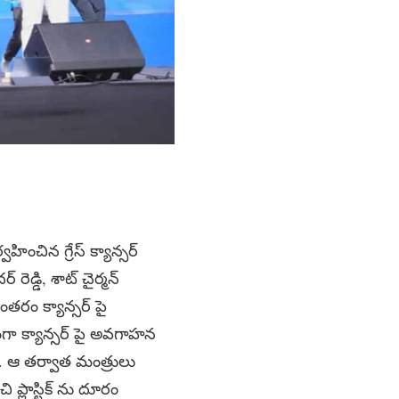
ించిన గ్రేస్ క్యాన్సర్
రెడ్డి, శాట్ చైర్మన్
నంతరం క్యాన్సర్ పై
ా క్యాన్సర్ పై అవగాహన
ు. ఆ తర్వాత మంత్రులు
ప్లాస్టిక్ ను దూరం