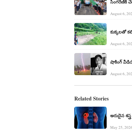
సింగరేణికి చే
August 6, 20
కుక్కలతో కలిస
August 6, 20
షాకింగ్ వీడ
August 6, 20
Related Stories
అరుదైన శ‌స్త్ర
May 25, 2026