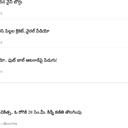
రిన నైనీ బొగ్గు
26
ి పిల్లల క్రికెట్..వైరల్ వీడియో
26
ియో.. ఫుట్ బాల్ ఆటగాడిపై పిడుగు!
26
 చికిత్స‌.. ఓ రోగికి 20 సెం.మీ. కిడ్నీ క‌ణితి తొల‌గింపు
 | తెలంగాణ‌