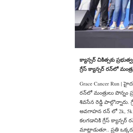
క్యాన్సర్ చికిత్సకు ప్రభు
గ్రేస్ క్యాన్సర్ రన్‌లో మంత్
Grace Cancer Run | హైదరా
రన్‌లో మంత్రులు పొన్నం ప్ర
శివసేన రెడ్డి పాల్గొన్నారు
అవగాహన రన్ లో 2k, 5k 
కలగడానికి గ్రేస్ క్యాన్
మాట్లాడుతూ.. ప్రతి ఒక్క