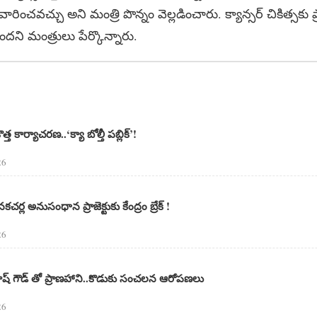
ివారించవచ్చు అని మంత్రి పొన్నం వెల్లడించారు. క్యాన్సర్ చికిత్సకు ప
ని మంత్రులు పేర్కొన్నారు.
 కొత్త కార్యాచరణ..‘క్యా బోల్తీ పబ్లిక్’!
26
్ల అనుసంధాన ప్రాజెక్టుకు కేంద్రం బ్రేక్ !
26
్రకాష్ గౌడ్ తో ప్రాణహాని..కొడుకు సంచలన ఆరోపణలు
26