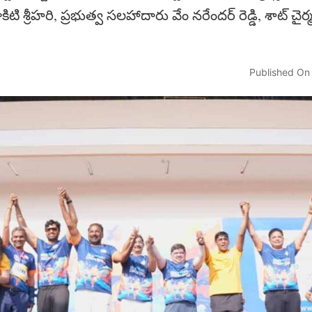
ాకిటి శ్రీహరి, ప్రభుత్వ సలహాదారు వేం నరేందర్ రెడ్డి, శాట్ చైర్మన
Published On 