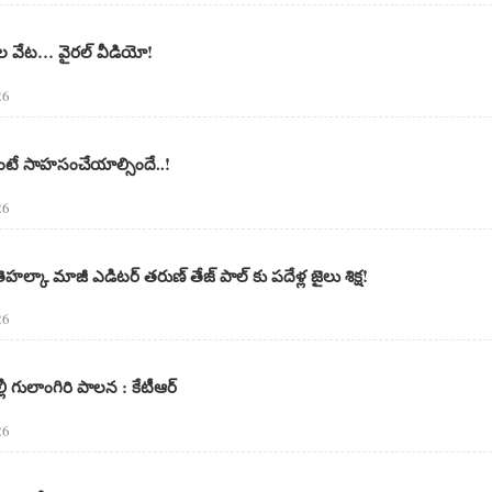
టెల వేట… వైరల్ వీడియో!
26
ాలంటే సాహసంచేయాల్సిందే..!
26
తెహల్కా మాజీ ఎడిటర్ తరుణ్ తేజ్ పాల్ కు పదేళ్ల జైలు శిక్ష!
26
ల్లీ గులాంగిరి పాలన : కేటీఆర్
26