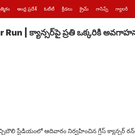
త్మికం
ఆంధ్ర ప్రదేశ్
ఓటీటీ
క్రీడలు
క్రైమ్‌
గాసిప్స్
గ్యాలరీ
un | క్యాన్సర్‌పై ప్రతి ఒక్కరికి అవగా
చిబౌలి స్టేడియంలో ఆదివారం నిర్వహించిన గ్రేస్ క్యాన్సర్ రన