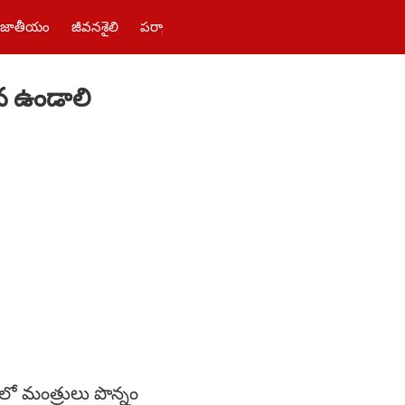
జాతీయం
జీవనశైలి
పర్యాటకం
తెలంగాణ‌
పాలిటిక్స్
ఫోటోలు
హన ఉండాలి
్‌లో మంత్రులు పొన్నం