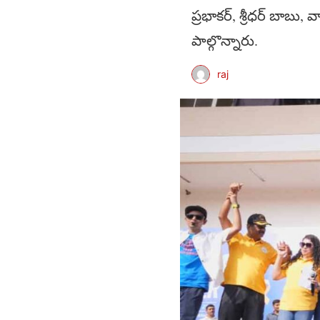
ప్రభాకర్, శ్రీధర్ బాబు, వ
పాల్గొన్నారు.
raj