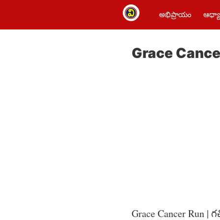
అభిప్రాయం
ఆధ్యా
Grace Cancer R
Grace Cancer Run | గచ్