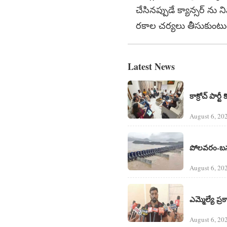
చేసినప్పుడే క్యాన్సర్ ను న
రకాల చర్యలు తీసుకుంటుంద
Latest News
కాక్రోచ్ పార్టీ
August 6, 20
పోలవరం-బనకచర
August 6, 20
ఎమ్మెల్యే ప
August 6, 20