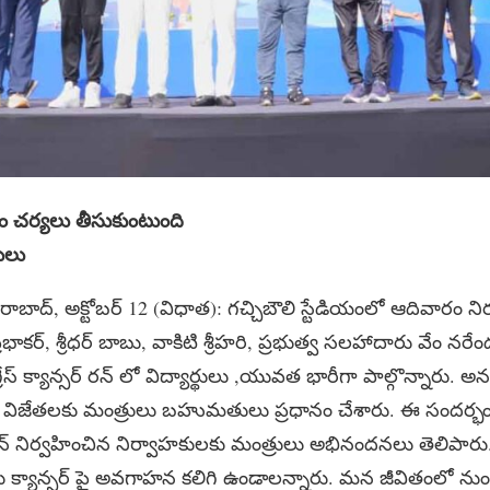
త్వం చర్యలు తీసుకుంటుంది
రులు
బాద్, అక్టోబర్ 12 (విధాత): గచ్చిబౌలి స్టేడియంలో ఆదివారం నిర్వహ
భాకర్, శ్రీధర్ బాబు, వాకిటి శ్రీహరి, ప్రభుత్వ సలహాదారు వేం నరేందర్ 
. గ్రేస్ క్యాన్సర్ రన్ లో విద్యార్థులు ,యువత భారీగా పాల్గొన్నారు. అ
విజేతలకు మంత్రులు బహుమతులు ప్రధానం చేశారు. ఈ సందర్భంగ
సర్ రన్ నిర్వహించిన నిర్వాహకులకు మంత్రులు అభినందనలు తెలిపార
రు క్యాన్సర్ పై అవగాహన కలిగి ఉండాలన్నారు. మన జీవితంలో నుంచి 