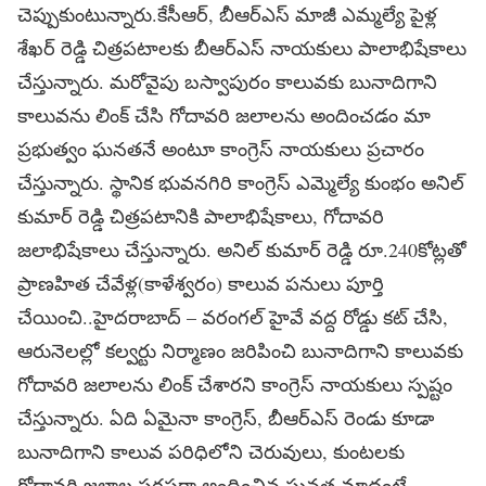
చెప్పుకుంటున్నారు.కేసీఆర్, బీఆర్ఎస్ మాజీ ఎమ్మల్యే పైళ్ల
శేఖర్ రెడ్డి చిత్రపటాలకు బీఆర్ఎస్ నాయకులు పాలాభిషేకాలు
చేస్తున్నారు. మరోవైపు బస్వాపురం కాలువకు బునాదిగాని
కాలువను లింక్ చేసి గోదావరి జలాలను అందించడం మా
ప్రభుత్వం ఘనతనే అంటూ కాంగ్రెస్ నాయకులు ప్రచారం
చేస్తున్నారు. స్థానిక భువనగిరి కాంగ్రెస్ ఎమ్మెల్యే కుంభం అనిల్
కుమార్ రెడ్డి చిత్రపటానికి పాలాభిషేకాలు, గోదావరి
జలాభిషేకాలు చేస్తున్నారు. అనిల్ కుమార్ రెడ్డి రూ.240కోట్లతో
ప్రాణహిత చేవేళ్ల(కాళేశ్వరం) కాలువ పనులు పూర్తి
చేయించి..హైదరాబాద్ – వరంగల్ హైవే వద్ద రోడ్డు కట్ చేసి,
ఆరునెలల్లో కల్వర్టు నిర్మాణం జరిపించి బునాదిగాని కాలువకు
గోదావరి జలాలను లింక్ చేశారని కాంగ్రెస్ నాయకులు స్పష్టం
చేస్తున్నారు. ఏది ఏమైనా కాంగ్రెస్, బీఆర్ఎస్ రెండు కూడా
బునాదిగాని కాలువ పరిధిలోని చెరువులు, కుంటలకు
గోదావరి జలాల సరఫరా అందించిన ఘనత మాదంటే