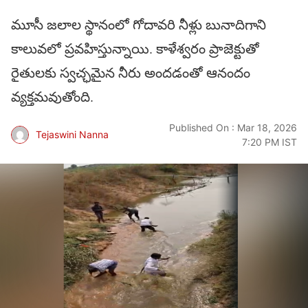
మూసీ జలాల స్థానంలో గోదావరి నీళ్లు బునాదిగాని
కాలువలో ప్రవహిస్తున్నాయి. కాళేశ్వరం ప్రాజెక్టుతో
రైతులకు స్వచ్ఛమైన నీరు అందడంతో ఆనందం
వ్యక్తమవుతోంది.
Published On : Mar 18, 2026
Tejaswini Nanna
7:20 PM IST