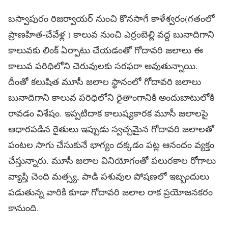
బస్వాపురం రిజర్వాయర్ నుంచి కొనసాగే కాళేశ్వరం(గతంలో
ప్రాణహిత-చేవేళ్ల ) కాలువ నుంచి ఎర్రంబెల్లి వద్ద బునాదిగాని
కాలువకు లింక్ ఏర్పాటు చేయడంతో గోదావరి జలాలు ఈ
కాలువ పరిధిలోని చెరువులకు సరఫరా అవుతున్నాయి.
దీంతో కలుషిత మూసీ జలాల స్థానంలో గోదావరి జలాలు
బునాదిగాని కాలువ పరిధిలోని రైతాంగానికి అందుబాటులోకి
రావడం విశేషం. ఇప్పటిదాక కాలుష్యకారక మూసీ జలాలపై
ఆధారపడిన రైతులు ఇప్పుడు స్వచ్చమైన గోదావరి జలాలతో
పంటల సాగు చేసుకునే భాగ్యం దక్కడం పట్ల ఆనందం వ్యక్తం
చేస్తున్నారు. మూసీ జలాల వినియోగంతో పలురకాల రోగాలు
వ్యాప్తి చెంది మత్స్య, పాడి పశువుల పోషణలో ఇబ్బందులు
పడుతున్న వారికి కూడా గోదావరి జలాల రాక ప్రయోజనకరం
కానుంది.