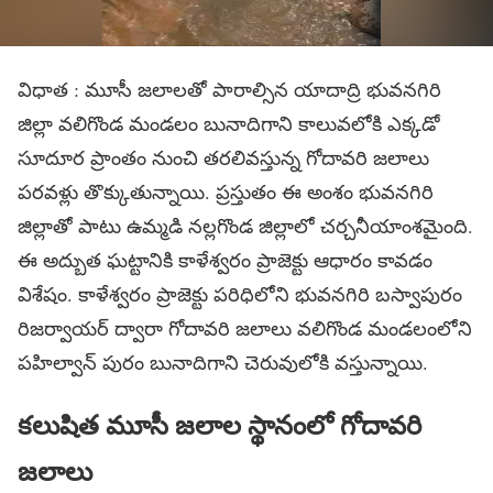
విధాత : మూసీ జలాలతో పారాల్సిన యాదాద్రి భువనగిరి
జిల్లా వలిగొండ మండలం బునాదిగాని కాలువలోకి ఎక్కడో
సూదూర ప్రాంతం నుంచి తరలివస్తున్న గోదావరి జలాలు
పరవళ్లు తొక్కుతున్నాయి. ప్రస్తుతం ఈ అంశం భువనగిరి
జిల్లాతో పాటు ఉమ్మడి నల్లగొండ జిల్లాలో చర్చనీయాంశమైంది.
ఈ అద్బుత ఘట్టానికి కాళేశ్వరం ప్రాజెక్టు ఆధారం కావడం
విశేషం. కాళేశ్వరం ప్రాజెక్టు పరిధిలోని భువనగిరి బస్వాపురం
రిజర్వాయర్ ద్వారా గోదావరి జలాలు వలిగొండ మండలంలోని
పహిల్వాన్ పురం బునాదిగాని చెరువులోకి వస్తున్నాయి.
కలుషిత మూసీ జలాల స్థానంలో గోదావరి
జలాలు