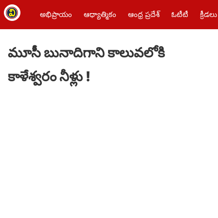
అభిప్రాయం
ఆధ్యాత్మికం
ఆంధ్ర ప్రదేశ్
ఓటీటీ
క్రీడలు
మూసీ బునాదిగాని కాలువలోకి
కాళేశ్వరం నీళ్లు !