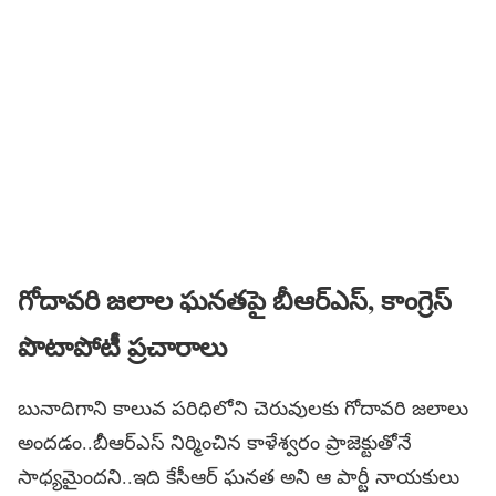
గోదావరి జలాల ఘనతపై బీఆర్ఎస్, కాంగ్రెస్
పొటాపోటీ ప్రచారాలు
బునాదిగాని కాలువ పరిధిలోని చెరువులకు గోదావరి జలాలు
అందడం..బీఆర్ఎస్ నిర్మించిన కాళేశ్వరం ప్రాజెక్టుతోనే
సాధ్యమైందని..ఇది కేసీఆర్ ఘనత అని ఆ పార్టీ నాయకులు