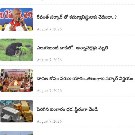
రేవంత్ సర్కార్ తో కమ్యూనిస్టులకు చెడిందా..?
August 7, 2026
ఎలుగుబంటి దాడిలో.. అన్నాచెల్లెళ్లు మృతి
August 7, 2026
వానల కోసం వరుణ యాగం..తెలంగాణ సర్కార్ నిర్ణయం
August 7, 2026
పెరిగిన బంగారం ధర..స్థిరంగా వెండి
August 7, 2026