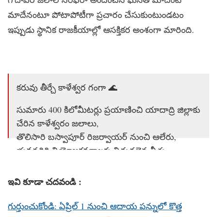
మాదేనంటూ పోటాపోటీగా ప్రచారం చేసుకుంటుండటం
ఇప్పుడు స్థానిక రాజకీయాల్లో ఆసక్తికర అంశంగా మారింది.
కరువు తీర్చే కాళేశ్వర గంగా 🌊
సుమారు 400 కిలోమీటర్లు ప్రయాణించి యాదాద్రి జిల్లాకు
చేరిన కాళేశ్వరం జలాలు,
తొలిసారి బస్వాపూర్ రిజర్వాయర్ నుంచి ఆలేరు,
భువనగిరి నియోజకవర్గాలకు విడుదలైన నీళ్లు,
కళకళలాడుతున్న చెరువులు.
#KaleshwaramProject
pic.twitter.com/rbT9TlpDQ0
ఇవి కూడా చదవండి :
— Hi Kollapur (@HiKollapur)
March 19, 2026
గుర్తుంచుకోండి: ఏప్రిల్ 1 నుంచి ఆదాయ పన్నులో కొత్త