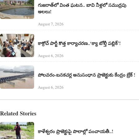
గుజరాత్‌లో వింత ఘటన.. బావి నీళ్లలో సముద్రపు
అలలు!
August 7, 2026
కాక్రోచ్ పార్టీ కొత్త కార్యాచరణ..‘క్యా బోల్తీ పబ్లిక్’!
August 6, 2026
పోలవరం-బనకచర్ల అనుసంధాన ప్రాజెక్టుకు కేంద్రం బ్రేక్ !
August 6, 2026
Related Stories
కాళేశ్వరం ప్రాజెక్టుపై పొలాల్లో పంచాయతీ..!