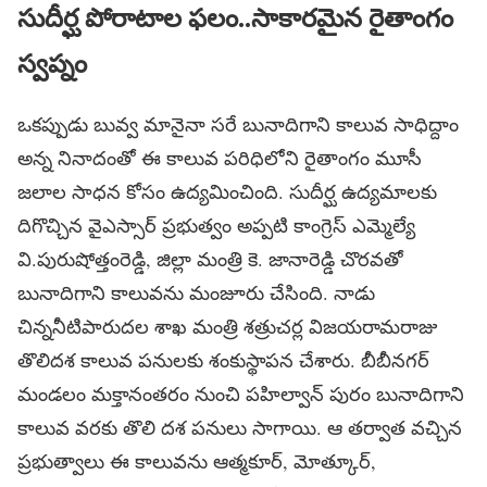
సుదీర్ఘ పోరాటాల ఫలం..సాకారమైన రైతాంగం
స్వప్నం
ఒకప్పుడు బువ్వ మానైనా సరే బునాదిగాని కాలువ సాధిద్దాం
అన్న నినాదంతో ఈ కాలువ పరిధిలోని రైతాంగం మూసీ
జలాల సాధన కోసం ఉద్యమించింది. సుదీర్ఘ ఉద్యమాలకు
దిగొచ్చిన వైఎస్సార్ ప్రభుత్వం అప్పటి కాంగ్రెస్ ఎమ్మెల్యే
వి.పురుషోత్తంరెడ్డి, జిల్లా మంత్రి కె. జానారెడ్డి చొరవతో
బునాదిగాని కాలువను మంజూరు చేసింది. నాడు
చిన్ననీటిపారుదల శాఖ మంత్రి శత్రుచర్ల విజయరామరాజు
తొలిదశ కాలువ పనులకు శంకుస్థాపన చేశారు. బీబీనగర్
మండలం మక్తానంతరం నుంచి పహిల్వాన్ పురం బునాదిగాని
కాలువ వరకు తొలి దశ పనులు సాగాయి. ఆ తర్వాత వచ్చిన
ప్రభుత్వాలు ఈ కాలువను ఆత్మకూర్, మోత్కూర్,