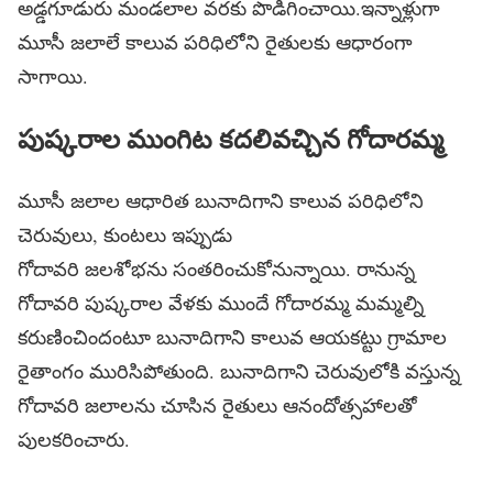
అడ్డగూడురు మండలాల వరకు పొడిగించాయి.ఇన్నాళ్లుగా
మూసీ జలాలే కాలువ పరిధిలోని రైతులకు ఆధారంగా
సాగాయి.
పుష్కరాల ముంగిట కదలివచ్చిన గోదారమ్మ
మూసీ జలాల ఆధారిత బునాదిగాని కాలువ పరిధిలోని
చెరువులు, కుంటలు ఇప్పుడు
గోదావరి జలశోభను సంతరించుకోనున్నాయి. రానున్న
గోదావరి పుష్కరాల వేళకు ముందే గోదారమ్మ మమ్మల్ని
కరుణించిందంటూ బునాదిగాని కాలువ ఆయకట్టు గ్రామాల
రైతాంగం మురిసిపోతుంది. బునాదిగాని చెరువులోకి వస్తున్న
గోదావరి జలాలను చూసిన రైతులు ఆనందోత్సహాలతో
పులకరించారు.