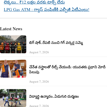
లెక్కలు.. ₹12 లక్షల వరకు టాక్స్ లేదు
LPG Gas ATM : గ్యాస్ పంపిణీకి ఎల్పీజీ ఏటీఎంలు!
Latest News
బిగ్ షాక్..రేపటి నుంచి గిగ్ వర్కర్ల సమ్మె
August 7, 2026
చేనేత వస్త్రాలతో రీల్స్ చేయండి: యువతకు ప్రధాని మోదీ
పిలుపు
August 7, 2026
విద్యార్ధి ఉన్మాదం..ఏడుగురి దుర్మణం
August 7, 2026