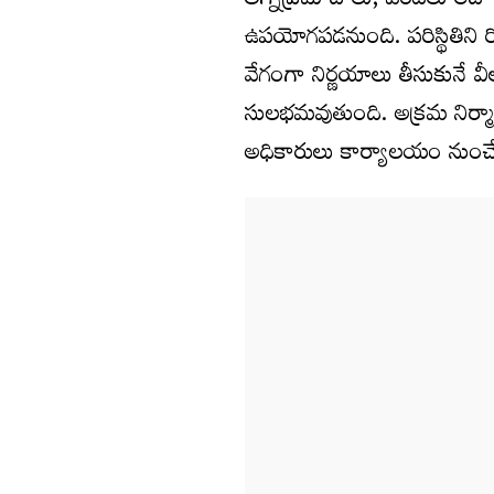
అగ్నిప్రమాదాలు, వరదలు లేద
ఉపయోగపడనుంది. పరిస్థితిని 
వేగంగా నిర్ణయాలు తీసుకునే 
సులభమవుతుంది. అక్రమ నిర్మా
అధికారులు కార్యాలయం నుంచే 