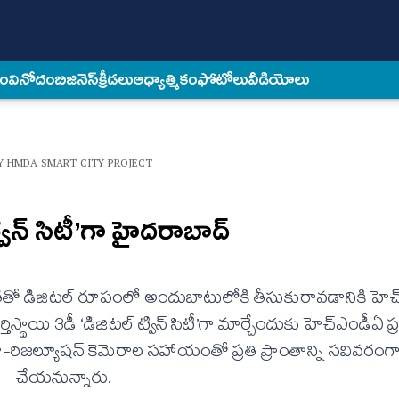
కం
వినోదం
బిజినెస్
క్రీడలు
ఆధ్యాత్మికం
ఫోటోలు
వీడియోలు
Y HMDA SMART CITY PROJECT
్విన్ సిటీ’గా హైదరాబాద్
తతో డిజిటల్ రూపంలో అందుబాటులోకి తీసుకురావడానికి హెచ
ిస్థాయి 3డీ ‘డిజిటల్ ట్విన్ సిటీ’గా మార్చేందుకు హెచ్ఎండీఏ ప
టర్లు, హై-రిజల్యూషన్ కెమెరాల సహాయంతో ప్రతి ప్రాంతాన్ని సవివరంగ
చేయనున్నారు.