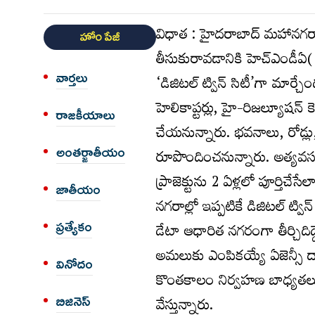
విధాత : హైదరాబాద్ మహానగరా
హోం పేజీ
తీసుకురావడానికి హెచ్ఎండీఏ( 
వార్త‌లు
‘డిజిటల్ ట్విన్ సిటీ’గా మార్చేం
హెలికాప్టర్లు, హై-రిజల్యూషన్
రాజకీయాలు
చేయనున్నారు. భవనాలు, రోడ్లు, న
అంత‌ర్జాతీయం
రూపొందించనున్నారు. అత్యవస
ప్రాజెక్టును 2 ఏళ్లలో పూర్తిచ
జాతీయం
నగరాల్లో ఇప్పటికే డిజిటల్ ట్వ
డేటా ఆధారిత నగరంగా తీర్చిదిద్ద
ప్రత్యేకం
అమలుకు ఎంపికయ్యే ఏజెన్సీ దా
వినోదం
కొంతకాలం నిర్వహణ బాధ్యతలు 
వేస్తున్నారు.
బిజినెస్