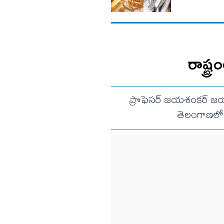
రాష్ట్
ప్రొఫెసర్ జయశంకర్ జయంతి
తెలంగాణలో 