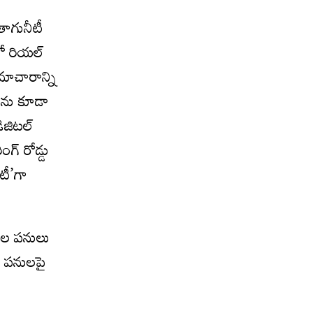
తాగునీటీ
ంలో రియల్
సమాచారాన్ని
్‌ను కూడా
ిజిటల్
ంగ్ రోడ్డు
ిటీ’గా
తుల పనులు
టే పనులపై