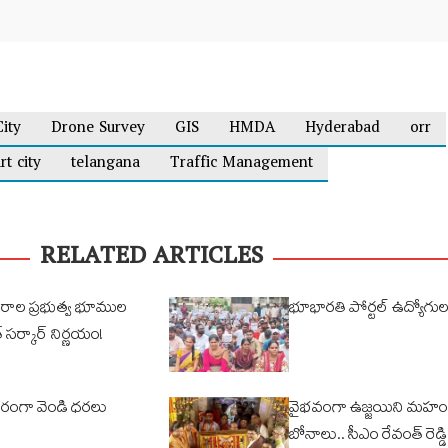
City
Drone Survey
GIS
HMDA
Hyderabad
orr
rt city
telangana
Traffic Management
RELATED ARTICLES
కరాల ప్రభుత్వ భూముల
భూభారతి పోర్టల్ ఉద్యోగ
 సర్కార్ నిర్ణయం!
్థిరంగా వెండి ధరలు
వైభవంగా ఉజ్జయిని మహం
బోనాలు.. సీఎం రేవంత్ రెడ్