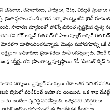
ోని భవనాలు, రహదారులు, పార్కులు, చెట్లు, విద్యుత్ స్తంభాలు 
ుల్స్, ప్రజా స్థలాలు వంటి భౌతిక నిర్మాణాలన్నింటినీ త్రీడీ రూప
ుంది. సాధారణ మ్యాప్‌లతో పోలిస్తే మరింత స్పష్టమైన దృశ్య 
రిధిలోని కోర్ అర్బన్ రీజియన్‌తో పాటు ప్యూర్ అర్బన్ రీజియన
ల్ మోడల్‌గా రూపొందించనున్నారు. మొత్తం మహానగరాన్ని ఒకే డ
ే లక్ష్యంగా అధికారులు ప్రణాళికలు రూపొందిస్తున్నారు. ఔటర్ రి
ల విస్తీర్ణంలోని ప్రాంతాన్ని పూర్తిస్థాయి 3డీ ‘డిజిటల్ ట్విన్ స
ొత్త రహదారి నిర్మాణం, పైపులైన్ మార్పులు లేదా ఇతర మౌలిక వస
జిటల్ ట్విన్‌లో పరిశీలించే అవకాశం ఉంటుంది. ఒక శాఖ చేపట్
ం అందేలా వ్యవస్థ పనిచేస్తుంది. అత్యవసర పరిస్థితులు,