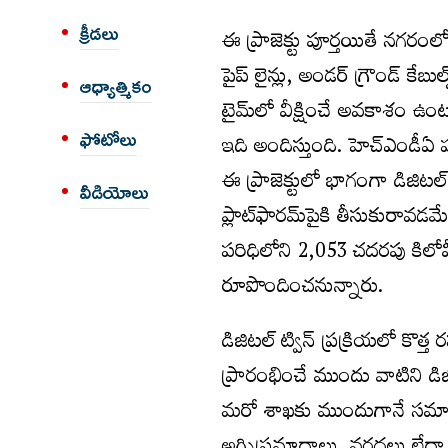
క్రీడలు
ఈ ప్రాజెక్టు పూర్తయితే నగరంల
పైప్ లైన్లు, అండర్ గ్రౌండ్ కేబ
ఆధ్యాత్మికం
టైమ్‌లో వీక్షించే అవకాశం ఉంట
ఇది అందిస్తుంది. హెచ్ఎండీఏ ప
ఫోటోలు
ఈ ప్రాజెక్టులో భాగంగా డిజిట
వీడియోలు
ప్లాట్‌ఫారమ్‌పైకి తీసుకురావడమ
పరిధిలోని 2,053 చదరపు కిలోమీటర్
రూపొందించనున్నారు.
డిజిటల్ ట్విన్‌ ప్రక్రియలో క
ప్రారంభించే ముందు వాటిని డి
మరో శాఖకు ముందుగానే సమాచార