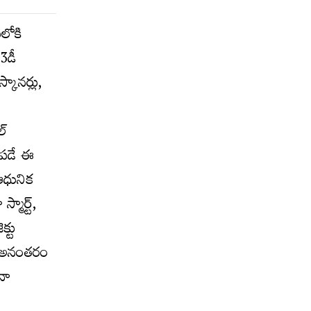
లోకి
3డీ
్కానర్లు,
ల్
గపడే ఈ
 ఆధునిక
మార్ట్,
క్టు
ి. అనంతరం
నా