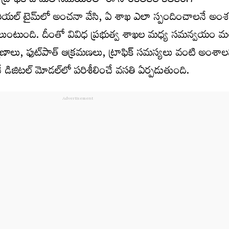
ా ట్రాఫిక్ జామ్‌ల సమయంలో ఈ సాంకేతికత కీలకంగా
రియల్ టైమ్‌లో అంచనా వేసి, ఏ శాఖ ఎలా స్పందించాలనే అం
వీలుంటుంది. దీంతో వివిధ ప్రభుత్వ శాఖల మధ్య సమన్వయం 
ణాలు, ఫుట్‌పాత్ ఆక్రమణలు, ట్రాఫిక్ సమస్యలు వంటి అంశా
డిజిటల్ మోడల్‌లో పరిశీలించే వసతి ఏర్పడుతుంది.