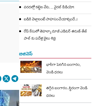
వరదల్లో కట్టెల వేట… వైరల్ వీడియో!
బడికి వెళ్లాలంటే సాహసంచేయాల్సిందే..!
రేప్ కేసులో తెహల్కా మాజీ ఎడిటర్ తరుణ్ తేజ్
పాల్ కు పదేళ్ల జైలు శిక్ష!
బిజినెస్
భారీగా పెరిగిన బంగారం,
వెండి ధరలు
తగ్గిన బంగారం..స్థిరంగా వెండి
ధరలు