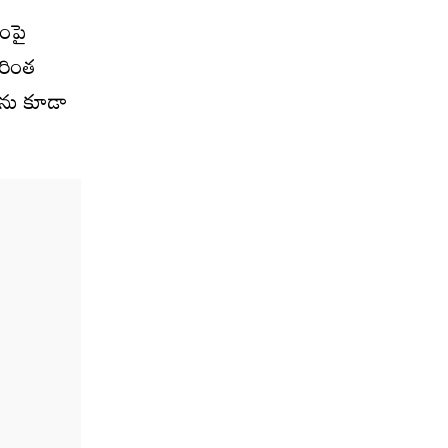
శంపై
మరింత
లను కూడా