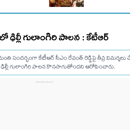
రంలో ఢిల్లీ గులాంగిరి పాలన : కేటీఆర్
 సందర్భంగా కేటీఆర్ సీఎం రేవంత్ రెడ్డిపై తీవ్ర విమర్శలు చ
ఢిల్లీ గులాంగిరి పాలన కొనసాగుతోందని ఆరోపించారు.