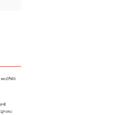
ుల ఆందోళన
కాళి
డి పూజలు