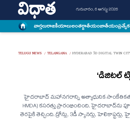
గురువారం, 6 ఆగస్టు 2026
వార్త‌లు
రాజకీయాలు
అంత‌ర్జాతీయం
జాతీయం
ప్రత్యే
TELUGU NEWS
TELANGANA
HYDERABAD 3D DIGITAL TWIN CIT
/
/
‘డిజిటల్ ట
హైదరాబాద్ మహానగరాన్ని అత్యాధునిక సాంకేతిక
HMDA) కసరత్తు ప్రారంభించింది. హైదరాబాద్‌ను పూర్త
తెరపైకి తెచ్చింది. డ్రోన్లు, 3డీ స్కానర్లు, హెలికాప్