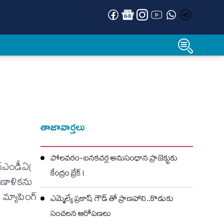
తాజావార్తలు
పోలవరం-బనకచర్ల అనుసంధాన ప్రాజెక్టుకు
్ఎండీఏ(
కేంద్రం బ్రేక్ !
్రణాళికను
ా మ్యాపింగ్
ఎమ్మెల్యే ప్రకాష్ గౌడ్ తో ప్రాణహాని..కొడుకు
సంచలన ఆరోపణలు