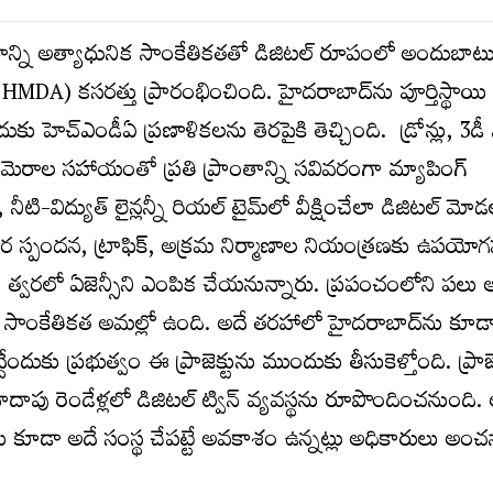
న్ని అత్యాధునిక సాంకేతికతతో డిజిటల్ రూపంలో అందుబాటు
HMDA) కసరత్తు ప్రారంభించింది. హైదరాబాద్‌ను పూర్తిస్థాయి 
దుకు హెచ్ఎండీఏ ప్రణాళికలను తెరపైకి తెచ్చింది. డ్రోన్లు, 3డీ స
 కెమెరాల సహాయంతో ప్రతి ప్రాంతాన్ని సవివరంగా మ్యాపింగ్
ీటి-విద్యుత్ లైన్లన్నీ రియల్ టైమ్‌లో వీక్షించేలా డిజిటల్ మోడ
ర స్పందన, ట్రాఫిక్, అక్రమ నిర్మాణాల నియంత్రణకు ఉపయో
ేసేలా త్వరలో ఏజెన్సీని ఎంపిక చేయనున్నారు. ప్రపంచంలోని పలు
ిన్ సాంకేతికత అమల్లో ఉంది. అదే తరహాలో హైదరాబాద్‌ను కూడా స్
ేందుకు ప్రభుత్వం ఈ ప్రాజెక్టును ముందుకు తీసుకెళ్తోంది. ప్రాజె
దాపు రెండేళ్లలో డిజిటల్ ట్విన్ వ్యవస్థను రూపొందించనుంద
కూడా అదే సంస్థ చేపట్టే అవకాశం ఉన్నట్లు అధికారులు అంచ