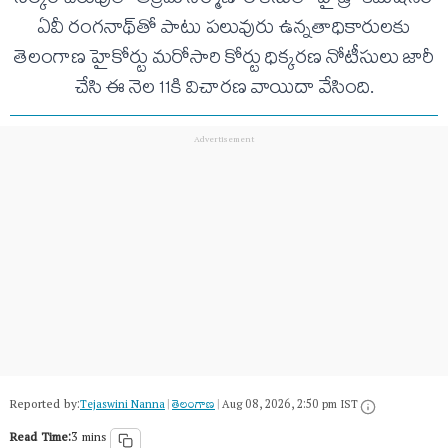
సల్కం చెరువులో అక్రమ నిర్మాణాల కేసులో హైడ్రా కమిషనర్
ఏవీ రంగనాథ్‌తో పాటు పలువురు ఉన్నతాధికారులకు
తెలంగాణ హైకోర్టు మరోసారి కోర్టు ధిక్కరణ నోటీసులు జారీ
చేసి ఈ నెల 11కి విచారణ వాయిదా వేసింది.
Reported by:
Tejaswini Nanna
|
తెలంగాణ‌
|
Aug 08, 2026, 2:50 pm IST
Read Time:
3 mins