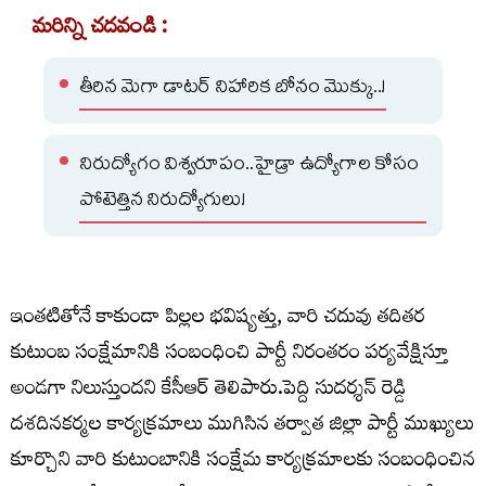
మరిన్ని చదవండి :
తీరిన మెగా డాటర్ నిహారిక బోనం మొక్కు..!
నిరుద్యోగం విశ్వరూపం..హైడ్రా ఉద్యోగాల కోసం
పోటెత్తిన నిరుద్యోగులు!
ఇంతటితోనే కాకుండా పిల్లల భవిష్యత్తు, వారి చదువు తదితర
కుటుంబ సంక్షేమానికి సంబంధించి పార్టీ నిరంతరం పర్యవేక్షిస్తూ
అండగా నిలుస్తుందని కేసీఆర్ తెలిపారు.పెద్ది సుదర్శన్ రెడ్డి
దశదినకర్మల కార్యక్రమాలు ముగిసిన తర్వాత జిల్లా పార్టీ ముఖ్యులు
కూర్చొని వారి కుటుంబానికి సంక్షేమ కార్యక్రమాలకు సంబంధించిన