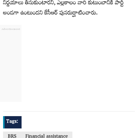
నిర్ణయాలు తీసుకుంటారనీ, ఎల్లకాలం వారి కుటుంబానికి పార్టీ
అండగా ఉంటుందని కేసీఆర్ పునరుద్ఘాటించారు.
Tags:
BRS
Financial assistance