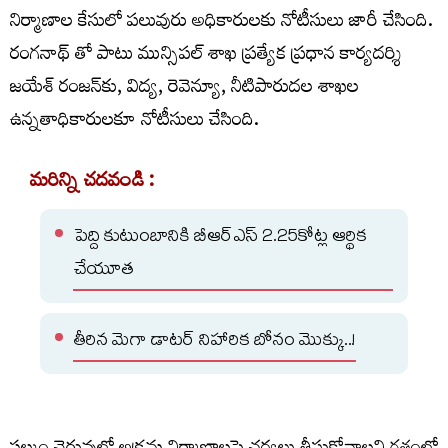
నిర్మాణాల కేసులో పలువురు అధికారులకు నోటీసులు జారీ చేసింది.
రంగనాథ్ తో పాటు మున్సిపల్ శాఖ ప్రత్యేక ప్రధాన కార్యదర్శి
జయేశ్ రంజన్‌కు, విద్య, రెవెన్యూ, నీటిపారుదల శాఖల
ఉన్నతాధికారులకూ నోటీసులు చేసింది.
మరిన్ని చదవండి :
పెద్ది కుటుంబానికి బీఆర్ఎస్ 2.25కోట్ల ఆర్థిక
చేయూత
తీరిన మెగా డాటర్ నిహారిక బోనం మొక్కు..!