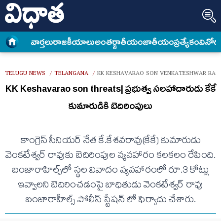
వార్త‌లు
రాజకీయాలు
అంత‌ర్జాతీయం
జాతీయం
ప్రత్యేకం
వినోద
TELUGU NEWS
TELANGANA
KK KESHAVARAO SON VENKATESHWAR RAO 
/
/
KK Keshavarao son threats| ప్రభుత్వ సలహాదారుడు కేకే
కుమారుడికి బెదిరింపులు
కాంగ్రెస్ సీనియర్ నేత కే.కేశవరావు(కేకే) కుమారుడు
వెంకటేశ్వర్ రావుకు బెదిరింపుల వ్యవహారం కలకలం రేపింది.
బంజారాహిల్స్‌లో స్థల వివాదం వ్యవహారంలో రూ.3 కోట్లు
ఇవ్వాలని బెదిరించడంపై బాధితుడు వెంకటేశ్వర్ రావు
బంజారాహీల్స్ పోలీస్ స్టేషన్ లో ఫిర్యాదు చేశారు.