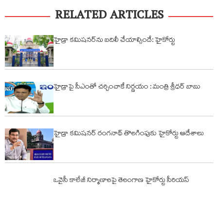
RELATED ARTICLES
హైడ్రా కమిషనర్‌ను బదిలీ చేయాల్సిందే: హైకోర్టు
హైడ్రాపై సీఎంతో చర్చించాకే నిర్ణయం : మంత్రి శ్రీధర్ బాబు
హైడ్రా కమిషనర్ రంగనాథ్ తొలగింపుకు హైకోర్టు ఆదేశాలు
ఒవైసీ కాలేజీ నిర్మాణాలపై తెలంగాణ హైకోర్టు సీరియస్