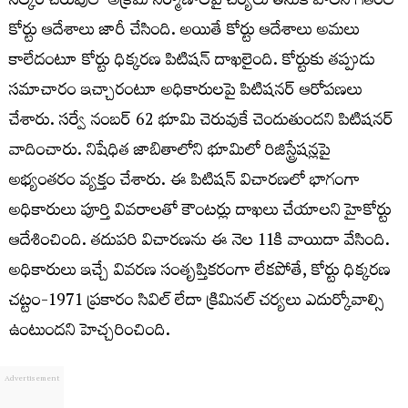
సల్కం చెరువులో అక్రమ నిర్మాణాలపై చర్యలు తీసుకోవాలని గతంలో
కోర్టు ఆదేశాలు జారీ చేసింది. అయితే కోర్టు ఆదేశాలు అమలు
కాలేదంటూ కోర్టు ధిక్కరణ పిటిషన్ దాఖలైంది. కోర్టుకు తప్పుడు
సమాచారం ఇచ్చారంటూ అధికారులపై పిటిషనర్ ఆరోపణలు
చేశారు. సర్వే నంబర్ 62 భూమి చెరువుకే చెందుతుందని పిటిషనర్
వాదించారు. నిషేధిత జాబితాలోని భూమిలో రిజిస్ట్రేషన్లపై
అభ్యంతరం వ్యక్తం చేశారు. ఈ పిటిషన్ విచారణలో భాగంగా
అధికారులు పూర్తి వివరాలతో కౌంటర్లు దాఖలు చేయాలని హైకోర్టు
ఆదేశించింది. తదుపరి విచారణను ఈ నెల 11కి వాయిదా వేసింది.
అధికారులు ఇచ్చే వివరణ సంతృప్తికరంగా లేకపోతే, కోర్టు ధిక్కరణ
చట్టం-1971 ప్రకారం సివిల్ లేదా క్రిమినల్ చర్యలు ఎదుర్కోవాల్సి
ఉంటుందని హెచ్చరించింది.