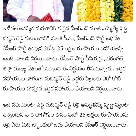
ఇటీవల అకస్మిక మరణానికి గురైన బీఆర్ఎస్ మాజీ ఎమ్మెల్యే పెద్ది
దర్శన్ రెడ్డి కుటుంబానికి మాజీ సీఎం, బీఆర్ఎస్ పార్టీ అధినేత
కేసీఆర్ పార్టీ తరఫున 2కోట్ల 25 లక్షల రూపాయల సహాయాన్ని
అందించాలని నిర్ణయించారు. కేసీఆర్ పార్టీ సీనియర్లు, వరంగల్
జిల్లా ముఖ్య నేతలతో చర్చించి ఈ నిర్ణయం తీసుకున్నారు. ఆర్థిక
సహాయంల భాగంగా సుదర్శన్ రెడ్డి ఇద్దరు పిల్లలకు చెరో కోటి
రూపాయల చొప్పున ఆర్థిక సహాయం చేయాలని నిర్ణయించారు.
అదే సమయంలో పెద్ది సుదర్శన్ రెడ్డి తల్లి అమృతమ్మ వృద్ధాప్యంలో
ఉన్నందున వారి బాగోగుల కోసం మరో 25 లక్షలు రూపాయలను
తల్లి పేరు మీద బ్యాంకులో జమ చేయాలని కేసీఆర్ నిర్ణయించారు.