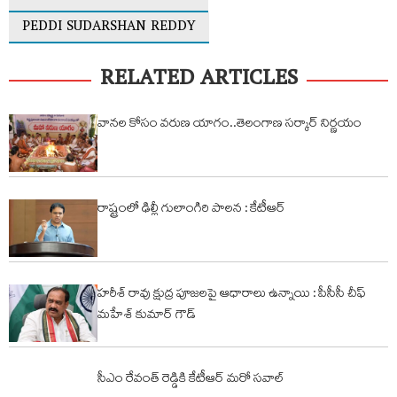
PEDDI SUDARSHAN REDDY
RELATED ARTICLES
వానల కోసం వరుణ యాగం..తెలంగాణ సర్కార్ నిర్ణయం
రాష్ట్రంలో ఢిల్లీ గులాంగిరి పాలన : కేటీఆర్
హరీశ్ రావు క్షుద్ర పూజలపై ఆధారాలు ఉన్నాయి : పీసీసీ చీఫ్
మహేశ్ కుమార్ గౌడ్
సీఎం రేవంత్ రెడ్డికి కేటీఆర్ మరో సవాల్