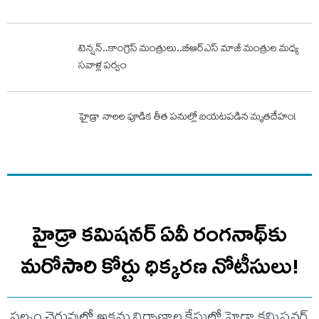
టెన్షన్..కాంగ్రెస్ మంత్రులు..బీఆర్ఎస్ మాజీ మంత్రుల మధ్య
సవాళ్ల పర్వం
హైడ్రా నాలల పూడిక తీత పనుల్లో బయటపడిన మృత‌దేహం!
హైడ్రా కమిషనర్ ఏవీ రంగనాథ్‌కు
మరోసారి కోర్టు ధిక్కరణ నోటీసులు!