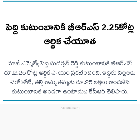
పెద్ది కుటుంబానికి బీఆర్ఎస్ 2.25కోట్ల
ఆర్థిక చేయూత
మాజీ ఎమ్మెల్యే పెద్ది సుదర్శన్ రెడ్డి కుటుంబానికి బీఆర్ఎస్
రూ.2.25 కోట్ల ఆర్థిక సాయం ప్రకటించింది. ఇద్దరు పిల్లలకు
చెరో కోటి, తల్లి అమృతమ్మకు రూ.25 లక్షలు అందజేసి
కుటుంబానికి అండగా ఉంటామని కేసీఆర్ తెలిపారు.