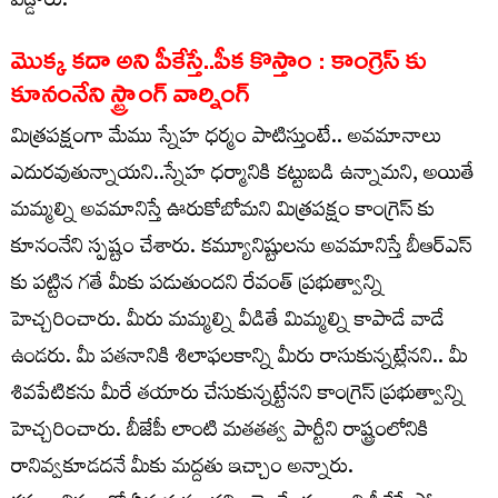
పడ్డారు.
మొక్క కదా అని పీకేస్తే..పీక కొస్తాం : కాంగ్రెస్ కు
కూనంనేని స్ట్రాంగ్ వార్నింగ్
మిత్రపక్షంగా మేము స్నేహ ధర్మం పాటిస్తుంటే.. అవమానాలు
ఎదురవుతున్నాయని..స్నేహ ధర్మానికి కట్టుబడి ఉన్నామని, అయితే
మమ్మల్ని అవమానిస్తే ఊరుకోబోమని మిత్రపక్షం కాంగ్రెస్ కు
కూనంనేని స్పష్టం చేశారు. కమ్యూనిష్టులను అవమానిస్తే బీఆర్ఎస్
కు పట్టిన గతే మీకు పడుతుందని రేవంత్ ప్రభుత్వాన్ని
హెచ్చరించారు. మీరు మమ్మల్ని వీడితే మిమ్మల్ని కాపాడే వాడే
ఉండరు. మీ పతనానికి శిలాఫలకాన్ని మీరు రాసుకున్నట్లేనని.. మీ
శివపేటికను మీరే తయారు చేసుకున్నట్టేనని కాంగ్రెస్ ప్రభుత్వాన్ని
హెచ్చరించారు. బీజేపీ లాంటి మతతత్వ పార్టీని రాష్ట్రంలోనికి
రానివ్వకూడదనే మీకు మద్దతు ఇచ్చాం అన్నారు.