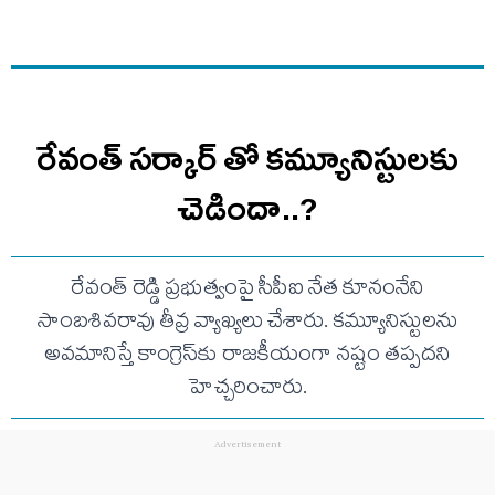
రేవంత్ సర్కార్ తో కమ్యూనిస్టులకు
చెడిందా..?
రేవంత్ రెడ్డి ప్రభుత్వంపై సీపీఐ నేత కూనంనేని
సాంబశివరావు తీవ్ర వ్యాఖ్యలు చేశారు. కమ్యూనిస్టులను
అవమానిస్తే కాంగ్రెస్‌కు రాజకీయంగా నష్టం తప్పదని
హెచ్చరించారు.