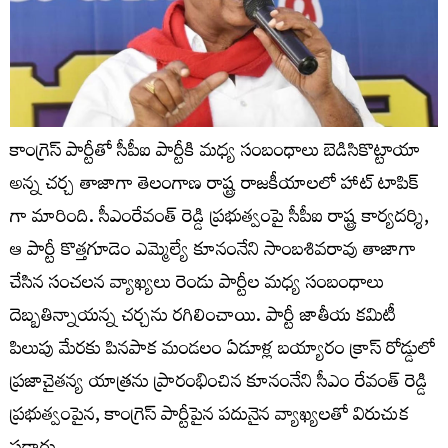
కాంగ్రెస్ పార్టీతో సీపీఐ పార్టీకి మధ్య సంబంధాలు బెడిసికొట్టాయా
అన్న చర్చ తాజాగా తెలంగాణ రాష్ట్ర రాజకీయాలలో హాట్ టాపిక్
గా మారింది. సీఎంరేవంత్ రెడ్డి ప్ర‌భుత్వంపై సీపీఐ రాష్ట్ర కార్యదర్శి,
ఆ పార్టీ కొత్తగూడెం ఎమ్మెల్యే కూనంనేని సాంబశివరావు తాజాగా
చేసిన సంచ‌లన వ్యాఖ్యలు రెండు పార్టీల మధ్య సంబంధాలు
దెబ్బతిన్నాయన్న చర్చను రగిలించాయి. పార్టీ జాతీయ కమిటీ
పిలుపు మేరకు పినపాక మండలం ఏడూళ్ల బయ్యారం క్రాస్ రోడ్డులో
ప్రజాచైతన్య యాత్రను ప్రారంభించిన కూనంనేని సీఎం రేవంత్ రెడ్డి
ప్రభుత్వంపైన, కాంగ్రెస్ పార్టీపైన పదునైన వ్యాఖ్యలతో విరుచుక