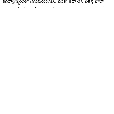
కమ్యూనిస్టులతో ఏమవుతుందని.. మొక్కే కదా అని పీకేస్తే పోలా
అనుకుంటే.. పీక కోస్తాం అని, కమ్యూనిస్టులు పదిమంది
ఉన్నారనుకుంటే.. ఆ పదిమంది మీ సంగతి తేలుస్తారు అని తీవ్ర
హెచ్చరికలు జారీ చేశారు. భవిష్యత్తు ఎలా ఉంటుందో నాకు
తెలియదుఅని, పినిపాకలో పోటీ చేయాల్సి వస్తే అందుకు మేము
సిద్ధంగా ఉన్నాం అని మిత్రపక్షం కాంగ్రెస్ కు కూనంనేని తేల్చి
చెప్పారు.
విస్తరణ ప్రయత్నాలతోనే చిచ్చు..
సీపీఐ పార్టీకి పట్టున్న ఉమ్మడి ఖమ్మం జిల్లాలోని నియోజకవర్గాల్లో
కాంగ్రెస్ పార్టీ విస్తరణకు చేస్తున్న ప్రయత్నాలపై అసహనంతోనే
కూనంనేని సాంబశివరావు ఆ పార్టీపై మండిపడినట్లుగా తెలుస్తుంది.
ముఖ్యంగా తను ప్రాతినిధ్యం వహిస్తున్న కొత్తగూడెం
నియోజకవర్గంతో పాటు సీపీఐ భవిష్యత్తులో పోటీ