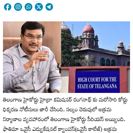
తెలంగాణ హైకోర్టు హైడ్రా కమిషనర్ రంగనాథ్ కు మరోసారి కోర్టు
ధిక్కరణ నోటీసులు జారీ చేసింది. సల్కం చెరువులో అక్రమ
నిర్మాణాల వ్యవహారంలో తెలంగాణ హైకోర్టు సీరియస్ అయ్యింది.
ఫాతిమా ఒవైసీ ఎడ్యుకేషనల్ క్యాంపస్(ఒవైసీ కాలేజ్) అక్రమ