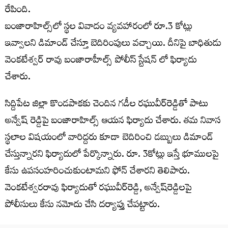
రేపింది.
బంజారాహిల్స్‌లో స్థల వివాదం వ్యవహారంలో రూ.3 కోట్లు
ఇవ్వాలని డిమాండ్‌ చేస్తూ బెదిరింపులు వచ్చాయి. దీనిపై బాధితుడు
వెంకటేశ్వర్ రావు బంజారాహీల్స్ పోలీస్ స్టేషన్ లో ఫిర్యాదు
చేశారు.
సిద్దిపేట జిల్లా కొండపాకకు చెందిన గడీల రఘువీర్‌రెడ్డితో పాటు
అన్వేష్‌ రెడ్డిపై బంజారాహిల్స్ ఆయన ఫిర్యాదు చేశారు. తమ నివాస
స్థలాల విషయంలో వారిద్దరు కూడా బెదిరించి డబ్బులు డిమాండ్‌
చేస్తున్నారని ఫిర్యాదులో పేర్కొన్నారు. రూ. 3కోట్లు ఇస్తే భూములపై
కేసు ఉపసంహరించుకుంటామని ఫోన్‌ చేశారని తెలిపారు.
వెంకటేశ్వరరావు ఫిర్యాదుతో రఘువీర్‌రెడ్డి, అన్వేష్‌రెడ్డిలపై
పోలీసులు కేసు నమోదు చేసి దర్యాప్తు చేపట్టారు.