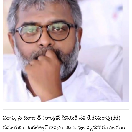
విధాత, హైదరాబాద్ : కాంగ్రెస్ సీనియర్ నేత కే.కేశవరావు(కేకే)
కుమారుడు వెంకటేశ్వర్ రావుకు బెదిరింపుల వ్యవహారం కలకలం