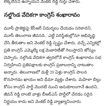
లెక్కలేనని ఉన్నాయని వెంకట్ రెడ్డి గుర్తు చేశారు.
నల్డొండ వేదికగా కాంగ్రెస్ శంఖారావం
మూసీ ప్రాజెక్టుపై కేసీఆర్ విమర్శలు చేయడం సరికాదని,
మూసీ తెలంగాణ జీవనది.. ఎట్టి పరిస్థితుల్లోనూ అభివృద్ధి
చేసి తీరుతాం అని వెంకట్ రెడ్డి స్పష్టం చేశారు. వచ్చే ఎన్నికల్లో
ప్రతి కాంగ్రెస్ ఎమ్మెల్యే లక్ష మెజారిటీతో గెలుస్తారని జోస్యం
చెప్పారు. నల్గొండ వేదికగా త్వరలోనే కాంగ్రెస్ శంఖారావం సభ
నిర్వహించి ప్రతిపక్షాలకు కాంగ్రెస్ ప్రజాబలాన్ని చాటుతాం
అన్నారు. తెలంగాణలో మళ్లీ 20 ఏళ్లు కాంగ్రెస్ పాలన
కొనసాగడం ఖాయం అని ధీమా వ్యక్తం చేశారు. మహిళా బిల్లు
కోసం కాంగ్రెస్ పార్టీ మొదటి నుంచి అనుకూలంగానే ఉందని,
జీవన్ రెడ్డి లాంటి వాళ్లు బీఆర్ఎస్ పార్టీలో చేరడం సరైన
నిర్ణయం కాదు అని వెంకట్ రెడ్డి వ్యాఖ్యానించారు.