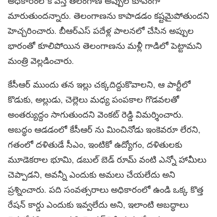
అధికారంలోకి వస్తే తెలంగాణ అప్పుల కూపంగా
మారుతుందన్నారు. తెలంగాణను కాపాడడం కష్టమైపోతుందని
హెచ్చరించారు. బీఆర్ఎస్ పదేళ్ల పాలనలో చేసిన అప్పుల
భారంతో కూలిపోయిన తెలంగాణను మళ్లీ గాడిలో పెట్టామని
మంత్రి వెల్లడించారు.
కేసీఆర్ ముందు తన ఇల్లు చక్కదిద్దుకొవాలని, ఆ పార్టీలో
కొడుకు, అల్లుడు, చెల్లెలు మధ్య పంపకాల గొడవలతో
అంతర్యుద్దం సాగుతుందని వెంకట్ రెడ్డి విమర్శించారు.
అబద్ధం ఆడడంలో కేసీఆర్ ను మించినోడు ఇంకెవరూ లేరని,
గతంలో దళితుడే సీఎం, ఇంటికో ఉద్యోగం, దళితులకు
మూడెకరాల భూమి, డబుల్ బెడ్ రూమ్ వంటి ఎన్నో హామీలు
చెప్పాడని, అవన్నీ ఎందుకు అమలు చేయలేదు అని
ప్రశ్నించారు. పది సంవత్సరాలు అధికారంలో ఉండి ఒక్క కొత్త
రేషన్ కార్డు ఎందుకు ఇవ్వలేదు అని, ఇలాంటి అబద్ధాలు