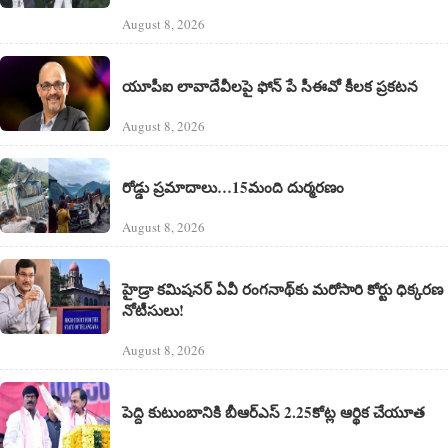
August 8, 2026
యూపీఐ లావాదేవీలపై ఫోన్ పే సీఈవో కీలక ప్రకటన
August 8, 2026
రోడ్డు ప్రమాదాలు…15మంది దుర్మరణం
August 8, 2026
హైడ్రా కమిషనర్ ఏవీ రంగనాథ్‌కు మరోసారి కోర్టు ధిక్కరణ
నోటీసులు!
August 8, 2026
పెద్ది కుటుంబానికి బీఆర్ఎస్ 2.25కోట్ల ఆర్థిక చేయూత