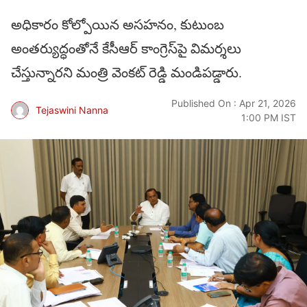
అధికారం కోల్పోయిన అసహనం, కుటుంబ
అంతర్యుద్ధంతోనే కేసీఆర్ కాంగ్రెస్‌పై విమర్శలు
చేస్తున్నారని మంత్రి వెంకట్ రెడ్డి మండిపడ్డారు.
Published On : Apr 21, 2026
Tejaswini Nanna
1:00 PM IST