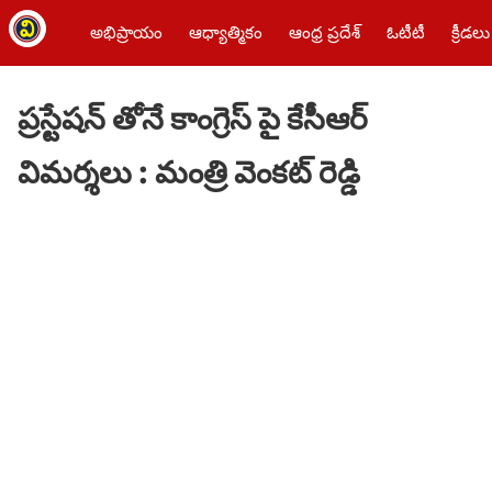
అభిప్రాయం
ఆధ్యాత్మికం
ఆంధ్ర ప్రదేశ్
ఓటీటీ
క్రీడలు
ప్రస్టేషన్ తోనే కాంగ్రెస్ పై కేసీఆర్
విమర్శలు : మంత్రి వెంకట్ రెడ్డి