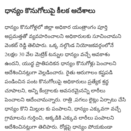
ధాన్యం కొనుగోలుపై కీలక ఆదేశాలు
ధాన్యం కొనుగోళ్లలో జిల్లా అధికార యంత్రాంగం పూర్తి
అప్రమత్తతో వ్యవహరించాలని అధికారులకు సూచించామని
వెంకట్ రెడ్డి తెలిపారు. ఒక్క నల్గొండ నియోజకవర్గంలోనే
2లక్షల 30 వేల మెట్రిక్ టన్నుల ధాన్యం వచ్చే అవకాశం
ఉందని, యుద్ధ ప్రాతిపదికన ధాన్యం కొనుగోళ్లు పెంచాలని
ఆదేశించినట్లుగా వెల్లడించారు. రైతు ఆరుగాలం కష్టపడి
పండించిన పంట కొనుగోలుపై అధికారులు ప్రత్యేక శ్రద్ధ
చూపాలని, అన్ని కేంద్రాలకు అవసరమైనన్ని లారీలు
పెంచాలని ఆదేంచామన్నారు. రాత్రి ,పగలు లైట్లు ఏర్పాటు చేసి
ధాన్యం కొని మిల్లుల కు పంపాలని, ధాన్యం ఎక్కువగా వచ్చే
గ్రామాలను గుర్తించి, అక్కడికి ఎక్కువ లారీలు పంపాలని
ఆదేశించినట్లుగా తెలిపారు. రోడ్లపై ధాన్యం పోయకుండా