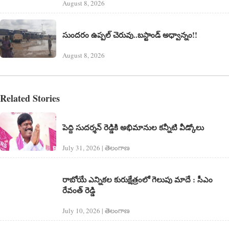
August 8, 2026
సుందరం ఉప్పల్ చెరువు..బస్టాండ్ అధ్వాన్నం!!
August 8, 2026
Related Stories
పెద్ది సుదర్శన్ రెడ్డికి అభిమానుల కన్నీటి వీడ్కోలు
July 31, 2026 | తెలంగాణ‌
రాబోయే ఎన్నికల కురుక్షేత్రంలో గెలుపు మాదే : సీఎం
రేవంత్ రెడ్డి
July 10, 2026 | తెలంగాణ‌