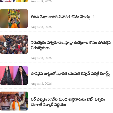
August 8, 2026
తీరిన మెగా డాటర్ నిహారిక బోనం మొక్కు..!
August 8, 2026
నిరుద్యోగం విశ్వరూపం..హైడ్రా ఉద్యోగాల కోసం పోటెత్తిన
నిరుద్యోగులు!
August 8, 2026
పొడవైన జుట్టులో..భారత యువతి గిన్నిస్ వరల్డ్ రికార్డ్స్
August 8, 2026
సర్ దెబ్బకు 57వేల మంది లబ్ధిదారులు ఔట్..పశ్చిమ
బెంగాల్ సర్కార్ నిర్ణయం