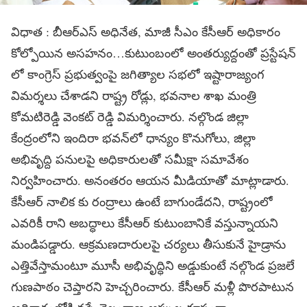
విధాత : బీఆర్ఎస్ అధినేత, మాజీ సీఎం కేసీఆర్ అధికారం
కోల్పోయిన అసహనం…కుటుంబంలో అంతర్యుద్దంతో ప్రస్టేషన్
లో కాంగ్రెస్ ప్రభుత్వంపై జగిత్యాల సభలో ఇష్టారాజ్యంగ
విమర్శలు చేశాడని రాష్ట్ర రోడ్లు, భవనాల శాఖ మంత్రి
కోమటిరెడ్డి వెంకట్ రెడ్డి విమర్శించారు. నల్గొండ జిల్లా
కేంద్రంలోని ఇందిరా భవన్‌లో ధాన్యం కొనుగోలు, జిల్లా
అభివృద్ది పనులపై అధికారులతో సమీక్షా సమావేశం
నిర్వహించారు. అనంతరం ఆయన మీడియాతో మాట్లాడారు.
కేసీఆర్ నాలిక కు రంద్రాలు ఉంటే బాగుండేదని, రాష్ట్రంలో
ఎవరికీ రాని అబద్ధాలు కేసీఆర్ కుటుంబానికే వస్తున్నాయని
మండిపడ్డారు. ఆక్రమణదారులపై చర్యలు తీసుకునే హైడ్రాను
ఎత్తివేస్తామంటూ మూసీ అభివృద్ధిని అడ్డుకుంటే నల్గొండ ప్రజలే
గుణపాఠం చెప్తారని హెచ్చరించారు. కేసీఆర్ మళ్లీ పొరపాటున