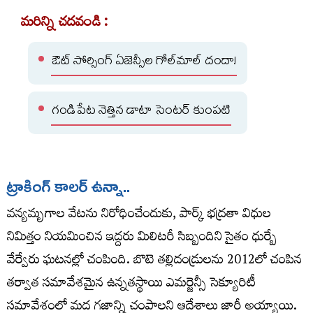
మరిన్ని చదవండి :
ఔట్ సోర్సింగ్ ఏజెన్సీల గోల్‌మాల్‌ దందా!
గండిపేట నెత్తిన డాటా సెంటర్‌ కుంపటి
ట్రాకింగ్‌ కాలర్‌ ఉన్నా..
వన్యమృగాల వేటను నిరోధించేందుకు, పార్క్‌ భద్రతా విధుల
నిమిత్తం నియమించిన ఇద్దరు మిలిటరీ సిబ్బందిని సైతం ధుర్బే
వేర్వేరు ఘటనల్లో చంపింది. బొటె తల్లిదండ్రులను 2012లో చంపిన
తర్వాత సమావేశమైన ఉన్నతస్థాయి ఎమర్జెన్సీ సెక్యూరిటీ
సమావేశంలో మద గజాన్ని చంపాలని ఆదేశాలు జారీ అయ్యాయి.