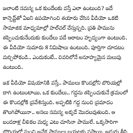
ఇలాంటి సమస్య ఒక కుందేలకు వస్తే ఎలా ఉంటుంది? ఇదే
కాన్సెప్ట్‌తో ఏఐని ఉపయోగించి తయారు చేసిన వీడియో ఒకటి
సామాజిక మాధ్యమాల్లో హల్‌చల్‌ చేస్తున్నది. ప్రతి పామును
తప్పించుకునేందుకు కుందేలు పడే ఆరాటం హృద్యంగా ఉంటుంది.
ఈ వీడియో సుమారు 8 నిమిషాలు ఉంటుంది. పూర్తిగా చూడటం
మర్చిపోకండి.. ఎందుకంటే.. చివరిలోనే అనూహ్యమైన మలుపు
ఉంటుంది.
ఇక వీడియో విషయానికి వస్తే.. పాములు కొండల్లోని బొరియల్లో
దాగి ఉంటుంటాయి. ఒక కుందేలు.. గద్దను తప్పించుకునే క్రమంలో
ఈ కొండల్లోకి ప్రవేశిస్తుంది. అప్పటికి గద్ద నుంచి ప్రమాదం
తొలగిపోయినా.. అసలు సమస్య అక్కడే మొదలవుతుంది. ఆ
బండరాళ్ల చీలికల మధ్య ఎటు చూసినా పాములే. ఒక్కసారిగా
బొరియల్లో నుంచి అనేక పాములు బయటకు వస్తాయి. అడుగు తీసి