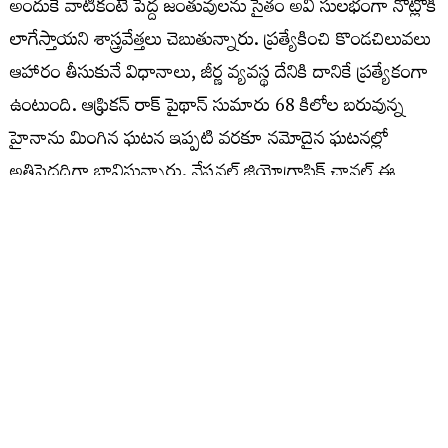
అందుకే వాటికంటే పెద్ద జంతువులను సైతం అవి సులభంగా నోట్లోకి
లాగేస్తాయని శాస్త్రవేత్తలు చెబుతున్నారు. ప్రత్యేకించి కొండచిలువలు
ఆహారం తీసుకునే విధానాలు, జీర్ణ వ్యవస్థ దేనికి దానికే ప్రత్యేకంగా
ఉంటుంది. ఆఫ్రికన్‌ రాక్‌ పైథాన్‌ సుమారు 68 కిలోల బరువున్న
హైనాను మింగిన ఘటన ఇప్పటి వరకూ నమోదైన ఘటనల్లో
అతిపెద్దదిగా భావిస్తున్నారు. నేషనల్‌ జియోగ్రాఫిక్‌ చానల్‌ ఈ
ఘటనను 2017లో లైవ్‌ రికార్డు చేసింది. ఈ వీడియోలో 12
అడుగులకు పైగా ఉన్న రాక్‌ పైథాన్‌.. హైనాను మొదట చుట్టేసి,
ఊపిరాడకుండా చేయడం, తర్వాత క్రమంగా తన దవడలను
విస్తరించి, దానిని నోట్లోకి తీసేసుకోవడం కనిపిస్తుంది. హైనా అనేది
కూడా ఇతర జంతువులను వేటాడగలిగిన శక్తి కలిగిన జీవి. అలాంటి
జంతువును సైతం కొండచిలువ మింగేయడం అప్పట్లో సంచలనం
రేపింది. అంతకు ముందు 1955లో సుమారు సుమారు 59 కిలోల
బరువు ఉన్న ఇంపాల జింకను మింగినట్టు రికార్డులు ఉన్నాయి. ఇవి