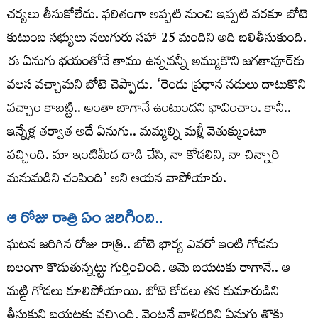
చర్యలు తీసుకోలేదు. ఫలితంగా అప్పటి నుంచి ఇప్పటి వరకూ బోటె
కుటుంబ సభ్యులు నలుగురు సహా 25 మందిని అది బలితీసుకుంది.
ఈ ఏనుగు భయంతోనే తాము ఉన్నవన్నీ అమ్ముకొని జగతాపూర్‌కు
వలస వచ్చామని బోటె చెప్పాడు. ‘రెండు ప్రధాన నదులు దాటుకొని
వచ్చాం కాబట్టి.. అంతా బాగానే ఉంటుందని భావించాం. కానీ..
ఇన్నేళ్ల తర్వాత అదే ఏనుగు.. మమ్మల్ని మళ్లీ వెతుక్కుంటూ
వచ్చింది. మా ఇంటిమీద దాడి చేసి, నా కోడలిని, నా చిన్నారి
మనుమడిని చంపింది’ అని ఆయన వాపోయారు.
ఆ రోజు రాత్రి ఏం జరిగింది..
ఘటన జరిగిన రోజు రాత్రి.. బోటె భార్య ఎవరో ఇంటి గోడను
బలంగా కొడుతున్నట్టు గుర్తించింది. ఆమె బయటకు రాగానే.. ఆ
మట్టి గోడలు కూలిపోయాయి. బోటె కోడలు తన కుమారుడిని
తీసుకుని బయటకు వచ్చింది. వెంటనే వాళ్లిద్దరిని ఏనుగు తొక్కి