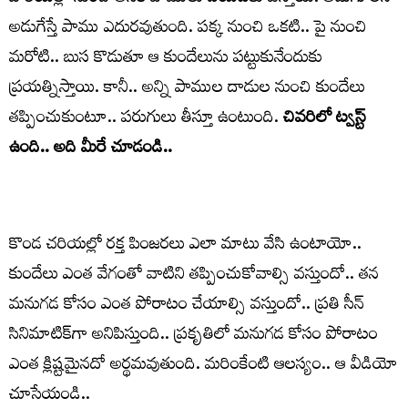
అడుగేస్తే పాము ఎదురవుతుంది. పక్క నుంచి ఒకటి.. పై నుంచి
మరోటి.. బుస కొడుతూ ఆ కుందేలును పట్టుకునేందుకు
ప్రయత్నిస్తాయి. కానీ.. అన్ని పాముల దాడుల నుంచి కుందేలు
తప్పించుకుంటూ.. పరుగులు తీస్తూ ఉంటుంది.
చివరిలో ట్వస్ట్‌
ఉంది.. అది మీరే చూడండి..
కొండ చరియల్లో రక్త పింజరలు ఎలా మాటు వేసి ఉంటాయో..
కుందేలు ఎంత వేగంతో వాటిని తప్పించుకోవాల్సి వస్తుందో.. తన
మనుగడ కోసం ఎంత పోరాటం చేయాల్సి వస్తుందో.. ప్రతి సీన్‌
సినిమాటిక్‌గా అనిపిస్తుంది.. ప్రకృతిలో మనుగడ కోసం పోరాటం
ఎంత క్లిష్టమైనదో అర్థమవుతుంది. మరింకేంటి ఆలస్యం.. ఆ వీడియో
చూసేయండి..