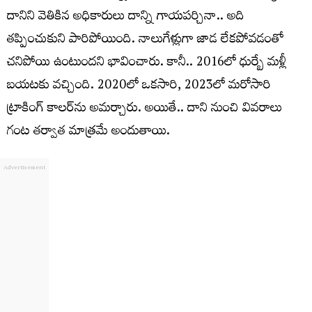
దానిని వెతికిన అధికారులు దాన్ని గాయపర్చినా.. అది
తప్పించుకుని పారిపోయింది. నాలుగేళ్లుగా జాడ లేకపోవడంతో
చనిపోయి ఉంటుందని భావించారు. కానీ.. 2016లో ధుర్బే మళ్లీ
బయటకు వచ్చింది. 2020లో ఒకసారి, 2023లో మరోసారి
ట్రాకింగ్‌ కాలర్‌ను అమర్చారు. అయితే.. దాని నుంచి వివరాలు
గంట తర్వాత మాత్రమే అందుతాయి.