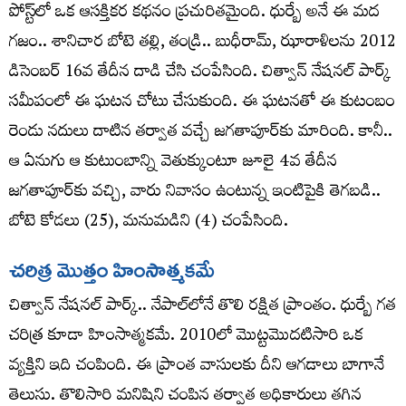
పోస్ట్‌లో ఒక ఆసక్తికర కథనం ప్రచురితమైంది. ధుర్బే అనే ఈ మద
గజం.. శానిచార బోటె తల్లి, తండ్రి.. బుధీరామ్‌, ఝారాళిలను 2012
డిసెంబర్‌ 16వ తేదీన దాడి చేసి చంపేసింది. చిత్వాన్‌ నేషనల్‌ పార్క్‌
సమీపంలో ఈ ఘటన చోటు చేసుకుంది. ఈ ఘటనతో ఈ కుటంబం
రెండు నదులు దాటిన తర్వాత వచ్చే జగతాపూర్‌కు మారింది. కానీ..
ఆ ఏనుగు ఆ కుటుంబాన్ని వెతుక్కుంటూ జూలై 4వ తేదీన
జగతాపూర్‌కు వచ్చి, వారు నివాసం ఉంటున్న ఇంటిపైకి తెగబడి..
బోటె కోడలు (25), మనుమడిని (4) చంపేసింది.
చరిత్ర మొత్తం హింసాత్మకమే
చిత్వాన్‌ నేషనల్‌ పార్క్‌.. నేపాల్‌లోనే తొలి రక్షిత ప్రాంతం. ధుర్బే గత
చరిత్ర కూడా హింసాత్మకమే. 2010లో మొట్టమొదటిసారి ఒక
వ్యక్తిని ఇది చంపింది. ఈ ప్రాంత వాసులకు దీని ఆగడాలు బాగానే
తెలుసు. తొలిసారి మనిషిని చంపిన తర్వాత అధికారులు తగిన