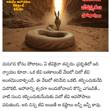
మనుగడ కోసం పోరాటం. ఏ జీవికైనా తప్పదు. ప్రకృతిలో ఇది
న్యాయం కూడా. ఒక జీవి బతకాలంటే వేటలో మరో జీవి
అంతమొందాల్సిందే. ఈ వేటలో తరిమేది ఒకటి. తప్పించుకునేది
మరొకటి. ఆహారాన్ని త్వరగా అందుకోవాలని కొన్ని ఎగబడితే..
వాటి నుంచి తప్పించుకునేందుకు మరో జీవి ఆపసోపాలు
పడుతుంది. అది చిన్న జీవి అయితే ఆ కష్టాలు అన్నీ ఇన్నీ కావు.