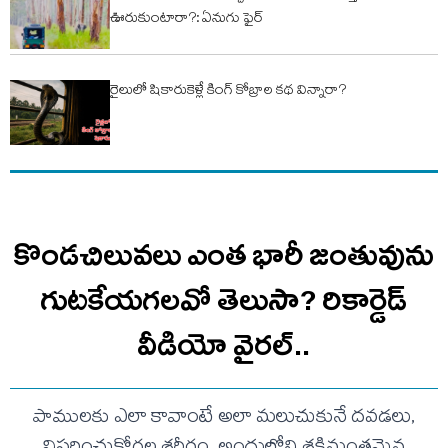
ఊరుకుంటారా?: ఏనుగు ఫైర్
రైలులో షికారుకెళ్లే కింగ్‌ కోబ్రాల కథ విన్నారా?
కొండచిలువలు ఎంత భారీ జంతువును
గుటకేయగలవో తెలుసా? రికార్డెడ్‌
వీడియో వైరల్‌..
పాములకు ఎలా కావాంటే అలా మలుచుకునే దవడలు,