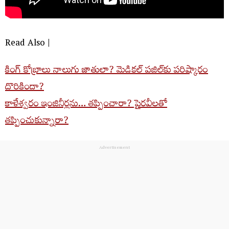
Read Also |
కింగ్‌ కోబ్రాలు నాలుగు జాతులా? మెడికల్‌ పజిల్‌కు పరిష్కారం
దొరికిందా?
కాళేశ్వరం ఇంజినీర్లను… తప్పించారా? పైరవీలతో
తప్పించుకున్నారా?