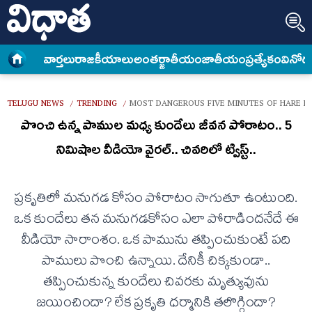
వార్త‌లు
రాజకీయాలు
అంత‌ర్జాతీయం
జాతీయం
ప్రత్యేకం
వినోద
TELUGU NEWS
TRENDING
MOST DANGEROUS FIVE MINUTES OF HARE LI
/
/
పొంచి ఉన్న పాముల మధ్య కుందేలు జీవన పోరాటం.. 5
నిమిషాల వీడియో వైరల్‌.. చివరిలో ట్విస్ట్‌..
ప్రకృతిలో మనుగడ కోసం పోరాటం సాగుతూ ఉంటుంది.
ఒక కుందేలు తన మనుగడకోసం ఎలా పోరాడిందనేదే ఈ
వీడియో సారాంశం. ఒక పామును తప్పించుకుంటే పది
పాములు పొంచి ఉన్నాయి. దేనికీ చిక్కకుండా..
తప్పించుకున్న కుందేలు చివరకు మృత్యువును
జయించిందా? లేక ప్రకృతి ధర్మానికి తలొగ్గిందా?