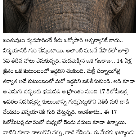
జంతువులు వ్యవహరించే తీరు ఒక్కోసారి ఆశ్చర్యానికే కాదు..
విస్మయానికీ గురి చేస్తుంటాయి. అలాంటి ఘటనే నేపాల్‌లో జూలై
3వ తేదీన చోటు చేసుకున్నది. మదమెక్కిన ఒక గజరాజు.. 14 ఏళ్ల
క్రితం ఒక కుటుంబంలో ఇద్దరిని చంపింది. మళ్లీ పద్నాలుగేళ్ల
తర్వాత అదే కుటుంబంలో మరో ఇద్దరిని బలితీసుకుంది. అది కూడా
ఆ ఏనుగు చర్యలకు భయపడి ఆ ప్రాంతం నుంచి 17 కిలోమీటర్ల
అవతల నివసిస్తున్న కుటుంబాన్ని గుర్తుపెట్టుకొని వెతికి మరీ దాడి
చేయడం విస్మయానికి గురి చేస్తున్నది. అంతేకాదు.. ఈ 17
కిలోమీటర్ల దూరంలో మధ్యలో రెండు నదులు కూడా ఉన్నాయి.
వాటిని కూడా దాటుకొని వచ్చి, దాడి చేసింది. ఈ మేరకు ఖట్మాండు