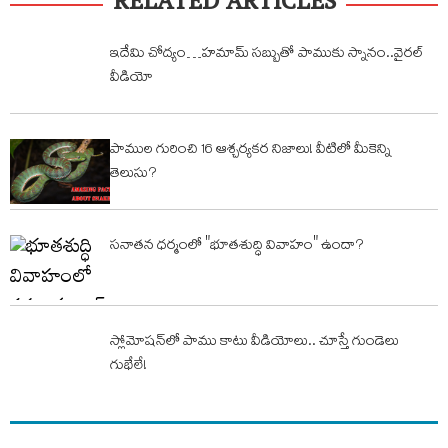
RELATED ARTICLES
ఇదేమి చోద్యం…హమామ్ సబ్బుతో పాముకు స్నానం..వైరల్
వీడియో
పాముల గురించి 16 ఆశ్చర్యకర నిజాలు! వీటిలో మీకెన్ని
తెలుసు?
సనాతన ధర్మంలో "భూతశుద్ధి వివాహం" ఉందా?
స్లోమోషన్‌లో పాము కాటు వీడియోలు.. చూస్తే గుండెలు
గుభేలే!