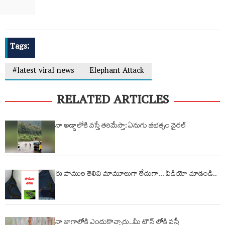
Tags:
#latest viral news
Elephant Attack
RELATED ARTICLES
నా అడ్డాలోకి వస్తే తరిమేస్తా: ఏనుగు బీభత్సం వైరల్
ఈ పాముల తెలివి మామూలుగా లేదుగా... వీడియో చూడండి..
నా జాగాలోకి ఎందుకొచ్చారు..మీ టౌన్ లోకి వస్తే