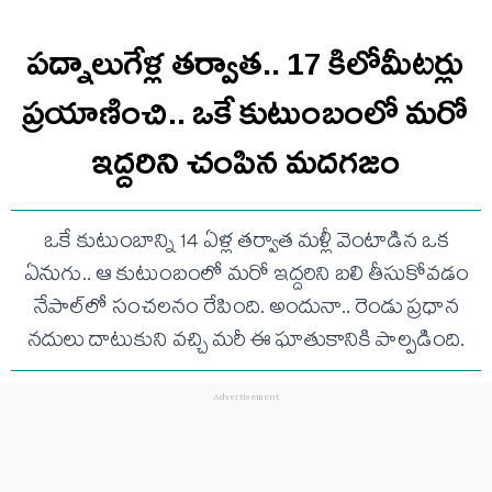
పద్నాలుగేళ్ల తర్వాత.. 17 కిలోమీటర్లు
ప్రయాణించి.. ఒకే కుటుంబంలో మరో
ఇద్దరిని చంపిన మదగజం
ఒకే కుటుంబాన్ని 14 ఏళ్ల తర్వాత మళ్లీ వెంటాడిన ఒక
ఏనుగు.. ఆ కుటుంబంలో మరో ఇద్దరిని బలి తీసుకోవడం
నేపాల్‌లో సంచలనం రేపింది. అందునా.. రెండు ప్రధాన
నదులు దాటుకుని వచ్చి మరీ ఈ ఘాతుకానికి పాల్పడింది.