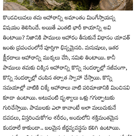
కొండచిలువలు తమ ఆహారాన్ని అమాంతం మింగేస్తాయన్న
విషయం తెలిసిందే. అయితే ఎంతటి భారీ కాయాన్ని అవి
తింటాయి? నిజానికి పాములు ఆహారం తీసుకునే విధానం యావత్‌
జంతు ప్రపంచంలోనే పూర్తిగా భిన్నమైనది. మనుషులు, ఇతర
క్షీరదాలు ఆహారాన్ని ముక్కలు చేసి, నమిలి తింటాయి. కానీ
పాములు తమకు చిక్కిన ఆహారాన్ని కొన్ని సందర్భాల్లో సజీవంగా,
కొన్ని సందర్భాల్లో చంపిన తర్వాత స్వాహా చేస్తాయి. కొన్ని
సమయాల్లో వాటికి చిక్కే ఆహారాలు వాటి పరిమాణానికి మించినవి
కూడా ఉంటాయి. అటువంటి దృశ్యాలు ఒళ్లు గగుర్పాటుకు
గురిచేస్తాయి. పాములకు ఎలా కావాంటే అలా మలుచుకునే
దవడలు, విస్తరించుకోగల శరీరం, అందులోని శక్తిమంతమైన
కండరాలే కాకుండా.. బలమైన జీర్ణవ్యవస్థను కలిగి ఉంటాయి.