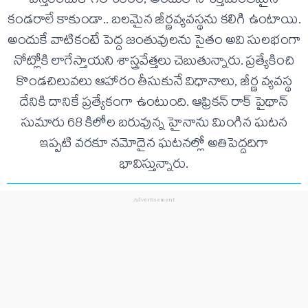
విస్తరించుకోగల శరీరం, అందులోని శక్తిమంతమైన
కండరాలే కాకుండా.. బలమైన జీర్ణవ్యవస్థను కలిగి ఉంటాయి.
అందుకే వాటికంటే పెద్ద జంతువులను సైతం అవి సులభంగా
నోట్లోకి లాగేస్తాయని శాస్త్రవేత్తలు చెబుతున్నారు. ప్రత్యేకించి
కొండచిలువలు ఆహారం తీసుకునే విధానాలు, జీర్ణ వ్యవస్థ
దేనికి దానికే ప్రత్యేకంగా ఉంటుంది. ఆఫ్రికన్‌ రాక్‌ పైథాన్‌
సుమారు 68 కిలోల బరువున్న హైనాను మింగిన ఘటన
ఇప్పటి వరకూ నమోదైన ఘటనల్లో అతిపెద్దదిగా
భావిస్తున్నారు.