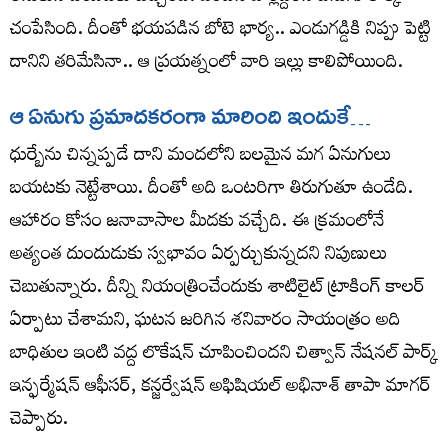
చంపేసింది. దీంతో భయపడిన బోటె భార్య.. ఎండుగడ్డికి నిప్పు పెట్టి
దానిని తరిమేసినా.. ఆ ప్రయత్నంలో వారి ఇల్లు కాలిపోయింది.
ఆ ఏనుగు ప్రమాదకరంగా మారింది ఇందుకే…
ధుర్బేను చిన్నప్పడే దాని మందలోని బలమైన మగ ఏనుగులు
బయటకు నెట్టేశాయి. దీంతో అది ఒంటరిగా తిరుగుతూ ఉండేది.
ఆహారం కోసం జనావాసాల మీదకు వచ్చేది. ఈ క్రమంలోనే
అత్యంత దుందుడుకు స్వభావం ఏర్పర్చుకున్నదని నిపుణులు
చెబుతున్నారు. దీన్ని నియంత్రించేందుకు శాటిలైట్‌ ట్రాకింగ్‌ కాలర్‌
ఏర్పాటు చేశామని, ఘటన జరిగిన శనివారం సాయంత్రం అది
బాధితుల ఇంటి వద్ద లొకేషన్‌ చూపించిందని చిత్వాన్‌ నేషనల్‌ పార్క్‌
ఇన్ఫర్మేషన్‌ ఆఫీసర్‌, కన్జర్వేషన్‌ అఫిషియల్‌ అభినాశ్‌ తాపా మాగర్‌
చెప్పారు.