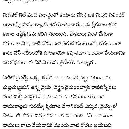
ఎన్నడూ నిర్వహించలేదు.
మెడికల్‌ జెల్‌ వంటి పదార్థంతో తయారు చేసిన ఒక మెత్తటి సిలిండర్‌
ఆకారాన్ని పాము కాట్లకు ఉపయోగించారు. ఇది క్షీరదాల శరీర
కణాల ఉష్ణోగ్రతను కలిగి ఉంటుంది. పాములు ఎంత వేగంగా
కదులుతాయో, వాటి నోరు ఎలా తెరుచుకుంటుందో, కోరలు ఎలా
కాటు వేసే శరీరంలోకి దిగుతాయో కచ్చితంగా అంచనా వేయడానికి
పరిశోధకులు ఈ వీడియోలను త్రీడీలోకి మార్చారు.
వీటిలో వైపర్స్‌ అత్యంత వేగంగా కాటు వేసినట్టు గుర్తించారు.
చుట్టచుట్టుకుని ఉన్న వైపర్‌, వెస్ట్రన్‌ డైమండ్‌బ్యాక్‌ రాటిల్‌స్నేక్‌లు
వంద మిల్లీ సెకన్లలోనే కాటు వేయడం గమనించారు. ఇది
పాముకాట్లకు గురయ్యే క్షీరదాల వేగానికంటే ఎక్కువ. వైపర్స్‌లో
పొడవాటి కోరలు విచ్చుకోవడం కనిపించింది. ‘సాధారణంగా
పాములు కాటు వేయడానికి ముందు వాటి కోరలు బయటకు