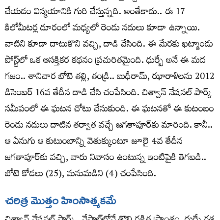
చేయడం విస్మయానికి గురి చేస్తున్నది. అంతేకాదు.. ఈ 17
కిలోమీటర్ల దూరంలో మధ్యలో రెండు నదులు కూడా ఉన్నాయి.
వాటిని కూడా దాటుకొని వచ్చి, దాడి చేసింది. ఈ మేరకు ఖట్మాండు
పోస్ట్‌లో ఒక ఆసక్తికర కథనం ప్రచురితమైంది. ధుర్బే అనే ఈ మద
గజం.. శానిచార బోటె తల్లి, తండ్రి.. బుధీరామ్‌, ఝారాళిలను 2012
డిసెంబర్‌ 16వ తేదీన దాడి చేసి చంపేసింది. చిత్వాన్‌ నేషనల్‌ పార్క్‌
సమీపంలో ఈ ఘటన చోటు చేసుకుంది. ఈ ఘటనతో ఈ కుటంబం
రెండు నదులు దాటిన తర్వాత వచ్చే జగతాపూర్‌కు మారింది. కానీ..
ఆ ఏనుగు ఆ కుటుంబాన్ని వెతుక్కుంటూ జూలై 4వ తేదీన
జగతాపూర్‌కు వచ్చి, వారు నివాసం ఉంటున్న ఇంటిపైకి తెగబడి..
బోటె కోడలు (25), మనుమడిని (4) చంపేసింది.
చరిత్ర మొత్తం హింసాత్మకమే