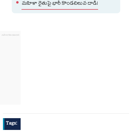
మహిళా రైతుపై భారీ కొండచిలువ దాడి!
Tags: