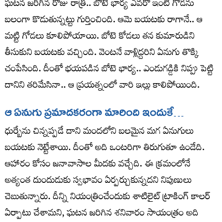
ఘటన జరిగిన రోజు రాత్రి.. బోటె భార్య ఎవరో ఇంటి గోడను
బలంగా కొడుతున్నట్టు గుర్తించింది. ఆమె బయటకు రాగానే.. ఆ
మట్టి గోడలు కూలిపోయాయి. బోటె కోడలు తన కుమారుడిని
తీసుకుని బయటకు వచ్చింది. వెంటనే వాళ్లిద్దరిని ఏనుగు తొక్కి
చంపేసింది. దీంతో భయపడిన బోటె భార్య.. ఎండుగడ్డికి నిప్పు పెట్టి
దానిని తరిమేసినా.. ఆ ప్రయత్నంలో వారి ఇల్లు కాలిపోయింది.
ఆ ఏనుగు ప్రమాదకరంగా మారింది ఇందుకే…
ధుర్బేను చిన్నప్పడే దాని మందలోని బలమైన మగ ఏనుగులు
బయటకు నెట్టేశాయి. దీంతో అది ఒంటరిగా తిరుగుతూ ఉండేది.
ఆహారం కోసం జనావాసాల మీదకు వచ్చేది. ఈ క్రమంలోనే
అత్యంత దుందుడుకు స్వభావం ఏర్పర్చుకున్నదని నిపుణులు
చెబుతున్నారు. దీన్ని నియంత్రించేందుకు శాటిలైట్‌ ట్రాకింగ్‌ కాలర్‌
ఏర్పాటు చేశామని, ఘటన జరిగిన శనివారం సాయంత్రం అది