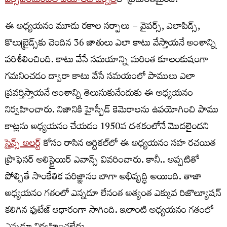
ఎక్స్‌పెరిమెంటల్‌ బయాలజీ జర్నల్‌
లో ప్రచురితమైంది.
ఈ అధ్యయనం మూడు రకాల సర్పాలు – వైపర్స్‌, ఎలాపిడ్స్‌,
కొలుబ్రైడ్స్‌కు చెందిన 36 జాతులు ఎలా కాటు వేస్తాయనే అంశాన్ని
పరిశీలించింది. కాటు వేసే సమయాన్ని మరింత కూలంకుషంగా
గమనించడం ద్వారా కాటు వేసే సమయంలో పాములు ఎలా
ప్రవర్తిస్తాయనే అంశాన్ని తెలుసుకునేందుకు ఈ అధ్యయనం
నిర్వహించారు. నిజానికి హైస్పీడ్‌ కెమెరాలను ఉపయోగించి పాము
కాట్లను అధ్యయనం చేయడం 1950వ దశకంలోనే మొదలైందని
సైన్స్‌ అలర్ట్‌
కోసం రాసిన ఆర్టికల్‌లో ఈ అధ్యయనం సహ రచయిత
ప్రొఫెసర్‌ అలిస్టైయిర్‌ ఎవాన్స్‌ వివరించారు. కానీ.. అప్పటితో
పోల్చితే సాంకేతిక పరిజ్ఞానం బాగా అభివృద్ధి అయింది. తాజా
అధ్యయనం గతంలో ఎన్నడూ లేనంత అత్యంత ఎక్కువ రిజొల్యూషన్‌
కలిగిన ఫుటేజ్‌ ఆధారంగా సాగింది. ఇలాంటి అధ్యయనం గతంలో