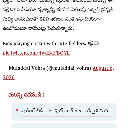
ఫిల్డింగ్ చేస్తూ పరుగెడుతున్న పిల్లలతో కనువిందు చేస్తున్న ఈ
పల్లెటూరి వీడియో దృశ్యాన్ని చూసిన నెటిజన్లు పచ్చని ప్రకృతి
మధ్య జంతువులతో కలిసి ఆడటం ఎంత ఆహ్లాదకరంగా
ఉందోనంటూ కామెంట్లు పెడుతున్నారు.
Kids playing cricket with cute fielders. 😄🐶
pic.twitter.com/4wdBdFBOYL
— Mufaddal Vohra (@mufaddal_vohra)
August 6,
2026
మరిన్ని చదవండి :
షాకింగ్ వీడియో.. ఫుట్ బాల్ ఆటగాడిపై పిడుగు!