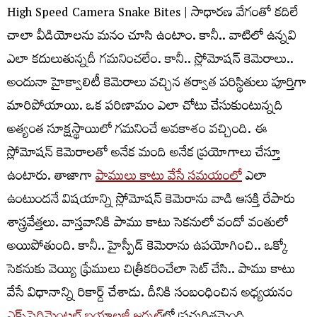
High Speed Camera Snake Bites | సాధారణ వేగంతో కదిలే
చాలా వీడియోలను మనం చూసి ఉంటాం. కానీ.. వాటిలో ఉన్నవి
ఎలా కదులుతున్నదీ గమనించలేం. కానీ.. స్లోమోషన్‌ కెమెరాలు..
అందునా హైక్వాలిటీ కెమెరాలు వచ్చిన తర్వాత పరిస్థితులు పూర్తిగా
మారిపోయాయి. ఒక పరిణామం ఎలా చోటు చేసుకుంటున్నది
అత్యంత సూక్షస్థాయిలో గమనించే అవకాశం వచ్చింది. ఈ
స్లోమోషన్‌ కెమెరాలతో అనేక మంది అనేక ప్రయోగాలు చేస్తూ
ఉంటారు. తాజాగా
పాములు కాటు వేసే సమయంలో
ఎలా
ఉంటుందనే విషయాన్ని స్లోమోషన్‌ కెమెరాను వాడి ఆసక్తి రేపారు
శాస్త్రవేత్తలు. వాస్తవానికి పాము కాటు సెకనులో వందో వంతులో
అయిపోతుంది. కానీ.. హైస్పీడ్‌ కెమెరాను ఉపయోగించి.. ఒక్కో
సెకనుకు వెయ్యి ఫ్రేములు చిత్రీకరించేలా సెట్‌ చేసి.. పాము కాటు
వేసే విధానాన్ని రికార్డ్‌ చేశాడు. దీనికి సంబంధించిన అధ్యయనం