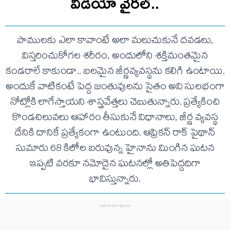
వీడియో వైరల్‌..
పాములకు ఎలా కావాంటే అలా మలుచుకునే దవడలు,
విస్తరించుకోగల శరీరం, అందులోని శక్తిమంతమైన
కండరాలే కాకుండా.. బలమైన జీర్ణవ్యవస్థను కలిగి ఉంటాయి.
అందుకే వాటికంటే పెద్ద జంతువులను సైతం అవి సులభంగా
నోట్లోకి లాగేస్తాయని శాస్త్రవేత్తలు చెబుతున్నారు. ప్రత్యేకించి
కొండచిలువలు ఆహారం తీసుకునే విధానాలు, జీర్ణ వ్యవస్థ
దేనికి దానికే ప్రత్యేకంగా ఉంటుంది. ఆఫ్రికన్‌ రాక్‌ పైథాన్‌
సుమారు 68 కిలోల బరువున్న హైనాను మింగిన ఘటన
ఇప్పటి వరకూ నమోదైన ఘటనల్లో అతిపెద్దదిగా
భావిస్తున్నారు.