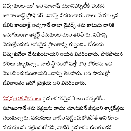
విచ్చుకుంటాయి’ అని మోనాష్‌ యూనివర్సిటీకి చెందిన
జూవాలజిస్ట్‌ ప్రొఫెసర్‌ ఎవాన్స్‌ వివరించారు. కాటు వేయాల్సిన
జీవిని కాంటాక్ట్‌ అవ్వగానే చాలా వైపర్స్‌ తమ కాటును దానికి
అనుగుణంగా అడ్జస్ట్‌ చేసుకుంటాయని తెలిపారు. విషాన్ని
వెదజల్లేందుకు అనువైన ప్రాంతాన్ని గుర్తించి.. కోరలను
విచ్చుకునేలా చేసుకుంటాయని ఆయన వివరించారు. పొరపాటున
కోరలు దెబ్బతిన్నా.. వాటి స్థానంలో మళ్లీ కొత్త కోరలను అవి
మొలిపించుకుంటాయని ఎవాన్స్‌ తెలిపారు. అది పాముల్లో
జీవితాంతం జరిగే ప్రక్రియ అని వివరించారు.
విషపూరిత పాములు
ప్రమాదకరమైనవే అయినప్పటికీ..
సహజంగానే తమ రక్షణను తాము చూసుకునే జీవులని శాస్త్రవేత్తలు
చెబుతున్నారు. మనుషులు వాటిని పట్టించుకోకపోతే అవి కూడా
మనుషులను పట్టించుకోవని, వాటికి ప్రమాదం కలుతుందని