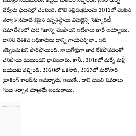
నిమిత్తం నియమించిన ఇద్దరు మిలిటరీ సిబ్బందిని సైతం ధుర్బే
వేర్వేరు ఘటనల్లో చంపింది. బొటె తల్లిదండ్రులను 2012లో చంపిన
తర్వాత సమావేశమైన ఉన్నతస్థాయి ఎమర్జెన్సీ సెక్యూరిటీ
సమావేశంలో మద గజాన్ని చంపాలని ఆదేశాలు జారీ అయ్యాయి.
దానిని వెతికిన అధికారులు దాన్ని గాయపర్చినా.. అది
తప్పించుకుని పారిపోయింది. నాలుగేళ్లుగా జాడ లేకపోవడంతో
చనిపోయి ఉంటుందని భావించారు. కానీ.. 2016లో ధుర్బే మళ్లీ
బయటకు వచ్చింది. 2020లో ఒకసారి, 2023లో మరోసారి
ట్రాకింగ్‌ కాలర్‌ను అమర్చారు. అయితే.. దాని నుంచి వివరాలు
గంట తర్వాత మాత్రమే అందుతాయి.