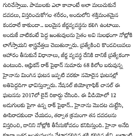
గురిచేస్తాయి. పాములకు ఎలా కావాంటే అలా మలుచుకునే
దవడలు, విస్తరించుకోగల శరీరం, అందులోని శక్తిమంతమైన
కండరాలే కాకుండా.. బలమైన జీర్ణవ్యవస్థను కలిగి ఉంటాయి.
అందుకే వాటికంటే పెద్ద జంతువులను సైతం అవి సులభంగా నోట్లోకి
లాగేస్తాయని శాస్త్రవేత్తలు చెబుతున్నారు. ప్రత్యేకించి కొండచిలువలు
ఆహారం తీసుకునే విధానాలు, జీర్ణ వ్యవస్థ దేనికి దానికే ప్రత్యేకంగా
ఉంటుంది. ఆఫ్రికన్‌ రాక్‌ పైథాన్‌ సుమారు 68 కిలోల బరువున్న
హైనాను మింగిన ఘటన ఇప్పటి వరకూ నమోదైన ఘటనల్లో
అతిపెద్దదిగా భావిస్తున్నారు. నేషనల్‌ జియోగ్రాఫిక్‌ చానల్‌ ఈ
ఘటనను 2017లో లైవ్‌ రికార్డు చేసింది. ఈ వీడియోలో 12
అడుగులకు పైగా ఉన్న రాక్‌ పైథాన్‌.. హైనాను మొదట చుట్టేసి,
ఊపిరాడకుండా చేయడం, తర్వాత క్రమంగా తన దవడలను
విస్తరించి, దానిని నోట్లోకి తీసేసుకోవడం కనిపిస్తుంది. హైనా అనేది