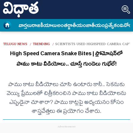
వార్త‌లు
రాజకీయాలు
అంత‌ర్జాతీయం
జాతీయం
ప్రత్యేకం
వినోద
TELUGU NEWS
TRENDING
SCIENTISTS USED HIGHSPEED CAMERA CAPTU
/
/
High Speed Camera Snake Bites | స్లోమోషన్‌లో
పాము కాటు వీడియోలు.. చూస్తే గుండెలు గుభేలే!
పాము కాటు వీడియోలు చూసి ఉంటారు కానీ.. సెకనుకు
వెయ్యి ఫ్రేములతో చిత్రీకరించిన పాము కాటు వీడియోలను
ఎప్పుడైనా చూశారా? పాము కాట్లపై అధ్యయనం కోసం
శాస్త్రవేత్తలు ఈ ప్రయోగం చేశారు.