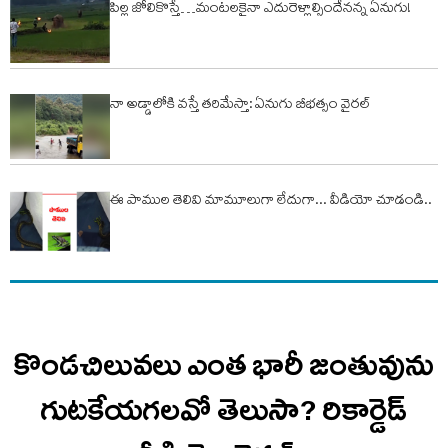
పిల్ల జోలికొస్తే…మంటలకైనా ఎదురెళ్లాల్సిందేనన్న ఏనుగు!
నా అడ్డాలోకి వస్తే తరిమేస్తా: ఏనుగు బీభత్సం వైరల్
ఈ పాముల తెలివి మామూలుగా లేదుగా... వీడియో చూడండి..
కొండచిలువలు ఎంత భారీ జంతువును
గుటకేయగలవో తెలుసా? రికార్డెడ్‌