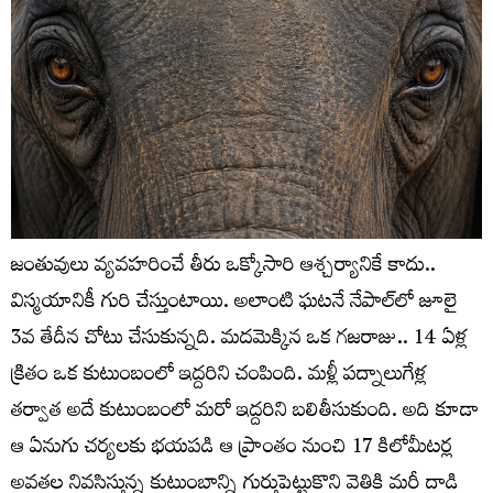
జంతువులు వ్యవహరించే తీరు ఒక్కోసారి ఆశ్చర్యానికే కాదు..
విస్మయానికీ గురి చేస్తుంటాయి. అలాంటి ఘటనే నేపాల్‌లో జూలై
3వ తేదీన చోటు చేసుకున్నది. మదమెక్కిన ఒక గజరాజు.. 14 ఏళ్ల
క్రితం ఒక కుటుంబంలో ఇద్దరిని చంపింది. మళ్లీ పద్నాలుగేళ్ల
తర్వాత అదే కుటుంబంలో మరో ఇద్దరిని బలితీసుకుంది. అది కూడా
ఆ ఏనుగు చర్యలకు భయపడి ఆ ప్రాంతం నుంచి 17 కిలోమీటర్ల
అవతల నివసిస్తున్న కుటుంబాన్ని గుర్తుపెట్టుకొని వెతికి మరీ దాడి