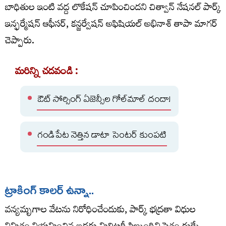
బాధితుల ఇంటి వద్ద లొకేషన్‌ చూపించిందని చిత్వాన్‌ నేషనల్‌ పార్క్‌
ఇన్ఫర్మేషన్‌ ఆఫీసర్‌, కన్జర్వేషన్‌ అఫిషియల్‌ అభినాశ్‌ తాపా మాగర్‌
చెప్పారు.
మరిన్ని చదవండి :
ఔట్ సోర్సింగ్ ఏజెన్సీల గోల్‌మాల్‌ దందా!
గండిపేట నెత్తిన డాటా సెంటర్‌ కుంపటి
ట్రాకింగ్‌ కాలర్‌ ఉన్నా..
వన్యమృగాల వేటను నిరోధించేందుకు, పార్క్‌ భద్రతా విధుల