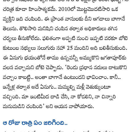
చిత్వాన్‌ నేషనల్‌ పార్క్‌.. నేపాల్‌లోనే తొలి రక్షిత ప్రాంతం. ధుర్బే గత
చరిత్ర కూడా హింసాత్మకమే. 2010లో మొట్టమొదటిసారి ఒక
వ్యక్తిని ఇది చంపింది. ఈ ప్రాంత వాసులకు దీని ఆగడాలు బాగానే
తెలుసు. తొలిసారి మనిషిని చంపిన తర్వాత అధికారులు తగిన
చర్యలు తీసుకోలేదు. ఫలితంగా అప్పటి నుంచి ఇప్పటి వరకూ బోటె
కుటుంబ సభ్యులు నలుగురు సహా 25 మందిని అది బలితీసుకుంది.
ఈ ఏనుగు భయంతోనే తాము ఉన్నవన్నీ అమ్ముకొని జగతాపూర్‌కు
వలస వచ్చామని బోటె చెప్పాడు. ‘రెండు ప్రధాన నదులు దాటుకొని
వచ్చాం కాబట్టి.. అంతా బాగానే ఉంటుందని భావించాం. కానీ..
ఇన్నేళ్ల తర్వాత అదే ఏనుగు.. మమ్మల్ని మళ్లీ వెతుక్కుంటూ
వచ్చింది. మా ఇంటిమీద దాడి చేసి, నా కోడలిని, నా చిన్నారి
మనుమడిని చంపింది’ అని ఆయన వాపోయారు.
ఆ రోజు రాత్రి ఏం జరిగింది..