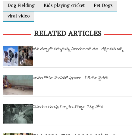
Dog Fielding
Kids playing cricket
Pet Dogs
viral video
RELATED ARTICLES
టిన్ డబ్బాలో చిక్కుకున్న ఎలుగుబంటి తల ..రక్షించిన ఆర్మీ
వానల కోసం మొసలికి పూజలు.. వీడియో వైరల్!
ఏనుగుల గుంపు నిర్వాకం..కొబ్బరి చెట్టు చోరీ!