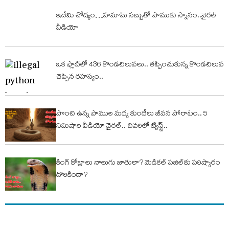
ఇదేమి చోద్యం…హమామ్ సబ్బుతో పాముకు స్నానం..వైరల్
వీడియో
ఒక ఫ్లాట్‌లో 436 కొండచిలువలు.. తప్పించుకున్న కొండచిలువ
చెప్పిన రహస్యం..
పొంచి ఉన్న పాముల మధ్య కుందేలు జీవన పోరాటం.. 5
నిమిషాల వీడియో వైరల్‌.. చివరిలో ట్విస్ట్‌..
కింగ్‌ కోబ్రాలు నాలుగు జాతులా? మెడికల్‌ పజిల్‌కు పరిష్కారం
దొరికిందా?