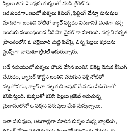
పిల్లలు తమ పెంపుడు కుక్కలతో కలిసి క్రికెట్ ను
ఆడతుండగా..ఆటలో కుక్కలు కీపింగ్, ఫిల్డింగ్ చేస్తూ మనుషుల
మాదిరిగా బంతిని నోటితో క్యాచ్ పట్టడం వినడానికే వింతగా ఉన్న
ఇందుకు సంబంధించిన వీడియో వైరల్ గా మారింది. పచ్చని పర్వత
ప్రాంతంలోని ఓ పల్లెటూరి మట్టి పిచ్‌పై, చిన్న పిల్లలు కర్రలను
స్టంప్స్‌గా వాడుతూ క్రికెట్ ఆడుతున్నారు.
అదే సమయంలో కుక్కలు బౌలర్ వేసిన బంతిని వికెట్ల వెనుక కీపింగ్
చేయడం, బ్యాటర్ కొట్టిన బంతిని పరుగున వెళ్లి నోటితో
పట్టుకోవడం, క్యాచ్ గా పట్టుకుని అవుట్ చేయడం వీడియోలో
కనిపిస్తుంది. కుక్కలతో కలిసి పిల్లలు క్రికెట్ ఆడుతున్న
మైదానంలోనో ఓ పక్కన పశువులు మేత మేస్తున్నాయి.
ఇలా పశువులు, ఆటగాళ్లుగా మారిన కుక్కల మధ్య బ్యాటింగ్,