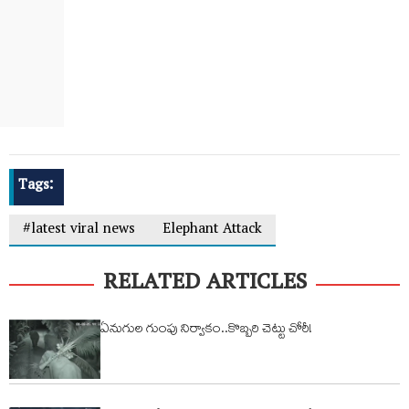
Tags:
#latest viral news
Elephant Attack
RELATED ARTICLES
ఏనుగుల గుంపు నిర్వాకం..కొబ్బరి చెట్టు చోరీ!