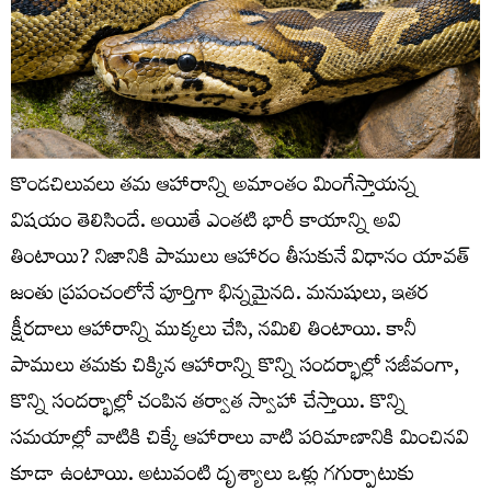
కొండచిలువలు తమ ఆహారాన్ని అమాంతం మింగేస్తాయన్న
విషయం తెలిసిందే. అయితే ఎంతటి భారీ కాయాన్ని అవి
తింటాయి? నిజానికి పాములు ఆహారం తీసుకునే విధానం యావత్‌
జంతు ప్రపంచంలోనే పూర్తిగా భిన్నమైనది. మనుషులు, ఇతర
క్షీరదాలు ఆహారాన్ని ముక్కలు చేసి, నమిలి తింటాయి. కానీ
పాములు తమకు చిక్కిన ఆహారాన్ని కొన్ని సందర్భాల్లో సజీవంగా,
కొన్ని సందర్భాల్లో చంపిన తర్వాత స్వాహా చేస్తాయి. కొన్ని
సమయాల్లో వాటికి చిక్కే ఆహారాలు వాటి పరిమాణానికి మించినవి
కూడా ఉంటాయి. అటువంటి దృశ్యాలు ఒళ్లు గగుర్పాటుకు