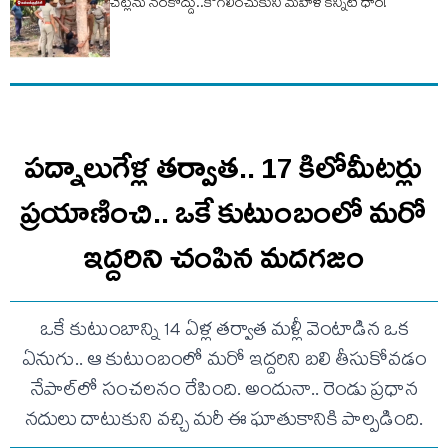
చెట్లను నరకొద్దు..కౌగిలించుకుని మహిళ కన్నీటి ధార!
పద్నాలుగేళ్ల తర్వాత.. 17 కిలోమీటర్లు
ప్రయాణించి.. ఒకే కుటుంబంలో మరో
ఇద్దరిని చంపిన మదగజం
ఒకే కుటుంబాన్ని 14 ఏళ్ల తర్వాత మళ్లీ వెంటాడిన ఒక
ఏనుగు.. ఆ కుటుంబంలో మరో ఇద్దరిని బలి తీసుకోవడం
నేపాల్‌లో సంచలనం రేపింది. అందునా.. రెండు ప్రధాన
నదులు దాటుకుని వచ్చి మరీ ఈ ఘాతుకానికి పాల్పడింది.