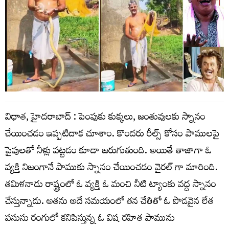
విధాత, హైదరాబాద్ : పెంపుకు కుక్కలు, జంతువులకు స్నానం
చేయించడం ఇప్పటిదాక చూశాం. కొందరు రీల్స్ కోసం పాములపై
పైపులతో నీళ్లు పట్టడం కూడా జరుగుతుంది. అయితే తాజాగా ఓ
వ్యక్తి నిజంగానే పాముకు స్నానం చేయించడం వైరల్ గా మారింది.
తమిళనాడు రాష్ట్రంలో ఓ వ్యక్తి ఓ మంచి నీటి ట్యాంకు వద్ద స్నానం
చేస్తున్నాడు. అతను అదే సమయంలో తన చేతితో ఓ పొడవైన లేత
పసుసు రంగులో కనిపిస్తున్న ఓ విష రహిత పామును