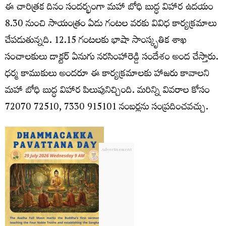
ఈ చారిత్రక దినం సందర్భంగా మహా బోధి బుద్ధ విహార ఉదయం
8.30 నుంచి సాయంత్రం ఏడు గంటల వరకు వివిధ కార్యక్రమాలు
చేపడుతున్నది. 12.15 గంటలకు భాషా సాంస్కృతిక శాఖ
సంచాలకులు డాక్టర్ ఏనుగు నరసింహారెడ్డి సందేశం అంద చేస్తారు.
ధర్మ కాముకులు అందరూ ఈ కార్యక్రమాలకు హాజరు కావాలని
మహా బోధి బుద్ధ విహార పిలుపునిచ్చింది. ‪‪‪‪మరిన్ని వివరాల కోసం
72070 72510‬‬‬‬, ‪‪‪7330 915101 నంబర్లను సంప్రదించవచ్చు.