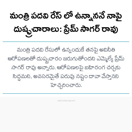
మంత్రి పదవి రేస్ లో ఉన్నాననే నాపై
దుష్ఫ్రచారాలు: ప్రేమ్ సాగర్ రావు
మంత్రి పదవి రేసులో ఉన్నందుకే తనపై అవినీతి
ఆరోపణలతో దుష్ప్రచారం జరుగుతోందని ఎమ్మెల్యే ప్రేమ్
సాగర్ రావు అన్నారు. ఆరోపణలపై బహిరంగ చర్చకు
సిద్ధమని, అవసరమైతే పరువు నష్టం దావా వేస్తానని
హెచ్చరించారు.