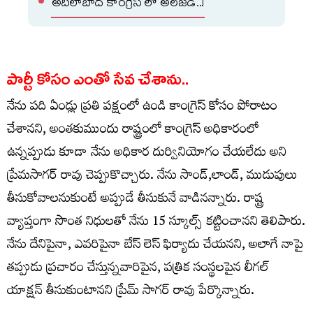
అదిలాబాద్ కాంగ్రెస్ లో అలజడి..!
పార్టీ కోసం ఎంతో సేవ చేశాను..
నేను పది ఏండ్లు ప్రతి పక్షంలో ఉండి కాంగ్రెస్ కోసం పోరాటం
చేశానని, అంతకుముందు రాష్ట్రంలో కాంగ్రెస్ అధికారంలో
ఉన్నప్పుడు కూడా నేను అధికార దుర్వినియోగం చేయలేదు అని
ప్రేమసాగర్ రావు చెప్పుకొచ్చారు. నేను సాండ్,లాండ్, ముడుపులు
తీసుకోవాలనుకుంటే అప్పుడే తీసుకునే వాడినన్నారు. రాష్ట్ర
వ్యాప్తంగా సొంత నిధులతో నేను 15 స్కూల్స్ కట్టించానని తెలిపారు.
నేను దేనిపైనా, ఎవరిపైనా బేస్ లెస్ ఫిర్యాదు చేయనని, అలాగే నాపై
తప్పుడు ప్రచారం చేస్తున్నవారిపైన, పత్రిక సంస్థలపైన లీగల్
యాక్షన్ తీసుకుంటానని ప్రేమ్ సాగర్ రావు పేర్కొన్నారు.