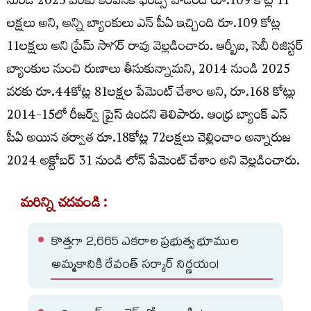
నుండి 2025 వరకు కంపెనీకి ఫండ్స్ వాడింది రూ.109 కోట్ల 11
లక్షలు అని, అన్ని బ్యాంకులు ఎన్ పీఏ ఇచ్చింది రూ.109 కోట్ల
11లక్షలు అని ప్రేమ్ సాగర్ రావు వెల్లడించారు. ఆర్బీఐ, సెబీ రిజిస్టర్
బ్యాంకుల నుంచి రుణాలు తీసుకున్నామని, 2014 నుండి 2025
వరకు రూ.44కోట్ల 81లక్షల పేమెంట్ చేశాం అని, రూ.168 కోట్లు
2014-15లో రీజర్వ్ ప్రైస్ ఉందని తెలిపారు. ఆంధ్ర బ్యాంక్ ఎన్
పీఏ అయిన తర్వాత రూ.18కోట్ల 72లక్షలు చెల్లించాం అన్నారుజ
2024 అక్టోబర్ 31 నుండి లోన్ పేమెంట్ చేశాం అని వెల్లడించారు.
మరిన్ని చదవండి :
కొత్తగా 2,665 ఎకరాల ప్రభుత్వ భూముల
అమ్మకానికి రేవంత్ సర్కార్ నిర్ణయం!