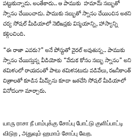
పట్టుకున్నాడు. అంతేకాదు.. ఆ పాముకు హమామ్ సబ్బుతో
స్నానం చేయించాడు. పాముకు సబ్బుతో స్నానం చేయించిన అతని
చర్య సోషల్ మీడియాలో నెటిజన్లకు విస్మయాన్ని, హాస్యాన్ని
కల్గించింది.
“ఈ రాజా ఎవరు?” అనే పోస్టుతో వైరల్ అవుతున్న.. పాముకు
స్నానం చేయిస్తున్న వీడియోకు “వేడుక కోసం సబ్బు స్నానం” అని
తమిళంలో రాయడంతో పాటు తమిళనటుడు వడివేలు, రజనీకాంత్
చిత్రాలతో కూడిన మీమ్స్‌ను కూడా జతచేసి సోషల్ మీడియాలో
వినోదంగా మార్చారు.
யாரு ராசா நீ பாம்புக்கு சோப்பு போட்டு குளிப்பாட்டி
விடுற , அதுவும் ஹமாம் சோப்பு வேற.