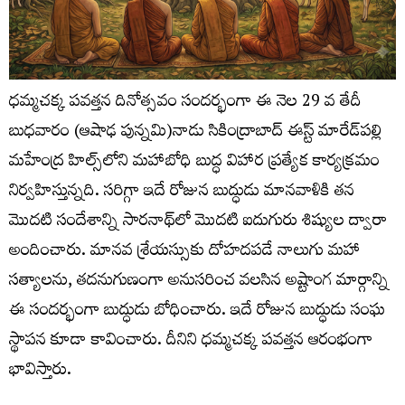
ధమ్మచక్క పవత్తన దినోత్సవం సందర్భంగా ఈ నెల 29 వ తేదీ
బుధవారం (ఆషాఢ పున్నమి)నాడు సికింద్రాబాద్ ఈస్ట్ మారేడ్‌పల్లి
మహేంద్ర హిల్స్‌లోని మహాబోధి బుద్ధ విహార ప్రత్యేక కార్యక్రమం
నిర్వహిస్తున్నది. సరిగ్గా ఇదే రోజున బుద్ధుడు మానవాళికి తన
మొదటి సందేశాన్ని సారనాథ్‌లో మొదటి ఐదుగురు శిష్యుల ద్వారా
అందించారు. మానవ శ్రేయస్సుకు దోహదపడే నాలుగు మహా
సత్యాలను, తదనుగుణంగా అనుసరించ వలసిన అష్టాంగ మార్గాన్ని
ఈ సందర్భంగా బుద్ధుడు బోధించారు. ఇదే రోజున బుద్ధుడు సంఘ
స్థాపన కూడా కావించారు. దీనిని ధమ్మచక్క పవత్తన ఆరంభంగా
భావిస్తారు.