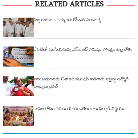
RELATED ARTICLES
పెద్ది కుటుంబ సభ్యులకు కేసీఆర్ పరామర్శ
రేపటితో ముగియనున్న ఎస్‌ఐఆర్ గడువు..74లక్షల ఓట్ల కోత!
బిల్లు విడుదలకు 10శాతం కమిషన్ అడిగారు: రిటైర్డు ఉద్యోగి
వ్యాఖ్యలు వైరల్
వానల కోసం వరుణ యాగం..తెలంగాణ సర్కార్ నిర్ణయం