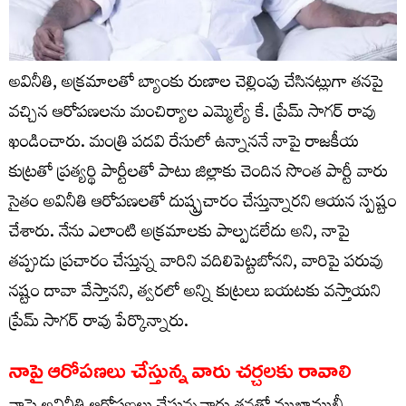
అవినీతి, అక్రమాలతో బ్యాంకు రుణాల చెల్లింపు చేసినట్లుగా తనపై
వచ్చిన ఆరోపణలను మంచిర్యాల ఎమ్మెల్యే కే. ప్రేమ్ సాగర్ రావు
ఖండించారు. మంత్రి పదవి రేసులో ఉన్నాననే నాపై రాజకీయ
కుట్రతో ప్రత్యర్థి పార్టీలతో పాటు జిల్లాకు చెందిన సొంత పార్టీ వారు
సైతం అవినీతి ఆరోపణలతో దుష్ప్రచారం చేస్తున్నారని ఆయన స్పష్టం
చేశారు. నేను ఎలాంటి అక్రమాలకు పాల్పడలేదు అని, నాపై
తప్పుడు ప్రచారం చేస్తున్న వారిని వదిలిపెట్టబోనని, వారిపై పరువు
నష్టం దావా వేస్తానని, త్వరలో అన్ని కుట్రలు బయటకు వస్తాయని
ప్రేమ్ సాగర్ రావు పేర్కొన్నారు.
నాపై ఆరోపణలు చేస్తున్న వారు చర్చలకు రావాలి