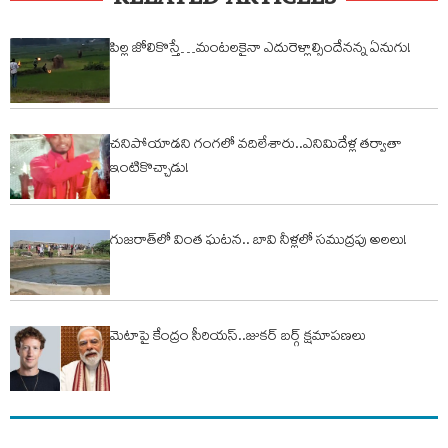
RELATED ARTICLES
పిల్ల జోలికొస్తే…మంటలకైనా ఎదురెళ్లాల్సిందేనన్న ఏనుగు!
చనిపోయాడని గంగలో వదిలేశారు..ఎనిమిదేళ్ల తర్వాతా
ఇంటికొచ్చాడు!
గుజరాత్‌లో వింత ఘటన.. బావి నీళ్లలో సముద్రపు అలలు!
మెటాపై కేంద్రం సీరియస్..జుకర్ బర్గ్ క్షమాపణలు