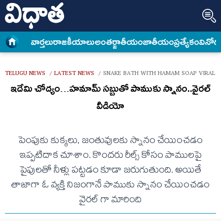
వార్త‌లు
రాజకీయాలు
అంత‌ర్జాతీయం
జాతీయం
ప్రత్యేకం
వినోద
TELUGU NEWS
LATEST NEWS
SNAKE BATH WITH HAMAM SOAP VIRAL 
/
/
ఇదేమి చోద్యం…హమామ్ సబ్బుతో పాముకు స్నానం..వైరల్
వీడియో
పెంపుకు కుక్కలు, జంతువులకు స్నానం చేయించడం
ఇప్పటిదాక చూశాం. కొందరు రీల్స్ కోసం పాములపై
పైపులతో నీళ్లు పట్టడం కూడా జరుగుతుంది. అయితే
తాజాగా ఓ వ్యక్తి నిజంగానే పాముకు స్నానం చేయించడం
వైరల్ గా మారింది