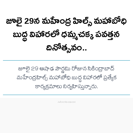
జూలై 29న మహేంద్ర హిల్స్‌ మహాబోధి
బుద్ధ విహారలో ధమ్మచక్క పవత్తన
దినోత్సవం..
జూలై 29 ఆషాఢ పౌర్ణమి రోజున సికింద్రాబాద్‌
మహేంద్రహిల్స్‌ మహాబోధి బుద్ధ విహారలో ప్రత్యేక
కార్యక్రమాలు నిర్వహిస్తున్నారు.