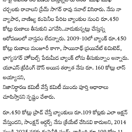
నాపై అవినీతి ఆరోపణలు చేస్తున్నవారు తనతో ముఖాముఖీ
చర్చలకు రావాలని ప్రేమ్ సాగర్ రావు సవాల్ విసిరారు. నేను నా
వ్యాపార, వాణిజ్య కంపెనీల పేరిట బ్యాంకుల నుంచి రూ.450
కోట్లు రుణాలు తీసుకుని ఎగవేసి..వాడుకున్నట్లు చేస్తున్న
ఆరోపణలలో వాస్తవం లేదన్నారు. 2009-10లో బ్యాంక్ రూ.450
కోట్లు రుణాలు మంజూరీ కాగా, సాయినాథ్ ప్రయివేట్ లిమిటెడ్,
భాగ్యనగర్ హోటల్స్ పేరుమీద బ్యాంక్ లోను తీసుకున్నాం అన్నారు.
యూఎస్ ట్రేడింగ్ డౌన్ అయిన తర్వాత నేను రూ. 160 కోట్లు లాస్
అయ్యానని,
నిజానిర్ధారణ కమిటీ వేస్తే కమిటీ ముందు పూర్తి ఆధారాలు
చూపిస్తానని స్పష్టం చేశారు.
రూ.450 కోట్లు ప్రాడ్ చేస్తే బ్యాంకులు రూ.109 కోట్లకు ఎలా ఆక్షన్
వేస్తుందని, సాంక్షన్ ఆర్డర్స్ నేను క్రేయేట్ చేసినవి కాదుఅని, 2014