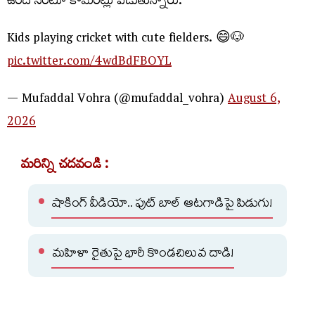
ఉందోనంటూ కామెంట్లు పెడుతున్నారు.
Kids playing cricket with cute fielders. 😄🐶
pic.twitter.com/4wdBdFBOYL
— Mufaddal Vohra (@mufaddal_vohra)
August 6,
2026
మరిన్ని చదవండి :
షాకింగ్ వీడియో.. ఫుట్ బాల్ ఆటగాడిపై పిడుగు!
మహిళా రైతుపై భారీ కొండచిలువ దాడి!