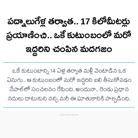
పద్నాలుగేళ్ల తర్వాత.. 17 కిలోమీటర్లు
ప్రయాణించి.. ఒకే కుటుంబంలో మరో
ఇద్దరిని చంపిన మదగజం
ఒకే కుటుంబాన్ని 14 ఏళ్ల తర్వాత మళ్లీ వెంటాడిన ఒక
ఏనుగు.. ఆ కుటుంబంలో మరో ఇద్దరిని బలి తీసుకోవడం
నేపాల్‌లో సంచలనం రేపింది. అందునా.. రెండు ప్రధాన
నదులు దాటుకుని వచ్చి మరీ ఈ ఘాతుకానికి పాల్పడింది.