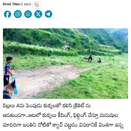
Read Time:
2 mins
పిల్లలు తమ పెంపుడు కుక్కలతో కలిసి క్రికెట్ ను
ఆడతుండగా..ఆటలో కుక్కలు కీపింగ్, ఫిల్డింగ్ చేస్తూ మనుషుల
మాదిరిగా బంతిని నోటితో క్యాచ్ పట్టడం వినడానికే వింతగా ఉన్న