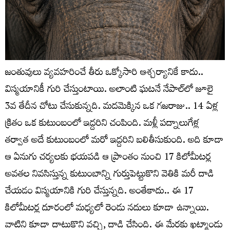
జంతువులు వ్యవహరించే తీరు ఒక్కోసారి ఆశ్చర్యానికే కాదు..
విస్మయానికీ గురి చేస్తుంటాయి. అలాంటి ఘటనే నేపాల్‌లో జూలై
3వ తేదీన చోటు చేసుకున్నది. మదమెక్కిన ఒక గజరాజు.. 14 ఏళ్ల
క్రితం ఒక కుటుంబంలో ఇద్దరిని చంపింది. మళ్లీ పద్నాలుగేళ్ల
తర్వాత అదే కుటుంబంలో మరో ఇద్దరిని బలితీసుకుంది. అది కూడా
ఆ ఏనుగు చర్యలకు భయపడి ఆ ప్రాంతం నుంచి 17 కిలోమీటర్ల
అవతల నివసిస్తున్న కుటుంబాన్ని గుర్తుపెట్టుకొని వెతికి మరీ దాడి
చేయడం విస్మయానికి గురి చేస్తున్నది. అంతేకాదు.. ఈ 17
కిలోమీటర్ల దూరంలో మధ్యలో రెండు నదులు కూడా ఉన్నాయి.
వాటిని కూడా దాటుకొని వచ్చి, దాడి చేసింది. ఈ మేరకు ఖట్మాండు