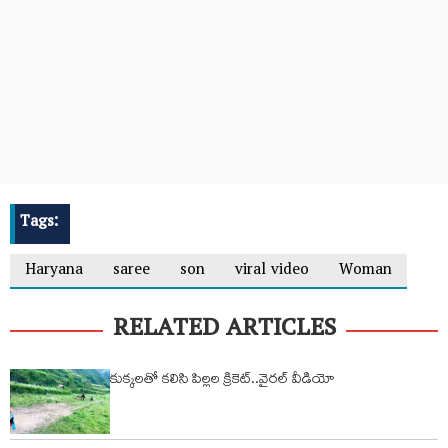
Tags:
Haryana
saree
son
viral video
Woman
RELATED ARTICLES
కుక్కలతో కలిసి పిల్లల క్రికెట్..వైరల్ వీడియో