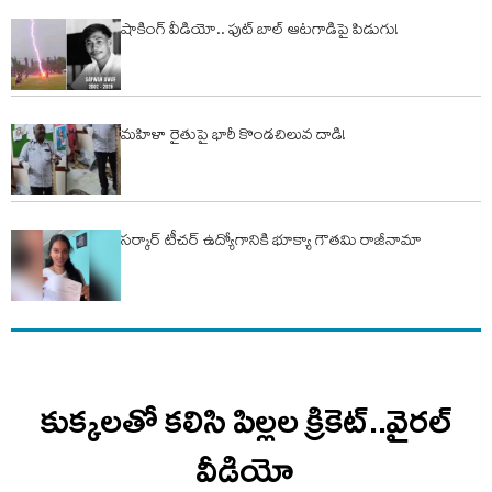
షాకింగ్ వీడియో.. ఫుట్ బాల్ ఆటగాడిపై పిడుగు!
మహిళా రైతుపై భారీ కొండచిలువ దాడి!
సర్కార్ టీచర్ ఉద్యోగానికి భూక్యా గౌతమి రాజీనామా
కుక్కలతో కలిసి పిల్లల క్రికెట్..వైరల్
వీడియో