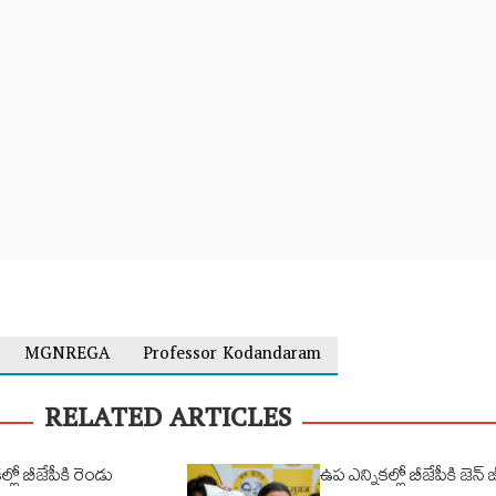
MGNREGA
Professor Kodandaram
RELATED ARTICLES
లో బీజేపీకి రెండు
ఉప ఎన్నికల్లో బీజేపీకి జెన్ జ