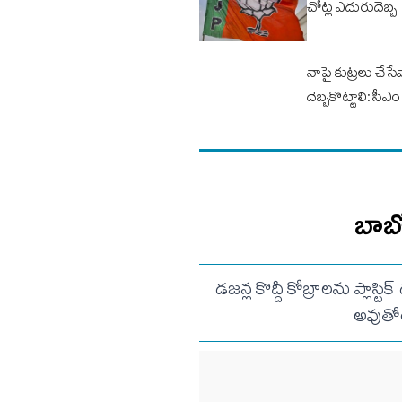
చోట్ల ఎదురుదెబ్బ
నాపై కుట్రలు చేసే
దెబ్బకొట్టాలి: సీఎం 
బాబో
డజన్ల కొద్దీ కోబ్రాలను ప్లాస్
అవుతోం