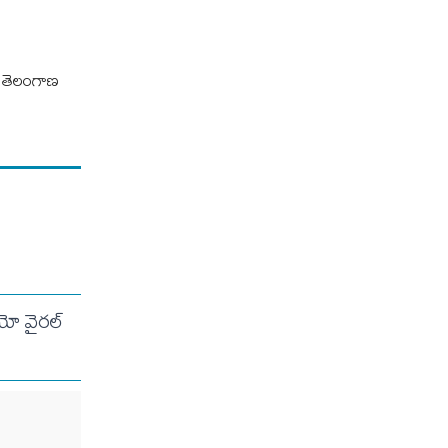
నా తెలంగాణ
డియో వైరల్