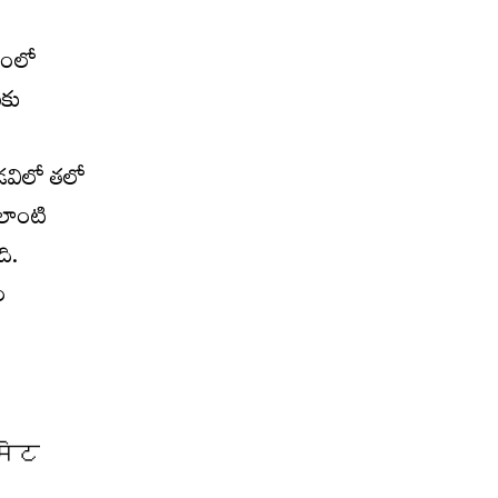
ంతంలో
టకు
డవిలో తలో
ఎలాంటి
ది.
ం
िमिट