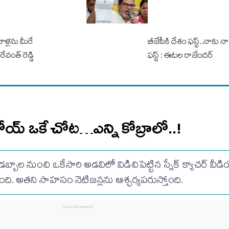
వాళ్లను మీరే
బీజేపీకి దేశం ఫస్ట్..నాకు 
రేవంత్ రెడ్డి
ఫస్ట్ : ఈటల రాజేందర్
య్ ఒకే చోట…ఎన్ని కోబ్రాలో..!
టిక్ డబ్బాల నుంచి ఒకేసారి అడవిలో విడిచిపెట్టిన స్నేక్ క్యాచర్ వీ
ది. అతని సాహసం నెటిజన్లను ఆశ్చర్యపరుస్తోంది.