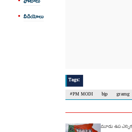
ఫోటోలు
వీడియోలు
Tags:
#PM MODI
bjp
gramg
మూడు ఉప ఎన్నికల్