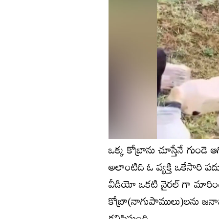
ఒక్క కోబ్రాను చూస్తేనే గు
అలాంటిది ఓ వ్యక్తి ఒకేసారి పద
వీడియో ఒకటి వైరల్ గా మారింది. 
కోబ్రా(నాగుపాములు)లను జన