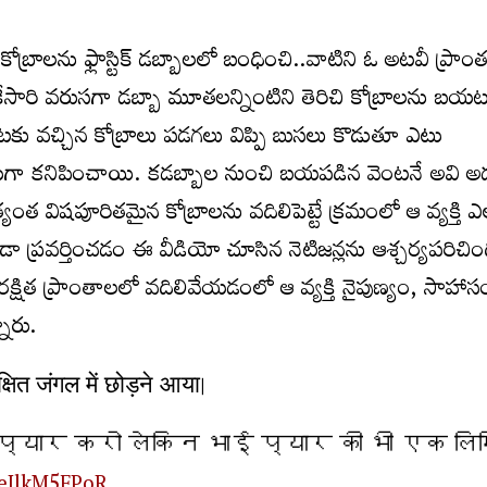
న కోబ్రాలను ఫ్లాస్టిక్ డబ్బాలలో బంధించి..వాటిని ఓ అటవీ ప్రా
ఒకేసారి వరుసగా డబ్బా మూతలన్నింటిని తెరిచి కోబ్రాలను బయ
ు వచ్చిన కోబ్రాలు పడగలు విప్పి బుసలు కొడుతూ ఎటు
నట్లుగా కనిపించాయి. కడబ్బాల నుంచి బయపడిన వెంటనే అవి అ
్యంత విషపూరితమైన కోబ్రాలను వదిలిపెట్టే క్రమంలో ఆ వ్యక్తి 
 ప్రవర్తించడం ఈ వీడియో చూసిన నెటిజన్లను ఆశ్చర్యపరిచిం
క్షిత ప్రాంతాలలో వదిలివేయడంలో ఆ వ్యక్తి నైపుణ్యం, సాహాస
నారు.
क्षित जंगल में छोड़ने आया।
 प्यार करो लेकिन भाई प्यार की भी एक ल