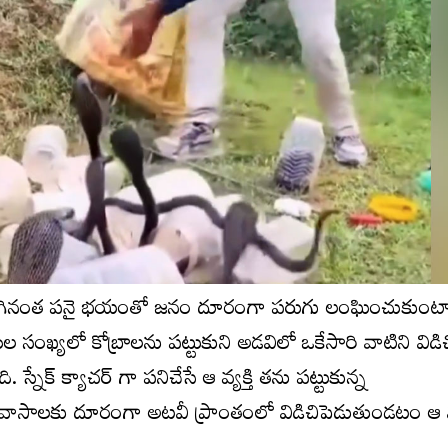
ండె ఆగినంత పనై భయంతో జనం దూరంగా పరుగు లంఘించుకుంట
ుల సంఖ్యలో కోబ్రాలను పట్టుకుని అడవిలో ఒకేసారి వాటిని విడి
స్నేక్ క్యాచర్ గా పనిచేసే ఆ వ్యక్తి తను పట్టుకున్న
ావాసాలకు దూరంగా అటవీ ప్రాంతంలో విడిచిపెడుతుండటం ఆ