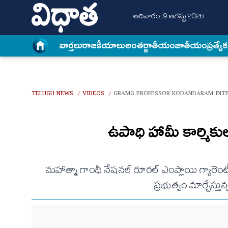
ఆదివారం, 9 ఆగస్టు 2026
వార్త‌లు
రాజకీయాలు
అంత‌ర్జాతీయం
జాతీయం
ప్రత్యే
TELUGU NEWS
VIDEOS
GRAMG PROFESSOR KODANDARAM INT
/
/
ఉపాధి హామీ కార్మికుల
మహాత్మా గాంధీ నేషనల్ రూరల్ ఎంప్లాయి గ్యారెం
ప్రభుత్వం మార్చేస్త