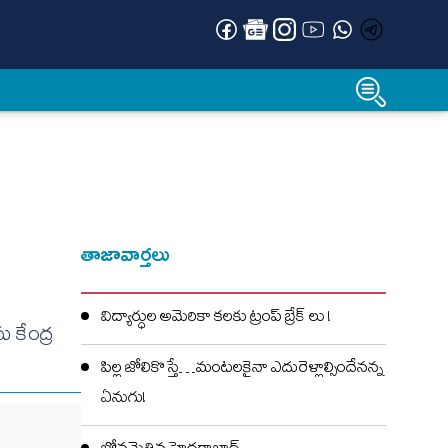
తాజావార్తలు
విద్యార్ధుల అమెరికా కలకు ట్రంప్ బ్రేక్ లు !
 కేంద్ర
పిల్ల జోలికొస్తే…మంటలకైనా ఎదురెళ్లాల్సిందేనన్న
ఏనుగు!