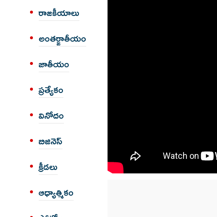
రాజకీయాలు
అంత‌ర్జాతీయం
జాతీయం
ప్రత్యేకం
వినోదం
బిజినెస్
క్రీడలు
ఆధ్యాత్మికం