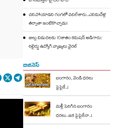
బోనమెత్తిన హైదరాబాద్
చనిపోయాడని గంగలో వదిలేశారు..ఎనిమిదేళ్ల
తర్వాతా ఇంటికొచ్చాడు!
బిల్లు విడుదలకు 10శాతం కమిషన్ అడిగారు:
రిటైర్డు ఉద్యోగి వ్యాఖ్యలు వైరల్
బిజినెస్
బంగారం, వెండి ధరలు
పైపైకే..!
మళ్లీ పెరిగిన బంగారం
ధరలు..ఇక పైపైకేనా..!