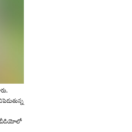
ారు.
చిపెడుతున్న
 వీడియోలో