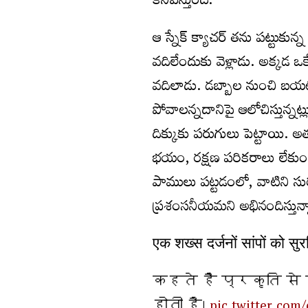
కనిపిస్తుంది.
ఆ స్నేక్ క్యాచర్ తను పట్టుకున్
వదిలేందుకు వెళ్లాడు. అక్కడ 
వదిలాడు. డబ్బాల నుంచి బయటక
పోవాలన్నదానిపై ఆలోచిస్తున్
దిక్కుకు పరుగులు పెట్టాయి. అత
భయం, రక్షణ పరికరాలు లేకుండా
పాములు పట్టడంలో, వాటిని సుర
ప్రశంసనీయమని అభినందిస్తున్
एक शख्स दर्जनों सांपों को सुर
कहते हैं प्रकृति से