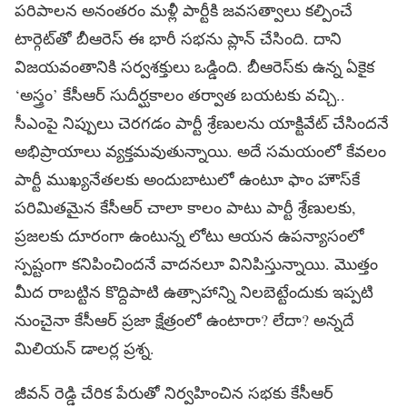
పరిపాలన అనంతరం మళ్లీ పార్టీకి జవసత్వాలు కల్పించే
టార్గెట్‌తో బీఆరెస్‌ ఈ భారీ సభను ప్లాన్‌ చేసింది. దాని
విజయవంతానికి సర్వశక్తులు ఒడ్డింది. బీఆరెస్‌కు ఉన్న ఏకైక
‘అస్త్రం’ కేసీఆర్‌ సుదీర్ఘకాలం తర్వాత బయటకు వచ్చి..
సీఎంపై నిప్పులు చెరగడం పార్టీ శ్రేణులను యాక్టివేట్‌ చేసిందనే
అభిప్రాయాలు వ్యక్తమవుతున్నాయి. అదే సమయంలో కేవలం
పార్టీ ముఖ్యనేతలకు అందుబాటులో ఉంటూ ఫాం హౌస్‌కే
పరిమితమైన కేసీఆర్ చాలా కాలం పాటు పార్టీ శ్రేణులకు,
ప్రజలకు దూరంగా ఉంటున్న లోటు ఆయన ఉపన్యాసంలో
స్పష్టంగా కనిపించిందనే వాదనలూ వినిపిస్తున్నాయి. మొత్తం
మీద రాబట్టిన కొద్దిపాటి ఉత్సాహాన్ని నిలబెట్టేందుకు ఇప్పటి
నుంచైనా కేసీఆర్‌ ప్రజా క్షేత్రంలో ఉంటారా? లేదా? అన్నదే
మిలియన్ డాలర్ల ప్రశ్న.
జీవన్ రెడ్డి చేరిక పేరుతో నిర్వహించిన సభకు కేసీఆర్