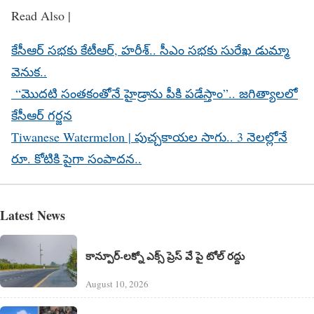
Read Also |
కేసీఆర్‌ సభకు కేటీఆర్‌, హరీశ్‌.. సీఎం సభకు సురేఖ డుమ్మా
వెనుక..
“మొదటి సంతకంతోనే హైడ్రాను పీకి పడేస్తాం”.. జగిత్యాలలో
కేసీఆర్ గర్జన
Tiwanese Watermelon | పుచ్చ‌కాయ‌ల సాగు.. 3 నెల‌ల్లోనే
రూ. కోటికి పైగా సంపాద‌న‌..
Latest News
కాన్పూర్-లక్నో ఎక్స్ ప్రెస్ వే పై టోల్ రద్దు
August 10, 2026