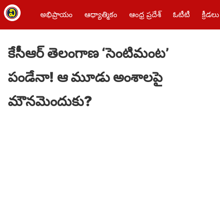
అభిప్రాయం
ఆధ్యాత్మికం
ఆంధ్ర ప్రదేశ్
ఓటీటీ
క్రీడలు
కేసీఆర్ తెలంగాణ ‘సెంటిమంట’
పండేనా! ఆ మూడు అంశాలపై
మౌనమెందుకు?