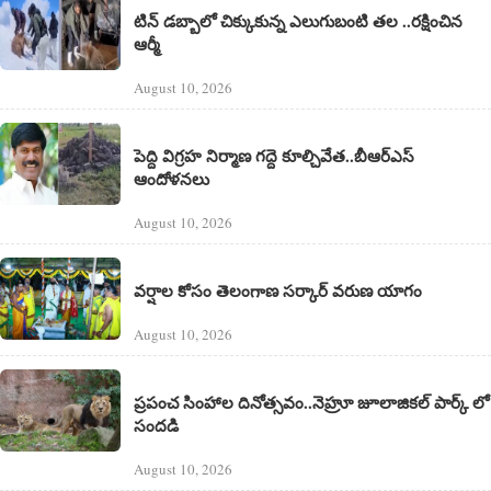
టిన్ డబ్బాలో చిక్కుకున్న ఎలుగుబంటి తల ..రక్షించిన
ఆర్మీ
August 10, 2026
పెద్ది విగ్రహ నిర్మాణ గద్దె కూల్చివేత..బీఆర్ఎస్
ఆందోళనలు
August 10, 2026
వర్షాల కోసం తెలంగాణ సర్కార్ వరుణ యాగం
August 10, 2026
ప్రపంచ సింహాల దినోత్సవం..నెహ్రూ జూలాజికల్ పార్క్ లో
సందడి
August 10, 2026