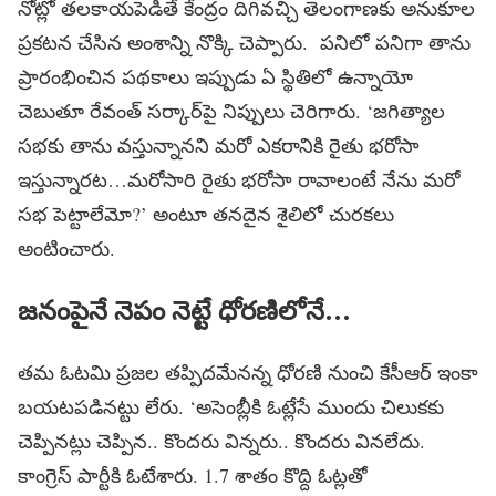
నోట్లో తలకాయపెడితే కేంద్రం దిగివచ్చి తెలంగాణకు అనుకూల
ప్రకటన చేసిన అంశాన్ని నొక్కి చెప్పారు. పనిలో పనిగా తాను
ప్రారంభించిన పథకాలు ఇప్పుడు ఏ స్థితిలో ఉన్నాయో
చెబుతూ రేవంత్‌ సర్కార్‌పై నిప్పులు చెరిగారు. ‘జగిత్యాల
సభకు తాను వస్తున్నానని మరో ఎకరానికి రైతు భరోసా
ఇస్తున్నారట…మరోసారి రైతు భరోసా రావాలంటే నేను మరో
సభ పెట్టాలేమో?’ అంటూ తనదైన శైలిలో చురకలు
అంటించారు.
జనంపైనే నెపం నెట్టే ధోరణిలోనే…
తమ ఓటమి ప్రజల తప్పిదమేనన్న ధోరణి నుంచి కేసీఆర్‌ ఇంకా
బయటపడినట్టు లేరు. ‘అసెంబ్లీకి ఓట్లేసే ముందు చిలుకకు
చెప్పినట్లు చెప్పిన.. కొందరు విన్నరు.. కొందరు వినలేదు.
కాంగ్రెస్ పార్టీకి ఓటేశారు. 1.7 శాతం కొద్ది ఓట్లతో