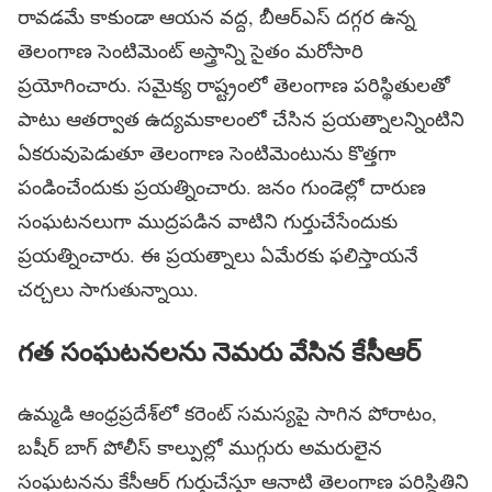
రావడమే కాకుండా ఆయన వద్ద, బీఆర్ఎస్ దగ్గర ఉన్న
తెలంగాణ సెంటిమెంట్ అస్త్రాన్ని సైతం మరోసారి
ప్రయోగించారు. సమైక్య రాష్ట్రంలో తెలంగాణ పరిస్థితులతో
పాటు ఆతర్వాత ఉద్యమకాలంలో చేసిన ప్రయత్నాలన్నింటిని
ఏకరువుపెడుతూ తెలంగాణ సెంటిమెంటును కొత్తగా
పండించేందుకు ప్రయత్నించారు. జనం గుండెల్లో దారుణ
సంఘటనలుగా ముద్రపడిన వాటిని గుర్తుచేసేందుకు
ప్రయత్నించారు. ఈ ప్రయత్నాలు ఏమేరకు ఫలిస్తాయనే
చర్చలు సాగుతున్నాయి.
గత సంఘటనలను నెమరు వేసిన కేసీఆర్
ఉమ్మడి ఆంధ్రప్రదేశ్‌లో కరెంట్ సమస్యపై సాగిన పోరాటం,
బషీర్ బాగ్ పోలీస్ కాల్పుల్లో ముగ్గురు అమరులైన
సంఘటనను కేసీఆర్ గుర్తుచేస్తూ ఆనాటి తెలంగాణ పరిస్థితిని