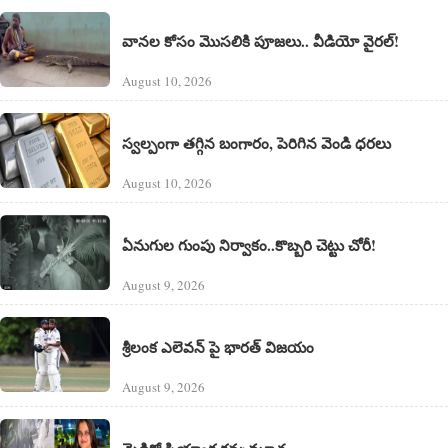
వానల కోసం మొసలికి పూజలు.. వీడియో వైరల్!
August 10, 2026
స్వల్పంగా తగ్గిన బంగారం, పెరిగిన వెండి ధరలు
August 10, 2026
ఏనుగుల గుంపు నిర్వాకం..కొబ్బరి చెట్టు చోరీ!
August 9, 2026
శ్రీలంక ఎలెవన్‌ పై భారత్ విజయం
August 9, 2026