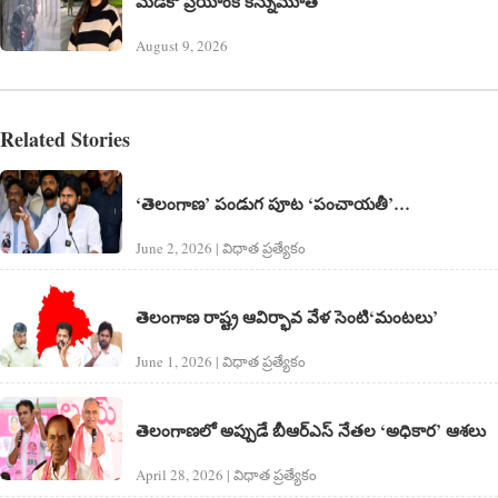
మెడికో ప్రియాంక కన్నుమూత
August 9, 2026
Related Stories
‘తెలంగాణ’ పండుగ పూట ‘పంచాయతీ’…
June 2, 2026 | విధాత ప్రత్యేకం
తెలంగాణ రాష్ట్ర ఆవిర్భావ వేళ సెంటి‘మంటలు’
June 1, 2026 | విధాత ప్రత్యేకం
తెలంగాణలో అప్పుడే బీఆర్ఎస్ నేతల ‘అధికార’ ఆశలు
April 28, 2026 | విధాత ప్రత్యేకం