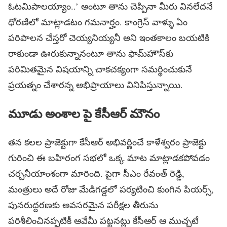
ఓటమిపాలయ్యాం..’ అంటూ తాను చెప్పినా మీరు వినలేదనే
ధోరణిలో మాట్లాడటం గమనార్హం. కాంగ్రెస్ వాళ్ళు ఏం
పరిపాలన చేస్తరో చెయ్యనియ్యనీ అని ఇంతకాలం బయటికి
రాకుండా ఊరుకున్నానంటూ తాను ఫామ్‌హౌస్‌కు
పరిమితమైన విషయాన్ని చాకచక్యంగా సమర్థించుకునే
ప్రయత్నం చేశారన్న అభిప్రాయాలు వినిపిస్తున్నాయి.
మూడు అంశాల పై కేసీఆర్ మౌనం
తన కలల ప్రాజెక్టుగా కేసీఆర్ అభివర్ణించే కాళేశ్వరం ప్రాజెక్టు
గురించి ఈ బహిరంగ సభలో ఒక్క మాట మాట్లాడకపోవడం
చర్చనీయాంశంగా మారింది. పైగా సీఎం రేవంత్ రెడ్డి,
మంత్రులు అదే రోజు మేడిగడ్డలో పర్యటించి కుంగిన పియర్స్,
పునరుద్దరణకు అవసరమైన పరీక్షల తీరును
పరిశీలించినప్పటికీ ఆవేమీ పట్టనట్లు కేసీఆర్ ఆ ముచ్చటే