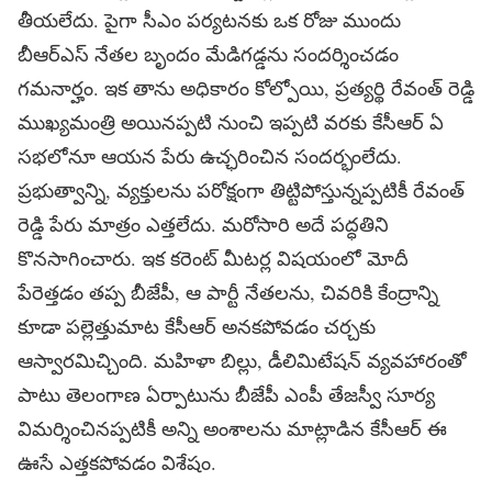
తీయలేదు. పైగా సీఎం పర్యటనకు ఒక రోజు ముందు
బీఆర్ఎస్ నేతల బృందం మేడిగడ్డను సందర్శించడం
గమనార్హం. ఇక తాను అధికారం కోల్పోయి, ప్రత్యర్థి రేవంత్ రెడ్డి
ముఖ్యమంత్రి అయినప్పటి నుంచి ఇప్పటి వరకు కేసీఆర్ ఏ
సభలోనూ ఆయన పేరు ఉచ్ఛరించిన సందర్భంలేదు.
ప్రభుత్వాన్ని, వ్యక్తులను పరోక్షంగా తిట్టిపోస్తున్నప్పటికీ రేవంత్
రెడ్డి పేరు మాత్రం ఎత్తలేదు. మరోసారి అదే పద్ధతిని
కొనసాగించారు. ఇక కరెంట్ మీటర్ల విషయంలో మోదీ
పేరెత్తడం తప్ప బీజేపీ, ఆ పార్టీ నేతలను, చివరికి కేంద్రాన్ని
కూడా పల్లెత్తుమాట కేసీఆర్ అనకపోవడం చర్చకు
ఆస్వారమిచ్చింది. మహిళా బిల్లు, డీలిమిటేషన్ వ్యవహారంతో
పాటు తెలంగాణ ఏర్పాటును బీజేపీ ఎంపీ తేజస్వీ సూర్య
విమర్శించినప్పటికీ అన్ని అంశాలను మాట్లాడిన కేసీఆర్ ఈ
ఊసే ఎత్తకపోవడం విశేషం.