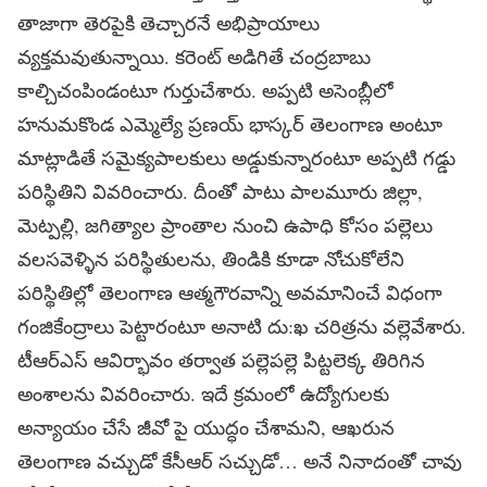
తాజాగా తెరపైకి తెచ్చారనే అభిప్రాయాలు
వ్యక్తమవుతున్నాయి. కరెంట్ అడిగితే చంద్రబాబు
కాల్చిచంపిండంటూ గుర్తుచేశారు. అప్పటి అసెంబ్లీలో
హనుమకొండ ఎమ్మెల్యే ప్రణయ్ భాస్కర్ తెలంగాణ అంటూ
మాట్లాడితే సమైక్యపాలకులు అడ్డుకున్నారంటూ అప్పటి గడ్డు
పరిస్థితిని వివరించారు. దీంతో పాటు పాలమూరు జిల్లా,
మెట్పల్లి, జగిత్యాల ప్రాంతాల నుంచి ఉపాధి కోసం పల్లెలు
వలసవెళ్ళిన పరిస్థితులను, తిండికి కూడా నోచుకోలేని
పరిస్థితిల్లో తెలంగాణ ఆత్మగౌరవాన్ని అవమానించే విధంగా
గంజికేంద్రాలు పెట్టారంటూ అనాటి దు:ఖ చరిత్రను వల్లెవేశారు.
టీఆర్ఎస్ ఆవిర్భావం తర్వాత పల్లెపల్లె పిట్టలెక్క తిరిగిన
అంశాలను వివరించారు. ఇదే క్రమంలో ఉద్యోగులకు
అన్యాయం చేసే జీవో పై యుద్ధం చేశామని, ఆఖరున
తెలంగాణ వచ్చుడో కేసీఆర్ సచ్చుడో… అనే నినాదంతో చావు