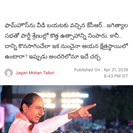
ఫామ్‌హౌస్‌ను వీడి బయటకు వచ్చిన కేసీఆర్‌.. జగిత్యాల
సభతో పార్టీ శ్రేణుల్లో కొత్త ఉత్సాహాన్ని నింపారు. కానీ..
దాన్ని కొనసాగించేలా ఇక నుంచైనా ఆయన క్షేత్రస్థాయిలో
ఉంటారా? ఇప్పుడు అందరిలోనూ ఇదే చర్చ.
Published On : Apr 21, 2026
Jagan Mohan Talluri
8:43 PM IST