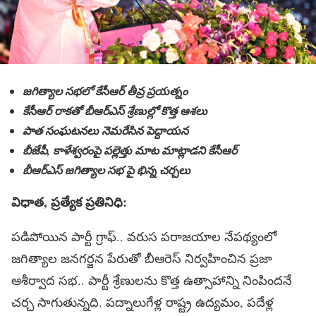
జగిత్యాల సభలో కేసీఆర్ తీవ్ర ప్రయత్నం
కేసీఆర్ రాకతో బీఆర్ఎస్ శ్రేణుల్లో కొత్త ఆశలు
పాత సంఘటనలు నెమరేసిన పెద్దాయన
బీజేపీ, కాళేశ్వరంపై పల్లెత్తు మాట మాట్లాడని కేసీఆర్
బీఆర్ఎస్ జగిత్యాల సభ పై భిన్న చర్చలు
విధాత, ప్రత్యేక ప్రతినిధి:
పడిపోయిన పార్టీ గ్రాఫ్‌.. వరుస పరాజయాల నేపథ్యంలో
జగిత్యాల జనగర్జన పేరుతో బీఆరెస్‌ నిర్వహించిన ప్రజా
ఆశీర్వాద సభ.. పార్టీ శ్రేణులను కొత్త ఉత్సాహాన్ని నింపిందనే
చర్చ సాగుతున్నది. పద్నాలుగేళ్ల రాష్ట్ర ఉద్యమం, పదేళ్ల