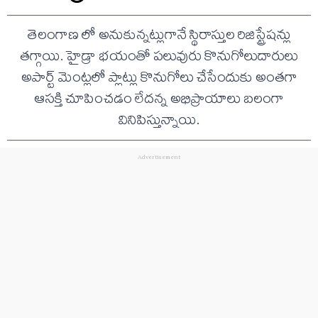
తెలంగాణ లో అనుకున్నట్లుగానే స్థిరాస్తుల రిజిస్ట్రేషన్లు
తగ్గాయి. హైడ్రా భయంతో పలువురు కొనుగోలుదారులు
అపార్ట్ మెంట్లలో ప్లాట్లు కొనుగోలు చేసేందుకు అంతగా
ఆసక్తి చూపించడం లేదన్న అభిప్రాయాలు బలంగా
వినిపిస్తున్నాయి.