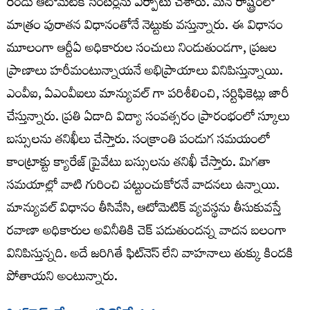
రెండు ఆటోమెటిక్ సెంటర్లను ఏర్పాటు చేశారు. మన రాష్ట్రంలో
మాత్రం పురాతన విధానంతోనే నెట్టుకు వస్తున్నారు. ఈ విధానం
మూలంగా ఆర్టీఏ అధికారుల సంచులు నిండుతుండగా, ప్రజల
ప్రాణాలు హరీమంటున్నాయనే అభిప్రాయాలు వినిపిస్తున్నాయి.
ఎంవీఐ, ఏఎంవీఐలు మాన్యువల్ గా పరిశీలించి, సర్టిఫికెట్లు జారీ
చేస్తున్నారు. ప్రతి ఏడాది విద్యా సంవత్సరం ప్రారంభంలో స్కూలు
బస్సులను తనిఖీలు చేస్తారు. సంక్రాంతి పండుగ సమయంలో
కాంట్రాక్టు క్యారేజ్ ప్రైవేటు బస్సులను తనిఖీ చేస్తారు. మిగతా
సమయాల్లో వాటి గురించి పట్టుంచుకోరనే వాదనలు ఉన్నాయి.
మాన్యువల్ విధానం తీసివేసి, ఆటోమెటిక్ వ్యవస్థను తీసుకువస్తే
రవాణా అధికారుల అవినీతికి చెక్ పడుతుందన్న వాదన బలంగా
వినిపిస్తున్నది. అదే జరిగితే ఫిట్‌నెస్‌ లేని వాహనాలు తుక్కు కిందకి
పోతాయని అంటున్నారు.