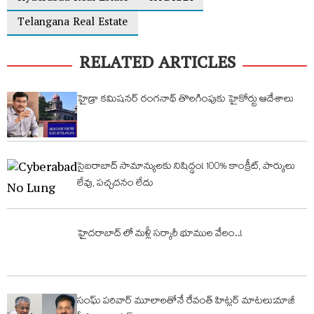
Telangana Real Estate
RELATED ARTICLES
హైడ్రా కమిషనర్ రంగనాథ్ తొలగింపుకు హైకోర్టు ఆదేశాలు
సైబరాబాద్ సామాన్యులకు నిషిద్ధం! 100% కాంక్రీట్, పార్కులు
లేవు, పచ్చదనం లేదు
హైదరాబాద్ లో మళ్లీ సర్కారీ భూముల వేలం..!
సంఘ్ ప‌రివార్‌ మూలాలతోనే రేవంత్ హిట్లర్ మాటలు:మాజీ