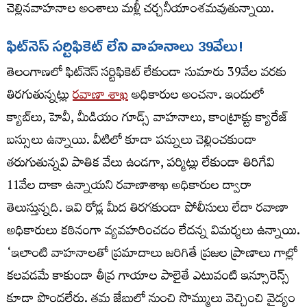
చెల్లినవాహనాల అంశాలు మళ్లీ చర్చనీయాంశమవుతున్నాయి.
ఫిట్‌నెస్‌ సర్టిఫికెట్ లేని వాహనాలు 39వేలు!
తెలంగాణలో ఫిట్‌నెస్‌ సర్టిఫికెట్ లేకుండా సుమారు 39వేల వరకు
తిరగుతున్నట్లు
రవాణా శాఖ
అధికారుల అంచనా. ఇందులో
క్యాబ్‌లు, హెవీ, మీడియం గూడ్స్ వాహనాలు, కాంట్రాక్టు క్యారేజ్
బస్సులు ఉన్నాయి. వీటిలో కూడా పన్నులు చెల్లించకుండా
తరుగుతున్నవి పాతిక వేలు ఉండగా, పర్మిట్లు లేకుండా తిరిగేవి
11వేల దాకా ఉన్నాయని రవాణాశాఖ అధికారుల ద్వారా
తెలుస్తున్నది. ఇవి రోడ్ల మీద తిరగకుండా పోలీసులు లేదా రవాణా
అధికారులు కఠినంగా వ్యవహరించడం లేదన్న విమర్శలు ఉన్నాయి.
‘ఇలాంటి వాహనాలతో ప్రమాదాలు జరిగితే ప్రజల ప్రాణాలు గాల్లో
కలవడమే కాకుండా తీవ్ర గాయాల పాలైతే ఎటువంటి ఇన్సూరెన్స్
కూడా పొందలేరు. తమ జేబులో నుంచి సొమ్ములు వెచ్చించి వైద్యం