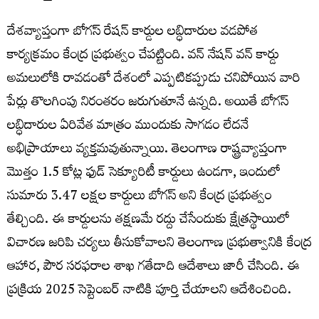
దేశవ్యాప్తంగా బోగస్ రేషన్ కార్డుల లబ్ధిదారుల వడపోత
కార్యక్రమం కేంద్ర ప్రభుత్వం చేపట్టింది. వన్ నేషన్ వన్ కార్డు
అమలులోకి రావడంతో దేశంలో ఎప్పటికప్పుడు చనిపోయిన వారి
పేర్లు తొలగింపు నిరంతరం జరుగుతూనే ఉన్నది. అయితే బోగస్
లబ్ధిదారుల ఏరివేత మాత్రం ముందుకు సాగడం లేదనే
అభిప్రాయాలు వ్యక్తమవుతున్నాయి. తెలంగాణ రాష్ట్రవ్యాప్తంగా
మొత్తం 1.5 కోట్ల ఫుడ్ సెక్యూరిటీ కార్డులు ఉండగా, ఇందులో
సుమారు 3.47 లక్షల కార్డులు బోగస్ అని కేంద్ర ప్రభుత్వం
తేల్చింది. ఈ కార్డులను తక్షణమే రద్దు చేసేందుకు క్షేత్రస్థాయిలో
విచారణ జరిపి చర్యలు తీసుకోవాలని తెలంగాణ ప్రభుత్వానికి కేంద్ర
ఆహార, పౌర సరఫరాల శాఖ గతేడాది ఆదేశాలు జారీ చేసింది. ఈ
ప్రక్రియ 2025 సెప్టెంబర్ నాటికి పూర్తి చేయాలని ఆదేశించింది.