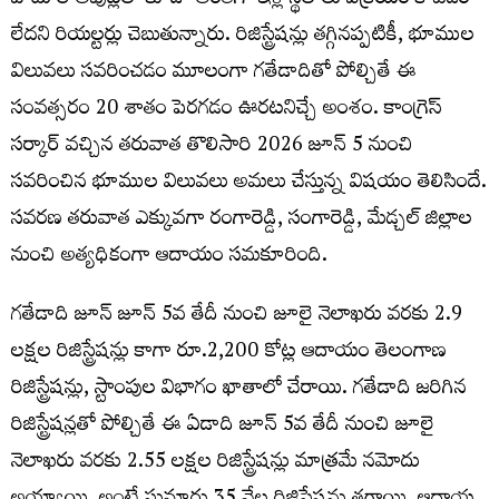
పాటు లే అవుట్లలో కూడా అంతగా ఇళ్ల స్థలాలు విక్రయం కావడం
లేదని రియల్టర్లు చెబుతున్నారు. రిజిస్ట్రేషన్లు తగ్గినప్పటికీ, భూముల
విలువలు సవరించడం మూలంగా గతేడాదితో పోల్చితే ఈ
సంవత్సరం 20 శాతం పెరగడం ఊరటనిచ్చే అంశం. కాంగ్రెస్
సర్కార్ వచ్చిన తరువాత తొలిసారి 2026 జూన్ 5 నుంచి
సవరించిన భూముల విలువలు అమలు చేస్తున్న విషయం తెలిసిందే.
సవరణ తరువాత ఎక్కువగా రంగారెడ్డి, సంగారెడ్డి, మేడ్చల్ జిల్లాల
నుంచి అత్యధికంగా ఆదాయం సమకూరింది.
గతేడాది జూన్ జూన్ 5వ తేదీ నుంచి జూలై నెలాఖరు వరకు 2.9
లక్షల రిజిస్ట్రేషన్లు కాగా రూ.2,200 కోట్ల ఆదాయం తెలంగాణ
రిజిస్ట్రేషన్లు, స్టాంపుల విభాగం ఖాతాలో చేరాయి. గతేడాది జరిగిన
రిజిస్ట్రేషన్లతో పోల్చితే ఈ ఏడాది జూన్ 5వ తేదీ నుంచి జూలై
నెలాఖరు వరకు 2.55 లక్షల రిజిస్ట్రేషన్లు మాత్రమే నమోదు