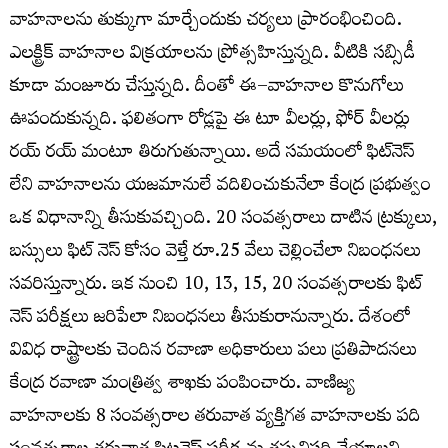
వాహనాలను తుక్కుగా మార్చేందుకు చర్యలు ప్రారంభించింది.
ఎలక్ట్రిక్‌ వాహనాల విక్రయాలను ప్రోత్సహిస్తున్నది. వీటికి సబ్సిడీ
కూడా మంజూరు చేస్తున్నది. దీంతో ఈ–వాహనాల కొనుగోలు
ఊపందుకున్నది. ఫలితంగా రోడ్లపై ఈ టూ వీలర్లు, ఫోర్ వీలర్లు
రయ్ రయ్ మంటూ తిరుగుతున్నాయి. అదే సమయంలో ఫిట్‌నెస్‌
లేని వాహనాలను యజమానులే వదిలించుకునేలా కేంద్ర ప్రభుత్వం
ఒక విధానాన్ని తీసుకువచ్చింది. 20 సంవత్సరాలు దాటిన ట్రక్కులు,
బస్సులు ఫిట్ నెస్ కోసం వెళ్తే రూ.25 వేలు చెల్లించేలా నిబంధనలు
సవరిస్తున్నారు. ఇక నుంచి 10, 13, 15, 20 సంవత్సరాలకు ఫిట్
నెస్ పరీక్షలు జరిపేలా నిబంధనలు తీసుకురానున్నారు. దేశంలో
వివిధ రాష్ట్రాలకు చెందిన రవాణా అధికారులు పలు ప్రతిపాదనలు
కేంద్ర రవాణా మంత్రిత్వ శాఖకు పంపించారు. వాణిజ్య
వాహనాలకు 8 సంవత్సరాల తరువాత వ్యక్తిగత వాహనాలకు పది