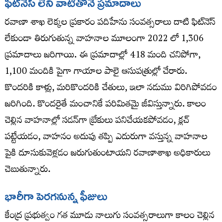
ఫిట్‌నెస్‌ లేని వాటితోనే ప్రమాదాలు
రవాణా శాఖ లెక్కల ప్రకారం పదిహేను సంవత్సరాలు దాటి ఫిట్‌నెస్‌
లేకుండా తిరుగుతున్న వాహనాల మూలంగా 2022 లో 1,306
ప్రమాదాలు జరిగాయి. ఈ ప్రమాదాల్లో 418 మంది చనిపోగా,
1,100 మందికి పైగా గాయాల పాలై ఆసుపత్రుల్లో చేరారు.
కొందరికి కాళ్లు, మరికొందరికి చేతులు, ఇలా నడుము విరిగిపోవడం
జరిగింది. కొందరైతే మంచానికే పరిమితమై జీవిస్తున్నారు. కాలం
చెల్లిన వాహనాల్లో సడన్‌గా బ్రేకులు పనిచేయకపోవడం, క్లచ్
పట్టేయడం, వాహనం అదుపు తప్పి ఎదురుగా వస్తున్న వాహనాల
పైకి దూసుకువెళ్లడం జరుగుతుంటాయని రవాణాశాఖ అధికారులు
చెబుతున్నారు.
భారీగా పెరగనున్న ఫీజులు
కేంద్ర ప్రభుత్వం గత మూడు నాలుగు సంవత్సరాలుగా కాలం చెల్లిన