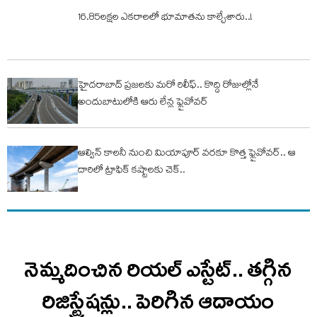
16.85లక్షల ఎకరాలలో భూమాతను కాల్చేశారు..!
హైదరాబాద్‌ ప్రజలకు మరో రిలీఫ్‌.. కొద్ది రోజుల్లోనే
అందుబాటులోకి ఆరు లేన్ల ఫ్లైవోవర్‌
ఆల్విన్‌ కాలనీ నుంచి మియాపూర్‌ వరకూ కొత్త ఫ్లైవోవర్‌.. ఆ
దారిలో ట్రాఫిక్‌ కష్టాలకు చెక్‌..
నెమ్మదించిన రియల్ ఎస్టేట్.. తగ్గిన
రిజిస్ట్రేషన్లు.. పెరిగిన ఆదాయం