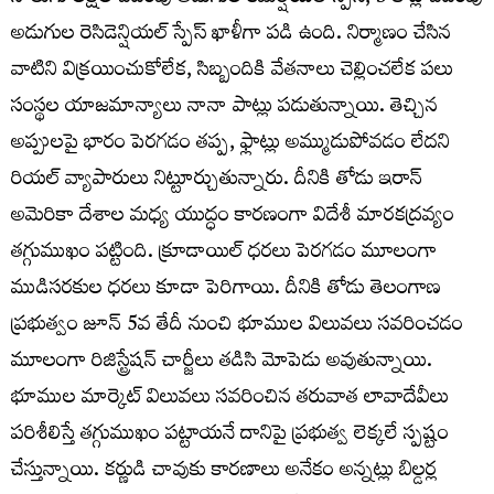
అడుగుల రెసిడెన్షియల్ స్పేస్ ఖాళీగా పడి ఉంది. నిర్మాణం చేసిన
వాటిని విక్రయించుకోలేక, సిబ్బందికి వేతనాలు చెల్లించలేక పలు
సంస్థల యాజమాన్యాలు నానా పాట్లు పడుతున్నాయి. తెచ్చిన
అప్పులపై భారం పెరగడం తప్ప, ఫ్లాట్లు అమ్ముడుపోవడం లేదని
రియల్ వ్యాపారులు నిట్టూర్చుతున్నారు. దీనికి తోడు ఇరాన్
అమెరికా దేశాల మధ్య యుద్ధం కారణంగా విదేశీ మారకద్రవ్యం
తగ్గుముఖం పట్టింది. క్రూడాయిల్ ధరలు పెరగడం మూలంగా
ముడిసరకుల ధరలు కూడా పెరిగాయి. దీనికి తోడు తెలంగాణ
ప్రభుత్వం జూన్ 5వ తేదీ నుంచి భూముల విలువలు సవరించడం
మూలంగా రిజిస్ట్రేషన్ చార్జీలు తడిసి మోపెడు అవుతున్నాయి.
భూముల మార్కెట్ విలువలు సవరించిన తరువాత లావాదేవీలు
పరిశీలిస్తే తగ్గుముఖం పట్టాయనే దానిపై ప్రభుత్వ లెక్కలే స్పష్టం
చేస్తున్నాయి. కర్ణుడి చావుకు కారణాలు అనేకం అన్నట్లు బిల్డర్ల