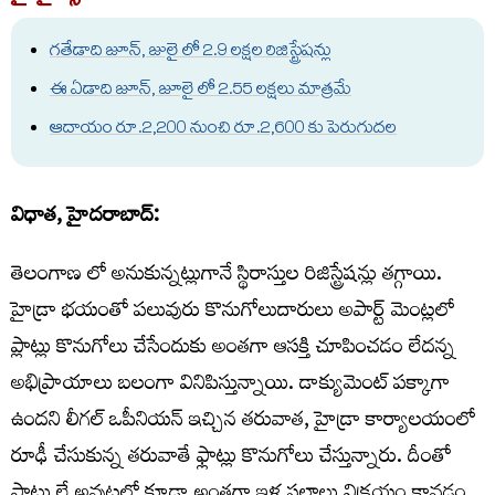
గతేడాది జూన్, జులై లో 2.9 లక్షల రిజిస్ట్రేషన్లు
ఈ ఏడాది జూన్, జూలై లో 2.55 లక్షలు మాత్రమే
ఆదాయం రూ.2,200 నుంచి రూ.2,600 కు పెరుగుదల
విధాత, హైదరాబాద్:
తెలంగాణ లో అనుకున్నట్లుగానే స్థిరాస్తుల రిజిస్ట్రేషన్లు తగ్గాయి.
హైడ్రా భయంతో పలువురు కొనుగోలుదారులు అపార్ట్ మెంట్లలో
ప్లాట్లు కొనుగోలు చేసేందుకు అంతగా ఆసక్తి చూపించడం లేదన్న
అభిప్రాయాలు బలంగా వినిపిస్తున్నాయి. డాక్యుమెంట్‌ పక్కాగా
ఉందని లీగల్ ఒపీనియన్‌ ఇచ్చిన తరువాత, హైడ్రా కార్యాలయంలో
రూఢీ చేసుకున్న తరువాతే ఫ్లాట్లు కొనుగోలు చేస్తున్నారు. దీంతో