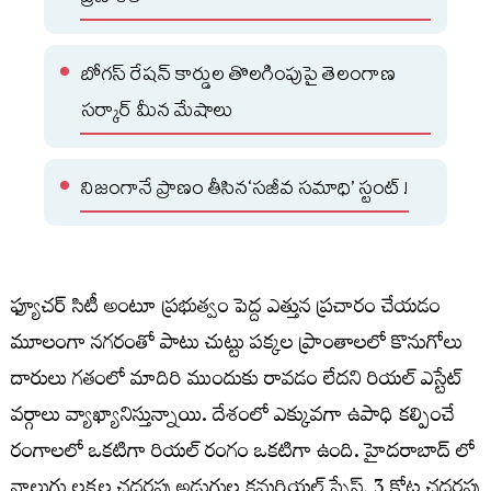
బోగస్ రేషన్ కార్డుల తొలగింపుపై తెలంగాణ
సర్కార్ మీన మేషాలు
నిజంగానే ప్రాణం తీసిన‘సజీవ సమాధి’ స్టంట్ !
ఫ్యూచర్ సిటీ అంటూ ప్రభుత్వం పెద్ద ఎత్తున ప్రచారం చేయడం
మూలంగా నగరంతో పాటు చుట్టు పక్కల ప్రాంతాలలో కొనుగోలు
దారులు గతంలో మాదిరి ముందుకు రావడం లేదని రియల్‌ ఎస్టేట్‌
వర్గాలు వ్యాఖ్యానిస్తున్నాయి. దేశంలో ఎక్కువగా ఉపాధి కల్పించే
రంగాలలో ఒకటిగా రియల్ రంగం ఒకటిగా ఉంది. హైదరాబాద్ లో
నాలుగు లక్షల చదరపు అడుగుల కమర్షియల్ స్పేస్, 3 కోట్ల చదరపు