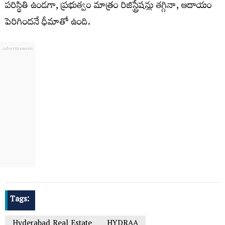
పరిస్థితి ఉండగా, ప్రభుత్వం మాత్రం రిజిస్ట్రేషన్లు తగ్గినా, ఆదాయం
పెరిగిందనే ధీమాతో ఉంది.
Tags:
Hyderabad Real Estate
HYDRAA