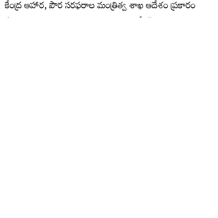
కేంద్ర ఆహార, పౌర సరఫరాల మంత్రిత్వ శాఖ ఆదేశం ప్రకారం
ప్రాథమిక విచారణ జరపగా 1.44 లక్షల బోగస్ కార్డులు ఉన్నట్లు
తేలింది. ఈ కార్డులను తొలగించాలని కోరుతూ పౌర సరఫరాల
కమిషనర్ కార్యాలయం నుంచి మంత్రి ఎన్ ఉత్తమ్ కుమార్ రెడ్డికి
ఫైలు వెళ్లింది. ఫైలును పరిశీలించిన ఉత్తమ్ కుమార్ రెడ్డి, తుది
ఆదేశాల కోసం ముఖ్యమంత్రి రేవంత్ రెడ్డికి పంపించినట్లు
తెలిసింది. ముఖ్యమంత్రి ఆదేశాల కోసం ఎదురు చూస్తున్నామని
పౌర సరఫరాల శాఖ అధికారులు చెబుతున్నారు. ఏం చర్యలు
తీసుకున్నారంటూ కేంద్ర ఆహార, పౌర సరఫరాల శాఖ నుంచి
రిమైండర్లు వస్తుండడంతో ఏం సమాధానం చెప్పాలో అర్థం
కావడంలేదని అధికారులు తలలు పట్టుకుంటున్నారు.
తెలంగాణ లో ప్రస్తుతం 1 కోటి 5 లక్షల 42వేల 188 ఫుడ్
సెక్యూరిటీ కార్డులున్నాయి. 3 కోట్ల 39 లక్షల 96 వేల 239 మంది