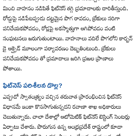
మించి వాహనం నడిపితే ఫిట్‌నెస్‌ తగ్గి ప్రమాదాలకు దారితీస్తుంది.
రోడ్డుపై నడిపేటప్పుడు దట్టమైన పొగ రావడం, బ్రేకులు సరిగా
పనిచేయకపోవడం, రోడ్లపై అకస్మాత్తుగా ఆగిపోవడం వంటి
సంఘటనలు జరుగుతుంటాయి. వాహనాలు వదిలే పొగలోని కార్బన్
డై ఆక్సైడ్ మూలంగా పర్యావరణం దెబ్బతింటుంది. బ్రేకులు
పనిచేయకపోవడం తో ప్రమాదాలు జరిగి ప్రజల ప్రాణాలు
పోతాయి.
ఫిట్‌నెస్‌ పరిశీలన డొల్ల?
ఎప్పుడో స్వాతంత్ర్యం వచ్చిన తరువాత ప్రారంభించిన ఫిట్‌నెస్‌
విధానమే ఇంకా కొనసాగుతున్నదని రవాణా శాఖ అధికారులు
చెబుతున్నారు. చాలా దేశాల్లో ఆటోమెటిక్ ఫిట్‌నెస్‌ టెస్టింగ్ సెంటర్లు
ఏర్పాటు చేశారు. పొరుగున ఉన్న ఆంధ్రప్రదేశ్ రాష్ట్రంలో కూడా