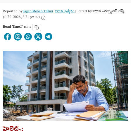
Reported by:
Edited by:
విధాత ఎక్స్క్లూజివ్ డెస్క్
Jagan Mohan Talluri
|
విధాత ప్రత్యేకం
|
|
Jul 30, 2026, 8:21 pm IST
Read Time:
7 mins
హైలైట్స్: