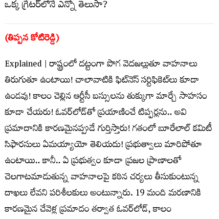
(తిప్పన కోటిరెడ్డి)
Explained | రాష్ట్రంలో దట్టంగా పొగ వెదజల్లుతూ వాహనాలు
తిరుగుతూ ఉంటాయి! చాలావాటికి ఫిట్‌నెస్‌ సర్టిఫికెట్‌లు కూడా
ఉండవు! కాలం చెల్లిన ఆర్టీసీ బస్సులను తుక్కుగా మార్చే సాహసం
కూడా చేయరు! ఓవర్‌లోడ్‌తో ప్రయాణించే టిప్పర్లను.. అవి
ప్రమాదానికి కారణమైనప్పుడే గుర్తిస్తారు! గతంలో బూరేలాల్‌ కమిటీ
సిఫారసులు ఏమయ్యాయో తెలియదు! ప్రభుత్వాలు మారిపోతూ
ఉంటాయి.. కానీ.. ఏ ప్రభుత్వం కూడా ప్రజల ప్రాణాలతో
చెలగాటమాడుతున్న వాహనాలపై కఠిన చర్యలు తీసుకుంటున్న
దాఖలు లేవని పరిశీలకులు అంటున్నారు. 19 మంది మరణానికి
కారణమైన చేవెళ్ల ప్రమాదం తర్వాత ఓవర్‌లోడ్‌, కాలం