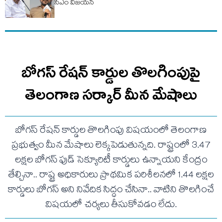
సీఎం విజయన్
బోగస్ రేషన్ కార్డుల తొలగింపుపై
తెలంగాణ సర్కార్ మీన మేషాలు
బోగస్‌ రేషన్‌ కార్డుల తొలగింపు విషయంలో తెలంగాణ
ప్రభుత్వం మీన మేషాలు లెక్కపెడుతున్నది. రాష్ట్రంలో 3.47
లక్షల బోగస్‌ ఫుడ్‌ సెక్యూరిటీ కార్డులు ఉన్నాయని కేంద్రం
తేల్చినా.. రాష్ట్ర అధికారులు ప్రాథమిక పరిశీలనలో 1.44 లక్షల
కార్డులు బోగస్‌ అని నివేదిక సిద్ధం చేసినా.. వాటిని తొలగించే
విషయలో చర్యలు తీసుకోవడం లేదు.