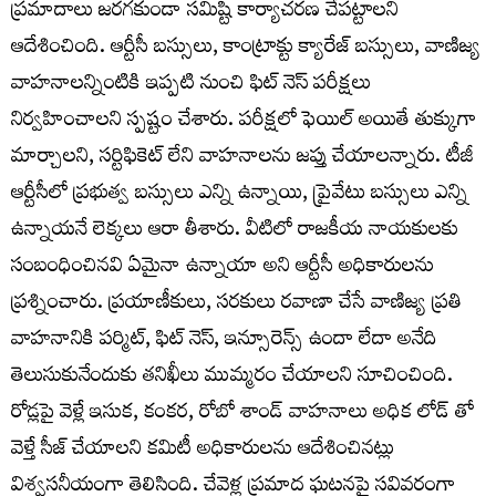
ప్రమాదాలు జరగకుండా సమిష్టి కార్యాచరణ చేపట్టాలని
ఆదేశించింది. ఆర్టీసీ బస్సులు, కాంట్రాక్టు క్యారేజ్ బస్సులు, వాణిజ్య
వాహనాలన్నింటికి ఇప్పటి నుంచి ఫిట్ నెస్ పరీక్షలు
నిర్వహించాలని స్పష్టం చేశారు. పరీక్షలో ఫెయిల్ అయితే తుక్కుగా
మార్చాలని, సర్టిఫికెట్ లేని వాహనాలను జప్తు చేయాలన్నారు. టీజీ
ఆర్టీసీలో ప్రభుత్వ బస్సులు ఎన్ని ఉన్నాయి, ప్రైవేటు బస్సులు ఎన్ని
ఉన్నాయనే లెక్కలు ఆరా తీశారు. వీటిలో రాజకీయ నాయకులకు
సంబంధించినవి ఏమైనా ఉన్నాయా అని ఆర్టీసీ అధికారులను
ప్రశ్నించారు. ప్రయాణీకులు, సరకులు రవాణా చేసే వాణిజ్య ప్రతి
వాహనానికి పర్మిట్, ఫిట్ నెస్, ఇన్సూరెన్స్ ఉందా లేదా అనేది
తెలుసుకునేందుకు తనిఖీలు ముమ్మరం చేయాలని సూచించింది.
రోడ్లపై వెళ్లే ఇసుక, కంకర, రోబో శాండ్ వాహనాలు అధిక లోడ్ తో
వెళ్తే సీజ్ చేయాలని కమిటీ అధికారులను ఆదేశించినట్లు
విశ్వసనీయంగా తెలిసింది. చేవెళ్ల ప్రమాద ఘటనపై సవివరంగా