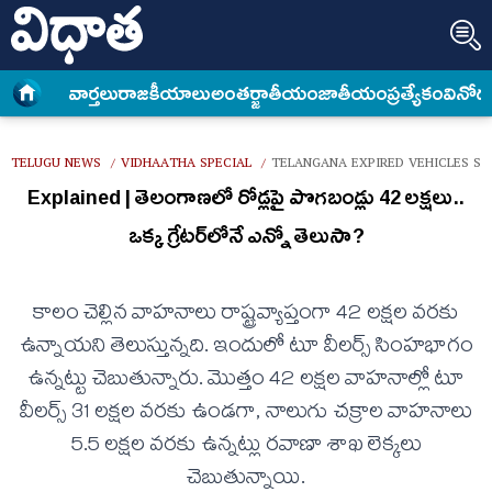
వార్త‌లు
రాజకీయాలు
అంత‌ర్జాతీయం
జాతీయం
ప్రత్యేకం
వినోద
TELUGU NEWS
VIDHAATHA SPECIAL
TELANGANA EXPIRED VEHICLES SA
/
/
Explained | తెలంగాణలో రోడ్లపై పొగబండ్లు 42 లక్షలు..
ఒక్క గ్రేటర్‌లోనే ఎన్నో తెలుసా?
కాలం చెల్లిన వాహనాలు రాష్ట్రవ్యాప్తంగా 42 లక్షల వరకు
ఉన్నాయని తెలుస్తున్నది. ఇందులో టూ వీలర్స్ సింహభాగం
ఉన్నట్టు చెబుతున్నారు. మొత్తం 42 లక్షల వాహనాల్లో టూ
వీలర్స్ 31 లక్షల వరకు ఉండగా, నాలుగు చక్రాల వాహనాలు
5.5 లక్షల వరకు ఉన్నట్లు రవాణా శాఖ లెక్కలు
చెబుతున్నాయి.