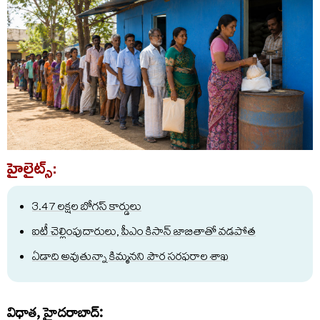
హైలైట్స్:
3.47 లక్షల బోగస్ కార్డులు
ఐటీ చెల్లింపుదారులు, పీఎం కిసాన్ జాబితాతో వడపోత
ఏడాది అవుతున్నా కిమ్మనని పౌర సరఫరాల శాఖ
విధాత, హైదరాబాద్: