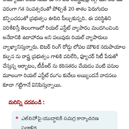
అయ్యాయి. అంటే సుమారు 35 వేల రిజిస్ట్రేషన్లు తగ్గాయి. ఆదాయ
పరంగా గత సంవత్సరంతో పోల్చితే 20 శాతం పెరుగుదల
కన్పించడంతో ప్రభుత్వం ఊపిరి పీల్చుకున్నది. ఈ పరిస్థితిని
పరిశీలిస్తే తెలంగాణలో రియల్ ఎస్టేట్ వ్యాపారం మందగించింది
అనేదానికి ఉదాహారణ అని పలువురు రియల్ వ్యాపారులు
వ్యాఖ్యానిస్తున్నారు. ఔటర్ రింగ్ రోడ్డు లోపల మౌలిక సదుపాయాల
కల్పన ను రాష్ట్ర ప్రభుత్వం గాలికి వదిలేసి, ఫ్యూచర్ సిటీ పేరుతో
చేస్తున్న ఆర్బాటం, టీడీఆర్ ను కఠినతరం చేయడం వంటి పనుల
మూలంగా రియల్ ఎస్టేట్ రంగం కుదేలు అయ్యిందనే వాదనలు
కూడా గట్టిగానే వినిపిస్తున్నాయి.
మరిన్ని చదవండి :
ఎల్‌నినోపై యుద్ధానికి సమగ్ర కార్యాచరణ
ప్రణాళిక