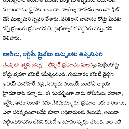
సంవత్సరాల తరువాత ఫిటనెస్ పరీక్ష ను తప్పనిసరి చేయాలని
సూచించారు. ప్రైవేటు అయినా, వాణిజ్య వాహనం అయినా ఫిట్
నెస్ ముఖ్యమని స్పష్టం చేశారు. పనికిరాని వాహనం రోడ్డు మీదకు
వస్తే ప్రజలకు ప్రమాదమని, ప్రభుత్వానిక చెడ్డపేరు వస్తుందని
తెలిపారు.
లారీలు, ఆర్టీసీ, ప్రైవేటు బస్సులకు తప్పనిసరి
చేవెళ్ల లో ఆర్టీసీ బస్సు – టిప్పర్ ప్రమాదం ఘటన
పై సుప్రీంకోర్టు
రోడ్డు భద్రతా కమిటీ సమీక్షించింది. గురువారం కమిటీ చైర్మన్
అభయ్ మనోహర్ సప్రే, సభ్యుడు సంజయ్ బందోపాధ్యాయ
హైదరాబాద్ వచ్చారు. ఈ సందర్భంగా వారు పోలీసులు, రవాణా,
ఆర్టీసీ, అధికారులతో సమావేశమయ్యారు. ప్రమాదాలకు కారణాలు,
ఎలా పరిష్కరించాలనేది కూడా అధికారులకు తెలుసని, అయినా
పట్టించుకోవడం లేదని కమిటీ అసహనం వ్యక్తం చేసింది. ఇలాంటి