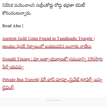
నివేదిక పంపించాలని సుప్రీంకోర్టు రోడ్డు భద్రతా కమిటీ
కోరిందంటున్నారు.
Read Also |
Ancient Gold Coins Found in Tamilnadu Temple |
ఆలయం పునర్ నిర్మాణంలో బయటపడిన బంగారు నాణేలు
Donald Trump : మా అణ్వాయుధాలతో ప్రపంచాన్ని 150సార్లు
పేల్చేయవచ్చు
Private Bus Travels| బిగ్ బాస్ చూస్తూ..ప్రైవేట్ ట్రావెల్స్ బస్సు
డ్రైవింగ్