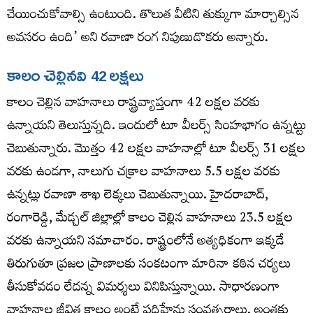
చేయించుకోవాల్సి ఉంటుంది. తొలుత వీటిని తుక్కుగా మార్చాల్సిన
అవసరం ఉంది’ అని రవాణా రంగ నిపుణుడొకరు అన్నారు.
కాలం చెల్లినవి 42 లక్షలు
కాలం చెల్లిన వాహనాలు రాష్ట్రవ్యాప్తంగా 42 లక్షల వరకు
ఉన్నాయని తెలుస్తున్నది. ఇందులో టూ వీలర్స్ సింహభాగం ఉన్నట్టు
చెబుతున్నారు. మొత్తం 42 లక్షల వాహనాల్లో టూ వీలర్స్ 31 లక్షల
వరకు ఉండగా, నాలుగు చక్రాల వాహనాలు 5.5 లక్షల వరకు
ఉన్నట్లు రవాణా శాఖ లెక్కలు చెబుతున్నాయి. హైదరాబాద్,
రంగారెడ్డి, మేడ్చల్ జిల్లాల్లో కాలం చెల్లిన వాహనాలు 23.5 లక్షల
వరకు ఉన్నాయని సమాచారం. రాష్ట్రంలోనే అత్యధికంగా ఇక్కడే
తిరుగుతూ ప్రజల ప్రాణాలకు సంకటంగా మారినా కఠిన చర్యలు
తీసుకోవడం లేదన్న విమర్శలు వినిపిస్తున్నాయి. సాధారణంగా
వాహనాల జీవిత కాలం అంటే పదిహేను సంవత్సరాలు. అంతకు