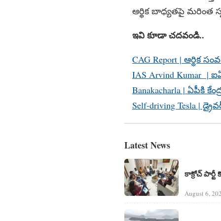
ఆర్థిక బాధ్యతపై మరింత స
ఇవి కూడా చదవండి..
CAG Report | ఆర్థిక సంవత్
IAS Arvind Kumar | ఐఏఎస్
Banakacharla | ఏపీకి కేం
Self-driving Tesla | డ్రైవర
Latest News
కాక్రోచ్ పార్టీ
August 6, 20