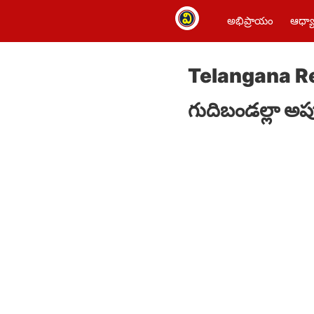
అభిప్రాయం
ఆధ్యా
Telangana Reve
గుదిబండల్లా అప్