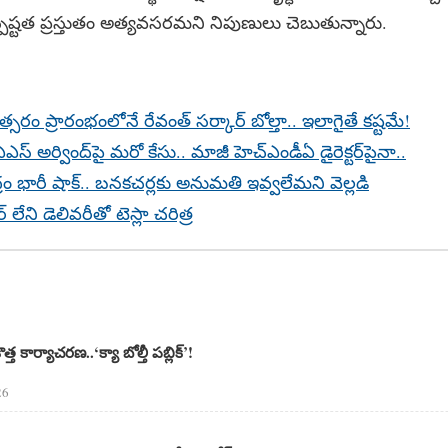
్పష్టత ప్రస్తుతం అత్యవసరమని నిపుణులు చెబుతున్నారు.
సరం ప్రారంభంలోనే రేవంత్‌ సర్కార్‌ బోల్తా.. ఇలాగైతే కష్టమే!
 అర్వింద్‌పై మరో కేసు.. మాజీ హెచ్ఎండీఏ డైరెక్టర్‌పైనా..
ద్రం భారీ షాక్‌.. బనకచర్లకు అనుమతి ఇవ్వలేమని వెల్లడి
్ లేని డెలివరీతో టెస్లా చరిత్ర
 కొత్త కార్యాచరణ..‘క్యా బోల్తీ పబ్లిక్’!
26