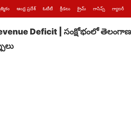
త్మికం
ఆంధ్ర ప్రదేశ్
ఓటీటీ
క్రీడలు
క్రైమ్‌
గాసిప్స్
గ్యాలరీ
nue Deficit | సంక్షోభంలో తెలంగాణ ఆర్థ
పులు