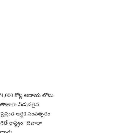
ు ₹4,000 కోట్ల ఆదాయ లోటు
ు తాజాగా విడుదలైన
ప్రస్తుత ఆర్థిక సంవత్సరం
ితే రాష్ట్రం “దివాలా
న్నారు.