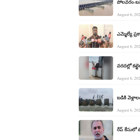
పోలవరం-బనకచర
August 6, 20
ఎమ్మెల్యే ప
August 6, 20
వరదల్లో కట్
August 6, 20
బడికి వెళ్ల
August 6, 20
రేప్ కేసులో 