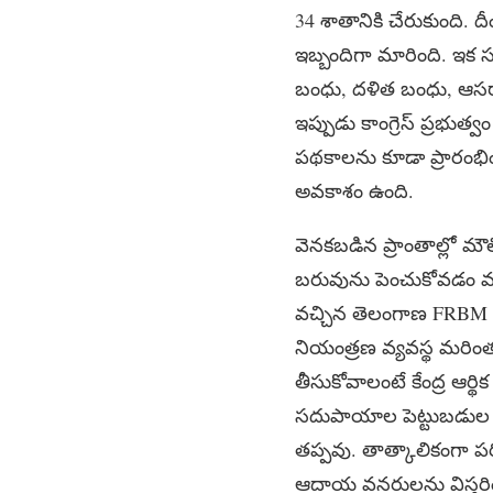
34 శాతానికి చేరుకుంది. ద
ఇబ్బందిగా మారింది. ఇక స
బంధు, దళిత బంధు, ఆసరా
ఇప్పుడు కాంగ్రెస్ ప్రభుత
పథకాలను కూడా ప్రారంభించ
అవకాశం ఉంది.
వెనకబడిన ప్రాంతాల్లో 
బరువును పెంచుకోవడం వల్ల 
వచ్చిన తెలంగాణ FRBM 
నియంత్రణ వ్యవస్థ మరింత ది
తీసుకోవాలంటే కేంద్ర ఆర్థి
సదుపాయాల పెట్టుబడుల రేట
తప్పవు. తాత్కాలికంగా పర
ఆదాయ వనరులను విస్తరించ