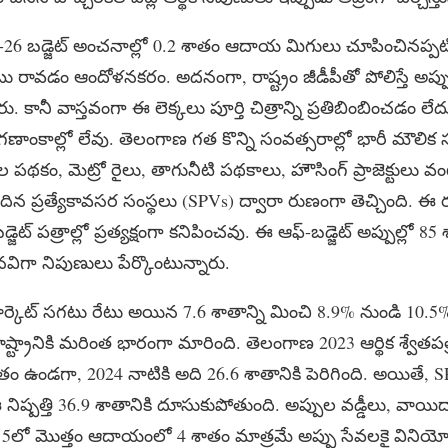
26 బడ్జెట్ అంచనాల్లో 0.2 శాతం ఆదాయ మిగులు చూపించినప్పటికీ,
 రావడం ఆందోళనకరం. అదనంగా, రాష్ట్రం జీడీపీతో పోలిస్తే అప్పు
. కానీ వాస్తవంగా ఈ లెక్కలు పూర్తి చిత్రాన్ని ప్రతిబింబించడం లేద
గణాంకాల్లో లేవు. తెలంగాణ గత కొన్ని సంవత్సరాల్లో భారీ మౌల
తల పథకం, మెట్రో రైలు, తాగునీటి పథకాలు, హౌసింగ్ ప్రాజెక్టులు
ందిన ప్రత్యేకావసర సంస్థలు (SPVs) ద్వారా రుణంగా తెచ్చింది. ఈ ర
డ్జెట్ పత్రాల్లో ప్రత్యక్షంగా కనిపించవు. ఈ ఆఫ్-బడ్జెట్ అప్పుల్లో
విగా నిపుణులు పేర్కొంటున్నారు.
 మార్కెట్ సగటు రేటు అయిన 7.6 శాతాన్ని మించి 8.9% నుండి 1
రాష్ట్రానికి మరింత భారంగా మారింది. తెలంగాణ 2023 ఆర్థిక శ్వేతపత్ర
తం ఉండగా, 2024 నాటికి అది 26.6 శాతానికి పెరిగింది. అయితే, S
 ఈ నిష్పత్తి 36.9 శాతానికి దూసుకుపోతుంది. అప్పుల వడ్డీలు, వాయిద
15లో మొత్తం ఆదాయంలో 4 శాతం మాత్రమే అప్పు సేవలకై వినియోగ