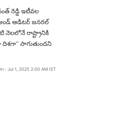
త్ రెడ్డి ఇటీవల
అండ్ ఆడిటర్ జనరల్‌
 నెలలోనే రాష్ట్రానికి
ాలా దిశగా” సాగుతుందని
n : Jul 1, 2025 2:00 AM IST