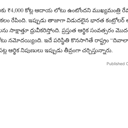
నెలకు ₹4,000 కోట్ల ఆదాయ లోటు ఉంటోందని ముఖ్యమంత్రి రేవం
కలం రేపింది. ఇప్పుడు తాజాగా విడుదలైన భారత కంట్రోలర్ 
 సాక్షాత్తూ ధ్రువీకరిస్తోంది. ప్రస్తుత ఆర్థిక సంవత్సరం మొదటి
లోటు నమోదయ్యింది. ఇదే పరిస్థితి కొనసాగితే రాష్ట్రం “దివ
్ల ఆర్థిక నిపుణులు ఇప్పుడు తీవ్రంగా చర్చిస్తున్నారు.
Published O