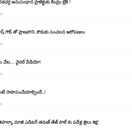
్ల అనుసంధాన ప్రాజెక్టుకు కేంద్రం బ్రేక్ !
26
్రకాష్ గౌడ్ తో ప్రాణహాని..కొడుకు సంచలన ఆరోపణలు
26
టెల వేట… వైరల్ వీడియో!
26
ాలంటే సాహసంచేయాల్సిందే..!
26
తెహల్కా మాజీ ఎడిటర్ తరుణ్ తేజ్ పాల్ కు పదేళ్ల జైలు శిక్ష!