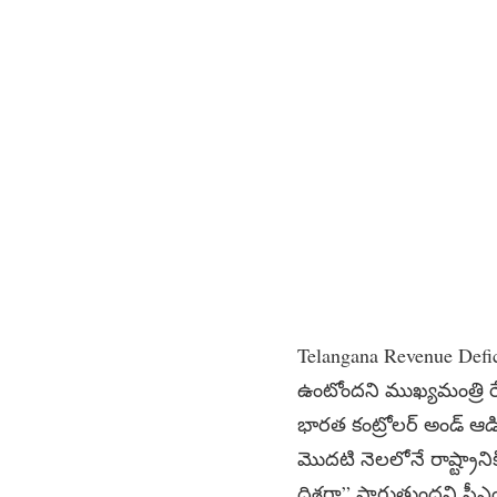
Telangana Revenue Defic
ఉంటోందని ముఖ్యమంత్రి ర
భారత కంట్రోలర్ అండ్ ఆడిటర
మొదటి నెలలోనే రాష్ట్రానిక
దిశగా” సాగుతుందని సీఎం చ