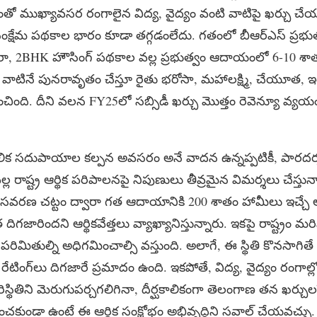
ీంతో ముఖ్యావసర రంగాలైన విద్య, వైద్యం వంటి వాటిపై ఖర్చు చేయడా
ంక్షేమ పథకాల భారం కూడా తగ్గడంలేదు. గతంలో బీఆర్ఎస్ ప్రభుత్వం
, 2BHK హౌసింగ్ పథకాల వల్ల ప్రభుత్వం ఆదాయంలో 6-10 శాతం
్వం వాటినే పునరావృతం చేస్తూ రైతు భరోసా, మహాలక్ష్మి, చేయూత, ఇం
ింది. దీని వలన FY25లో సబ్సిడీ ఖర్చు మొత్తం రెవెన్యూ వ్యయంల
మౌలిక సదుపాయాల కల్పన అవసరం అనే వాదన ఉన్నప్పటికీ, పారదర్
రాష్ట్ర ఆర్థిక పరిపాలనపై నిపుణులు తీవ్రమైన విమర్శలు చేస్తున్న
సవరణ చట్టం ద్వారా గత ఆదాయానికి 200 శాతం హామీలు ఇచ్చే
గజారిందని ఆర్థికవేత్తలు వ్యాఖ్యానిస్తున్నారు. ఇకపై రాష్ట్రం మరి
క పరిమితుల్ని అధిగమించాల్సి వస్తుంది. అలాగే, ఈ స్థితి కొనసాగితే 
ింగ్‌లు దిగజారే ప్రమాదం ఉంది. ఇకపోతే, విద్య, వైద్యం రంగాల్ల
ిస్థితిని మెరుగుపర్చగలిగినా, దీర్ఘకాలికంగా తెలంగాణ తన ఖర్చు
కుండా ఉంటే ఈ ఆర్థిక సంక్షోభం అభివృద్ధిని సవాల్ చేయవచ్చు