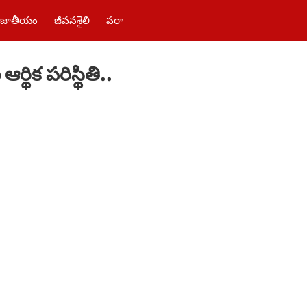
జాతీయం
జీవనశైలి
పర్యాటకం
తెలంగాణ‌
పాలిటిక్స్
ఫోటోలు
ిక పరిస్థితి..