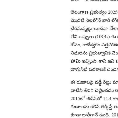
తెలంగాణ ప్రభుత్వం 2025-
మొదటి నెలలోనే భారీ లోటు
చేరనున్నట్లు అంచనా వేశారు
లేని అప్పులు (OBBs) ఈ 
కోసం, కాళేశ్వరం ఎత్తిపో
నిధులను ప్రభుత్వానికి చె
హామీ ఇచ్చింది. కానీ ఇవి బ
తాగునీటి పథకాలకే చెందిన
ఈ రుణాలపై వడ్డీ రేట్లు
వాటిని తిరిగి చెల్లించడం 
2015లో జీడీపీలో 14.4 శా
రుణాలను కలిపి లెక్కిస్తే
కూడా భారీగానే ఉంది. 20