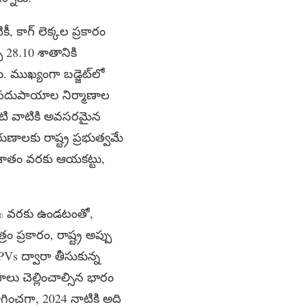
 కాగ్ లెక్కల ప్రకారం
 28.10 శాతానికి
ు. ముఖ్యంగా బడ్జెట్​లో
ిక సదుపాయాల నిర్మాణాల
 వంటి వాటికి అవసరమైన
ుణాలకు రాష్ట్ర ప్రభుత్వమే
 85 శాతం వరకు ఆయకట్టు,
0.5% వరకు ఉండటంతో,
ం ప్రకారం, రాష్ట్ర అప్పు
PVs ద్వారా తీసుకున్న
ాలు చెల్లించాల్సిన భారం
ించగా, 2024 నాటికి అది