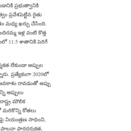
నికి ప్రభుత్వానికి
 ప్రవేశపెట్టిన రైతు
 మధ్య ఖర్చు చేసింది.
దిరమ్మ ఇళ్ల వంటి కొత్త
ో 11.5 శాతానికి పెరిగే
శకత లేకుండా అప్పుల
ారు. ప్రత్యేకంగా 2020లో
 అవకాశం రావడంతో అప్పు
న్ని అప్పులు
రాష్ట్ర మౌలిక
ో మరికొన్ని కోతలు
లపై నియంత్రణ సాధించి,
. పాలనా పారదర్శకత,