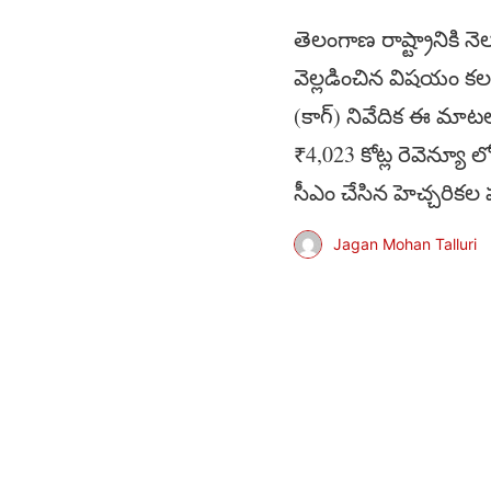
తెలంగాణ రాష్ట్రానికి 
వెల్లడించిన విషయం కల
(కాగ్) నివేదిక ఈ మాటలను
₹4,023 కోట్ల రెవెన్యూ 
సీఎం చేసిన హెచ్చరికల పట
Jagan Mohan Talluri