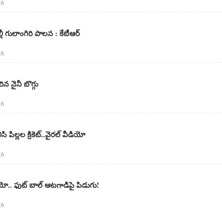
26
ల్లీ గులాంగిరి పాలన : కేటీఆర్
26
రిన నైనీ బొగ్గు
26
ి పిల్లల క్రికెట్..వైరల్ వీడియో
26
ియో.. ఫుట్ బాల్ ఆటగాడిపై పిడుగు!
26