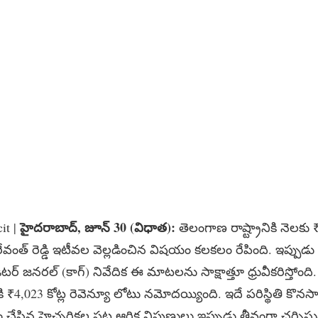
హైదరాబాద్‌, జూన్‌ 30 (విధాత):
it |
తెలంగాణ రాష్ట్రానికి నెలక
ేవంత్ రెడ్డి ఇటీవల వెల్లడించిన విషయం కలకలం రేపింది. ఇప్పుడ
్ జనరల్‌ (కాగ్) నివేదిక ఈ మాటలను సాక్షాత్తూ ధ్రువీకరిస్తోంది. 
ి ₹4,023 కోట్ల రెవెన్యూ లోటు నమోదయ్యింది. ఇదే పరిస్థితి కొనసాగ
ేసిన హెచ్చరికల పట్ల ఆర్థిక నిపుణులు ఇప్పుడు తీవ్రంగా చర్చిస్తు