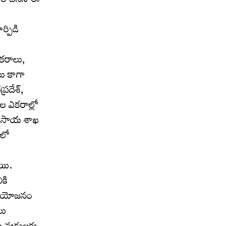
జారీ చేసిన ఈ
్పిడి
ఎకరాలు,
లు కాగా
రదేశ్,
ల ఎకరాల్లో
వ్యవసాయ శాఖ
ంలో
ాయి.
ికి
ప్రయోజనం
లు