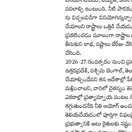
వినియోగించడం, విద్యుత్, కనీస
వదలాల్సి ఉంటుంది. నీటి పారకం
ను విచ్చలవిడిగా వినియోగిస్తున
చేయాలని రాష్ట్రాలు ఒత్తిడి 
ప్రకటించడం మూలంగా రాష్ట్రాల
తీసుకుని లాభ, నష్టాలు బేరీజు వే
చేసింది.
2026-27 సంవత్సరం నుంచి ప్రతి
ఉత్తరప్రదేశ్, పశ్చిమ బెంగాల్, 
చేయాల్సిందేనని తన ఆదేశాల్లో 
మళ్లించాలని, వారిలో చైతన్యం త
ఎకరాల్లో ప్రత్యామ్నాయ పంటల
తగ్గుతుందనేది నీతి ఆయోగ్ అంచ
తెలియచేయడంలో పూర్తిగా విఫలమైం
ప్రభుత్వానికి అటు రైతులకు నష్