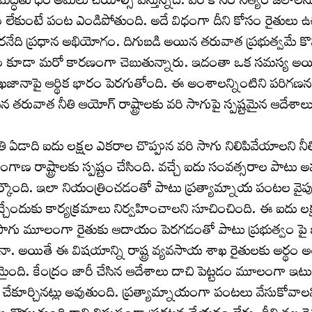
 మద్ధతు ధర అమలు చేయాల్సి వస్తున్నది. వరి కోసం నిత్యం జలా
 లేకుంటే పంట ఎండిపోతుంది. అదే విధంగా దీని కోసం రైతులు ఉచి
్నారనేది ప్రధాన అభియోగం. దిగుబడి అయిన తరువాత ప్రభుత్వమే కొ
చేయడం కూడా మరో కారణంగా చెబుతున్నారు. ఇదంతా ఒక సమస్య అయ
 ఖజానాపై ఆర్థిక భారం పెరగుతోంది. ఈ అంశాలన్నింటిని పరిగణన
సిన తరువాత నీతి ఆయోగ్ రాష్ట్రాలకు వరి సాగుపై స్పష్టమైన ఆదేశాల
 ఏడాది ఐదు లక్షల ఎకరాల చొప్పున వరి సాగు నిలిపివేయాలని నీ
తెలంగాణ రాష్ట్రాలకు స్పష్టం చేసింది. వచ్చే ఐదు సంవత్సరాల పాటు
పేర్కొంది. ఇలా నియంత్రించడంతో పాటు ప్రత్యామ్నాయ పంటల వైప
ెచ్చేందుకు కార్యక్రమాలు నిర్వహించాలని సూచించింది. ఈ ఐదు లక
 సాగు మూలంగా రైతుకు ఆదాయం పెరగడంతో పాటు ప్రభుత్వం పై
నా. అయితే ఈ విషయాన్ని రాష్ట్ర వ్యవసాయ శాఖ రైతులకు అర్థం 
ది. కేంద్రం జారీ చేసిన ఆదేశాలు దాచి పెట్టడం మూలంగా ఇటు రా
టం చేకూర్చినట్లు అవుతుంది. ప్రత్యామ్నాయంగా పంటలు వేసుకోవాల