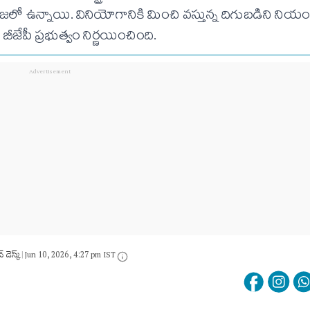
లో ఉన్నాయి. వినియోగానికి మించి వస్తున్న దిగుబడిని నియంత
 బీజేపీ ప్రభుత్వం నిర్ణయించింది.
్ డెస్క్
|
Jun 10, 2026, 4:27 pm IST