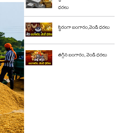
ధరలు
స్థిరంగా బంగారం,వెండి ధరలు
తగ్గిన బంగారం, వెండి ధరలు