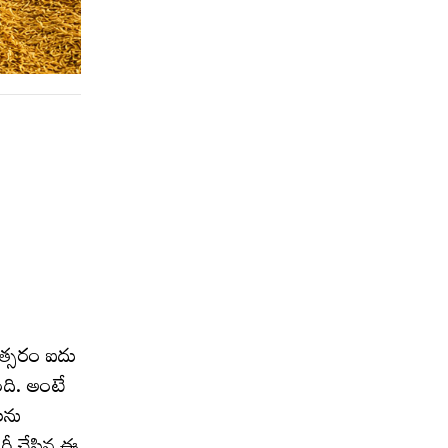
ంవత్సరం ఐదు
ంది. అంటే
లను