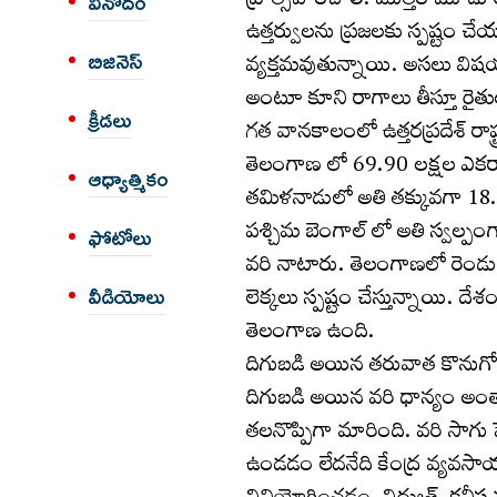
ప్రోత్సహించాలి. మొత్తం మూడు రాష్
వినోదం
ఉత్తర్వులను ప్రజలకు స్పష్టం చే
వ్యక్తమవుతున్నాయి. అసలు వి
బిజినెస్
అంటూ కూని రాగాలు తీస్తూ రైత
క్రీడలు
గత వానకాలంలో ఉత్తరప్రదేశ్ రాష
తెలంగాణ లో 69.90 లక్షల ఎకరా
ఆధ్యాత్మికం
తమిళనాడులో అతి తక్కువగా 18.5
పశ్చిమ బెంగాల్ లో అతి స్వల్
ఫోటోలు
వరి నాటారు. తెలంగాణలో రెండు స
లెక్కలు స్పష్టం చేస్తున్నాయి. దే
వీడియోలు
తెలంగాణ ఉంది.
దిగుబడి అయిన తరువాత కొనుగోళ్
దిగుబడి అయిన వరి ధాన్యం అంతా 
తలనొప్పిగా మారింది. వరి సాగ
ఉండడం లేదనేది కేంద్ర వ్యవసా