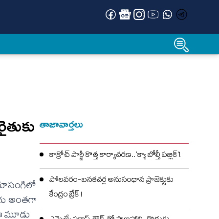
రైతుకు
తాజావార్తలు
కాక్రోచ్ పార్టీ కొత్త కార్యాచరణ..‘క్యా బోల్తీ పబ్లిక్’!
పోలవరం-బనకచర్ల అనుసంధాన ప్రాజెక్టుకు
 యాసంగిలో
కేంద్రం బ్రేక్ !
ాగు అంతగా
ో ఈ మూడు