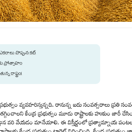
ల ఎకరాలు చొప్పున కట్
ు ప్రోత్సాహం
న్న రాష్ట్రం!
్ర ప్రభుత్వం వ్యవహరిస్తున్నది. రానున్న ఐదు సంవత్సరాలు ప్రతి స
గ్గించాలని కేంద్ర ప్రభుత్వం మూడు రాష్ట్రాలకు హుకుం జారీ చేసి
్పున వరి వేయడం మానేయాలి. ఈ విస్తీర్ణంలో ప్రత్యామ్నాయ పంట