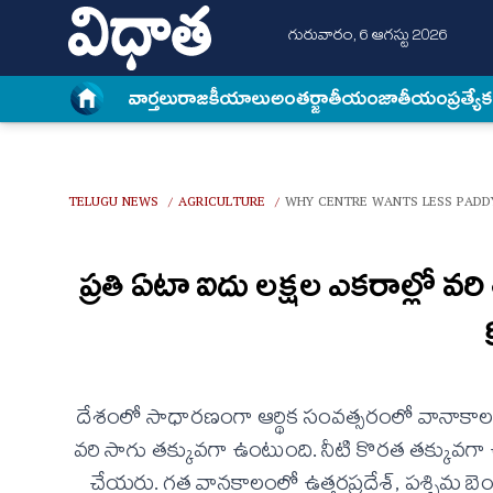
గురువారం, 6 ఆగస్టు 2026
వార్త‌లు
రాజకీయాలు
అంత‌ర్జాతీయం
జాతీయం
ప్రత్యే
TELUGU NEWS
AGRICULTURE
WHY CENTRE WANTS LESS PADD
/
/
ప్రతి ఏటా ఐదు లక్షల ఎకరాల్లో వర
దేశంలో సాధారణంగా ఆర్థిక సంవత్సరంలో వానాకాల
వరి సాగు తక్కువగా ఉంటుంది. నీటి కొరత తక్కు
చేయరు. గత వానకాలంలో ఉత్తరప్రదేశ్, పశ్చిమ బెం