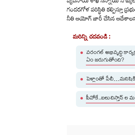
వ్యవసాయ శాఖ సన్నాయి నొక్కులు న
గందరగోళ పరిస్థితి కల్పిస్తూ ప్రభ
నీతి ఆయోగ్ జారీ చేసిన ఆదేశాలన
మరిన్ని చదవండి :
వరంగల్ అభివృద్ధి కార్యక్
ఏం జరుగుతోంది?
పెళ్లాంతో పేచీ…మనిషికి,
పీవోకే..బలుచిస్తాన్ ల మధ్య 