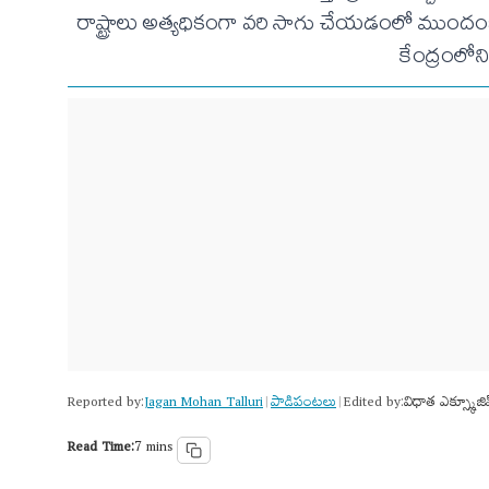
రాష్ట్రాలు అత్యధికంగా వరి సాగు చేయడంలో ముందంజ
కేంద్రంలోని
Reported by:
Jagan Mohan Talluri
పాడిపంటలు
Edited by:
విధాత ఎక్స్క్లూజివ
|
|
Read Time:
7 mins