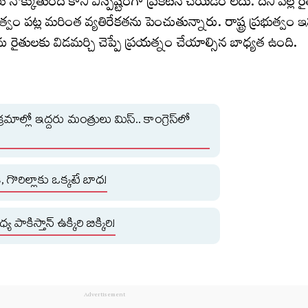
ొక్కుతుంది కాని విస్పష్టంగా ప్రకటన చేయడం లేదు. దీని వల్ల రైత
ుత్వం పట్ల మరింత వ్యతిరేకతను పెంచుతున్నారు. రాష్ట్ర ప్రభుత్వం ఇ
ు రైతులకు విడమర్చి చెప్పే ప్రయత్నం చేయాల్సిన బాధ్యత ఉంది.
రమాల్లో ఇద్దరు మంత్రులు మిస్.. కాంగ్రెస్‌లో
 గొరిల్లాకు ఒక్కటే బాధ!
పాకిస్తాన్ ఉక్కిరి బిక్కిరి!