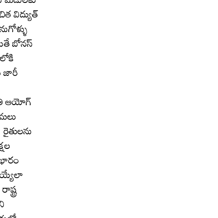
లను మడులకు
త విద్యుత్
నుగోళ్ళు
ితే బోనస్
లోకి
ు జారీ
తి ఆయోగ్
 అమలు
ు రైతులను
్షల
 భారం
అయ్యేలా
ష్ట్ర
ని