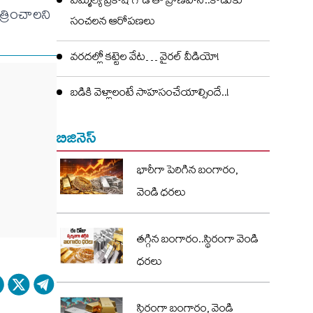
ఎమ్మెల్యే ప్రకాష్ గౌడ్ తో ప్రాణహాని..కొడుకు
్రించాలని
సంచలన ఆరోపణలు
వరదల్లో కట్టెల వేట… వైరల్ వీడియో!
బడికి వెళ్లాలంటే సాహసంచేయాల్సిందే..!
బిజినెస్
భారీగా పెరిగిన బంగారం,
వెండి ధరలు
తగ్గిన బంగారం..స్థిరంగా వెండి
ధరలు
స్థిరంగా బంగారం, వెండి