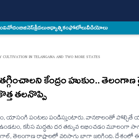
కం
వినోదం
బిజినెస్
క్రీడలు
ఆధ్యాత్మికం
ఫోటోలు
వీడియోలు
Y CULTIVATION IN TELANGANA AND TWO MORE STATES
ి తగ్గించాలని కేంద్రం హుకుం.. తెలంగాణ 
కొత్త తలనొప్పి
ం, యాసంగి పంటలు పండిస్తుంటారు. వానకాలంతో పోల్చితే
వగా ఉండటం, కనీస మద్ధతు ధర తక్కువ లభించడం మూలంగా స
గాల్, తెలంగాణ రాష్ట్రాలలో వరిసాగు బాగా జరిగింది. దేశంల