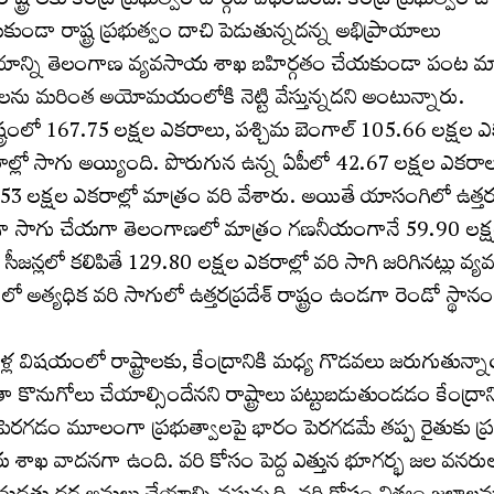
ట్రాలకు కేంద్ర ప్రభుత్వం టార్గెట్ విధించింది. కేంద్ర ప్రభుత్వం 
యకుండా రాష్ట్ర ప్రభుత్వం దాచి పెడుతున్నదన్న అభిప్రాయాలు
షయాన్ని తెలంగాణ వ్యవసాయ శాఖ బహిర్గతం చేయకుండా పంట మార
ులను మరింత అయోమయంలోకి నెట్టి వేస్తున్నదని అంటున్నారు.
్ట్రంలో 167.75 లక్షల ఎకరాలు, పశ్చిమ బెంగాల్ 105.66 లక్షల 
ల్లో సాగు అయ్యింది. పొరుగున ఉన్న ఏపీలో 42.67 లక్షల ఎకరా
3 లక్షల ఎకరాల్లో మాత్రం వరి వేశారు. అయితే యాసంగిలో ఉత్తరప్
పంగా సాగు చేయగా తెలంగాణలో మాత్రం గణనీయంగానే 59.90 లక్ష
ీజన్లలో కలిపితే 129.80 లక్షల ఎకరాల్లో వరి సాగి జరిగినట్లు 
శంలో అత్యధిక వరి సాగులో ఉత్తరప్రదేశ్ రాష్ట్రం ఉండగా రెండో స్థాన
ల విషయంలో రాష్ట్రాలకు, కేంద్రానికి మధ్య గొడవలు జరుగుతున్న
కొనుగోలు చేయాల్సిందేనని రాష్ట్రాలు పట్టుబడుతుండడం కేంద్రాన
ు పెరగడం మూలంగా ప్రభుత్వాలపై భారం పెరగడమే తప్ప రైతుకు 
య శాఖ వాదనగా ఉంది. వరి కోసం పెద్ద ఎత్తున భూగర్భ జల వనరు