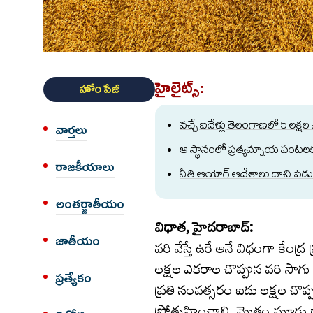
హైలైట్స్:
హోం పేజీ
వచ్చే ఐదేళ్లు తెలంగాణలో 5 లక్ష
వార్త‌లు
ఆ స్థానంలో ప్రత్యమ్నాయ పంటలక
రాజకీయాలు
నీతి ఆయోగ్ ఆదేశాలు దాచి పెడుతు
అంత‌ర్జాతీయం
విధాత, హైదరాబాద్:
జాతీయం
వరి వేస్తే ఉరే అనే విధంగా కేంద
లక్షల ఎకరాల చొప్పున వరి సాగు త
ప్రత్యేకం
ప్రతి సంవత్సరం ఐదు లక్షల చొప