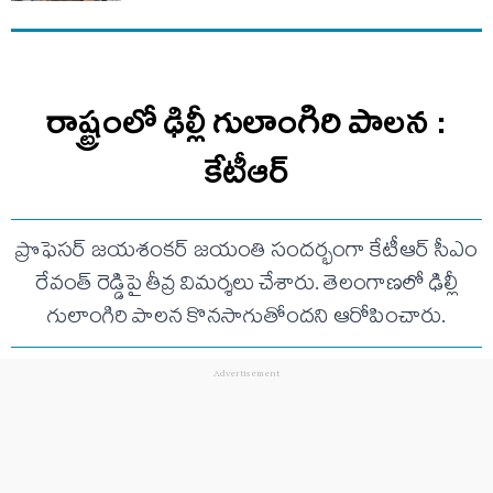
రాష్ట్రంలో ఢిల్లీ గులాంగిరి పాలన :
కేటీఆర్
ప్రొఫెసర్ జయశంకర్ జయంతి సందర్భంగా కేటీఆర్ సీఎం
రేవంత్ రెడ్డిపై తీవ్ర విమర్శలు చేశారు. తెలంగాణలో ఢిల్లీ
గులాంగిరి పాలన కొనసాగుతోందని ఆరోపించారు.