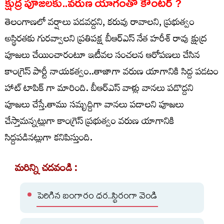
క్షుద్ర పూజలకు..వరుణ యాగంతో కౌంటర్ ?
తెలంగాణలో వర్షాలు పడవద్దని, కరువు రావాలని, ప్రభుత్వం
అస్థిరతకు గురవ్వాలని ప్రతిపక్ష బీఆర్ఎస్ నేత హరీశ్ రావు క్షుద్ర
పూజలు చేయించారంటూ ఇటీవల సంచలన ఆరోపణలు చేసిన
కాంగ్రెస్ పార్టీ నాయకత్వం..తాజాగా వరుణ యాగానికి సిద్ద పడటం
హాట్ టాపిక్ గా మారింది. బీఆర్ఎస్ వాళ్లు వానలు పడొద్దని
పూజలు చేస్తే.తాము సమృద్దిగా వానలు పడాలని పూజలు
చేస్తామన్నట్లుగా కాంగ్రెస్ ప్రభుత్వం వరుణ యాగానికి
సిద్దపడినట్లుగా కనిపిస్తుంది.
మరిన్ని చదవండి :
పెరిగిన బంగారం ధర..స్థిరంగా వెండి