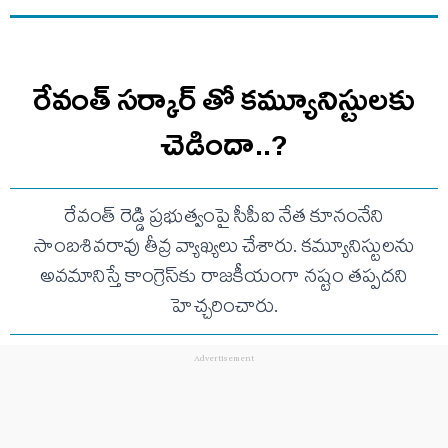
రేవంత్ సర్కార్ తో కమ్యూనిస్టులకు
చెడిందా..?
రేవంత్ రెడ్డి ప్రభుత్వంపై సీపీఐ నేత కూనంనేని
సాంబశివరావు తీవ్ర వ్యాఖ్యలు చేశారు. కమ్యూనిస్టులను
అవమానిస్తే కాంగ్రెస్‌కు రాజకీయంగా నష్టం తప్పదని
హెచ్చరించారు.