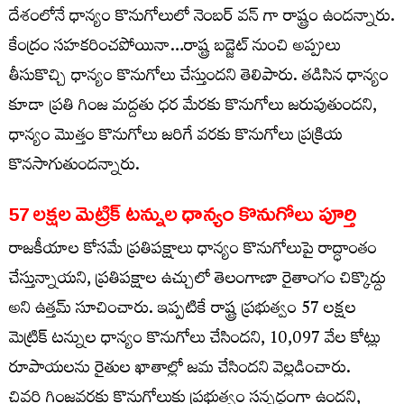
దేశంలోనే ధాన్యం కొనుగోలులో నెంబర్ వన్ గా రాష్ట్రం ఉందన్నారు.
కేంద్రం సహకరించపోయినా…రాష్ట్ర బడ్జెట్ నుంచి అప్పులు
తీసుకొచ్చి ధాన్యం కొనుగోలు చేస్తుందని తెలిపారు. తడిసిన ధాన్యం
కూడా ప్రతి గింజ మద్దతు ధర మేరకు కొనుగోలు జరుపుతుందని,
ధాన్యం మొత్తం కొనుగోలు జరిగే వరకు కొనుగోలు ప్రక్రియ
కొనసాగుతుందన్నారు.
57 లక్షల మెట్రిక్ టన్నుల ధాన్యం కొనుగోలు పూర్తి
రాజకీయాల కోసమే ప్రతిపక్షాలు ధాన్యం కొనుగోలుపై రాద్ధాంతం
చేస్తున్నాయని, ప్రతిపక్షాల ఉచ్చులో తెలంగాణా రైతాంగం చిక్కొద్దు
అని ఉత్తమ్ సూచించారు. ఇప్పటికే రాష్ట్ర ప్రభుత్వం 57 లక్షల
మెట్రిక్ టన్నుల ధాన్యం కొనుగోలు చేసిందని, 10,097 వేల కోట్లు
రూపాయలను రైతుల ఖాతాల్లో జమ చేసిందని వెల్లడించారు.
చివరి గింజవరకు కొనుగోలుకు ప్రభుత్వం సన్నద్ధంగా ఉందని,