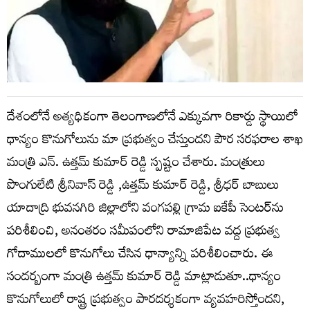
దేశంలోనే అత్యధికంగా తెలంగాణలోనే ఎక్కువగా రికార్డు స్థాయిలో
ధాన్యం కొనుగోలును మా ప్రభుత్వం చేస్తుందని పౌర సరఫరాల శాఖ
మంత్రి ఎన్. ఉత్తమ్ కుమార్ రెడ్డి స్పష్టం చేశారు. మంత్రులు
పొంగులేటి శ్రీనివాస్ రెడ్డి ,ఉత్తమ్ కుమార్ రెడ్డి, శ్రీధర్ బాబులు
యాదాద్రి భువనగిరి జిల్లాలోని వంగపల్లి గ్రామ ఐకేపీ సెంటర్‌ను
పరిశీలించి, అనంతరం సమీపంలోని రామాజిపేట వద్ద ప్రభుత్వ
గోదాములలో కొనుగోలు చేసిన ధాన్యాన్ని పరిశీలించారు. ఈ
సందర్బంగా మంత్రి ఉత్తమ్ కుమార్ రెడ్డి మాట్లాడుతూ..ధాన్యం
కొనుగోలులో రాష్ట్ర ప్రభుత్వం పారదర్శకంగా వ్యవహరిస్తోందని,