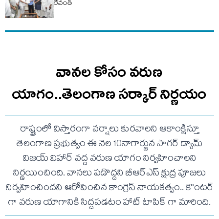
రేవంత్
వానల కోసం వరుణ
యాగం..తెలంగాణ సర్కార్ నిర్ణయం
రాష్ట్రంలో విస్తారంగా వర్షాలు కురవాలని ఆకాంక్షిస్తూ
తెలంగాణ ప్రభుత్వం ఈ నెల 10నాగార్జున సాగర్ డ్యామ్
విజయ్ విహార్ వద్ద వరుణ యాగం నిర్వహించాలని
నిర్ణయించింది. వానలు పడొద్దని బీఆర్ఎస్ క్షుద్ర పూజలు
నిర్వహించిందని ఆరోపించిన కాంగ్రెస్ నాయకత్వం.. కౌంటర్
గా వరుణ యాగానికి సిద్దపడటం హాట్ టాపిక్ గా మారింది.