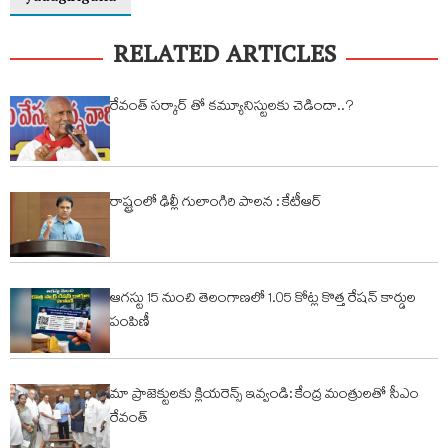
RELATED ARTICLES
రేవంత్ సర్కార్ తో కమ్యూనిస్టులకు చెడిందా..?
రాష్ట్రంలో ఢిల్లీ గులాంగిరి పాలన : కేటీఆర్
ఆగస్టు 15 నుంచి తెలంగాణలో 1.05 కోట్ల కొత్త రేషన్ కార్డుల
పంపిణీ
మా ప్రాజెక్టులకు క్లియరెన్స్ ఇవ్వండి: కేంద్ర మంత్రులతో సీఎం
రేవంత్