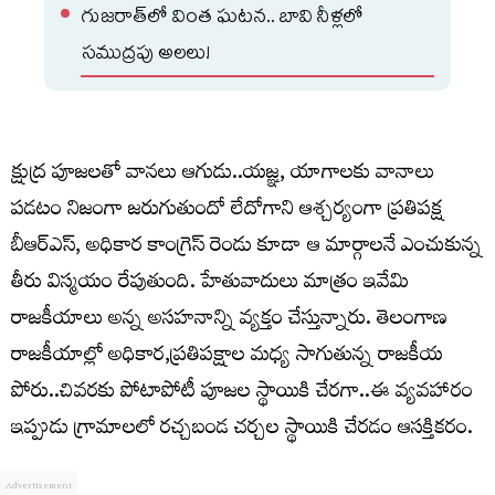
గుజరాత్‌లో వింత ఘటన.. బావి నీళ్లలో
సముద్రపు అలలు!
క్షుద్ర పూజలతో వానలు ఆగుడు..యజ్ఞ, యాగాలకు వానాలు
పడటం నిజంగా జరుగుతుందో లేదోగాని ఆశ్చర్యంగా ప్రతిపక్ష
బీఆర్ఎస్, అధికార కాంగ్రెస్ రెండు కూడా ఆ మార్గాలనే ఎంచుకున్న
తీరు విస్మయం రేపుతుంది. హేతువాదులు మాత్రం ఇవేమి
రాజకీయాలు అన్న అసహనాన్ని వ్యక్తం చేస్తున్నారు. తెలంగాణ
రాజకీయాల్లో అధికార,ప్రతిపక్షాల మధ్య సాగుతున్న రాజకీయ
పోరు..చివరకు పోటాపోటీ పూజల స్థాయికి చేరగా..ఈ వ్యవహారం
ఇప్పుడు గ్రామాలలో రచ్చబండ చర్చల స్థాయికి చేరడం ఆసక్తికరం.