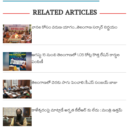
RELATED ARTICLES
వానల కోసం వరుణ యాగం..తెలంగాణ సర్కార్ నిర్ణయం
ఆగస్టు 15 నుంచి తెలంగాణలో 1.05 కోట్ల కొత్త రేషన్ కార్డుల
పంపిణీ
తెలంగాణలో చెరకు సాగు పెంచాలి: సీఎస్ సంజయ్ జాజు
కాళేశ్వరంపై మాట్లాడే అర్హత కేటీఆర్ కు లేదు : మంత్రి ఉత్తమ్