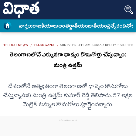
వార్త‌లు
రాజకీయాలు
అంత‌ర్జాతీయం
జాతీయం
ప్రత్యేకం
వినోద
TELUGU NEWS
TELANGANA
MINISTER UTTAM KUMAR REDDY SAID THA
/
/
తెలంగాణలోనే ఎక్కువగా ధాన్యం కొనుగోళ్లు చేస్తున్నాం:
మంత్రి ఉత్తమ్
దేశంలోనే అత్యధికంగా తెలంగాణలో ధాన్యం కొనుగోలు
చేస్తున్నామని మంత్రి ఉత్తమ్ కుమార్ రెడ్డి తెలిపారు. 57 లక్షల
మెట్రిక్ టన్నుల కొనుగోలు పూర్తైందన్నారు.