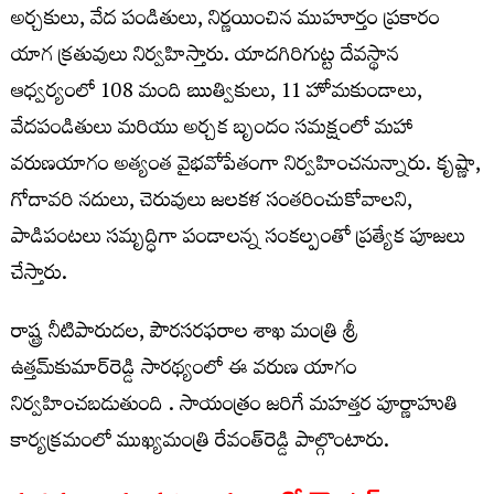
అర్చకులు, వేద పండితులు, నిర్ణయించిన ముహూర్తం ప్రకారం
యాగ క్రతువులు నిర్వహిస్తారు. యాదగిరిగుట్ట దేవస్థాన
ఆధ్వర్యంలో 108 మంది ఋత్వికులు, 11 హోమకుండాలు,
వేదపండితులు మరియు అర్చక బృందం సమక్షంలో మహా
వరుణయాగం అత్యంత వైభవోపేతంగా నిర్వహించనున్నారు. కృష్ణా,
గోదావరి నదులు, చెరువులు జలకళ సంతరించుకోవాలని,
పాడిపంటలు సమృద్ధిగా పండాలన్న సంకల్పంతో ప్రత్యేక పూజలు
చేస్తారు.
రాష్ట్ర నీటిపారుదల, పౌరసరఫరాల శాఖ మంత్రి శ్రీ
ఉత్తమ్‌కుమార్‌రెడ్డి సారథ్యంలో ఈ వరుణ యాగం
నిర్వహించబడుతుంది . సాయంత్రం జరిగే మహత్తర పూర్ణాహుతి
కార్యక్రమంలో ముఖ్యమంత్రి రేవంత్‌రెడ్డి పాల్గొంటారు.