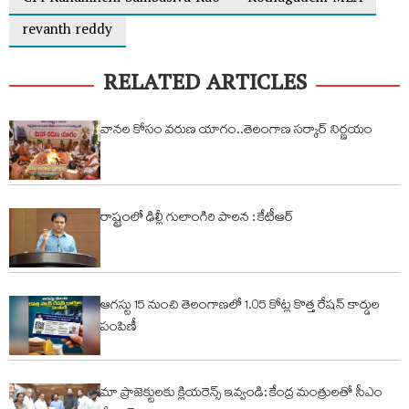
revanth reddy
RELATED ARTICLES
వానల కోసం వరుణ యాగం..తెలంగాణ సర్కార్ నిర్ణయం
రాష్ట్రంలో ఢిల్లీ గులాంగిరి పాలన : కేటీఆర్
ఆగస్టు 15 నుంచి తెలంగాణలో 1.05 కోట్ల కొత్త రేషన్ కార్డుల
పంపిణీ
మా ప్రాజెక్టులకు క్లియరెన్స్ ఇవ్వండి: కేంద్ర మంత్రులతో సీఎం