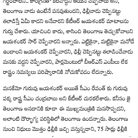
గర్జించాలని.. కాంగ్రెస్‌తో కలవొద్దని ఆయన చెప్పేవారు అని,
తెలంగాణ వాడు ఉంటేనే పనవుతుందని, ఢిల్లీవాడు చెప్పినట్టు
తలాడిస్తే ఏమీ కాదని అనేవారని కేటీఆర్ జయశంకర్ మాటాలను
గుర్తు చేశారు. యాచించి కాదు, శాసించి తెలంగాణ తెచ్చుకోవాలని
జయశంకర్ సార్ చెప్పేవారని అన్నారు. ఎట్టికైనా, మట్టికైనా మనోడే
ఉండాలని జయశంకర్ చెప్పేవారని, ఢిల్లీ చెప్పినట్టు తలాడించేవాడు
మనకు వద్దని చెప్పేవారని, పార్లమెంటులో బీఆర్ఎస్ ఎంపీలు లేక
రాష్ట్రం సమస్యలు పరిష్కారానికి నోచుకోవడం లేదన్నారు.
మనకేమో గురువు జయశంకర్ అయితే సీఎం రేవంత్ కు గురువు
పక్క రాష్ట్ర సీఎం చంద్రబాబు అని కేటీఆర్ చురకలేశారు. కనీసం జై
తెలంగాణ అనడానికి కూడా ఈ ముఖ్యమంత్రికి మనసొప్పదని,
అలాంటి దౌర్భాగ్య పరిస్థితిలో తెలంగాణ ఉందన్నారు. తెలంగాణ
నుంచి నిధులు మొత్తం ఢిల్లీకి ఇచ్చి వస్తున్నడాని, 75 సార్లు ఢిల్లీకి