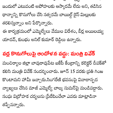
ఇందులో ఎటువంటి అపోహలకు ఆస్కారమే లేదు అని, తడిసిన
ధాన్యాన్ని కొనుగోలు చేసి సత్వరమే బాయిల్డ్ రైస్ మిల్లులకు
తరలిస్తున్నాం అని పేర్కొన్నారు.
ఈ కార్యక్రమంలో ఎమ్మెల్యేలు వేముల విరేశం, బీర్ల అయిలయ్య
యాదవ్, కుంభం అనిల్ కుమార్ రెడ్డిలు ఉన్నారు.
వడ్ల కొనుగోలుపై ఆందోళన వద్దు: మంత్రి వివేక్
మంచిర్యాల జిల్లా బావురావుపేట ఐకేపీ కేంద్రాన్ని కలెక్టర్ దీపక్‌తో
కలిసి మంత్రి వివేక్ సందర్శించారు. జూన్ 15 వరకు ప్రతి గింజ
కొంటామని హామీ ఇచ్చారు.సింగరేణి భవనంపై వివాదాస్పద
వ్యాఖ్యలు చేసిన మాజీ ఎమ్మెల్యే బాల్క సుమన్‌పై మండిపడ్డారు.
సంఘ విద్రోహక చర్యలను ప్రేరేపించేలా ఎవరు మాట్లాడినా
తప్పేనన్నారు.