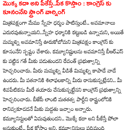
మొక్క కదా అని పీకేస్తే..పీక కొస్తాం : కాంగ్రెస్ కు
కూనంనేని స్ట్రాంగ్ వార్నింగ్
మిత్రపక్షంగా మేము స్నేహ ధర్మం పాటిస్తుంటే.. అవమానాలు
ఎదురవుతున్నాయని..స్నేహ ధర్మానికి కట్టుబడి ఉన్నామని, అయితే
మమ్మల్ని అవమానిస్తే ఊరుకోబోమని మిత్రపక్షం కాంగ్రెస్ కు
కూనంనేని స్పష్టం చేశారు. కమ్యూనిష్టులను అవమానిస్తే బీఆర్ఎస్
కు పట్టిన గతే మీకు పడుతుందని రేవంత్ ప్రభుత్వాన్ని
హెచ్చరించారు. మీరు మమ్మల్ని వీడితే మిమ్మల్ని కాపాడే వాడే
ఉండరు. మీ పతనానికి శిలాఫలకాన్ని మీరు రాసుకున్నట్లేనని.. మీ
శివపేటికను మీరే తయారు చేసుకున్నట్టేనని కాంగ్రెస్ ప్రభుత్వాన్ని
హెచ్చరించారు. బీజేపీ లాంటి మతతత్వ పార్టీని రాష్ట్రంలోనికి
రానివ్వకూడదనే మీకు మద్దతు ఇచ్చాం అన్నారు.
కమ్యూనిస్టులతో ఏమవుతుందని.. మొక్కే కదా అని పీకేస్తే పోలా
అనుకుంటే.. పీక కోస్తాం అని, కమ్యూనిస్టులు పదిమంది