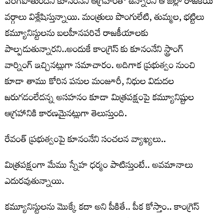
పెరిగిపోతుందని కూనంనేని ఆగ్రహంతో ఉన్నారని ఆ జిల్లా రాజకీయ
వర్గాలు విశ్లేషిస్తున్నాయి. మంత్రులు పొంగులేటి, తుమ్మల, భట్టిలు
కమ్యూనిస్టులను బలహీనపరిచే రాజకీయాలకు
పాల్పడుతున్నారని..అందుకే కాంగ్రెస్ కు కూనంనేని స్ట్రాంగ్
వార్నింగ్ ఇచ్చినట్లుగా సమాచారం. అదిగాక ప్రభుత్వం నుంచి
కూడా తాము కోరిన పనుల మంజూరీ, నిధుల విడుదల
జరుగడంలేదన్న అసహనం కూడా మిత్రపక్షంపై కమ్యూనిష్టుల
ఆగ్రహానికి కారణమైనట్లుగా తెలుస్తుంది.
రేవంత్ ప్ర‌భుత్వంపై కూనంనేని సంచ‌ల‌న వ్యాఖ్య‌లు..
మిత్రపక్షంగా మేము స్నేహ ధర్మం పాటిస్తుంటే.. అవమానాలు
ఎదురవుతున్నాయి.
కమ్యూనిస్టుల‌ను మొక్కే కదా అని పీకితే.. పీక కోస్తాం.. కాంగ్రెస్