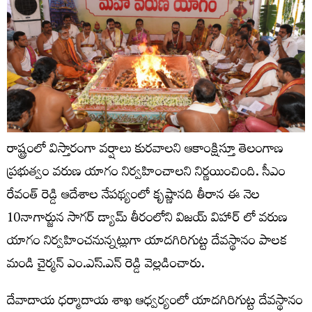
రాష్ట్రంలో విస్తారంగా వర్షాలు కురవాలని ఆకాంక్షిస్తూ తెలంగాణ
ప్రభుత్వం వరుణ యాగం నిర్వహించాలని నిర్ణయించింది. సీఎం
రేవంత్ రెడ్డి ఆదేశాల నేపథ్యంలో కృష్ణానది తీరాన ఈ నెల
10నాగార్జున సాగర్ డ్యామ్ తీరంలోని విజయ్ విహార్ లో వరుణ
యాగం నిర్వహించనున్నట్లుగా యాదగిరిగుట్ట దేవస్థానం పాలక
మండి చైర్మన్ ఎం.ఎస్.ఎన్ రెడ్డి వెల్లడించారు.
దేవాదాయ ధర్మాదాయ శాఖ ఆధ్వర్యంలో యాదగిరిగుట్ట దేవస్థానం