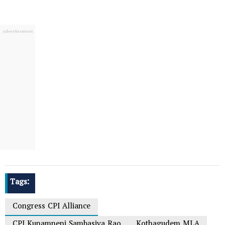
Tags:
Congress CPI Alliance
CPI Kunamneni Sambasiva Rao
Kothagudem MLA