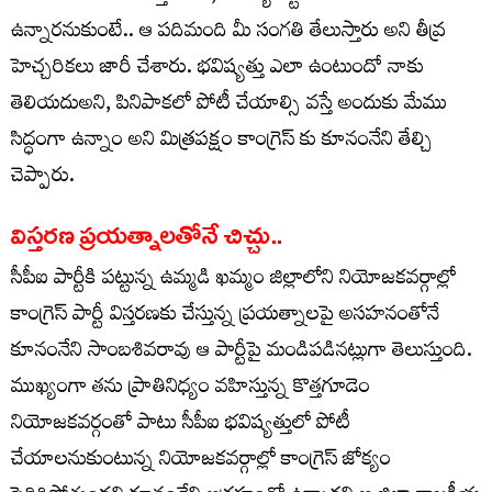
ఉన్నారనుకుంటే.. ఆ పదిమంది మీ సంగతి తేలుస్తారు అని తీవ్ర
హెచ్చరికలు జారీ చేశారు. భవిష్యత్తు ఎలా ఉంటుందో నాకు
తెలియదుఅని, పినిపాకలో పోటీ చేయాల్సి వస్తే అందుకు మేము
సిద్ధంగా ఉన్నాం అని మిత్రపక్షం కాంగ్రెస్ కు కూనంనేని తేల్చి
చెప్పారు.
విస్తరణ ప్రయత్నాలతోనే చిచ్చు..
సీపీఐ పార్టీకి పట్టున్న ఉమ్మడి ఖమ్మం జిల్లాలోని నియోజకవర్గాల్లో
కాంగ్రెస్ పార్టీ విస్తరణకు చేస్తున్న ప్రయత్నాలపై అసహనంతోనే
కూనంనేని సాంబశివరావు ఆ పార్టీపై మండిపడినట్లుగా తెలుస్తుంది.
ముఖ్యంగా తను ప్రాతినిధ్యం వహిస్తున్న కొత్తగూడెం
నియోజకవర్గంతో పాటు సీపీఐ భవిష్యత్తులో పోటీ
చేయాలనుకుంటున్న నియోజకవర్గాల్లో కాంగ్రెస్ జోక్యం