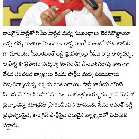
కాంగ్రెస్ పార్టీతో సీపీఐ పార్టీకి మధ్య సంబంధాలు బెడిసికొట్టాయా
అన్న చర్చ తాజాగా తెలంగాణ రాష్ట్ర రాజకీయాలలో హాట్ టాపిక్
గా మారింది. సీఎంరేవంత్ రెడ్డి ప్ర‌భుత్వంపై సీపీఐ రాష్ట్ర కార్యదర్శి,
ఆ పార్టీ కొత్తగూడెం ఎమ్మెల్యే కూనంనేని సాంబశివరావు తాజాగా
చేసిన సంచ‌లన వ్యాఖ్యలు రెండు పార్టీల మధ్య సంబంధాలు
దెబ్బతిన్నాయన్న చర్చను రగిలించాయి. పార్టీ జాతీయ కమిటీ
పిలుపు మేరకు పినపాక మండలం ఏడూళ్ల బయ్యారం క్రాస్ రోడ్డులో
ప్రజాచైతన్య యాత్రను ప్రారంభించిన కూనంనేని సీఎం రేవంత్ రెడ్డి
ప్రభుత్వంపైన, కాంగ్రెస్ పార్టీపైన పదునైన వ్యాఖ్యలతో విరుచుక
పడ్డారు.