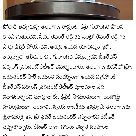
పోరాడి తెచ్చుకున్న తెలంగాణ రాష్ట్రంలో ఢిల్లీ గులాంగిరి పాలన
కొనసాగుతుందని, సీఎం రేవంత్ రెడ్డి 32 నెలల్లో రేవంత్ రెడ్డి 75
సార్లు ఢిల్లీకి పోయాడని, అక్కడ ఆయన యాచిస్తున్నాడో,
ఇస్తున్నాడో తెలీదు కానీ.. గులాంగిరి చేస్తున్నాడని బీఆర్ఎస్
వర్కింగ్ ప్రెసిడెంట్ కేటీఆర్ విమర్శించారు. తెలంగాణ భవన్‌లో ప్రొ.
జయశంకర్ సార్ జయంతి సందర్భంగా ఆయన విగ్రహానికి
బీఆర్ఎస్ వర్కింగ్ ప్రెసిడెంట్ కేటీఆర్ పూలమాల వేసి
నివాళులర్పించి మాట్లాడారు. ఢిల్లీకి సామంతులుగా ఉండొద్దు,
స్వతంత్రులుగా ఉండాలి.. స్వీయ రాజకీయ అస్తిత్వమే తెలంగాణకు
శ్రీరామరక్ష అని ప్రొఫెసర్ జయశంకర్ చెప్పేవారని కేటీఆర్
చెప్పుకొచ్చారు. కేసీఆర్ లాగా గొంతు విప్పితే సింహంలా