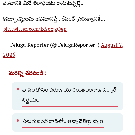
పతనానికి మీరే శిలాఫలకం రాసుకున్న‌ట్టే..
క‌మ్యూనిస్టుల‌ను అవ‌మానిస్తే.. రేవంత్ ప్ర‌భుత్వానికీ…
pic.twitter.com/IxSoxjkQep
— Telugu Reporter (@TeluguReporter_)
August 7,
2026
మరిన్ని చదవండి :
వానల కోసం వరుణ యాగం..తెలంగాణ సర్కార్
నిర్ణయం
ఎలుగుబంటి దాడిలో.. అన్నాచెల్లెళ్లు మృతి