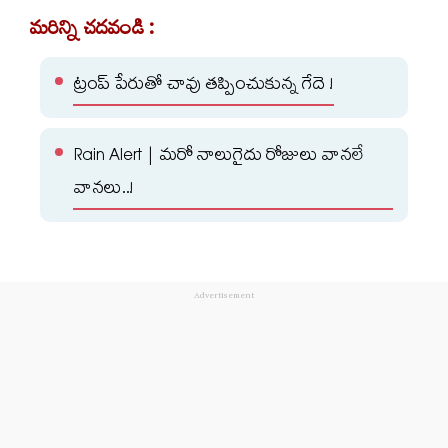
మరిన్ని చదవండి :
ట్రంప్ పేరుతో చావు తప్పించుకున్న గేదె !
Rain Alert | మ‌రో నాలుగైదు రోజులు వాన‌లే
వాన‌లు..!