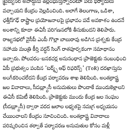
ట్రైబ్యునల్ అవార్డును ఉల్లంఘిస్తున్నారంటూ పలు ఫిర్యాదులు
వచ్చాయని కేంద్రం వెల్లడించింది. అలాగే తెలంగాణ, ఒడిశా,
ఛత్తీస్‌గఢ్ రాష్ట్రాల ప్రయోజనాలపై ప్రభావం పడే అవకాశం ఉందనే
అంశాన్ని కూడా ఈఏసీ పరిగణనలోకి తీసుకుందని తెలిపారు.
రాజ్యసభలో వైసీపీ ఎంపీ గొల్లా బాబురావు అడిగిన ప్రశ్నకు కేంద్ర
సహాయ మంత్రి కీర్తి వర్ధన్ సింగ్ రాతపూర్వకంగా సమాధానం
ఇచ్చారు. పోలవరం-బనకచర్ల అనుసంధాన ప్రాజెక్టుకు సంబంధించి
ఏపీ ప్రభుత్వం పంపిన ‘టర్మ్స్ ఆఫ్ రిఫరెన్స్’ (ToR) దరఖాస్తును
అంగీకరించలేదని కేంద్ర పర్యావరణ శాఖ తెలిపింది. అంతర్రాష్ట్ర
జల వివాదాలు, సీడబ్ల్యూసీ అనుమతులు పొందాకే ముందుకెళ్లాలని
ఈఏసీ కమిటీ తెలిపింది. ప్రాజెక్టుకు ముందు కేంద్ర జల సంఘం
(సీడబ్ల్యూసీ) ద్వారా వరద జలాల లభ్యతపై సమగ్ర అధ్యయనం
చేయించాలని కేంద్రం సూచించింది. అంతర్రాష్ట్ర వివాదాలు
పరిష్కరించిన తర్వాతే పర్యావరణ అనుమతుల కోసం మళ్లీ