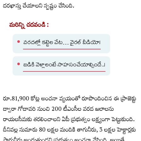
దరఖాస్తు చేయాలని స్పష్టం చేసింది.
మరిన్ని చదవండి :
వరదల్లో కట్టెల వేట… వైరల్ వీడియో!
బడికి వెళ్లాలంటే సాహసంచేయాల్సిందే..!
రూ.81,900 కోట్ల అంచనా వ్యయంతో రూపొందించిన ఈ ప్రాజెక్టు
ద్వారా గోదావరి నుంచి 200 టీఎంసీల వరద జలాలను
రాయలసీమకు తరలించాలని ఏపీ ప్రభుత్వం లక్ష్యంగా పెట్టుకుంది.
దీనివల్ల సుమారు 80 లక్షల మందికి తాగునీరు, 3 లక్షల హెక్టార్లకు