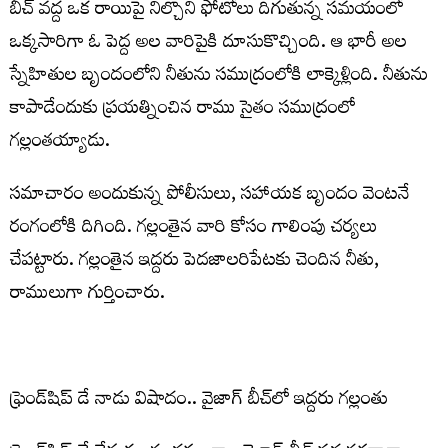
బీచ్ వద్ద ఒక రాయిపై నిల్చొని ఫోటోలు దిగుతున్న సమయంలో
ఒక్కసారిగా ఓ పెద్ద అల వారిపైకి దూసుకొచ్చింది. ఆ భారీ అల
స్నేహితుల బృందంలోని నీతును సముద్రంలోకి లాక్కెళ్లింది. నీతును
కాపాడేందుకు ప్రయత్నించిన రాము సైతం సముద్రంలో
గల్లంతయ్యాడు.
సమాచారం అందుకున్న పోలీసులు, సహాయక బృందం వెంటనే
రంగంలోకి దిగింది. గల్లంతైన వారి కోసం గాలింపు చర్యలు
చేపట్టారు. గల్లంతైన ఇద్దరు పెదజాలరిపేటకు చెందిన నీతు,
రాములుగా గుర్తించారు.
ఫ్రెండ్‌షిప్ డే నాడు విషాదం.. వైజాగ్ బీచ్‌లో ఇద్దరు గల్లంతు