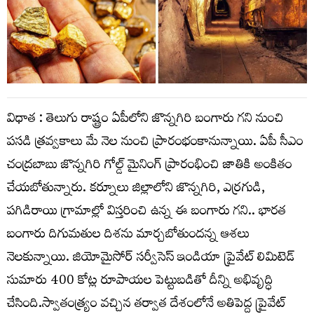
విధాత : తెలుగు రాష్ట్రం ఏపీలోని జొన్నగిరి బంగారు గని నుంచి
పసడి త్రవ్వకాలు మే నెల నుంచి ప్రారంభంకానున్నాయి. ఏపీ సీఎం
చంద్రబాబు జొన్నగిరి గోల్డ్ మైనింగ్ ప్రారంభించి జాతికి అంకితం
చేయబోతున్నారు. కర్నూలు జిల్లాలోని జొన్నగిరి, ఎర్రగుడి,
పగిడిరాయి గ్రామాల్లో విస్తరించి ఉన్న ఈ బంగారు గని.. భారత
బంగారు దిగుమతుల దిశను మార్చబోతుందన్న ఆశలు
నెలకున్నాయి. జియోమైసోర్ సర్వీసెస్ ఇండియా ప్రైవేట్ లిమిటెడ్
సుమారు 400 కోట్ల రూపాయల పెట్టుబడితో దీన్ని అభివృద్ధి
చేసింది.స్వాతంత్ర్యం వచ్చిన తర్వాత దేశంలోనే అతిపెద్ద ప్రైవేట్