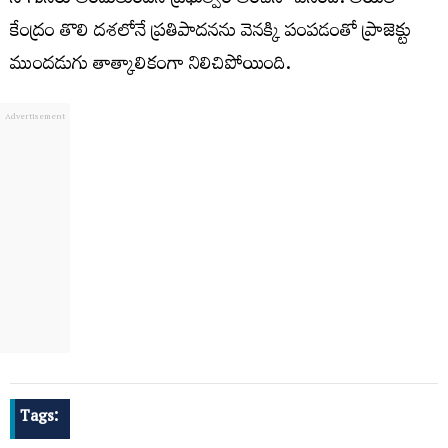
సాగునీరు అందుతుందని ప్రభుత్వం అంచనా వేసింది. అయితే
కేంద్రం తొలి దశలోనే ప్రతిపాదనను వెనక్కి పంపడంతో ప్రాజెక్టు
ముందడుగు తాత్కాలికంగా నిలిచిపోయింది.
Tags: