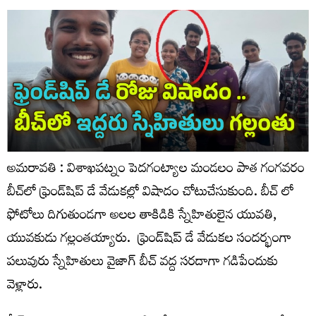
అమరావతి : విశాఖపట్నం పెదగంట్యాల మండలం పాత గంగవరం
బీచ్‌లో ఫ్రెండ్‌షిప్ డే వేడుకల్లో విషాదం చోటుచేసుకుంది. బీచ్ లో
ఫోటోలు దిగుతుండగా అలల తాకిడికి స్నేహితులైన యువతి,
యువకుడు గల్లంతయ్యారు. ఫ్రెండ్‌షిప్ డే వేడుకల సందర్భంగా
పలువురు స్నేహితులు వైజాగ్ బీచ్ వద్ద సరదాగా గడిపేందుకు
వెళ్లారు.