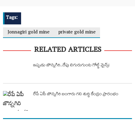
Tags:
Jonnagiri gold mine
private gold mine
RELATED ARTICLES
ఇప్పుడు జొన్నగిరి..రేపు చిగురుగుంట గోల్డ్ మైన్స్!
రేపే ఏపీ జొన్నగిరి బంగారు గని శుద్ధి కేంద్రం ప్రారంభం