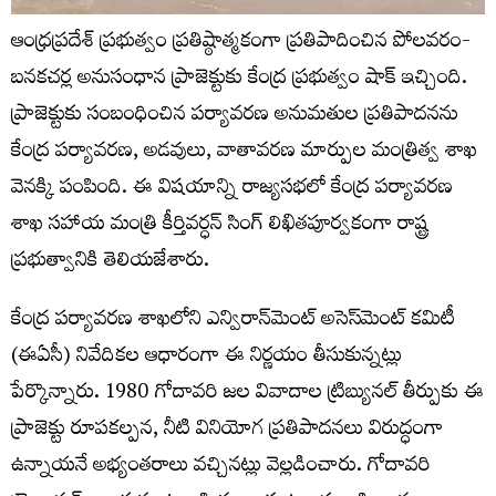
ఆంధ్రప్రదేశ్ ప్రభుత్వం ప్రతిష్ఠాత్మకంగా ప్రతిపాదించిన పోలవరం-
బనకచర్ల అనుసంధాన ప్రాజెక్టుకు కేంద్ర ప్రభుత్వం షాక్ ఇచ్చింది.
ప్రాజెక్టుకు సంబంధించిన పర్యావరణ అనుమతుల ప్రతిపాదనను
కేంద్ర పర్యావరణ, అడవులు, వాతావరణ మార్పుల మంత్రిత్వ శాఖ
వెనక్కి పంపింది. ఈ విషయాన్ని రాజ్యసభలో కేంద్ర పర్యావరణ
శాఖ సహాయ మంత్రి కీర్తివర్ధన్ సింగ్ లిఖితపూర్వకంగా రాష్ట్ర
ప్రభుత్వానికి తెలియజేశారు.
కేంద్ర పర్యావరణ శాఖలోని ఎన్విరాన్‌మెంట్ అసెస్‌మెంట్ కమిటీ
(ఈఏసీ) నివేదికల ఆధారంగా ఈ నిర్ణయం తీసుకున్నట్లు
పేర్కొన్నారు. 1980 గోదావరి జల వివాదాల ట్రిబ్యునల్ తీర్పుకు ఈ
ప్రాజెక్టు రూపకల్పన, నీటి వినియోగ ప్రతిపాదనలు విరుద్ధంగా
ఉన్నాయనే అభ్యంతరాలు వచ్చినట్లు వెల్లడించారు. గోదావరి