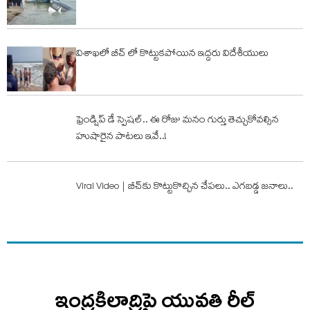
విశాఖలో బీచ్ లో కొట్టుకపోయిన ఇద్దరు విదేశీయులు
ఫ్రెండ్షిప్ డే స్పెష‌ల్.. ఈ రోజు మ‌నం గుర్తు తెచ్చుకోవ‌ల్సిన
హుషారైన పాట‌లు ఇవే..!
Viral Video | బీచ్‌కు కొట్టుకొచ్చిన చేప‌లు.. ఎగ‌బ‌డ్డ జ‌నాలు..
ఇంద్రకిలాద్రిపై యువతి రీల్