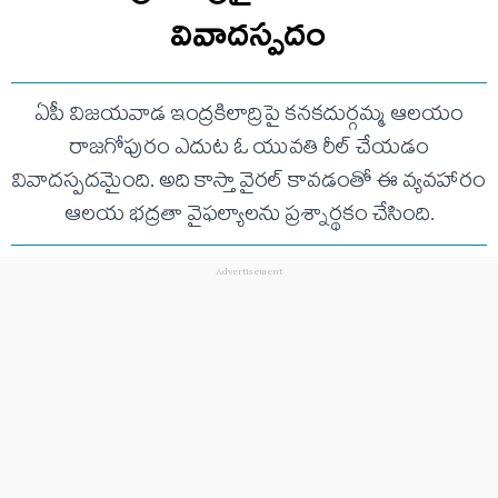
వివాదస్పదం
ఏపీ విజయవాడ ఇంద్రకిలాద్రిపై కనకదుర్గమ్మ ఆలయం
రాజగోపురం ఎదుట ఓ యువతి రీల్ చేయడం
వివాదస్పదమైంది. అది కాస్తా వైరల్ కావడంతో ఈ వ్యవహారం
ఆలయ భద్రతా వైఫల్యాలను ప్రశ్నార్థకం చేసింది.