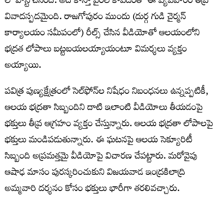
లో పోస్ట్ చేసింది. అది కాస్తా వైరల్ కావడంతో ఈ వ్యవహారం తీవ్ర
వివాదస్పదమైంది. రాజగోపురం ముందు (దుర్గ గుడి చైర్మన్
కార్యాలయం సమీపంలో) రీల్స్ చేసిన వీడియోతో ఆలయంలోని
భద్రత లోపాలు బట్టబయలయ్యాయంటూ విమర్శలు వ్యక్తం
అయ్యాయి.
పవిత్ర పుణ్యక్షేత్రంలో సెల్‌ఫోన్‌ల నిషేధం నిబంధనలు ఉన్నప్పటికీ,
ఆలయ భద్రతా సిబ్బందిని దాటి ఇలాంటి వీడియోలు తీయడంపై
భక్తులు తీవ్ర ఆగ్రహం వ్యక్తం చేస్తున్నారు. ఆలయ భద్రతా లోపాలపై
భక్తులు మండిపడుతున్నారు. ఈ ఘటనపై ఆలయ సెక్యూరిటీ
సిబ్బంది అప్రమత్తమై వీడియోపై విచారణ చేపట్టారు. మరోవైపు
ఆషాఢ మాసం పురస్కరించుకుని విజయవాడ ఇంద్రకిలాద్రి
అమ్మవారి దర్శనం కోసం భక్తులు భారీగా తరలివచ్చారు.