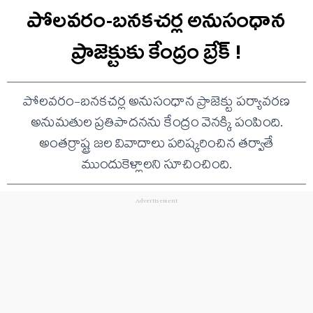
పోలవరం-బనకచర్ల అనుసంధాన
ప్రాజెక్టుకు కేంద్రం బ్రేక్ !
పోలవరం-బనకచర్ల అనుసంధాన ప్రాజెక్టు పర్యావరణ
అనుమతుల ప్రతిపాదనను కేంద్రం వెనక్కి పంపింది.
అంతర్రాష్ట్ర జల వివాదాలు పరిష్కరించిన తర్వాతే
ముందుకెళ్లాలని సూచించింది.