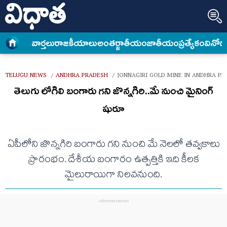
వార్త‌లు
రాజకీయాలు
అంత‌ర్జాతీయం
జాతీయం
ప్రత్యేకం
వినోద
TELUGU NEWS
ANDHRA PRADESH
JONNAGIRI GOLD MINE IN ANDHRA P
/
/
తెలుగు లోగిలి బంగారు గని జొన్నగిరి..మే నుంచి మైనింగ్
షురూ
ఏపీలోని జొన్నగిరి బంగారు గని నుంచి మే నెలలో తవ్వకాలు
ప్రారంభం. దేశీయ బంగారం ఉత్పత్తికి ఇది కీలక
మైలురాయిగా నిలవనుంది.