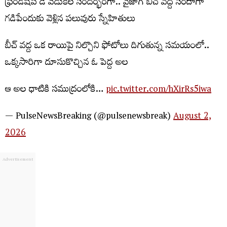
ఫ్రెండ్‌షిప్ డే వేడుకల సందర్భంగా.. వైజాగ్ బీచ్ వద్ద సరదాగా
గడిపేందుకు వెళ్లిన పలువురు స్నేహితులు
బీచ్ వద్ద ఒక రాయిపై నిల్చొని ఫోటోలు దిగుతున్న సమయంలో..
ఒక్కసారిగా దూసుకొచ్చిన ఓ పెద్ద అల
ఆ అల ధాటికి సముద్రంలోకి…
pic.twitter.com/hXirRs5iwa
— PulseNewsBreaking (@pulsenewsbreak)
August 2,
2026