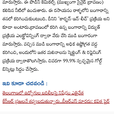
మారుస్తారు. ఈ పొడిని కెమికల్స్ (ముఖ్యంగా సైనైడ్ ద్రావణం)
కలిపిన నీటిలో ఉంచుతారు. ఈ రసాయనం రాళ్ళలోని బంగారాన్ని
తనలో కరిగించుకుంటుంది. దీనిని ‘కార్బన్-ఇన్-లీచ్’ ప్రక్రియ అని
కూడా అంటారు.ద్రావణంలో కరిగి ఉన్న బంగారాన్ని విద్యుత్
ప్రక్రియ ఎలక్ట్రోవిన్నింగ్ ద్వారా వేరు చేసి ముడి బంగారంగా
మారుస్తారు. వచ్చిన ముడి బంగారాన్ని అధిక ఉష్ణోగ్రత వద్ద
కరిగించి, అందులోని ఇతర మలినాలను స్మెల్టింగ్ & రిఫైనింగ్
ప్రక్రియ ద్వారాతొలగిస్తారు. చివరగా 99.9% స్వచ్ఛమైన గోల్డ్
బిస్కెట్లు సిద్దం చేస్తారు.
ఇవి కూడా చదవండి :
తెలంగాణలో ఉద్యోగుల బదిలీలపై నిషేధం ఎత్తివేత
కేసీఆర్ ప్రజలనే తప్పుబడుతున్నారు..బీఆర్ఎస్ మారదు: కవిత ఫైర్