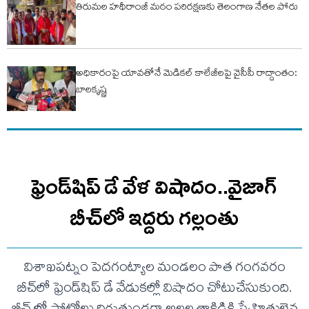
తిరుమల హథీరాంజీ మఠం పరిరక్షణకు తెలంగాణ నేతల పోరు
అధికారంపై యావతోనే మెడికల్ కాలేజీలపై వైసీపీ రాద్దాంతం:
బాలకృష్ణ
ఫ్రెండ్‌షిప్ డే వేళ విషాదం..వైజాగ్
బీచ్‌లో ఇద్దరు గల్లంతు
విశాఖపట్నం పెదగంట్యాల మండలం పాత గంగవరం
బీచ్‌లో ఫ్రెండ్‌షిప్ డే వేడుకల్లో విషాదం చోటుచేసుకుంది.