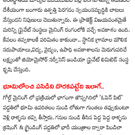
అంతర్జాతీయ మార్కెట్ ఒడిదుడుకుల వల్ల పెరిగిపోతున్న తరుణంలో
దేశీయంగా బంగారు ఉత్పత్తి పెరగడం స్వయంసమృద్ధికి బాటలు
వేస్తుందని నిపుణులు చెబుతున్నారు. ఈ ప్రాజెక్ట్ విజయవంతమైతే
మరిన్ని ప్రైవేట్ సంస్థలు మైనింగ్ రంగంలోకి వచ్చే అవకాశం ఉంది.
కేవలం తవ్వకాలకే పరిమితం కాకుండా.. స్థానిక గ్రామాల మౌలిక
సదుపాయాలు,విద్య, వైద్యం, ఉపాధి అవకాశాలను మెరుగుపరిచే
లక్ష్యంతో జియోమైసోర్ సర్వీసెస్ ఇండియా ప్రైవేట్ లిమిటెడ్ సంస్థ
కృషి చేస్తుంది.
భూమిలోంచి పసిడిని దొరకపట్టేది ఇలాగే..
గోల్డ్ మైనింగ్ లో ప్రక్రియలో భాగంగా జొన్నగిరిలో ‘ఓపెన్ పిట్’
పద్ధతిలో భూమి ఉపరితలం నుండి లోతుగా గుంతలు తవ్వుకుంటూ
వెళ్లి రాళ్ళను తవ్వి తీస్తారు. గనుల నుండి తీసిన పెద్ద పెద్ద రాళ్ళను
క్రషింగ్ & గ్రైండింగ్ పద్దతిలో భారీ యంత్రాల ద్వారా పిండిలా