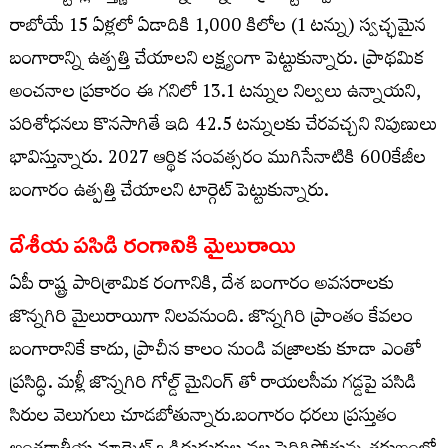
రాబోయే 15 ఏళ్లలో ఏడాదికి 1,000 కిలోల (1 టన్ను) స్వచ్ఛమైన
బంగారాన్ని ఉత్పత్తి చేయాలని లక్ష్యంగా పెట్టుకున్నారు. ప్రాథమిక
అంచనాల ప్రకారం ఈ గనిలో 13.1 టన్నుల నిల్వలు ఉన్నాయని,
పరిశోధనలు కొనసాగితే ఇది 42.5 టన్నులకు చేరవచ్చని నిపుణులు
భావిస్తున్నారు. 2027 ఆర్థిక సంవత్సరం ముగిసేనాటికి 600కేజీల
బంగారం ఉత్పత్తి చేయాలని టార్గెట్ పెట్టుకున్నారు.
దేశీయ పసిడి రంగానికి మైలురాయి
ఏపీ రాష్ట్ర పారిశ్రామిక రంగానికి, దేశ బంగారం అవసరాలకు
జొన్నగిరి మైలురాయిగా నిలవనుంది. జొన్నగిరి ప్రాంతం కేవలం
బంగారానికే కాదు, ప్రాచీన కాలం నుండి వజ్రాలకు కూడా ఎంతో
ప్రసిద్ధి. మళ్లీ జొన్నగిరి గోల్డ్ మైనింగ్ తో రాయలసీమ గడ్డపై పసిడి
సిరుల వెలుగులు చూడబోతున్నారు.బంగారం ధరలు ప్రస్తుతం