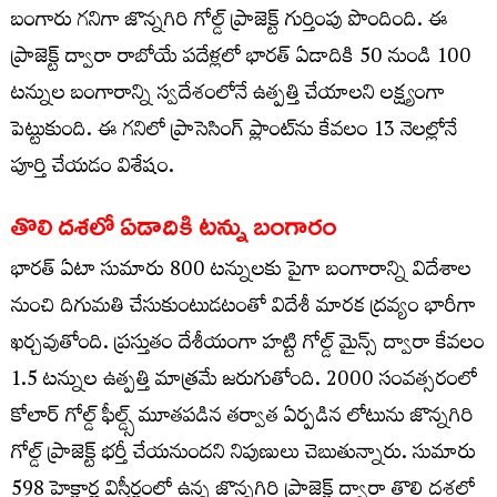
బంగారు గనిగా జొన్నగిరి గోల్డ్ ప్రాజెక్ట్ గుర్తింపు పొందింది. ఈ
ప్రాజెక్ట్ ద్వారా రాబోయే పదేళ్లలో భారత్ ఏడాదికి 50 నుండి 100
టన్నుల బంగారాన్ని స్వదేశంలోనే ఉత్పత్తి చేయాలని లక్ష్యంగా
పెట్టుకుంది. ఈ గనిలో ప్రాసెసింగ్ ప్లాంట్‌ను కేవలం 13 నెలల్లోనే
పూర్తి చేయడం విశేషం.
తొలి దశలో ఏడాదికి టన్ను బంగారం
భారత్ ఏటా సుమారు 800 టన్నులకు పైగా బంగారాన్ని విదేశాల
నుంచి దిగుమతి చేసుకుంటుడటంతో విదేశీ మారక ద్రవ్యం భారీగా
ఖర్చవుతోంది. ప్రస్తుతం దేశీయంగా హట్టి గోల్డ్ మైన్స్ ద్వారా కేవలం
1.5 టన్నుల ఉత్పత్తి మాత్రమే జరుగుతోంది. 2000 సంవత్సరంలో
కోలార్ గోల్డ్ ఫీల్డ్స్ మూతపడిన తర్వాత ఏర్పడిన లోటును జొన్నగిరి
గోల్డ్ ప్రాజెక్ట్ భర్తీ చేయనుందని నిపుణులు చెబుతున్నారు. సుమారు
598 హెక్టార్ల విస్తీర్ణంలో ఉన్న జొన్నగిరి ప్రాజెక్ట్ ద్వారా తొలి దశలో