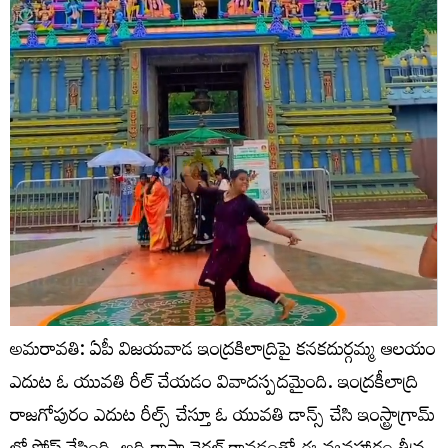
అమరావతి: ఏపీ విజయవాడ ఇంద్రకిలాద్రిపై కనకదుర్గమ్మ ఆలయం
ఎదుట ఓ యువతి రీల్ చేయడం వివాదస్పదమైంది. ఇంద్రకీలాద్రి
రాజగోపురం ఎదుట రీల్స్ చేస్తూ ఓ యువతి డాన్స్ చేసి ఇంస్ట్రాగ్రామ్