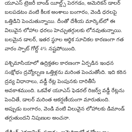
యూఎస్ ట్రెజరీ బాండ్ యీల్డ్స్ పెరగడం, అమెరికన్ డాలర్
బలపడటం వంటి కీలక అంశాలు బంగారం, వెండి ధరలపై
ఒత్తిడిని పెంచుతున్నాయి. దీంతో దేశీయ మార్కెట్‌లో ఈ
విలువైన లోహాల ధరలు హెచ్చుతగ్గులకు లోనవుతున్నాయి.
బలమైన డాలర్, ఇతర స్థూల ఆర్థిక సూచికల కారణంగా గత
వారం స్పాట్ గోల్డ్ 4% నష్టపోయింది.
పశ్చిమాసియాలో ఉద్రిక్తతల కారణంగా ఏర్పడిన ఇంధన
సంక్షోభం ద్రవ్యోల్బణ ఒత్తిళ్లను మరింత పెంచుతోంది. ఇది కఠిన
ద్రవ్య విధానాలు, వడ్డీ రేట్ల పెంపునకు దారితీసే
అవకాశముంది. ఒకవేళ యూఎస్ ఫెడరల్ రిజర్వ్ వడ్డీ రేట్లను
పెంచితే, డాలర్ మరింత ఆకర్షణీయంగా మారుతుంది.
అప్పుడు బంగారం, వెండి వంటి విలువైన లోహాలకు డిమాండ్
తగ్గుతుందని నిపుణుల అంచనా.
ట్రేడింగ్ ఎకనామిక్స్ ప్రకారం, అమెరికాలో ద్రవ్యోల్బణం