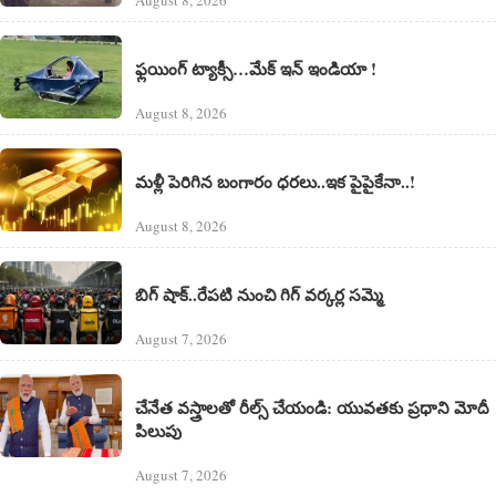
August 8, 2026
ఫ్లయింగ్ ట్యాక్సీ…మేక్ ఇన్ ఇండియా !
August 8, 2026
మళ్లీ పెరిగిన బంగారం ధరలు..ఇక పైపైకేనా..!
August 8, 2026
బిగ్ షాక్..రేపటి నుంచి గిగ్ వర్కర్ల సమ్మె
August 7, 2026
చేనేత వస్త్రాలతో రీల్స్ చేయండి: యువతకు ప్రధాని మోదీ
పిలుపు
August 7, 2026