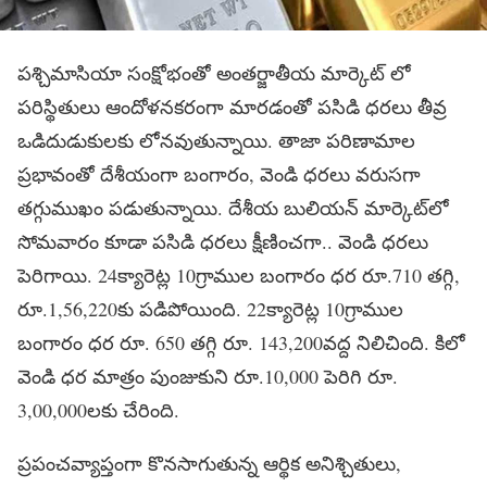
పశ్చిమాసియా సంక్షోభంతో అంతర్జాతీయ మార్కెట్ లో
పరిస్థితులు ఆందోళనకరంగా మారడంతో పసిడి ధరలు తీవ్ర
ఒడిదుడుకులకు లోనవుతున్నాయి. తాజా పరిణామాల
ప్రభావంతో దేశీయంగా బంగారం, వెండి ధరలు వరుసగా
తగ్గుముఖం పడుతున్నాయి. దేశీయ బులియన్ మార్కెట్‌లో
సోమవారం కూడా పసిడి ధరలు క్షీణించగా.. వెండి ధరలు
పెరిగాయి. 24క్యారెట్ల 10గ్రాముల బంగారం ధర రూ.710 తగ్గి,
రూ.1,56,220కు పడిపోయింది. 22క్యారెట్ల 10గ్రాముల
బంగారం ధర రూ. 650 తగ్గి రూ. 143,200వద్ద నిలిచింది. కిలో
వెండి ధర మాత్రం పుంజుకుని రూ.10,000 పెరిగి రూ.
3,00,000లకు చేరింది.
ప్రపంచవ్యాప్తంగా కొనసాగుతున్న ఆర్థిక అనిశ్చితులు,