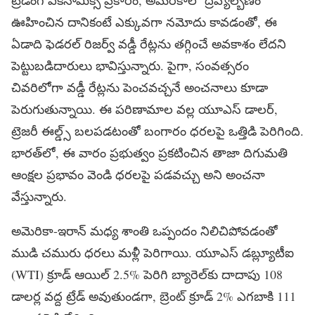
ఊహించిన దానికంటే ఎక్కువగా నమోదు కావడంతో, ఈ
ఏడాది ఫెడరల్ రిజర్వ్ వడ్డీ రేట్లను తగ్గించే అవకాశం లేదని
పెట్టుబడిదారులు భావిస్తున్నారు. పైగా, సంవత్సరం
చివరిలోగా వడ్డీ రేట్లను పెంచవచ్చనే అంచనాలు కూడా
పెరుగుతున్నాయి. ఈ పరిణామాల వల్ల యూఎస్ డాలర్,
ట్రెజరీ ఈల్డ్స్ బలపడటంతో బంగారం ధరలపై ఒత్తిడి పెరిగింది.
భారత్‌లో, ఈ వారం ప్రభుత్వం ప్రకటించిన తాజా దిగుమతి
ఆంక్షల ప్రభావం వెండి ధరలపై పడవచ్చు అని అంచనా
వేస్తున్నారు.
అమెరికా-ఇరాన్ మధ్య శాంతి ఒప్పందం నిలిచిపోవడంతో
ముడి చమురు ధరలు మళ్లీ పెరిగాయి. యూఎస్ డబ్ల్యూటీఐ
(WTI) క్రూడ్ ఆయిల్ 2.5% పెరిగి బ్యారెల్‌కు దాదాపు 108
డాలర్ల వద్ద ట్రేడ్ అవుతుండగా, బ్రెంట్ క్రూడ్ 2% ఎగబాకి 111