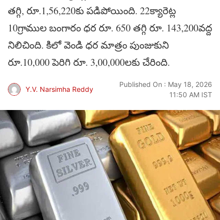
తగ్గి, రూ.1,56,220కు పడిపోయింది. 22క్యారెట్ల
10గ్రాముల బంగారం ధర రూ. 650 తగ్గి రూ. 143,200వద్ద
నిలిచింది. కిలో వెండి ధర మాత్రం పుంజుకుని
రూ.10,000 పెరిగి రూ. 3,00,000లకు చేరింది.
Published On : May 18, 2026
Y.V. Narsimha Reddy
11:50 AM IST