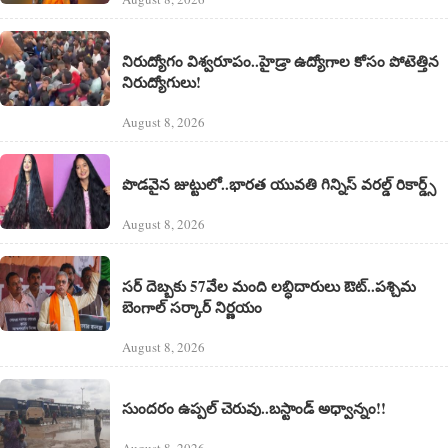
నిరుద్యోగం విశ్వరూపం..హైడ్రా ఉద్యోగాల కోసం పోటెత్తిన
నిరుద్యోగులు!
August 8, 2026
పొడవైన జుట్టులో..భారత యువతి గిన్నిస్ వరల్డ్ రికార్డ్స్
August 8, 2026
సర్ దెబ్బకు 57వేల మంది లబ్ధిదారులు ఔట్..పశ్చిమ
బెంగాల్ సర్కార్ నిర్ణయం
August 8, 2026
సుందరం ఉప్పల్ చెరువు..బస్టాండ్ అధ్వాన్నం!!