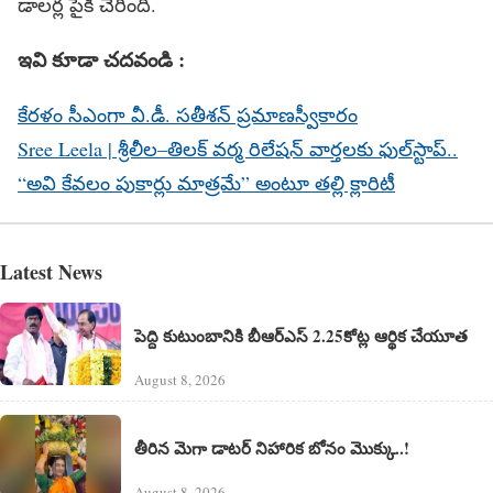
డాలర్ల పైకి చేరింది.
ఇవి కూడా చదవండి :
కేరళం సీఎంగా వీ.డీ. సతీశన్‌ ప్రమాణస్వీకారం
Sree Leela | శ్రీలీల–తిలక్ వర్మ రిలేషన్ వార్తలకు ఫుల్‌స్టాప్..
“అవి కేవలం పుకార్లు మాత్రమే” అంటూ తల్లి క్లారిటీ
Latest News
పెద్ది కుటుంబానికి బీఆర్ఎస్ 2.25కోట్ల ఆర్థిక చేయూత
August 8, 2026
తీరిన మెగా డాటర్ నిహారిక బోనం మొక్కు..!
August 8, 2026