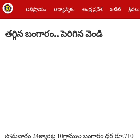
అభిప్రాయం
ఆధ్యాత్మికం
ఆంధ్ర ప్రదేశ్
ఓటీటీ
క్రీడలు
తగ్గిన బంగారం.. పెరిగిన వెండి
సోమవారం 24క్యారెట్ల 10గ్రాముల బంగారం ధర రూ.710