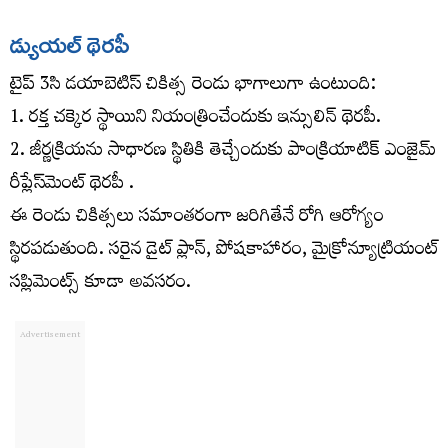
డ్యుయల్ థెరపీ
టైప్ 3సి డయాబెటిస్ చికిత్స రెండు భాగాలుగా ఉంటుంది:
1. రక్త చక్కెర స్థాయిని నియంత్రించేందుకు ఇన్సులిన్ థెరపీ.
2. జీర్ణక్రియను సాధారణ స్థితికి తెచ్చేందుకు పాంక్రియాటిక్ ఎంజైమ్
రీప్లేస్‌మెంట్ థెరపీ .
ఈ రెండు చికిత్సలు సమాంతరంగా జరిగితేనే రోగి ఆరోగ్యం
స్థిరపడుతుంది. సరైన డైట్ ప్లాన్, పోషకాహారం, మైక్రోన్యూట్రియంట్
సప్లిమెంట్స్ కూడా అవసరం.