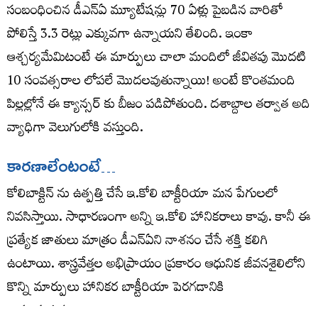
సంబంధించిన డీఎన్ఏ మ్యూటేషన్లు 70 ఏళ్లు పైబడిన వారితో
పోలిస్తే 3.3 రెట్లు ఎక్కువగా ఉన్నాయని తేలింది. ఇంకా
ఆశ్చర్యమేమిటంటే ఈ మార్పులు చాలా మందిలో జీవితపు మొదటి
10 సంవత్సరాల లోపలే మొదలవుతున్నాయి! అంటే కొంతమంది
పిల్లల్లోనే ఈ క్యాన్సర్‌ కు బీజం పడిపోతుంది. దశాబ్దాల తర్వాత అది
వ్యాధిగా వెలుగులోకి వస్తుంది.
కారణాలేంటంటే…
కోలిబాక్టిన్‌ ను ఉత్పత్తి చేసే ఇ.కోలి బాక్టీరియా మన పేగులలో
నివసిస్తాయి. సాధారణంగా అన్ని ఇ.కోలి హానికరాలు కావు. కానీ ఈ
ప్రత్యేక జాతులు మాత్రం డీఎన్ఏని నాశనం చేసే శక్తి కలిగి
ఉంటాయి. శాస్త్రవేత్తల అభిప్రాయం ప్రకారం ఆధునిక జీవనశైలిలోని
కొన్ని మార్పులు హానికర బాక్టీరియా పెరగడానికి
కారణమవుతున్నాయి.