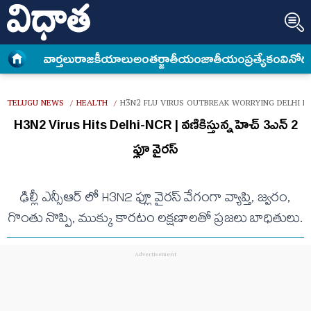
వార్త‌లు
రాజకీయాలు
అంత‌ర్జాతీయం
జాతీయం
ప్రత్యేకం
వినోద
TELUGU NEWS
HEALTH
H3N2 FLU VIRUS OUTBREAK WORRYING DELHI N
/
/
H3N2 Virus Hits Delhi-NCR | వణికిస్తున్న హెచ్ 3ఎన్ 2
ఫ్లూ వైరస్
ఢిల్లీ ఎన్సీఆర్ లో H3N2 ఫ్లూ వైరస్ వేగంగా వ్యాప్తి, జ్వరం,
గొంతు నొప్పి, ముక్కు కారటం లక్షణాలతో ప్రజలు బాధితులు.