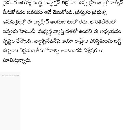
ప్రపంచ ఆరోగ్య సంస్థ, ఇన్ఫెక్షన్ తీవ్రంగా ఉన్న ప్రాంతాల్లో వాక్సిన్
తీసుకోవడం అవసరం అనే చెబుతోంది. ప్రస్తుతం ప్రభుత్వ
ఆసుపత్రుల్లో ఈ వ్యాక్సిన్ అందుబాటులో లేదు. భారతదేశంలో
ఇప్పుడు హెచ్ఏవీ మధ్యస్థ వ్యాప్తి దశలో ఉందని ఈ అధ్యయనం
స్పష్టం చేస్తోంది. వ్యాక్సినేషన్​పై ఆయా రాష్ట్రాల పరిస్థితులను బట్టి
చర్చించి నిర్ణయం తీసుకోవాల్సి ఉంటుందని విశ్లేషకులు
సూచిస్తున్నారు.