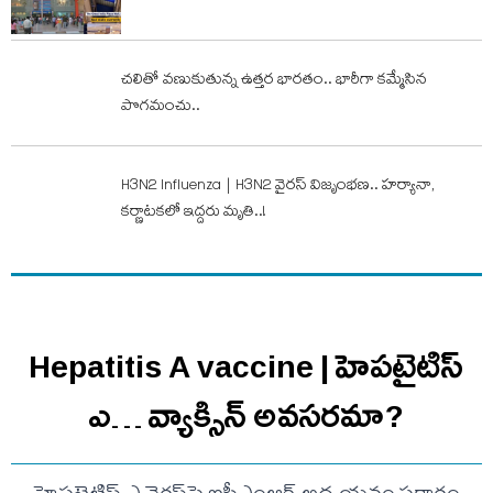
చలితో వణుకుతున్న ఉత్తర భారతం.. భారీగా కమ్మేసిన
పొగమంచు..
H3N2 Influenza | H3N2 వైర‌స్ విజృంభ‌ణ‌.. హ‌ర్యానా,
క‌ర్ణాట‌క‌లో ఇద్ద‌రు మృతి..!
Hepatitis A vaccine | హెపటైటిస్
ఎ… వ్యాక్సిన్ అవసరమా?