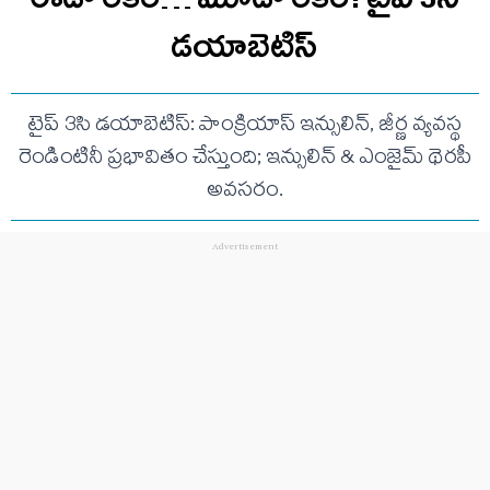
డయాబెటిస్
టైప్ 3సి డయాబెటిస్: పాంక్రియాస్ ఇన్సులిన్, జీర్ణ వ్యవస్థ
రెండింటినీ ప్రభావితం చేస్తుంది; ఇన్సులిన్ & ఎంజైమ్ థెరపీ
అవసరం.