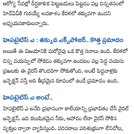
ఆరోగ్య సేవల్లో దీర్ఘకాలిక పెట్టుబడులు పెట్టడం వల్ల చిన్నతనంలో
హెచ్ఏవీకి గురయ్యే అవకాశం కేరళలో తక్కువగా ఉందని
అధ్యయనకారులన్నారు.
హెపటైటిస్ ఎ : తక్కువ ఎక్స్​పోజర్.. కొత్త ప్రమాదం
అయితే ఈ విజయానికి మరోవైపు ఒక కొత్త సవాలు ఉంది. కేరళలో
చిన్న వయస్సులో సోకడం తక్కువగా ఉండటం వల్ల పెద్ద వయసు
ప్రజలకు ఈ వైరస్​ తొందరగా సోకుతోంది. అంటే పెద్దవాళ్లకు
ఇన్ఫెక్షన్‌ వస్తే అది తీవ్రమైన రూపంలో ఉండే ప్రమాదం ఉంది.
హెపటైటిస్ ఎ అంటే..
హెపటైటిస్ ఎ అనేది ప్రధానంగా కాలేయాన్ని ప్రభావితం చేసే వైరల్
ఇన్ఫెక్షన్. ఇది కలుషితమైన నీరు, ఆహారం లేదా వైరస్ సోకిన
వ్యక్తుల ద్వారా వ్యాపిస్తుంది. పరిసరాలు పరిశుభ్రంగా లేనిచోట,