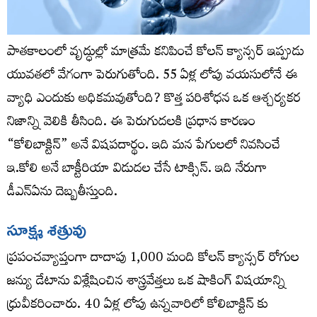
పాతకాలంలో వృద్ధుల్లో మాత్రమే కనిపించే కోలన్ క్యాన్సర్ ఇప్పుడు
యువతలో వేగంగా పెరుగుతోంది. 55 ఏళ్ల లోపు వయసులోనే ఈ
వ్యాధి ఎందుకు అధికమవుతోంది? కొత్త పరిశోధన ఒక ఆశ్చర్యకర
నిజాన్ని వెలికి తీసింది. ఈ పెరుగుదలకి ప్రధాన కారణం
“కోలిబాక్టిన్” అనే విషపదార్థం. ఇది మన పేగులలో నివసించే
ఇ.కోలి అనే బాక్టీరియా విడుదల చేసే టాక్సిన్. ఇది నేరుగా
డీఎన్ఏను దెబ్బతీస్తుంది.
సూక్ష్మ శత్రువు
ప్రపంచవ్యాప్తంగా దాదాపు 1,000 మంది కోలన్ క్యాన్సర్ రోగుల
జన్యు డేటాను విశ్లేషించిన శాస్త్రవేత్తలు ఒక షాకింగ్ విషయాన్ని
ధ్రువీకరించారు. 40 ఏళ్ల లోపు ఉన్నవారిలో కోలిబాక్టిన్‌ కు