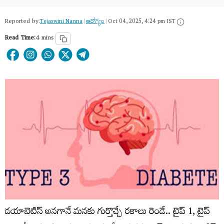
Reported by:
Tejaswini Nanna
|
ఆరోగ్యం
|
Oct 04, 2025, 4:24 pm IST
Read Time:
4 mins
డయాబెటిస్ అనగానే మనకు గుర్తొచ్చే రకాలు రెండే.. టైప్ 1, టైప్