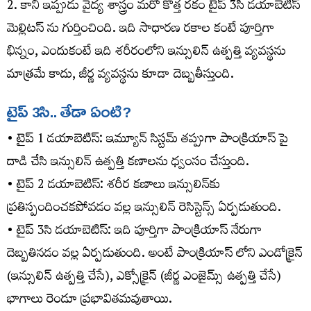
2. కానీ ఇప్పుడు వైద్య శాస్త్రం మరో కొత్త రకం టైప్ 3సి డయాబెటిస్
మెల్లిటస్ ను గుర్తించింది. ఇది సాధారణ రకాల కంటే పూర్తిగా
భిన్నం, ఎందుకంటే ఇది శరీరంలోని ఇన్సులిన్ ఉత్పత్తి వ్యవస్థను
మాత్రమే కాదు, జీర్ణ వ్యవస్థను కూడా దెబ్బతీస్తుంది.
టైప్ 3సి.. తేడా ఏంటి?
• టైప్ 1 డయాబెటిస్: ఇమ్యూన్ సిస్టమ్ తప్పుగా పాంక్రియాస్‌ పై
దాడి చేసి ఇన్సులిన్ ఉత్పత్తి కణాలను ధ్వంసం చేస్తుంది.
• టైప్ 2 డయాబెటిస్: శరీర కణాలు ఇన్సులిన్‌కు
ప్రతిస్పందించకపోవడం వల్ల ఇన్సులిన్ రెసిస్టెన్స్ ఏర్పడుతుంది.
• టైప్ 3సి డయాబెటిస్: ఇది పూర్తిగా పాంక్రియాస్ నేరుగా
దెబ్బతినడం వల్ల ఏర్పడుతుంది. అంటే పాంక్రియాస్‌ లోని ఎండోక్రైన్
(ఇన్సులిన్ ఉత్పత్తి చేసే), ఎక్సోక్రైన్ (జీర్ణ ఎంజైమ్స్ ఉత్పత్తి చేసే)
భాగాలు రెండూ ప్రభావితమవుతాయి.