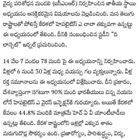
వైద్య పరిశోధన మండలి (ఐసీఎంఆర్) నిర్వహించిన జాతీయ స్థాయి
అధ్యయనం ఆసక్తికరమైన విషయాలను వెల్లడించింది. మన తెలుగు
రాష్ట్రాలతో పోలిస్తే కేరళలో హెపటైటిస్ ఎ చాలా తక్కువగా ఉన్నట్టు
ఈ అధ్యయనంలో తేలింది. దీనికి సంబంధించిన స్టడీని “ది
లాన్సెట్‌” జర్నల్‌ ప్రచురించింది.
14 వేల 7 వందల 78 మంది పై ఈ అధ్యయనాన్ని నిర్వహించారు.
వీళ్లలో 6 నుండి 30 ఏళ్ల మధ్య వయస్సు గల వ్యక్తులున్నారు. వీళ్ల
రక్త నమూనాలను ఈ అధ్యయనంలో విశ్లేషించారు. దీని ప్రకారం,
దేశవ్యాప్తంగా సగటుగా 90% మంది భారతీయులు చిన్న వయసు
లోనే హెపటైటిస్ ఎ వైరస్‌ ఇన్ఫెక్షన్​కి గురయ్యారు. అయితే కేరళలో
కేవలం 44.8% మందికి మాత్రమే హెచ్ ఏ వీ యాంటీబాడీలు
ఉన్నట్లు తేలింది. కేరళ రాష్ట్రంలోని ఇళ్లల్లో ఎక్కువ శాతం
మరుగుదొడ్ల సౌకర్యం ఉంది. ప్రజారోగ్యం, పారిశుద్ధ్యం, విద్య,