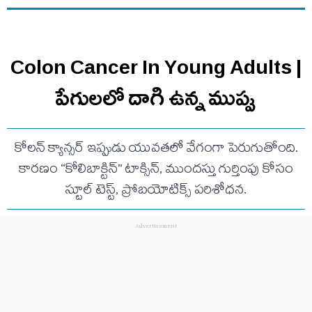
Colon Cancer In Young Adults |
పేగులలో దాగి ఉన్న ముప్పు
కోలన్ క్యాన్సర్ ఇప్పుడు యువతలో వేగంగా పెరుగుతోంది.
కారణం “కోలిబాక్టిన్” టాక్సిన్, ముందస్తు గుర్తింపు కోసం
స్టూల్ టెస్ట్, ప్రోబయోటిక్స్ పరిశోధన.