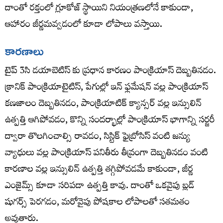
దాంతో రక్తంలో గ్లూకోజ్ స్థాయిని నియంత్రణలోనే కాకుండా,
ఆహారం జీర్ణమవ్వడంలో కూడా లోపాలు వస్తాయి.
కారణాలు
టైప్ 3సి డయాబెటిస్‌ కు ప్రధాన కారణం పాంక్రియాస్ దెబ్బతినడం.
క్రానిక్ పాంక్రియాటైటిస్, పేగుల్లో ఇన్ ఫ్లమేషన్ వల్ల పాంక్రియాస్
కణజాలం దెబ్బతినడం, పాంక్రియాటిక్ క్యాన్సర్ వల్ల ఇన్సులిన్
ఉత్పత్తి ఆగిపోవడం, కొన్ని సందర్భాల్లో పాంక్రియాస్‌ భాగాన్ని సర్జరీ
ద్వారా తొలగించాల్సి రావడం, సిస్టిక్ ఫైబ్రోసిస్ వంటి జన్యు
వ్యాధులు వల్ల పాంక్రియాస్ పనితీరు తీవ్రంగా దెబ్బతినడం వంటి
కారణాల వల్ల ఇన్సులిన్ ఉత్పత్తి తగ్గిపోవడమే కాకుండా, జీర్ణ
ఎంజైమ్స్ కూడా సరిపడా ఉత్పత్తి కావు. దాంతో ఒకవైపు బ్లడ్
షుగర్స్ పెరగడం, మరోవైపు పోషకాల లోపాలతో సతమతం
అవుతారు.