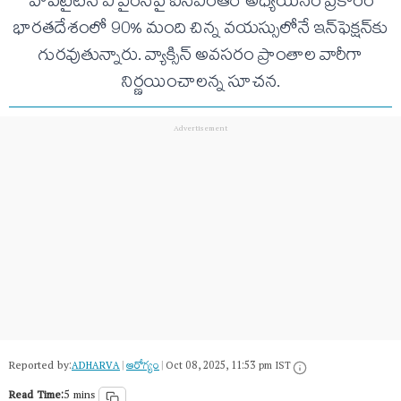
హెపటైటిస్ ఎ వైరస్‌పై ఐసీఎంఆర్ అధ్యయనం ప్రకారం
భారతదేశంలో 90% మంది చిన్న వయస్సులోనే ఇన్‌ఫెక్షన్‌కు
గురవుతున్నారు. వ్యాక్సిన్ అవసరం ప్రాంతాల వారీగా
నిర్ణయించాలన్న సూచన.
Reported by:
ADHARVA
|
ఆరోగ్యం
|
Oct 08, 2025, 11:53 pm IST
Read Time:
5 mins