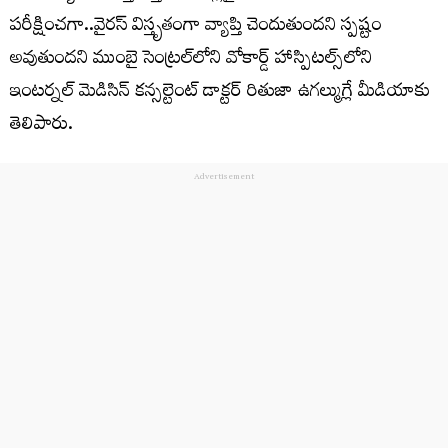
పరీక్షించగా..వైరస్ విస్తృతంగా వ్యాప్తి చెందుతుందని స్పష్టం
అవుతుందని ముంబై సెంట్రల్‌లోని వోకార్డ్ హాస్పిటల్స్‌లోని
ఇంటర్నల్ మెడిసిన్ కన్సల్టెంట్ డాక్టర్ రితుజా ఉగల్ముగ్లే మీడియాకు
తెలిపారు.