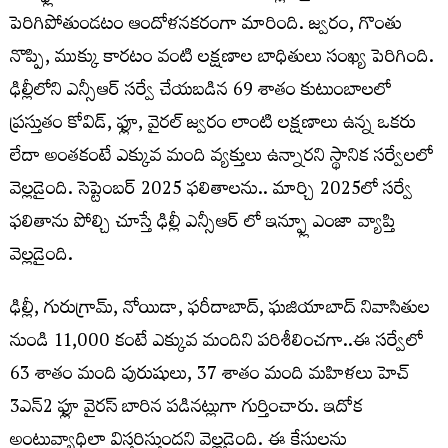
పెరిగిపోతుండటం ఆందోళనకరంగా మారింది. జ్వరం, గొంతు
నొప్పి, ముక్కు కారటం వంటి లక్షణాల బాధితులు సంఖ్య పెరిగింది.
ఢిల్లీలోని ఎన్సీఆర్ సర్వే చేయబడిన 69 శాతం కుటుంబాలలో
ప్రస్తుతం కోవిడ్, ఫ్లూ, వైరల్ జ్వరం లాంటి లక్షణాలు ఉన్న ఒకరు
లేదా అంతకంటే ఎక్కువ మంది వ్యక్తులు ఉన్నారని స్థానిక సర్వేలలో
వెల్లడైంది. సెప్టెంబర్ 2025 ఫలితాలను.. మార్చి 2025లో సర్వే
ఫలితాను పోల్చి చూస్తే ఢిల్లీ ఎన్సీఆర్ లో ఇన్ఫ్లూ ఎంజా వ్యాప్తి
వెల్లడైంది.
ఢిల్లీ, గురుగ్రామ్, నోయిడా, ఫరీదాబాద్, ఘజియాబాద్ నివాసితుల
నుండి 11,000 కంటే ఎక్కువ మందిని పరిశీలించగా..ఈ సర్వేలో
63 శాతం మంది పురుషులు, 37 శాతం మంది మహిళలు హెచ్
3ఎన్2 ఫ్లూ వైరస్ బారిన పడినట్లుగా గుర్తించారు. ఇదోక
అంటువ్యాధిలా విస్తరిస్తుందని వెల్లడైంది. ఈ కేసులను