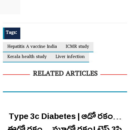
Tags:
Hepatitis A vaccine India
ICMR study
Kerala health study
Liver infection
RELATED ARTICLES
Type 3c Diabetes | ఆడో రకం…
ఈడో రకం… మూడో రకం! టైప్ 3సి