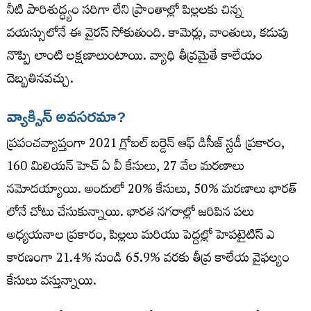
నీటి పారిశుద్ధ్యం సరిగా లేని ప్రాంతాల్లో పిల్లలకు చిన్న
వయస్సులోనే ఈ వైరస్‌ సోకుతుంది. కామెర్లు, వాంతులు, కడుపు
నొప్పి లాంటి లక్షణాలుంటాయి. వ్యాధి తీవ్రమైతే కాలేయం
దెబ్బతినవచ్చు.
వ్యాక్సిన్ అవసరమా?
ప్రపంచవ్యాప్తంగా 2021 గ్లోబల్ బర్డెన్ ఆఫ్ డిసీజ్ స్టడీ ప్రకారం,
160 మిలియన్‌ హెచ్ ఏ వీ కేసులు, 27 వేల మరణాలు
నమోదయ్యాయి. అందులో 20% కేసులు, 50% మరణాలు భారత్​
లోనే చోటు చేసుకున్నాయి. భారత నగరాల్లో జరిపిన పలు
అధ్యయనాల ప్రకారం, పిల్లలు మరియు పెద్దల్లో హెపటైటిస్ ఎ
కారణంగా 21.4% నుండి 65.9% వరకు తీవ్ర కాలేయ వైఫల్యం
కేసులు వస్తున్నాయి.