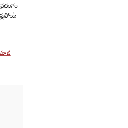
ీవ్రభంగం
నష్టపోయే
 మాజీ