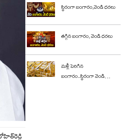
స్థిరంగా బంగారం,వెండి ధరలు
తగ్గిన బంగారం, వెండి ధరలు
మళ్లీ పెరిగిన
బంగారం..స్థిరంగా వెండి
ధరలు
ిత్‌రెడ్డి