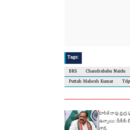
Tags:
BRS
Chandrababu Naidu
Puttah Mahesh Kumar
Tdp
హరీశ్ రావు క్షుద
ఉన్నాయి : పీసీసీ
గౌడ్