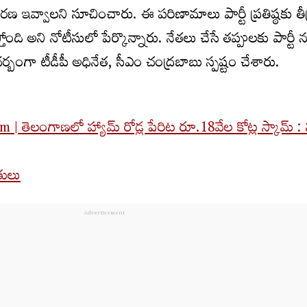
ివరణ ఇవ్వాలని సూచించారు. ఈ పరిణామాలు పార్టీ ప్రతిష్ఠకు త
ోంది అని నోటీసులో పేర్కొన్నారు. నేతలు చేసే తప్పులకు పార్టీ 
్బంగా టీడీపీ అధినేత, సీఎం చంద్రబాబు స్పష్టం చేశారు.
తెలంగాణలో హ్యామ్ రోడ్ల పేరిట రూ.18వేల కోట్ల స్కామ్ :
్రులు