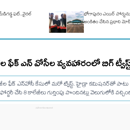
మేడిగడ్డ ఫట్..వైరల్
భోగాపురం ఎయిర్ పోర్టును
అంకితం చేసిన ప్రధాని మోద
 ఫేక్ ఎన్ వోసీల వ్యవహారంలో బిగ్ ట్వీస్ట
 ఫేక్ ఎన్‌వోసీ కేసులో మరో ట్విస్ట్. హైడ్రా కమిషనర్‌తో పాటు ఫ
ోర్జరీ చేసి 8 కాలేజీలు గుర్తింపు పొందినట్లు వెలుగులోకి వచ్చింద