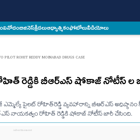
కం
వినోదం
బిజినెస్
క్రీడలు
ఆధ్యాత్మికం
ఫోటోలు
వీడియోలు
TO PILOT ROHIT REDDY MOINABAD DRUGS CASE
ిత్ రెడ్డికి బీఆర్ఎస్ షోకాజ్ నోటీస్ ల 
మ్మెల్యే పైలట్‌ రోహిత్‌రెడ్డి వ్యవహారాన్ని బీఆర్‌ఎస్‌ అధిష్ఠాన
 నాయకత్వం రోహిత్ రెడ్డికి షోకాజ్‌ నోటీస్‌ జారీ చేసింది.