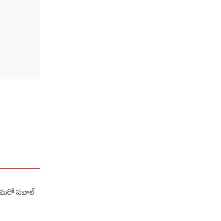
ర్ మరో సవాల్