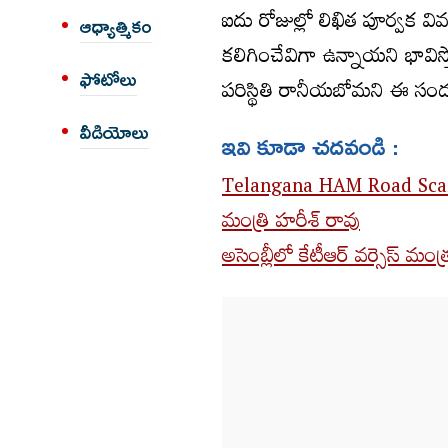
ఐదు రోజుల్లో లిఖిత పూర్వక వ
ఆధ్యాత్మికం
కలిగించేవిగా ఉన్నాయని భావిస్త
ఫోటోలు
పరిస్థితి రానీయబోమని ఈ సందర
వీడియోలు
ఇవి కూడా చదవండి :
Telangana HAM Road Scam | 
మంత్రి హరీశ్ రావు
అసెంబ్లీలో కేటీఆర్ వర్సెస్ మంత