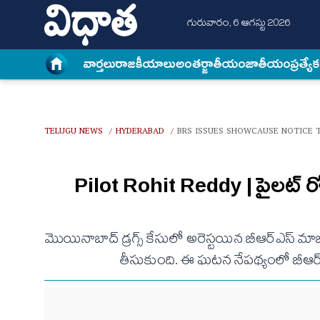
గురువారం, 6 ఆగస్టు 2026
వార్త‌లు
రాజకీయాలు
అంత‌ర్జాతీయం
జాతీయం
ప్రత్యే
TELUGU NEWS
HYDERABAD
BRS ISSUES SHOWCAUSE NOTICE 
/
/
Pilot Rohit Reddy | పైలట్ రోహ
మొయినాబాద్‌ డ్రగ్స్‌ కేసులో అరెస్టయిన బీఆర్ఎస్ మాజీ ఎ
తీసుకుంది. ఈ ఘటన నేపథ్యంలో బీఆర్ఎస్