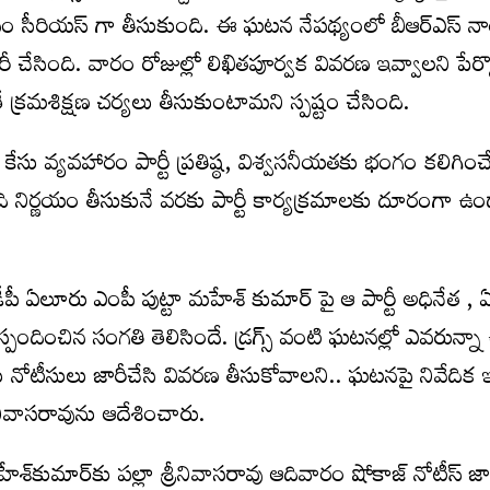
ష్ఠానం సీరియస్ గా తీసుకుంది. ఈ ఘటన నేపథ్యంలో బీఆర్ఎస్ 
‌ జారీ చేసింది. వారం రోజుల్లో లిఖితపూర్వక వివరణ ఇవ్వాలని పేర్
క్రమశిక్షణ చర్యలు తీసుకుంటామని స్పష్టం చేసింది.
కేసు వ్యవహారం పార్టీ ప్రతిష్ఠ, విశ్వసనీయతకు భంగం కలిగి
తుది నిర్ణయం తీసుకునే వరకు పార్టీ కార్యక్రమాలకు దూరంగా ఉ
ీపీ ఏలూరు ఎంపీ పుట్టా మహేశ్ కుమార్ పై ఆ పార్టీ అధినేత , 
ందించిన సంగతి తెలిసిందే. డ్రగ్స్‌ వంటి ఘటనల్లో ఎవరున్నా ఉ
ు నోటీసులు జారీచేసి వివరణ తీసుకోవాలని.. ఘటనపై నివేదిక 
శ్రీనివాసరావును ఆదేశించారు.
‌కుమార్‌కు పల్లా శ్రీనివాసరావు ఆదివారం షోకాజ్ నోటీస్ జా