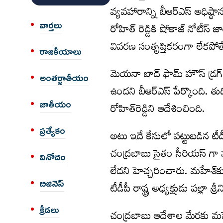
వ్యవహారాన్ని బీఆర్‌ఎస్‌ అధి
వార్త‌లు
రోహిత్ రెడ్డికి షోకాజ్‌ నోటీస్
వివరణ సంతృప్తికరంగా లేకపోతే 
రాజకీయాలు
మెయనా బాద్ ఫామ్ హౌస్ డ్రగ్ 
అంత‌ర్జాతీయం
ఉందని బీఆర్‌ఎస్‌ పేర్కొంది. 
జాతీయం
రోహిత్‌రెడ్డిని ఆదేశించింది.
ప్రత్యేకం
అటు ఇదే కేసులో పట్టుబడిన టీడ
చంద్రబాబు సైతం సీరియస్ గా స్ప
వినోదం
లేదని హెచ్చరించారు. మహేశ్‌క
బిజినెస్
టీడీపీ రాష్ట్ర అధ్యక్షుడు పల్లా 
క్రీడలు
చంద్రబాబు ఆదేశాల మేరకు మహేశ్