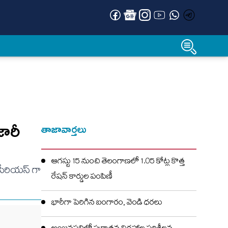
జారీ
తాజావార్తలు
ఆగస్టు 15 నుంచి తెలంగాణలో 1.05 కోట్ల కొత్త
ం సీరియస్ గా
రేషన్ కార్డుల పంపిణీ
భారీగా పెరిగిన బంగారం, వెండి ధరలు