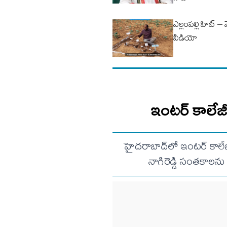
ఎల్లంపల్లి హిట్ – 
వీడియో
ఇంటర్ కాలేజీల
హైదరాబాద్‌లో ఇంటర్ కాలేజీల
నాగిరెడ్డి సంతకాలను ఫ