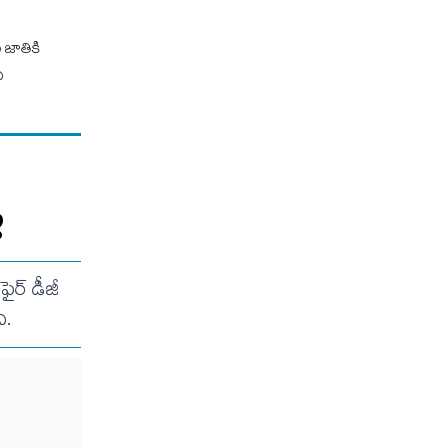
 జాతికి
ీ
్
ైర్ డీజీ
ి.