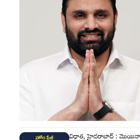
విధాత, హైదరాబాద్ : మొయినాబాద్‌
హోం పేజీ