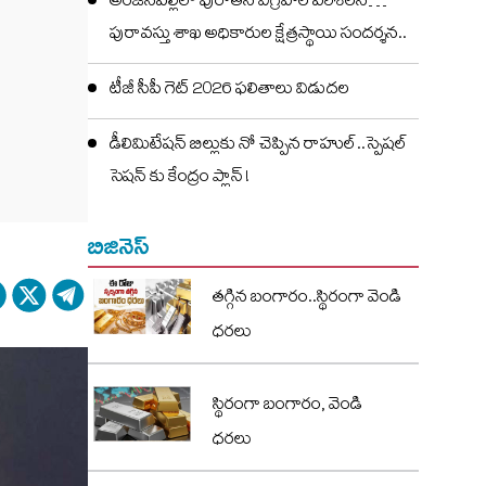
అంజనపల్లిలో పురాతన విగ్రహాల పరిశీలన…
పురావస్తు శాఖ అధికారుల క్షేత్రస్థాయి సందర్శన..
టీజీ సీపీ గెట్ 2026 ఫలితాలు విడుదల
డీలిమిటేషన్ బిల్లుకు నో చెప్పిన రాహుల్..స్పెషల్
సెషన్ కు కేంద్రం ప్లాన్ !
బిజినెస్
తగ్గిన బంగారం..స్థిరంగా వెండి
ధరలు
స్థిరంగా బంగారం, వెండి
ధరలు