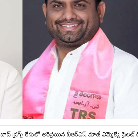
 డ్రగ్స్‌ కేసులో అరెస్టయిన బీఆర్ఎస్ మాజీ ఎమ్మెల్యే పైలట్‌ రోహ