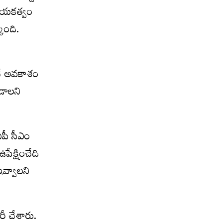
నాయకత్వం
కొంది.
ంచే అవకాశం
ండాలని
ఏపీ సీఎం
పేక్షించేది
ఇవ్వాలని
రీ చేశారు.