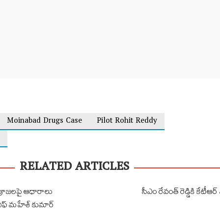
Moinabad Drugs Case
Pilot Rohit Reddy
RELATED ARTICLES
్ర పూజలపై ఆధారాలు
సీఎం రేవంత్ రెడ్డికి కేటీఆ
 చీఫ్ మహేశ్ కుమార్