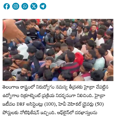
తెలంగాణ రాష్ట్రంలో నిరుద్యోగం సమస్య తీవ్రతకు హైడ్రా చేపట్టిన
ఉద్యోగాల రిక్రూట్మెంట్ ప్రక్రియ నిదర్శనంగా నిలిచింది. హైడ్రా
ఇటీవల DRF అసిస్టెంట్లు (100), హెవీ వెహికల్ డ్రైవర్లు (50)
పోస్టులకు నోటిఫికేషన్ ఇచ్చింది. ఆఫ్‌లైన్‌లో దరఖాస్తులను