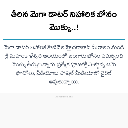
తీరిన మెగా డాటర్ నిహారిక బోనం
మొక్కు..!
మెగా డాటర్ నిహారిక కొణిదెల హైదరాబాద్ మీరాలం మండి
శ్రీ మహంకాళేశ్వర ఆలయంలో బంగారు బోనం సమర్పించి
మొక్కు తీర్చుకున్నారు. ప్రత్యేక పూజల్లో పాల్గొన్న ఆమె
ఫొటోలు, వీడియోలు సోషల్ మీడియాలో వైరల్
అవుతున్నాయి.