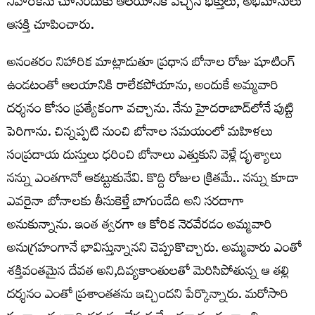
నిహారికను చూసేందుకు ఆలయానికి వచ్చిన భక్తులు, అభిమానులు
ఆసక్తి చూపించారు.
అనంతరం నిహారిక మాట్లాడుతూ ప్రధాన బోనాల రోజు షూటింగ్
ఉండటంతో ఆలయానికి రాలేకపోయాను, అందుకే అమ్మవారి
దర్శనం కోసం ప్రత్యేకంగా వచ్చాను. నేను హైదరాబాద్‌లోనే పుట్టి
పెరిగాను. చిన్నప్పటి నుంచి బోనాల సమయంలో మహిళలు
సంప్రదాయ దుస్తులు ధరించి బోనాలు ఎత్తుకుని వెళ్లే దృశ్యాలు
నన్ను ఎంతగానో ఆకట్టుకునేవి. కొద్ది రోజుల క్రితమే.. నన్ను కూడా
ఎవరైనా బోనాలకు తీసుకెళ్తే బాగుండేది అని సరదాగా
అనుకున్నాను. ఇంత త్వరగా ఆ కోరిక నెరవేరడం అమ్మవారి
అనుగ్రహంగానే భావిస్తున్నానని చెప్పుకొచ్చారు. అమ్మవారు ఎంతో
శక్తివంతమైన దేవత అని,దివ్యకాంతులతో మెరిసిపోతున్న ఆ తల్లి
దర్శనం ఎంతో ప్రశాంతతను ఇచ్చిందని పేర్కొన్నారు. మరోసారి