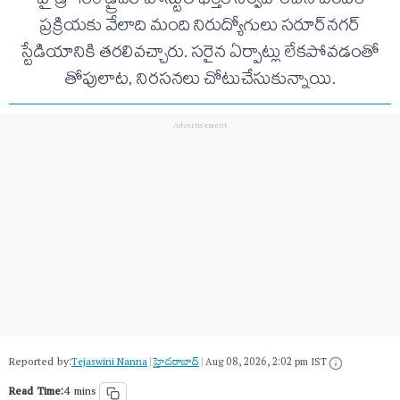
హైడ్రా 150 డ్రైవర్ పోస్టుల భర్తీకి నిర్వహించిన ఎంపిక
ప్రక్రియకు వేలాది మంది నిరుద్యోగులు సరూర్‌నగర్
స్టేడియానికి తరలివచ్చారు. సరైన ఏర్పాట్లు లేకపోవడంతో
తోపులాట, నిరసనలు చోటుచేసుకున్నాయి.
Reported by:
Tejaswini Nanna
|
హైదరాబాద్​
|
Aug 08, 2026, 2:02 pm IST
Read Time:
4 mins