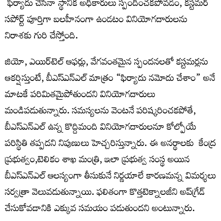
ఫిర్యాదు చేసినా స్థానిక అధికారులు స్పందించకపోవడం, కస్టమర్‌
సపోర్ట్‌ పూర్తిగా బలహీనంగా ఉండటం వినియోగదారులను
నిరాశకు గురి చేస్తోంది.
జియో, ఎయిర్‌టెల్‌ ఆఫర్లు, వేగవంతమైన స్పందనలతో కస్టమర్లను
ఆకర్షిస్తుంటే, బీఎస్ఎన్ఎల్‌ మాత్రం “ఫిర్యాదు నమోదు చేశాం” అనే
మాటకే పరిమితమైపోతుందని వినియోగదారులు
మండిపడుతున్నారు. సమస్యలను వెంటనే పరిష్కరించకపోతే,
బీఎస్ఎన్ఎల్‌ ఉన్న కొద్దిమంది వినియోగదారులనూ కోల్పోయే
పరిస్థితి తప్పదని నిపుణులు హెచ్చరిస్తున్నారు. ఈ అన‌ర్థాల‌కు కేంద్ర
ప్ర‌భుత్వం,టెలికం శాఖ మంత్రి, ఇలా ప్ర‌భుత్వ సంస్థ అయిన
బీఎస్ఎన్ఎల్‌ ఆల‌స్యంగా తీసుకునే నిర్ణ‌యాలే కార‌ణ‌మన్న విమ‌ర్శ‌లు
స‌ర్వ‌త్రా వెలువ‌డుతున్నాయి. ఫ‌లితంగా కొత్త‌టెక్నాల‌జీని అప్‌గ్రేడ్
చేసుకోవ‌డానికి ఎక్కువ స‌మ‌యం ప‌డుతుంద‌ని అంటున్నారు.