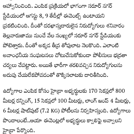
ఆహ్వానించింది. ఎంపిక ప్రక్రియలో భాగంగా సరూర్ నగర్
స్టేడియంలో ఆగస్టు 8, 9 తేదీల్లో ఈవెంట్స్ ఉంటాయని
ప్రకటించింది. దీంతో దరఖాస్తుదారులైన నిరుద్యోగులు శనివారం
తెల్లవారుజాము నుంచే వేల సంఖ్యలో సరూర్ నగర్ స్టేడియంకు
పోటెత్తారు. దీంతో అక్కడ తీవ్ర తోపులాట నెలకొంది. ఎలాంటి
అవాంఛనీయ సంఘటనలు చోటుచేసుకోకుండా పోలీసులు భద్రతా
చర్యలు చేపట్టారు. అయితే భారీగా తరలివచ్చిన నిరుద్యోగులను
అదుపు చేయలేకపోవడంతో తొక్కిసలాటకు దారితీసింది.
ఉద్యోగాల ఎంపిక కోసం హైడ్రా అభ్యర్థులకు 170 సెకన్లలో 800
మీటర్ల రన్నింగ్, 15 సెకన్లలో 100 మీటర్లు, లాంగ్ జంప్ 4 మీటర్లు,
6 మీటర్ల షాట్‌పుట్ (7.2 KG) పోటీలను నిర్వహిస్తుంది. ఉద్యోగాలు
పొందాలంటే..ఆయా ఈవెంట్లలో అభ్యర్థులు క్వాలిఫై అవ్వాలని
హైడ్రా పేర్కొంది.