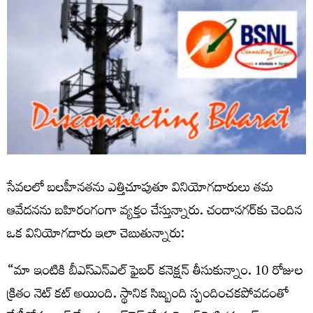
సేవలలో బలహీనతను ఎత్తిచూపుతూ వినియోగదారులు తమ
ఆవేదనను బహిరంగంగా వ్యక్తం చేస్తున్నారు. చందానగర్‌కు చెందిన
ఒక వినియోగదారు ఇలా చెబుతున్నారు:
“మా ఇంటికి బీఎస్ఎన్ఎల్‌ ఫైబర్‌ కనెక్షన్‌ తీసుకున్నాం. 10 రోజుల
క్రితం నెట్‌ కట్‌ అయింది. స్థానిక సిబ్బంది స్పందించకపోవడంతో