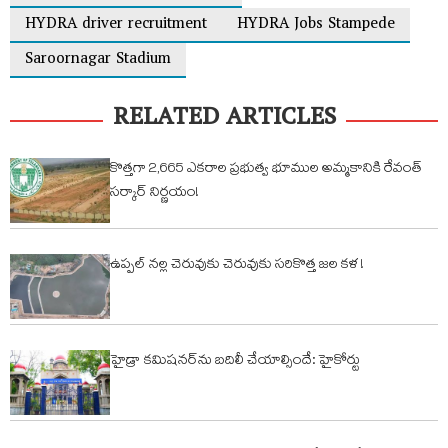
HYDRA driver recruitment
HYDRA Jobs Stampede
Saroornagar Stadium
RELATED ARTICLES
కొత్తగా 2,665 ఎకరాల ప్రభుత్వ భూముల అమ్మకానికి రేవంత్
సర్కార్ నిర్ణయం!
ఉప్పల్ నల్ల చెరువుకు చెరువుకు సరికొత్త జల కళ !
హైడ్రా కమిషనర్‌ను బదిలీ చేయాల్సిందే: హైకోర్టు