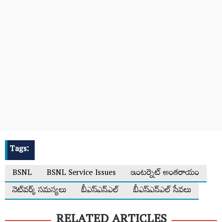
Tags:
BSNL
BSNL Service Issues
ఇంటర్నెట్ అంతరాయం
నెట్‌వర్క్ సమస్యలు
బీఎస్ఎన్ఎల్‌
బీఎస్ఎన్ఎల్‌ సేవలు
RELATED ARTICLES