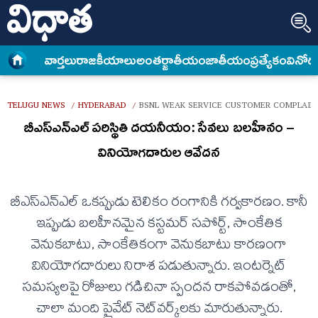
వార్త‌లు
రాజకీయాలు
అంత‌ర్జాతీయం
జాతీయం
ప్రత్యేకం
వినోద
TELUGU NEWS
HYDERABAD
BSNL WEAK SERVICE CUSTOMER COMPLAINT
/
/
బీఎస్ఎన్ఎల్‌ పరిస్థితి దయనీయం: సేవలు బలహీనం –
వినియోగదారుల ఆవేదన
బీఎస్ఎన్ఎల్‌ ఒకప్పుడు టెలికం రంగానికి గర్వకారణం. కానీ
ఇప్పుడు బలహీనమైన కస్టమర్‌ సపోర్ట్‌, సాంకేతిక
వెనుకబాటు, సాంకేతికంగా వెనుకబాటు కారణంగా
వినియోగదారులు నిరాశ పడుతున్నారు. ఇంటర్నెట్
సమస్యలపై రోజులు గడిచినా స్పందన రాకపోవడంతో,
చాలా మంది ప్రైవేట్‌ నెట్‌వర్క్‌లకు మారుతున్నారు.