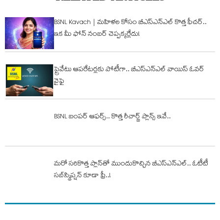
BSNL Kavach | మహిళల కోసం బీఎస్ఎన్ఎల్ కొత్త ఫీచర్..
ఇక మీ ఫోన్ నంబర్ చెప్పక్కర్లేదు!
ప్రైవేటు ఆపరేటర్లకు పోటీగా.. బీఎస్ఎన్ఎల్ వాయిస్ ఓవర్
వైఫై
BSNL బంప‌ర్ ఆఫ‌ర్స్.. కొత్త రీచార్జ్ ప్లాన్స్ ఇవే..
మరో సరికొత్త ప్లాన్‌తో ముందుకొచ్చిన బీఎస్‌ఎన్‌ఎల్‌.. ఓటీటీ
సబ్‌స్క్రిప్షన్‌ కూడా ఫ్రీ..!