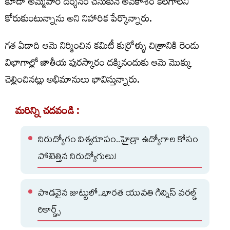
కూడా అమ్మవారి దర్శనం చేసుకునే అవకాశం కలగాలని
కోరుకుంటున్నాను అని నిహారిక పేర్కొన్నారు.
గత ఏడాది ఆమె నిర్మించిన కమిటీ కుర్రోళ్ళు చిత్రానికి రెండు
విభాగాల్లో జాతీయ పురస్కారం దక్కినందుకు ఆమె మొక్కు
చెల్లించినట్లు అభిమానులు భావిస్తున్నారు.
మరిన్ని చదవండి :
నిరుద్యోగం విశ్వరూపం..హైడ్రా ఉద్యోగాల కోసం
పోటెత్తిన నిరుద్యోగులు!
పొడవైన జుట్టులో..భారత యువతి గిన్నిస్ వరల్డ్
రికార్డ్స్