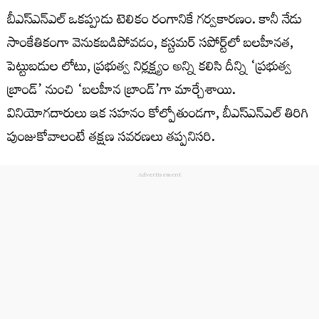
బీఎస్ఎన్ఎల్‌ ఒకప్పుడు టెలికం రంగానికే గర్వకారణం. కానీ నేడు
సాంకేతికంగా వెనుకబడిపోవడం, కస్టమర్‌ సపోర్ట్‌లో బలహీనత,
పెట్టుబడుల లోటు, ప్రభుత్వ నిర్లక్ష్యం అన్ని కలిసి దీన్ని ‘ప్రభుత్వ
బ్రాండ్‌’ నుంచి ‘బలహీన బ్రాండ్‌’గా మార్చేశాయి.
వినియోగదారులు ఇక సహనం కోల్పోతుండగా, బీఎస్ఎన్ఎల్‌ తిరిగి
పుంజుకోవాలంటే తక్షణ సవరణలు తప్పనిసరి.