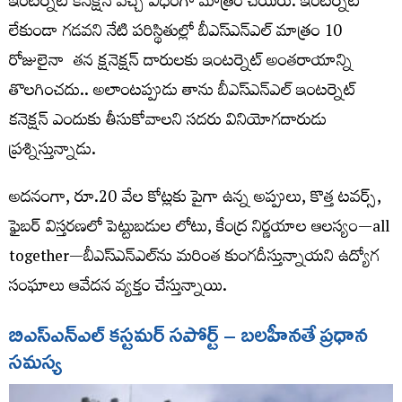
ఇంట‌ర్నెట్ క‌నెక్ష‌న్ వ‌చ్చే విధంగా మాత్రం చేయ‌రు. ఇంట‌ర్నెట్
లేకుండా గ‌డ‌వ‌ని నేటి ప‌రిస్థితుల్లో బీఎస్ఎన్ఎల్‌ మాత్రం 10
రోజులైనా త‌న క్ష‌నెక్ష‌న్ దారుల‌కు ఇంట‌ర్నెట్ అంతరాయాన్ని
తొల‌గించ‌దు.. అలాంట‌ప్పుడు తాను బీఎస్ఎన్ఎల్‌ ఇంట‌ర్నెట్
క‌నెక్ష‌న్ ఎందుకు తీసుకోవాల‌ని స‌ద‌రు వినియోగ‌దారుడు
ప్ర‌శ్నిస్తున్నాడు.
అదనంగా, రూ.20 వేల కోట్లకు పైగా ఉన్న అప్పులు, కొత్త టవర్స్‌,
ఫైబర్‌ విస్తరణలో పెట్టుబడుల లోటు, కేంద్ర నిర్ణయాల ఆలస్యం—all
together—బీఎస్ఎన్ఎల్‌ను మరింత కుంగదీస్తున్నాయని ఉద్యోగ
సంఘాలు ఆవేదన వ్యక్తం చేస్తున్నాయి.
బిఎస్​ఎన్​ఎల్​ కస్టమర్‌ సపోర్ట్‌ – బలహీనతే ప్రధాన
సమస్య