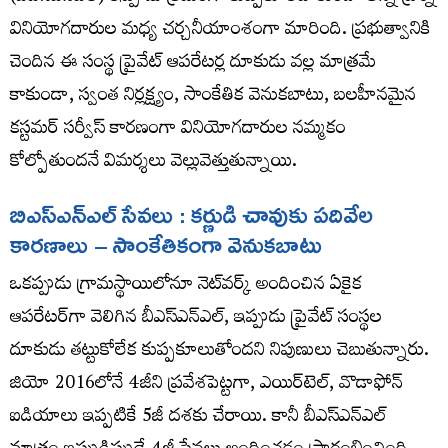
వినియోగదారుల మధ్య చర్చనీయాంశంగా మారింది. ప్రభుత్వానికి
చెందిన ఈ సంస్థ ప్రైవేట్‌ ఆపరేటర్ల దూకుడు వల్ల మాత్రమే
కాకుండా, స్వంత నిర్లక్ష్యం, సాంకేతిక వెనుకబాటు, బలహీనమైన
కస్టమర్‌ సర్వీస్‌ కారణంగా వినియోగదారుల నమ్మకం
కోల్పోతుందనే విమర్శలు వెల్లువెత్తుతున్నాయి.
బిఎస్​ఎన్​ఎల్​ సేవలు : కర్ణుడి చావుకు పదివేల
కారణాలు – సాంకేతికంగా వెనుకబాటు
ఒకప్పుడు గ్రామస్థాయిలోనూ నెట్‌వర్క్‌ అందించిన ఏకైక
ఆపరేటర్‌గా వెలిగిన బీఎస్ఎన్ఎల్‌, ఇప్పుడు ప్రైవేట్‌ సంస్థల
దూకుడు తట్టుకోలేక కుప్పకూలుతోందని నిపుణులు చెబుతున్నారు.
జియో 2016లోనే 4జీని ప్రవేశపెట్టగా, ఎయిర్‌టెల్‌, వొడాఫోన్‌
ఐడియాలు ఇప్పటికే 5జీ దశకు చేరాయి. కానీ బీఎస్ఎన్ఎల్‌