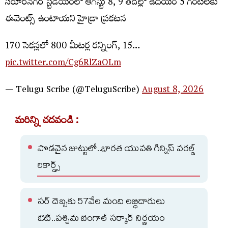
సరూర్‌నగర్ స్టేడియంలో ఆగస్టు 8, 9 తేదీల్లో ఉదయం 5 గంటలకు
ఈవెంట్స్ ఉంటాయని హైడ్రా ప్రకటన
170 సెకన్లలో 800 మీటర్ల రన్నింగ్, 15…
pic.twitter.com/Cg6RlZaOLm
— Telugu Scribe (@TeluguScribe)
August 8, 2026
మరిన్ని చదవండి :
పొడవైన జుట్టులో..భారత యువతి గిన్నిస్ వరల్డ్
రికార్డ్స్
సర్ దెబ్బకు 57వేల మంది లబ్ధిదారులు
ఔట్..పశ్చిమ బెంగాల్ సర్కార్ నిర్ణయం