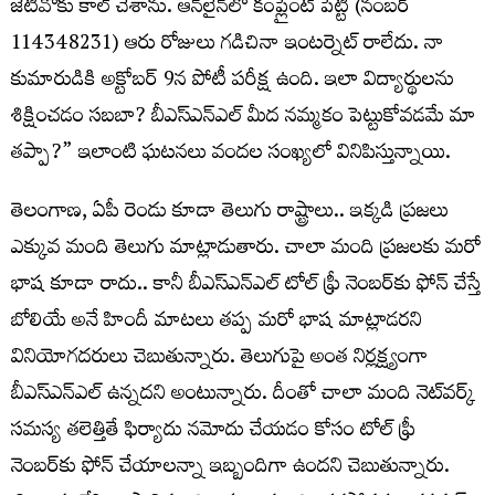
జేటీవోకు కాల్‌ చేశాను. ఆన్‌లైన్‌లో కంప్లైంట్‌ పెట్టి (నంబర్‌
114348231) ఆరు రోజులు గడిచినా ఇంటర్నెట్‌ రాలేదు. నా
కుమారుడికి అక్టోబర్‌ 9న పోటీ పరీక్ష ఉంది. ఇలా విద్యార్థులను
శిక్షించడం సబబా? బీఎస్ఎన్ఎల్‌ మీద నమ్మకం పెట్టుకోవడమే మా
తప్పా?” ఇలాంటి ఘటనలు వందల సంఖ్యలో వినిపిస్తున్నాయి.
తెలంగాణ‌, ఏపీ రెండు కూడా తెలుగు రాష్ట్రాలు.. ఇక్క‌డి ప్ర‌జ‌లు
ఎక్కువ మంది తెలుగు మాట్లాడుతారు. చాలా మంది ప్ర‌జ‌ల‌కు మ‌రో
భాష కూడా రాదు.. కానీ బీఎస్ఎన్ఎల్‌ టోల్ ఫ్రీ నెంబ‌ర్‌కు ఫోన్ చేస్తే
బోలియే అనే హిందీ మాట‌లు త‌ప్ప మ‌రో భాష మాట్లాడ‌రని
వినియోగదరులు చెబుతున్నారు. తెలుగుపై అంత నిర్ల‌క్ష్యంగా
బీఎస్ఎన్ఎల్‌ ఉన్నదని అంటున్నారు. దీంతో చాలా మంది నెట్‌వర్క్‌
స‌మ‌స్య త‌లెత్తితే ఫిర్యాదు న‌మోదు చేయ‌డం కోసం టోల్ ఫ్రీ
నెంబ‌ర్‌కు ఫోన్‌ చేయాలన్నా ఇబ్బందిగా ఉందని చెబుతున్నారు.