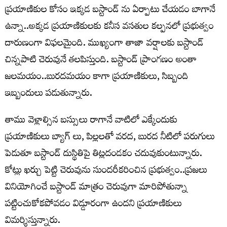
ప్రయాణికుల కోసం ఇక్కడ బస్టాండ్ ను ఏర్పాటు చేయడం బాగానే
ఉన్నా..అక్కడ ప్రయాణికులకు కనీస వసతుల కల్పనలో ప్రభుత్వం
దారుణంగా విఫలమైంది. ముఖ్యంగా తాజా వర్షాలకు బస్టాండ్
చిన్నపాటి చెరువునే తలపిస్తుంది. బస్టాండ్ ప్రాంగణం అంతా
జలమయం..బురదమయం కాగా ప్రయాణికులు, సిబ్బంది
ఇబ్బందులు పడుతున్నారు.
తాము వెళ్లాల్సిన బస్సులు రాగానే వాటిలో ఎక్కేందుకు
ప్రయాణికులు బ్యాగ్ లు, పిల్లలతో వరద, బురద నీటిలో పరుగులు
పెడుతూ బస్టాండ్ దుస్థితిపై తిట్లదండకం చదువుకుంటున్నారు.
కోట్లు ఖర్చు పెట్టి చెరువును సుందరీకరించిన ప్రభుత్వం..ప్రజలు
వినియోగించే బస్టాండ్ మాత్రం చెరువుగా మారిపోతున్నా
పట్టించుకోకపోవడం విడ్డూరంగా ఉందని ప్రయాణికులు
విమర్శిస్తున్నారు.