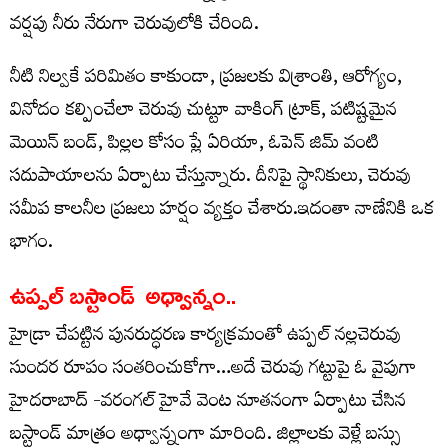
వర్షపు నీరు నేరుగా చెరువులోకి చేరింది.
నీటి నిల్వకే పరిమితం కాకుండా, ప్రజలకు విశ్రాంతి, ఆరోగ్యం,
వినోదం కల్పించేలా చెరువు చుట్టూ వాకింగ్‌ ట్రాక్, పటిష్టమైన
మెయిన్‌ బండ్, పిల్లల కోసం ప్లే ఏరియా, ఓపెన్‌ జిమ్‌ వంటి
సదుపాయాలను ఏర్పాటు చేస్తున్నారు. దీనిపై స్థానికులు, చెరువు
సమీప కాలనీల ప్రజలు హర్షం వ్యక్తం చేశారు.ఇదంతా నాణేనికి ఒక
భాగం.
ఉప్పల్ బస్టాండ్ అధ్వాన్నం..
హైడ్రా చేపట్టిన పునరుద్ధరణ కార్యక్రమంతో ఉప్పల్ నల్లచెరువు
సుందర రూపం సంతరించుకోగా…అదే చెరువు గట్టుపై ఓ వైపుగా
హైదరాబాద్ -వరంగల్ హైవే వెంట నూతనంగా ఏర్పాటు చేసిన
బస్టాండ్ మాత్రం అధ్వాన్నంగా మారింది. జిల్లాలకు వెళ్లే బస్సు