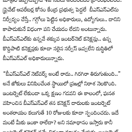
మాత్రం ఇప్పుడిప్పుడే 4జీ సేవలు అందించడం ప్రారంభించింది.
ప్రైవేట్ ఆప‌రేట‌ర్ల కోసం కేంద్ర ప్ర‌భుత్వ పెద్ద‌లే బీఎస్ఎన్ఎల్‌ను
నిర్వీర్యం చేస్తే.. గ‌గ్గోలు పెట్టిన అధికారులు, ఉద్యోగులు.. దానిని
కాపాడుకునే విధంగా పని చేయడం లేదని అంటున్నారు.
బీఎస్ఎన్ఎల్‌కు ఉన్న‌వే త‌క్కువ ఇంటర్‌నెట్‌ క‌నెక్ష‌న్లు.. ఉన్న
కొద్దిపాటి క‌నెక్ష‌న్ల‌కు కూడా సరైన స‌ర్వీస్ ఇవ్వ‌లేని దుస్థితిలో
బీఎస్ఎన్ఎల్‌ అధికారులున్నారు.
“బీఎస్ఎన్ఎల్‌ నెట్‌వర్క్‌ అంటే రాదు.. గిరగిరా తిరుగుతుంది..”
అనే జోకులు వినిపించేంత స్థాయిలో ప్రజల్లో నిరాశ నెలకొంది.
ఇంటర్నెట్‌ లేకుండా ఒక్క క్షణం గడవని ఈ కాలంలో, ఘ‌న‌త
వ‌హించిన బీఎస్ఎన్ఎల్‌ త‌న క‌నెక్ష‌న్ దారుల‌కు ఇంట‌ర్నెట్
అంత‌రాయం క‌లుగుతే 10 రోజుల‌కు కూడా స్పందించ‌దు. ఇదే
మంటే మీకు ఇంకా రాలేదా? అని స‌మాధానం ఇస్తారు కానీ