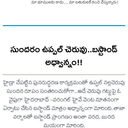
మా భూములకు కాదు… మా బతుకులకే కంచె వేస్తున్నారు !
సుందరం ఉప్పల్ చెరువు..బస్టాండ్
అధ్వాన్నం!!
హైడ్రా చేపట్టిన పునరుద్ధరణ కార్యక్రమంతో ఉప్పల్ నల్లచెరువు
సుందర రూపం సంతరించుకోగా...అదే చెరువు గట్టుపై ఓ
వైపుగా హైదరాబాద్ -వరంగల్ హైవే వెంట నూతనంగా
ఏర్పాటు చేసిన బస్టాండ్ మాత్రం అధ్వాన్నంగా మారింది. తాజా
వర్షాలతో బస్టాండ్ ప్రాంగణం అంతా వరద, బురద
మయంగా మారింది.