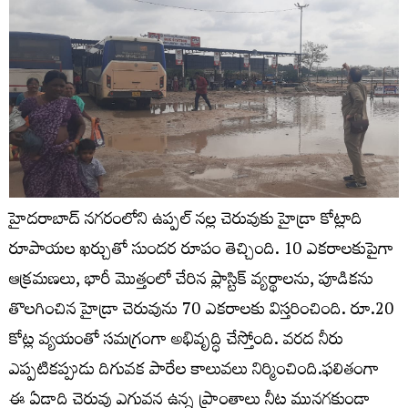
హైదరాబాద్ నగరంలోని ఉప్పల్ నల్ల చెరువుకు హైడ్రా కోట్లాది
రూపాయల ఖర్చుతో సుందర రూపం తెచ్చింది. 10 ఎకరాలకుపైగా
ఆక్రమణలు, భారీ మొత్తంలో చేరిన ప్లాస్టిక్‌ వ్యర్థాలను, పూడికను
తొలగించిన హైడ్రా చెరువును 70 ఎకరాలకు విస్తరించింది. రూ.20
కోట్ల వ్యయంతో సమగ్రంగా అభివృద్ధి చేస్తోంది. వరద నీరు
ఎప్పటికప్పుడు దిగువక పారేల కాలువలు నిర్మించింది.ఫలితంగా
ఈ ఏడాది చెరువు ఎగువన ఉన్న ప్రాంతాలు నీట మునగకుండా