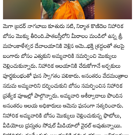
మెగా బ్రదర్ నాగబాబు కూతురు నటి, నిర్మాత కొణిదెల నిహారిక
బోనం మొక్కు తీరింది.పాతబస్తీలోని మీరాలం మండిలో ఉన్న శ్రీ
మహంకాళేశ్వర దేవాలయానికి వెళ్లిన ఆమె..భక్తి శ్రద్దలతో తలపై
బంగారు బోనం ఎత్తుకుని అమ్మవారికి సమర్పించి మొక్కులు
చెల్లించుకున్నారు. నిహారిక ఆలయానికి చేరుకోగానే అర్చకులు
పూర్ణకుంభంతో ఘన స్వాగతం పలికారు. అనంతరం వేదమంత్రాల
నడుమ అమ్మవారిని దర్శించుకుని బోనం సమర్పించిన నిహారిక
ప్రత్యేక పూజల్లో పాల్గొన్నారు. అమ్మవారి ఆశీర్వాదాలు పొందిన
అనంతరం ఆలయ అధికారులు ఆమెను ఘనంగా సత్కరించారు.
నిహారిక అమ్మవారికి బోనం మొక్కులు చెల్లించుకున్న ఫొటోలు,
వీడియోలు ప్రస్తుతం సోషల్ మీడియాలో వైరల్ అవుతున్నాయి.