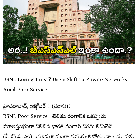
BSNL Losing Trust? Users Shift to Private Networks
Amid Poor Service
హైదరాబాద్‌, అక్టోబర్‌ 1 (విధాత‌):
BSNL Poor Service | టెలికం రంగానికి ఒకప్పుడు
మూలస్తంభంగా నిలిచిన భారత్‌ సంచార్‌ నిగమ్‌ లిమిటెడ్‌
(బీఎస్ఎన్ఎల్‌) ఇప్పుడు క్రమంగా కుప్పకూలిపోతుందా అన్న ప్రశ్న