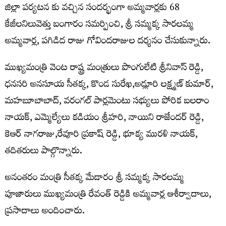
జిల్లా పర్యటన కు వచ్చిన సందర్భంగా అమ్మవార్లకు 68
కేజీలనిలువెత్తు బంగారం సమర్పించి, శ్రీ సమ్మక్క సారలమ్మ
అమ్మవార్ల, పగిడిద రాజు గోవిందరాజుల దర్శనం చేసుకున్నారు.
ముఖ్యమంత్రి వెంట రాష్ట్ర మంత్రులు పొంగులేటి శ్రీనివాస్ రెడ్డి,
ధనసరి అనసూయ సీతక్క, కొండ సురేఖ,అడ్లూరి లక్ష్మణ్ కుమార్,
మహబూబాబాద్, వరంగల్ పార్లమెంటు సభ్యులు పోరిక బలరాం
నాయక్, ఎమ్మెల్యేలు కడియం శ్రీహరి, నాయిని రాజేందర్ రెడ్డి,
కెఆర్ నాగరాజు,రేవూరి ప్రకాష్ రెడ్డి, భూక్య మురళి నాయక్,
తదితరులు పాల్గొన్నారు.
అనంతరం మంత్రి సీతక్క మేడారం శ్రీ సమ్మక్క సారలమ్మ
పూజారులు ముఖ్యమంత్రి రేవంత్ రెడ్డికి అమ్మవార్ల ఆశీర్వాదాలు,
ప్రసాదాలు అందించారు.