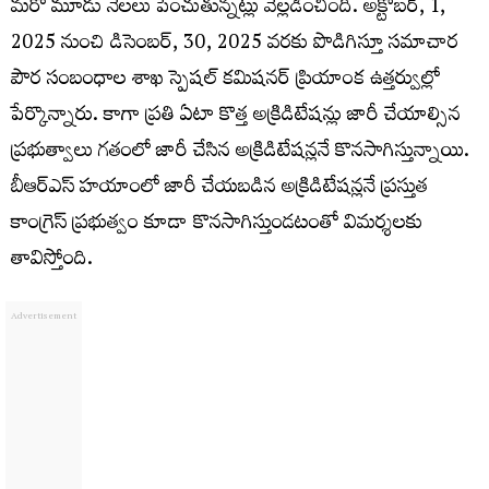
మరో మూడు నెలలు పెంచుతున్నట్లు వెల్లడించింది. అక్టోబర్, 1,
2025 నుంచి డిసెంబర్, 30, 2025 వరకు పొడిగిస్తూ సమాచార
పౌర సంబంధాల శాఖ స్పెషల్ కమిషనర్ ప్రియాంక ఉత్తర్వుల్లో
పేర్కొన్నారు. కాగా ప్రతి ఏటా కొత్త అక్రిడిటేషన్లు జారీ చేయాల్సిన
ప్రభుత్వాలు గతంలో జారీ చేసిన అక్రిడిటేషన్లనే కొనసాగిస్తున్నాయి.
బీఆర్ఎస్ హయాంలో జారీ చేయబడిన అక్రిడిటేషన్లనే ప్రస్తుత
కాంగ్రెస్ ప్రభుత్వం కూడా కొనసాగిస్తుండటంతో విమర్శలకు
తావిస్తోంది.