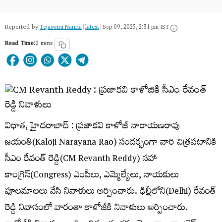
Reported by:
Tejaswini Nanna
|
latest
|
Sep 09, 2025, 2:31 pm IST
Read Time:
2 mins
విధాత, హైదరాబాద్ : ప్రజాకవి కాళోజీ నారాయణరావు
జయంతి(Kaloji Narayana Rao) సందర్భంగా వారి చిత్రపటానికి
సీఎం రేవంత్ రెడ్డి(CM Revanth Reddy) సహా
కాంగ్రెస్(Congress) ఎంపీలు, ఎమ్మెల్యేలు, నాయకులు
పూలమాలలు వేసి నివాళులు అర్పించారు. ఢిల్లీలోని(Delhi) రేవంత్
రెడ్డి నివాసంలో వారంతా కాళోజీకి నివాళులు అర్పించారు.