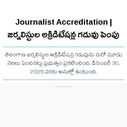
Journalist Accreditation |
జర్నలిస్టుల అక్రిడిటేషన్ల గడువు పెంపు
తెలంగాణ జర్నలిస్టుల అక్రిడిటేషన్ల గడువును మరో మూడు
నెలలు పెంచినట్లు ప్రభుత్వం ప్రకటించింది. డిసెంబర్ 30,
2025 వరకు అమల్లో ఉంటుంది.