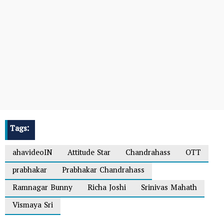
Tags:
ahavideoIN
Attitude Star
Chandrahass
OTT
prabhakar
Prabhakar Chandrahass
Ramnagar Bunny
Richa Joshi
Srinivas Mahath
Vismaya Sri