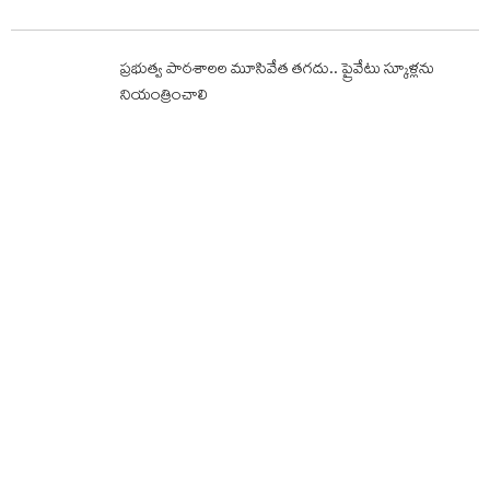
ప్రభుత్వ పాఠశాలల మూసివేత తగదు.. ప్రైవేటు స్కూళ్లను
నియంత్రించాలి
సీఎం నల్లగొండ టూర్..ప్రతిపక్ష నేతల అరెస్టు
తాజావార్తలు
దేవదత్ పడిక్కల్‌ సెంచరీ…శ్రీలంక ఎలెవన్ తో భారత్ ఎదురీత
యూపీఐ లావాదేవీలపై ఫోన్ పే సీఈవో కీలక ప్రకటన
రోడ్డు ప్రమాదాలు…15మంది దుర్మరణం