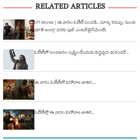
RELATED ARTICLES
OTT Movies | ఈ వారం ఓటీటీ సందడి.. సూర్య ‘కరుప్పు’ నుంచి
‘భూత్ బంగ్లా’ వరకు ఫుల్‌ ఎంటర్‌టైన్‌మెంట్!
ఓటీటీలో సంచ‌ల‌నం సృష్టించేందుకు సిద్ధ‌మైన ధురంధ‌ర్..
ఈ వారం ఓటీటీలో వినోదాల జాత‌ర‌...
ఓటీటీల్లో ఈ వారం వినోదాల జాతర..