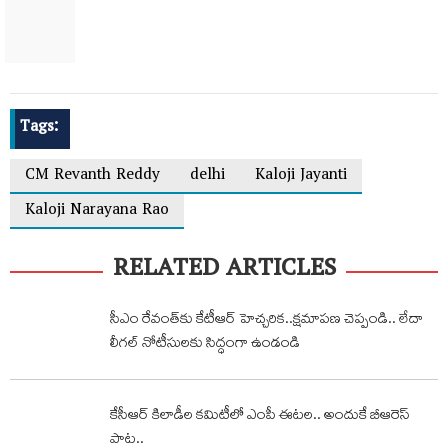
Tags:
CM Revanth Reddy
delhi
Kaloji Jayanti
Kaloji Narayana Rao
RELATED ARTICLES
సీఎం రేవంత్‌కు కేటీఆర్ హెచ్చరిక‌..క్షమాపణ చెప్పండి.. లేదా
లీగల్ నోటీసులకు సిద్ధంగా ఉండండి
కేసీఆర్‌ కిలాడీల కమిటీలో ఎంపీ ఈటల.. అందుకే బీఆరెస్‌
పాట..