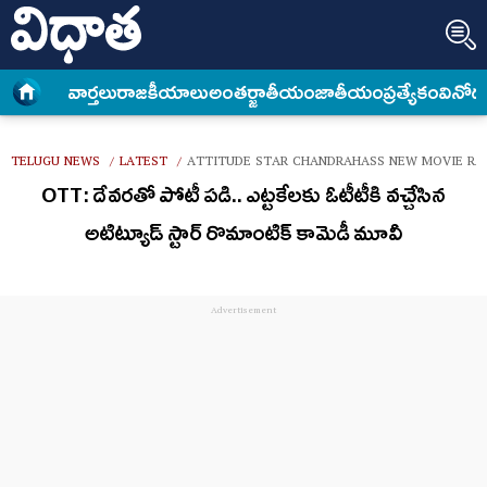
వార్త‌లు
రాజకీయాలు
అంత‌ర్జాతీయం
జాతీయం
ప్రత్యేకం
వినోద
TELUGU NEWS
LATEST
ATTITUDE STAR CHANDRAHASS NEW MOVIE RA
/
/
OTT: దేవ‌ర‌తో పోటీ ప‌డి.. ఎట్ట‌కేల‌కు ఓటీటీకి వ‌చ్చేసిన‌
అటిట్యూడ్ స్టార్ రొమాంటిక్ కామెడీ మూవీ