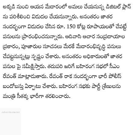
అక్కడి నుంచి ఆయన మేడారంలో అమలు చేయనున్న డిజిటల్ ప్లాన్
ను పరిశీలించి విడుదల చేయనున్నారు. అనంతరం జాతర
సందర్భంగా విడుదల చేసిన రూ. 150 కోట్ల రూపాయలతో చేపట్టే
పనులను ప్రారంభించనున్నారు. ఆదివాసి ఆచార సంప్రదాయాల
ప్రకారం, పూజారుల సూచనలు మేరకే మేడారంభివృద్ధి పనులు
చేపట్టనున్నట్లు స్పష్టం చేశారు. అనంతరం అధికారులతో జాతర
పనుల పై సమీక్షిస్తారు. తదుపరి జరిగే బహిరంగ సభలో సీఎం
రేవంత్ మాట్లాడుతారు. రేవంత్ రాక సందర్భంగా భారీ పోలీస్
బందోబస్తు ఏర్పాటు చేశారు. బహిరంగ సభకు పార్టీ శ్రేణులను
మంత్రి సీతక్క భారీగా తరలించారు.