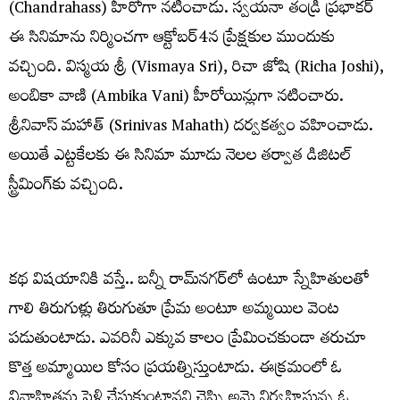
(Chandrahass) హీరోగా న‌టించాడు. స్వ‌య‌నా తండ్రి ప్ర‌భాక‌ర్
ఈ సినిమాను నిర్మించ‌గా ఆక్టోబ‌ర్‌4న ప్రేక్ష‌కుల ముందుకు
వ‌చ్చింది. విస్మ‌య శ్రీ (Vismaya Sri), రిచా జోషి (Richa Joshi),
అంబికా వాణి (Ambika Vani) హీరోయిన్లుగా న‌టించారు.
శ్రీనివాస్ మ‌హాత్ (Srinivas Mahath) ద‌ర్వ‌క‌త్వం వ‌హించాడు.
అయితే ఎట్ట‌కేల‌కు ఈ సినిమా మూడు నెల‌ల త‌ర్వాత డిజిట‌ల్
స్ట్రీమింగ్‌కు వ‌చ్చింది.
క‌థ విష‌యానికి వ‌స్తే.. బ‌న్నీ రామ్‌న‌గ‌ర్‌లో ఉంటూ స్నేహితుల‌తో
గాలి తిరుగుళ్లు తిరుగుతూ ప్రేమ అంటూ అమ్మ‌యిల వెంట
ప‌డుతుంటాడు. ఎవ‌రినీ ఎక్కువ కాలం ప్రేమించ‌కుండా త‌రుచూ
కొత్త అమ్మాయిల కోసం ప్ర‌య‌త్నిస్తుంటాడు. ఈక్ర‌మంలో ఓ
వివాహిత‌ను పెళ్లి చేసుకుంటాన‌ని చెప్పి అమె నిర్వ‌హిస్తున్న ఓ