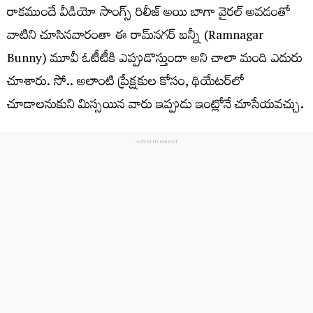
రాక‌ముందే వీడియో సాంగ్స్ రిలీజ్ అయి బాగా వైర‌ల్ అవ‌డంతో
వాటిని చూసిన‌వారంతా ఈ రామ్‌న‌గ‌ర్ బ‌న్నీ (Ramnagar
Bunny) మూవీ ఓటీటీకి ఎప్పుడొస్తుందా అని చాలా మంది ఎదురు
చూశారు. సో.. అలాంటి ప్రేక్ష‌కుల కోసం, థియేట‌ర్‌లో
చూడాల‌నుకుని మిస్స‌యిన వారు ఇప్పుడు ఇంట్లోనే చూసేయ‌వ‌చ్చు.