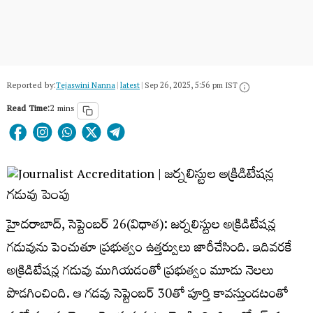
Reported by:
Tejaswini Nanna
|
latest
|
Sep 26, 2025, 5:56 pm IST
Read Time:
2 mins
హైదరాబాద్, సెప్టెంబర్ 26(విధాత): జర్నలిస్టుల అక్రిడిటేషన్ల
గడువును పెంచుతూ ప్రభుత్వం ఉత్తర్వులు జారీచేసింది. ఇదివరకే
అక్రిడిటేషన్ల గడువు ముగియడంతో ప్రభుత్వం మూడు నెలలు
పొడగించింది. ఆ గడవు సెప్టెంబర్ 30తో పూర్తి కావస్తుండటంతో