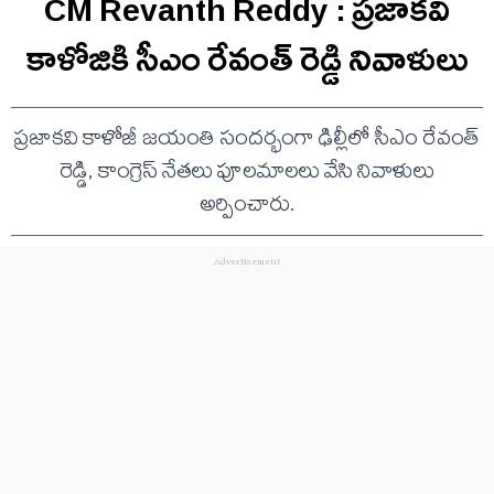
CM Revanth Reddy : ప్రజాకవి
కాళోజికి సీఎం రేవంత్ రెడ్డి నివాళులు
ప్రజాకవి కాళోజీ జయంతి సందర్భంగా ఢిల్లీలో సీఎం రేవంత్
రెడ్డి, కాంగ్రెస్ నేతలు పూలమాలలు వేసి నివాళులు
అర్పించారు.