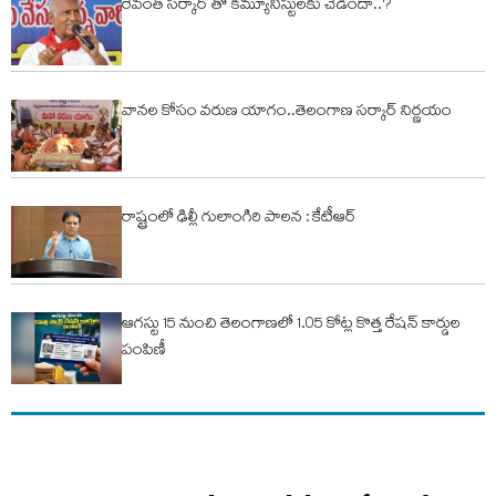
రేవంత్ సర్కార్ తో కమ్యూనిస్టులకు చెడిందా..?
వానల కోసం వరుణ యాగం..తెలంగాణ సర్కార్ నిర్ణయం
రాష్ట్రంలో ఢిల్లీ గులాంగిరి పాలన : కేటీఆర్
ఆగస్టు 15 నుంచి తెలంగాణలో 1.05 కోట్ల కొత్త రేషన్ కార్డుల
పంపిణీ