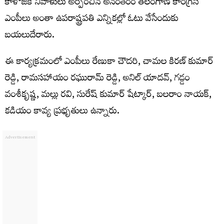
కాళోజీకి నివాళులు అర్పించిన అనంతరం తెలంగాణ కాంగ్రెస్
ఎంపీలు అంతా ఉపరాష్ట్రపతి ఎన్నికల్లో ఓటు వేసేందుకు
బయలుదేరారు.
ఈ కార్యక్రమంలో ఎంపీలు రేణుకా చౌదరి, చామల కిరణ్ కుమార్
రెడ్డి, రామసహాయం రఘురామ్ రెడ్డి, అనిల్ యాదవ్, గడ్డం
వంశీకృష్ణ, మల్లు రవి, సురేష్ కుమార్ షేట్కార్, బలరాం నాయక్,
కడియం కావ్య ప్రభృతులు ఉన్నారు.