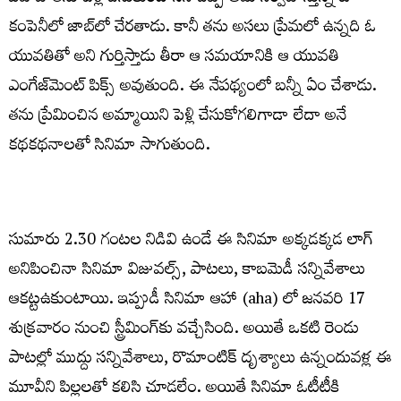
కంపెనీలో జాబ్‌లో చేర‌తాడు. కానీ త‌ను అస‌లు ప్రేమలో ఉన్న‌ది ఓ
యువ‌తితో అని గుర్తిస్తాడు తీరా ఆ స‌మ‌యానికి ఆ యువ‌తి
ఎంగేజ్‌మెంట్ పిక్స్ అవుతుంది. ఈ నేప‌థ్యంలో బ‌న్నీ ఏం చేశాడు.
త‌ను ప్రేమించిన అమ్మాయిని పెళ్లి చేసుకోగ‌లిగాడా లేదా అనే
క‌థ‌క‌థ‌నాల‌తో సినిమా సాగుతుంది.
సుమారు 2.30 గంట‌ల నిడివి ఉండే ఈ సినిమా అక్క‌డ‌క్క‌డ లాగ్
అనిపించినా సినిమా విజువ‌ల్స్‌, పాట‌లు, కాబమెడీ స‌న్నివేశాలు
ఆక‌ట్టఉకుంటాయి. ఇప్పుడీ సినిమా ఆహా (aha) లో జ‌న‌వ‌రి 17
శుక్ర‌వారం నుంచి స్ట్రీమింగ్‌కు వ‌చ్చేసింది. అయితే ఒక‌టి రెండు
పాట‌ల్లో ముద్దు స‌న్నివేశాలు, రొమాంటిక్ దృశ్యాలు ఉన్నందువ‌ళ్ల ఈ
మూవీని పిల్ల‌ల‌తో క‌లిసి చూడ‌లేం. అయితే సినిమా ఓటీటీకి