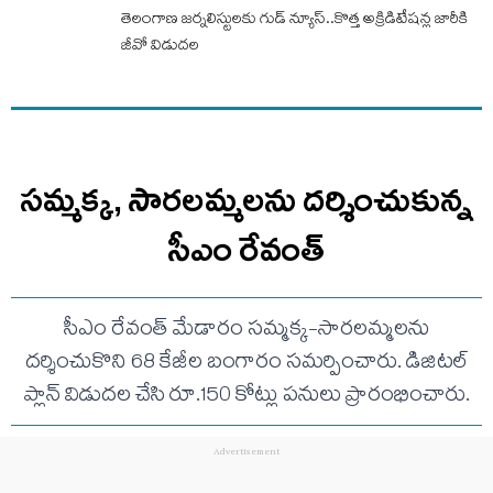
తెలంగాణ జర్నలిస్టులకు గుడ్ న్యూస్..కొత్త అక్రిడిటేషన్ల జారీకి
జీవో విడుదల
సమ్మక్క, సారలమ్మలను దర్శించుకున్న
సీఎం రేవంత్
సీఎం రేవంత్ మేడారం సమ్మక్క-సారలమ్మలను
దర్శించుకొని 68 కేజీల బంగారం సమర్పించారు. డిజిటల్
ప్లాన్ విడుదల చేసి రూ.150 కోట్లు పనులు ప్రారంభించారు.