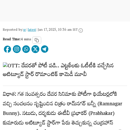
Reported by:
sr
|
latest
|
Jan 17, 2025, 10:36 am IST
Read Time:
4 mins
విధాత‌: గ‌త సంవ‌త్సరం దేవ‌ర సినిమాకు పోటీగా థియేట‌ర్ల‌లోకి
వ‌చ్చి సంచ‌ల‌నం సృష్టించిన చిత్రం రామ్‌న‌గ‌ర్ బ‌న్నీ (Ramnagar
Bunny). న‌టుడు, ద‌ర్శ‌కుడు ఈటీవీ ప్ర‌భాక‌ర్ (Prabhakar)
కుమారుడు అటిట్యూడ్ స్టార్‌గా పేరు తెచ్చుకున్న చంద్ర‌హాస్