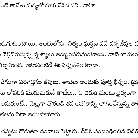
రుగుతుంటాయి. అందులోనూ నిత్యం ఘర్షణ పడే వన్యజీవుల 
వెల్లివిరుస్తున్న దృశ్యాలు అబ్బురపరుస్తుంటాయి. వాటి జాతులు
్పుతుంది. అటువంటిదే ఈ సన్నివేశం కూడా.
ేగంగా పరిగెత్తగల జీవులు. తాబేలు అందుకు పూర్తి భిన్నం. ప
ను లోపలికి ముడుచుకునే తాబేలు.. ఓ చిరుత మందు ధైర్యంగా
ప అనుకుంటే.. మెల్లగా చొరబడి తన ఆహారాన్ని లాగించేస్తున్న త
ెటిజన్లు ఫిదా అయిపోయారు.
చప్పట్లు కొడుతూ దండాలు పెట్టారు. దీనికి సంబంధించిన వీడ