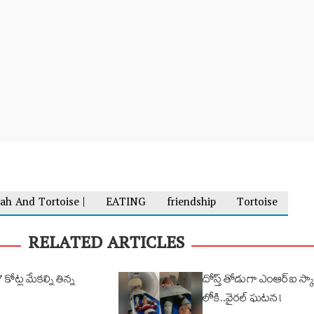
ah And Tortoise |
EATING
friendship
Tortoise
RELATED ARTICLES
ోట్ల మేక‌ల్ని తిన్న
దోస్త్ తోడుగా ఎంఆర్ఐ స్క
లోకి..వైరల్ ఘటన !