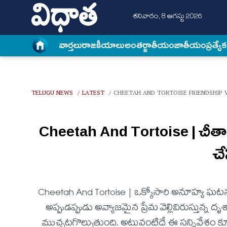
శనివారం, 8 ఆగస్టు 2026
వార్త‌లు
రాజకీయాలు
అంత‌ర్జాతీయం
జాతీయం
ప్రత్యే
TELUGU NEWS
LATEST
CHEETAH AND TORTOISE FRIENDSHIP 
/
/
Cheetah And Tortoise | చీతా
చే
Cheetah And Tortoise | ఒక్కోసారి అనూహ్య ఘ
అప్పుడప్పుడు అవ్యాజమైన ప్రేమ వెల్లివిరుస్తున్
ముచ్చటగొల్పుతుంది. అటువంటిదే ఈ సన్నివేశం కూ