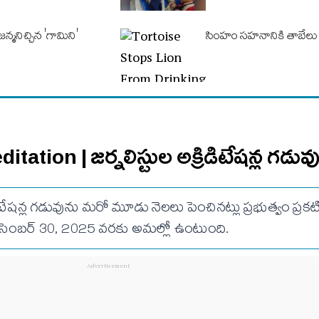
్మ‌నిచ్చిన 'గామిని'
సింహం సహనానికి తాబేలు ప
tation | జర్నలిస్టుల అక్రిడిటేషన్ల గడువ
ిటేషన్ల గడువును మరో మూడు నెలలు పెంచినట్లు ప్రభుత్వం ప్రకట
ిసెంబర్ 30, 2025 వరకు అమల్లో ఉంటుంది.