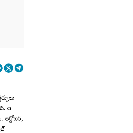
తర్వులు
ది. ఆ
 అక్టోబర్,
ల్