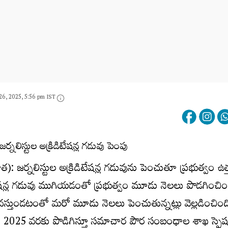
26, 2025, 5:56 pm IST
త): జర్నలిస్టుల అక్రిడిటేషన్ల గడువును పెంచుతూ ప్రభుత్వం ఉత్
ిటేషన్ల గడువు ముగియడంతో ప్రభుత్వం మూడు నెలలు పొడగించిం
కావస్తుండటంతో మరో మూడు నెలలు పెంచుతున్నట్లు వెల్లడించింది.
0, 2025 వరకు పొడిగిస్తూ సమాచార పౌర సంబంధాల శాఖ స్పెష