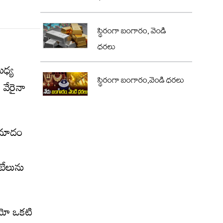
స్థిరంగా బంగారం, వెండి
ధరలు
మధ్య
స్థిరంగా బంగారం,వెండి ధరలు
 వేరైనా
్రమాదం
ాబేలును
ియో ఒకటి