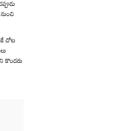
చప్పుడు
 నుంచి
ఒకే చోట
ులు
ని కొందరు