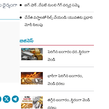
 ధైర్యంగా
బిగ్ షాక్..రేపటి నుంచి గిగ్ వర్కర్ల సమ్మె
చేనేత వస్త్రాలతో రీల్స్ చేయండి: యువతకు ప్రధాని
మోదీ పిలుపు
బిజినెస్
పెరిగిన బంగారం ధర..స్థిరంగా
వెండి
భారీగా పెరిగిన బంగారం,
వెండి ధరలు
తగ్గిన బంగారం..స్థిరంగా వెండి
ధరలు