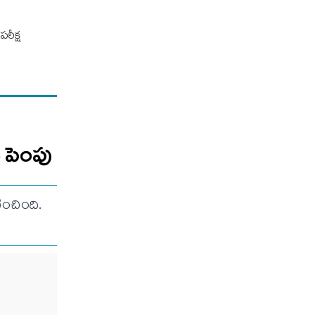
రీక్ష
ు పెంపు
ించింది.