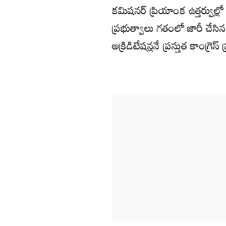
కమిషనర్ ప్రియాంక ఉత్తర్వుల్లో ప
ప్రభుత్వాలు గతంలో జారీ చేసి
అక్రిడిటేషన్లనే ప్రస్తుత కాంగ్