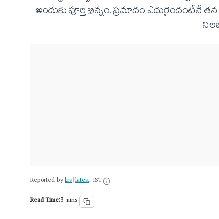
అందుకు పూర్తి భిన్నం. ప్రమాదం ఎదురైందంటేనే తన
నిలబ
Reported by:
krs
latest
|
|
IST
Read Time:
3 mins