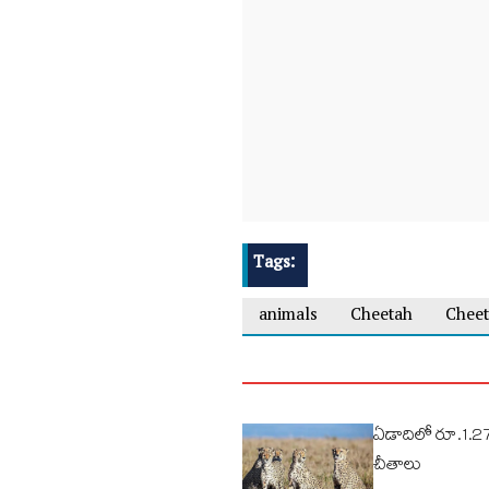
Tags:
animals
Cheetah
Cheet
ఏడాదిలో రూ.1.27 క
చీతాలు