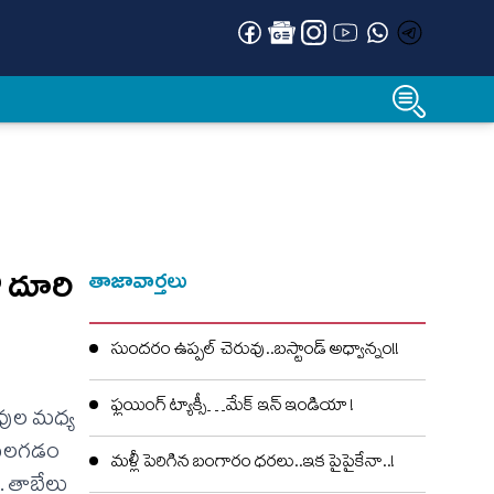
 దూరి
తాజావార్తలు
సుందరం ఉప్పల్ చెరువు..బస్టాండ్ అధ్వాన్నం!!
ఫ్లయింగ్ ట్యాక్సీ…మేక్ ఇన్ ఇండియా !
వుల మధ్య
 మెలగడం
మళ్లీ పెరిగిన బంగారం ధరలు..ఇక పైపైకేనా..!
. తాబేలు