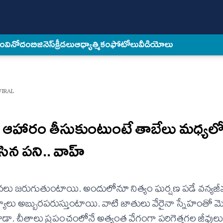
కం
వినోదం
బిజినెస్
క్రీడలు
ఆధ్యాత్మికం
ఫోటోలు
వీడియోలు
VIRAL
 ఆహారం తీసుకుంటుంటే తాబేలు మధ్యలో
సిన పని.. వాహ్‌
టనలు జరుగుతుంటాయి. అందులోనూ నిత్యం ఘర్షణ పడే వన్యజీ
న దృశ్యాలు అబ్బురపరుస్తుంటాయి. వాటి జాతులు వేరైనా స్నేహంతో
డా. చీతాలు ప్రపంచంలోనే అత్యంత వేగంగా పరిగెత్తగల జీవులు