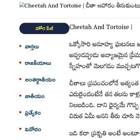
Cheetah And Tortoise |
హోం పేజీ
ఒక్కోసారి అనూహ్య ఘటనలు జ
వార్త‌లు
అప్పుడప్పుడు అవ్యాజమైన ప్రేమ 
రాజకీయాలు
స్నేహంతో మెలగడం ముచ్చటగొల
అంత‌ర్జాతీయం
చీతాలు ప్రపంచంలోనే అత్యంత వ
ఎదురైందంటేనే తన తలను కాళ్ల
జాతీయం
నిలబడింది. దాని ధైర్యమే గొప్
ప్రత్యేకం
చిరుత ఏమీ అనని తీరు చూసి న
వినోదం
ఇది కదా ప్రకృతి అంటే అంటూ 