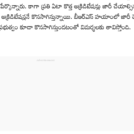
ేర్కొన్నారు. కాగా ప్రతి ఏటా కొత్త అక్రిడిటేషన్లు జారీ చేయాల్స
న అక్రిడిటేషన్లనే కొనసాగిస్తున్నాయి. బీఆర్ఎస్ హయాంలో జార
రెస్ ప్రభుత్వం కూడా కొనసాగిస్తుండటంతో విమర్శలకు తావిస్తోంది.