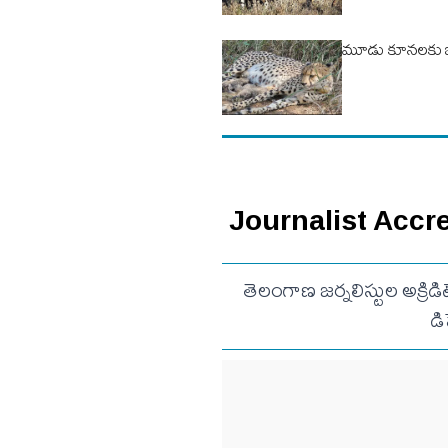
మూడు కూన‌ల‌కు జ‌న
Journalist Accredi
తెలంగాణ జర్నలిస్టుల అక్రిడ
డ