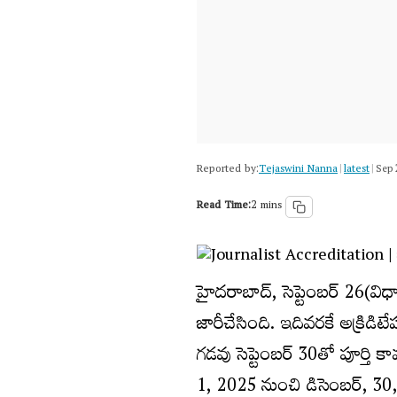
Reported by:
Tejaswini Nanna
latest
|
|
Sep 
Read Time:
2 mins
హైదరాబాద్, సెప్టెంబర్ 26(విధా
జారీచేసింది. ఇదివరకే అక్రిడ
గడవు సెప్టెంబర్ 30తో పూర్తి 
1, 2025 నుంచి డిసెంబర్, 3