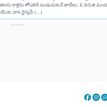
 తలను కాళ్లను లోపలికి ముడుచుకునే తాబేలు.. ఓ చిరుత మందు
డింది. దాని ధైర్యమే […]