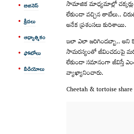
సామాజిక మాధ్యమాల్లో చక్కర్లు
బిజినెస్
లేకుండా వచ్చిన తాబేలు.. చిరు
క్రీడలు
అనేక ప్రశంసలు కురిశాయి.
ఆధ్యాత్మికం
ఇలా ఎలా జరిగిందబ్బా.. అని కొ
సామరస్యంతో జీవించడంపై మరిక
ఫోటోలు
లేకుండా సమానంగా జీవిస్తే ఎ
వీడియోలు
వ్యాఖ్యానించారు.
Cheetah & tortoise share 