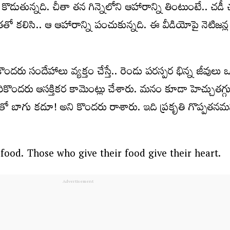
 కొడుతున్నది. చీతా తన గిన్నెలోని ఆహారాన్ని తింటుంటే.. చడీ 
తతో కలిసి.. ఆ ఆహారాన్ని పంచుకున్నది. ఈ వీడియోపై నెటిజన్ల
ందరు సందేహాలు వ్యక్తం చేస్తే.. రెండు పరస్పర భిన్న జీవులు 
ొందరు ఆసక్తికర కామెంట్లు చేశారు. మనం కూడా హెచ్చుతగ్గ
ంతో బాగు కదూ! అని కొందరు రాశారు. ఇది ప్రకృతి గొప్పతనమ
food. Those who give their food give their heart.