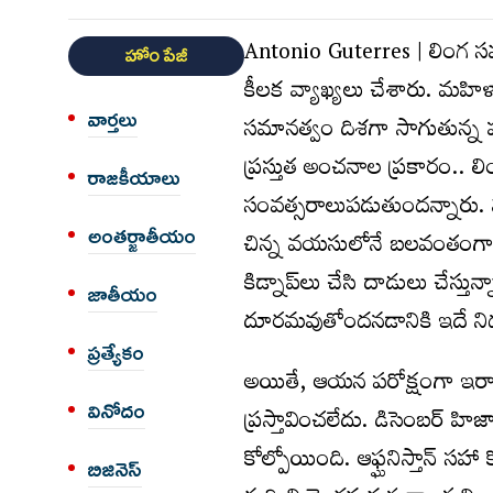
Antonio Guterres | లింగ సమ
హోం పేజీ
కీలక వ్యాఖ్యలు చేశారు. మహిళ
వార్త‌లు
సమానత్వం దిశగా సాగుతున్న 
ప్రస్తుత అంచనాల ప్రకారం.. 
రాజకీయాలు
సంవత్సరాలుపడుతుందన్నారు. మ
అంత‌ర్జాతీయం
చిన్న వయసులోనే బలవంతంగా పెళ
కిడ్నాప్‌లు చేసి దాడులు చేస్
జాతీయం
దూరమవుతోందనడానికి ఇదే నిద
ప్రత్యేకం
అయితే, ఆయన పరోక్షంగా ఇరాన్‌
వినోదం
ప్రస్తావించలేదు. డిసెంబర్‌ హి
కోల్పోయింది. ఆఫ్ఘనిస్తాన్‌ సహా
బిజినెస్