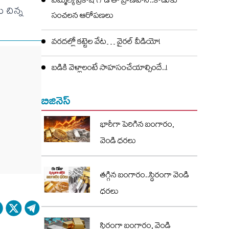
ఎమ్మెల్యే ప్రకాష్ గౌడ్ తో ప్రాణహాని..కొడుకు
 చిన్న
సంచలన ఆరోపణలు
వరదల్లో కట్టెల వేట… వైరల్ వీడియో!
బడికి వెళ్లాలంటే సాహసంచేయాల్సిందే..!
బిజినెస్
భారీగా పెరిగిన బంగారం,
వెండి ధరలు
తగ్గిన బంగారం..స్థిరంగా వెండి
ధరలు
స్థిరంగా బంగారం, వెండి