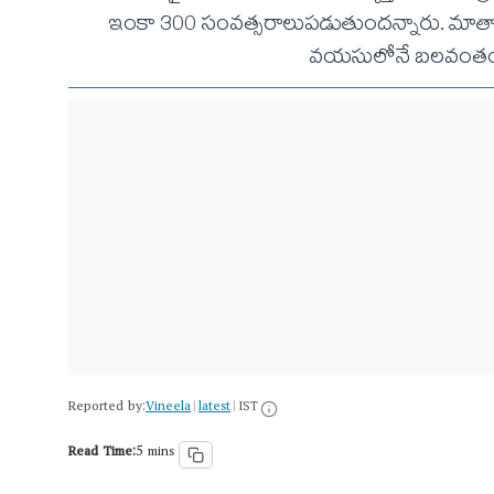
ఇంకా 300 సంవత్సరాలుపడుతుందన్నారు. మాతాశిశ
వయసులోనే బలవంతంగా పెళ
Reported by:
Vineela
latest
|
|
IST
Read Time:
5 mins