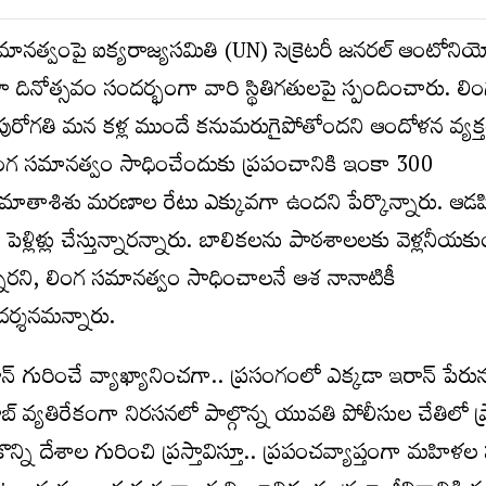
ానత్వంపై ఐక్యరాజ్యసమితి (UN) సెక్రెటరీ జనరల్ ఆంటోనియో 
ా దినోత్సవం సందర్భంగా వారి స్థితిగతులపై స్పందించారు. లి
పురోగతి మన కళ్ల ముందే కనుమరుగైపోతోందని ఆందోళన వ్యక్త
లింగ సమానత్వం సాధించేందుకు ప్రపంచానికి ఇంకా 300
ాతాశిశు మరణాల రేటు ఎక్కువగా ఉందని పేర్కొన్నారు. ఆడపి
్లిళ్లు చేస్తున్నారన్నారు. బాలికలను పాఠశాలలకు వెళ్లనీయక
తున్నారని, లింగ సమానత్వం సాధించాలనే ఆశ నానాటికీ
ర్శనమన్నారు.
 గురించే వ్యాఖ్యానించగా.. ప్రసంగంలో ఎక్కడా ఇరాన్‌ పేరు
జాబ్‌ వ్యతిరేకంగా నిరసనలో పాల్గొన్న యువతి పోలీసుల చేతిలో ప
 కొన్ని దేశాల గురించి ప్రస్తావిస్తూ.. ప్రపంచవ్యాప్తంగా మహిళ