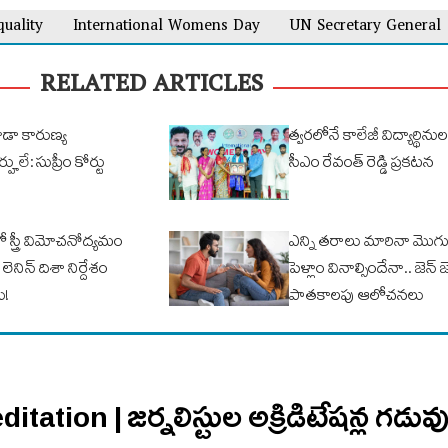
uality
International Womens Day
UN Secretary General
RELATED ARTICLES
కూడా కారుణ్య
త్వరలోనే కాలేజీ విద్యార్థినుల
ే: సుప్రీం కోర్టు
సీఎం రేవంత్ రెడ్డి ప్రకటన
 స్త్రీ విమోచనోద్యమం
ఎన్ని తరాలు మారినా మొగుడ
 లెనిన్ దిశా నిర్దేశం
పెళ్లాం వినాల్సిందేనా.. జెన్
ే!
పాతకాలపు ఆలోచనలు
tation | జర్నలిస్టుల అక్రిడిటేషన్ల గడువ