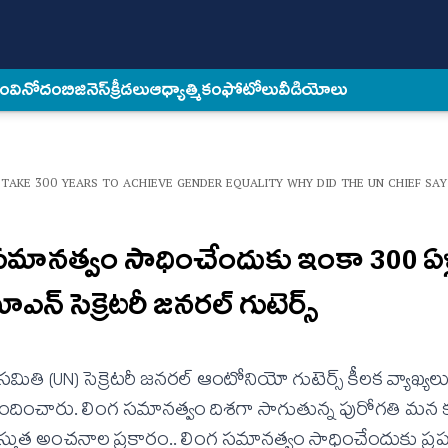
కం
వినోదం
బిజినెస్
క్రీడలు
ఆధ్యాత్మికం
ఫోటోలు
వీడియోలు
 TAKE 300 YEARS TO ACHIEVE GENDER EQUALITY WHY DID THE UN CHIEF SA
సమానత్వం సాధించేందుకు ఇంకా 300 ఏళ్
్‌ సెక్రెటరీ జనరల్‌ గుటెర్స్
ితి (UN) సెక్రెటరీ జనరల్ ఆంటోనియో గుటెర్స్ కీలక వ్యాఖ్యలు
్పందించారు. లింగ సమానత్వం దిశగా సాగుతున్న పురోగతి మన క
స్తుత అంచనాల ప్రకారం.. లింగ సమానత్వం సాధించేందుకు ప్ర