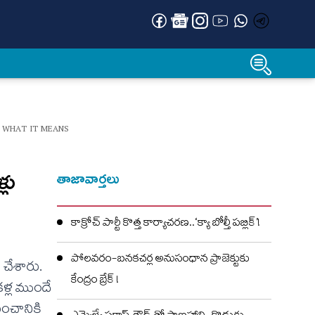
Y WHAT IT MEANS
లు
తాజావార్తలు
కాక్రోచ్ పార్టీ కొత్త కార్యాచరణ..‘క్యా బోల్తీ పబ్లిక్’!
పోలవరం-బనకచర్ల అనుసంధాన ప్రాజెక్టుకు
 చేశారు.
కేంద్రం బ్రేక్ !
ళ్ల ముందే
పంచానికి