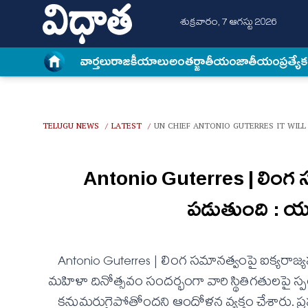
శుక్రవారం, 7 ఆగస్టు 2026
వార్త‌లు
రాజకీయాలు
అంత‌ర్జాతీయం
జాతీయం
ప్రత్యే
TELUGU NEWS
LATEST
UN CHIEF ANTONIO GUTERRES IT WILL
/
/
Antonio Guterres | లింగ 
పడుతుంది : యూఎన
Antonio Guterres | లింగ సమానత్వంపై ఐక్యరాజ్యసమ
మహిళా దినోత్సవం సందర్భంగా వారి స్థితిగతులపై స
కనుమరుగైపోతోందని ఆందోళన వ్యక్తం చేశారు. ప్ర