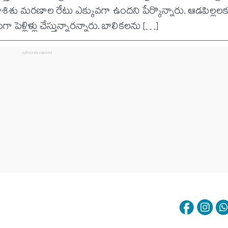
ు మరణాల రేటు ఎక్కువగా ఉందని పేర్కొన్నారు. ఆడపిల్లలకు
్లిళ్లు చేస్తున్నారన్నారు. బాలికలను […]