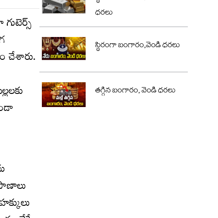
ధరలు
గుటెర్స్
ంగ
స్థిరంగా బంగారం,వెండి ధరలు
ం చేశారు.
ల్లలకు
తగ్గిన బంగారం, వెండి ధరలు
ుండా
ను
్రాణాలు
ల హక్కులు