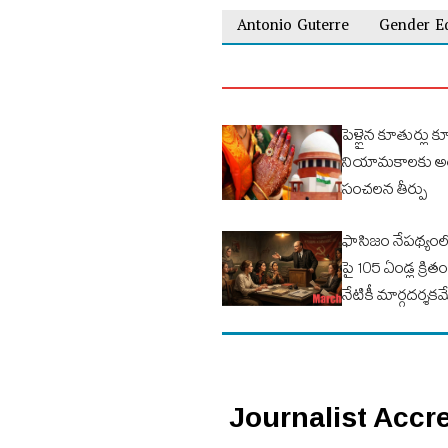
Antonio Guterre
Gender Eq
పెళ్లైన కూతుర్లు 
నియామకాలకు అర్హుల
సంచలన తీర్పు
ఫాసిజం నేపథ్యంలో
పై 105 ఏండ్ల క్రితం
నేటికీ మార్గదర్శకమ
Journalist Accredi