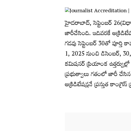
హైదరాబాద్, సెప్టెంబర్ 26(విధా
జారీచేసింది. ఇదివరకే అక్రిడ
గడవు సెప్టెంబర్ 30తో పూర్తి 
1, 2025 నుంచి డిసెంబర్, 3
కమిషనర్ ప్రియాంక ఉత్తర్వుల్లో ప
ప్రభుత్వాలు గతంలో జారీ చేసి
అక్రిడిటేషన్లనే ప్రస్తుత కాంగ్