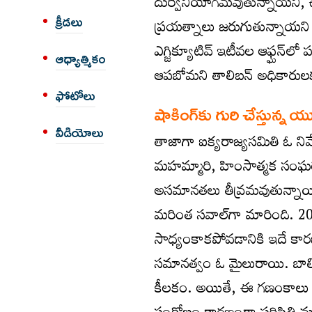
దుర్వినియోగమవుతున్నాయని, ఉ
క్రీడలు
ప్రయత్నాలు జరుగుతున్నాయని ఆం
ఎగ్జిక్యూటివ్‌ ఇటీవల ఆఫ్ఘన్‌
ఆధ్యాత్మికం
ఆపబోమని తాలిబన్‌ అధికారులకు 
ఫోటోలు
షాకింగ్‌కు గురి చేస్తున్న యూఎ
వీడియోలు
తాజాగా ఐక్యరాజ్యసమితి ఓ నివ
మహమ్మారి, హింసాత్మక సంఘర్
అసమానతలు తీవ్రమవుతున్నాయి. 
మరింత సవాల్‌గా మారింది. 2030
సాధ్యంకాకపోవడానికి ఇదే క
సమానత్వం ఓ మైలురాయి. బాలిక
కీలకం. అయితే, ఈ గణంకాలు వారి