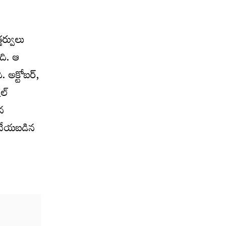
తర్వులు
ది. ఆ
 అక్టోబర్,
ల్
ిన
ీ చేయబడిన