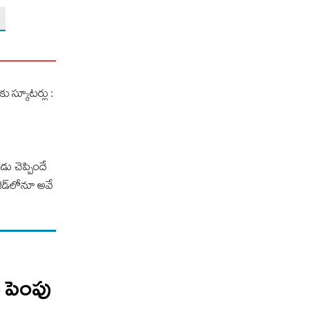
కు స్కూటర్లు :
ు చెప్పిందే
‌ జెడ్‌లోనూ అవే
ు పెంపు