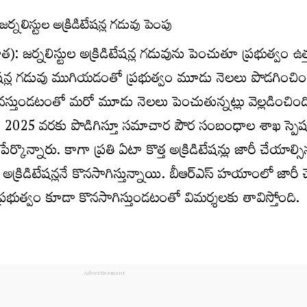
త): జర్నలిస్టుల అక్రిడిటేషన్ల గడువును పెంచుతూ ప్రభుత్వం ఉత్
ిటేషన్ల గడువు ముగియడంతో ప్రభుత్వం మూడు నెలలు పొడగించిం
కావస్తుండటంతో మరో మూడు నెలలు పెంచుతున్నట్లు వెల్లడించింది.
0, 2025 వరకు పొడిగిస్తూ సమాచార పౌర సంబంధాల శాఖ స్పెష
ేర్కొన్నారు. కాగా ప్రతి ఏటా కొత్త అక్రిడిటేషన్లు జారీ చేయాల్స
న అక్రిడిటేషన్లనే కొనసాగిస్తున్నాయి. బీఆర్ఎస్ హయాంలో జార
రెస్ ప్రభుత్వం కూడా కొనసాగిస్తుండటంతో విమర్శలకు తావిస్తోంది.