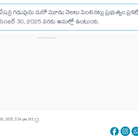
ిటేషన్ల గడువును మరో మూడు నెలలు పెంచినట్లు ప్రభుత్వం ప్రకట
ిసెంబర్ 30, 2025 వరకు అమల్లో ఉంటుంది.
26, 2025, 5:56 pm IST