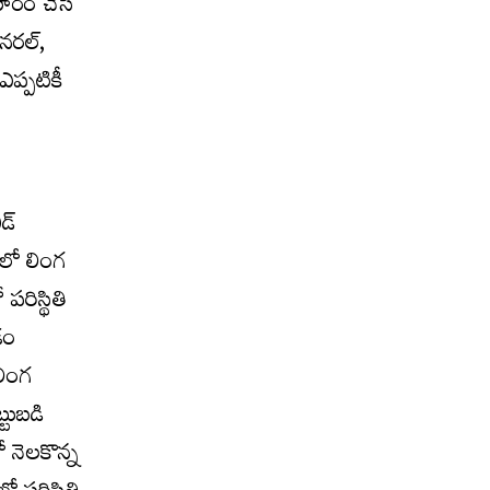
ూరం చేసే
నరల్‌,
ఎప్పటికీ
్‌
లో లింగ
రిస్థితి
డం
లింగ
టుబడి
ో నెలకొన్న