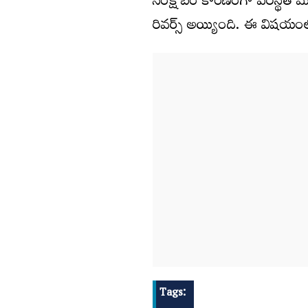
సంక్షోబం కారణంగా పరిస్థితి 
రివర్స్‌ అయ్యింది. ఈ విషయంల
Tags: