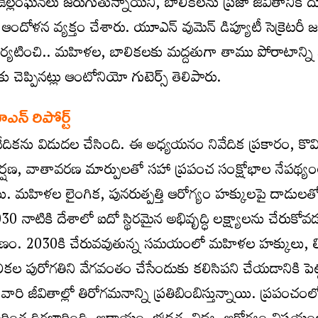
ల్లంఘనలు జరుగుతున్నాయని, బాలికలను ప్రజా జీవితానికి ద
దోళన వ్యక్తం చేశారు. యూఎన్‌ వుమెన్‌ డిప్యూటీ సెక్రెటరీ జ
లో పర్యటించి.. మహిళల, బాలికలకు మద్దతుగా తాము పోరాటాన్ని 
చెప్పినట్లు ఆంటోనియో గుటెర్స్ తెలిపారు.
న్‌ రిపోర్ట్‌
ేదికను విడుదల చేసింది. ఈ అధ్యయనం నివేదిక ప్రకారం, కొవిడ
షణ, వాతావరణ మార్పులతో సహా ప్రపంచ సంక్షోభాల నేపథ్యం
మహిళల లైంగిక, పునరుత్పత్తి ఆరోగ్యం హక్కులపై దాడులతో ప
 నాటికి దేశాలో ఐదో స్థిరమైన అభివృద్ధి లక్ష్యాలను చేరుకోవ
ారణం. 2030కి చేరువవుతున్న సమయంలో మహిళల హక్కులు, 
ల పురోగతిని వేగవంతం చేసేందుకు కలిసిపని చేయడానికి పెట్
 జీవితాల్లో తిరోగమనాన్ని ప్రతిబింబిస్తున్నాయి. ప్రపంచంల