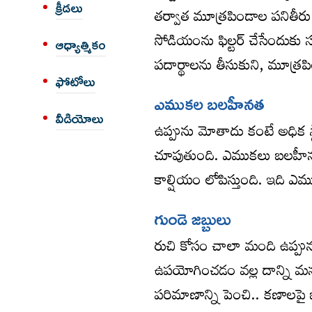
క్రీడలు
త‌ర్వాత మూత్ర‌పిండాల ప‌నితీరు న
సోడియంను ఫిల్ట‌ర్ చేసేందుకు స
ఆధ్యాత్మికం
ప‌దార్థాల‌ను తీసుకుని, మూత్ర
ఫోటోలు
ఎముక‌ల బ‌ల‌హీన‌త‌
వీడియోలు
ఉప్పును మోతాదు కంటే అధిక స్థ
చూపుతుంది. ఎముక‌లు బ‌ల‌హీన
కాల్షియం లోపిస్తుంది. ఇది ఎము
గుండె జ‌బ్బులు
రుచి కోసం చాలా మంది ఉప్పున
ఉప‌యోగించ‌డం వ‌ల్ల దాన్ని మ‌న
ప‌రిమాణాన్ని పెంచి.. క‌ణాల‌పై 