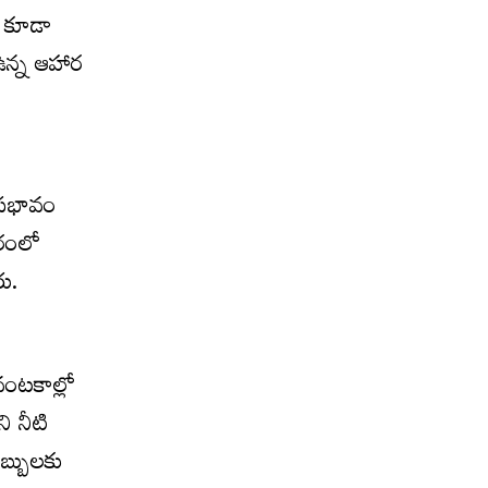
లు కూడా
 ఉన్న ఆహార
్ర‌భావం
ీరంలో
రు.
ట‌కాల్లో
ి నీటి
బ్బుల‌కు