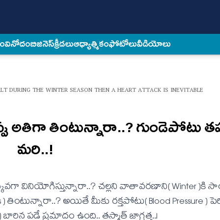
కం
వినోదం
బిజినెస్
క్రీడలు
ఆధ్యాత్మికం
ఫోటోలు
వీడియోలు
T DURING THE WINTER SEASON THEN A HEART ATTACK IS INEVITABLE
పు అతిగా తింటున్నారా..? గుండెపోటు తప
మ‌రి..!
‌గా వినియోగిస్తున్నారా..? చ‌ల్ల‌ని వాతావ‌ర‌ణాని( Winter )కి 
 ) తింటున్నారా..? అయితే మీకు ర‌క్త‌పోటు( Blood Pressure ) పెర
బారిన ప‌డే ప్ర‌మాదం ఉంది.. త‌స్మాత్ జాగ్ర‌త్త‌..!