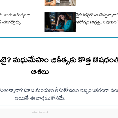
ో.. మీరు ఆరోగ్యంగా
నైట్ షిఫ్ట్‌ల్లో పనిచేస్తున్న
ప‌సిగ‌ట్టొచ్చు..!
ఆరోగ్యం జాగ్రత్త.. నిపుణుల 
ుడ్‌బై? మధుమేహం చికిత్సకు కొత్త ఔషధంతో
ఆశలు
ున్నారా? సూది మందులు తీసుకోవడం ఇబ్బందికరంగా ఉం
అయితే ఈ వార్త మీకోసమే.