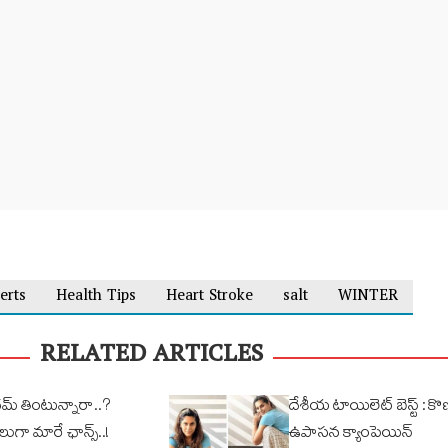
erts
Health Tips
Heart Stroke
salt
WINTER
RELATED ARTICLES
మ్ తింటున్నారా..?
దేశీయ టాయిలెట్ బెస్ట్ : కొ
గా మారే ఛాన్స్‌..!
ఉపాసన క్యాంపెయిన్