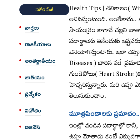
Health Tips | చ‌లికాలం( Wint
హోం పేజీ
అనిపిస్తుంటుంది. అంతేకాదు..
వార్త‌లు
సాయంత్రం కాగానే చ‌ల్లని వాతా
ప‌దార్థాల‌ను తినేందుకు ఇష్ట‌ప
రాజకీయాలు
వినియోగిస్తుంటారు. ఇలా ఉప్ప
అంత‌ర్జాతీయం
Diseases ) బారిన ప‌డే ప్ర‌మ
గుండెపోటు( Heart Stroke )క
జాతీయం
హెచ్చ‌రిస్తున్నారు. మ‌రి ఉప్పు
తెలుసుకుందాం.
ప్రత్యేకం
వినోదం
మూత్రపిండాల‌కు ప్ర‌మాదం..
ఇంట్లో వండిన ప‌దార్థాల్లో కానీ
బిజినెస్
ఉప్పు మోతాదు కంటే ఎక్కువ‌గా 