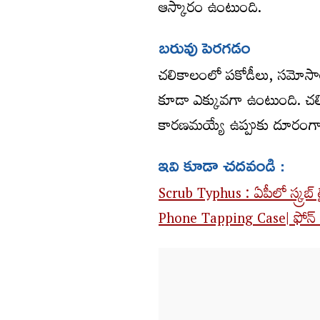
ఆస్కారం ఉంటుంది.
బరువు పెరగడం
చలికాలంలో పకోడీలు, సమోసాల
కూడా ఎక్కువగా ఉంటుంది. చలి
కార‌ణ‌మ‌య్యే ఉప్పుకు దూరంగా హ
ఇవి కూడా చదవండి :
Scrub Typhus : ఏపీలో స్క్రబ
Phone Tapping Case| ఫోన్ ట్య