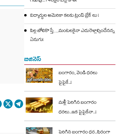
గడువు..74లక్షల ఓట్ల కోత!
విద్యార్ధుల అమెరికా కలకు ట్రంప్ బ్రేక్ లు !
పిల్ల జోలికొస్తే…మంటలకైనా ఎదురెళ్లాల్సిందేనన్న
ఏనుగు!
బిజినెస్
బంగారం, వెండి ధరలు
పైపైకే..!
మళ్లీ పెరిగిన బంగారం
ధరలు..ఇక పైపైకేనా..!
పెరిగిన బంగారం ధర..స్థిరంగా