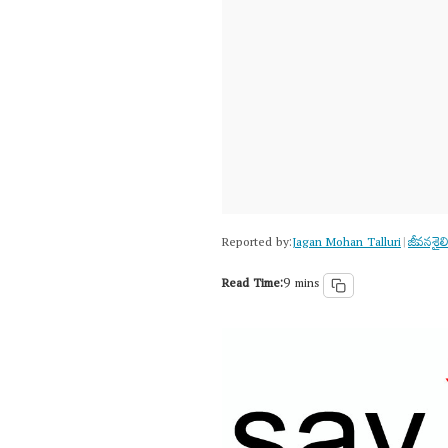
Reported by:
Jagan Mohan Talluri
జీవనశైలి
|
Read Time:
9 mins