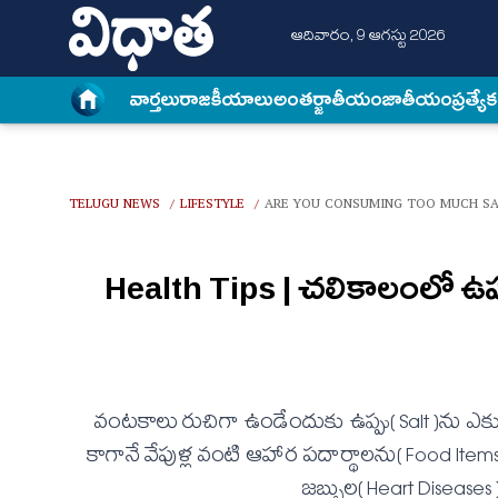
ఆదివారం, 9 ఆగస్టు 2026
వార్త‌లు
రాజకీయాలు
అంత‌ర్జాతీయం
జాతీయం
ప్రత్యే
TELUGU NEWS
LIFESTYLE
ARE YOU CONSUMING TOO MUCH SAL
/
/
Health Tips | చ‌లికాలంలో ఉప్
వంట‌కాలు రుచిగా ఉండేందుకు ఉప్పు( Salt )ను ఎక్కువ
కాగానే వేపుళ్ల వంటి ఆహార ప‌దార్థాల‌ను( Food Items
జ‌బ్బుల( Heart Diseases ) 