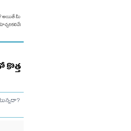
ారా? అయితే మీ
హెచ్చరికలివే!
 కొత్త
టున్నదా?