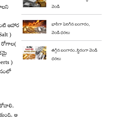
ాల‌ని
వెండి
 వంటి ఆహార
భారీగా పెరిగిన బంగారం,
వెండి ధరలు
Salt )
క రోగాల(
తగ్గిన బంగారం..స్థిరంగా వెండి
క‌మై
ధరలు
erts )
థ‌నంలో
ుకోవాలి.
ుతుంది. ఆ