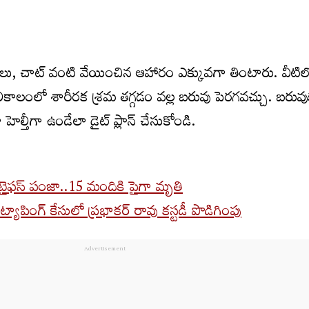
ు, చాట్ వంటి వేయించిన ఆహారం ఎక్కువగా తింటారు. వీటిలో
కాలంలో శారీరక శ్రమ తగ్గడం వల్ల బరువు పెరగవచ్చు. బ‌రువు
ెల్తీగా ఉండేలా డైట్ ప్లాన్ చేసుకోండి.
్ టైఫస్ పంజా..15 మందికి పైగా మృతి
ాపింగ్ కేసులో ప్రభాకర్ రావు కస్టడీ పొడిగింపు