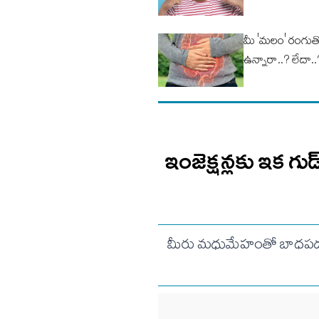
మీ 'మ‌లం' రంగుత
ఉన్నారా..? లేదా..? 
ఇంజెక్షన్లకు ఇక గ
మీరు మధుమేహంతో బాధపడుత