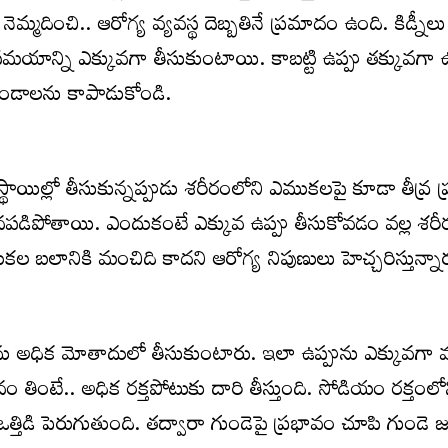
ెమ్మ‌దించి.. ఆరోగ్య వ్య‌వ‌స్థ దెబ్బ‌తినే ప్ర‌మాదం ఉంది. కిడ్నీ
‌మ‌యాన్ని ఎక్కువ‌గా తీసుకుంటాయి. కాబ‌ట్టి ఉప్పు త‌క్కువ‌గా
‌పిండాల‌ను కాపాడుకోండి.
ాయిల్లో తీసుకున్న‌ప్పుడు శ‌రీరంలోని ఎముక‌ల‌పై కూడా తీవ్ర ప
‌ప‌డిపోతాయి. ఎందుకంటే ఎక్కువ ఉప్పు తీసుకోవడం వల్ల శర
కల బలానికి మంచిది కాద‌ని ఆరోగ్య నిపుణులు హెచ్చ‌రిస్తున్నా
ు అధిక మోతాదులో తీసుకుంటారు. ఇలా ఉప్పును ఎక్కువ‌గా వం
ం తింటే.. అధిక ర‌క్త‌పోటుకు దారి తీస్తుంది. సోడియం ర‌క్తంలోన
ఒత్తిడి పెరుగుతుంది. త‌ద్వారా గుండెపై ప్ర‌భావం చూపి గుండె జ‌