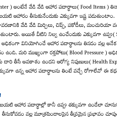
er ) అంటేనే వేడి వేడి ఆహార ప‌దార్థాలు( Food Items ) తిన
 బ‌య‌టి ఆహారం తీసుకునేందుకు ఎక్కువ‌గా ఇష్ట ప‌డుతుంటాం.
వ‌రణానికి వేడి వేడి మిర్చిలు, చిప్స్, ప‌కోడీలు, మంచురియా
‌డుతుంటారు. అయితే వీటిని నిల్వ ఉంచేందుకు ఎక్కువ‌గా ఉప్పు( 
ు అధికంగా వినియోగించే ఆహార ప‌దార్థాల‌ను తిన‌డం వ‌ల్ల అనే
ాదం ఉంది. మరి ముఖ్యంగా ర‌క్త‌పోటు( Blood Pressure ) అధి
ు దారి తీసే అవ‌కాశం ఉంద‌ని ఆరోగ్య నిపుణులు( Health Exp
 ఎక్కువ‌గా ఉన్న ఆహార ప‌దార్థాల‌ను తింటే వ‌చ్చే రోగాలేవో ఈ క‌
!
, బ‌య‌టి ఆహార ప‌దార్థాల్లో కానీ ఉప్పు త‌క్కువ‌గా ఉండేలా చూస
తీసుకోవ‌డం వ‌ల్ల మూత్ర‌పిండాల‌పైన తీవ్ర‌మైన ప్ర‌భావం చూప