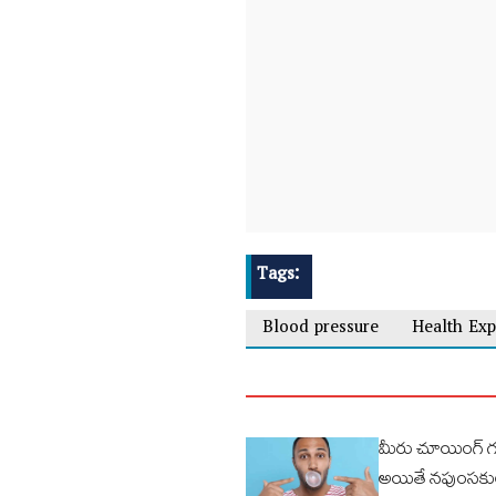
Tags:
Blood pressure
Health Exp
మీరు చూయింగ్ గ‌
అయితే న‌పుంస‌కులు