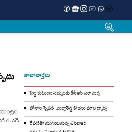
్ప‌దు
తాజావార్తలు
పెద్ది కుటుంబ సభ్యులకు కేసీఆర్ పరామర్శ
బోనాల స్పెషల్..మల్లారెడ్డి కోడలు మాస్ డ్యాన్స్
సాయంత్రం
ిగి గుండె
రేపటితో ముగియనున్న ఎస్‌ఐఆర్