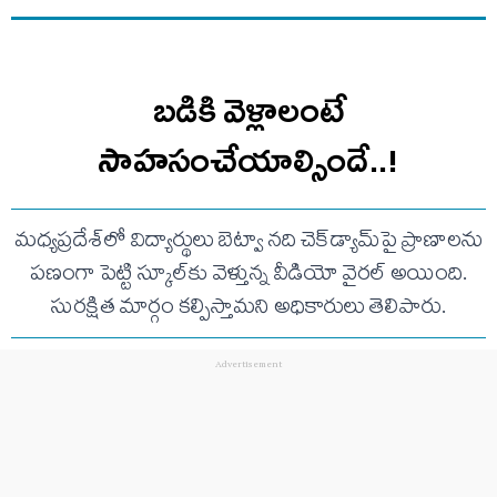
బడికి వెళ్లాలంటే
సాహసంచేయాల్సిందే..!
మధ్యప్రదేశ్‌లో విద్యార్థులు బెట్వా నది చెక్‌డ్యామ్‌పై ప్రాణాలను
పణంగా పెట్టి స్కూల్‌కు వెళ్తున్న వీడియో వైరల్ అయింది.
సురక్షిత మార్గం కల్పిస్తామని అధికారులు తెలిపారు.