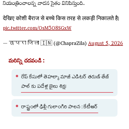
నియంత్రించాలన్న వాదన సైతం వినిపిస్తుంది.
देखिए कोशी बैराज से बच्चे किस तरह से लकड़ी निकालते है।
pic.twitter.com/OsM3O8SGxW
— छपरा जिला 🇮🇳 (@ChapraZila)
August 5, 2026
మరిన్ని చదవండి :
రేప్ కేసులో తెహల్కా మాజీ ఎడిటర్ తరుణ్ తేజ్
పాల్ కు పదేళ్ల జైలు శిక్ష!
రాష్ట్రంలో ఢిల్లీ గులాంగిరి పాలన : కేటీఆర్