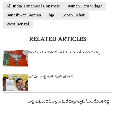
All India Trinamool Congress
Baman Para village
Baneshwar Barman
bjp
Cooch Behar
West Bengal
RELATED ARTICLES
మూడు ఉప ఎన్నికల్లో బీజేపీకి రెండు చోట్ల ఎదురుదెబ్బ
ఉప ఎన్నికల్లో బీజేపీకి జెన్ జీ షాక్ !
నాపై కుట్రలు చేసేవాళ్లను మీరే దెబ్బకొట్టాలి: సీఎం రేవంత్ రెడ్డి