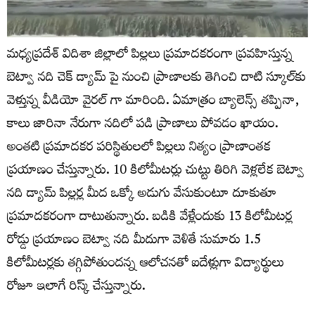
మధ్యప్రదేశ్‌ విదిశా జిల్లాలో పిల్లలు ప్రమాదకరంగా ప్రవహిస్తున్న
బెట్వా నది చెక్ డ్యామ్ పై నుంచి ప్రాణాలకు తెగించి దాటి స్కూల్‌కు
వెళ్తున్న వీడియో వైరల్ గా మారింది. ఏమాత్రం బ్యాలెన్స్ తప్పినా,
కాలు జారినా నేరుగా నదిలో పడి ప్రాణాలు పోవడం ఖాయం.
అంతటి ప్రమాదకర పరిస్థితులలో పిల్లలు నిత్యం ప్రాణాంతక
ప్రయాణం చేస్తున్నారు. 10 కిలోమీటర్లు చుట్టు తిరిగి వెళ్లలేక బెట్వా
నది డ్యామ్ పిల్లర్ల మీద ఒక్కో అడుగు వేసుకుంటూ దూకుతూ
ప్రమాదకరంగా దాటుతున్నారు. బడికి వేళ్లేందుకు 13 కిలోమీటర్ల
రోడ్డు ప్రయాణం బెట్వా నది మీదుగా వెళితే సుమారు 1.5
కిలోమీటర్లకు తగ్గిపోతుందన్న ఆలోచనతో ఐదేళ్లుగా విద్యార్థులు
రోజూ ఇలాగే రిస్క్ చేస్తున్నారు.