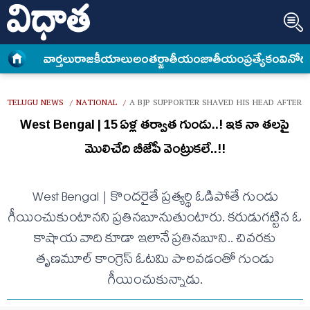
వార్త‌లు
రాజకీయాలు
అంత‌ర్జాతీయం
జాతీయం
ప్రత్యేకం
వినోద
TELUGU NEWS
NATIONAL
A BJP SUPPORTER SHAVED HIS HEAD AFTER 
/
/
West Bengal | 15 ఏళ్ల త‌ర్వాత గుండు..! ఇక నా త‌ల‌పై
మొలిచేది బీజేపీ వెంట్రుక‌లే..!!
West Bengal | కొంద‌రైతే ప్ర‌త్య‌ర్థి ఓడిపోతే గుండు
గీయించుకుంటాన‌ని ప్ర‌తిన‌బూనుతుంటారు. క‌రుడుగ‌ట్టిన ఓ
కాషాయ వాది కూడా ఇలానే ప్ర‌తిన‌బూని.. చివ‌ర‌కు
తృణ‌మూల్ కాంగ్రెస్ ఓట‌మి పాల‌వ‌డంతో గుండు
గీయించుకున్నాడు.