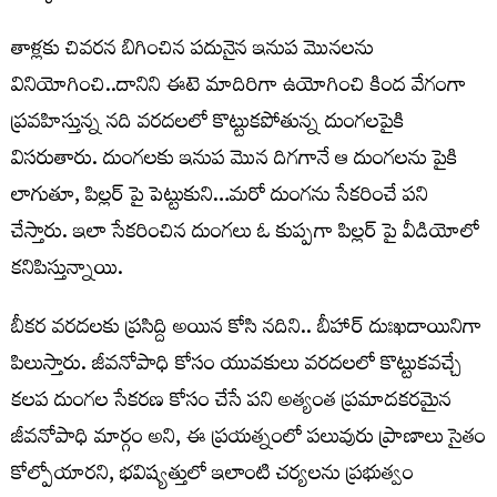
తాళ్లకు చివరన బిగించిన పదునైన ఇనుప మొనలను
వినియోగించి..దానిని ఈటె మాదిరిగా ఉయోగించి కింద వేగంగా
ప్రవహిస్తున్న నది వరదలలో కొట్టుకపోతున్న దుంగలపైకి
విసరుతారు. దుంగలకు ఇనుప మొన దిగగానే ఆ దుంగలను పైకి
లాగుతూ, పిల్లర్ పై పెట్టుకుని…మరో దుంగను సేకరించే పని
చేస్తారు. ఇలా సేకరించిన దుంగలు ఓ కుప్పగా పిల్లర్ పై వీడియోలో
కనిపిస్తున్నాయి.
బీకర వరదలకు ప్రసిద్ది అయిన కోసి నదిని.. బీహార్ దుఃఖదాయినిగా
పిలుస్తారు. జీవనోపాధి కోసం యువకులు వరదలలో కొట్టుకవచ్చే
కలప దుంగల సేకరణ కోసం చేసే పని అత్యంత ప్రమాదకరమైన
జీవనోపాధి మార్గం అని, ఈ ప్రయత్నంలో పలువురు ప్రాణాలు సైతం
కోల్పోయారని, భవిష్యత్తులో ఇలాంటి చర్యలను ప్రభుత్వం