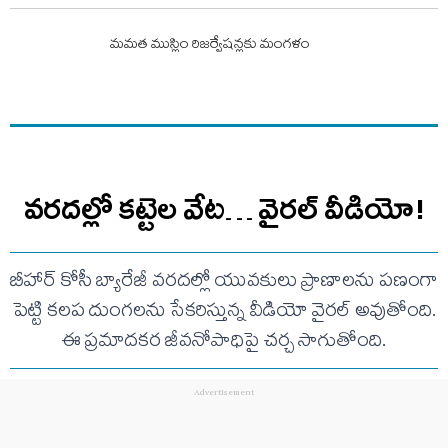
మమత ముస్లిం రిజర్వేషన్లకు మంగళం
వరదల్లో కట్టెల వేట… వైరల్ వీడియో!
బీహార్ కోసీ బ్యారేజీ వరదల్లో యువకులు ప్రాణాలను పణంగా
పెట్టి కలప దుంగలను సేకరిస్తున్న వీడియో వైరల్ అవుతోంది.
ఈ ప్రమాదకర జీవనోపాధిపై చర్చ సాగుతోంది.