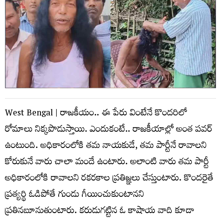
West Bengal | రాజ‌కీయం.. ఈ పేరు వింటేనే కొంద‌రిలో
రోమాలు నిక్క‌పొడుస్తాయి. ఎందుకంటే.. రాజ‌కీయాల్లో అంత ప‌వ‌ర్
ఉంటుంది. అధికారంలోకి త‌మ నాయ‌కుడే, త‌మ పార్టీనే రావాల‌ని
కోరుకునే వారు చాలా మందే ఉంటారు. అలాంటి వారు త‌మ పార్టీ
అధికారంలోకి రావాల‌ని ర‌క‌ర‌కాల ప్ర‌తిజ్ఞ‌లు చేస్తుంటారు. కొంద‌రైతే
ప్ర‌త్య‌ర్థి ఓడిపోతే గుండు గీయించుకుంటాన‌ని
ప్ర‌తిన‌బూనుతుంటారు. క‌రుడుగ‌ట్టిన ఓ కాషాయ వాది కూడా