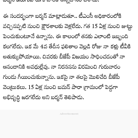
బ‌ర్మ‌న్ ఇరుగుపొరుగు వారికి అన్న‌దానం చేశాడు.
ఈ సంద‌ర్భంగా బ‌ర్మ‌న్ మాట్లాడుతూ.. టీఎంసీ అధికారంలోకి
వ‌చ్చిన‌ప్ప‌టి నుంచి క్షౌర‌శాల‌కు వెళ్ల‌లేదు. గ‌త 15 ఏళ్ల నుంచి జుట్టు
పెంచుకుంటూనే ఉన్నాను. ఈ కాలంలో త‌న‌కు ఎలాంటి ఇబ్బంది
క‌ల‌గ‌లేదు. ఇక మే 4వ తేదీన ఫ‌లితాల వెల్ల‌డి రోజు నా క‌ళ్లు టీవీకి
అతుక్కుపోయాయి. చివ‌ర‌కు బీజేపీ విజ‌యం సాధించ‌డంతో నా
ఆనందానికి అవ‌ధుల్లేవు. నా నిర‌స‌న‌ను విర‌మించి గురువారం
గుండు గీయించుకున్నాను. ఇక‌పై నా త‌ల‌పై మొలిచేది బీజేపీ
వెంట్రుక‌లు. 15 ఏళ్ల నుంచి బ‌మ‌న్ పారా గ్రామంలో పెద్ద‌గా
అభివృద్ధి జ‌ర‌గ‌లేదు అని బ‌ర్మ‌న్ తెలిపాడు.