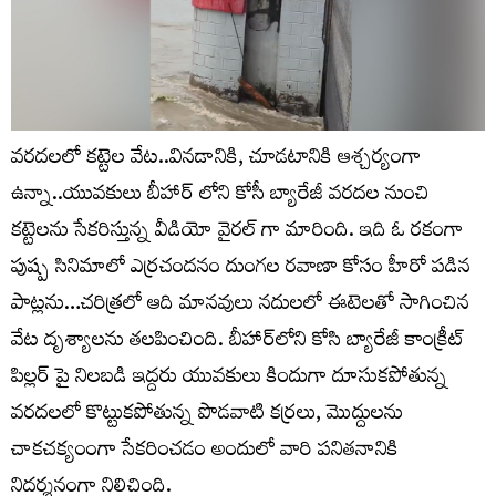
వరదలలో కట్టెల వేట..వినడానికి, చూడటానికి ఆశ్చర్యంగా
ఉన్నా..యువకులు బీహార్ లోని కోసీ బ్యారేజీ వరదల నుంచి
కట్టెలను సేకరిస్తున్న వీడియో వైరల్ గా మారింది. ఇది ఓ రకంగా
పుష్ప సినిమాలో ఎర్రచందనం దుంగల రవాణా కోసం హీరో పడిన
పాట్లను…చరిత్రలో ఆది మానవులు నదులలో ఈటెలతో సాగించిన
వేట దృశ్యాలను తలపించింది. బీహార్‌లోని కోసి బ్యారేజీ కాంక్రీట్
పిల్లర్ పై నిలబడి ఇద్దరు యువకులు కిందుగా దూసుకపోతున్న
వరదలలో కొట్టుకపోతున్న పొడవాటి కర్రలు, మొద్దులను
చాకచక్యంంగా సేకరించడం అందులో వారి పనితనానికి
నిదర్శనంగా నిలిచింది.