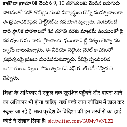
కాక్రౌవా గ్రామానికి చెందిన 9, 10 తరగతులకు చెందిన ఐదుగురు
బాలికలతో సహా తొమ్మిది మంది విద్యార్థులు కొన్ని సంవత్సరాలుగా
ఈ ప్రమాదకరమైన షార్ట్‌కట్‌ను ఉపయోగిస్తున్నారు. ఎందుకంటే
వారి స్థానిక పాఠశాలలో 8వ తరగతి వరకు మాత్రమే ఉండటంతో పై
చదువుల కోసం వారు ప్రాణాలను ఫణంగా పెట్టి నిత్యం బెట్వా నది
డ్యామ్ దాటుతున్నారు. ఈ వీడియో నెట్టింట వైరల్ కావడంతో
ప్రభుత్వంపై ప్రజలు మండిపడుతున్నారు. దీనిపై స్పందించిన
అధికారులు.. పిల్లల కోసం త్వరలోనే సేఫ్ రూట్ రెడీ చేస్తామని
చెప్పారు.
शिक्षा के अधिकार में स्कूल तक सुरक्षित पहुँचने और वापस आने
का अधिकार भी होना चाहिए। यहाँ बच्चे जान जोखिम में डाल कर
स्कूल जा रहे हैं। मध्य प्रदेश के विदिशा की इन तस्वीरों का हाई
कोर्ट ने संज्ञान लिया है।
pic.twitter.com/GUMv7vNLZ2