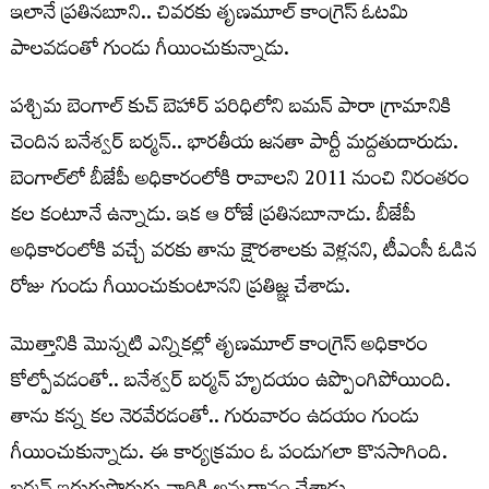
ఇలానే ప్ర‌తిన‌బూని.. చివ‌ర‌కు తృణ‌మూల్ కాంగ్రెస్ ఓట‌మి
పాల‌వ‌డంతో గుండు గీయించుకున్నాడు.
ప‌శ్చిమ బెంగాల్ కుచ్ బెహార్ ప‌రిధిలోని బ‌మ‌న్ పారా గ్రామానికి
చెందిన బ‌నేశ్వ‌ర్ బ‌ర్మ‌న్.. భార‌తీయ జ‌న‌తా పార్టీ మ‌ద్ద‌తుదారుడు.
బెంగాల్‌లో బీజేపీ అధికారంలోకి రావాల‌ని 2011 నుంచి నిరంత‌రం
క‌ల కంటూనే ఉన్నాడు. ఇక ఆ రోజే ప్ర‌తిన‌బూనాడు. బీజేపీ
అధికారంలోకి వ‌చ్చే వ‌ర‌కు తాను క్షౌర‌శాల‌కు వెళ్లన‌ని, టీఎంసీ ఓడిన
రోజు గుండు గీయించుకుంటాన‌ని ప్ర‌తిజ్ఞ చేశాడు.
మొత్తానికి మొన్న‌టి ఎన్నిక‌ల్లో తృణ‌మూల్ కాంగ్రెస్ అధికారం
కోల్పోవ‌డంతో.. బ‌నేశ్వ‌ర్ బ‌ర్మ‌న్ హృద‌యం ఉప్పొంగిపోయింది.
తాను క‌న్న క‌ల నెర‌వేర‌డంతో.. గురువారం ఉద‌యం గుండు
గీయించుకున్నాడు. ఈ కార్య‌క్ర‌మం ఓ పండుగ‌లా కొన‌సాగింది.