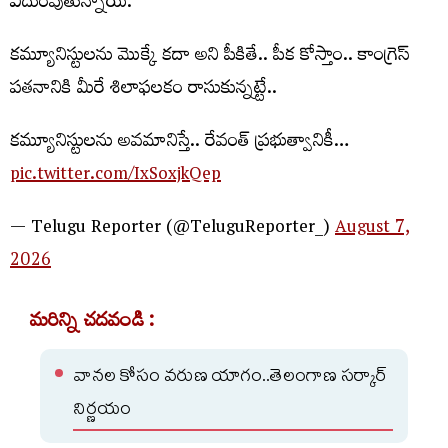
ఎదురవుతున్నాయి.
కమ్యూనిస్టుల‌ను మొక్కే కదా అని పీకితే.. పీక కోస్తాం.. కాంగ్రెస్
పతనానికి మీరే శిలాఫలకం రాసుకున్న‌ట్టే..
క‌మ్యూనిస్టుల‌ను అవ‌మానిస్తే.. రేవంత్ ప్ర‌భుత్వానికీ…
pic.twitter.com/IxSoxjkQep
— Telugu Reporter (@TeluguReporter_)
August 7,
2026
మరిన్ని చదవండి :
వానల కోసం వరుణ యాగం..తెలంగాణ సర్కార్
నిర్ణయం