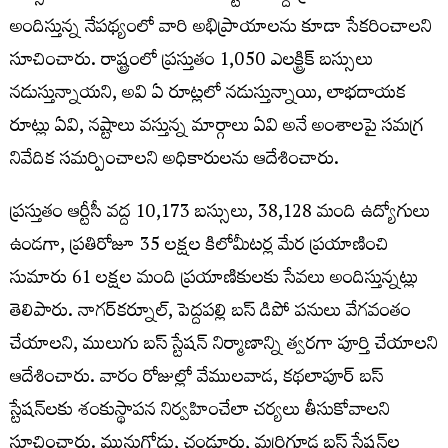
అందిస్తున్న నేపథ్యంలో వారి అభిప్రాయాలను కూడా సేకరించాలని
సూచించారు. రాష్ట్రంలో ప్రస్తుతం 1,050 ఎలక్ట్రిక్ బస్సులు
నడుస్తున్నాయని, అవి ఏ రూట్లలో నడుస్తున్నాయి, లాభదాయక
రూట్లు ఏవి, నష్టాలు వస్తున్న మార్గాలు ఏవి అనే అంశాలపై సమగ్ర
నివేదిక సమర్పించాలని అధికారులను ఆదేశించారు.
ప్రస్తుతం ఆర్టీసీ వద్ద 10,173 బస్సులు, 38,128 మంది ఉద్యోగులు
ఉండగా, ప్రతిరోజూ 35 లక్షల కిలోమీటర్ల మేర ప్రయాణించి
సుమారు 61 లక్షల మంది ప్రయాణికులకు సేవలు అందిస్తున్నట్లు
తెలిపారు. నాగర్‌కర్నూల్, పెద్దపల్లి బస్ డిపో పనులు వేగవంతం
చేయాలని, ములుగు బస్ స్టేషన్ నిర్మాణాన్ని త్వరగా పూర్తి చేయాలని
ఆదేశించారు. వారం రోజుల్లో వేములవాడ, కథలాపూర్ బస్
స్టేషన్‌లకు శంకుస్థాపన నిర్వహించేలా చర్యలు తీసుకోవాలని
సూచించారు. మునుగోడు, చండూరు, మర్రిగూడ బస్ స్టేషన్‌ల