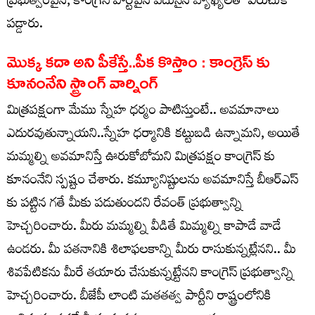
ప్రభుత్వంపైన, కాంగ్రెస్ పార్టీపైన పదునైన వ్యాఖ్యలతో విరుచుక
పడ్డారు.
మొక్క కదా అని పీకేస్తే..పీక కొస్తాం : కాంగ్రెస్ కు
కూనంనేని స్ట్రాంగ్ వార్నింగ్
మిత్రపక్షంగా మేము స్నేహ ధర్మం పాటిస్తుంటే.. అవమానాలు
ఎదురవుతున్నాయని..స్నేహ ధర్మానికి కట్టుబడి ఉన్నామని, అయితే
మమ్మల్ని అవమానిస్తే ఊరుకోబోమని మిత్రపక్షం కాంగ్రెస్ కు
కూనంనేని స్పష్టం చేశారు. కమ్యూనిష్టులను అవమానిస్తే బీఆర్ఎస్
కు పట్టిన గతే మీకు పడుతుందని రేవంత్ ప్రభుత్వాన్ని
హెచ్చరించారు. మీరు మమ్మల్ని వీడితే మిమ్మల్ని కాపాడే వాడే
ఉండరు. మీ పతనానికి శిలాఫలకాన్ని మీరు రాసుకున్నట్లేనని.. మీ
శివపేటికను మీరే తయారు చేసుకున్నట్టేనని కాంగ్రెస్ ప్రభుత్వాన్ని
హెచ్చరించారు. బీజేపీ లాంటి మతతత్వ పార్టీని రాష్ట్రంలోనికి