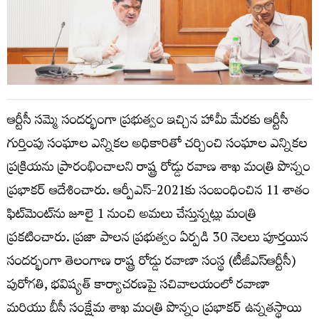
ఆర్టీసీ సమ్మె సందర్భంగా ప్రభుత్వం ఇచ్చిన హామీ మేరకు ఆర్టీసీ
గుర్తింపు సంఘాల ఎన్నికల అధికారితో చర్చించి సంఘాల ఎన్నికల
ప్రక్రియను ప్రారంభించాలని రాష్ట్ర రోడ్డు రవాణ శాఖ మంత్రి పొన్నం
ప్రభాకర్ ఆదేశించారు. ఆర్పీఎస్-2021కు సంబంధించిన 11 శాతం
ఫిట్‌మెంట్‌ను జూలై 1 నుంచి అమలు చేస్తున్నట్లు మంత్రి
ప్రకటించారు. ప్రజా పాలన ప్రభుత్వం ఏర్పడి 30 నెలలు పూర్తయిన
సందర్భంగా తెలంగాణ రాష్ట్ర రోడ్డు రవాణా సంస్థ (టీజీఎస్ఆర్టీసీ)
పురోగతి, భవిష్యత్ కార్యాచరణపై సచివాలయంలో రవాణా
మరియు బీసీ సంక్షేమ శాఖ మంత్రి పొన్నం ప్రభాకర్ ఉన్నతస్థాయి