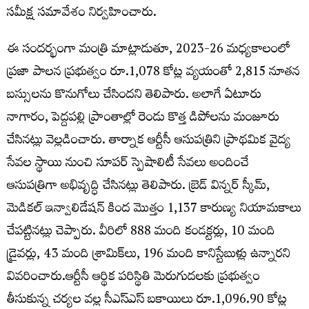
సమీక్ష సమావేశం నిర్వహించారు.
ఈ సందర్భంగా మంత్రి మాట్లాడుతూ, 2023-26 మధ్యకాలంలో
ప్రజా పాలన ప్రభుత్వం రూ.1,078 కోట్ల వ్యయంతో 2,815 నూతన
బస్సులను కొనుగోలు చేసిందని తెలిపారు. అలాగే ఏటూరు
నాగారం, పెద్దపల్లి ప్రాంతాల్లో రెండు కొత్త డిపోలను మంజూరు
చేసినట్లు వెల్లడించారు. తార్నాక ఆర్టీసీ ఆసుపత్రిని ప్రాథమిక వైద్య
సేవల స్థాయి నుంచి సూపర్ స్పెషాలిటీ సేవలు అందించే
ఆసుపత్రిగా అభివృద్ధి చేసినట్లు తెలిపారు. బ్రెడ్ విన్నర్ స్కీమ్,
మెడికల్ ఇన్వాలిడేషన్ కింద మొత్తం 1,137 కారుణ్య నియామకాలు
చేపట్టినట్లు చెప్పారు. వీరిలో 888 మంది కండక్టర్లు, 10 మంది
డ్రైవర్లు, 43 మంది శ్రామిక్‌లు, 196 మంది కానిస్టేబుళ్లు ఉన్నారని
వివరించారు.ఆర్టీసీ ఆర్థిక పరిస్థితి మెరుగుదలకు ప్రభుత్వం
తీసుకున్న చర్యల వల్ల సీఎస్ఎస్ బకాయిలు రూ.1,096.90 కోట్ల