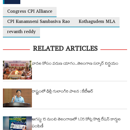
Congress CPI Alliance
CPI Kunamneni Sambasiva Rao
Kothagudem MLA
revanth reddy
RELATED ARTICLES
వానల కోసం వరుణ యాగం..తెలంగాణ సర్కార్ నిర్ణయం
రాష్ట్రంలో ఢిల్లీ గులాంగిరి పాలన : కేటీఆర్
ఆగస్టు 15 నుంచి తెలంగాణలో 1.05 కోట్ల కొత్త రేషన్ కార్డుల
పంపిణీ