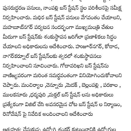
పునరుద్ధరణ పనులు, నాంపల్లి బస్ స్టేషన్ స్థల పరిశీలనపై సమీక్ష
నిర్వహించారు. మధిర బస్ స్టేషన్ పనులు వేగవంతం చేయాలని,
మహబూబ్‌నగర్ పర్యటన సందర్భంగా ముఖ్యమంత్రి చేతుల
మీదుగా బస్ స్టేషన్‌కు శంకుస్థాపన జరిగేలా ప్రణాళికలు సిద్ధం
చేయాలని అధికారులను ఆదేశించారు. హుజూర్‌నగర్, కోదాడ,
నాగర్‌కర్నూల్ బస్ స్టేషన్‌లకు త్వరలో శంకుస్థాపనలు
నిర్వహించాలని సూచించారు. గోదావరిఖని బస్ స్టేషన్‌ను
వాణిజ్యపరంగా మరింత సమర్థవంతంగా వినియోగించుకోవాలని
చెప్పారు. మంచిర్యాల ,చెన్నూరు ,మెదక్ , బెల్లంపల్లి , పరకాల ,
ములకనూరు ,ధర్మపురి ,మక్తల్ బస్ స్టేషన్ లను అధికారులు
ప్రత్యేకంగా విజిట్ చేసి అవసరమైన చోట బస్ స్టేషన్ ల నిర్మాణం,
రెనోవేషన్ పై నివేదిక అందించాలని ఆదేశించారు
ఆత్మహత్య చేసుకున్న ఉద్యోగి శంకర్ కుటుంబానికి ఉద్యోగుల