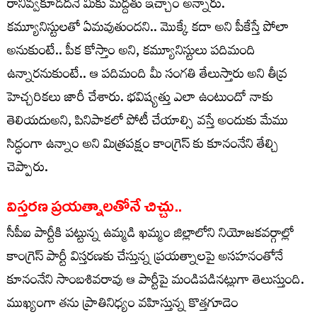
రానివ్వకూడదనే మీకు మద్దతు ఇచ్చాం అన్నారు.
కమ్యూనిస్టులతో ఏమవుతుందని.. మొక్కే కదా అని పీకేస్తే పోలా
అనుకుంటే.. పీక కోస్తాం అని, కమ్యూనిస్టులు పదిమంది
ఉన్నారనుకుంటే.. ఆ పదిమంది మీ సంగతి తేలుస్తారు అని తీవ్ర
హెచ్చరికలు జారీ చేశారు. భవిష్యత్తు ఎలా ఉంటుందో నాకు
తెలియదుఅని, పినిపాకలో పోటీ చేయాల్సి వస్తే అందుకు మేము
సిద్ధంగా ఉన్నాం అని మిత్రపక్షం కాంగ్రెస్ కు కూనంనేని తేల్చి
చెప్పారు.
విస్తరణ ప్రయత్నాలతోనే చిచ్చు..
సీపీఐ పార్టీకి పట్టున్న ఉమ్మడి ఖమ్మం జిల్లాలోని నియోజకవర్గాల్లో
కాంగ్రెస్ పార్టీ విస్తరణకు చేస్తున్న ప్రయత్నాలపై అసహనంతోనే
కూనంనేని సాంబశివరావు ఆ పార్టీపై మండిపడినట్లుగా తెలుస్తుంది.
ముఖ్యంగా తను ప్రాతినిధ్యం వహిస్తున్న కొత్తగూడెం