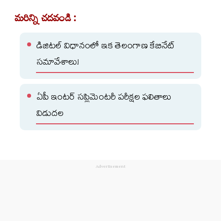
మరిన్ని చదవండి :
డిజిటల్ విధానంలో ఇక తెలంగాణ కేబినేట్
సమావేశాలు!
ఏపీ ఇంటర్ సప్లిమెంటరీ పరీక్షల ఫలితాలు
విడుదల