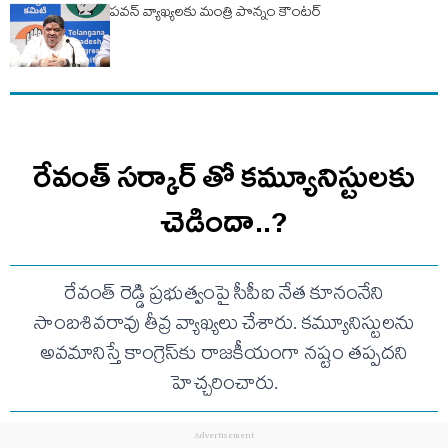
పవన్ వ్యాఖ్యలకు మంత్రి పొన్నం కౌంటర్
రేవంత్ సర్కార్ తో కమ్యూనిస్టులకు
చెడిందా..?
రేవంత్ రెడ్డి ప్రభుత్వంపై సీపీఐ నేత కూనంనేని
సాంబశివరావు తీవ్ర వ్యాఖ్యలు చేశారు. కమ్యూనిస్టులను
అవమానిస్తే కాంగ్రెస్‌కు రాజకీయంగా నష్టం తప్పదని
హెచ్చరించారు.