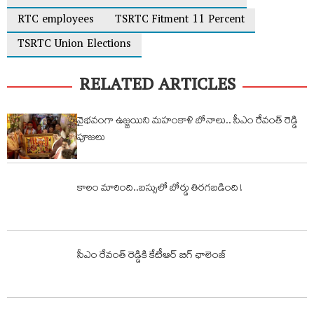
RTC employees
TSRTC Fitment 11 Percent
TSRTC Union Elections
RELATED ARTICLES
వైభవంగా ఉజ్జయిని మహంకాళి బోనాలు.. సీఎం రేవంత్ రెడ్డి
పూజలు
కాలం మారింది..బస్సులో బోర్డు తిరగబడింది !
సీఎం రేవంత్ రెడ్డికి కేటీఆర్ బిగ్ ఛాలెంజ్