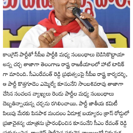
కాంగ్రెస్ పార్టీతో సీపీఐ పార్టీకి మధ్య సంబంధాలు బెడిసికొట్టాయా
అన్న చర్చ తాజాగా తెలంగాణ రాష్ట్ర రాజకీయాలలో హాట్ టాపిక్
గా మారింది. సీఎంరేవంత్ రెడ్డి ప్ర‌భుత్వంపై సీపీఐ రాష్ట్ర కార్యదర్శి,
ఆ పార్టీ కొత్తగూడెం ఎమ్మెల్యే కూనంనేని సాంబశివరావు తాజాగా
చేసిన సంచ‌లన వ్యాఖ్యలు రెండు పార్టీల మధ్య సంబంధాలు
దెబ్బతిన్నాయన్న చర్చను రగిలించాయి. పార్టీ జాతీయ కమిటీ
పిలుపు మేరకు పినపాక మండలం ఏడూళ్ల బయ్యారం క్రాస్ రోడ్డులో
ప్రజాచైతన్య యాత్రను ప్రారంభించిన కూనంనేని సీఎం రేవంత్ రెడ్డి