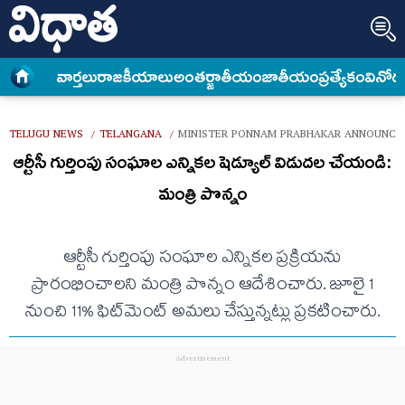
వార్త‌లు
రాజకీయాలు
అంత‌ర్జాతీయం
జాతీయం
ప్రత్యేకం
వినోద
TELUGU NEWS
TELANGANA
MINISTER PONNAM PRABHAKAR ANNOUNCED
/
/
ఆర్టీసీ గుర్తింపు సంఘాల ఎన్నికల షెడ్యూల్ విడుదల చేయండి:
మంత్రి పొన్నం
ఆర్టీసీ గుర్తింపు సంఘాల ఎన్నికల ప్రక్రియను
ప్రారంభించాలని మంత్రి పొన్నం ఆదేశించారు. జూలై 1
నుంచి 11% ఫిట్‌మెంట్ అమలు చేస్తున్నట్లు ప్రకటించారు.