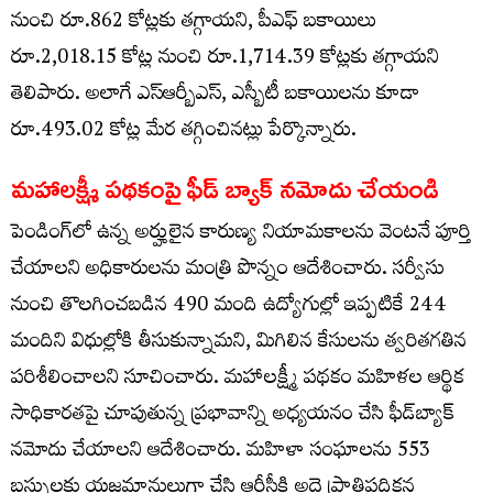
నుంచి రూ.862 కోట్లకు తగ్గాయని, పీఎఫ్ బకాయిలు
రూ.2,018.15 కోట్ల నుంచి రూ.1,714.39 కోట్లకు తగ్గాయని
తెలిపారు. అలాగే ఎస్ఆర్బీఎస్, ఎస్బీటీ బకాయిలను కూడా
రూ.493.02 కోట్ల మేర తగ్గించినట్లు పేర్కొన్నారు.
మహాలక్ష్మీ పథకంపై ఫీడ్ బ్యాక్ నమోదు చేయండి
పెండింగ్‌లో ఉన్న అర్హులైన కారుణ్య నియామకాలను వెంటనే పూర్తి
చేయాలని అధికారులను మంత్రి పొన్నం ఆదేశించారు. సర్వీసు
నుంచి తొలగించబడిన 490 మంది ఉద్యోగుల్లో ఇప్పటికే 244
మందిని విధుల్లోకి తీసుకున్నామని, మిగిలిన కేసులను త్వరితగతిన
పరిశీలించాలని సూచించారు. మహాలక్ష్మీ పథకం మహిళల ఆర్థిక
సాధికారతపై చూపుతున్న ప్రభావాన్ని అధ్యయనం చేసి ఫీడ్‌బ్యాక్
నమోదు చేయాలని ఆదేశించారు. మహిళా సంఘాలను 553
బస్సులకు యజమానులుగా చేసి ఆర్టీసీకి అద్దె ప్రాతిపదికన