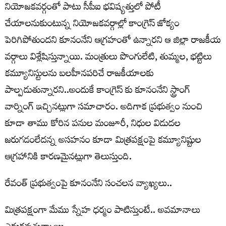
నియోజకవర్గంతో పాటు సీపీఐ భవిష్యత్తులో పోటీ
చేయాలనుకుంటున్న నియోజకవర్గాల్లో కాంగ్రెస్ జోక్యం
పెరిగిపోతుందని కూనంనేని ఆగ్రహంతో ఉన్నారని ఆ జిల్లా రాజకీయ
వర్గాలు విశ్లేషిస్తున్నాయి. మంత్రులు పొంగులేటి, తుమ్మల, భట్టిలు
కమ్యూనిస్టులను బలహీనపరిచే రాజకీయాలకు
పాల్పడుతున్నారని..అందుకే కాంగ్రెస్ కు కూనంనేని స్ట్రాంగ్
వార్నింగ్ ఇచ్చినట్లుగా సమాచారం. అదిగాక ప్రభుత్వం నుంచి
కూడా తాము కోరిన పనుల మంజూరీ, నిధుల విడుదల
జరుగడంలేదన్న అసహనం కూడా మిత్రపక్షంపై కమ్యూనిష్టుల
ఆగ్రహానికి కారణమైనట్లుగా తెలుస్తుంది.
రేవంత్ ప్ర‌భుత్వంపై కూనంనేని సంచ‌ల‌న వ్యాఖ్య‌లు..
మిత్రపక్షంగా మేము స్నేహ ధర్మం పాటిస్తుంటే.. అవమానాలు