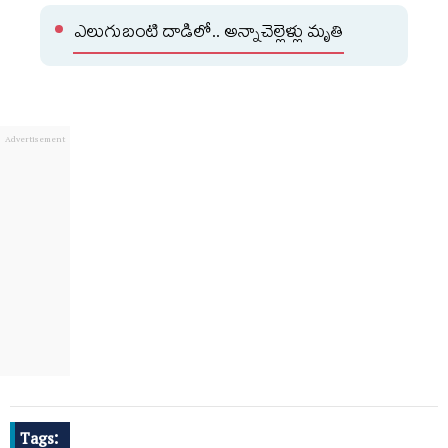
ఎలుగుబంటి దాడిలో.. అన్నాచెల్లెళ్లు మృతి
Tags: