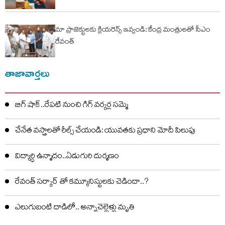
మా ప్రాజెక్టులకు క్లియరెన్స్ ఇవ్వండి: కేంద్ర మంత్రులతో సీఎం
రేవంత్
తాజావార్తలు
బిగ్ షాక్..రేపటి నుంచి గిగ్ వర్కర్ల సమ్మె
చేనేత వస్త్రాలతో రీల్స్ చేయండి: యువతకు ప్రధాని మోదీ పిలుపు
విద్యార్ధి ఉన్మాదం..ఏడుగురి దుర్మణం
రేవంత్ సర్కార్ తో కమ్యూనిస్టులకు చెడిందా..?
ఎలుగుబంటి దాడిలో.. అన్నాచెల్లెళ్లు మృతి