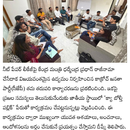
నీట్ పేపర్ లీకేజీపై కేంద్ర మంత్రి ధర్మేంద్ర ప్రధాన్ రాజీనామా
చేసేదాక విజయవంతమైన ఉద్యమం నిర్వహించిన కాక్రోచ్‌ జనతా
పార్టీ(సీజేపీ) తమ తదుపరి కార్యాచరణను ప్రకటించింది. ఇకపై
ప్రజల సమస్యలు తెలుసుకునేందుకు జాతీయ స్థాయిలో ‘క్యా బోల్తీ
పబ్లిక్‌’ పేరుతో కార్యక్రమం చేపట్టనున్నట్లు వెల్లడించింది. ఈ
కార్యక్రమం ద్వారా ముఖ్యంగా యువత ఆశయాలు, అంచనాలు,
ఆందోళనలను అర్థం చేసుకునే ప్రయత్నం చేస్తామని దీప్కే తెలిపారు.