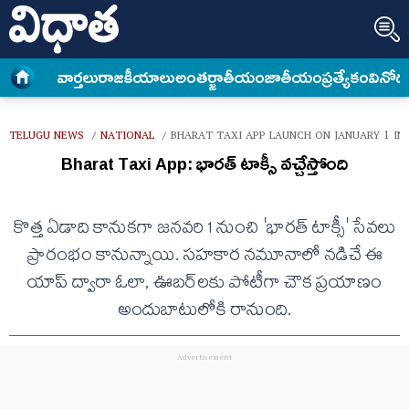
వార్త‌లు
రాజకీయాలు
అంత‌ర్జాతీయం
జాతీయం
ప్రత్యేకం
వినోద
TELUGU NEWS
NATIONAL
BHARAT TAXI APP LAUNCH ON JANUARY 1 IN
/
/
Bharat Taxi App: భారత్ టాక్సీ వచ్చేస్తోంది
కొత్త ఏడాది కానుకగా జనవరి 1 నుంచి 'భారత్ టాక్సీ' సేవలు
ప్రారంభం కానున్నాయి. సహకార నమూనాలో నడిచే ఈ
యాప్ ద్వారా ఓలా, ఊబర్‌లకు పోటీగా చౌక ప్రయాణం
అందుబాటులోకి రానుంది.