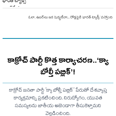
ఓలా, ఉబర్‌లు ఇక షెడ్డుకేనా!.. రోడ్లపైకి ‘భారత్ ట్యాక్సీ’ వస్తోంది
కాక్రోచ్ పార్టీ కొత్త కార్యాచరణ..‘క్యా
బోల్తీ పబ్లిక్’!
కాక్రోచ్ జనతా పార్టీ 'క్యా బోల్తీ పబ్లిక్' పేరుతో దేశవ్యాప్త
కార్యక్రమాన్ని ప్రకటించింది. నిరుద్యోగం, యువత
సమస్యలను జాతీయ అజెండాగా తీసుకెళ్తామని
వెల్లడించింది.