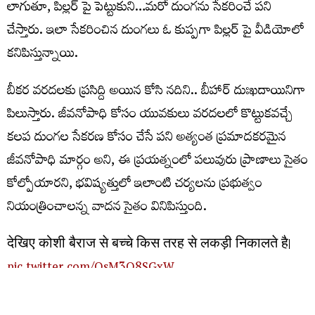
లాగుతూ, పిల్లర్ పై పెట్టుకుని…మరో దుంగను సేకరించే పని
చేస్తారు. ఇలా సేకరించిన దుంగలు ఓ కుప్పగా పిల్లర్ పై వీడియోలో
కనిపిస్తున్నాయి.
బీకర వరదలకు ప్రసిద్ది అయిన కోసి నదిని.. బీహార్ దుఃఖదాయినిగా
పిలుస్తారు. జీవనోపాధి కోసం యువకులు వరదలలో కొట్టుకవచ్చే
కలప దుంగల సేకరణ కోసం చేసే పని అత్యంత ప్రమాదకరమైన
జీవనోపాధి మార్గం అని, ఈ ప్రయత్నంలో పలువురు ప్రాణాలు సైతం
కోల్పోయారని, భవిష్యత్తులో ఇలాంటి చర్యలను ప్రభుత్వం
నియంత్రించాలన్న వాదన సైతం వినిపిస్తుంది.
देखिए कोशी बैराज से बच्चे किस तरह से लकड़ी निकालते है।
pic.twitter.com/OsM3O8SGxW
— छपरा जिला 🇮🇳 (@ChapraZila)
August 5, 2026