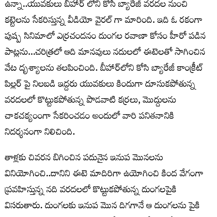
ఉన్నా..యువకులు బీహార్ లోని కోసీ బ్యారేజీ వరదల నుంచి
కట్టెలను సేకరిస్తున్న వీడియో వైరల్ గా మారింది. ఇది ఓ రకంగా
పుష్ప సినిమాలో ఎర్రచందనం దుంగల రవాణా కోసం హీరో పడిన
పాట్లను…చరిత్రలో ఆది మానవులు నదులలో ఈటెలతో సాగించిన
వేట దృశ్యాలను తలపించింది. బీహార్‌లోని కోసి బ్యారేజీ కాంక్రీట్
పిల్లర్ పై నిలబడి ఇద్దరు యువకులు కిందుగా దూసుకపోతున్న
వరదలలో కొట్టుకపోతున్న పొడవాటి కర్రలు, మొద్దులను
చాకచక్యంంగా సేకరించడం అందులో వారి పనితనానికి
నిదర్శనంగా నిలిచింది.
తాళ్లకు చివరన బిగించిన పదునైన ఇనుప మొనలను
వినియోగించి..దానిని ఈటె మాదిరిగా ఉయోగించి కింద వేగంగా
ప్రవహిస్తున్న నది వరదలలో కొట్టుకపోతున్న దుంగలపైకి
విసరుతారు. దుంగలకు ఇనుప మొన దిగగానే ఆ దుంగలను పైకి