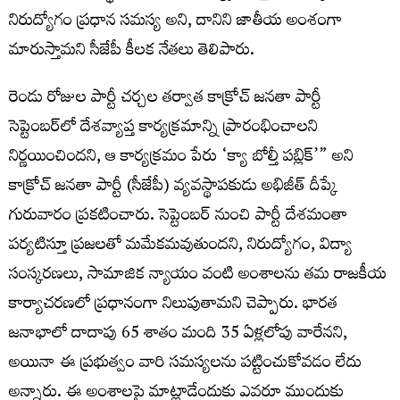
నిరుద్యోగం ప్రధాన సమస్య అని, దానిని జాతీయ అంశంగా
మారుస్తామని సీజేపీ కీలక నేతలు తెలిపారు.
రెండు రోజుల పార్టీ చర్చల తర్వాత కాక్రోచ్ జనతా పార్టీ
సెప్టెంబర్‌లో దేశవ్యాప్త కార్యక్రమాన్ని ప్రారంభించాలని
నిర్ణయించిందని, ఆ కార్యక్రమం పేరు ‘క్యా బోల్తీ పబ్లిక్’” అని
కాక్రోచ్ జనతా పార్టీ (సీజేపీ) వ్యవస్థాపకుడు అభిజీత్ దీప్కే
గురువారం ప్రకటించారు. సెప్టెంబర్ నుంచి పార్టీ దేశమంతా
పర్యటిస్తూ ప్రజలతో మమేకమవుతుందని, నిరుద్యోగం, విద్యా
సంస్కరణలు, సామాజిక న్యాయం వంటి అంశాలను తమ రాజకీయ
కార్యాచరణలో ప్రధానంగా నిలుపుతామని చెప్పారు. భారత
జనాభాలో దాదాపు 65 శాతం మంది 35 ఏళ్లలోపు వారేనని,
అయినా ఈ ప్రభుత్వం వారి సమస్యలను పట్టించుకోవడం లేదు
అన్నారు. ఈ అంశాలపై మాట్లాడేందుకు ఎవరూ ముందుకు