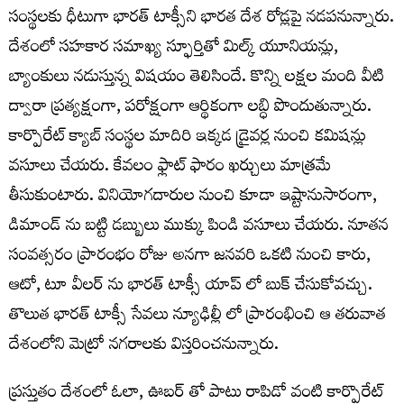
సంస్థలకు ధీటుగా భారత్ టాక్సీని భారత దేశ రోడ్లపై నడపనున్నారు.
దేశంలో సహకార సమాఖ్య స్ఫూర్తితో మిల్క్ యూనియన్లు,
బ్యాంకులు నడుస్తున్న విషయం తెలిసిందే. కొన్ని లక్షల మంది వీటి
ద్వారా ప్రత్యక్షంగా, పరోక్షంగా ఆర్థికంగా లబ్ధి పొందుతున్నారు.
కార్పొరేట్ క్యాబ్ సంస్థల మాదిరి ఇక్కడ డ్రైవర్ల నుంచి కమిషన్లు
వసూలు చేయరు. కేవలం ఫ్లాట్ ఫారం ఖర్చులు మాత్రమే
తీసుకుంటారు. వినియోగదారుల నుంచి కూడా ఇష్టానుసారంగా,
డిమాండ్ ను బట్టి డబ్బులు ముక్కు పిండి వసూలు చేయరు. నూతన
సంవత్సరం ప్రారంభం రోజు అనగా జనవరి ఒకటి నుంచి కారు,
ఆటో, టూ వీలర్ ను భారత్ టాక్సీ యాప్ లో బుక్ చేసుకోవచ్చు.
తొలుత భారత్ టాక్సీ సేవలు న్యూఢిల్లీ లో ప్రారంభించి ఆ తరువాత
దేశంలోని మెట్రో నగరాలకు విస్తరించనున్నారు.
ప్రస్తుతం దేశంలో ఓలా, ఊబర్ తో పాటు రాపిడో వంటి కార్పొరేట్