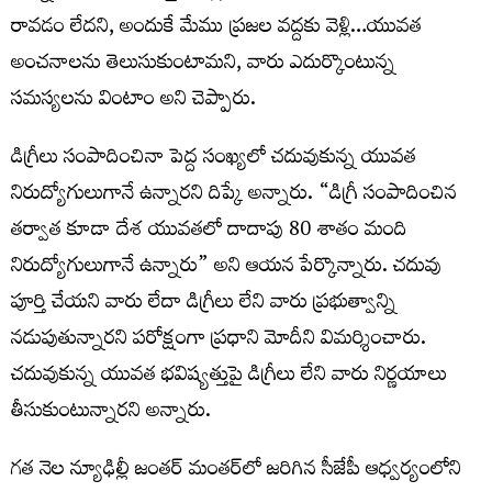
రావడం లేదని, అందుకే మేము ప్రజల వద్దకు వెళ్లి…యువత
అంచనాలను తెలుసుకుంటామని, వారు ఎదుర్కొంటున్న
సమస్యలను వింటాం అని చెప్పారు.
డిగ్రీలు సంపాదించినా పెద్ద సంఖ్యలో చదువుకున్న యువత
నిరుద్యోగులుగానే ఉన్నారని దిప్కే అన్నారు. “డిగ్రీ సంపాదించిన
తర్వాత కూడా దేశ యువతలో దాదాపు 80 శాతం మంది
నిరుద్యోగులుగానే ఉన్నారు” అని ఆయన పేర్కొన్నారు. చదువు
పూర్తి చేయని వారు లేదా డిగ్రీలు లేని వారు ప్రభుత్వాన్ని
నడుపుతున్నారని పరోక్షంగా ప్రధాని మోదీని విమర్శించారు.
చదువుకున్న యువత భవిష్యత్తుపై డిగ్రీలు లేని వారు నిర్ణయాలు
తీసుకుంటున్నారని అన్నారు.
గత నెల న్యూఢిల్లీ జంతర్ మంతర్‌లో జరిగిన సీజేపీ ఆధ్వర్యంలోని