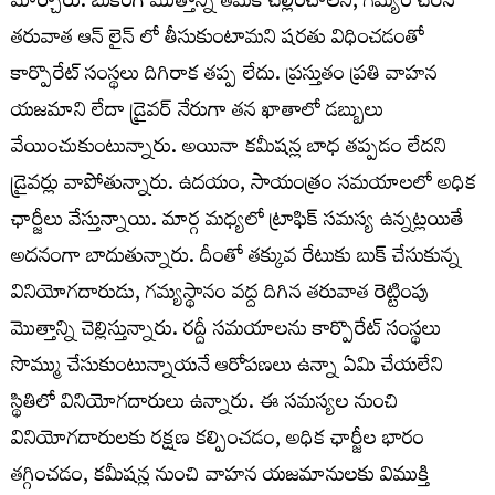
మార్చారు. బుకింగ్ మొత్తాన్ని తమకే చెల్లించాలని, గమ్యం చేరిన
తరువాత ఆన్ లైన్ లో తీసుకుంటామని షరతు విధించడంతో
కార్పొరేట్ సంస్థలు దిగిరాక తప్ప లేదు. ప్రస్తుతం ప్రతి వాహన
యజమాని లేదా డ్రైవర్ నేరుగా తన ఖాతాలో డబ్బులు
వేయించుకుంటున్నారు. అయినా కమీషన్ల బాధ తప్పడం లేదని
డ్రైవర్లు వాపోతున్నారు. ఉదయం, సాయంత్రం సమయాలలో అధిక
ఛార్జీలు వేస్తున్నాయి. మార్గ మధ్యలో ట్రాఫిక్ సమస్య ఉన్నట్లయితే
అదనంగా బాదుతున్నారు. దీంతో తక్కువ రేటుకు బుక్ చేసుకున్న
వినియోగదారుడు, గమ్యస్థానం వద్ద దిగిన తరువాత రెట్టింపు
మొత్తాన్ని చెల్లిస్తున్నారు. రద్దీ సమయాలను కార్పొరేట్ సంస్థలు
సొమ్ము చేసుకుంటున్నాయనే ఆరోపణలు ఉన్నా ఏమి చేయలేని
స్థితిలో వినియోగదారులు ఉన్నారు. ఈ సమస్యల నుంచి
వినియోగదారులకు రక్షణ కల్పించడం, అధిక ఛార్జీల భారం
తగ్గించడం, కమీషన్ల నుంచి వాహన యజమానులకు విముక్తి