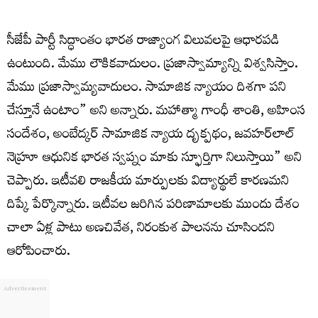
సీజేపీ పార్టీ సిద్ధాంతం భారత రాజ్యాంగ విలువలపై ఆధారపడి
ఉంటుంది. మేము లౌకికవాదులం. ప్రజాస్వామ్యాన్ని విశ్వసిస్తాం.
మేము ప్రజాస్వామ్యవాదులం. సామాజిక న్యాయం దిశగా పని
చేస్తూనే ఉంటాం” అని అన్నారు. మహాత్మా గాంధీ శాంతి, అహింస
సందేశం, అంబేద్కర్ సామాజిక న్యాయ దృక్పథం, జవహర్‌లాల్
నెహ్రూ ఆధునిక భారత స్వప్నం మాకు స్ఫూర్తిగా నిలుస్తాయి” అని
చెప్పారు. ఇటీవలి రాజకీయ మార్పులకు విద్యార్థులే కారణమని
దిప్కే పేర్కొన్నారు. ఇటీవల జరిగిన పరిణామాలకు ముందు దేశం
చాలా ఏళ్ల పాటు అణచివేత, నిరంకుశ పాలనను చూసిందని
ఆరోపించారు.