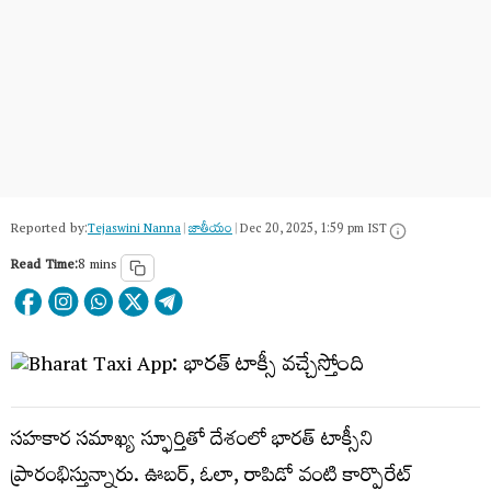
Reported by:
Tejaswini Nanna
|
జాతీయం
|
Dec 20, 2025, 1:59 pm IST
Read Time:
8 mins
సహకార సమాఖ్య స్ఫూర్తితో దేశంలో భారత్ టాక్సీని
ప్రారంభిస్తున్నారు. ఊబర్, ఓలా, రాపిడో వంటి కార్పొరేట్