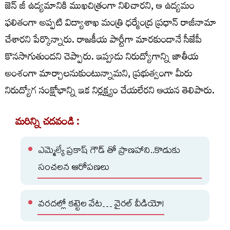
జెన్ జీ ఉద్యమానికి ముఖచిత్రంగా నిలిచారని, ఆ ఉద్యమం
ఫలితంగా అప్పటి విద్యాశాఖ మంత్రి ధర్మేంద్ర ప్రధాన్ రాజీనామా
చేశారని పేర్కొన్నారు. రాజకీయ పార్టీగా మారకుండానే సీజేపీ
కొనసాగుతుందని చెప్పారు. ఇప్పుడు నిరుద్యోగాన్ని జాతీయ
అంశంగా మార్చాలనుకుంటున్నామని, ప్రభుత్వంగా మీరు
నిరుద్యోగ సంక్షోభాన్ని ఇక నిర్లక్ష్యం చేయలేరని ఆయన తెలిపారు.
మరిన్ని చదవండి :
ఎమ్మెల్యే ప్రకాష్ గౌడ్ తో ప్రాణహాని..కొడుకు
సంచలన ఆరోపణలు
వరదల్లో కట్టెల వేట… వైరల్ వీడియో!