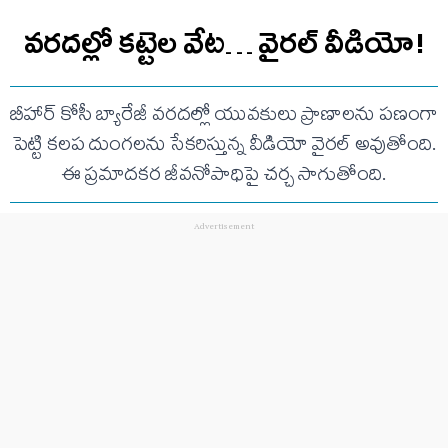
వరదల్లో కట్టెల వేట… వైరల్ వీడియో!
బీహార్ కోసీ బ్యారేజీ వరదల్లో యువకులు ప్రాణాలను పణంగా
పెట్టి కలప దుంగలను సేకరిస్తున్న వీడియో వైరల్ అవుతోంది.
ఈ ప్రమాదకర జీవనోపాధిపై చర్చ సాగుతోంది.