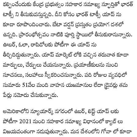
కల్పించేందుకు కేంద్ర ప్రభుత్వం సహకార సమాఖ్య స్ఫూర్తితో భారత్
టాక్సీ ని తీసుకువస్తున్నది. దీని కోసం భారత్ టాక్సీ యాప్ ను
కూడా రూపొందించారు. బేటా వర్షన్ ప్రస్తుతం ప్రయోగ దశలో
ఉన్నది. ప్రారంభోత్సవం నాటికి పూర్తి స్థాయిలో తీసుకురానున్నారు.
ఊబర్, ఓలా, రాపిడోలకు పోటీగా ఈ యాప్ ను
తీర్చిదిద్దుతున్నారు. యాప్ మార్కెట్ లోకి వచ్చిన తరువాత కూడా
మార్పులు, చేర్పులు చేయనున్నారు. ప్రయాణీకులను నుంచి
సూచనలు, సలహాలు స్వీకరించనున్నారు. పది రోజుల వ్యవధిలో
సుమారు 51వేల మంది వాహన యజమానుల లేదా డ్రైవర్లు తమ
పేర్లు నమోదు చేసుకున్నారు.
అమెరికాలోని న్యూయార్క్ నగరంలో ఉబర్, లిప్ట్ యాప్ లకు
పోటీగా 2021 నుంచి సహకార సమాఖ్య విధానంలో క్యాబ్ లు
విజయవంతంగా నడుపుతున్నారు. మన దేశంలోని గోవా లో కూడా