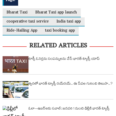
Tags:
Bharat Taxi
Bharat Taxi app launch
cooperative taxi service
India taxi app
Ride-Hailing App
taxi booking app
RELATED ARTICLES
టాక్సీ ఓనర్లను సంపన్నులను చేసే భారత్‌ ట్యాక్సీ యాప్‌
త్వరలో భారత్‌ ట్యాక్సీ రయ్‌రయ్‌.. ఈ సేవల గురించి తెలుసా..?
ఓలా–ఉబర్‌లకు సవాల్: జనవరి 1 నుంచి ఢిల్లీకి భారత్ ట్యాక్సీ