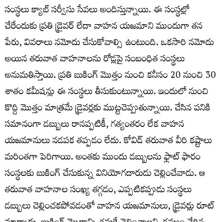
సంస్థలు క్యాబ్ సర్వీసు సేవలు అందిస్తున్నాయి. ఈ సంస్థల్లో
చేరేందుకు ప్రతి డ్రైవర్ లేదా వాహన యజమాని ముందుగా తన
పేరు, వివరాలు నమోదు చేసుకోవాల్సి ఉంటుంది. ఒకసారి నమోదు
అయిన తరువాత వాహనాలను రోడ్లపై సంబంధిత సంస్థలు
అనుమతిస్తాయి. ప్రతి బుకింగ్ మొత్తం నుంచి కనీసం 20 నుంచి 30
శాతం కమీషన్లు ఈ సంస్థలు తీసుకుంటున్నాయి. ఇందులో నుంచి
కొద్ది మొత్తం మాత్రమే డ్రైవర్లకు ముట్టచెప్పుతున్నాయి. చేసిన పనికి
సమానంగా డబ్బులు రానప్పటికీ, గత్యంతరం లేక వాహన
యజమానులు నడపక తప్పడం లేదు. కోవిడ్ తరువాత వీరి కష్టాలు
మరింతగా పెరిగాయి. అంతకు ముందు డబ్బులను ఫ్లాట్ ఫారం
సంస్థలకు బుకింగ్ చేసుకున్న వినియోగదారుడు చెల్లించేవాడు. ఆ
తరువాత వాహనాల సంఖ్య తగ్గడం, ఎప్పటికప్పుడు సంస్థలు
డబ్బులు చెల్లించకపోవడంతో వాహన యజమానులు, డ్రైవర్లు రూట్