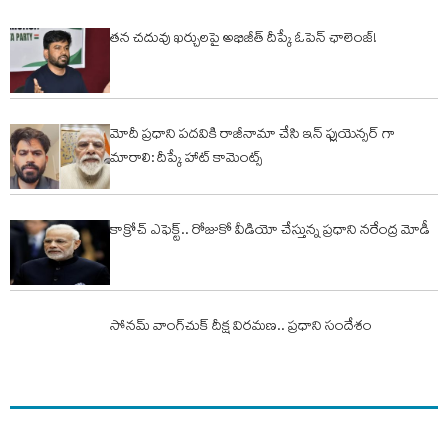
తన చదువు ఖర్చులపై అభిజీత్ దీప్కే ఓపెన్ ఛాలెంజ్!
మోదీ ప్రధాని పదవికి రాజీనామా చేసి ఇన్ ఫ్లుయెన్సర్ గా
మారాలి: దీప్కే హాట్ కామెంట్స్
కాక్రోచ్ ఎఫెక్ట్.. రోజుకో వీడియో చేస్తున్న ప్ర‌ధాని న‌రేంద్ర మోడీ
సోనమ్‌ వాంగ్‌చుక్‌ దీక్ష విరమణ.. ప్రధాని సందేశం