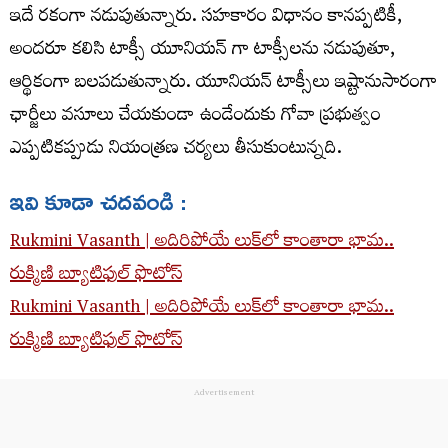
ఇదే రకంగా నడుపుతున్నారు. సహకారం విధానం కానప్పటికీ,
అందరూ కలిసి టాక్సీ యూనియన్ గా టాక్సీలను నడుపుతూ,
ఆర్థికంగా బలపడుతున్నారు. యూనియన్ టాక్సీలు ఇష్టానుసారంగా
ఛార్జీలు వసూలు చేయకుండా ఉండేందుకు గోవా ప్రభుత్వం
ఎప్పటికప్పుడు నియంత్రణ చర్యలు తీసుకుంటున్నది.
ఇవి కూడా చదవండి :
Rukmini Vasanth | అదిరిపోయే లుక్‌లో కాంతారా భామ..
రుక్మిణి బ్యూటిఫుల్ ఫొటోస్
Rukmini Vasanth | అదిరిపోయే లుక్‌లో కాంతారా భామ..
రుక్మిణి బ్యూటిఫుల్ ఫొటోస్