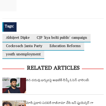
Tags:
Abhijeet Dipke
CJP 'kya bolti public' campaign
Cockroach Janta Party
Education Reforms
youth unemployment
RELATED ARTICLES
తన చదువు ఖర్చులపై అభిజీత్ దీప్కే ఓపెన్ ఛాలెంజ్!
మోదీ ప్రధాని పదవికి రాజీనామా చేసి ఇన్ ఫ్లుయెన్సర్ గా