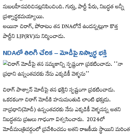
నుబలహీనపరిచినట్లనిపించింది. గుర్తు, పార్టీ పేరు, నిబద్ధత అన్నీ
ప్రశ్నార్థకమయ్యాయి.
అయినా చిరాగ్​, పోరాటం తన DNAలోనే ఉందన్నట్లుగా కొత్త
పార్టీని LJP(RV)ను నిర్మించాడు.
NDA
లో
తిరిగి
చేరిక
–
మోడీపై
నిస్వార్థ
భక్తి
చిరాగ్ పాశ్వాన్​ మోదీపై తన భక్తిని స్పష్టంగా ప్రకటించాడు.
ఒకరకంగా చిరాగ్​ మోదీకి హనుమంతుడి లాంటి భక్తుడు.
నాప్రధాని(మోదీ) ఉన్నంతవరకు నేను ఎక్కడికీ వెళ్ళనన్న అతని
నిబద్ధతను ప్రజలు గాఢంగా విశ్వసించారు. 2024లో
మోదీమంత్రివర్గంలో ప్రవేశించడం అతని రాజకీయ స్థాయిని మరింత