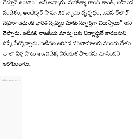
చేస్తూనే ఉంటాం” అని అన్నారు. మహాత్మా గాంధీ శాంతి, అహింస
సందేశం, అంబేద్కర్ సామాజిక న్యాయ దృక్పథం, జవహర్‌లాల్
నెహ్రూ ఆధునిక భారత స్వప్నం మాకు స్ఫూర్తిగా నిలుస్తాయి” అని
చెప్పారు. ఇటీవలి రాజకీయ మార్పులకు విద్యార్థులే కారణమని
దిప్కే పేర్కొన్నారు. ఇటీవల జరిగిన పరిణామాలకు ముందు దేశం
చాలా ఏళ్ల పాటు అణచివేత, నిరంకుశ పాలనను చూసిందని
ఆరోపించారు.