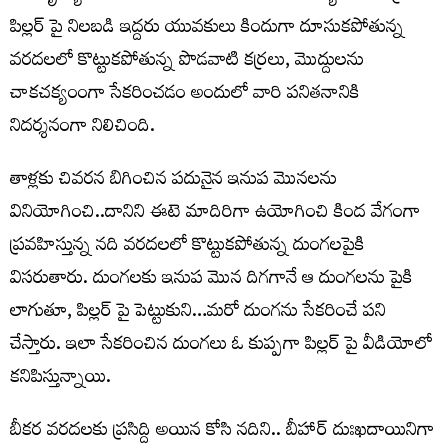
పిల్లర్ పై నిలబడి ఇద్దరు యువకులు కిందుగా దూసుకపోతున్న
వరదలలో కొట్టుకపోతున్న పొడవాటి కర్రలు, మొద్దులను
చాకచక్యంంగా సేకరించడం అందులో వారి పనితనానికి
నిదర్శనంగా నిలిచింది.
తాళ్లకు చివరన బిగించిన పదునైన ఇనుప మొనలను
వినియోగించి..దానిని ఈటె మాదిరిగా ఉయోగించి కింద వేగంగా
ప్రవహిస్తున్న నది వరదలలో కొట్టుకపోతున్న దుంగలపైకి
విసరుతారు. దుంగలకు ఇనుప మొన దిగగానే ఆ దుంగలను పైకి
లాగుతూ, పిల్లర్ పై పెట్టుకుని…మరో దుంగను సేకరించే పని
చేస్తారు. ఇలా సేకరించిన దుంగలు ఓ కుప్పగా పిల్లర్ పై వీడియోలో
కనిపిస్తున్నాయి.
బీకర వరదలకు ప్రసిద్ది అయిన కోసి నదిని.. బీహార్ దుఃఖదాయినిగా