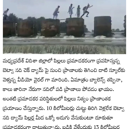
మధ్యప్రదేశ్‌ విదిశా జిల్లాలో పిల్లలు ప్రమాదకరంగా ప్రవహిస్తున్న
బెట్వా నది చెక్ డ్యామ్ పై నుంచి ప్రాణాలకు తెగించి దాటి స్కూల్‌కు
వెళ్తున్న వీడియో వైరల్ గా మారింది. ఏమాత్రం బ్యాలెన్స్ తప్పినా,
కాలు జారినా నేరుగా నదిలో పడి ప్రాణాలు పోవడం ఖాయం.
అంతటి ప్రమాదకర పరిస్థితులలో పిల్లలు నిత్యం ప్రాణాంతక
ప్రయాణం చేస్తున్నారు. 10 కిలోమీటర్లు చుట్టు తిరిగి వెళ్లలేక బెట్వా
నది డ్యామ్ పిల్లర్ల మీద ఒక్కో అడుగు వేసుకుంటూ దూకుతూ
ప్రమాదకరంగా దాటుతున్నారు. బడికి వేళ్లేందుకు 13 కిలోమీటర్ల