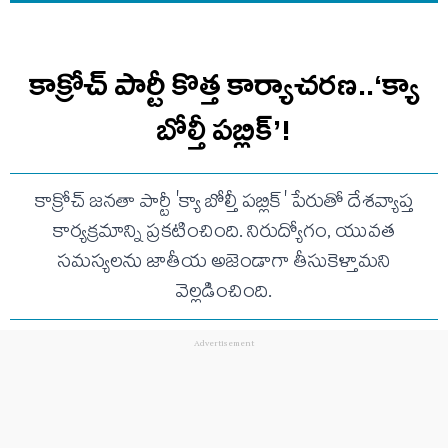
కాక్రోచ్ పార్టీ కొత్త కార్యాచరణ..‘క్యా
బోల్తీ పబ్లిక్’!
కాక్రోచ్ జనతా పార్టీ 'క్యా బోల్తీ పబ్లిక్' పేరుతో దేశవ్యాప్త
కార్యక్రమాన్ని ప్రకటించింది. నిరుద్యోగం, యువత
సమస్యలను జాతీయ అజెండాగా తీసుకెళ్తామని
వెల్లడించింది.