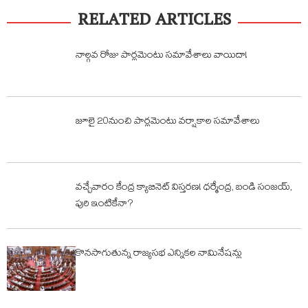
RELATED ARTICLES
నాల్గవ రోజు పార్లమెంటు సమావేశాలు వాయిదా!
జూలై 20నుంచి పార్లమెంటు వర్షాకాల సమావేశాలు
వచ్చేవారం కేంద్ర క్యాబినెట్ విస్తరణ! ధర్మేంద్ర, బండి సంజయ్,
పురి ఇంటికేనా?
కొనసాగుతున్న రాజ్యసభ ఎన్నికల నామినేషన్లు