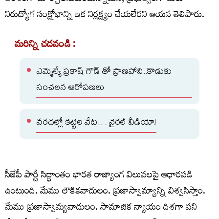
నిరుద్యోగ సంక్షోభాన్ని ఇక నిర్లక్ష్యం చేయలేరని ఆయన తెలిపారు.
మరిన్ని చదవండి :
ఎమ్మెల్యే ప్రకాష్ గౌడ్ తో ప్రాణహాని..కొడుకు
సంచలన ఆరోపణలు
వరదల్లో కట్టెల వేట… వైరల్ వీడియో!
సీజేపీ పార్టీ సిద్ధాంతం భారత రాజ్యాంగ విలువలపై ఆధారపడి
ఉంటుంది. మేము లౌకికవాదులం. ప్రజాస్వామ్యాన్ని విశ్వసిస్తాం.
మేము ప్రజాస్వామ్యవాదులం. సామాజిక న్యాయం దిశగా పని