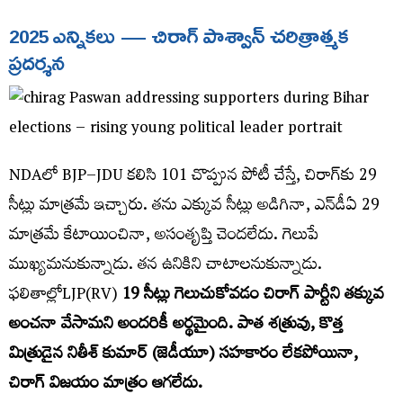
2025
ఎన్నికలు
— చిరాగ్ పాశ్వాన్
చరిత్రాత్మక
ప్రదర్శన
NDAలో BJP–JDU కలిసి 101 చొప్పున పోటీ చేస్తే, చిరాగ్​‌కు 29
సీట్లు మాత్రమే ఇచ్చారు. తను ఎక్కువ సీట్లు అడిగినా, ఎన్​డీఏ 29
మాత్రమే కేటాయించినా, అసంతృప్తి చెందలేదు. గెలుపే
ముఖ్యమనుకున్నాడు. తన ఉనికిని చాటాలనుకున్నాడు.
ఫలితాల్లోLJP(RV)
19
సీ
ట్లు
గెలుచుకోవడం చిరాగ్​ పార్టీని తక్కువ
అంచనా వేసామని అందరికీ అర్థమైంది. పాత శత్రువు, కొత్త
మిత్రుడైన నితీశ్​ కుమార్​ (జెడీయూ) సహకారం లేకపోయినా,
చిరాగ్​ విజయం మాత్రం ఆగలేదు.