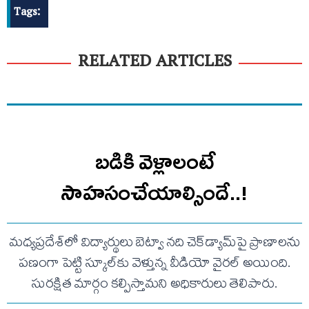
Tags:
RELATED ARTICLES
బడికి వెళ్లాలంటే
సాహసంచేయాల్సిందే..!
మధ్యప్రదేశ్‌లో విద్యార్థులు బెట్వా నది చెక్‌డ్యామ్‌పై ప్రాణాలను
పణంగా పెట్టి స్కూల్‌కు వెళ్తున్న వీడియో వైరల్ అయింది.
సురక్షిత మార్గం కల్పిస్తామని అధికారులు తెలిపారు.