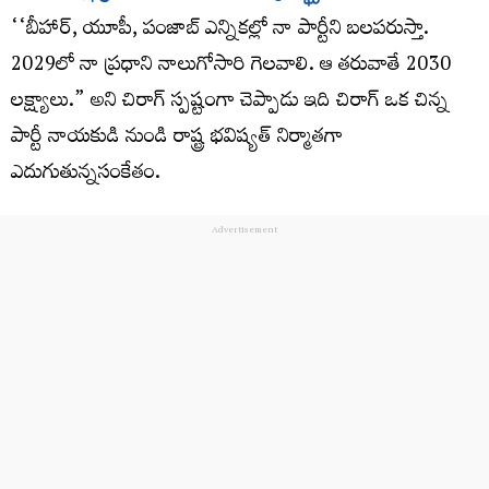
‘‘బీహార్, యూపీ, పంజాబ్ ఎన్నికల్లో నా పార్టీని బలపరుస్తా.
2029లో నా ప్రధాని నాలుగోసారి గెలవాలి. ఆ తరువాతే 2030
లక్ష్యాలు.” అని చిరాగ్ స్పష్టంగా చెప్పాడు ఇది చిరాగ్​ ఒక చిన్న
పార్టీ నాయకుడి నుండి రాష్ట్ర భవిష్యత్​ నిర్మాతగా
ఎదుగుతున్నసంకేతం.