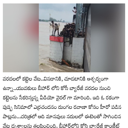
వరదలలో కట్టెల వేట..వినడానికి, చూడటానికి ఆశ్చర్యంగా
ఉన్నా..యువకులు బీహార్ లోని కోసీ బ్యారేజీ వరదల నుంచి
కట్టెలను సేకరిస్తున్న వీడియో వైరల్ గా మారింది. ఇది ఓ రకంగా
పుష్ప సినిమాలో ఎర్రచందనం దుంగల రవాణా కోసం హీరో పడిన
పాట్లను…చరిత్రలో ఆది మానవులు నదులలో ఈటెలతో సాగించిన
వేట దృశ్యాలను తలపించింది. బీహార్‌లోని కోసి బ్యారేజీ కాంక్రీట్