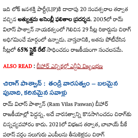
ఇది లోక్​ జనశక్తి పార్టీ(LJP)కి దాదాపు 20 సంవత్సరాల తర్వాత
వచ్చిన
అత్యుత్తమ
అసెంబ్లీ
ఫ
లితాల
ప్రదర్శన
. 2005లో రామ్​
విలాస్​ పాశ్వాన్​ నాయకత్వంలో గెలిచిన 29 సీట్ల రికార్డును చిరాగ్​
అధిగమించే మార్గంలో ఉన్నాడు. వాస్తవానికి, అతను పోటీచేసిన
సీట్లలో
65%
స్ట్రైక్
రేట్
సాధించడం రాజకీయంగా సంచలనమే.
ALSO READ
:
బీహార్ ఎన్నికల్లో ఎన్డీఏ విజృంభణ
చిరాగ్​ పాశ్వాన్​ : తండ్రి వారసత్వం – బలమైన
పునాది, కఠినమైన సవాళ్లు
రామ్​ విలాస్​ పాశ్వాన్ (Ram Vilas Paswan) బీహార్
రాజకీయాల్లో పెద్దన్న. అదే వారసత్వాన్ని కొనసాగించడం చిరాగ్​కు
చిన్నవ్యవహారం కాదు. 2021లో విభజన తర్వాత, బాబాయ్​ పీకే
పరాస్​ వర్గం నలుగురు ఎంపీలను తీసుకెళ్లడం చిరాగ్​