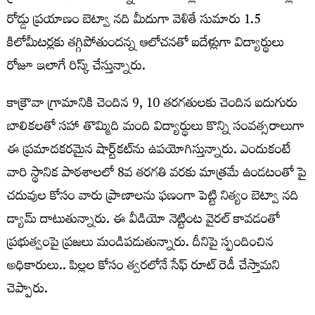
రోడ్డు ప్రయాణం బెట్వా నది మీదుగా వెళితే సుమారు 1.5
కిలోమీటర్లకు తగ్గిపోతుందన్న ఆలోచనతో ఐదేళ్లుగా విద్యార్థులు
రోజూ ఇలాగే రిస్క్ చేస్తున్నారు.
కాక్రౌవా గ్రామానికి చెందిన 9, 10 తరగతులకు చెందిన ఐదుగురు
బాలికలతో సహా తొమ్మిది మంది విద్యార్థులు కొన్ని సంవత్సరాలుగా
ఈ ప్రమాదకరమైన షార్ట్‌కట్‌ను ఉపయోగిస్తున్నారు. ఎందుకంటే
వారి స్థానిక పాఠశాలలో 8వ తరగతి వరకు మాత్రమే ఉండటంతో పై
చదువుల కోసం వారు ప్రాణాలను ఫణంగా పెట్టి నిత్యం బెట్వా నది
డ్యామ్ దాటుతున్నారు. ఈ వీడియో నెట్టింట వైరల్ కావడంతో
ప్రభుత్వంపై ప్రజలు మండిపడుతున్నారు. దీనిపై స్పందించిన
అధికారులు.. పిల్లల కోసం త్వరలోనే సేఫ్ రూట్ రెడీ చేస్తామని
చెప్పారు.