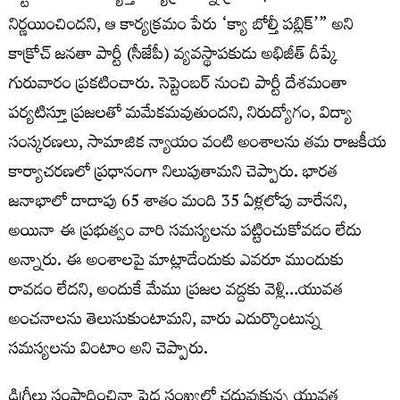
నిర్ణయించిందని, ఆ కార్యక్రమం పేరు ‘క్యా బోల్తీ పబ్లిక్’” అని
కాక్రోచ్ జనతా పార్టీ (సీజేపీ) వ్యవస్థాపకుడు అభిజీత్ దీప్కే
గురువారం ప్రకటించారు. సెప్టెంబర్ నుంచి పార్టీ దేశమంతా
పర్యటిస్తూ ప్రజలతో మమేకమవుతుందని, నిరుద్యోగం, విద్యా
సంస్కరణలు, సామాజిక న్యాయం వంటి అంశాలను తమ రాజకీయ
కార్యాచరణలో ప్రధానంగా నిలుపుతామని చెప్పారు. భారత
జనాభాలో దాదాపు 65 శాతం మంది 35 ఏళ్లలోపు వారేనని,
అయినా ఈ ప్రభుత్వం వారి సమస్యలను పట్టించుకోవడం లేదు
అన్నారు. ఈ అంశాలపై మాట్లాడేందుకు ఎవరూ ముందుకు
రావడం లేదని, అందుకే మేము ప్రజల వద్దకు వెళ్లి…యువత
అంచనాలను తెలుసుకుంటామని, వారు ఎదుర్కొంటున్న
సమస్యలను వింటాం అని చెప్పారు.
డిగ్రీలు సంపాదించినా పెద్ద సంఖ్యలో చదువుకున్న యువత