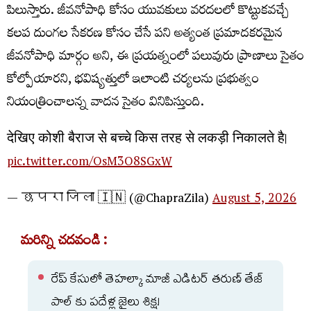
పిలుస్తారు. జీవనోపాధి కోసం యువకులు వరదలలో కొట్టుకవచ్చే
కలప దుంగల సేకరణ కోసం చేసే పని అత్యంత ప్రమాదకరమైన
జీవనోపాధి మార్గం అని, ఈ ప్రయత్నంలో పలువురు ప్రాణాలు సైతం
కోల్పోయారని, భవిష్యత్తులో ఇలాంటి చర్యలను ప్రభుత్వం
నియంత్రించాలన్న వాదన సైతం వినిపిస్తుంది.
देखिए कोशी बैराज से बच्चे किस तरह से लकड़ी निकालते है।
pic.twitter.com/OsM3O8SGxW
— छपरा जिला 🇮🇳 (@ChapraZila)
August 5, 2026
మరిన్ని చదవండి :
రేప్ కేసులో తెహల్కా మాజీ ఎడిటర్ తరుణ్ తేజ్
పాల్ కు పదేళ్ల జైలు శిక్ష!