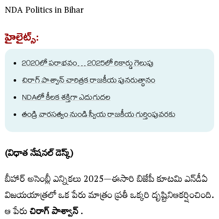
NDA Politics in Bihar
హైలైట్స్:
2020
లో
పరాభవం
… 2025
లో
రికార్డు
గెలుపు
చిరాగ్
పాశ్వాన్ చారిత్రక రాజకీయ
పున
రుత్థానం
NDA
లో
కీలక
శక్తిగా
ఎదుగుదల
తండ్రి
వారసత్వం
నుండి
స్వీయ
రాజకీయ
గుర్తింపువరకు
(విధాత నేషనల్​ డెస్క్​)
బీహార్ అసెంబ్లీ ఎన్నికలు 2025—ఈసారి బిజేపీ కూటమి ఎన్​డీఏ
విజయయాత్రలో ఒక పేరు మాత్రం ప్రతీ ఒక్కరి దృష్టినిఆకర్షించింది.
ఆ పేరు
చిరాగ్
పాశ్వాన్​
.