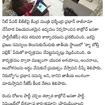
నీట్ పేపర్ లీకేజీపై కేంద్ర మంత్రి ధర్మేంద్ర ప్రధాన్ రాజీనామా
చేసేదాక విజయవంతమైన ఉద్యమం నిర్వహించిన కాక్రోచ్‌ జనతా
పార్టీ(సీజేపీ) తమ తదుపరి కార్యాచరణను ప్రకటించింది. ఇకపై
ప్రజల సమస్యలు తెలుసుకునేందుకు జాతీయ స్థాయిలో ‘క్యా బోల్తీ
పబ్లిక్‌’ పేరుతో కార్యక్రమం చేపట్టనున్నట్లు వెల్లడించింది. ఈ
కార్యక్రమం ద్వారా ముఖ్యంగా యువత ఆశయాలు, అంచనాలు,
ఆందోళనలను అర్థం చేసుకునే ప్రయత్నం చేస్తామని దీప్కే తెలిపారు.
నిరుద్యోగం ప్రధాన సమస్య అని, దానిని జాతీయ అంశంగా
మారుస్తామని సీజేపీ కీలక నేతలు తెలిపారు.
రెండు రోజుల పార్టీ చర్చల తర్వాత కాక్రోచ్ జనతా పార్టీ
సెప్టెంబర్‌లో దేశవ్యాప్త కార్యక్రమాన్ని ప్రారంభించాలని