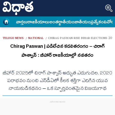
వార్త‌లు
రాజకీయాలు
అంత‌ర్జాతీయం
జాతీయం
ప్రత్యేకం
వినోద
TELUGU NEWS
NATIONAL
CHIRAG PASWAN RISE BIHAR ELECTIONS 202
/
/
Chirag​ Paswan | పడిలేచిన కడలితరంగం – చిరాగ్
పాశ్వాన్​ : బీహార్ రాజకీయాల్లో నవతరం
బీహార్ 2025లో చిరాగ్ పాశ్వాన్ అద్భుత ఎదుగుదల. 2020
పరాభవం నుంచి ఎన్​డీఏలో కీలక శక్తిగా ఎదిగిన యువ
నాయకుడికథనం – ఒక స్ఫూర్తివంతమైన విజయగాథ