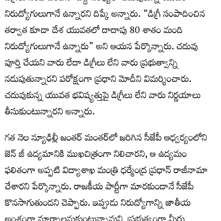
నిరుద్యోగులుగానే ఉన్నారని దిప్కే అన్నారు. “డిగ్రీ సంపాదించిన
తర్వాత కూడా దేశ యువతలో దాదాపు 80 శాతం మంది
నిరుద్యోగులుగానే ఉన్నారు” అని ఆయన పేర్కొన్నారు. చదువు
పూర్తి చేయని వారు లేదా డిగ్రీలు లేని వారు ప్రభుత్వాన్ని
నడుపుతున్నారని పరోక్షంగా ప్రధాని మోదీని విమర్శించారు.
చదువుకున్న యువత భవిష్యత్తుపై డిగ్రీలు లేని వారు నిర్ణయాలు
తీసుకుంటున్నారని అన్నారు.
గత నెల న్యూఢిల్లీ జంతర్ మంతర్‌లో జరిగిన సీజేపీ ఆధ్వర్యంలోని
జెన్ జీ ఉద్యమానికి ముఖచిత్రంగా నిలిచారని, ఆ ఉద్యమం
ఫలితంగా అప్పటి విద్యాశాఖ మంత్రి ధర్మేంద్ర ప్రధాన్ రాజీనామా
చేశారని పేర్కొన్నారు. రాజకీయ పార్టీగా మారకుండానే సీజేపీ
కొనసాగుతుందని చెప్పారు. ఇప్పుడు నిరుద్యోగాన్ని జాతీయ
అంశంగా మార్చాలనుకుంటున్నామని, ప్రభుత్వంగా మీరు