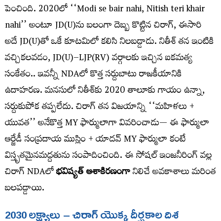
పెంచింది. 2020లో ‘‘Modi se bair nahi, Nitish teri khair
nahi’’ అంటూ JD(U)ను బలంగా దెబ్బ కొట్టిన చిరాగ్​, ఈసారి
అదే JD(U)తో ఒకే కూటమిలో కలిసి నిలబడ్డాడు. నితీశ్​ తన ఇంటికి
వచ్చికలవడం, JD(U)–LJP(RV) వర్గాలకు ఇచ్చిన ఐకమత్య
సంకేతం.. ఇవన్నీ NDAలో కొత్త సర్దుబాటు రాజకీయానికి
ఉదాహరణ. మనసులో నితీశ్​కు 2020 తాలూకు గాయం ఉన్నా,
సర్దుకుపోక తప్పలేదు. చిరాగ్​ తన విజయాన్ని ‘‘మహిళలు +
యువత’’ అనేకొత్త MY ఫార్ములాగా వివరించాడు— ఈ ఫార్ములా
ఆర్జేడీ సంప్రదాయ ముస్లిం + యాదవ్​ MY ఫార్ములా కంటే
విస్తృతమైనమద్దతును సంపాదించింది. ఈ సోషల్ ఇంజనీరింగ్ వల్ల
చిరాగ్​ NDAలో
భ
విష్యత్​ ఆశాకిరణంగా
నిలిచే అవకాశాలు మరింత
బలపడ్డాయి.
2030
లక్ష్యాలు
–
చిరాగ్
​
యొక్క
దీర్ఘకాల
దిశ