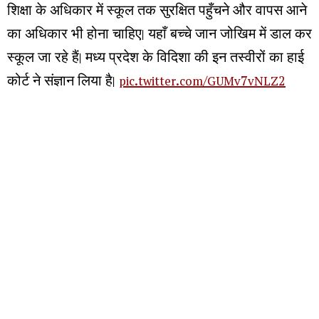
शिक्षा के अधिकार में स्कूल तक सुरक्षित पहुँचने और वापस आने
का अधिकार भी होना चाहिए। यहाँ बच्चे जान जोखिम में डाल कर
स्कूल जा रहे हैं। मध्य प्रदेश के विदिशा की इन तस्वीरों का हाई
कोर्ट ने संज्ञान लिया है।
pic.twitter.com/GUMv7vNLZ2
— Akhilesh Sharma (@akhileshsharma1)
August 6,
2026
మరిన్ని చదవండి :
రాష్ట్రంలో ఢిల్లీ గులాంగిరి పాలన : కేటీఆర్
సింగరేణికి చేరిన నైనీ బొగ్గు