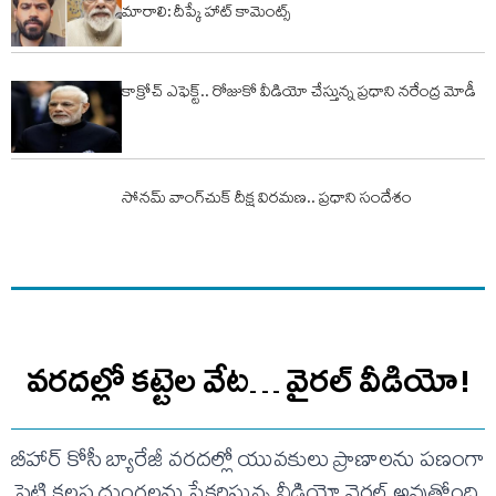
మారాలి: దీప్కే హాట్ కామెంట్స్
కాక్రోచ్ ఎఫెక్ట్.. రోజుకో వీడియో చేస్తున్న ప్ర‌ధాని న‌రేంద్ర మోడీ
సోనమ్‌ వాంగ్‌చుక్‌ దీక్ష విరమణ.. ప్రధాని సందేశం
వరదల్లో కట్టెల వేట… వైరల్ వీడియో!
బీహార్ కోసీ బ్యారేజీ వరదల్లో యువకులు ప్రాణాలను పణంగా
పెట్టి కలప దుంగలను సేకరిస్తున్న వీడియో వైరల్ అవుతోంది.