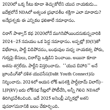
2020లో ఒక్క సీటు కూడా తెచ్చుకోలేని యువ నాయకుడు…
ఐదేళ్లలోనే NDAలో అత్యంత ప్రభావశీల శక్తిగా ఎలా మారాడు?
అనేప్రశ్నకు ఈ ఎన్నికల ఫలితాలే సమాధానం.
చిరాగ్ పాశ్వాన్​ కథ 2020లోనే ముగిసిపోయిందనుకున్నవారికి
2024–25 సమయం ఒక పెద్ద సమాధానం. అప్పట్లో JD(U)తో
విభేదాలు, పార్టీ విడిపోవడం, బంధువుల మధ్య నాయకత్వ పోరు,
గుర్తుపై కేసులు, చిరాగ్‌పై ఒత్తిడిని పెంచాయి. అయినా కూడా
అతను తగ్గలేదు. పార్టీని విస్తరించాడు. ‘‘యువ బిహారి’’ అనే
బ్రాండింగ్‌తో దళిత యువసేన‌(Dalit Youth Connect)ను
నిర్మించాడు. 2024లో ఆయన లోక్​ జనశక్తి పార్టీ(రామ్​ విలాస్​)–
LJP(RV) ఐదు లోక్‌సభ సీట్లలో పోటీచేసి, అన్నీ గెలిచి NDAలో
తిరిగిప్రవేశించింది. ఇదే 2025 అసెంబ్లీ ఎన్నికల్లో అతని
పునరాగమనానికి బలం చేకూర్చింది.