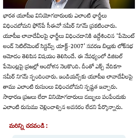
భారత యూపీఐ వినియోగదారులకు ఎలాంటి ఛార్జీలు
విధించబోమని ఫోన్‌పే సీఈవో సమీర్‌ నిగమ్‌ ప్రకటించారు.
యూపీఐ లావాదేవీలపై ఛార్జీలు విధించడానికి ఉద్దేశించిన ‘పేమెంట్
అండ్ సెటిల్‌మెంట్ సిస్టమ్స్ యాక్ట్-2007’ సవరణ బిల్లుకు లోక్‌సభ
ఆమోదం తెలిపిన విషయం తెలిసిందే. ఈ నేపథ్యంలో డిజిటల్‌
పేమెంట్లపై ప్రజల్లో ఆందోళన నెలకొంది. దీంతో ఎక్స్‌ వేదికగా
సమీర్‌ నిగమ్‌ స్పందించారు. ఇండియన్స్‌కు యూపీఐ లావాదేవీలపై
తాము ఎలాంటి రుసుంలు విధించబోమని స్పష్టత ఇచ్చారు.
సాధారణ ప్రజలు లేదా వినియోగదారులు డబ్బులు పంపేందుకు
ఎలాంటి రుసుము చెల్లించాల్సిన అవసరం లేదని పేర్కొన్నారు.
మరిన్ని చదవండి :