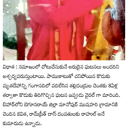
విధాత : సమాజంలో చోటుచేసుకునే అరుదైన ఘటనలు అందరిని
అశ్చర్యపరుస్తుంటాయి. పాముకాటుతో చనిపోయిన కొడుకు
మృతదేహాన్ని గంగానదిలో వదిలేసిన తల్లిదండ్రుల చెంతకు 8ఏళ్ల
తర్వాతా కొడుకు తిరిగొచ్చిన ఘటన ఇప్పుడు వైరల్ గా మారింది.
బిహార్‌లోని బెగూసరాయ్‌ జిల్లా మానోపుర్‌ ముషహరి గ్రామానికి
చెందిన కవిత, రామ్‌ప్రీత్‌ దాస్‌ దంపతులకు రాహుల్ అనే
కుమారుడు ఉన్నాడు.