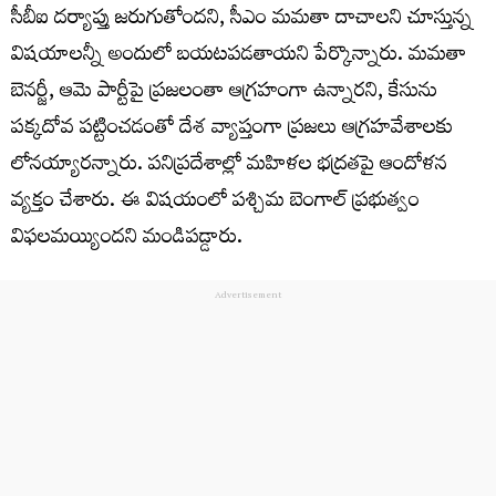
సీబీఐ దర్యాప్తు జరుగుతోందని, సీఎం మమతా దాచాలని చూస్తున్న
విషయాలన్నీ అందులో బయటపడతాయని పేర్కొన్నారు. మమతా
బెనర్జీ, ఆమె పార్టీపై ప్రజలంతా ఆగ్రహంగా ఉన్నారని, కేసును
పక్కదోవ పట్టించడంతో దేశ వ్యాప్తంగా ప్రజలు ఆగ్రహవేశాలకు
లోనయ్యారన్నారు. పనిప్రదేశాల్లో మహిళల భద్రతపై ఆందోళన
వ్యక్తం చేశారు. ఈ విషయంలో పశ్చిమ బెంగాల్ ప్రభుత్వం
విఫలమయ్యిందని మండిపడ్డారు.