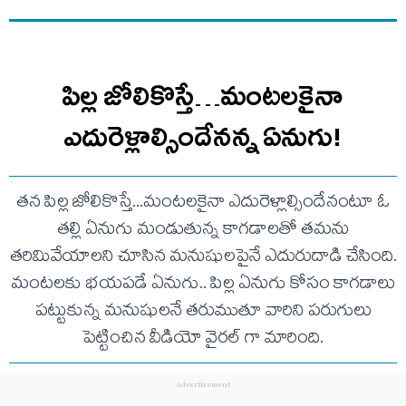
పిల్ల జోలికొస్తే…మంటలకైనా
ఎదురెళ్లాల్సిందేనన్న ఏనుగు!
తన పిల్ల జోలికొస్తే...మంటలకైనా ఎదురెళ్లాల్సిందేనంటూ ఓ
తల్లి ఏనుగు మండుతున్న కాగడాలతో తమను
తరిమివేయాలని చూసిన మనుషులపైనే ఎదురుదాడి చేసింది.
మంటలకు భయపడే ఏనుగు.. పిల్ల ఏనుగు కోసం కాగడాలు
పట్టుకున్న మనుషులనే తరుముతూ వారిని పరుగులు
పెట్టించిన వీడియో వైరల్ గా మారింది.