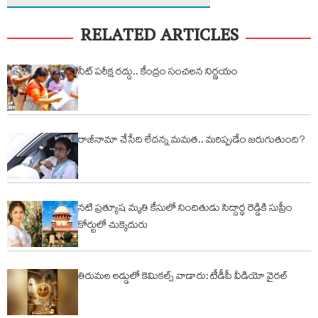
RELATED ARTICLES
నీట్ పరీక్ష రద్దు.. కేంద్రం సంచలన నిర్ణయం
రాజీనామా చేసేది లేదన్న మమత.. మరిప్పుడేం జరుగుతుంది?
నటి ప్రత్యూష మృతి కేసులో నిందితుడు సిద్దార్థ రెడ్డికి సుప్రీం
కోర్టులో చుక్కెదురు
తిరుమల లడ్డులో కెమికల్స్ వాడారు: టీడీపీ వీడియో వైరల్