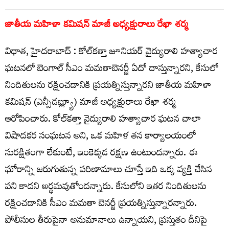
జాతీయ మహిళా కమిషన్ మాజీ అధ్యక్షురాలు రేఖా శర్మ
విధాత, హైదరాబాద్ : కోల్‌కత్తా జూనియర్ వైద్యురాలి హత్యాచార
ఘటనలో బెంగాల్ సీఎం మమతాబెనర్జీ ఏదో దాస్తున్నారని, కేసులో
నిందితులను రక్షించడానికి ప్రయత్నిస్తున్నారని జాతీయ మహిళా
కమిషన్ (ఎన్సీడబ్ల్యూ) మాజీ అధ్యక్షురాలు రేఖా శర్మ
ఆరోపించారు. కోల్‌కత్తా వైద్యురాలి హత్యాచార ఘటన చాలా
విషాదకర సంఘటన అని, ఒక మహిళ తన కార్యాలయంలో
సురక్షితంగా లేకుంటే, ఇంకెక్కడ రక్షణ ఉంటుందన్నారు. ఈ
ఘోరాన్ని జరుగుతున్న పరిణామాలు చూస్తే ఇది ఒక్క వ్యక్తి చేసిన
పని కాదని అర్థమవుతోందన్నారు. కేసులోని ఇతర నిందితులను
రక్షించడానికి సీఎం మమతా బెనర్జీ ప్రయత్నిస్తున్నారన్నారు.
పోలీసుల తీరుపైనా అనుమానాలు ఉన్నాయని, ప్రస్తుతం దీనిపై