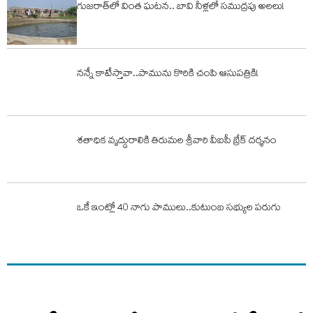
గుజరాత్‌లో వింత ఘటన.. బావి నీళ్లలో సముద్రపు అలలు!
నన్నే కాటేస్తావా..పామును కొరికి చంపి ఆసుపత్రికి!
శతాధిక వృద్దురాలికి తిరుమల శ్రీవారి వీఐపీ బ్రేక్ దర్శనం
ఒకే ఇంట్లో 40 నాగు పాములు..కుటుంబ సభ్యుల పరుగు