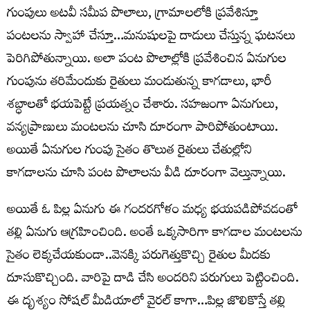
గుంపులు అటవీ సమీప పొలాలు, గ్రామాలలోకి ప్రవేశిస్తూ
పంటలను స్వాహా చేస్తూ…మనుషులపై దాడులు చేస్తున్న ఘటనలు
పెరిగిపోతున్నాయి. అలా పంట పొలాల్లోకి ప్రవేశించిన ఏనుగుల
గుంపును తరిమేందుకు రైతులు మండుతున్న కాగడాలు, భారీ
శబ్ధాలతో భయపెట్టే ప్రయత్నం చేశారు. సహజంగా ఏనుగులు,
వన్యప్రాణులు మంటలను చూసి దూరంగా పారిపోతుంటాయి.
అయితే ఏనుగుల గుంపు సైతం తొలుత రైతులు చేతుల్లోని
కాగడాలను చూసి పంట పొలాలను వీడి దూరంగా వెల్తున్నాయి.
అయితే ఓ పిల్ల ఏనుగు ఈ గందరగోళం మధ్య భయపడిపోవడంతో
తల్లి ఏనుగు ఆగ్రహించింది. అంతే ఒక్కసారిగా కాగడాల మంటలను
సైతం లెక్కచేయకుండా..వెనక్కి పరుగెత్తుకొచ్చి రైతుల మీదకు
దూసుకొచ్చింది. వారిపై దాడి చేసి అందరిని పరుగులు పెట్టించింది.
ఈ దృశ్యం సోషల్ మీడియాలో వైరల్ కాగా…పిల్ల జొలికొస్తే తల్లి