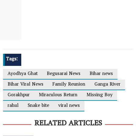
Tags:
Ayodhya Ghat
Begusarai News
Bihar news
Bihar Viral News
Family Reunion
Ganga River
Gorakhpur
Miraculous Return
Missing Boy
rahul
Snake bite
viral news
RELATED ARTICLES