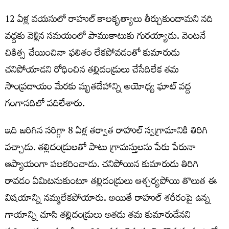
12 ఏళ్ల వయసులో రాహుల్ కాలకృత్యాలు తీర్చుకుందామని నది
వద్దకు వెళ్లిన సమయంలో పాముకాటుకు గురయ్యాడు. వెంటనే
చికిత్స చేయించినా ఫలితం లేకపోవడంతో కుమారుడు
చనిపోయాడని రోధించిన తల్లిదండ్రులు చేసేదిలేక తమ
సాంప్రదాయం మేరకు మృతదేహాన్ని అయోధ్య ఘాట్‌ వద్ద
గంగానదిలో వదిలేశారు.
ఇది జరిగిన సరిగ్గా 8 ఏళ్ల తర్వాత రాహుల్‌ స్వగ్రామానికి తిరిగి
వచ్చాడు. తల్లిదండ్రులతో పాటు గ్రామస్తులను పేరు పేరునా
ఆప్యాయంగా పలకరించాడు. చనిపోయిన కుమారుడు తిరిగి
రావడం ఏమిటనుకుంటూ తల్లిదండ్రులు ఆశ్చర్యపోయి తొలుత ఈ
విషయాన్ని నమ్మలేకపోయారు. అయితే రాహుల్‌ శరీరంపై ఉన్న
గాయాన్ని చూసి తల్లిదండ్రులు అతడు తమ కుమారుడేనని