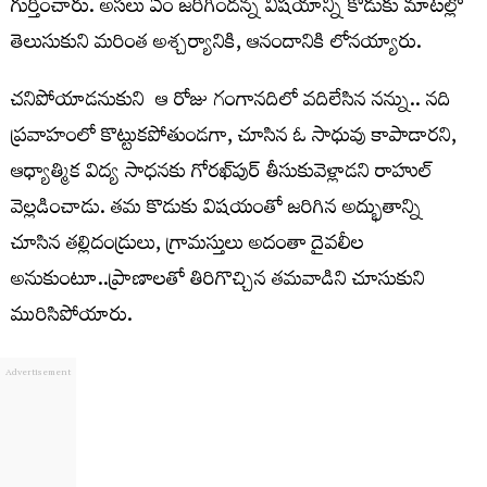
గుర్తించారు. అసలు ఏం జరిగిందన్న విషయాన్ని కొడుకు మాటల్లో
తెలుసుకుని మరింత అశ్చర్యానికి, ఆనందానికి లోనయ్యారు.
చనిపోయాడనుకుని ఆ రోజు గంగానదిలో వదిలేసిన నన్ను.. నది
ప్రవాహంలో కొట్టుకపోతుండగా, చూసిన ఓ సాధువు కాపాడారని,
ఆధ్యాత్మిక విద్య సాధనకు గోరఖ్‌పుర్‌ తీసుకువెళ్లాడని రాహుల్‌
వెల్లడించాడు. తమ కొడుకు విషయంతో జరిగిన అద్భుతాన్ని
చూసిన తల్లిదండ్రులు, గ్రామస్తులు అదంతా దైవలీల
అనుకుంటూ..ప్రాణాలతో తిరిగొచ్చిన తమవాడిని చూసుకుని
మురిసిపోయారు.