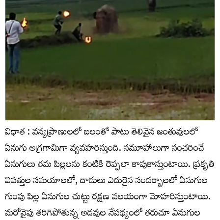
విధాత : వన్యప్రాణులలో బలంతో పాటు తెలివైన జంతువులలో
ఏనుగు అగ్రగామిగా వ్యవహరిస్తుంది. సమూహాలుగా సంచరించే
ఏనుగులు తమ పిల్లలను కంటికి రెప్పలా కాపుకాస్తుంటాయి. ప్రకృతి
విపత్తుల సమయాలలో, దాడులు ఎదురైన సందర్బాలలో ఏనుగుల
గుంపు పిల్ల ఏనుగుల చుట్టు రక్షణ వలయంగా మోహరిస్తుంటాయి.
మరోవైపు తరిగిపోతున్న అడవుల నేపథ్యంలో తరుచూ ఏనుగుల