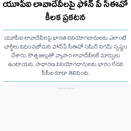
యూపీఐ లావాదేవీలపై ఫోన్ పే సీఈవో
కీలక ప్రకటన
యూపీఐ లావాదేవీలపై భారత వినియోగదారులకు ఎలాంటి
ఛార్జీలు విధించబోమని ఫోన్‌పే సీఈవో సమీర్ నిగమ్ స్పష్టం
చేశారు. కొత్త బిల్లుతో వ్యాపార లావాదేవీలకే మార్పులు
ఉంటాయని, సాధారణ వినియోగదారులకు భారం లేదని
పీసీఐ కూడా తెలిపింది.