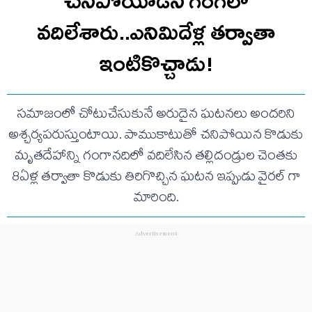
చనిపోయాడని గంగలో
వదిలేశారు..ఎనిమిదేళ్ల తర్వాతా
ఇంటికొచ్చాడు!
సమాజంలో చోటుచేసుకునే అరుదైన ఘటనలు అందరిని
అశ్చర్యపరుస్తుంటాయి. పాముకాటుతో చనిపోయిన కొడుకు
మృతదేహాన్ని గంగానదిలో వదిలేసిన తల్లిదండ్రుల చెంతకు
8ఏళ్ల తర్వాతా కొడుకు తిరిగొచ్చిన ఘటన ఇప్పుడు వైరల్ గా
మారింది.