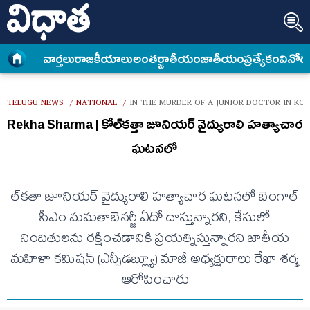
వార్త‌లు
రాజకీయాలు
అంత‌ర్జాతీయం
జాతీయం
ప్రత్యేకం
వినోద
TELUGU NEWS
NATIONAL
IN THE MURDER OF A JUNIOR DOCTOR IN KO
/
/
Rekha Sharma | కోల్‌కత్తా జూనియర్ వైద్యురాలి హత్యాచార
ఘటనలో
ల్‌కతా జూనియర్ వైద్యురాలి హత్యాచార ఘటనలో బెంగాల్
సీఎం మమతాబెనర్జీ ఏదో దాస్తున్నారని, కేసులో
నిందితులను రక్షించడానికి ప్రయత్నిస్తున్నారని జాతీయ
మహిళా కమిషన్ (ఎన్సీడబ్ల్యూ) మాజీ అధ్యక్షురాలు రేఖా శర్మ
ఆరోపించారు