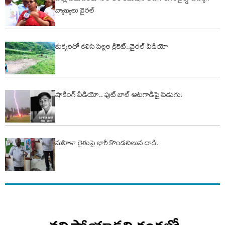
వ్యాఖ్యలు వైరల్
కుక్కలతో కలిసి పిల్లల క్రికెట్..వైరల్ వీడియో
షాకింగ్ వీడియో.. ఫుట్ బాల్ ఆటగాడిపై పిడుగు!
మహిళా రైతుపై భారీ కొండచిలువ దాడి!