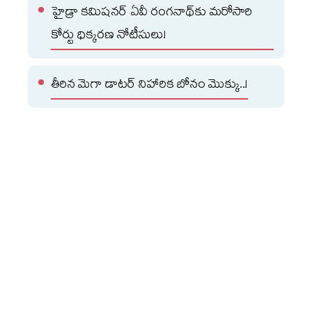
హైడ్రా కమిషనర్ ఏవీ రంగనాథ్‌కు మరోసారి
కోర్టు ధిక్కరణ నోటీసులు!
తీరిన మెగా డాటర్ నిహారిక బోనం మొక్కు..!
మరోవైపు పేమెంట్ కౌన్సిల్ ఆఫ్ ఇండియా (పీసీఐ) సైతం యూపీఐ
చార్జీల ప్రచారంపై స్పందించింది. వినియోగదారులు, చిన్న
వ్యాపారాలు ఇప్పటిలాగే యుపీఐ సేవలను ఉచితంగా
వినియోగించుకోవచ్చని పీసీఐ వెల్లడించింది. డిజిటల్ చెల్లింపుల
రంగాన్ని మరింత బలోపేతం చేసేందుకు మరియు సాంకేతిక
వ్యయాన్ని భరించేందుకు వ్యాపారాల పరంగా ఈ మార్పులు
తెస్తున్నారే తప్ప, వినియోగదారులపై ఎలాంటి భారం పడదని స్పష్టం