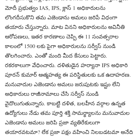
మోదీ ప్రభుత్వం IAS, IPS, క్లాస్ 1 అధికారులను
లొంగదీసుకొని తమ ఎజెండాను అమలు జరిపే విధంగా
తయారు చేస్తున్నారు. మాట వినని అధికారులను అవినీతి
ఆరోపణలు, ఇతర కారణాలు చెప్పి ఈ 11 సంవత్సరాల
కాలంలో 1500 లకు పైగా అధికారులను సర్వీస్ నుండి
తొలగించారు. ఎంతో మంది మీద కేసులు పెట్టారు.
రకరకాలుగా వేధించారు. దళితుడైన హర్యానా IPS అధికారి
పూరన్ కుమార్ ఆత్మహత్య ఈ పరిస్థితులకు ఒక ఉదాహరణ.
మనువాదుల ఎజెండాను అమలు జరుపుటకు ఇష్టం లేని
అధికారులు రాజీనామాలు చేసి సర్వీస్ నుండి
వైదొలుగుతున్నారు. కాబట్టి దళిత, బలహీన వర్గాల ఉన్నత
ఉద్యోగులు నేడు తమ పూర్తి శక్తి సామర్థ్యాలను మనువాదుల
ఎజెండాను అమలు జరిపి ప్రజా వ్యతిరేకులుగా
తయారవటమా? లేక ప్రజా పక్షం వహించి నిలబడటమా అనేది