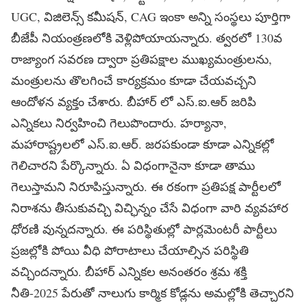
UGC, విజిలెన్స్ కమీషన్, CAG ఇంకా అన్ని సంస్థలు పూర్తిగా
బీజేపీ నియంత్రణలోకి వెళ్లిపోయాయన్నారు. త్వరలో 130వ
రాజ్యాంగ సవరణ ద్వారా ప్రతిపక్షాల ముఖ్యమంత్రులను,
మంత్రులను తొలగించే కార్యక్రమం కూడా చేయవచ్చని
ఆందోళన వ్యక్తం చేశారు. బీహార్ లో ఎస్.ఐ.ఆర్ జరిపి
ఎన్నికలు నిర్వహించి గెలుపొందారు. హర్యానా,
మహారాష్ట్రలలో ఎస్.ఐ.ఆర్. జరపకుండా కూడా ఎన్నికల్లో
గెలిచారని పేర్కొన్నారు. ఏ విధంగానైనా కూడా తాము
గెలుస్తామని నిరూపిస్తున్నారు. ఈ రకంగా ప్రతిపక్ష పార్టీలలో
నిరాశను తీసుకువచ్చి విచ్ఛిన్నం చేసే విధంగా వారి వ్యవహార
ధోరణి వున్నదన్నారు. ఈ పరిస్థితుల్లో పార్లమెంటరీ పార్టీలు
ప్రజల్లోకి పోయి వీధి పోరాటాలు చేయాల్సిన పరిస్థితి
వచ్చిందన్నారు. బీహార్ ఎన్నికల అనంతరం శ్రమ శక్తి
నీతి-2025 పేరుతో నాలుగు కార్మిక కోడ్లను అమల్లోకి తెచ్చారని