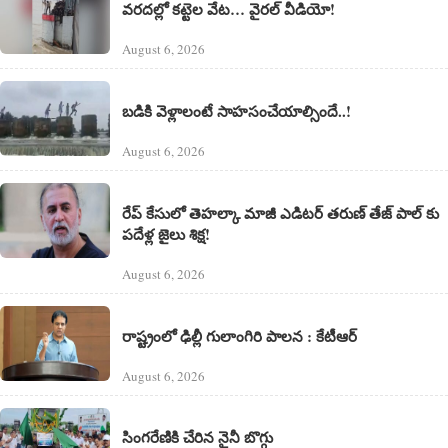
వరదల్లో కట్టెల వేట… వైరల్ వీడియో!
August 6, 2026
బడికి వెళ్లాలంటే సాహసంచేయాల్సిందే..!
August 6, 2026
రేప్ కేసులో తెహల్కా మాజీ ఎడిటర్ తరుణ్ తేజ్ పాల్ కు
పదేళ్ల జైలు శిక్ష!
August 6, 2026
రాష్ట్రంలో ఢిల్లీ గులాంగిరి పాలన : కేటీఆర్
August 6, 2026
సింగరేణికి చేరిన నైనీ బొగ్గు