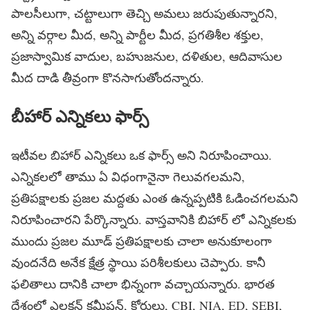
పాలసీలుగా, చట్టాలుగా తెచ్చి అమలు జరుపుతున్నారని,
అన్ని వర్గాల మీద, అన్ని పార్టీల మీద, ప్రగతిశీల శక్తుల,
ప్రజాస్వామిక వాదుల, బహుజనుల, దళితుల, ఆదివాసుల
మీద దాడి తీవ్రంగా కొనసాగుతోందన్నారు.
బీహార్ ఎన్నికలు ఫార్స్
ఇటీవల బిహార్ ఎన్నికలు ఒక ఫార్స్ అని నిరూపించాయి.
ఎన్నికలలో తాము ఏ విధంగానైనా గెలువగలమని,
ప్రతిపక్షాలకు ప్రజల మద్దతు ఎంత ఉన్నప్పటికి ఓడించగలమని
నిరూపించారని పేర్కొన్నారు. వాస్తవానికి బిహార్ లో ఎన్నికలకు
ముందు ప్రజల మూడ్ ప్రతిపక్షాలకు చాలా అనుకూలంగా
వుందనేది అనేక క్షేత్ర స్థాయి పరిశీలకులు చెప్పారు. కానీ
ఫలితాలు దానికి చాలా భిన్నంగా వచ్చాయన్నారు. భారత
దేశంలో ఎలక్షన్ కమీషన్, కోర్టులు, CBI, NIA, ED, SEBI,