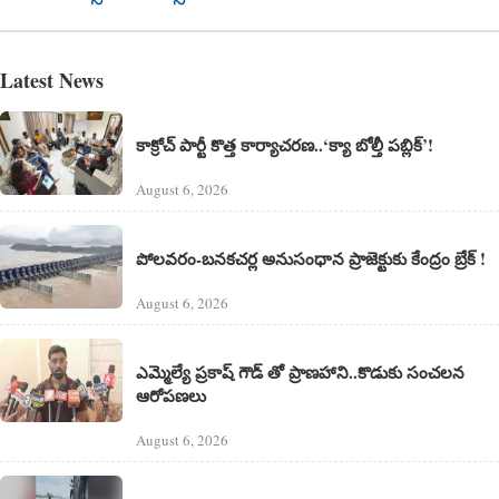
Latest News
కాక్రోచ్ పార్టీ కొత్త కార్యాచరణ..‘క్యా బోల్తీ పబ్లిక్’!
August 6, 2026
పోలవరం-బనకచర్ల అనుసంధాన ప్రాజెక్టుకు కేంద్రం బ్రేక్ !
August 6, 2026
ఎమ్మెల్యే ప్రకాష్ గౌడ్ తో ప్రాణహాని..కొడుకు సంచలన
ఆరోపణలు
August 6, 2026