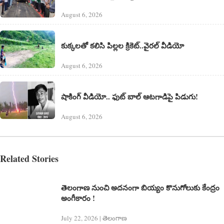
August 6, 2026
కుక్కలతో కలిసి పిల్లల క్రికెట్..వైరల్ వీడియో
August 6, 2026
షాకింగ్ వీడియో.. ఫుట్ బాల్ ఆటగాడిపై పిడుగు!
August 6, 2026
Related Stories
తెలంగాణ నుంచి అదనంగా బియ్యం కొనుగోలుకు కేంద్రం
అంగీకారం !
July 22, 2026 | తెలంగాణ‌