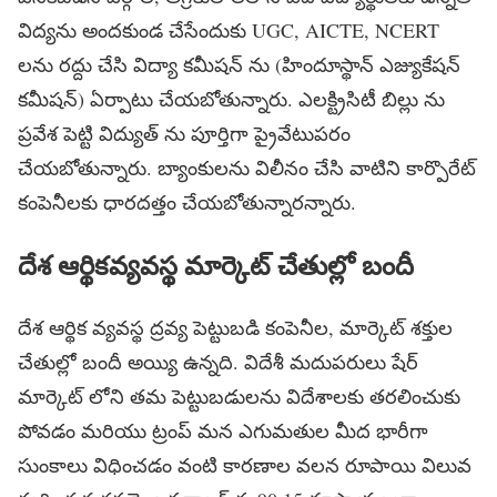
విద్యను అందకుండ చేసేందుకు UGC, AICTE, NCERT
లను రద్దు చేసి విద్యా కమీషన్ ను (హిందూస్థాన్ ఎజ్యుకేషన్
కమీషన్) ఏర్పాటు చేయబోతున్నారు. ఎలక్ట్రిసిటీ బిల్లు ను
ప్రవేశ పెట్టి విద్యుత్ ను పూర్తిగా ప్రైవేటుపరం
చేయబోతున్నారు. బ్యాంకులను విలీనం చేసి వాటిని కార్పొరేట్
కంపెనీలకు ధారదత్తం చేయబోతున్నారన్నారు.
దేశ ఆర్థికవ్యవస్థ మార్కెట్ చేతుల్లో బందీ
దేశ ఆర్థిక వ్యవస్థ ద్రవ్య పెట్టుబడి కంపెనీల, మార్కెట్ శక్తుల
చేతుల్లో బందీ అయ్యి ఉన్నది. విదేశీ మదుపరులు షేర్
మార్కెట్ లోని తమ పెట్టుబడులను విదేశాలకు తరలించుకు
పోవడం మరియు ట్రంప్ మన ఎగుమతుల మీద భారీగా
సుంకాలు విధించడం వంటి కారణాల వలన రూపాయి విలువ