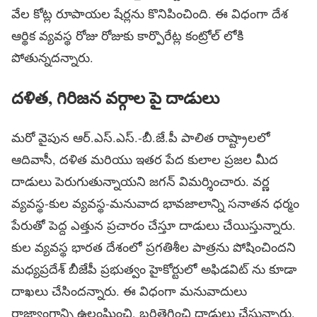
వేల కోట్ల రూపాయల షేర్లను కొనిపించింది. ఈ విధంగా దేశ
ఆర్థిక వ్యవస్థ రోజు రోజుకు కార్పొరేట్ల కంట్రోల్ లోకి
పోతున్నదన్నారు.
దళిత, గిరిజన వర్గాల పై దాడులు
మరో వైపున ఆర్.ఎస్.ఎస్.-బీ.జే.పీ పాలిత రాష్ట్రాలలో
ఆదివాసీ, దళిత మరియు ఇతర పేద కులాల ప్రజల మీద
దాడులు పెరుగుతున్నాయని జగన్ విమర్శించారు. వర్ణ
వ్యవస్థ-కుల వ్యవస్థ-మనువాద భావజాలాన్ని సనాతన ధర్మం
పేరుతో పెద్ద ఎత్తున ప్రచారం చేస్తూ దాడులు చేయిస్తున్నారు.
కుల వ్యవస్థ భారత దేశంలో ప్రగతిశీల పాత్రను పోషించిందని
మధ్యప్రదేశ్ బీజేపీ ప్రభుత్వం హైకోర్టులో అఫిడవిట్ ను కూడా
దాఖలు చేసిందన్నారు. ఈ విధంగా మనువాదులు
రాజ్యాంగాన్ని ఉల్లంఘించి, బరితెగించి దాడులు చేస్తున్నారు.