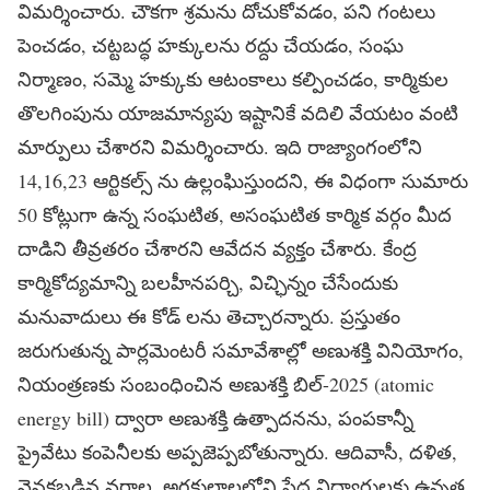
విమర్శించారు. చౌకగా శ్రమను దోచుకోవడం, పని గంటలు
పెంచడం, చట్టబద్ధ హక్కులను రద్దు చేయడం, సంఘ
నిర్మాణం, సమ్మె హక్కుకు ఆటంకాలు కల్పించడం, కార్మికుల
తొలగింపును యాజమాన్యపు ఇష్టానికే వదిలి వేయటం వంటి
మార్పులు చేశారని విమర్శించారు. ఇది రాజ్యాంగంలోని
14,16,23 ఆర్టికల్స్ ను ఉల్లంఘిస్తుందని, ఈ విధంగా సుమారు
50 కోట్లుగా ఉన్న సంఘటిత, అసంఘటిత కార్మిక వర్గం మీద
దాడిని తీవ్రతరం చేశారని ఆవేదన వ్యక్తం చేశారు. కేంద్ర
కార్మికోద్యమాన్ని బలహీనపర్చి, విచ్ఛిన్నం చేసేందుకు
మనువాదులు ఈ కోడ్ లను తెచ్చారన్నారు. ప్రస్తుతం
జరుగుతున్న పార్లమెంటరీ సమావేశాల్లో అణుశక్తి వినియోగం,
నియంత్రణకు సంబంధించిన అణుశక్తి బిల్-2025 (atomic
energy bill) ద్వారా అణుశక్తి ఉత్పాదనను, పంపకాన్నీ
ప్రైవేటు కంపెనీలకు అప్పజెప్పబోతున్నారు. ఆదివాసీ, దళిత,
వెనకబడిన వర్గాల, అగ్రకులాలలోని పేద విద్యార్థులకు ఉన్నత