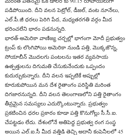
మరింత పతనమై ఒక డాలర్ కు 90.15 రూపాయలుగా
పడిపోయింది. దీని వలన పెట్రోల్, డీజల్, వంట నూనేలు,
ఎల్.పీ.జీ ధరలు పెరిగి పేద, మధ్యతరగతి వర్గం మీద
భరించలేని భారం పడనున్నది.
భారత్-అమెరికా వాణిజ్య చర్చల్లో భాగంగా మోదీ ప్రభుత్వం
ట్రంప్ కు లొంగిపోయి అమెరికా నుండి పత్తి, మొక్కజొన్న,
సోయాబీన్ మొదలగు పంటలను ఇతర వ్యవసాయ
ఉత్పత్తులను దిగుమతి చేసుకునేందుకు ఒప్పందం
కుదుర్చుకున్నారు. దీని వలన ఇప్పటికే అప్పుల్లో
కూరుకుపోయిన మన దేశ రైతాంగం పరిస్థితి మరింత
దిగజారనున్నది. దీని వలన తెలంగాణలోని పత్తి రైతాంగం
తీవ్రమైన సమస్యలు ఎదుర్కొంటున్నారు. ప్రభుత్వం
ప్రకటించిన ధరల ప్రకారం కూడా పత్తి కొనుగోల్లు సీ.సీ.ఐ.
చేపట్టడం లేదు. దేశంలోనే అతిపెద్ద ప్రభుత్వ రంగ సంస్థ
అయిన ఎల్.ఐ.సీ మీద వత్తిడి తెచ్చి అదానీ కంపెనీలలో 45