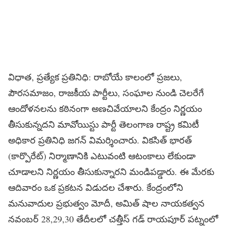
విధాత, ప్రత్యేక ప్రతినిధి: రాబోయే కాలంలో ప్రజలు,
పౌరసమాజం, రాజకీయ పార్టీలు, సంఘాల నుండి చెలరేగే
ఆందోళనలను కఠినంగా అణచివేయాలని కేంద్రం నిర్ణయం
తీసుకున్నదని మావోయిస్టు పార్టీ తెలంగాణ రాష్ట్ర కమిటీ
అధికార ప్రతినిధి జగన్ విమర్శించారు. వికసిత్ భారత్
(కార్పొరేట్) నిర్మాణానికి ఎటువంటి ఆటంకాలు లేకుండా
చూడాలని నిర్ణయం తీసుకున్నారని మండిపడ్డారు. ఈ మేరకు
ఆదివారం ఒక ప్రకటన విడుదల చేశారు. కేంద్రంలోని
మనువాదుల ప్రభుత్వం మోదీ, అమిత్ షాల నాయకత్వన
నవంబర్ 28,29,30 తేదీలలో చత్తీస్ గడ్ రాయపూర్ పట్నంలో