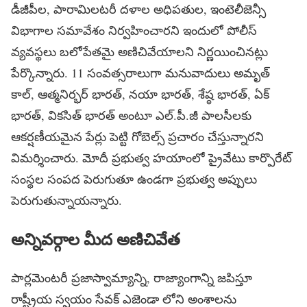
డీజీపీల, పారామిలటరీ దళాల అధిపతుల, ఇంటెలీజెన్సీ
విభాగాల సమావేశం నిర్వహించారని ఇందులో పోలీస్
వ్యవస్థలు బలోపేతమై అణిచివేయాలని నిర్ణయించినట్లు
పేర్కొన్నారు. 11 సంవత్సరాలుగా మనువాదులు అమృత్
కాల్, ఆత్మనిర్భర్ భారత్, నయా భారత్, శేష్ఠ భారత్, ఏక్
భారత్, వికసిత్ భారత్ అంటూ ఎల్.పీ.జీ పాలసీలకు
ఆకర్షణీయమైన పేర్లు పెట్టి గోబెల్స్ ప్రచారం చేస్తున్నారని
విమర్శించారు. మోదీ ప్రభుత్వ హయాంలో ప్రైవేటు కార్పొరేట్
సంస్థల సంపద పెరుగుతూ ఉండగా ప్రభుత్వ అప్పులు
పెరుగుతున్నాయన్నారు.
అన్నివర్గాల మీద అణిచివేత
పార్లమెంటరీ ప్రజాస్వామ్యాన్ని, రాజ్యాంగాన్ని జపిస్తూ
రాష్ట్రీయ స్వయం సేవక్ ఎజెండా లోని అంశాలను