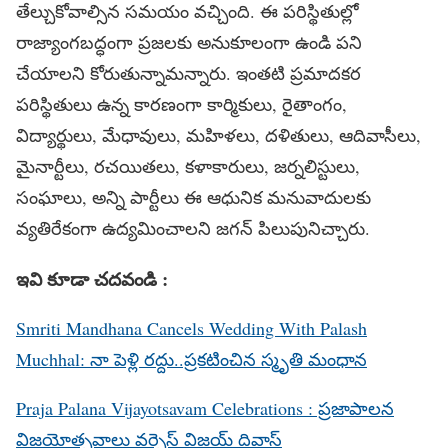
తేల్చుకోవాల్సిన సమయం వచ్చింది. ఈ పరిస్థితుల్లో
రాజ్యాంగబద్ధంగా ప్రజలకు అనుకూలంగా ఉండి పని
చేయాలని కోరుతున్నామన్నారు. ఇంతటి ప్రమాదకర
పరిస్థితులు ఉన్న కారణంగా కార్మికులు, రైతాంగం,
విద్యార్థులు, మేధావులు, మహిళలు, దళితులు, ఆదివాసీలు,
మైనార్టీలు, రచయితలు, కళాకారులు, జర్నలిస్టులు,
సంఘాలు, అన్ని పార్టీలు ఈ ఆధునిక మనువాదులకు
వ్యతిరేకంగా ఉద్యమించాలని జగన్ పిలుపునిచ్చారు.
ఇవి కూడా చదవండి :
Smriti Mandhana Cancels Wedding With Palash
Muchhal: నా పెళ్లి రద్దు..ప్రకటించిన స్మృతి మంధాన
Praja Palana Vijayotsavam Celebrations : ప్రజాపాలన
విజయోత్సవాలు వర్సెస్ విజయ్ దివాస్