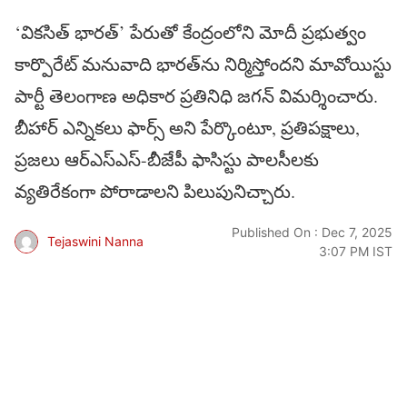
‘వికసిత్ భారత్’ పేరుతో కేంద్రంలోని మోదీ ప్రభుత్వం
కార్పొరేట్ మనువాది భారత్‌ను నిర్మిస్తోందని మావోయిస్టు
పార్టీ తెలంగాణ అధికార ప్రతినిధి జగన్ విమర్శించారు.
బీహార్ ఎన్నికలు ఫార్స్ అని పేర్కొంటూ, ప్రతిపక్షాలు,
ప్రజలు ఆర్ఎస్ఎస్-బీజేపీ ఫాసిస్టు పాలసీలకు
వ్యతిరేకంగా పోరాడాలని పిలుపునిచ్చారు.
Published On : Dec 7, 2025
Tejaswini Nanna
3:07 PM IST