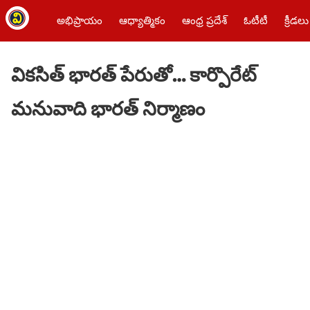
అభిప్రాయం
ఆధ్యాత్మికం
ఆంధ్ర ప్రదేశ్
ఓటీటీ
క్రీడలు
వికసిత్ భారత్ పేరుతో… కార్పొరేట్
మనువాది భారత్ నిర్మాణం