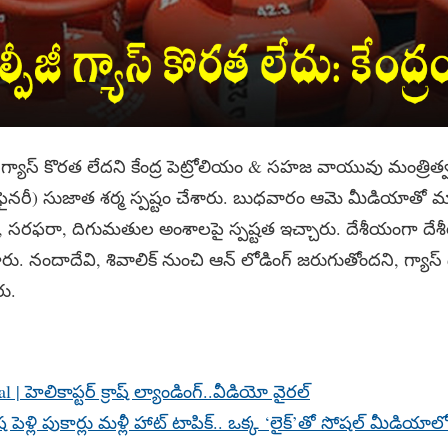
ీజీ గ్యాస్ కొరత లేదని కేంద్ర పెట్రోలియం & సహజ వాయువు మంత్రిత్
ిఫైనరీ) సుజాత శర్మ స్పష్టం చేశారు. బుధవారం ఆమె మీడియాతో 
ు, సరఫరా, దిగుమతుల అంశాలపై స్పష్టత ఇచ్చారు. దేశీయంగా దేశ
పారు. నందాదేవి, శివాలిక్ నుంచి ఆన్ లోడింగ్ జరుగుతోందని, గ్యాస్
రు.
| హెలికాప్టర్ క్రాష్ ల్యాండింగ్..వీడియో వైరల్
ష పెళ్లి పుకార్లు మళ్లీ హాట్ టాపిక్.. ఒక్క ‘లైక్’తో సోషల్ మీడియా