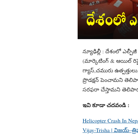
న్యూఢిల్లీ : దేశంలో ఎల్ప
(మార్కెటింగ్ & ఆయిల్ ర
గ్యాస్,చమురు ఉత్పత్తుల
ప్రొడక్షన్ పెంచామని తెలి
సరఫరా చేస్తామని తెలిపా
ఇవి కూడా చదవండి :
Helicopter Crash In Nepal 
Vijay-Trisha | విజయ్–త్రి