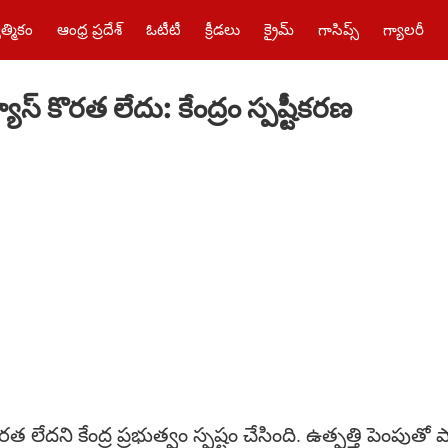
త్మికం
ఆంధ్ర ప్రదేశ్
ఓటీటీ
క్రీడలు
క్రైమ్‌
గాసిప్స్
గ్యాలరీ
యాస్ కొరత లేదు: కేంద్రం స్పష్టీకరణ
ొరత లేదని కేంద్ర ప్రభుత్వం స్పష్టం చేసింది. ఉత్పత్తి పెంపు