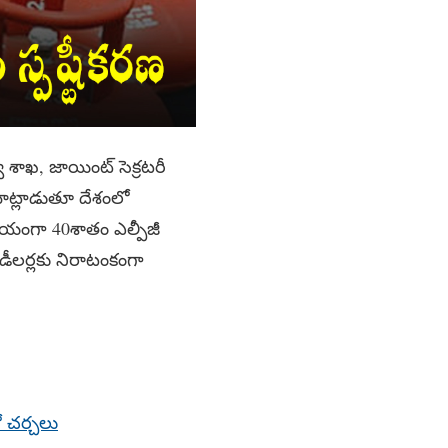
వ శాఖ, జాయింట్ సెక్రటరీ
మాట్లాడుతూ దేశంలో
ీయంగా 40శాతం ఎల్పీజీ
 డీలర్లకు నిరాటంకంగా
లో చర్చలు