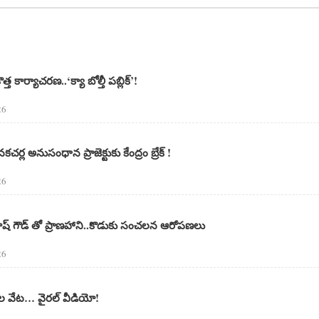
 కొత్త కార్యాచరణ..‘క్యా బోల్తీ పబ్లిక్’!
26
్ల అనుసంధాన ప్రాజెక్టుకు కేంద్రం బ్రేక్ !
26
్రకాష్ గౌడ్ తో ప్రాణహాని..కొడుకు సంచలన ఆరోపణలు
26
టెల వేట… వైరల్ వీడియో!