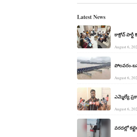
Latest News
కాక్రోచ్ పార్టీ
August 6, 20
పోలవరం-బనకచర
August 6, 20
ఎమ్మెల్యే ప
August 6, 20
వరదల్లో కట్