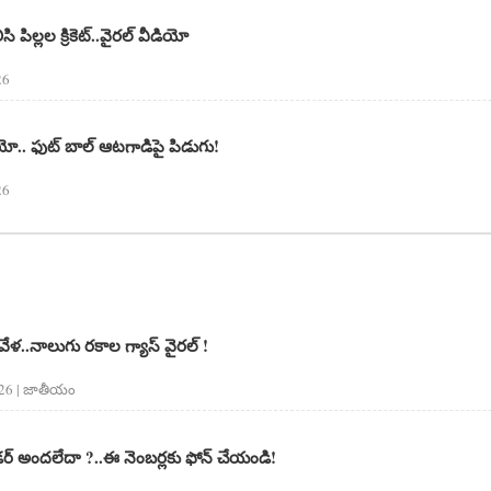
ి పిల్లల క్రికెట్..వైరల్ వీడియో
26
ియో.. ఫుట్ బాల్ ఆటగాడిపై పిడుగు!
26
వేళ..నాలుగు రకాల గ్యాస్ వైరల్ !
026 | జాతీయం
ండర్ అందలేదా ?..ఈ నెంబర్లకు ఫోన్ చేయండి!