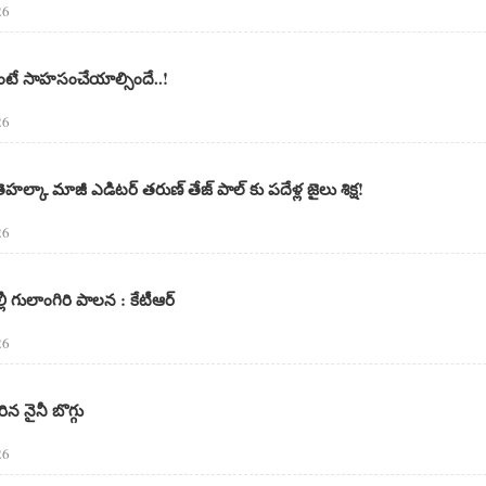
26
ాలంటే సాహసంచేయాల్సిందే..!
26
తెహల్కా మాజీ ఎడిటర్ తరుణ్ తేజ్ పాల్ కు పదేళ్ల జైలు శిక్ష!
26
ల్లీ గులాంగిరి పాలన : కేటీఆర్
26
రిన నైనీ బొగ్గు
26