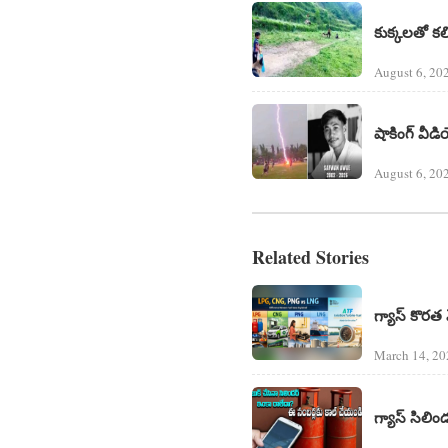
కుక్కలతో కలిస
August 6, 20
షాకింగ్ వీడ
August 6, 20
Related Stories
గ్యాస్ కొరత 
March 14, 2
గ్యాస్ సిలి