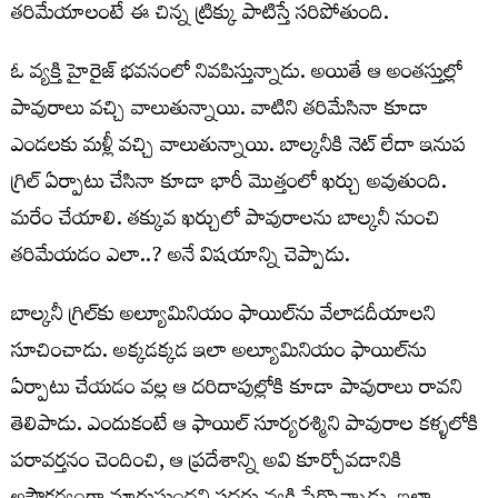
త‌రిమేయాలంటే ఈ చిన్న ట్రిక్కు పాటిస్తే స‌రిపోతుంది.
ఓ వ్య‌క్తి హైరైజ్ భ‌వ‌నంలో నివ‌పిస్తున్నాడు. అయితే ఆ అంత‌స్తుల్లో
పావురాలు వ‌చ్చి వాలుతున్నాయి. వాటిని త‌రిమేసినా కూడా
ఎండల‌కు మ‌ళ్లీ వ‌చ్చి వాలుతున్నాయి. బాల్క‌నీకి నెట్ లేదా ఇనుప
గ్రిల్ ఏర్పాటు చేసినా కూడా భారీ మొత్తంలో ఖ‌ర్చు అవుతుంది.
మ‌రేం చేయాలి. త‌క్కువ ఖ‌ర్చులో పావురాల‌ను బాల్క‌నీ నుంచి
త‌రిమేయ‌డం ఎలా..? అనే విష‌యాన్ని చెప్పాడు.
బాల్క‌నీ గ్రిల్‌కు అల్యూమినియం ఫాయిల్‌ను వేలాడ‌దీయాల‌ని
సూచించాడు. అక్క‌డ‌క్క‌డ ఇలా అల్యూమినియం ఫాయిల్‌ను
ఏర్పాటు చేయ‌డం వ‌ల్ల ఆ ద‌రిదాపుల్లోకి కూడా పావురాలు రావ‌ని
తెలిపాడు. ఎందుకంటే ఆ ఫాయిల్ సూర్యరశ్మిని పావురాల కళ్ళలోకి
పరావర్తనం చెందించి, ఆ ప్రదేశాన్ని అవి కూర్చోవడానికి