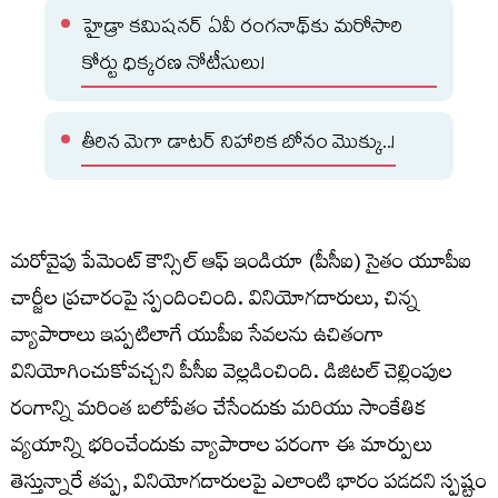
హైడ్రా కమిషనర్ ఏవీ రంగనాథ్‌కు మరోసారి
కోర్టు ధిక్కరణ నోటీసులు!
తీరిన మెగా డాటర్ నిహారిక బోనం మొక్కు..!
మరోవైపు పేమెంట్ కౌన్సిల్ ఆఫ్ ఇండియా (పీసీఐ) సైతం యూపీఐ
చార్జీల ప్రచారంపై స్పందించింది. వినియోగదారులు, చిన్న
వ్యాపారాలు ఇప్పటిలాగే యుపీఐ సేవలను ఉచితంగా
వినియోగించుకోవచ్చని పీసీఐ వెల్లడించింది. డిజిటల్ చెల్లింపుల
రంగాన్ని మరింత బలోపేతం చేసేందుకు మరియు సాంకేతిక
వ్యయాన్ని భరించేందుకు వ్యాపారాల పరంగా ఈ మార్పులు
తెస్తున్నారే తప్ప, వినియోగదారులపై ఎలాంటి భారం పడదని స్పష్టం