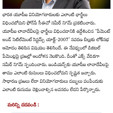
భారత యూపీఐ వినియోగదారులకు ఎలాంటి ఛార్జీలు
విధించబోమని ఫోన్‌పే సీఈవో సమీర్‌ నిగమ్‌ ప్రకటించారు.
యూపీఐ లావాదేవీలపై ఛార్జీలు విధించడానికి ఉద్దేశించిన ‘పేమెంట్
అండ్ సెటిల్‌మెంట్ సిస్టమ్స్ యాక్ట్-2007’ సవరణ బిల్లుకు లోక్‌సభ
ఆమోదం తెలిపిన విషయం తెలిసిందే. ఈ నేపథ్యంలో డిజిటల్‌
పేమెంట్లపై ప్రజల్లో ఆందోళన నెలకొంది. దీంతో ఎక్స్‌ వేదికగా
సమీర్‌ నిగమ్‌ స్పందించారు. ఇండియన్స్‌కు యూపీఐ లావాదేవీలపై
తాము ఎలాంటి రుసుంలు విధించబోమని స్పష్టత ఇచ్చారు.
సాధారణ ప్రజలు లేదా వినియోగదారులు డబ్బులు పంపేందుకు
ఎలాంటి రుసుము చెల్లించాల్సిన అవసరం లేదని పేర్కొన్నారు.
మరిన్ని చదవండి :