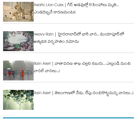
Asiatic Lion Cubs | గిర్ అడవుల్లో 8 సింహాలు మృతి..
ఎండదెబ్బనే కారణమంట!!
Heavy Rain | హైద‌రాబాద్‌లో భారీ వాన‌.. మియాపూర్‌లో
అత్య‌ధిక వ‌ర్ష‌పాతం న‌మోదు
Rain Alert | వాతావ‌ర‌ణ శాఖ చ‌ల్లని క‌బురు.. ఎల్లుండి నుంచి
వాన‌లే వాన‌లు..!
Rain Alert | తెలంగాణ‌లో నేడు, రేపు దంచికొట్ట‌నున్న వాన‌లు..!