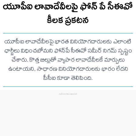
యూపీఐ లావాదేవీలపై ఫోన్ పే సీఈవో
కీలక ప్రకటన
యూపీఐ లావాదేవీలపై భారత వినియోగదారులకు ఎలాంటి
ఛార్జీలు విధించబోమని ఫోన్‌పే సీఈవో సమీర్ నిగమ్ స్పష్టం
చేశారు. కొత్త బిల్లుతో వ్యాపార లావాదేవీలకే మార్పులు
ఉంటాయని, సాధారణ వినియోగదారులకు భారం లేదని
పీసీఐ కూడా తెలిపింది.