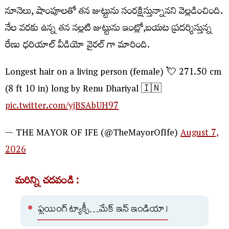
నూనెలు, షాంపూలతో తన జుట్టును సంరక్షిస్తున్నానని వెల్లడించింది.
నేల వరకు ఉన్న తన నల్లటి జుట్టును ఇంట్లో,బయట ప్రదర్శిస్తున్న
రేణు ధరియాల్ వీడియో వైరల్ గా మారింది.
Longest hair on a living person (female) 💘 271.50 cm
(8 ft 10 in) long by Renu Dhariyal 🇮🇳
pic.twitter.com/yjBSAbUH97
— THE MAYOR OF IFE (@TheMayorOfIfe)
August 7,
2026
మరిన్ని చదవండి :
ఫ్లయింగ్ ట్యాక్సీ…మేక్ ఇన్ ఇండియా !