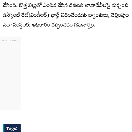
చేసింది. కొత్త బిల్లుతో ఎంపిక చేసిన డిజిటల్‌ లావాదేవీలపై మర్చంట్‌
డిస్కౌంట్‌ రేట్‌(ఎండీఆర్‌) ఛార్జీ విధించేందుకు బ్యాంకులు, చెల్లింపుల
సేవా సంస్థలకు అధికారం కల్పించడం గమనార్హం.
Tags: