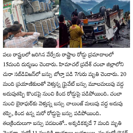
పలు రాష్ట్రలలో జరిగిన వేర్వేరు రాష్ట్రాల రోడ్డు ప్రమాదాలలో
15మంది దుర్మణం చెందారు. హిమాచ‌ల్ ప్రదేశ్‌ చంబా జిల్లాలోని
చురా స‌బ్‌డివిజ‌న్‌లో బస్సు బోల్తా పడి 7గురు మృతి చెందారు. 20
మంది ప్రయాణికులతో వెళ్తున్న ప్రైవేట్ బస్సు మూలమలుపు వద్ద
అదుపుతప్పి కొండపై నుంచి కింద రోడ్డుపై పడిపోయింది. చంబా
నుంచి బైరాఘ‌ర్‌కు వెళ్తున్న బస్సు చాలుంజ్ మ‌లుపు వ‌ద్ద అదుపు
తప్పి, కింద ఉన్న మరో రోడ్డుపై బస్సు పడిపోయింది.
తలక్రిందులుగా బస్సు పడటంతో.. అక్కడికక్కడే 7 మంది మృతి