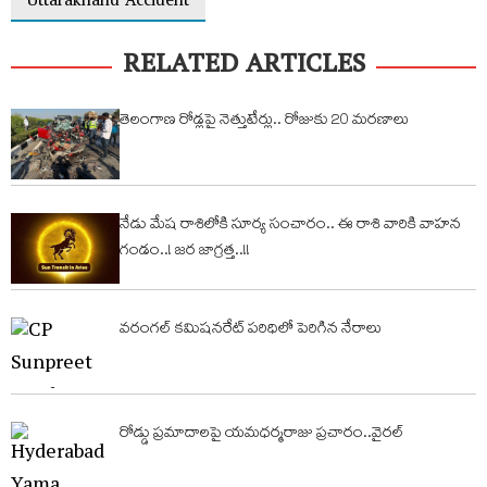
Uttarakhand Accident
RELATED ARTICLES
తెలంగాణ రోడ్లపై నెత్తుటేర్లు.. రోజుకు 20 మరణాలు
నేడు మేష రాశిలోకి సూర్య సంచారం.. ఈ రాశి వారికి వాహ‌న
గండం..! జ‌ర జాగ్ర‌త్త‌..!!
వరంగల్ కమిషనరేట్ పరిధిలో పెరిగిన నేరాలు
రోడ్డు ప్రమాదాలపై యమధర్మరాజు ప్రచారం..వైరల్