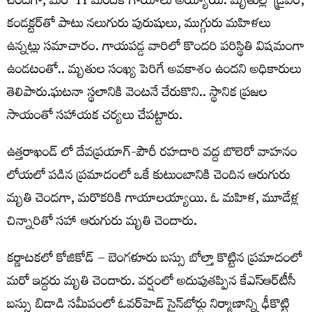
చెందగా, మరో 11 మందికి గాయాలు అయ్యాయి. మృతుల్లో డ్రైవర్,
కండక్టర్‌తో పాటు నలుగురు పురుషులు, ముగ్గురు మహిళలు
ఉన్నట్లు సమాచారం. గాయపడ్డ వారిలో కొందరి పరిస్థితి విషమంగా
ఉండటంతో.. మృతుల సంఖ్య పెరిగే అవకాశం ఉందని అధికారులు
తెలిపారు.ఘటనా స్థలానికి వెంటనే చేరుకొని.. స్థానిక ప్రజల
సాయంతో సహాయక చర్యలు చేపట్టారు.
ఉత్తరాఖండ్ లో దేవప్రయాగ్-పౌరీ రహదారి వద్ద బొలెరో వాహనం
లోయలో పడిన ప్రమాదంలో ఒకే కుటుంబానికి చెందిన ఆరుగురు
మృతి చెందగా, మరొకరికి గాయాలయ్యాయి. ఓ మహిళ, మూడేళ్ల
చిన్నారితో సహా ఆరుగురు మృతి చెందారు.
కర్ణాటకలో కోజికోడ్‌ – బెంగళూరు బస్సు బోల్తా కొట్టిన ప్రమాదంలో
మరో ఇద్దరు మృతి చెందారు. వర్షంలో అదుపుతప్పిన కేఎస్‌ఆర్‌టీసీ
బస్సు బిడాడి సమీపంలో ఓవర్‌హెడ్‌ సైన్‌బోర్డు నిర్మాణాన్ని ఢీకొట్టి