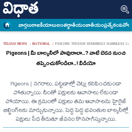
వార్త‌లు
రాజకీయాలు
అంత‌ర్జాతీయం
జాతీయం
ప్రత్యేకం
వినోద
TELUGU NEWS
NATIONAL
PIGEONS THOUGH SEEMINGLY HARMLESS CAN
/
/
Pigeons | మీ బాల్క‌నీలో పావురాలా..? వాటి బెడ‌ద నుంచి
త‌ప్పించుకోండిలా..! వీడియో
Pigeons | న‌గ‌రాలు, ప‌ట్ట‌ణాల్లో చెట్లు కనిపించ‌కుండా
పోతున్నాయి. దీంతో ప‌క్షులకు ఆవాసాలు లేకుండా
పోయాయి. ఈ క్ర‌మంలో ప‌క్షులు త‌మ ఆవాసాల‌ను హైరైజ్
బిల్డింగ్‌ల‌కు మార్చుకున్నాయి. పెద్ద పెద్ద భ‌వంతుల బాల్క‌నీల్లో
ప‌క్షులు సేద తీరుతూ జీవ‌నం కొన‌సాగిస్తున్నాయి.