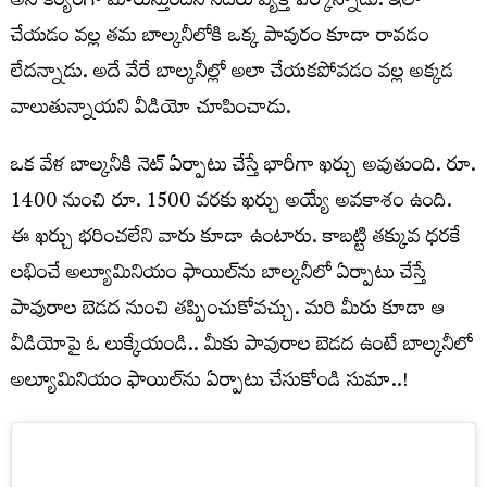
అసౌకర్యంగా మారుస్తుంద‌ని స‌ద‌రు వ్య‌క్తి పేర్కొన్నాడు. ఇలా
చేయ‌డం వ‌ల్ల త‌మ బాల్క‌నీలోకి ఒక్క పావురం కూడా రావ‌డం
లేద‌న్నాడు. అదే వేరే బాల్క‌నీల్లో అలా చేయ‌క‌పోవ‌డం వ‌ల్ల అక్క‌డ
వాలుతున్నాయ‌ని వీడియో చూపించాడు.
ఒక వేళ బాల్క‌నీకి నెట్ ఏర్పాటు చేస్తే భారీగా ఖ‌ర్చు అవుతుంది. రూ.
1400 నుంచి రూ. 1500 వ‌ర‌కు ఖ‌ర్చు అయ్యే అవ‌కాశం ఉంది.
ఈ ఖ‌ర్చు భ‌రించ‌లేని వారు కూడా ఉంటారు. కాబ‌ట్టి త‌క్కువ ధ‌ర‌కే
ల‌భించే అల్యూమినియం ఫాయిల్‌ను బాల్క‌నీలో ఏర్పాటు చేస్తే
పావురాల బెడ‌ద నుంచి త‌ప్పించుకోవ‌చ్చు. మ‌రి మీరు కూడా ఆ
వీడియోపై ఓ లుక్కేయండి.. మీకు పావురాల బెడ‌ద ఉంటే బాల్క‌నీలో
అల్యూమినియం ఫాయిల్‌ను ఏర్పాటు చేసుకోండి సుమా..!