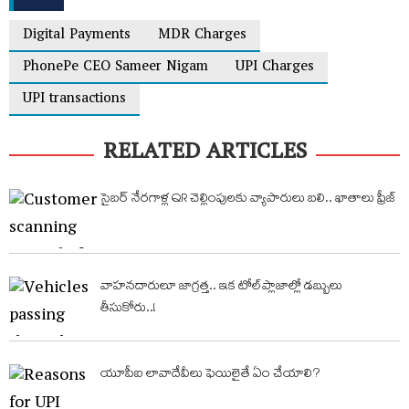
Digital Payments
MDR Charges
PhonePe CEO Sameer Nigam
UPI Charges
UPI transactions
RELATED ARTICLES
సైబర్‌ నేరగాళ్ల QR చెల్లింపులకు వ్యాపారులు బలి.. ఖాతాలు ఫ్రీజ్‌
వాహనదారులూ జాగ్రత్త.. ఇక టోల్​ప్లాజాల్లో డబ్బులు
తీసుకోరు..!
యూపీఐ లావాదేవీలు ఫెయిలైతే ఏం చేయాలి?