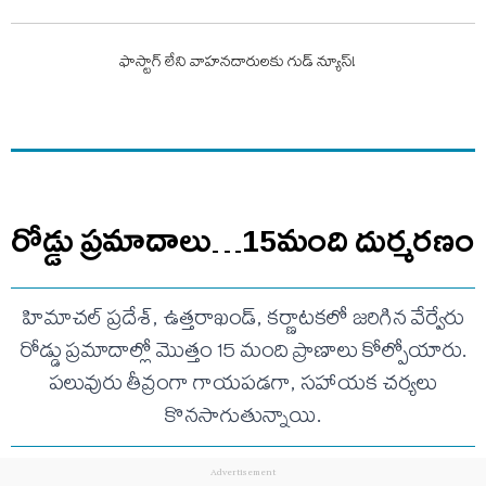
ఫాస్టాగ్‌ లేని వాహనదారులకు గుడ్ న్యూస్!
రోడ్డు ప్రమాదాలు…15మంది దుర్మరణం
హిమాచల్ ప్రదేశ్, ఉత్తరాఖండ్, కర్ణాటకలో జరిగిన వేర్వేరు
రోడ్డు ప్రమాదాల్లో మొత్తం 15 మంది ప్రాణాలు కోల్పోయారు.
పలువురు తీవ్రంగా గాయపడగా, సహాయక చర్యలు
కొనసాగుతున్నాయి.