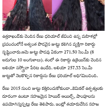
ఉత్తరాఖండ్‌కు చెందిన రేణు ధరియాల్ జీవించి ఉన్న మహిళల్లో
ప్రపంచంలోనే అత్యంత పొడవైన జుట్టు కలిగిన వ్యక్తిగా రికార్డు
సృష్టించారు.ఆమె జుట్టు పొడవు ఏకంగా 271.50 సెం.మీ (8
అడుగుల 10 అంగుళాలు). తంలో ఈ రికార్డు ఉక్రెయిన్‌కు చెందిన
అలియా నస్య్రోవా పేరిట ఉండేది. అలియా 257.33 సెం.మీ
జుట్టుతో నెలకొల్పిన రికార్డును రేణు ధరియాల్ అధిగమించింది.
రేణు 2015 నుంచి జుట్టు కత్తిరించుకోకుండా..కెమికల్ ఉత్పత్తులకు
దూరంగా ఉంటూ సహజమైన హెయిర్ ఆయిల్స్, షాంపూలను
ఉపయోగిస్తున్నట్లు రేణు తెలిపారు. ఇంట్లో తయారుచేసిన సహజ