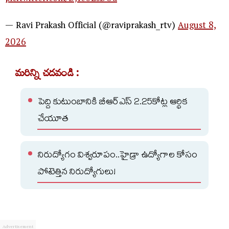
— Ravi Prakash Official (@raviprakash_rtv)
August 8,
2026
మరిన్ని చదవండి :
పెద్ది కుటుంబానికి బీఆర్ఎస్ 2.25కోట్ల ఆర్థిక
చేయూత
నిరుద్యోగం విశ్వరూపం..హైడ్రా ఉద్యోగాల కోసం
పోటెత్తిన నిరుద్యోగులు!