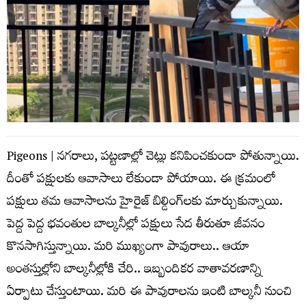
Pigeons | న‌గ‌రాలు, ప‌ట్ట‌ణాల్లో చెట్లు కనిపించ‌కుండా పోతున్నాయి.
దీంతో ప‌క్షులకు ఆవాసాలు లేకుండా పోయాయి. ఈ క్ర‌మంలో
ప‌క్షులు త‌మ ఆవాసాల‌ను హైరైజ్ బిల్డింగ్‌ల‌కు మార్చుకున్నాయి.
పెద్ద పెద్ద భ‌వంతుల బాల్క‌నీల్లో ప‌క్షులు సేద తీరుతూ జీవ‌నం
కొన‌సాగిస్తున్నాయి. మ‌రి ముఖ్యంగా పావురాలు.. ఆయా
అంత‌స్తుల్లోని బాల్క‌నీల్లోకి చేరి.. ఇబ్బందిక‌ర వాతావ‌ర‌ణాన్ని
ఏర్పాటు చేస్తుంటాయి. మ‌రి ఈ పావురాల‌ను ఇంటి బాల్క‌నీ నుంచి