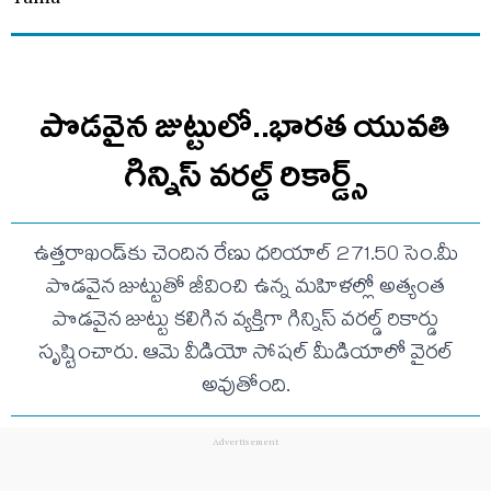
పొడవైన జుట్టులో..భారత యువతి
గిన్నిస్ వరల్డ్ రికార్డ్స్
ఉత్తరాఖండ్‌కు చెందిన రేణు ధరియాల్ 271.50 సెం.మీ
పొడవైన జుట్టుతో జీవించి ఉన్న మహిళల్లో అత్యంత
పొడవైన జుట్టు కలిగిన వ్యక్తిగా గిన్నిస్ వరల్డ్ రికార్డు
సృష్టించారు. ఆమె వీడియో సోషల్ మీడియాలో వైరల్
అవుతోంది.