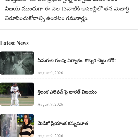
విజయ్ ముందుగా ఈ నెల 13నాటికి అసెంబ్లీలో తన మెజార్టీ
నిరూపించుకోవాల్సి ఉండటం గమనార్హం.
Latest News
ఏనుగుల గుంపు నిర్వాకం..కొబ్బరి చెట్టు చోరీ!
August 9, 2026
శ్రీలంక ఎలెవన్‌ పై భారత్ విజయం
August 9, 2026
మెడికో ప్రియాంక కన్నుమూత
August 9, 2026