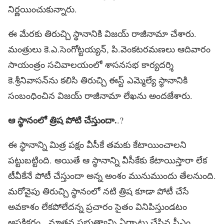
నిర్ణయించుకున్నారు.
ఈ మేరకు తిరుచ్చి స్థానానికి విజయ్ రాజీనామా చేశారు.
మంత్రులు కె.ఎ.సెంగోట్టయ్యన్, పి.వెంకటరమణలు ఆదివారం
సాయంత్రం సచివాలయంలో శాసనసభ కార్యదర్శి
కె.శ్రీనివాసన్‌ను కలిసి తిరుచ్చి ఈస్ట్ ఎమ్మెల్యే స్థానానికి
సంబంధించిన విజయ్ రాజీనామా లేఖను అందజేశారు.
ఆ స్థానంలో త్రిష పోటి చేస్తుందా.
.?
ఈ స్థానాన్ని మిత్ర పక్షం వీసీకే తమకు కేటాయించాలని
పట్టుబట్టింది. అయితే ఆ స్థానాన్ని వీసీకేకు కేటాయిస్తారా లేక
టీవీకేనే పోటీ చేస్తుందా అన్న అంశం మునుముందు తేలనుంది.
మరోవైపు తిరుచ్చి స్థానంలో నటి త్రిష కూడా పోటీ చేసే
అవకాశం లేకపోలేదన్న ప్రచారం సైతం వినిపిస్తుండటం
ఆసక్తికరం. నూతన ప్రభుత్వాన్ని ఏర్పాటు చేసిన సీఎం