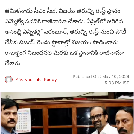
తమిళనాడు సీఎం సీజే. విజయ్ తిరుచ్చి ఈస్ట్ స్థానం
ఎమ్మెల్యే పదవికి రాజీనామా చేశారు. ఏప్రిల్‌లో జరిగిన
అసెంబ్లీ ఎన్నికల్లో పెరంబూర్, తిరుచ్చి ఈస్ట్ నుంచి పోటీ
చేసిన విజయ్ రెండు స్థానాల్లో విజయం సాధించారు.
రాజ్యాంగ నిబంధనల మేరకు ఒక స్థానానికి రాజీనామా
చేశారు.
Published On : May 10, 2026
Y.V. Narsimha Reddy
5:03 PM IST