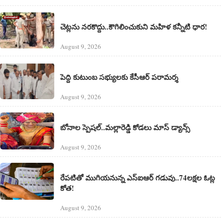
చెట్లను నరకొద్దు..కౌగిలించుకుని మహిళ కన్నీటి ధార!
August 9, 2026
పెద్ది కుటుంబ సభ్యులకు కేసీఆర్ పరామర్శ
August 9, 2026
బోనాల స్పెషల్..మల్లారెడ్డి కోడలు మాస్ డ్యాన్స్
August 9, 2026
రేపటితో ముగియనున్న ఎస్‌ఐఆర్ గడువు..74లక్షల ఓట్ల
కోత!
August 9, 2026