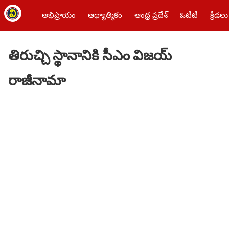
అభిప్రాయం
ఆధ్యాత్మికం
ఆంధ్ర ప్రదేశ్
ఓటీటీ
క్రీడలు
తిరుచ్చి స్థానానికి సీఎం విజయ్
రాజీనామా