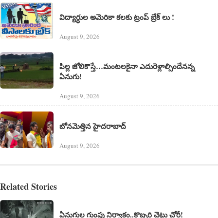
విద్యార్ధుల అమెరికా కలకు ట్రంప్ బ్రేక్ లు !
August 9, 2026
పిల్ల జోలికొస్తే…మంటలకైనా ఎదురెళ్లాల్సిందేనన్న
ఏనుగు!
August 9, 2026
బోనమెత్తిన హైదరాబాద్
August 9, 2026
Related Stories
ఏనుగుల గుంపు నిర్వాకం..కొబ్బరి చెట్టు చోరీ!