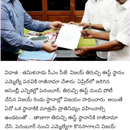
విధాత : తమిళనాడు సీఎం సీజే. విజయ్ తిరుచ్చి ఈస్ట్ స్థానం
ఎమ్మెల్యే పదవికి రాజీనామా చేశారు. ఏప్రిల్‌లో జరిగిన
అసెంబ్లీ ఎన్నికల్లో పెరంబూర్, తిరుచ్చి ఈస్ట్ నుంచి పోటీ
చేసిన విజయ్ రెండు స్థానాల్లో విజయం సాధించారు. అయితే
ఏదో ఒక స్థానాకికి మాత్రమే ప్రాతినిధ్యం వహించాల్సి
ఉండటంతో …తాజాగా తిరుచ్చి ఈస్ట్‌ స్థానానికి రాజీనామా
చేసి..పెరంబూర్ నుంచి ఎమ్మెల్యేగా కొనసాగాలని విజయ్