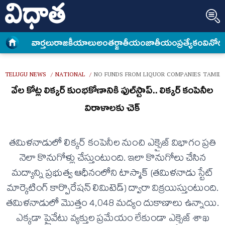
వార్త‌లు
రాజకీయాలు
అంత‌ర్జాతీయం
జాతీయం
ప్రత్యేకం
వినోద
TELUGU NEWS
NATIONAL
NO FUNDS FROM LIQUOR COMPANIES TAMIL 
/
/
వేల కోట్ల లిక్కర్ కుంభకోణానికి ఫుల్‌స్టాప్‌.. లిక్కర్‌ కంపెనీల
విరాళాలకు చెక్‌
తమిళనాడులో లిక్కర్ కంపెనీల నుంచి ఎక్సైజ్ విభాగం ప్రతి
నెలా కొనుగోళ్లు చేస్తుంటుంది. ఇలా కొనుగోలు చేసిన
మద్యాన్ని ప్రభుత్వ ఆధీనంలోని టాస్మాక్ (తమిళనాడు స్టేట్
మార్కెటింగ్ కార్పొరేషన్ లిమిటెడ్) ద్వారా విక్రయిస్తుంటుంది.
తమిళనాడులో మొత్తం 4,048 మద్యం దుకాణాలు ఉన్నాయి.
ఎక్కడా ప్రైవేటు వ్యక్తుల ప్రమేయం లేకుండా ఎక్సైజ్ శాఖ