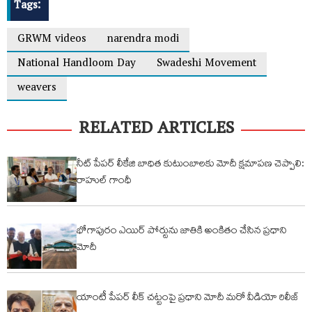
Tags:
GRWM videos
narendra modi
National Handloom Day
Swadeshi Movement
weavers
RELATED ARTICLES
నీట్ పేపర్ లీకేజి బాధిత కుటుంబాలకు మోదీ క్షమాపణ చెప్పాలి:
రాహుల్ గాంధీ
భోగాపురం ఎయిర్ పోర్టును జాతికి అంకితం చేసిన ప్రధాని
మోదీ
యాంటీ పేపర్ లీక్ చట్టంపై ప్రధాని మోదీ మరో వీడియో రిలీజ్