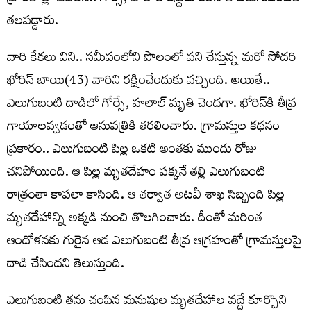
తలపడ్డారు.
వారి కేకలు విని.. సమీపంలోని పొలంలో పని చేస్తున్న మరో సోదరి
ఖోరిన్ బాయి(43) వారిని రక్షించేందుకు వచ్చింది. అయితే..
ఎలుగుబంటి దాడిలో గోర్సే, హలాల్ మృతి చెందగా. ఖోరిన్‌కి తీవ్ర
గాయాలవ్వడంతో ఆసుపత్రికి తరలించారు. గ్రామస్తుల కథనం
ప్రకారం.. ఎలుగుబంటి పిల్ల ఒకటి అంతకు ముందు రోజు
చనిపోయింది. ఆ పిల్ల మృతదేహం పక్కనే తల్లి ఎలుగుబంటి
రాత్రంతా కాపలా కాసింది. ఆ తర్వాత అటవీ శాఖ సిబ్బంది పిల్ల
మృతదేహాన్ని అక్కడి నుంచి తొలగించారు. దీంతో మరింత
ఆందోళనకు గురైన ఆడ ఎలుగుబంటి తీవ్ర ఆగ్రహంతో గ్రామస్తులపై
దాడి చేసిందని తెలుస్తుంది.
ఎలుగుబంటి తను చంపిన మనుషుల మృతదేహాల వద్దే కూర్చొని