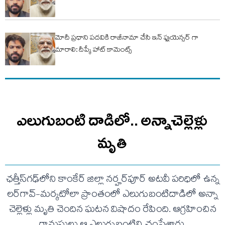
మోదీ ప్రధాని పదవికి రాజీనామా చేసి ఇన్ ఫ్లుయెన్సర్ గా
మారాలి: దీప్కే హాట్ కామెంట్స్
ఎలుగుబంటి దాడిలో.. అన్నాచెల్లెళ్లు
మృతి
ఛత్తీస్‌గఢ్‌లోని కాంకేర్ జిల్లా నర్హర్‌పూర్ అటవీ పరిధిలో ఉన్న
లర్‌గావ్-మర్కటోలా ప్రాంతంలో ఎలుగుబంటిదాడిలో అన్నా
చెల్లెళ్లు మృతి చెందిన ఘటన విషాదం రేపింది. ఆగ్రహించిన