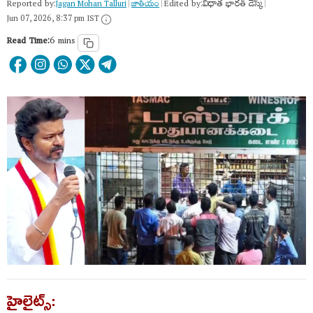
Reported by:
Edited by:
విధాత భారత్ డెస్క్
Jagan Mohan Talluri
|
జాతీయం
|
|
Jun 07, 2026, 8:37 pm IST
Read Time:
6 mins
హైలైట్స్: