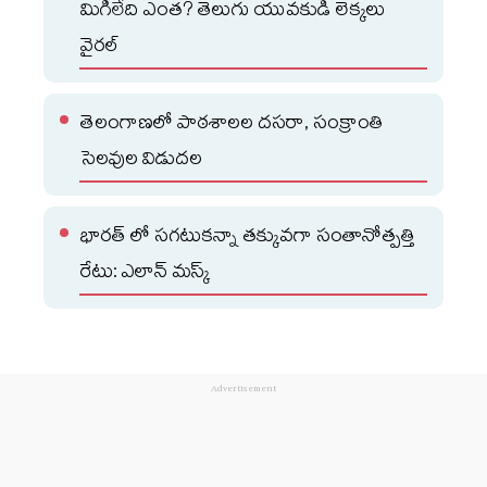
మిగిలేది ఎంత? తెలుగు యువకుడి లెక్కలు
వైరల్‌
తెలంగాణలో పాఠశాలల దసరా, సంక్రాంతి
సెలవుల విడుదల
భారత్ లో సగటుకన్నా తక్కువగా సంతానోత్పత్తి
రేటు: ఎలాన్ మస్క్