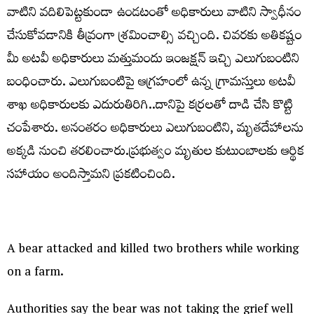
వాటిని వదిలిపెట్టకుండా ఉండటంతో అధికారులు వాటిని స్వాధీనం
చేసుకోవడానికి తీవ్రంగా శ్రమించాల్సి వచ్చింది. చివరకు అతికష్టం
మీ అటవీ అధికారులు మత్తుమందు ఇంజక్షన్ ఇచ్చి ఎలుగుబంటిని
బంధించారు. ఎలుగుబంటిపై ఆగ్రహంలో ఉన్న గ్రామస్తులు అటవీ
శాఖ అధికారులకు ఎదురుతిరిగి..దానిపై కర్రలతో దాడి చేసి కొట్టి
చంపేశారు. అనంతరం అధికారులు ఎలుగుబంటిని, మృతదేహాలను
అక్కడి నుంచి తరలించారు.ప్రభుత్వం మృతుల కుటుంబాలకు ఆర్థిక
సహాయం అందిస్తామని ప్రకటించింది.
A bear attacked and killed two brothers while working
on a farm.
Authorities say the bear was not taking the grief well