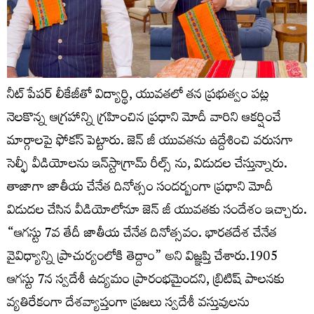
నీట్ పేపర్ లీకేజీతో విద్యార్థి, యువతలో తన ప్రభుత్వం పట్ల
నెలకొన్న ఆగ్రహాన్ని గ్రహించిన ప్రధాని మోదీ వారిని ఆకర్షించే
మార్గాలపై ఫోకస్ పెట్టారు. జెన్ జీ యువతను ఉద్దేశించి వరుసగా
సెల్ఫీ వీడియోలను ఇన్‌స్టాగ్రామ్ రీల్స్ ను, విడుదల చేస్తున్నారు.
తాజాగా జాతీయ చేనేత దినోత్సం సందర్బంగా ప్రధాని మోదీ
విడుదల చేసిన వీడియోలోనూ జెన్ జీ యువతకు సందేశం ఇచ్చారు.
“ఆగస్టు 7వ తేదీ జాతీయ చేనేత దినోత్సవం. భారతదేశ చేనేత
వైవిధ్యాన్ని ప్రాచుర్యంలోకి తెద్దాం” అని విజ్ఞప్తి చేశారు.1905
ఆగస్టు 7న స్వదేశీ ఉద్యమం ప్రారంభమైందని, బ్రిటిష్ పాలనకు
వ్యతిరేకంగా దేశవ్యాప్తంగా ప్రజలు స్వదేశీ వస్తువులను