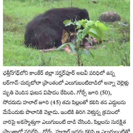
ఛత్తీస్‌గఢ్‌లోని కాంకేర్ జిల్లా నర్హర్‌పూర్ అటవీ పరిధిలో ఉన్న
లర్‌గావ్-మర్కటోలా ప్రాంతంలో ఎలుగుబంటిదాడిలో అన్నా చెల్లెళ్లు
మృతి చెందిన ఘటన విషాదం రేపింది. గోర్సే జూరి (50),
సోదరుడు హలాల్ జూరి (45) తమ పిల్లలతో కలిసి తన ఎద్దులను
మేపేందుకు పొలానికి వెళ్లాడు. ఇంటికి తిరిగి వెళ్తున్న క్రమంలో
వారిపై అకస్మాత్తుగా ఎలుగుబంటి దాడి చేసింది. పిల్లలను సురక్షిత
ప్రాంతాల్లో వదిలేసి.. గోర్సే, హలాల్ ఇద్దరు కలిసి ఆ ఎలుగుబంటితో