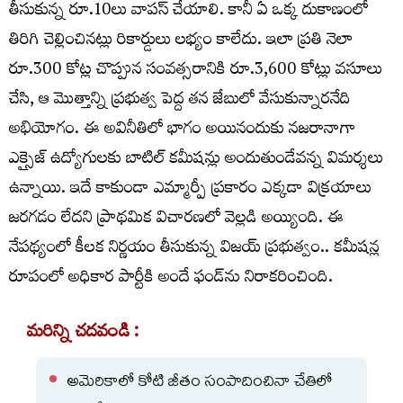
తీసుకున్న రూ.10లు వాపస్‌ చేయాలి. కానీ ఏ ఒక్క దుకాణంలో
తిరిగి చెల్లించినట్లు రికార్డులు లభ్యం కాలేదు. ఇలా ప్రతి నెలా
రూ.300 కోట్ల చొప్పున సంవత్సరానికి రూ.3,600 కోట్లు వసూలు
చేసి, ఆ మొత్తాన్ని ప్రభుత్వ పెద్ద తన జేబులో వేసుకున్నారనేది
అభియోగం. ఈ అవినీతిలో భాగం అయినందుకు నజరానాగా
ఎక్సైజ్ ఉద్యోగులకు బాటిల్ కమీషన్లు అందుతుండేవన్న విమర్శలు
ఉన్నాయి. ఇదే కాకుండా ఎమ్మార్పీ ప్రకారం ఎక్కడా విక్రయాలు
జరగడం లేదని ప్రాథమిక విచారణలో వెల్లడి అయ్యింది. ఈ
నేపథ్యంలో కీలక నిర్ణయం తీసుకున్న విజయ్‌ ప్రభుత్వం.. కమీషన్ల
రూపంలో అధికార పార్టీకి అందే ఫండ్‌ను నిరాకరించింది.
మరిన్ని చదవండి :
అమెరికాలో కోటి జీతం సంపాదించినా చేతిలో