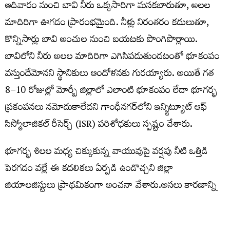
ఆదివారం నుంచి బావి నీరు ఒక్కసారిగా మసకబారుతూ, అలల
మాదిరిగా ఊగడం ప్రారంభమైంది. నీళ్లు నిరంతరం కదులుతూ,
కొన్నిసార్లు బావి అంచుల నుంచి బయటకు పొంగిపొర్లాయి.
బావిలోని నీరు అలల మాదిరిగా ఎగిసిపడుతుండటంతో భూకంపం
వస్తుందేమోనని స్థానికులు ఆందోళనకు గురయ్యారు. అయితే గత
8–10 రోజుల్లో మోర్బీ జిల్లాలో ఎలాంటి భూకంపం లేదా భూగర్భ
ప్రకంపనలు నమోదుకాలేదని గాంధీనగర్‌లోని ఇన్స్టిట్యూట్ ఆఫ్
సిస్మోలాజికల్ రీసెర్చ్ (ISR) పరిశోధకులు స్పష్టం చేశారు.
భూగర్భ శిలల మధ్య చిక్కుకున్న వాయువుపై వర్షపు నీటి ఒత్తిడి
పెరగడం వల్లే ఈ కదలికలు ఏర్పడి ఉండొచ్చని జిల్లా
జియాలజిస్టులు ప్రాథమికంగా అంచనా వేశారు.అసలు కారణాన్ని
గుర్తించేందుకు భూగర్భ జల పరిశోధనా సంస్థ (GWRI)
నిపుణులతో జిల్లా యంత్రాంగం ప్రత్యేక సాంకేతిక విచారణకు