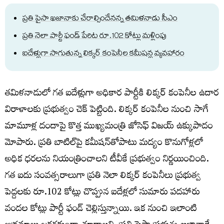
ప్రతి పైసా ఖజానాకు చేరాల్సిందేనన్న తమిళనాడు సీఎం
ప్రతి నెలా పార్టీ ఫండ్ పేరిట రూ.102 కోట్లు మళ్లింపు
ఐదేళ్లుగా సాగుతున్న లిక్కర్ కంపెనీల కమీషన్ల వ్యవహారం
తమిళనాడులో గత ఐదేళ్లుగా అధికార పార్టీకి లిక్కర్ కంపెనీల ఉదార
విరాళాలకు ప్రభుత్వం చెక్‌ పెట్టింది. లిక్కర్‌ కంపెనీల నుంచి సాగే
మామూళ్ల దందాపై కొత్త ముఖ్యమంత్రి జోసెఫ్ విజయ్ ఉక్కుపాదం
మోపారు. ప్రతి బాటిల్‌పై కమీషన్‌తోపాటు మద్యం కొనుగోళ్లలో
అధిక ధరలను నియంత్రించాలని టీవీకే ప్రభుత్వం నిర్ణయించింది.
గత ఐదు సంవత్సరాలుగా ప్రతి నెలా లిక్కర్ కంపెనీలు ప్రభుత్వ
పెద్దలకు రూ.102 కోట్లు చొప్పున ఐదేళ్లలో సుమారు పదహారు
వందల కోట్లు పార్టీ ఫండ్ చెల్లిస్తున్నాయి. ఇక నుంచి ఇలాంటి