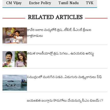
CM Vijay
Excise Policy
Tamil Nadu
TVK
RELATED ARTICLES
కావేరి జలాల మధ్యలోకి త్రిష..టీవీకే, డీఎంకే శ్రేణుల
రాళ్లదాడులు
తమిళ రాజకీయాల్లో త్రిష సెగలు.. ఉదయనిధి అరెస్టు
సముద్రంలో మునిగిన పడవ..ఏడుగురు మత్స్యకారులు సేఫ్
జయలలిత బంగ్లాను కొనుగోలు చేయనున్న సీఎం విజయ్ !?