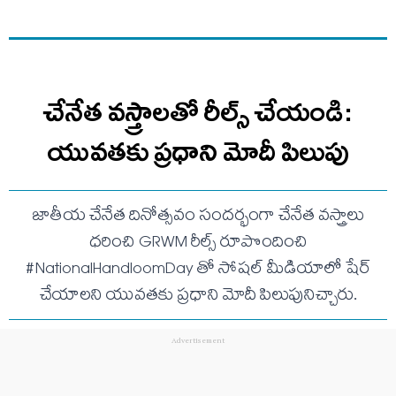
చేనేత వస్త్రాలతో రీల్స్ చేయండి:
యువతకు ప్రధాని మోదీ పిలుపు
జాతీయ చేనేత దినోత్సవం సందర్భంగా చేనేత వస్త్రాలు
ధరించి GRWM రీల్స్ రూపొందించి
#NationalHandloomDay తో సోషల్ మీడియాలో షేర్
చేయాలని యువతకు ప్రధాని మోదీ పిలుపునిచ్చారు.