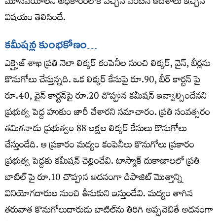
మూసివేయాలని అధికారంలోకి వచ్చిన వెంటనే ఆదేశాలు ఇచ్చిన
విషయం తెలిసిందే.
కమీషన్ల కుంభకోణం…
ఎక్సైజ్ శాఖ ప్రతి నెలా లిక్కర్ కంపెనీల నుంచి లిక్కర్, వైన్, బీర్లను
కొనుగోలు చేస్తున్నది. ఒక లిక్కర్ కేసుపై రూ.90, బీర్ కార్టన్ పై
రూ.40, వైన్ కార్టన్‌పై రూ.20 చొప్పున కమీషన్ ఇవ్వాల్సిందేనని
ప్రభుత్వ పెద్ద హుకుం జారీ చేశారని సమాచారం. ప్రతి సంవత్సరం
తమిళనాడు ప్రభుత్వం 88 లక్షల లిక్కర్ కేసులు కొనుగోలు
చేస్తుండేది. ఆ ప్రకారం మద్యం కంపెనీలు కొనుగోలు ప్రకారం
ప్రభుత్వ పెద్దకు కమీషన్ చెల్లించేవి. టాస్మాక్ దుకాణాలలో ప్రతి
బాటిల్ పై రూ.10 చొప్పున అదనంగా డిపాజిట్ మొత్తాన్ని
వినియోగదారుల నుంచి తీసుకుని ఇస్తుండేవి. మద్యం తాగిన
తరువాత కొనుగోలుదారుడు బాటిల్‌ను తిరిగి అప్పచెబితే అదనంగా