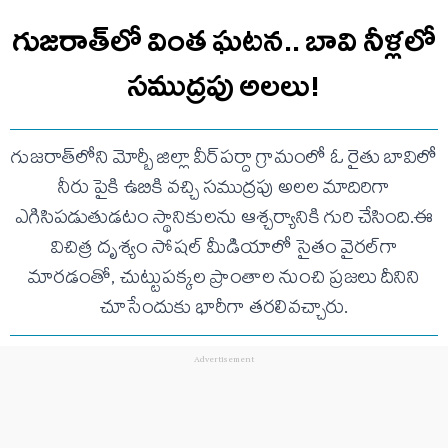
గుజరాత్‌లో వింత ఘటన.. బావి నీళ్లలో
సముద్రపు అలలు!
గుజరాత్‌లోని మోర్బీ జిల్లా వీర్‌పర్దా గ్రామంలో ఓ రైతు బావిలో
నీరు పైకి ఉబికి వచ్చి సముద్రపు అలల మాదిరిగా
ఎగిసిపడుతుడటం స్థానికులను ఆశ్చర్యానికి గురి చేసింది.ఈ
విచిత్ర దృశ్యం సోషల్ మీడియాలో సైతం వైరల్‌గా
మారడంతో, చుట్టుపక్కల ప్రాంతాల నుంచి ప్రజలు దీనిని
చూసేందుకు భారీగా తరలివచ్చారు.