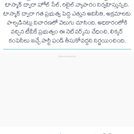
టాస్మాక్ ద్వారా హోల్ సేల్, రిటైల్ వ్యాపారం నిర్వహిస్తున్నది.
టాస్మాక్ ద్వారా గత ప్రభుత్వ పెద్ద ఎత్తున అవినీతి, అక్రమాలకు
పాల్పడినట్లు విచారణలో వెలుగు చూసింది. అధికారంలోకి
వచ్చిన టీవీకే ప్రభుత్వం ఈ నెట్‌వర్క్‌ను చేధించి, లిక్కర్
కంపెనీలు ఇచ్చే పార్టీ ఫండ్ తీసుకోవద్దని నిర్ణయించింది.