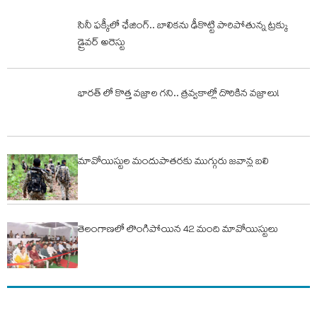
సినీ ఫక్కీలో ఛేజింగ్.. బాలికను ఢీకొట్టి పారిపోతున్న ట్రక్కు
డ్రైవర్ అరెస్టు
భారత్ లో కొత్త వజ్రాల గని.. త్రవ్వకాల్లో దొరికిన వజ్రాలు!
మావోయిస్టుల మందుపాతరకు ముగ్గురు జవాన్ల బలి
తెలంగాణలో లొంగిపోయిన 42 మంది మావోయిస్టులు