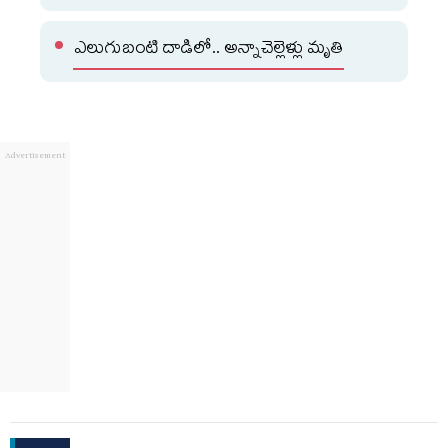
ఎలుగుబంటి దాడిలో.. అన్నాచెల్లెళ్లు మృతి