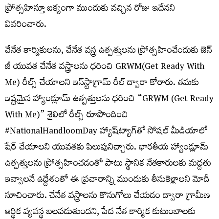
ప్రోత్సహిస్తూ ఐక్యంగా ముందుకు వచ్చిన రోజు ఇదేనని
వివరించారు.
చేనేత కార్మికులను, చేనేత వస్త్ర ఉత్పత్తులను ప్రోత్సహించేందుకు జెన్
జీ యువత చేనేత వస్త్రాలను ధరించి GRWM(Get Ready With
Me) రీల్స్ చేయాలని ఇన్‌స్టాగ్రామ్ రీల్‌ ద్వారా కోరారు. తమకు
ఇష్టమైన హ్యాండ్లూమ్ ఉత్పత్తులను ధరించి “GRWM (Get Ready
With Me)” శైలిలో రీల్స్ రూపొందించి
#NationalHandloomDay హ్యాష్‌ట్యాగ్‌తో సోషల్ మీడియాలో
షేర్ చేయాలని యువతకు పిలుపునిచ్చారు. భారతీయ హ్యాండ్లూమ్
ఉత్పత్తులను ప్రోత్సహించడంతో పాటు స్థానిక నేతకారులకు మద్దతు
ఇవ్వాలనే ఉద్దేశంతో ఈ ప్రచారాన్ని ముందుకు తీసుకెళ్లాలని మోదీ
సూచించారు. చేనేత వస్త్రాలను కొనుగోలు చేయడం ద్వారా గ్రామీణ
ఆర్థిక వ్యవస్థ బలపడుతుందని, పేద నేత కార్మిక కుటుంబాలకు