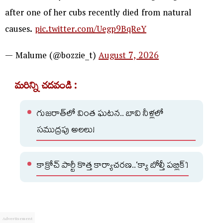
after one of her cubs recently died from natural
causes.
pic.twitter.com/Uegp9BqReY
— Malume (@bozzie_t)
August 7, 2026
మరిన్ని చదవండి :
గుజరాత్‌లో వింత ఘటన.. బావి నీళ్లలో
సముద్రపు అలలు!
కాక్రోచ్ పార్టీ కొత్త కార్యాచరణ..‘క్యా బోల్తీ పబ్లిక్’!