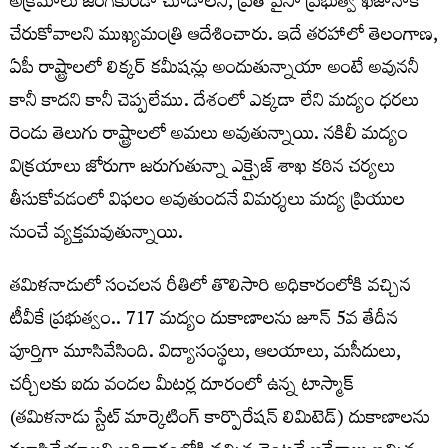
అక్రమాలు జరగకుండా చూడాలని, ప్రతి పైసా ప్రభుత్వ ఖజానాకే
చేరుకోవాలని ముఖ్యమంత్రి ఆదేశించారు. ఇదే తరహాలో తెలంగాణ,
ఏపీ రాష్ట్రాలలో లిక్కర్ కమీషన్లు అందుతున్నాయా అంటే అవుననీ
కానీ కాదని కానీ చెప్పలేము. దేశంలో ఎక్కడా లేని మద్యం ధరలు
రెండు తెలుగు రాష్ట్రాలలో అమలు అవుతున్నాయి. నకిలీ మద్యం
విక్రయాలు జోరుగా జరుగుతున్నా ఎక్సైజ్ శాఖ కఠిన చర్యలు
తీసుకోవడంలో విఫలం అవుతుందనే విమర్శలు మద్య ప్రియుల
నుంచే వ్యక్తమవుతున్నాయి.
తమిళనాడులో సంచలన రీతిలో తొలిసారి అధికారంలోకి వచ్చిన
టీవీకే ప్రభుత్వం.. 717 మద్యం దుకాణాలను జూన్ 5వ తేదీన
పూర్తిగా మూసివేసింది. విద్యాసంస్థలు, ఆలయాలు, మసీదులు,
చర్చీలకు ఐదు వందల మీటర్ల దూరంలో ఉన్న టాస్మాక్
(తమిళనాడు స్టేట్ మార్కెటింగ్ కార్పొరేషన్ లిమిటెడ్) దుకాణాలను