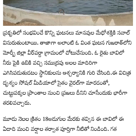
ప్రకృతిలో సంభవించే కొన్ని ఘటనలు మానవుల మేధోశక్తికి సవాల్
విసురుతుంటాయి. తాజాగా అలాంటి ఓ వింత ఘటన గుజరాత్‌లోని
మోర్బీ జిల్లా వీర్‌పర్దా గ్రామంలో చోటుచేసుంది. ఓ రైతు బావిలో
నీరు పైకి ఉబికి వచ్చి సముద్రపు అలల మాదిరిగా
ఎగిసిపడుతుడటం స్థానికులను ఆశ్చర్యానికి గురి చేసింది.ఈ విచిత్ర
దృశ్యం సోషల్ మీడియాలో సైతం వైరల్‌గా మారడంతో,
చుట్టుపక్కల ప్రాంతాల నుంచి ప్రజలు దీనిని చూసేందుకు భారీగా
తరలివచ్చారు.
మూడు నెలల క్రితం 18అడుగుల మేరకు తవ్విన ఈ బావిలో ఈ
ఏడాది మంచి వర్షాల తర్వాత పూర్తిగా నీటితో నిండింది. గ‌త