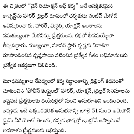
ఈ చిత్రంలో “చైన్ రియాక్షన్ ఆఫ్ కర్మ” అనే ఆసక్తికరమైన
కాన్సెప్ట్‌ను హారర్ థ్రిల్లర్ రూపంలో దర్శకుడు సంజీవ్ మేగోటి
ఆవిష్కరించారు. హారర్, మిస్టరీ, యాక్షన్ అంశాలను
సమతుల్యంగా మేళవిస్తూ ప్రేక్షకులను కథలో లీనమయ్యేలా
తీర్చిదిద్దారు. ముఖ్యంగా, సూపర్ స్టార్ కృష్ణకు నివాళిగా
రూపొందించిన కృష్ణసాయి నటించిన ప్రత్యేక గీతం అభిమానులకు
ప్రత్యేక ఆకర్షణగా నిలిచింది.
మూఢనమ్మకాల నేపథ్యంలో కర్మ సిద్ధాంతాన్ని థ్రిల్లింగ్ కథనంతో
చూపించిన ‘పోలీస్ కంప్లైంట్’ హారర్, యాక్షన్, థ్రిల్లర్ సినిమాలను
ఇష్టపడే ప్రేక్షకులకు థియేటర్లలో మంచి అనుభూతిని అందించింది.
ఇప్పుడు అదే ఉత్కంఠభరిత అనుభవాన్ని జూలై 31 నుంచి అమెజాన్
ప్రైమ్ వీడియోలో తెలుగు, కన్నడ భాషల్లో ఇంట్లోనే ఆస్వాదించే
అవకాశం ప్రేక్షకులకు లభిస్తుంది.