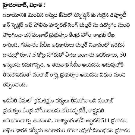
హైదరాబాద్, విధాత :
ఆదాయానికి మించిన ఆస్తుల కేసులో సస్పెన్షన్ కు గురైన డిప్యూటీ
ఇన్ స్పెక్టర్ ఆఫ్ పోలీసు హర్చరణ్ సింగ్ భుల్లర్ ను ఉద్యోగం నుంచి
తొలగించాలని పంజాబ్ ప్రభుత్వం కేంద్ర హోం శాఖకు లేఖ
రాసింది. గతవారం సీబీఐ అధికారులు భుల్లర్ నివాసంలో జరిపిన
దాడుల్లో రూ.7.5 కోట్ల నగదుతో పాటు బంగారు ఆభరణాలు, 50
ఆస్తులను కనుగొన్నది. ఆ తరువాత సీబీఐ ఆయనను అదుపులోకి
తీసుకోవడంతో పంజాబ్ రాష్ట్ర ప్రభుత్వం ఆయనను విధుల నుంచి
తప్పించింది.
అవినీతి కేసులో క్రమశిక్షణ చర్యలు తీసుకోవాలని పంజాబ్
ప్రభుత్వం కేంద్ర హోం శాఖను కోరినప్పటికీ, రాష్ట్రపతి
ఆమోదించాల్సి ఉంటుంది. రాజ్యాంగంలోని ఆర్టికల్ 311 ప్రకారం
అఖిల భారత సర్వీసు అధికారుల తొలగింపులో నిబంధనల ప్రకారం