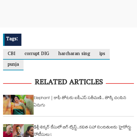
Tags:
CBI
corrupt DIG
harcharan sing
ips
punja
RELATED ARTICLES
Elephant | కాఫీ తోట‌కు ఐపీఎస్ స‌తీమ‌ణి.. తొక్కి చంపిన
ఏనుగు
ఢిల్లీ లిక్కర్ కేసులో బిగ్ ట్విస్ట్..కవిత సహా నిందితులకు హైకోర్టు
నోటీసులు !