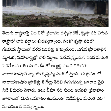
తెలుగు రాష్ట్రాలపై ఎల్ నినో ప్రభావం ఉన్నప్పటికీ, కృష్ణా నది ఎగువ
రాష్ట్రాల్లో భారీ వర్షాలు కురుస్తున్నాయి. దీంతో కృష్ణా నదిలో
గణనీయ స్థాయిలో వరద పరవళ్లు తొక్కుతుంది. ఎగువ ప్రాంతాలైన
కర్ణాటక, మహారాష్ట్రల్లో భారీ వర్షాలు కురుస్తున్నందున వరద మరింత
పెరిగే అవకాశం ఉంది. దీంతో ఆల్మట్టి నుంచి‌ దిగువకు
నారాయణపూర్‌ డ్యాంకు కృష్ణమ్మ ఊరకలేస్తుంది. ఈ క్రమంలో
నారాయణపూర్‌ ప్రాజెక్టు 8 గేట్లు తెరిచి దిగువనున్న జూరాల వైపు
నీటి విడుదల చేశారు. అటు భీమా నది నుంచి అదనపు ప్రవాహం
జూరాలలో కలిసే అవకాశం ఉండటంతో నీటిమట్టం మరింత పెరిగే
సూచనలు కనిపిస్తున్నాయి.