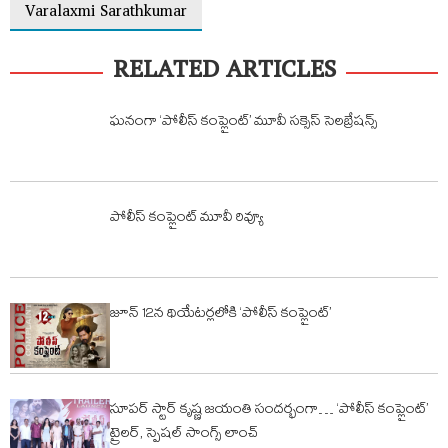
Varalaxmi Sarathkumar
RELATED ARTICLES
ఘనంగా ‘పోలీస్ కంప్లైంట్’ మూవీ సక్సెస్ సెలబ్రేషన్స్
పోలీస్ కంప్లైంట్ మూవీ రివ్యూ
జూన్ 12న థియేటర్లలోకి ‘పోలీస్ కంప్లైంట్’
సూపర్ స్టార్ కృష్ణ జయంతి సందర్భంగా… ‘పోలీస్ కంప్లైంట్’
ట్రైలర్, స్పెషల్ సాంగ్స్ లాంచ్