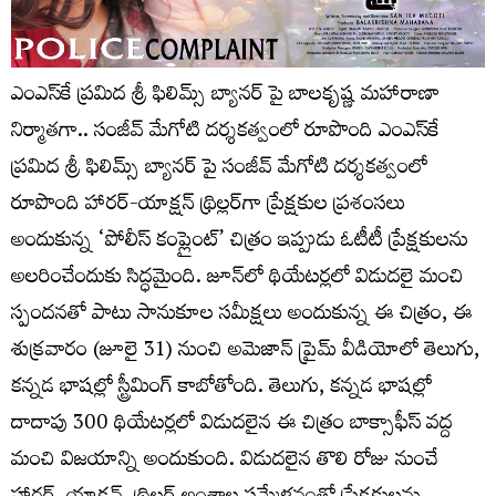
ఎంఎస్‌కే ప్రమిద శ్రీ ఫిలిమ్స్ బ్యానర్ పై బాలకృష్ణ మహారాణా
నిర్మాతగా.. సంజీవ్ మేగోటి దర్శకత్వంలో రూపొంది ఎంఎస్‌కే
ప్రమిద శ్రీ ఫిలిమ్స్ బ్యానర్ పై సంజీవ్ మేగోటి దర్శకత్వంలో
రూపొంది హారర్-యాక్షన్ థ్రిల్లర్‌గా ప్రేక్షకుల ప్రశంసలు
అందుకున్న ‘పోలీస్ కంప్లైంట్’ చిత్రం ఇప్పుడు ఓటీటీ ప్రేక్షకులను
అలరించేందుకు సిద్ధమైంది. జూన్‌లో థియేటర్లలో విడుదలై మంచి
స్పందనతో పాటు సానుకూల సమీక్షలు అందుకున్న ఈ చిత్రం, ఈ
శుక్ర‌వారం (జూలై 31) నుంచి అమెజాన్ ప్రైమ్ వీడియోలో తెలుగు,
కన్నడ భాషల్లో స్ట్రీమింగ్ కాబోతోంది. తెలుగు, కన్నడ భాష‌ల్లో
దాదాపు 300 థియేటర్లలో విడుదలైన ఈ చిత్రం బాక్సాఫీస్ వద్ద
మంచి విజయాన్ని అందుకుంది. విడుదలైన తొలి రోజు నుంచే