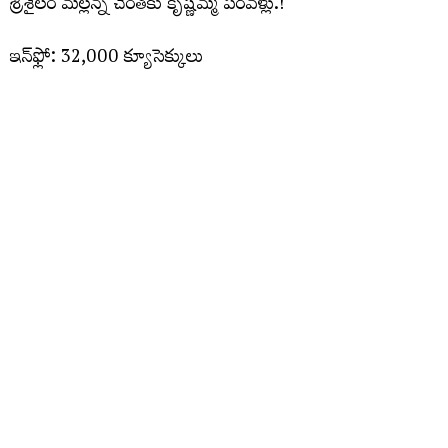
శ్రీశైలం మల్లన్న చెంతకు కృష్ణమ్మ పరవళ్లు.!
ఇన్‌ఫ్లో: 32,000 క్యూసెక్కులు
అవుట్‌ఫ్లో: 30,722 క్యూసెక్కులు
#Jurala
#Srisailam
VideoVikas
pic.twitter.com/mYp1IqZB4X
— Hi Kollapur (@HiKollapur)
July 28, 2026
మరిన్ని చదవండి :
మళ్లీ ఉభయ సభలు వాయిదా..మధ్యాహ్నం
యాంటీ పేపర్ లీక్ బిల్లుపై చర్చ
కెరటాలతో పోరాటం..బాలుడిని కాపాడిన లైఫ్
గార్డ్