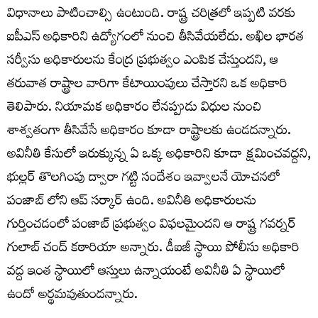
విధానాలు పాటించాల్సి ఉంటుంది. రాష్ట్ర చరిత్రలో ఇప్పటి వరకు
ఐపీఎస్ అధికారిని ఉద్యోగంలో నుంచి తీసివేయలేదు. అఖిల భారత
సర్వీసు అధికారులను కేంద్ర ప్రభుత్వం ఎంపిక చేస్తుందని, ఆ
తరువాత రాష్ట్రాల వారిగా కేటాయింపులు చేస్తారని ఒక అధికారి
తెలిపారు. నియామక అధికారం లేనప్పుడు విధుల నుంచి
శాశ్వతంగా తీసివేసే అధికారం కూడా రాష్ట్రాలకు ఉండదన్నారు.
అవినీతి కేసులో ఇరుక్కున్న ఏ ఒక్క అధికారిని కూడా క్షమించవద్దని,
భుల్లర్ తొలగింపు ద్వారా గట్టి సందేశం ఇవ్వాలనే యోచనలో
పంజాబ్ లోని ఆప్ సర్కార్ ఉంది. అవినీతి అధికారులను
గుర్తించడంలో పంజాబ్ ప్రభుత్వం విఫలమైందని ఆ రాష్ట్ర గవర్నర్
గులాబ్ చంద్ కఠారియా అన్నారు. డీఐజీ స్థాయి పోలీసు అధికారి
వద్ద ఇంత స్థాయిలో ఆస్తులు ఉన్నాయంటే అవినీతి ఏ స్థాయిలో
ఉందో అర్థమవుతుందన్నారు.