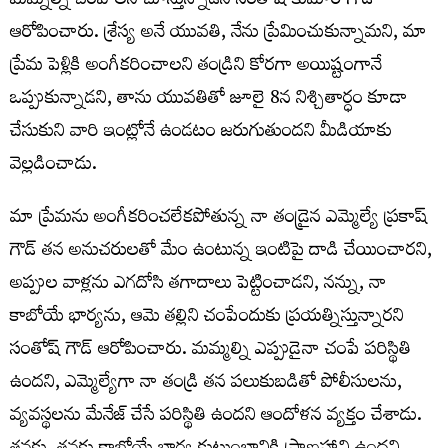
మమ్నల్ని చంపాలని చూస్తున్నాడని సంతోష్ కుమార్ గౌడ్
ఆరోపించారు. శ్రేస్య అనే యువతి, నేను ప్రేమించుకున్నామని, మా
ప్రేమ పెళ్లికి అంగీకరించాలని తండ్రిని కోరగా అయిష్టంగానే
ఒప్పుకున్నాడని, తాను యువతితో జూలై 8న నిశ్చితార్ధం కూడా
చేసుకుని వారి ఇంట్లోనే ఉండటం జరుగుతుందని మీడియాకు
వెల్లడించాడు.
మా ప్రేమను అంగీకరించలేకపోతున్న నా తండ్రైన ఎమ్మెల్యే ప్రకాష్
గౌడ్ తన అనుచరులతో మేం ఉంటున్న ఇంటిపై దాడి చేయించారని,
అప్పుల వాళ్లను ఎగదోసి తగాదాలు పెట్టించాడని, నన్ను, నా
కాబోయే భార్యను, ఆమె తల్లిని చంపేందుకు ప్రయత్నిస్తున్నారని
సంతోష్ గౌడ్ ఆరోపించారు. మమ్మల్ని ఎప్పుడైనా చంపే పరిస్థితి
ఉందని, ఎమ్మెల్యేగా నా తండ్రి తన పలుకుబడితో పోలీసులను,
వ్యవస్థలను మేనేజ్ చేసే పరిస్థితి ఉందని ఆందోళన వ్యక్తం చేశాడు.