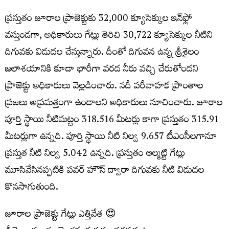
ప్రస్తుతం జూరాల ప్రాజెక్టుకు 32,000 క్యూసెక్కుల ఇన్‌ఫ్లో
వస్తుండగా, అధికారులు గేట్లు తెరిచి 30,722 క్యూసెక్కుల నీటిని
దిగువకు విడుదల చేస్తున్నారు. దీంతో దిగువన ఉన్న శ్రీశైలం
జలాశయానికి కూడా భారీగా వరద నీరు వచ్చి చేరుతోందని
ప్రాజెక్టు అధికారులు వెల్లడించారు. నదీ పరీవాహక ప్రాంతాల
ప్రజలు అప్రమత్తంగా ఉండాలని అధికారులు సూచించారు. జూరాల
పూర్తి స్థాయి నీటిమట్టం 318.516 మీటర్లు కాగా ప్రస్తుతం 315.91
మీటర్లుగా ఉన్నది. పూర్తి స్థాయి నీటి నిల్వ 9.657 టీఎంసీలగానూ
ప్రస్తుత నీటి నిల్వ 5.042 ఉన్నది. ప్రస్తుతం ఆల్మట్టి గేట్లు
మూసివేసినప్పటికి పవర్ హౌస్ ద్వారా దిగువకు నీటి విడుదల
కొనసాగుతుంది.
జూరాల ప్రాజెక్టు గేట్లు ఎత్తివేత 😍