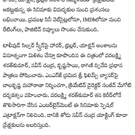
హారర్, యాక్షన్, థ్రిల్లర్ అంశాల సమ్మేళనంతో ప్రేక్షకులను
ఆకట్టుకున్న ఈ సినిమాకు విమర్శకుల నుంచి ప్రశంసలు
లభించాయి. ప్రముఖ సినీ వెబ్‌సైట్లలోనూ, IMDbలోనూ మంచి
రేటింగ్‌లు, పాజిటివ్ రివ్యూలు సొంతం చేసుకుంది.
టాలీవుడ్ సిల్వర్ స్క్రీన్‌పై హారర్, థ్రిల్లర్, యాక్షన్ అంశాలను
వినూత్నంగా మిళితం చేస్తూ రూపొందిన ఈ చిత్రంలో వరలక్ష్మి
శరత్‌కుమార్, నవీన్ చంద్ర, కృష్ణసాయి, రాగిణి ద్వివేది ప్రధాన
పాత్రలు పోషించారు. ఎంఎస్‌కే ప్రమిద శ్రీ ఫిలిమ్స్ బ్యానర్‌పై
బాలకృష్ణ మహారాణా నిర్మించగా, క్రియేటివ్ డైరెక్టర్ సంజీవ్ మేగోటి
దర్శకత్వం వహించారు. వరలక్ష్మి శరత్‌కుమార్ త‌న కెరీర్‌లోనే
తొలిసారిగా చేసిన ఎంట‌ర్‌టైన్‌మెంట్ ఈ సినిమాకు స్పెష‌ల్
ఎట్రాక్ష‌న్‌గా నిలిచింది. దానికి తోడు నవీన్ చంద్ర యాక్టింగ్ కూడా
ప్రేక్ష‌కుల‌ను అల‌రిస్తుంది.