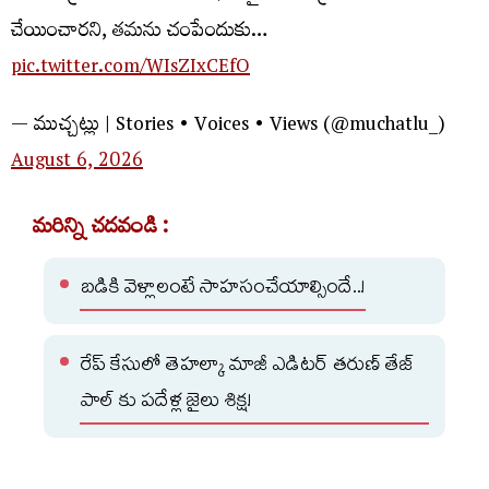
చేయించారని, తమను చంపేందుకు…
pic.twitter.com/WIsZIxCEfO
— ముచ్చట్లు | Stories • Voices • Views (@muchatlu_)
August 6, 2026
మరిన్ని చదవండి :
బడికి వెళ్లాలంటే సాహసంచేయాల్సిందే..!
రేప్ కేసులో తెహల్కా మాజీ ఎడిటర్ తరుణ్ తేజ్
పాల్ కు పదేళ్ల జైలు శిక్ష!