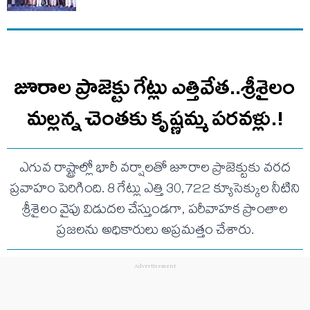
జూరాల ప్రాజెక్టు గేట్లు ఎత్తివేత..శ్రీశైలం
మల్లన్న చెంతకు కృష్ణమ్మ పరవళ్లు.!
ఎగువ రాష్ట్రాల్లో భారీ వర్షాలతో జూరాల ప్రాజెక్టుకు వరద
ప్రవాహం పెరిగింది. 8 గేట్లు ఎత్తి 30,722 క్యూసెక్కుల నీటిని
శ్రీశైలం వైపు విడుదల చేస్తుండగా, పరీవాహక ప్రాంతాల
ప్రజలను అధికారులు అప్రమత్తం చేశారు.