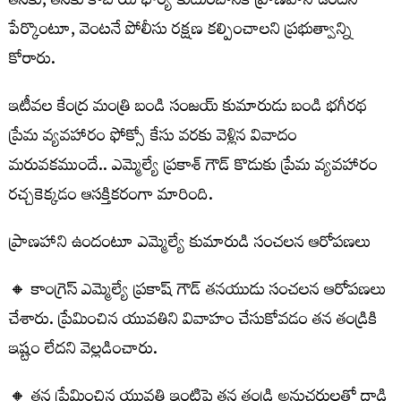
తనకు, తనకు కాబోయే భార్య కుటుంబానికి ప్రాణహాని ఉందని
పేర్కొంటూ, వెంటనే పోలీసు రక్షణ కల్పించాలని ప్రభుత్వాన్ని
కోరారు.
ఇటీవల కేంద్ర మంత్రి బండి సంజయ్ కుమారుడు బండి భగీరథ
ప్రేమ వ్యవహారం ఫోక్సో కేసు వరకు వెళ్లిన వివాదం
మరువకముందే.. ఎమ్మెల్యే ప్రకాశ్ గౌడ్ కొడుకు ప్రేమ వ్యవహారం
రచ్చకెక్కడం ఆసక్తికరంగా మారింది.
ప్రాణహాని ఉందంటూ ఎమ్మెల్యే కుమారుడి సంచలన ఆరోపణలు
🔸 కాంగ్రెస్ ఎమ్మెల్యే ప్రకాష్ గౌడ్ తనయుడు సంచలన ఆరోపణలు
చేశారు. ప్రేమించిన యువతిని వివాహం చేసుకోవడం తన తండ్రికి
ఇష్టం లేదని వెల్లడించారు.
🔸 తన ప్రేమించిన యువతి ఇంటిపై తన తండ్రి అనుచరులతో దాడి