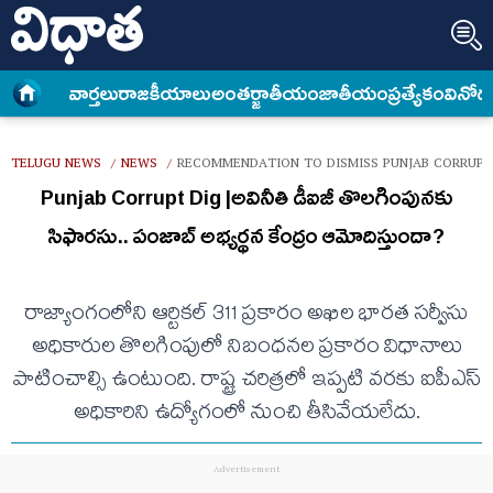
వార్త‌లు
రాజకీయాలు
అంత‌ర్జాతీయం
జాతీయం
ప్రత్యేకం
వినోద
TELUGU NEWS
NEWS
RECOMMENDATION TO DISMISS PUNJAB CORRUPT
/
/
Punjab Corrupt Dig |అవినీతి డీఐజీ తొలగింపునకు
సిఫారసు.. పంజాబ్ అభ్యర్థన కేంద్రం ఆమోదిస్తుందా?
రాజ్యాంగంలోని ఆర్టికల్ 311 ప్రకారం అఖిల భారత సర్వీసు
అధికారుల తొలగింపులో నిబంధనల ప్రకారం విధానాలు
పాటించాల్సి ఉంటుంది. రాష్ట్ర చరిత్రలో ఇప్పటి వరకు ఐపీఎస్
అధికారిని ఉద్యోగంలో నుంచి తీసివేయలేదు.