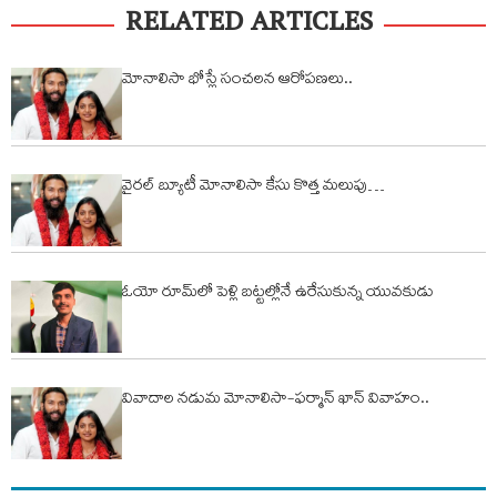
RELATED ARTICLES
మోనాలిసా భోస్లే సంచలన ఆరోప‌ణ‌లు..
వైరల్ బ్యూటీ మోనాలిసా కేసు కొత్త మలుపు…
ఓయో రూమ్‌లో పెళ్లి బ‌ట్ట‌ల్లోనే ఉరేసుకున్న యువ‌కుడు
వివాదాల నడుమ మోనాలిసా-ఫర్మాన్ ఖాన్ వివాహం..