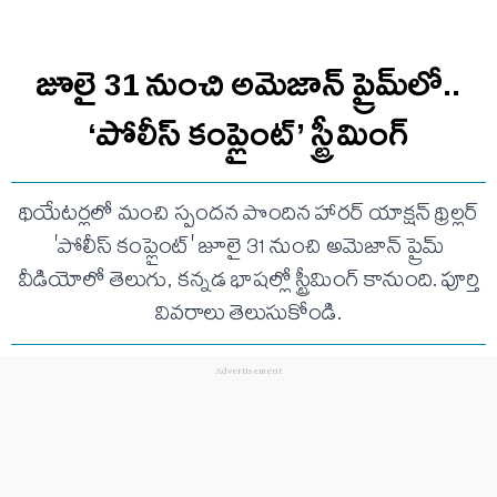
జూలై 31 నుంచి అమెజాన్ ప్రైమ్‌లో..
‘పోలీస్ కంప్లైంట్’ స్ట్రీమింగ్
థియేటర్లలో మంచి స్పందన పొందిన హారర్ యాక్షన్ థ్రిల్లర్
'పోలీస్ కంప్లైంట్' జూలై 31 నుంచి అమెజాన్ ప్రైమ్
వీడియోలో తెలుగు, కన్నడ భాషల్లో స్ట్రీమింగ్ కానుంది. పూర్తి
వివరాలు తెలుసుకోండి.