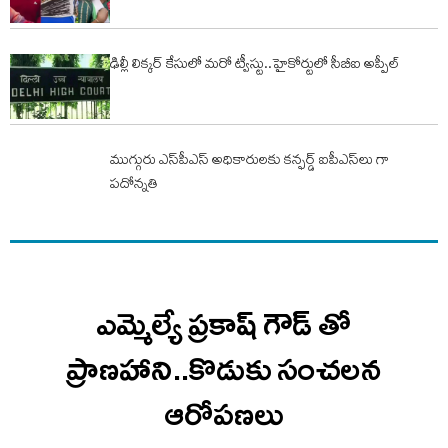
ఢిల్లీ లిక్కర్ కేసులో మరో ట్వీస్టు..హైకోర్టులో సీబీఐ అప్పీల్
ముగ్గురు ఎస్‌పీఎస్ అధికారులకు కన్ఫర్డ్ ఐపీఎస్‌లు గా
పదోన్నతి
ఎమ్మెల్యే ప్రకాష్ గౌడ్ తో
ప్రాణహాని..కొడుకు సంచలన
ఆరోపణలు