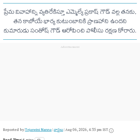
ప్రేమ వివాహాన్ని వ్యతిరేకిస్తూ ఎమ్మెల్యే ప్రకాష్ గౌడ్ వల్ల తనకు,
తన కాబోయే భార్య కుటుంబానికి ప్రాణహాని ఉందని
కుమారుడు సంతోష్ గౌడ్ ఆరోపించి పోలీసు రక్షణ కోరారు.
Reported by:
Tejaswini Nanna
|
వార్త‌లు
|
Aug 06, 2026, 4:35 pm IST