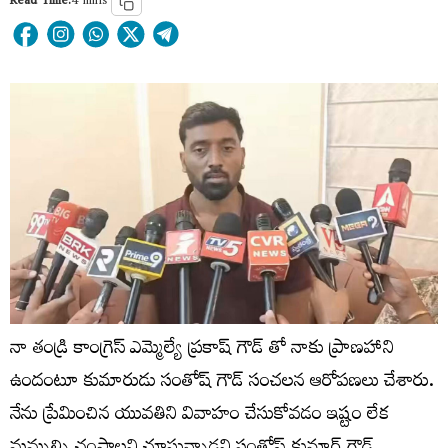
Read Time:
4 mins
నా తండ్రి కాంగ్రెస్ ఎమ్మెల్యే ప్రకాష్ గౌడ్ తో నాకు ప్రాణహాని
ఉందంటూ కుమారుడు సంతోష్ గౌడ్ సంచలన ఆరోపణలు చేశారు.
నేను ప్రేమించిన యువతిని వివాహం చేసుకోవడం ఇష్టం లేక