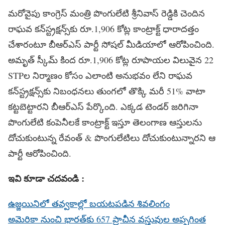
మరోవైపు కాంగ్రెస్ మంత్రి పొంగులేటి శ్రీనివాస్ రెడ్డికి చెందిన
రాఘవ కన్‌స్ట్రక్షన్స్‌కు రూ.1,906 కోట్ల కాంట్రాక్ట్ ధారాదత్తం
చేశారంటూ బీఆర్ఎస్ పార్టీ సోషల్ మీడియాలో ఆరోపించింది.
అమృత్ స్కీమ్ కింద రూ.1,906 కోట్ల రూపాయల విలువైన 22
STPల నిర్మాణం కోసం ఎలాంటి అనుభవం లేని రాఘవ
కన్‌స్ట్రక్షన్స్‌కు నిబంధనలు తుంగలో తొక్కి మరీ 51% వాటా
కట్టబెట్టారని బీఆర్ఎస్ పేర్కొంది. ఎక్కడ టెండర్‌ జరిగినా
పొంగులేటి కంపెనీలకే కాంట్రాక్ట్ ఇస్తూ తెలంగాణ ఆస్తులను
దోచుకుంటున్న రేవంత్ & పొంగులేటిలు దోచుకుంటున్నారని ఆ
పార్టీ ఆరోపించింది.
ఇవి కూడా చదవండి :
ఉజ్జయినిలో తవ్వకాల్లో బయటపడిన శివలింగం
అమెరికా నుంచి భారత్‌కు 657 ప్రాచీన వస్తువుల అప్పగింత