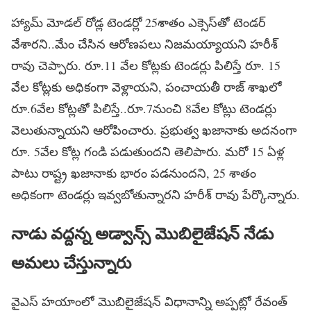
హ్యామ్ మోడల్ రోడ్ల టెండర్లో 25శాతం ఎక్సెస్‌తో టెండర్
వేశారని..మేం చేసిన ఆరోణపలు నిజమయ్యాయని హరీశ్
రావు చెప్పారు. రూ.11 వేల కోట్లకు టెండర్లు పిలిస్తే రూ. 15
వేల కోట్లకు అధికంగా వెళ్లాయని, పంచాయతీ రాజ్ శాఖలో
రూ.6వేల కోట్లతో పిలిస్తే..రూ.7నుంచి 8వేల కోట్లు టెండర్లు
వెలుతున్నాయని ఆరోపించారు. ప్రభుత్వ ఖజానాకు అదనంగా
రూ. 5వేల కోట్ల గండి పడుతుందని తెలిపారు. మరో 15 ఏళ్ల
పాటు రాష్ట్ర ఖజానాకు భారం పడనుందని, 25 శాతం
అధికంగా టెండర్లు ఇవ్వబోతున్నారని హరీశ్ రావు పేర్కొన్నారు.
నాడు వద్దన్న అడ్వాన్స్ మొబిలైజేషన్ నేడు
అమలు చేస్తున్నారు
వైఎస్ హయాంలో మొబిలైజేషన్ విధానాన్ని అప్పట్లో రేవంత్