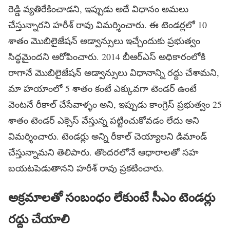
రెడ్డి వ్యతిరేకించాడని, ఇప్పుడు అదే విధానం అమలు
చేస్తున్నారని హరీశ్ రావు విమర్శించారు. ఈ టెండర్లలో 10
శాతం మొబిలైజేషన్ అడ్వాన్సులు ఇచ్చేందుకు ప్రభుత్వం
సిద్ధమైందని ఆరోపించారు. 2014 బీఆర్ఎస్ అధికారంలోకి
రాగానే మొబిలైజేషన్ అడ్వాన్సులు విధానాన్ని రద్దు చేశామని,
మా హయాంలో 5 శాతం కంటే ఎక్కువగా టెండర్ ఉంటే
వెంటనే రీకాల్ చేసేవాళ్ళం అని, ఇప్పుడు కాంగ్రెస్ ప్రభుత్వం 25
శాతం టెండర్ ఎక్సెస్ వేస్తున్న పట్టించుకోవడం లేదు అని
విమర్శించారు. టెండర్లు అన్ని రీకాల్ చెయ్యాలని డిమాండ్
చేస్తున్నామని తెలిపారు. తొందరలోనే ఆధారాలతో సహ
బయటపెడుతానని హరీశ్ రావు ప్రకటించారు.
అక్రమాలతో సంబంధం లేకుంటే సీఎం టెండర్లు
రద్దు చేయాలి