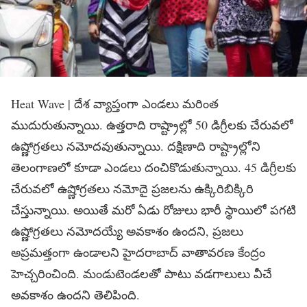
Heat Wave | దేశ వ్యాప్తంగా ఎండ‌లు మ‌రింత
ముదురుతున్నాయి. ఉత్త‌రాది రాష్ట్రాల్లో 50 డిగ్రీల‌కు చేరువ‌లో
ఉష్ణోగ్ర‌త‌లు న‌మోద‌వుతున్నాయి. ద‌క్షిణాది రాష్ట్రాల్లోని
తెలంగాణ‌లో కూడా ఎండ‌లు దంచికొడుతున్నాయి. 45 డిగ్రీల‌కు
చేరువ‌లో ఉష్ణోగ్ర‌త‌లు న‌మోదై ప్ర‌జ‌ల‌ను ఉక్కిరిబిక్కిరి
చేస్తున్నాయి. అయితే మ‌రో ఏడు రోజులు భారీ స్థాయిలో ప‌గ‌టి
ఉష్ణోగ్ర‌త‌లు న‌మోదయ్యే అవ‌కాశం ఉంద‌ని, ప్ర‌జ‌లు
అప్ర‌మ‌త్తంగా ఉండాల‌ని హైద‌రాబాద్ వాతావ‌ర‌ణ కేంద్రం
హెచ్చ‌రించింది. మండుటెండ‌ల‌తో పాటు వ‌డ‌గాలులు వీచే
అవ‌కాశం ఉంద‌ని తెలిపింది.