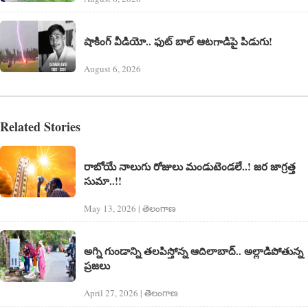
షాకింగ్ వీడియో.. ఫుట్ బాల్ ఆటగాడిపై పిడుగు!
August 6, 2026
Related Stories
రాబోయే నాలుగు రోజులు మండుటెండ‌లే..! జ‌ర జాగ్ర‌త్త
సుమా..!!
May 13, 2026 | తెలంగాణ‌
అగ్ని గుండాన్ని త‌ల‌పిస్తోన్న ఆదిలాబాద్.. అల్లాడిపోతున్న
ప్ర‌జ‌లు
April 27, 2026 | తెలంగాణ‌