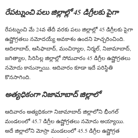
రేప‌ట్నుంచి ప‌లు జిల్లాల్లో 45 డిగ్రీల‌కు పైగా
రేప‌ట్నుంచి మే 24వ తేదీ వ‌ర‌కు ప‌లు జిల్లాల్లో 45 డిగ్రీల‌కు పైగా
ఉష్ణోగ్ర‌త‌లు న‌మోద‌య్యే అవ‌కాశం ఉంద‌ని హెచ్చ‌రించింది.
ఆదిలాబాద్, ఆసిఫాబాద్, మంచిర్యాల‌, నిర్మ‌ల్, నిజామాబాద్,
జ‌గిత్యాల‌, సిరిసిల్ల జిల్లాల్లో సోమ‌వారం 45 డిగ్రీల ఉష్ణోగ్ర‌త‌లు
న‌మోదు కానున్నాయి. ఆదివారం కూడా ఇదే ప‌రిస్థితి
కొన‌సాగింది.
అత్య‌ధికంగా నిజామాబాద్ జిల్లాలో
ఆదివారం అత్య‌ధికంగా నిజామాబాద్ జిల్లాలోని భీంగ‌ల్
మండ‌లంలో 45.7 డిగ్రీల ఉష్ణోగ్ర‌త‌లు న‌మోదు అయ్యాయి.
అదే జిల్లాలోని మోస్రా మండ‌లంలో 45.5 డిగ్రీల ఉష్ణోగ్ర‌త