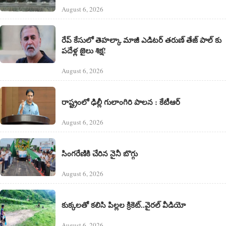
August 6, 2026
రేప్ కేసులో తెహల్కా మాజీ ఎడిటర్ తరుణ్ తేజ్ పాల్ కు
పదేళ్ల జైలు శిక్ష!
August 6, 2026
రాష్ట్రంలో ఢిల్లీ గులాంగిరి పాలన : కేటీఆర్
August 6, 2026
సింగరేణికి చేరిన నైనీ బొగ్గు
August 6, 2026
కుక్కలతో కలిసి పిల్లల క్రికెట్..వైరల్ వీడియో
August 6, 2026