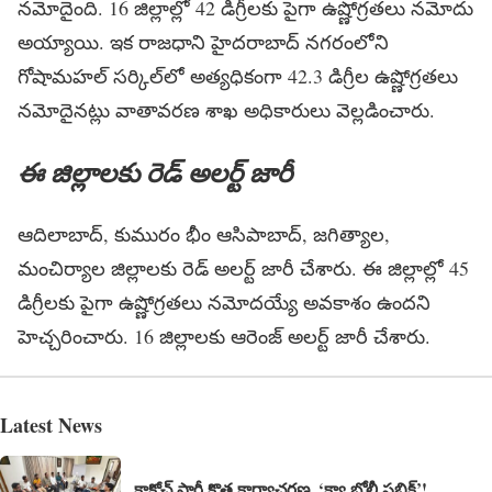
న‌మోదైంది. 16 జిల్లాల్లో 42 డిగ్రీల‌కు పైగా ఉష్ణోగ్ర‌త‌లు న‌మోదు
అయ్యాయి. ఇక రాజ‌ధాని హైద‌రాబాద్ న‌గ‌రంలోని
గోషామ‌హ‌ల్ స‌ర్కిల్‌లో అత్య‌ధికంగా 42.3 డిగ్రీల ఉష్ణోగ్ర‌త‌లు
న‌మోదైన‌ట్లు వాతావ‌ర‌ణ శాఖ అధికారులు వెల్ల‌డించారు.
ఈ జిల్లాల‌కు రెడ్ అల‌ర్ట్ జారీ
ఆదిలాబాద్​, కుమురం భీం ఆసిపాబాద్​, జగిత్యాల,
మంచిర్యాల జిల్లాలకు రెడ్​ అలర్ట్​ జారీ చేశారు. ఈ జిల్లాల్లో 45
డిగ్రీల‌కు పైగా ఉష్ణోగ్ర‌త‌లు న‌మోద‌య్యే అవ‌కాశం ఉంద‌ని
హెచ్చ‌రించారు. 16 జిల్లాలకు ఆరెంజ్ అలర్ట్​ జారీ చేశారు.
Latest News
కాక్రోచ్ పార్టీ కొత్త కార్యాచరణ..‘క్యా బోల్తీ పబ్లిక్’!