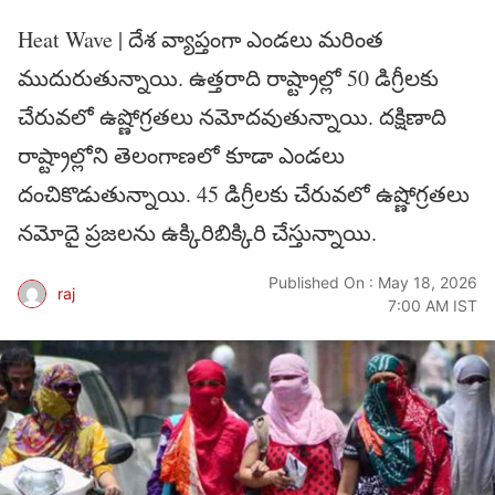
Heat Wave | దేశ వ్యాప్తంగా ఎండ‌లు మ‌రింత
ముదురుతున్నాయి. ఉత్త‌రాది రాష్ట్రాల్లో 50 డిగ్రీల‌కు
చేరువ‌లో ఉష్ణోగ్ర‌త‌లు న‌మోద‌వుతున్నాయి. ద‌క్షిణాది
రాష్ట్రాల్లోని తెలంగాణ‌లో కూడా ఎండ‌లు
దంచికొడుతున్నాయి. 45 డిగ్రీల‌కు చేరువ‌లో ఉష్ణోగ్ర‌త‌లు
న‌మోదై ప్ర‌జ‌ల‌ను ఉక్కిరిబిక్కిరి చేస్తున్నాయి.
Published On : May 18, 2026
raj
7:00 AM IST