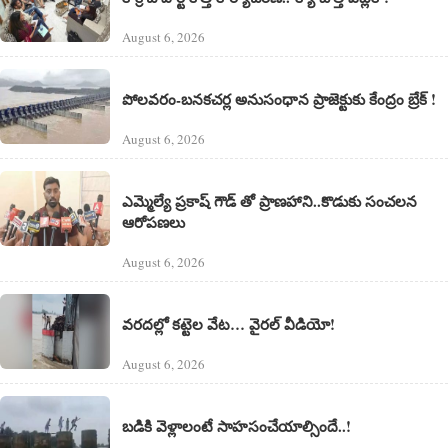
August 6, 2026
పోలవరం-బనకచర్ల అనుసంధాన ప్రాజెక్టుకు కేంద్రం బ్రేక్ !
August 6, 2026
ఎమ్మెల్యే ప్రకాష్ గౌడ్ తో ప్రాణహాని..కొడుకు సంచలన
ఆరోపణలు
August 6, 2026
వరదల్లో కట్టెల వేట… వైరల్ వీడియో!
August 6, 2026
బడికి వెళ్లాలంటే సాహసంచేయాల్సిందే..!