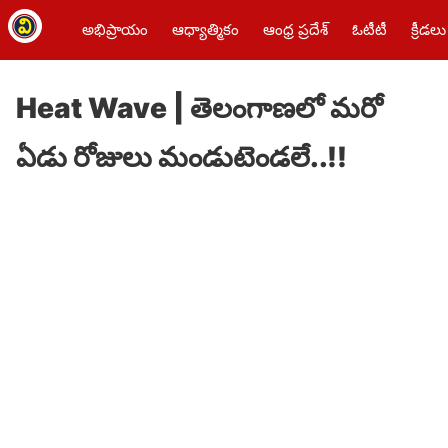
అభిప్రాయం
ఆధ్యాత్మికం
ఆంధ్ర ప్రదేశ్
ఓటీటీ
క్రీడలు
Heat Wave | తెలంగాణ‌లో మ‌రో
ఏడు రోజులు మండుటెండ‌లే..!!