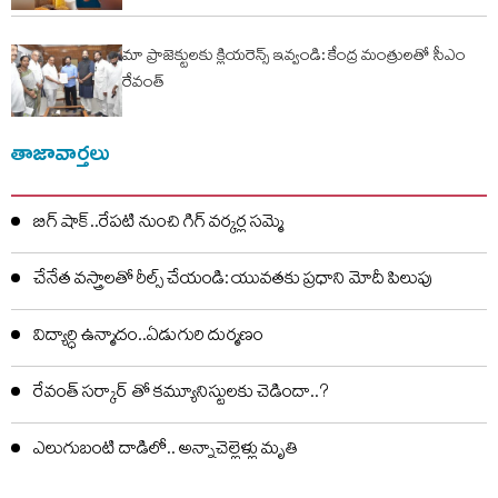
మా ప్రాజెక్టులకు క్లియరెన్స్ ఇవ్వండి: కేంద్ర మంత్రులతో సీఎం
రేవంత్
తాజావార్తలు
బిగ్ షాక్..రేపటి నుంచి గిగ్ వర్కర్ల సమ్మె
చేనేత వస్త్రాలతో రీల్స్ చేయండి: యువతకు ప్రధాని మోదీ పిలుపు
విద్యార్ధి ఉన్మాదం..ఏడుగురి దుర్మణం
రేవంత్ సర్కార్ తో కమ్యూనిస్టులకు చెడిందా..?
ఎలుగుబంటి దాడిలో.. అన్నాచెల్లెళ్లు మృతి