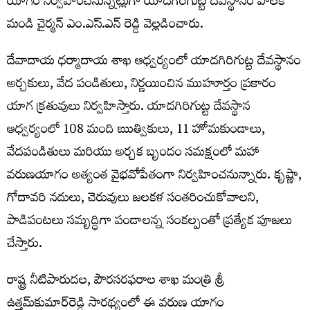
యాగం నిర్వహించనున్నట్లుగా యాదగిరిగుట్ట దేవస్థానం పాలక
మండి చైర్మన్ ఎం.ఎస్.ఎన్ రెడ్డి వెల్లడించారు.
దేవాదాయ ధర్మాదాయ శాఖ ఆధ్వర్యంలో యాదగిరిగుట్ట దేవస్థానం
అర్చకులు, వేద పండితులు, నిర్ణయించిన ముహూర్తం ప్రకారం
యాగ క్రతువులు నిర్వహిస్తారు. యాదగిరిగుట్ట దేవస్థాన
ఆధ్వర్యంలో 108 మంది ఋత్వికులు, 11 హోమకుండాలు,
వేదపండితులు మరియు అర్చక బృందం సమక్షంలో మహా
వరుణయాగం అత్యంత వైభవోపేతంగా నిర్వహించనున్నారు. కృష్ణా,
గోదావరి నదులు, చెరువులు జలకళ సంతరించుకోవాలని,
పాడిపంటలు సమృద్ధిగా పండాలన్న సంకల్పంతో ప్రత్యేక పూజలు
చేస్తారు.
రాష్ట్ర నీటిపారుదల, పౌరసరఫరాల శాఖ మంత్రి శ్రీ
ఉత్తమ్‌కుమార్‌రెడ్డి సారథ్యంలో ఈ వరుణ యాగం