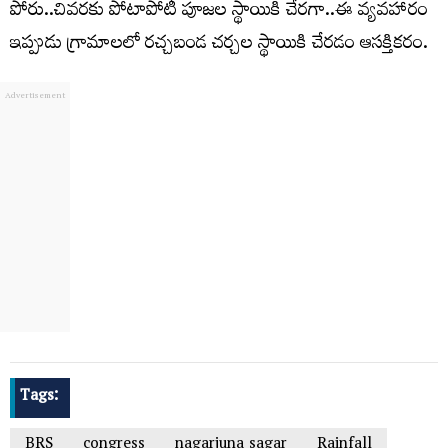
పోరు..చివరకు పోటాపోటీ పూజల స్థాయికి చేరగా..ఈ వ్యవహారం
ఇప్పుడు గ్రామాలలో రచ్చబండ చర్చల స్థాయికి చేరడం ఆసక్తికరం.
Tags:
BRS
congress
nagarjuna sagar
Rainfall