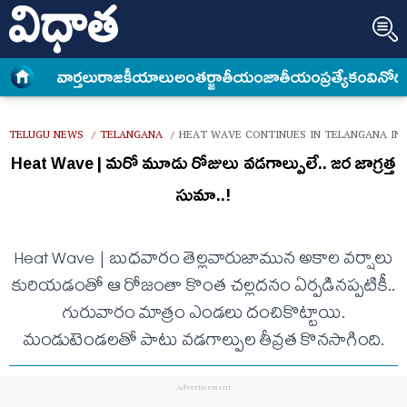
వార్త‌లు
రాజకీయాలు
అంత‌ర్జాతీయం
జాతీయం
ప్రత్యేకం
వినోద
TELUGU NEWS
TELANGANA
HEAT WAVE CONTINUES IN TELANGANA IN 
/
/
Heat Wave | మ‌రో మూడు రోజులు వ‌డ‌గాల్పులే.. జ‌ర జాగ్ర‌త్త
సుమా..!
Heat Wave | బుధ‌వారం తెల్ల‌వారుజామున అకాల వ‌ర్షాలు
కురియ‌డంతో ఆ రోజంతా కొంత చ‌ల్ల‌ద‌నం ఏర్ప‌డిన‌ప్ప‌టికీ..
గురువారం మాత్రం ఎండ‌లు దంచికొట్టాయి.
మండుటెండ‌ల‌తో పాటు వ‌డ‌గాల్పుల తీవ్ర‌త కొన‌సాగింది.