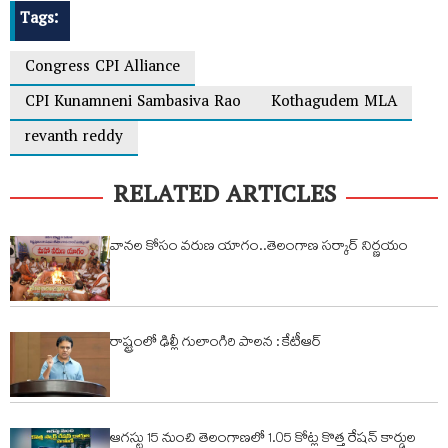
Tags:
Congress CPI Alliance
CPI Kunamneni Sambasiva Rao
Kothagudem MLA
revanth reddy
RELATED ARTICLES
వానల కోసం వరుణ యాగం..తెలంగాణ సర్కార్ నిర్ణయం
రాష్ట్రంలో ఢిల్లీ గులాంగిరి పాలన : కేటీఆర్
ఆగస్టు 15 నుంచి తెలంగాణలో 1.05 కోట్ల కొత్త రేషన్ కార్డుల