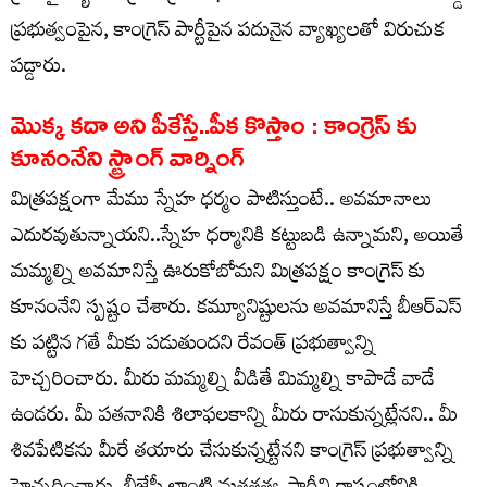
ప్రభుత్వంపైన, కాంగ్రెస్ పార్టీపైన పదునైన వ్యాఖ్యలతో విరుచుక
పడ్డారు.
మొక్క కదా అని పీకేస్తే..పీక కొస్తాం : కాంగ్రెస్ కు
కూనంనేని స్ట్రాంగ్ వార్నింగ్
మిత్రపక్షంగా మేము స్నేహ ధర్మం పాటిస్తుంటే.. అవమానాలు
ఎదురవుతున్నాయని..స్నేహ ధర్మానికి కట్టుబడి ఉన్నామని, అయితే
మమ్మల్ని అవమానిస్తే ఊరుకోబోమని మిత్రపక్షం కాంగ్రెస్ కు
కూనంనేని స్పష్టం చేశారు. కమ్యూనిష్టులను అవమానిస్తే బీఆర్ఎస్
కు పట్టిన గతే మీకు పడుతుందని రేవంత్ ప్రభుత్వాన్ని
హెచ్చరించారు. మీరు మమ్మల్ని వీడితే మిమ్మల్ని కాపాడే వాడే
ఉండరు. మీ పతనానికి శిలాఫలకాన్ని మీరు రాసుకున్నట్లేనని.. మీ
శివపేటికను మీరే తయారు చేసుకున్నట్టేనని కాంగ్రెస్ ప్రభుత్వాన్ని