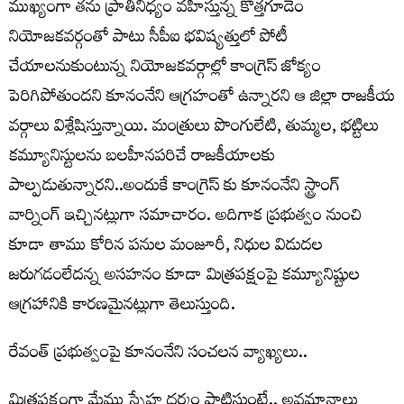
ముఖ్యంగా తను ప్రాతినిధ్యం వహిస్తున్న కొత్తగూడెం
నియోజకవర్గంతో పాటు సీపీఐ భవిష్యత్తులో పోటీ
చేయాలనుకుంటున్న నియోజకవర్గాల్లో కాంగ్రెస్ జోక్యం
పెరిగిపోతుందని కూనంనేని ఆగ్రహంతో ఉన్నారని ఆ జిల్లా రాజకీయ
వర్గాలు విశ్లేషిస్తున్నాయి. మంత్రులు పొంగులేటి, తుమ్మల, భట్టిలు
కమ్యూనిస్టులను బలహీనపరిచే రాజకీయాలకు
పాల్పడుతున్నారని..అందుకే కాంగ్రెస్ కు కూనంనేని స్ట్రాంగ్
వార్నింగ్ ఇచ్చినట్లుగా సమాచారం. అదిగాక ప్రభుత్వం నుంచి
కూడా తాము కోరిన పనుల మంజూరీ, నిధుల విడుదల
జరుగడంలేదన్న అసహనం కూడా మిత్రపక్షంపై కమ్యూనిష్టుల
ఆగ్రహానికి కారణమైనట్లుగా తెలుస్తుంది.
రేవంత్ ప్ర‌భుత్వంపై కూనంనేని సంచ‌ల‌న వ్యాఖ్య‌లు..
మిత్రపక్షంగా మేము స్నేహ ధర్మం పాటిస్తుంటే.. అవమానాలు