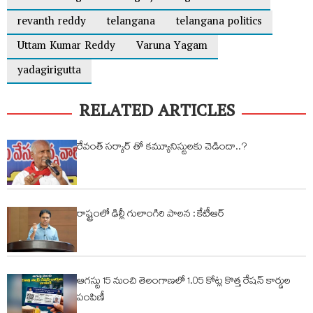
revanth reddy
telangana
telangana politics
Uttam Kumar Reddy
Varuna Yagam
yadagirigutta
RELATED ARTICLES
రేవంత్ సర్కార్ తో కమ్యూనిస్టులకు చెడిందా..?
రాష్ట్రంలో ఢిల్లీ గులాంగిరి పాలన : కేటీఆర్
ఆగస్టు 15 నుంచి తెలంగాణలో 1.05 కోట్ల కొత్త రేషన్ కార్డుల
పంపిణీ