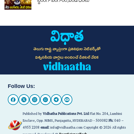
స్థిరంగా బంగారం,వెండి ధరలు
తెలుగు రాష్ట్ర వ్యాప్తంగా ప్రతినిధుల నెట్‌వర్క్‌తో
విశ్వసనీయ వార్తలు అందించే డిజిటల్ వేదిక
Follow Us:
Published by
Vidhatha Publications Pvt. Ltd
Flat No. 204, Lumbini
Enclave, Opp. NIMS, Punjagutta, HYDERABAD - 500082
Ph:
040 –
4953 2208
email:
info@vidhaatha.com Copyright © 2026 All rights