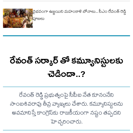
వైభవంగా ఉజ్జయిని మహంకాళి బోనాలు.. సీఎం రేవంత్ రెడ్డి
పూజలు
రేవంత్ సర్కార్ తో కమ్యూనిస్టులకు
చెడిందా..?
రేవంత్ రెడ్డి ప్రభుత్వంపై సీపీఐ నేత కూనంనేని
సాంబశివరావు తీవ్ర వ్యాఖ్యలు చేశారు. కమ్యూనిస్టులను
అవమానిస్తే కాంగ్రెస్‌కు రాజకీయంగా నష్టం తప్పదని
హెచ్చరించారు.