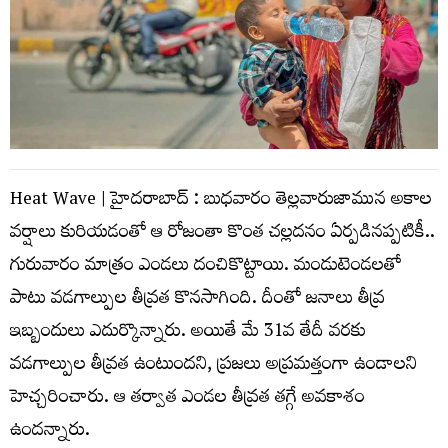
Heat Wave | హైద‌రాబాద్ : బుధ‌వారం తెల్ల‌వారుజామున అకాల
వ‌ర్షాలు కురియ‌డంతో ఆ రోజంతా కొంత చ‌ల్ల‌ద‌నం ఏర్ప‌డిన‌ప్ప‌టికీ..
గురువారం మాత్రం ఎండ‌లు దంచికొట్టాయి. మండుటెండ‌ల‌తో
పాటు వ‌డ‌గాల్పుల తీవ్ర‌త కొన‌సాగింది. దీంతో జ‌నాలు తీవ్ర
ఇబ్బందులు ఎదుర్కొన్నారు. అయితే మే 31వ తేదీ వ‌ర‌కు
వ‌డ‌గాల్పుల తీవ్రత ఉంటుంద‌ని, ప్ర‌జ‌లు అప్ర‌మ‌త్తంగా ఉండాల‌ని
హెచ్చ‌రించారు. ఆ త‌ర్వాత ఎండ‌ల తీవ్ర‌త త‌గ్గే అవ‌కాశం
ఉంద‌న్నారు.