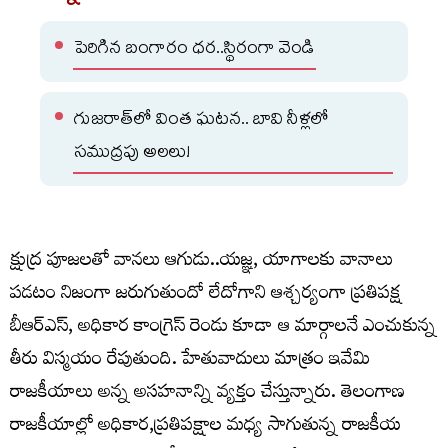
పెరిగిన బంగారం ధర..స్థిరంగా వెండి
గుజరాత్‌లో వింత ఘటన.. బావి నీళ్లలో
సముద్రపు అలలు!
క్షుద్ర పూజలతో వానలు ఆగుడు..యజ్ఞ, యాగాలకు వానాలు
పడటం నిజంగా జరుగుతుందో లేదోగాని ఆశ్చర్యంగా ప్రతిపక్ష
బీఆర్ఎస్, అధికార కాంగ్రెస్ రెండు కూడా ఆ మార్గాలనే ఎంచుకున్న
తీరు విస్మయం రేపుతుంది. హేతువాదులు మాత్రం ఇవేమి
రాజకీయాలు అన్న అసహనాన్ని వ్యక్తం చేస్తున్నారు. తెలంగాణ
రాజకీయాల్లో అధికార,ప్రతిపక్షాల మధ్య సాగుతున్న రాజకీయ