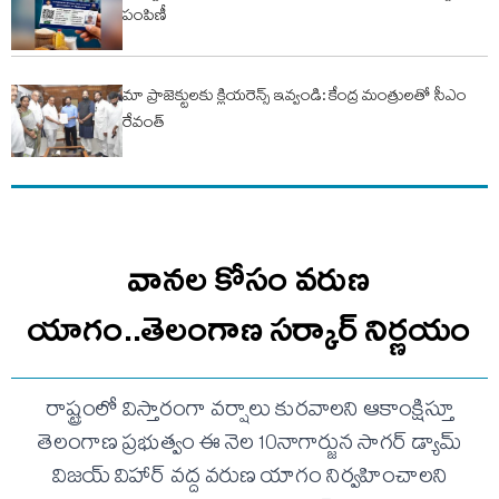
పంపిణీ
మా ప్రాజెక్టులకు క్లియరెన్స్ ఇవ్వండి: కేంద్ర మంత్రులతో సీఎం
రేవంత్
వానల కోసం వరుణ
యాగం..తెలంగాణ సర్కార్ నిర్ణయం
రాష్ట్రంలో విస్తారంగా వర్షాలు కురవాలని ఆకాంక్షిస్తూ
తెలంగాణ ప్రభుత్వం ఈ నెల 10నాగార్జున సాగర్ డ్యామ్
విజయ్ విహార్ వద్ద వరుణ యాగం నిర్వహించాలని