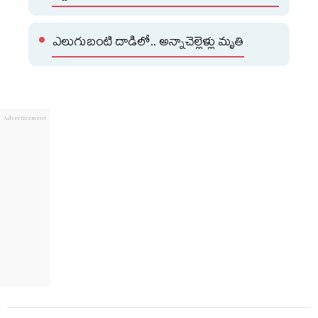
ఎలుగుబంటి దాడిలో.. అన్నాచెల్లెళ్లు మృతి