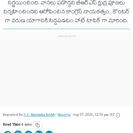
నిర్ణయించింది. వానలు పడొద్దని బీఆర్ఎస్ క్షుద్ర పూజలు
నిర్వహించిందని ఆరోపించిన కాంగ్రెస్ నాయకత్వం.. కౌంటర్
గా వరుణ యాగానికి సిద్దపడటం హాట్ టాపిక్ గా మారింది.
Reported by:
Y.V. Narsimha Reddy
|
తెలంగాణ‌
|
Aug 07, 2026, 12:36 pm IST
Read Time:
4 mins