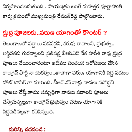
నిర్వహించబడుతుంది . సాయంత్రం జరిగే మహత్తర పూర్ణాహుతి
కార్యక్రమంలో ముఖ్యమంత్రి రేవంత్‌రెడ్డి పాల్గొంటారు.
క్షుద్ర పూజలకు..వరుణ యాగంతో కౌంటర్ ?
తెలంగాణలో వర్షాలు పడవద్దని, కరువు రావాలని, ప్రభుత్వం
అస్థిరతకు గురవ్వాలని ప్రతిపక్ష బీఆర్ఎస్ నేత హరీశ్ రావు క్షుద్ర
పూజలు చేయించారంటూ ఇటీవల సంచలన ఆరోపణలు చేసిన
కాంగ్రెస్ పార్టీ నాయకత్వం..తాజాగా వరుణ యాగానికి సిద్ద పడటం
హాట్ టాపిక్ గా మారింది. బీఆర్ఎస్ వాళ్లు వానలు పడొద్దని
పూజలు చేస్తే.తాము సమృద్దిగా వానలు పడాలని పూజలు
చేస్తామన్నట్లుగా కాంగ్రెస్ ప్రభుత్వం వరుణ యాగానికి
సిద్దపడినట్లుగా కనిపిస్తుంది.
మరిన్ని చదవండి :