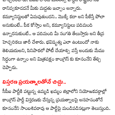
హెచ్చరించారు. బీజేపీ లాంటి మతతత్వ పార్టీని రాష్ట్రంలోనికి
రానివ్వకూడదనే మీకు మద్దతు ఇచ్చాం అన్నారు.
కమ్యూనిస్టులతో ఏమవుతుందని.. మొక్కే కదా అని పీకేస్తే పోలా
అనుకుంటే.. పీక కోస్తాం అని, కమ్యూనిస్టులు పదిమంది
ఉన్నారనుకుంటే.. ఆ పదిమంది మీ సంగతి తేలుస్తారు అని తీవ్ర
హెచ్చరికలు జారీ చేశారు. భవిష్యత్తు ఎలా ఉంటుందో నాకు
తెలియదుఅని, పినిపాకలో పోటీ చేయాల్సి వస్తే అందుకు మేము
సిద్ధంగా ఉన్నాం అని మిత్రపక్షం కాంగ్రెస్ కు కూనంనేని తేల్చి
చెప్పారు.
విస్తరణ ప్రయత్నాలతోనే చిచ్చు..
సీపీఐ పార్టీకి పట్టున్న ఉమ్మడి ఖమ్మం జిల్లాలోని నియోజకవర్గాల్లో
కాంగ్రెస్ పార్టీ విస్తరణకు చేస్తున్న ప్రయత్నాలపై అసహనంతోనే
కూనంనేని సాంబశివరావు ఆ పార్టీపై మండిపడినట్లుగా తెలుస్తుంది.