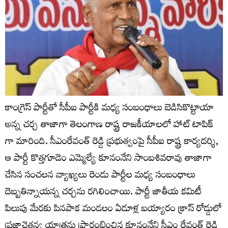
కాంగ్రెస్ పార్టీతో సీపీఐ పార్టీకి మధ్య సంబంధాలు బెడిసికొట్టాయా
అన్న చర్చ తాజాగా తెలంగాణ రాష్ట్ర రాజకీయాలలో హాట్ టాపిక్
గా మారింది. సీఎంరేవంత్ రెడ్డి ప్ర‌భుత్వంపై సీపీఐ రాష్ట్ర కార్యదర్శి,
ఆ పార్టీ కొత్తగూడెం ఎమ్మెల్యే కూనంనేని సాంబశివరావు తాజాగా
చేసిన సంచ‌లన వ్యాఖ్యలు రెండు పార్టీల మధ్య సంబంధాలు
దెబ్బతిన్నాయన్న చర్చను రగిలించాయి. పార్టీ జాతీయ కమిటీ
పిలుపు మేరకు పినపాక మండలం ఏడూళ్ల బయ్యారం క్రాస్ రోడ్డులో
ప్రజాచైతన్య యాత్రను ప్రారంభించిన కూనంనేని సీఎం రేవంత్ రెడ్డి