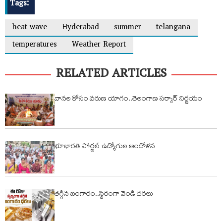
Tags:
heat wave
Hyderabad
summer
telangana
temperatures
Weather Report
RELATED ARTICLES
వానల కోసం వరుణ యాగం..తెలంగాణ సర్కార్ నిర్ణయం
భూభారతి పోర్టల్ ఉద్యోగుల ఆందోళన
తగ్గిన బంగారం..స్థిరంగా వెండి ధరలు