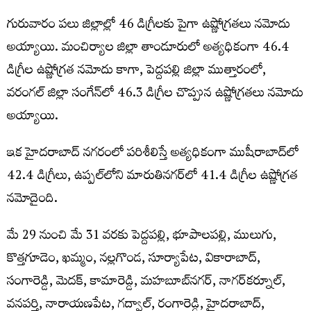
గురువారం ప‌లు జిల్లాల్లో 46 డిగ్రీల‌కు పైగా ఉష్ణోగ్ర‌త‌లు న‌మోదు
అయ్యాయి. మంచిర్యాల జిల్లా తాండూరులో అత్య‌ధికంగా 46.4
డిగ్రీల ఉష్ణోగ్ర‌త న‌మోదు కాగా, పెద్ద‌ప‌ల్లి జిల్లా ముత్తారంలో,
వ‌రంగ‌ల్ జిల్లా సంగేన్‌లో 46.3 డిగ్రీల చొప్పున ఉష్ణోగ్ర‌త‌లు న‌మోదు
అయ్యాయి.
ఇక హైద‌రాబాద్ న‌గ‌రంలో ప‌రిశీలిస్తే అత్య‌ధికంగా ముషీరాబాద్‌లో
42.4 డిగ్రీలు, ఉప్ప‌ల్‌లోని మారుతిన‌గ‌ర్‌లో 41.4 డిగ్రీల ఉష్ణోగ్ర‌త
న‌మోదైంది.
మే 29 నుంచి మే 31 వ‌ర‌కు పెద్ద‌ప‌ల్లి, భూపాల‌ప‌ల్లి, ములుగు,
కొత్త‌గూడెం, ఖ‌మ్మం, న‌ల్ల‌గొండ‌, సూర్యాపేట‌, వికారాబాద్,
సంగారెడ్డి, మెద‌క్, కామారెడ్డి, మ‌హ‌బూబ్‌న‌గ‌ర్, నాగ‌ర్‌క‌ర్నూల్,
వ‌న‌ప‌ర్తి, నారాయ‌ణ‌పేట‌, గ‌ద్వాల్, రంగారెడ్డి, హైద‌రాబాద్,