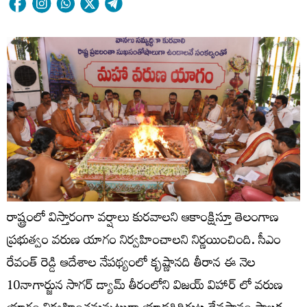
రాష్ట్రంలో విస్తారంగా వర్షాలు కురవాలని ఆకాంక్షిస్తూ తెలంగాణ
ప్రభుత్వం వరుణ యాగం నిర్వహించాలని నిర్ణయించింది. సీఎం
రేవంత్ రెడ్డి ఆదేశాల నేపథ్యంలో కృష్ణానది తీరాన ఈ నెల
10నాగార్జున సాగర్ డ్యామ్ తీరంలోని విజయ్ విహార్ లో వరుణ