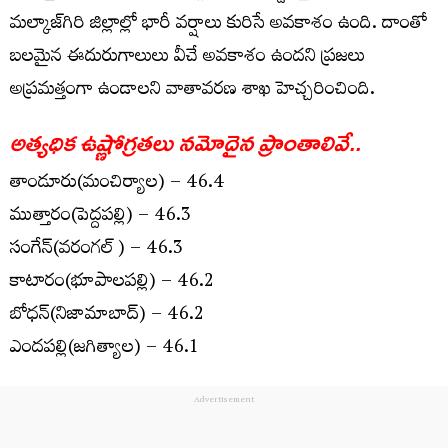
మ‌ల్కాజ్‌గిరి జిల్లాల్లో భారీ వ‌ర్షాలు కురిసే అవ‌కాశం ఉంది. దాంతో
బ‌ల‌మైన ఈదురుగాలులు వీచే అవ‌కాశం ఉంద‌ని ప్ర‌జ‌లు
అప్ర‌మ‌త్తంగా ఉండాల‌ని వాతావ‌ర‌ణ శాఖ హెచ్చ‌రించింది.
అత్య‌ధిక ఉష్ణోగ్ర‌త‌లు న‌మోదైన ప్రాంతాలివే..
తాండూరు(మంచిర్యాల‌) – 46.4
ముత్తారం(పెద్ద‌ప‌ల్లి) – 46.3
సంగేన్‌(వ‌రంగ‌ల్ ) – 46.3
కాటారం(భూపాల‌ప‌ల్లి) – 46.2
బోధ‌న్(నిజామాబాద్) – 46.2
ఎంద‌ప‌ల్లి(జ‌గిత్యాల‌) – 46.1