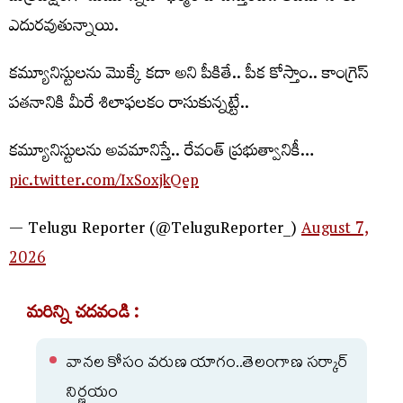
ఎదురవుతున్నాయి.
కమ్యూనిస్టుల‌ను మొక్కే కదా అని పీకితే.. పీక కోస్తాం.. కాంగ్రెస్
పతనానికి మీరే శిలాఫలకం రాసుకున్న‌ట్టే..
క‌మ్యూనిస్టుల‌ను అవ‌మానిస్తే.. రేవంత్ ప్ర‌భుత్వానికీ…
pic.twitter.com/IxSoxjkQep
— Telugu Reporter (@TeluguReporter_)
August 7,
2026
మరిన్ని చదవండి :
వానల కోసం వరుణ యాగం..తెలంగాణ సర్కార్
నిర్ణయం