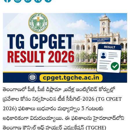
తెలంగాణలో పీజీ, పీజీ డిప్లొమా ,ఐదేళ్ల ఇంటిగ్రేటెడ్ కోర్సుల్లో
ప్రవేశాల కోసం నిర్వహించిన టీజీ సీపీగెట్-2026 (TG CPGET
2026) ఫలితాలు బుధవారం మధ్యాహ్నం 3 గంటలకు
అధికారికంగా విడుదలయ్యాయి. ఈ ఫలితాలను హైదరాబాద్‌లోని
తెలంగాణ కౌన్సిల్ ఆఫ్‌ హయ్యర్‌ ఎడ్యుకేషన్‌ (TGCHE)