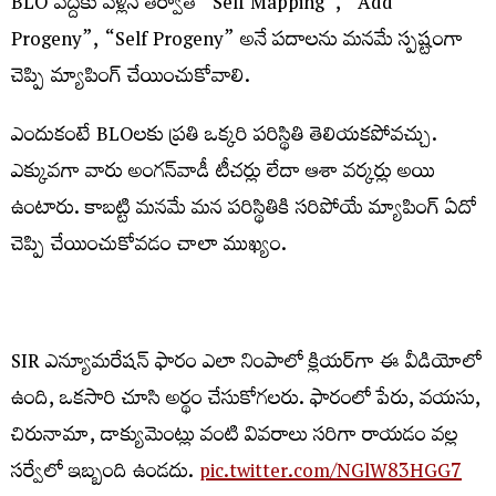
BLO వద్దకు వెళ్లిన తర్వాత “Self Mapping”, “Add
Progeny”, “Self Progeny” అనే పదాలను మనమే స్పష్టంగా
చెప్పి మ్యాపింగ్ చేయించుకోవాలి.
ఎందుకంటే BLOలకు ప్రతి ఒక్కరి పరిస్థితి తెలియకపోవచ్చు.
ఎక్కువగా వారు అంగన్‌వాడీ టీచర్లు లేదా ఆశా వర్కర్లు అయి
ఉంటారు. కాబట్టి మనమే మన పరిస్థితికి సరిపోయే మ్యాపింగ్ ఏదో
చెప్పి చేయించుకోవడం చాలా ముఖ్యం.
SIR ఎన్యూమరేషన్ ఫారం ఎలా నింపాలో క్లియర్‌గా ఈ వీడియోలో
ఉంది, ఒకసారి చూసి అర్థం చేసుకోగలరు. ఫారంలో పేరు, వయసు,
చిరునామా, డాక్యుమెంట్లు వంటి వివరాలు సరిగా రాయడం వల్ల
సర్వేలో ఇబ్బంది ఉండదు.
pic.twitter.com/NGlW83HGG7