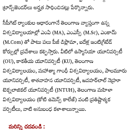
ట్రాన్స్‌జెండర్‌లు అర్హత సాధించినట్లు పేర్కొన్నారు.
సీపీగెట్ ర్యాంకుల ఆధారంగానే తెలంగాణ వ్యాప్తంగా ఉన్న
విశ్వవిద్యాలయాల్లో ఎంఏ (MA), ఎంఎస్సీ (M.Sc), ఎంకామ్
(M.Com) తో పాటు పలు పీజీ డిప్లొమా, ఐదేళ్ల ఇంటిగ్రేటేడ్
కోర్సుల్లో ప్రవేశాలు కల్పిస్తారు. వీటిలో ఉస్మానియా యూనివర్సిటీ
(OU), కాకతీయ యూనివర్సిటీ (KU), తెలంగాణ
విశ్వవిద్యాలయం, మహాత్మా గాంధీ విశ్వవిద్యాలయం, పాలమూరు
యూనివర్సిటీ, శాతవాహన యూనివర్సిటీ, జవహర్‌లాల్ నెహ్రూ
టెక్నలాజికల్ యూనివర్సిటీ (JNTUH), తెలంగాణ మహిళా
విశ్వవిద్యాలయం (కోటి ఉమెన్స్ కాలేజ్) వంటి ప్రతిష్టాత్మక
వర్సిటీలు, వాటి అనుబంధ కళాశాలున్నాయి.
మరిన్ని చదవండి :