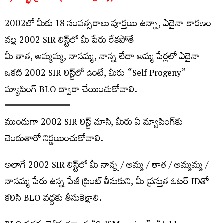
2002లో మీకు 18 సంవత్సరాలు పూర్తయి ఉన్నా, ఏదైనా కారణం
వల్ల 2002 SIR లిస్ట్‌లో మీ పేరు లేకపోతే —
మీ తాత, అమ్మమ్మ, నానమ్మ, నాన్న లేదా అమ్మ పేర్లలో ఏదైనా
ఒకటి 2002 SIR లిస్ట్‌లో ఉంటే, మీరు “Self Progeny”
మ్యాపింగ్ BLO ద్వారా చేయించుకోవాలి.
━━━━━━━━━━━━━
ముందుగా 2002 SIR లిస్ట్ చూసి, మీరు ఏ మ్యాపింగ్‌కు
చెందుతారో నిర్ణయించుకోవాలి.
అలాగే 2002 SIR లిస్ట్‌లో మీ నాన్న / అమ్మ / తాత / అమ్మమ్మ /
నానమ్మ పేరు ఉన్న పేజీ ప్రింట్ తీసుకుని, మీ ప్రస్తుత ఓటర్ IDతో
కలిసి BLO వద్దకు తీసుకెళ్లాలి.