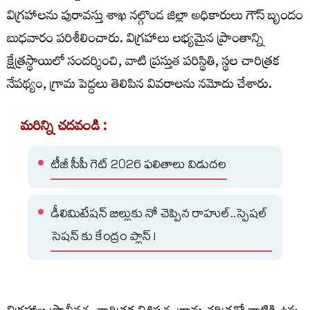
విగ్రహాలను పురావస్తు శాఖ నల్గొండ జిల్లా అధికారులు గౌస్ బృందం
బుధవారం పరిశీలించారు. విగ్రహాలు లభ్యమైన ప్రాంతాన్ని
క్షేత్రస్థాయిలో సందర్శించి, వాటి ప్రస్తుత పరిస్థితి, స్థల చారిత్రక
నేపథ్యం, గ్రామ పెద్దలు తెలిపిన వివరాలను నమోదు చేశారు.
మరిన్ని చదవండి :
టీజీ సీపీ గెట్ 2026 ఫలితాలు విడుదల
డీలిమిటేషన్ బిల్లుకు నో చెప్పిన రాహుల్..స్పెషల్
సెషన్ కు కేంద్రం ప్లాన్ !