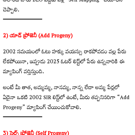
అలాంటి వారు BLO వద్దకు వెళ్లి “Self Mapping” చేయాలని
చెప్పాలి.
━━━━━━━━━━━━━
2) యాడ్ ప్రోజెనీ (Add Progeny)
2002 సమయంలో ఓటు హక్కు వయస్సు రాకపోవడం వల్ల పేరు
లేకపోయినా, ఇప్పుడు 2025 ఓటర్ లిస్ట్‌లో పేరు ఉన్నవారికి ఈ
మ్యాపింగ్ వర్తిస్తుంది.
అంటే మీ తాత, అమ్మమ్మ, నానమ్మ, నాన్న లేదా అమ్మ పేర్లలో
ఏదైనా ఒకటి 2002 SIR లిస్ట్‌లో ఉంటే, మీరు తప్పనిసరిగా “Add
Progeny” మ్యాపింగ్ చేయించుకోవాలి.
━━━━━━━━━━━━━
3) సెల్ఫ్ ప్రోజెనీ (Self Progeny)