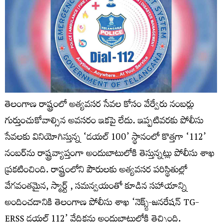
తెలంగాణ రాష్ట్రంలో అత్యవసర సేవల కోసం వేర్వేరు నంబర్లు
గుర్తుంచుకోవాల్సిన అవసరం ఇకపై లేదు. ఇప్పటివరకు పోలీసు
సేవలకు వినియోగిస్తున్న ‘డయల్ 100’ స్థానంలో కొత్తగా ‘112’
నంబర్‌ను రాష్ట్రవ్యాప్తంగా అందుబాటులోకి తెస్తున్నట్లు పోలీసు శాఖ
ప్రకటించింది. రాష్ట్రంలోని పౌరులకు అత్యవసర పరిస్థితుల్లో
వేగవంతమైన, స్మార్ట్ , సమన్వయంతో కూడిన సహాయాన్ని
అందించడానికి తెలంగాణ పోలీసు శాఖ ‘నెక్స్ట్-జనరేషన్ TG-
ERSS డయల్ 112’ వేదికను అందుబాటులోకి తెచ్చింది.