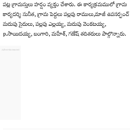
పట్ల గ్రామస్తులు హర్షం వ్యక్తం చేశారు. ఈ కార్యక్రమములో గ్రామ
కార్యదర్శి సునీత, గ్రామ పెద్దలు పల్లపు రాములు,మాజీ ఉపసర్పంచ్
మదుపు సైదులు, పల్లపు ఎల్లయ్య, మదుపు వెంకటయ్య,
p.సాయిదయ్య, బంగారి, మహేశ్, గణేష్ తదితరులు పాల్గొన్నారు.