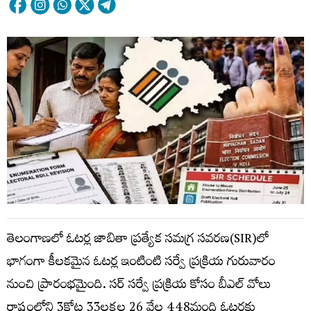
తెలంగాణలో ఓటర్ల జాబితా ప్రత్యేక సమగ్ర సవరణ(SIR)లో
భాగంగా కీలకమైన ఓటర్ల ఇంటింటి సర్వే ప్రక్రియ గురువారం
నుంచి ప్రారంభమైంది. సర్ సర్వే ప్రక్రియ కోసం బీఎల్ వోలు
రాష్ట్రంలోని 3కోట్ల 33లక్షల 26 వేల 448మంది ఓటర్లకు