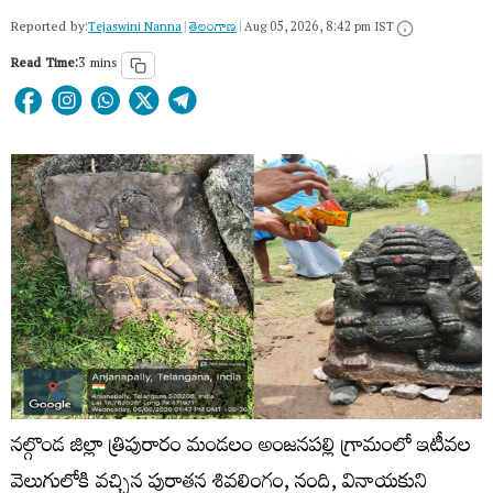
Reported by:
Tejaswini Nanna
|
తెలంగాణ‌
|
Aug 05, 2026, 8:42 pm IST
Read Time:
3 mins
నల్గొండ జిల్లా త్రిపురారం మండలం అంజనపల్లి గ్రామంలో ఇటీవల
వెలుగులోకి వచ్చిన పురాతన శివలింగం, నంది, వినాయకుని