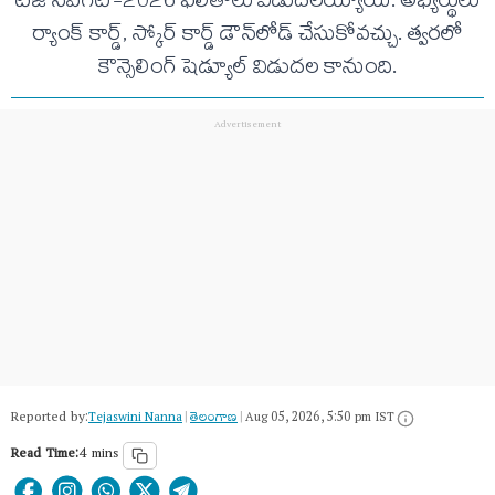
టీజీ సీపీగెట్-2026 ఫలితాలు విడుదలయ్యాయి. అభ్యర్థులు
ర్యాంక్ కార్డ్, స్కోర్ కార్డ్ డౌన్‌లోడ్ చేసుకోవచ్చు. త్వరలో
కౌన్సెలింగ్ షెడ్యూల్ విడుదల కానుంది.
Reported by:
Tejaswini Nanna
|
తెలంగాణ‌
|
Aug 05, 2026, 5:50 pm IST
Read Time:
4 mins