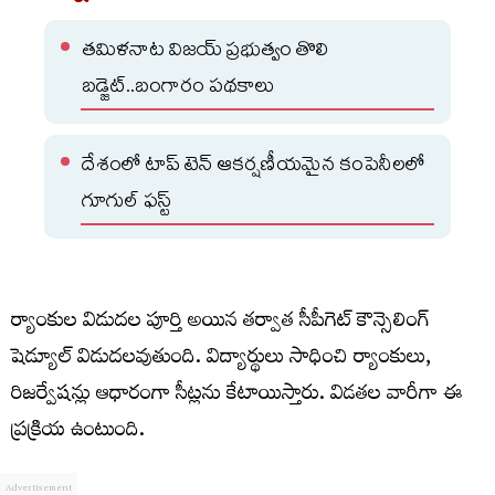
తమిళనాట విజయ్ ప్రభుత్వం తొలి
బడ్జెట్‌..బంగారం పథకాలు
దేశంలో టాప్ టెన్ ఆకర్షణీయమైన కంపెనీలలో
గూగుల్‌ ఫస్ట్‌
ర్యాంకుల విడుదల పూర్తి అయిన తర్వాత సీపీగెట్ కౌన్సెలింగ్
షెడ్యూల్ విడుదలవుతుంది. విద్యార్థులు సాధించి ర్యాంకులు,
రిజర్వేషన్లు ఆధారంగా సీట్లను కేటాయిస్తారు. విడతల వారీగా ఈ
ప్రక్రియ ఉంటుంది.