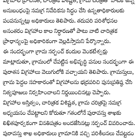
విగ్రహాల ప్రాచీనత, చారిత్రక విశిష్టత, గ్రామ చరిత్రతో వాటికి ఉన్న
అనుబంధంపై సమగ్ర నివేదికను సిద్ధం చేసి ఉన్నతాధికారులకు
పంపనున్నట్లు అధికారులు తెలిపారు. తదుపరి పరిశోధనల
అనంతరం విగ్రహాల కాల నిర్ధారణతో పాటు వాటి చారిత్రక
ప్రాధాన్యంపై అధికారికంగా వెల్లడిస్తామని పేర్కొన్నారు.
ఈ సందర్భంగా గ్రామ సర్పంచ్ కందుల వెంకటేశ్వర్లు
మాట్లాడుతూ, గ్రామంలో చేపట్టిన అభివృద్ధి పనుల సందర్భంగా ఈ
పురాతన విగ్రహాలు వెలుగులోకి వచ్చాయని తెలిపారు. గ్రామస్తులు,
గ్రామ పెద్దల సహకారంతో విగ్రహాలను భద్రపరిచి పునఃప్రతిష్ఠ చేసి
నిత్యపూజలు నిర్వహించాలని నిర్ణయించినట్లు చెప్పారు.
విగ్రహాల అస్తిత్వం, చారిత్రక విశిష్టత, గ్రామ చరిత్రపై సమగ్ర
అధ్యయనం చేపట్టాలని కోరుతూ గతంలోనే పురావస్తు శాఖకు
లిఖితపూర్వకంగా వినతిపత్రం అందజేసినట్లు సర్పంచ్ వివరించారు.
పురావస్తు శాఖ అధికారులు గ్రామానికి వచ్చి పరిశీలనలు చేపట్టడం