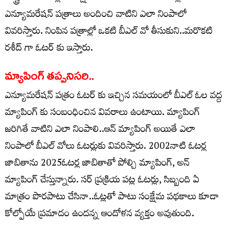
ఎన్యూమరేషన్ పత్రాలు అందించి వాటిని ఎలా నింపాలో
వివరిస్తారు. నింపిన పత్రాల్లో ఒకటి బీఎల్ వో తీసుకుని..మరొకటి
రశీద్ గా ఓటర్ కు ఇస్తారు.
మ్యాపింగ్ తప్పనిసరి..
ఎన్యూమరేషన్ పత్రం ఓటర్ కు ఇచ్చిన సమయంలో బీఎల్ ఓల వద్ద
మ్యాపింగ్ కు సంబంధించిన వివరాలు ఉంటాయి. మ్యాపింగ్
జరిగితే వాటిని ఎలా నింపాలి..ఆన్ మ్యాపింగ్ అయితే ఎలా
నింపాలో బీఎల్ వోలు ఓటర్లుకు వివరిస్తారు. 2002నాటి ఓటర్ల
జాబితాను 2025ఓటర్ల జాబితాతో పోల్చి మ్యాపింగ్, అన్
మ్యాపింగ్ చేస్తున్నారు. సర్ ప్రక్రియ పట్ల ఓటర్లు, సిబ్బంది ఏ
మాత్రం పొరపాటు చేసినా..ఓట్లతో పాటు సంక్షేమ పథకాలు కూడా
కోల్పోయే ప్రమాదం ఉందన్న ఆందోళన వ్యక్తం అవుతుంది.