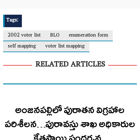
Tags:
2002 voter list
BLO
enumeration form
self mapping
voter list mapping
RELATED ARTICLES
అంజనపల్లిలో పురాతన విగ్రహాల
పరిశీలన…పురావస్తు శాఖ అధికారుల
క్షేత్రస్థాయి సందర్శన..