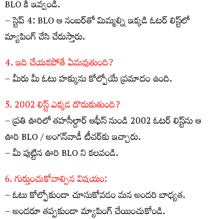
BLO కి ఇవ్వండి.
– స్టెప్ 4: BLO ఆ నంబర్‌తో మిమ్మల్ని ఇక్కడి ఓటర్ లిస్ట్‌లో
మ్యాపింగ్ చేసి చేరుస్తారు.
4. ఇది చేయకపోతే ఏమవుతుంది?
– మీరు మీ ఓటు హక్కును కోల్పోయే ప్రమాదం ఉంది.
5. 2002 లిస్ట్ ఎక్కడ దొరుకుతుంది?
– ప్రతి ఊరిలో తహసీల్దార్ ఆఫీస్ నుండి 2002 ఓటర్ లిస్ట్‌ను ఆ
ఊరి BLO / అంగన్‌వాడీ టీచర్‌కు ఇచ్చారు.
– మీ పుట్టిన ఊరి BLO ని కలవండి.
6. గుర్తుంచుకోవాల్సిన విషయం:
– ఓటు కోల్పోకుండా చూసుకోవడం మన అందరి బాధ్యత.
– అందరూ తప్పకుండా మ్యాపింగ్ చేయించుకోండి.