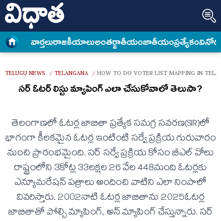
వార్త‌లు
రాజకీయాలు
అంత‌ర్జాతీయం
జాతీయం
ప్రత్యేకం
వినోద
TELUGU NEWS
TELANGANA
HOW TO DO VOTER LIST MAPPING IN TELA
/
/
సర్ ఓటర్ లిస్టు మ్యాపింగ్ ఎలా చేసుకోవాలో తెలుసా?
తెలంగాణలో ఓటర్ల జాబితా ప్రత్యేక సమగ్ర సవరణ(SIR)లో
భాగంగా కీలకమైన ఓటర్ల ఇంటింటి సర్వే ప్రక్రియ గురువారం
నుంచి ప్రారంభమైంది. సర్ సర్వే ప్రక్రియ కోసం బీఎల్ వోలు
రాష్ట్రంలోని 3కోట్ల 33లక్షల 26 వేల 448మంది ఓటర్లకు
ఎన్యూమరేషన్ పత్రాలు అందించి వాటిని ఎలా నింపాలో
వివరిస్తారు. 2002నాటి ఓటర్ల జాబితాను 2025ఓటర్ల
జాబితాతో పోల్చి మ్యాపింగ్, అన్ మ్యాపింగ్ చేస్తున్నారు. సర్