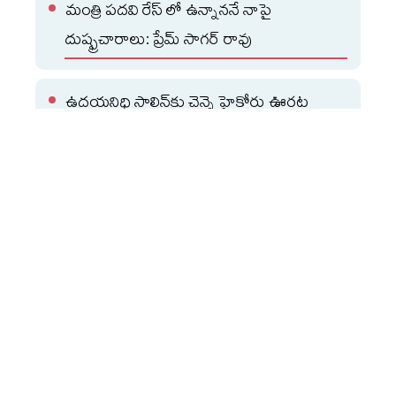
మంత్రి పదవి రేస్ లో ఉన్నాననే నాపై
దుష్ఫ్రచారాలు: ప్రేమ్ సాగర్ రావు
ఉదయనిధి స్టాలిన్‌కు చెన్నై హైకోర్టు ఊరట
ఈ కార్యక్రమంలో డీజీలు, సీపీలు, సీఐడీ చీఫ్‌ చారుసిన్హా, సైబర్‌
సెక్యూరిటీ బ్యూరో డైరెక్టర్‌ షికాగోయల్‌ హాజరయ్యారు.