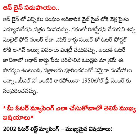
ఆన్ లైన్ సదుపాయం..
ఆన్ లైన్ లో ఎన్నికల సంఘం అధికారిక వైబ్ సైట్ లోకి వెళ్లి సైతం
ఎన్యూమరేషన్ పత్రం నింపవచ్చు. గతంలో రిజిస్ట్రేషన్ చేసుకుని ఉన్న
మొబైల్ ఫోన్ నంబర్ లేదా ఎపిక్ కార్డు నంబర్ తో ఓటర్ పోర్టల్
లోకి లాగిన్ అయ్యి వివరాలు ఎంట్రీ చేయవచ్చు. అయితే ఓటర్
జాబితాలో ఆధార్ కార్డు పేరు సరిపోలిన ఓటర్లకు మాత్రమే ఈ
సౌకర్యం ఉంటుంది. పత్రాలను పూరించడంతో ఏమైనా సందేహాలు
ఉన్నా…బీఎల్ వో ఇంటికి రాకపోయినా 1950టోల్ ఫ్రీ నెంబర్ కు
సంప్రదించవచ్చు.
* మీ ఓటర్ మ్యాపింగ్ ఎలా చేసుకోవాలో తెలిపే ముఖ్య
విషయాలు*
2002 ఓటర్ లిస్ట్ మ్యాపింగ్ – ముఖ్యమైన విషయాలు: