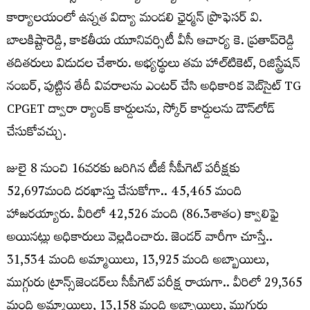
కార్యాలయంలో ఉన్నత విద్యా మండలి ఛైర్మన్‌ ప్రొఫెసర్‌ వి.
బాలకిష్టారెడ్డి, కాకతీయ యూనివర్సిటీ వీసీ ఆచార్య కె. ప్రతాప్‌రెడ్డి
తదితరులు విడుదల చేశారు. అభ్యర్థులు తమ హాల్‌టికెట్, రిజిస్ట్రేషన్
నంబర్, పుట్టిన తేదీ వివరాలను ఎంటర్ చేసి అధికారిక వెబ్‌సైట్ TG
CPGET ద్వారా ర్యాంక్ కార్డులను, స్కోర్ కార్డులను డౌన్‌లోడ్
చేసుకోవచ్చు.
జులై 8 నుంచి 16వరకు జరిగిన టీజీ సీపీగెట్ పరీక్షకు
52,697మంది దరఖాస్తు చేసుకోగా.. 45,465 మంది
హాజరయ్యారు. వీరిలో 42,526 మంది (86.3శాతం) క్వాలిఫై
అయినట్లు అధికారులు వెల్లడించారు. జెండర్‌ వారీగా చూస్తే..
31,534 మంది అమ్మాయిలు, 13,925 మంది అబ్బాయిలు,
ముగ్గురు ట్రాన్స్‌జెండర్‌లు సీపీగెట్‌ పరీక్ష రాయగా.. వీరిలో 29,365
మంది అమ్మాయిలు, 13,158 మంది అబ్బాయిలు, ముగ్గురు