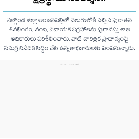
నల్గొండ జిల్లా అంజనపల్లిలో వెలుగులోకి వచ్చిన పురాతన
శివలింగం, నంది, వినాయక విగ్రహాలను పురావస్తు శాఖ
అధికారులు పరిశీలించారు. వాటి చారిత్రక ప్రాధాన్యంపై
సమగ్ర నివేదిక సిద్ధం చేసి ఉన్నతాధికారులకు పంపనున్నారు.