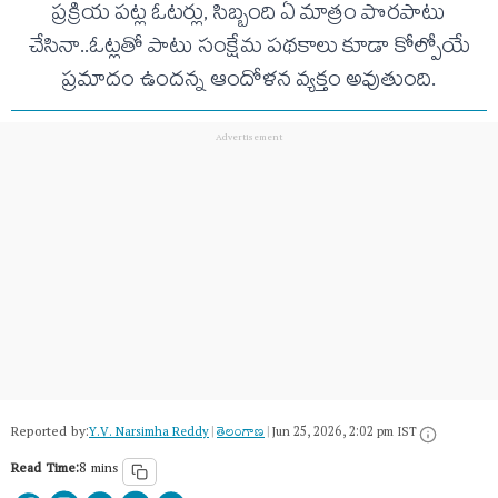
ప్రక్రియ పట్ల ఓటర్లు, సిబ్బంది ఏ మాత్రం పొరపాటు
చేసినా..ఓట్లతో పాటు సంక్షేమ పథకాలు కూడా కోల్పోయే
ప్రమాదం ఉందన్న ఆందోళన వ్యక్తం అవుతుంది.
Reported by:
Y.V. Narsimha Reddy
|
తెలంగాణ‌
|
Jun 25, 2026, 2:02 pm IST
Read Time:
8 mins