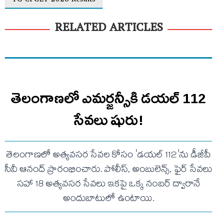
TG CPGET 2026 Results
RELATED ARTICLES
తెలంగాణలో ఎమర్జన్సీకి డయల్ 112
సేవలు షురు!
తెలంగాణలో అత్యవసర సేవల కోసం 'డయల్ 112'ను డీజీపీ
సీవీ ఆనంద్ ప్రారంభించారు. పోలీస్, అంబులెన్స్, ఫైర్ సేవలు
సహా 18 అత్యవసర సేవలు ఇకపై ఒక్క నంబర్ ద్వారానే
అందుబాటులో ఉంటాయి.