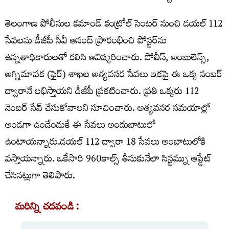
తెలంగాణ పోలీసుల కమాండ్‌ కంట్రోల్‌ సెంటర్‌ నుంచి డయల్‌ 112
సేవలను డీజీపీ సీవీ ఆనంద్‌ ప్రారంభించి పోస్టర్‌ను
ఉన్నతాధికారులతో కలిసి ఆవిష్కరించారు. పోలీస్, అంబులెన్స్,
అగ్నిమాపక (ఫైర్) శాఖల అత్యవసర సేవలు ఇకపై ఈ ఒక్క నంబర్
ద్వారానే లభిస్తాయని డీజీపీ ప్రకటించారు. ప్రతి ఒక్కరు 112
నెంబర్ సేవ్ చేసుకోవాలని సూచించారు. అత్యవసర సమయాల్లో
అండగా ఉండేందుకే ఈ సేవలు అందుబాటులో
ఉంటాయన్నారు.డయల్‌ 112 ద్వారా 18 సేవలు అంబాటులోకి
వస్తాయన్నారు. ఒకేసారి 960కాల్స్ తీసుకునేలా సిస్టమ్ను ఆప్డేట్
చేసినట్లుగా తెలిపారు.
మరిన్ని చదవండి :