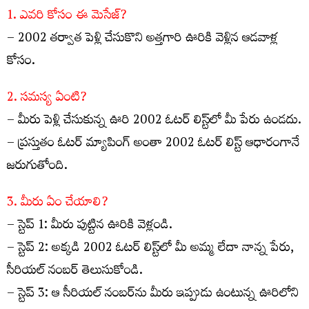
1. ఎవరి కోసం ఈ మెసేజ్?
– 2002 తర్వాత పెళ్లి చేసుకొని అత్తగారి ఊరికి వెళ్లిన ఆడవాళ్ల
కోసం.
2. సమస్య ఏంటి?
– మీరు పెళ్లి చేసుకున్న ఊరి 2002 ఓటర్ లిస్ట్‌లో మీ పేరు ఉండదు.
– ప్రస్తుతం ఓటర్ మ్యాపింగ్ అంతా 2002 ఓటర్ లిస్ట్ ఆధారంగానే
జరుగుతోంది.
3. మీరు ఏం చేయాలి?
– స్టెప్ 1: మీరు పుట్టిన ఊరికి వెళ్లండి.
– స్టెప్ 2: అక్కడి 2002 ఓటర్ లిస్ట్‌లో మీ అమ్మ లేదా నాన్న పేరు,
సీరియల్ నంబర్ తెలుసుకోండి.
– స్టెప్ 3: ఆ సీరియల్ నంబర్‌ను మీరు ఇప్పుడు ఉంటున్న ఊరిలోని