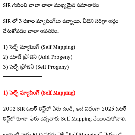
SIR గురించి చాలా చాలా ముఖ్యమైన సమాచారం
SIR లో 3 రకాల మ్యాపింగ్‌లు ఉన్నాయి. వీటిని సరిగ్గా అర్థం
చేసుకోవడం చాలా అవసరం.
1) సెల్ఫ్ మ్యాపింగ్ (Self Mapping)
2) యాడ్ ప్రోజెనీ (Add Progeny)
3) సెల్ఫ్ ప్రోజెనీ (Self Progeny)
━━━━━━━━━━━━━
1) సెల్ఫ్ మ్యాపింగ్ (Self Mapping)
2002 SIR ఓటర్ లిస్ట్‌లో పేరు ఉండి, అదే విధంగా 2025 ఓటర్
లిస్ట్‌లో కూడా పేరు ఉన్నవారు Self Mapping చేయించుకోవాలి.