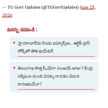
— TG Govt Updates (@TGGovtUpdates)
June 25,
2026
మరిన్ని చదవండి :
హైదరాబాద్‌కు రెండు ఐమ్యాక్స్‌లు.. ఆర్టీసీ క్రాస్​
రోడ్స్​లో తొలి థియేటర్​
తెలంగాణ కొత్త సీఎస్‌గా సంజయ్‌ జాజు? కేంద్ర
సర్వీసుల నుంచి వెనక్కు రావడం వెనుక
కారణమిదేనా?