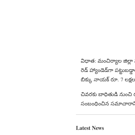
విధాత: మంచిర్యాల జిల్ల
రెడ్ హ్యాండెడ్‌గా పట్టు
బిక్కు నాయక్ రూ. 7 లక్ష
చివరకు బాధితుడి నుంచి ర
సంబంధించిన సమాచారాన్
Latest News