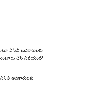
కుంటూ ఏసీబీ అధికారులకు
ాలు మంజూరు చేసే విషయంలో
అవినీతి అధికారులకు