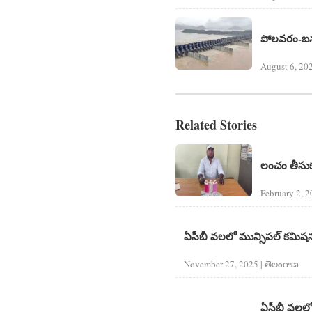
పోలవరం-బనకచర
August 6, 20
Related Stories
లంచం తీసుకు
February 2, 2
ఏసీబీ వలలో మున్సిపల్ కమిషన
November 27, 2025 | తెలంగాణ‌
ఏసీబీ వలలో