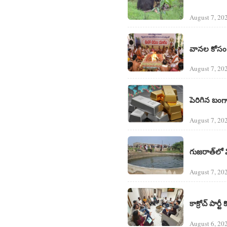
August 7, 20
వానల కోసం 
August 7, 20
పెరిగిన బంగా
August 7, 20
గుజరాత్‌లో
August 7, 20
కాక్రోచ్ పార్టీ
August 6, 20