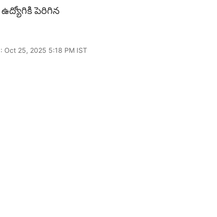
ద్యోగికి పెరిగిన
: Oct 25, 2025 5:18 PM IST