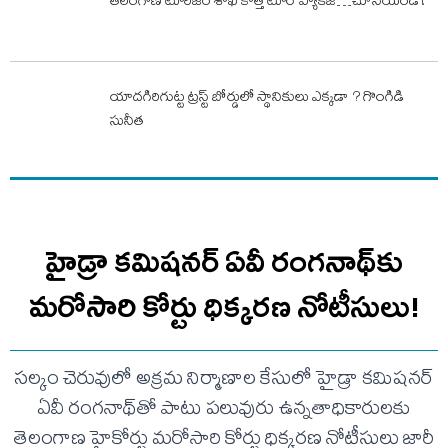
తెలంగాణ టూరిజం శాఖ కొత్త టూర్ ప్యాకేజీ…చూసేయండి !
యాదగిరిగుట్ట ట్రస్ట్ బోర్డులో స్థానికులు ఎక్కడా ? గొంగిడి
సునీత
హైడ్రా కమిషనర్ ఏవీ రంగనాథ్‌కు
మరోసారి కోర్టు ధిక్కరణ నోటీసులు!
సల్కం చెరువులో అక్రమ నిర్మాణాల కేసులో హైడ్రా కమిషనర్
ఏవీ రంగనాథ్‌తో పాటు పలువురు ఉన్నతాధికారులకు
తెలంగాణ హైకోర్టు మరోసారి కోర్టు ధిక్కరణ నోటీసులు జారీ