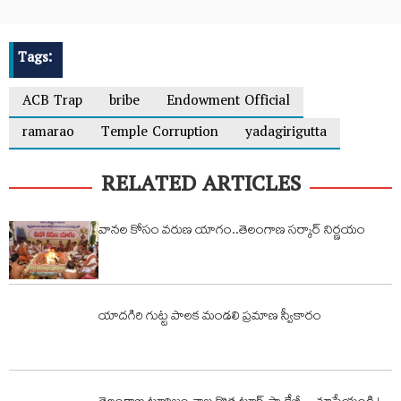
Tags:
ACB Trap
bribe
Endowment Official
ramarao
Temple Corruption
yadagirigutta
RELATED ARTICLES
వానల కోసం వరుణ యాగం..తెలంగాణ సర్కార్ నిర్ణయం
యాదగిరి గుట్ట పాలక మండలి ప్రమాణ స్వీకారం