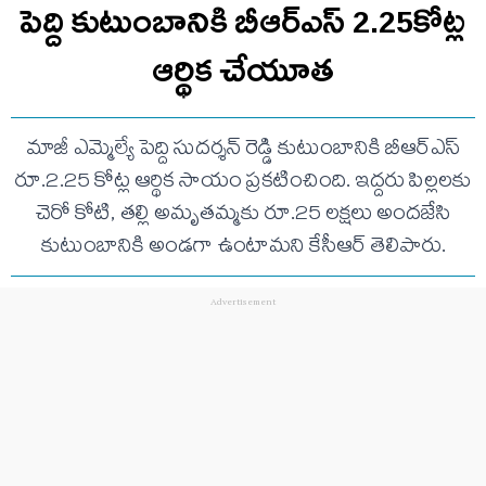
పెద్ది కుటుంబానికి బీఆర్ఎస్ 2.25కోట్ల
ఆర్థిక చేయూత
మాజీ ఎమ్మెల్యే పెద్ది సుదర్శన్ రెడ్డి కుటుంబానికి బీఆర్ఎస్
రూ.2.25 కోట్ల ఆర్థిక సాయం ప్రకటించింది. ఇద్దరు పిల్లలకు
చెరో కోటి, తల్లి అమృతమ్మకు రూ.25 లక్షలు అందజేసి
కుటుంబానికి అండగా ఉంటామని కేసీఆర్ తెలిపారు.