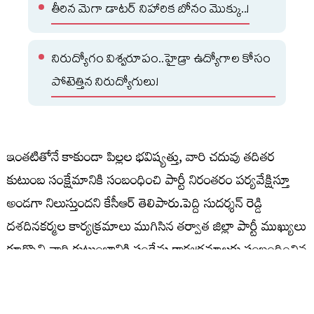
తీరిన మెగా డాటర్ నిహారిక బోనం మొక్కు..!
నిరుద్యోగం విశ్వరూపం..హైడ్రా ఉద్యోగాల కోసం
పోటెత్తిన నిరుద్యోగులు!
ఇంతటితోనే కాకుండా పిల్లల భవిష్యత్తు, వారి చదువు తదితర
కుటుంబ సంక్షేమానికి సంబంధించి పార్టీ నిరంతరం పర్యవేక్షిస్తూ
అండగా నిలుస్తుందని కేసీఆర్ తెలిపారు.పెద్ది సుదర్శన్ రెడ్డి
దశదినకర్మల కార్యక్రమాలు ముగిసిన తర్వాత జిల్లా పార్టీ ముఖ్యులు
కూర్చొని వారి కుటుంబానికి సంక్షేమ కార్యక్రమాలకు సంబంధించిన
నిర్ణయాలు తీసుకుంటారనీ, ఎల్లకాలం వారి కుటుంబానికి పార్టీ
అండగా ఉంటుందని కేసీఆర్ పునరుద్ఘాటించారు.