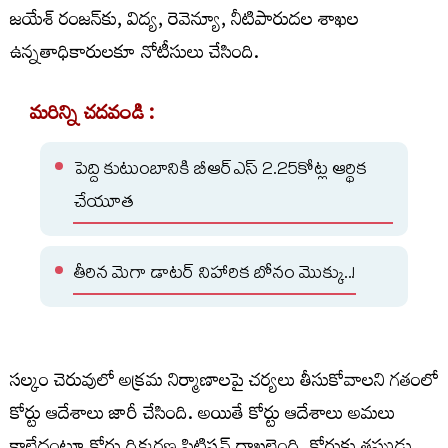
జయేశ్ రంజన్‌కు, విద్య, రెవెన్యూ, నీటిపారుదల శాఖల
ఉన్నతాధికారులకూ నోటీసులు చేసింది.
మరిన్ని చదవండి :
పెద్ది కుటుంబానికి బీఆర్ఎస్ 2.25కోట్ల ఆర్థిక
చేయూత
తీరిన మెగా డాటర్ నిహారిక బోనం మొక్కు..!
సల్కం చెరువులో అక్రమ నిర్మాణాలపై చర్యలు తీసుకోవాలని గతంలో
కోర్టు ఆదేశాలు జారీ చేసింది. అయితే కోర్టు ఆదేశాలు అమలు