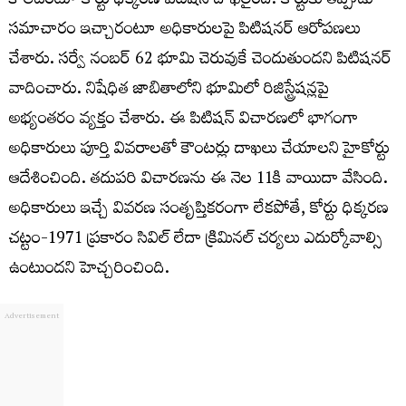
కాలేదంటూ కోర్టు ధిక్కరణ పిటిషన్ దాఖలైంది. కోర్టుకు తప్పుడు
సమాచారం ఇచ్చారంటూ అధికారులపై పిటిషనర్ ఆరోపణలు
చేశారు. సర్వే నంబర్ 62 భూమి చెరువుకే చెందుతుందని పిటిషనర్
వాదించారు. నిషేధిత జాబితాలోని భూమిలో రిజిస్ట్రేషన్లపై
అభ్యంతరం వ్యక్తం చేశారు. ఈ పిటిషన్ విచారణలో భాగంగా
అధికారులు పూర్తి వివరాలతో కౌంటర్లు దాఖలు చేయాలని హైకోర్టు
ఆదేశించింది. తదుపరి విచారణను ఈ నెల 11కి వాయిదా వేసింది.
అధికారులు ఇచ్చే వివరణ సంతృప్తికరంగా లేకపోతే, కోర్టు ధిక్కరణ
చట్టం-1971 ప్రకారం సివిల్ లేదా క్రిమినల్ చర్యలు ఎదుర్కోవాల్సి
ఉంటుందని హెచ్చరించింది.