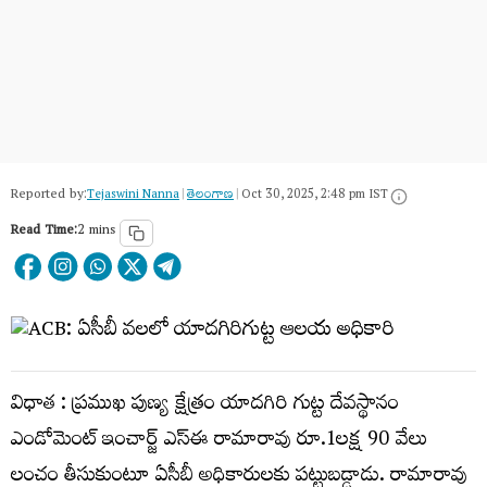
Reported by:
Tejaswini Nanna
|
తెలంగాణ‌
|
Oct 30, 2025, 2:48 pm IST
Read Time:
2 mins
విధాత : ప్రముఖ పుణ్య క్షేత్రం యాదగిరి గుట్ట దేవస్థానం
ఎండోమెంట్ ఇంచార్జ్ ఎస్ఈ రామారావు రూ.1లక్ష 90 వేలు
లంచం తీసుకుంటూ ఏసీబీ అధికారులకు పట్టుబడ్డాడు. రామారావు