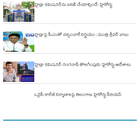
హైడ్రా కమిషనర్‌ను బదిలీ చేయాల్సిందే: హైకోర్టు
హైడ్రాపై సీఎంతో చర్చించాకే నిర్ణయం : మంత్రి శ్రీధర్ బాబు
హైడ్రా కమిషనర్ రంగనాథ్ తొలగింపుకు హైకోర్టు ఆదేశాలు
ఒవైసీ కాలేజీ నిర్మాణాలపై తెలంగాణ హైకోర్టు సీరియస్