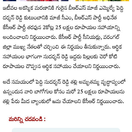
ఇటీవల అకస్మిక మరణానికి గురైన బీఆర్ఎస్ మాజీ ఎమ్మెల్యే పెద్ది
దర్శన్ రెడ్డి కుటుంబానికి మాజీ సీఎం, బీఆర్ఎస్ పార్టీ అధినేత
కేసీఆర్ పార్టీ తరఫున 2కోట్ల 25 లక్షల రూపాయల సహాయాన్ని
అందించాలని నిర్ణయించారు. కేసీఆర్ పార్టీ సీనియర్లు, వరంగల్
జిల్లా ముఖ్య నేతలతో చర్చించి ఈ నిర్ణయం తీసుకున్నారు. ఆర్థిక
సహాయంల భాగంగా సుదర్శన్ రెడ్డి ఇద్దరు పిల్లలకు చెరో కోటి
రూపాయల చొప్పున ఆర్థిక సహాయం చేయాలని నిర్ణయించారు.
అదే సమయంలో పెద్ది సుదర్శన్ రెడ్డి తల్లి అమృతమ్మ వృద్ధాప్యంలో
ఉన్నందున వారి బాగోగుల కోసం మరో 25 లక్షలు రూపాయలను
తల్లి పేరు మీద బ్యాంకులో జమ చేయాలని కేసీఆర్ నిర్ణయించారు.
మరిన్ని చదవండి :