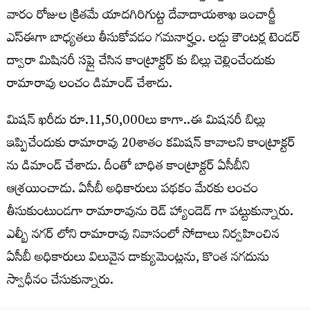
వారం రోజుల క్రితమే యాదగిరిగుట్ట దేవాదాయశాఖ ఇంచార్జీ
ఎస్ఈగా బాధ్యతలు తీసుకోవడం గమనార్హం. లడ్డు కౌంటర్ల టెండర్
ద్వారా మిషినరీ సప్లై చేసిన కాంట్రాక్టర్ కు బిల్లు చెల్లించేందుకు
రామారావు లంచం డిమాండ్ చేశాడు.
మిషన్ ఖరీదు రూ.11,50,000లు కాగా..ఈ మిషనరీ బిల్లు
ఇప్పిచేందుకు రామారావు 20శాతం కమిషన్ కావాలని కాంట్రాక్టర్
ను డిమాండ్ చేశాడు. దీంతో బాధిత కాంట్రాక్టర్ ఏసీబీని
ఆశ్రయించాడు. ఏసీబీ అధికారులు పథకం మేరకు లంచం
తీసుకుంటుండగా రామారావును రెడ్ హ్యాండెడ్ గా పట్టుకున్నారు.
ఎల్బీ నగర్ లోని రామారావు నివాసంలో సోదాలు నిర్వహించిన
ఏసీబీ అధికారులు విలువైన డాక్యుమెంట్లను, కొంత నగదును
స్వాధీనం చేసుకున్నారు.