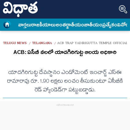
వార్త‌లు
రాజకీయాలు
అంత‌ర్జాతీయం
జాతీయం
ప్రత్యేకం
వినోద
TELUGU NEWS
TELANGANA
ACB TRAP YADIRIGUTTA TEMPLE OFFICIAL
/
/
ACB: ఏసీబీ వలలో యాదగిరిగుట్ట ఆలయ అధికారి
యాదగిరిగుట్ట దేవస్థానం ఎండోమెంట్ ఇంచార్జ్ ఎస్ఈ
రామారావు రూ. 1.90 లక్షలు లంచం తీసుకుంటూ ఏసీబీకి
రెడ్ హ్యాండెడ్‌గా పట్టుబడ్డాడు.