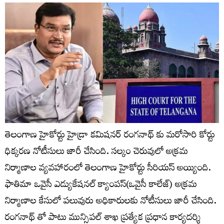
తెలంగాణ హైకోర్టు హైడ్రా కమిషనర్ రంగనాథ్ కు మరోసారి కోర్టు
ధిక్కరణ నోటీసులు జారీ చేసింది. సల్కం చెరువులో అక్రమ
నిర్మాణాల వ్యవహారంలో తెలంగాణ హైకోర్టు సీరియస్ అయ్యింది.
ఫాతిమా ఒవైసీ ఎడ్యుకేషనల్ క్యాంపస్(ఒవైసీ కాలేజ్) అక్రమ
నిర్మాణాల కేసులో పలువురు అధికారులకు నోటీసులు జారీ చేసింది.
రంగనాథ్ తో పాటు మున్సిపల్ శాఖ ప్రత్యేక ప్రధాన కార్యదర్శి