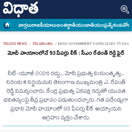
వార్త‌లు
రాజకీయాలు
అంత‌ర్జాతీయం
జాతీయం
ప్రత్యేకం
వినోద
TELUGU NEWS
TELANGANA
MODI GOVERNMENT PAPER LEAKS 93 EXAM
/
/
మోదీ హయాంలోనే 93 పేపర్లు లీక్‌ : సీఎం రేవంత్ రెడ్డి ఫైర్
నీట్-యూజీ 2026 రద్దు... మోదీ ప్రభుత్వ నియంతృత్వ...
నిరంకుశ‌ నిర్ణయమ‌ని తెలంగాణ ముఖ్య‌మంత్రి ఎ. రేవంత్
రెడ్డి విమ‌ర్శించారు. కేంద్ర ప్ర‌భుత్వ ఏక‌ప‌క్ష ర‌ద్దుతో యువత
భవితవ్యంపై తీవ్ర‌ ప్రభావం ప‌డుతుంద‌న్నారు. గ‌త ప‌దేండ్లుగా
ప్ర‌ధాని మోదీ హ‌యాంలో 93 పేప‌ర్లు లీక్ అయ్యాయని
ఆగ్ర‌హం వ్య‌క్తం చేశారు.