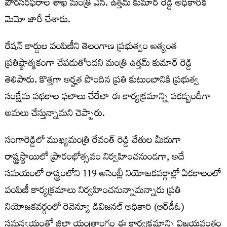
పౌరసరఫరాల శాఖ మంత్రి ఎన్. ఉత్తమ్ కుమార్ రెడ్డి అధికారిక
మెమో జారీ చేశారు.
రేషన్ కార్డుల పంపిణీని తెలంగాణ ప్రభుత్వం అత్యంత
ప్రతిష్ఠాత్మకంగా చేపడుతోందని మంత్రి ఉత్తమ్ కుమార్ రెడ్డి
తెలిపారు. కొత్తగా అర్హత పొందిన ప్రతి కుటుంబానికి ప్రభుత్వ
సంక్షేమ పథకాల ఫలాలు చేరేలా ఈ కార్యక్రమాన్ని పకడ్బందీగా
అమలు చేస్తున్నామని చెప్పారు.
సంగారెడ్డిలో ముఖ్యమంత్రి రేవంత్ రెడ్డి చేతుల మీదుగా
రాష్ట్రస్థాయిలో ప్రారంభోత్సవం నిర్వహించనుండగా, అదే
సమయంలో రాష్ట్రంలోని 119 అసెంబ్లీ నియోజకవర్గాల్లో ఏకకాలంలో
పంపిణీ కార్యక్రమాలు నిర్వహించనున్నామన్నారు ప్రతి
నియోజకవర్గంలో రెవెన్యూ డివిజనల్ అధికారి (ఆర్‌డీఓ)
సమన్వయంతో జిల్లా యంత్రాంగం ఈ కార్యక్రమాన్ని విజయవంతం