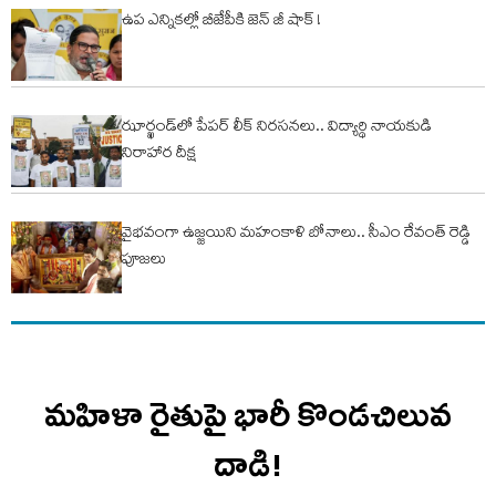
ఉప ఎన్నికల్లో బీజేపీకి జెన్ జీ షాక్ !
ఝార్ఖండ్‌లో పేపర్ లీక్‌ నిరసనలు.. విద్యార్థి నాయకుడి
నిరాహార దీక్ష
వైభవంగా ఉజ్జయిని మహంకాళి బోనాలు.. సీఎం రేవంత్ రెడ్డి
పూజలు
మహిళా రైతుపై భారీ కొండచిలువ
దాడి!