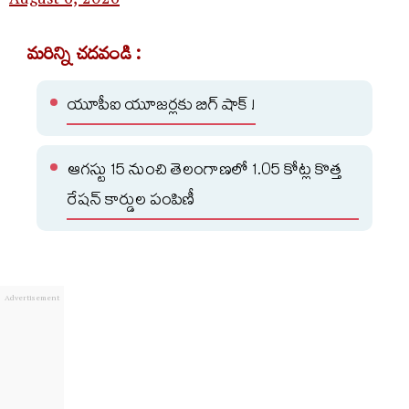
August 6, 2026
మరిన్ని చదవండి :
యూపీఐ యూజర్లకు బిగ్ షాక్ !
ఆగస్టు 15 నుంచి తెలంగాణలో 1.05 కోట్ల కొత్త
రేషన్ కార్డుల పంపిణీ