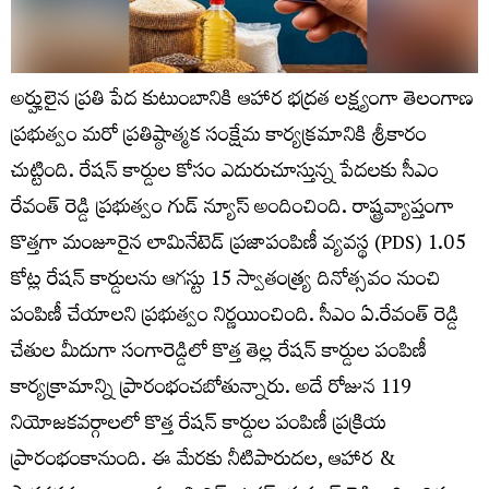
అర్హులైన ప్రతి పేద కుటుంబానికి ఆహార భద్రత లక్ష్యంగా తెలంగాణ
ప్రభుత్వం మరో ప్రతిష్ఠాత్మక సంక్షేమ కార్యక్రమానికి శ్రీకారం
చుట్టింది. రేషన్ కార్డుల కోసం ఎదురుచూస్తున్న పేదలకు సీఎం
రేవంత్ రెడ్డి ప్రభుత్వం గుడ్ న్యూస్ అందించింది. రాష్ట్రవ్యాప్తంగా
కొత్తగా మంజూరైన లామినేటెడ్ ప్రజాపంపిణీ వ్యవస్థ (PDS) 1.05
కోట్ల రేషన్ కార్డులను ఆగస్టు 15 స్వాతంత్ర్య దినోత్సవం నుంచి
పంపిణీ చేయాలని ప్రభుత్వం నిర్ణయించింది. సీఎం ఏ.రేవంత్ రెడ్డి
చేతుల మీదుగా సంగారెడ్డిలో కొత్త తెల్ల రేషన్ కార్డుల పంపిణీ
కార్యక్రామాన్ని ప్రారంభంచబోతున్నారు. అదే రోజున 119
నియోజకవర్గాలలో కొత్త రేషన్ కార్డుల పంపిణీ ప్రక్రియ
ప్రారంభంకానుంది. ఈ మేరకు నీటిపారుదల, ఆహార &