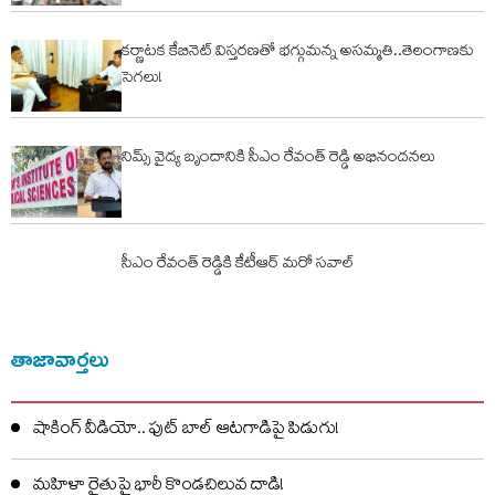
కర్ణాటక కేబినెట్ విస్తరణతో భగ్గుమన్న అసమ్మతి..తెలంగాణకు
సెగలు!
నిమ్స్ వైద్య బృందానికి సీఎం రేవంత్ రెడ్డి అభినందనలు
సీఎం రేవంత్ రెడ్డికి కేటీఆర్ మరో సవాల్
తాజావార్తలు
షాకింగ్ వీడియో.. ఫుట్ బాల్ ఆటగాడిపై పిడుగు!
మహిళా రైతుపై భారీ కొండచిలువ దాడి!