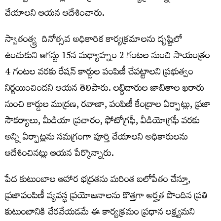
చేయాలని ఆయన ఆదేశించారు.
స్వాతంత్య్ర దినోత్సవ అధికారిక కార్యక్రమాలను దృష్టిలో
ఉంచుకుని ఆగస్టు 15న మధ్యాహ్నం 2 గంటల నుంచి సాయంత్రం
4 గంటల వరకు రేషన్ కార్డుల పంపిణీ చేపట్టాలని ప్రభుత్వం
నిర్ణయించిందని ఆయన తెలిపారు. లబ్ధిదారుల జాబితాల ఖరారు
నుంచి కార్డుల ముద్రణ, రవాణా, పంపిణీ కేంద్రాల ఏర్పాట్లు, ప్రజా
సౌకర్యాలు, మీడియా ప్రచారం, ఫోటోగ్రఫీ, వీడియోగ్రఫీ వరకు
అన్ని ఏర్పాట్లను సమగ్రంగా పూర్తి చేయాలని అధికారులను
ఆదేశించినట్లు ఆయన పేర్కొన్నారు.
పేద కుటుంబాల ఆహార భద్రతను మరింత బలోపేతం చేస్తూ,
ప్రజాపంపిణీ వ్యవస్థ ప్రయోజనాలను కొత్తగా అర్హత పొందిన ప్రతి
కుటుంబానికి చేరవేయడమే ఈ కార్యక్రమం ప్రధాన లక్ష్యమని