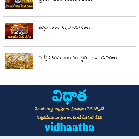
స్థిరంగా బంగారం,వెండి ధరలు
తగ్గిన బంగారం, వెండి ధరలు
మళ్లీ పెరిగిన బంగారం..స్థిరంగా వెండి ధరలు
తెలుగు రాష్ట్ర వ్యాప్తంగా ప్రతినిధుల నెట్‌వర్క్‌తో
విశ్వసనీయ వార్తలు అందించే డిజిటల్ వేదిక