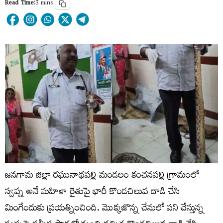
Read Time:
3 mins
జనగామ జిల్లా రఘునాథపల్లి మండలం కంచనపల్లి గ్రామంలో
స్వప్న అనే మహిళా రైతుపై భారీ కొండచిలువ దాడి చేసి
మింగేందుకు ప్రయత్నించింది. మొక్కజొన్న చేనులో పని చేస్తున్న