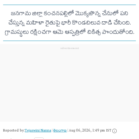
జనగామ జిల్లా కంచనపల్లిలో మొక్కజొన్న చేనులో పని
చేస్తున్న మహిళా రైతుపై భారీ కొండచిలువ దాడి చేసింది.
గ్రామస్థులు రక్షించగా ఆమె ఆస్పత్రిలో చికిత్స పొందుతోంది.
Reported by:
Tejaswini Nanna
|
తెలంగాణ‌
|
Aug 06, 2026, 1:49 pm IST