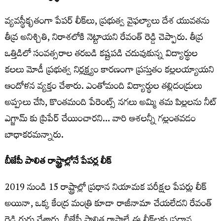
వ్యవస్థీకృతంగా పేపర్ లీక్‌లు, ప్రభుత్వ వైఫల్యాలు దేశ యువత‌ను
తీవ్ర అనిశ్చితి, నిరాశలోకి నెట్టాయ‌ని రేవంత్ రెడ్డి చెప్పారు. తీవ్ర
ఒత్తిడిలో సంవత్సరాల తరబడి కష్టపడి చదువుకున్న విద్యార్థుల
కలలు మోడీ ప్ర‌భుత్వ నిర్లక్ష్యం కార‌ణంగా ప్రస్తుతం కల్లలయ్యాయ‌ని
ఆందోళన వ్యక్తం చేశారు. ఎంతోమంది విద్యార్థుల తల్లిదండ్రులు
అప్పులు చేసి, కొంత‌మంది పేరెంట్స్ నగలు అమ్మి త‌మ పిల్ల‌ల‌ను నీట్
ఎగ్జామ్ కు ప్రిపేర్ చేయించార‌ని… వారి ఆశ‌ల‌న్నీ గ‌ల్లంత‌వ‌డం
బాధాక‌ర‌మ‌న్నారు.
బీజేపీ పాలిత రాష్ట్రాల్లోనే పేపర్ల లీక్
2019 నుండి 15 రాష్ట్రాల్లో ప్రధాన నియామక పరీక్షల పేపర్లు లీక్
అయినా, ఒక్క కేంద్ర మంత్రి కూడా రాజీనామా చేయలేద‌ని రేవంత్