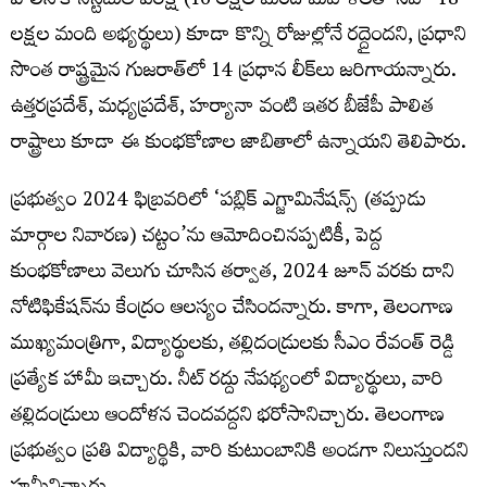
పోలీస్ కానిస్టేబుల్ పరీక్ష (16 లక్షల మంది మహిళలతో సహా 48
లక్షల మంది అభ్యర్థులు) కూడా కొన్ని రోజుల్లోనే రద్దైంద‌ని, ప్రధాని
సొంత రాష్ట్రమైన గుజరాత్‌లో 14 ప్రధాన లీక్‌లు జరిగాయ‌న్నారు.
ఉత్తరప్రదేశ్, మధ్యప్రదేశ్, హర్యానా వంటి ఇతర బీజేపీ పాలిత
రాష్ట్రాలు కూడా ఈ కుంభకోణాల జాబితాలో ఉన్నాయ‌ని తెలిపారు.
ప్రభుత్వం 2024 ఫిబ్రవరిలో ‘పబ్లిక్ ఎగ్జామినేషన్స్ (త‌ప్పుడు
మార్గాల నివారణ) చట్టం’ను ఆమోదించినప్పటికీ, పెద్ద
కుంభకోణాలు వెలుగు చూసిన తర్వాత, 2024 జూన్ వరకు దాని
నోటిఫికేషన్‌ను కేంద్రం ఆలస్యం చేసింద‌న్నారు. కాగా, తెలంగాణ
ముఖ్యమంత్రిగా, విద్యార్థులకు, తల్లిదండ్రులకు సీఎం రేవంత్ రెడ్డి
ప్ర‌త్యేక హామీ ఇచ్చారు. నీట్ ర‌ద్దు నేప‌థ్యంలో విద్యార్థులు, వారి
త‌ల్లిదండ్రులు ఆందోళన చెందవ‌ద్ద‌ని భ‌రోసానిచ్చారు. తెలంగాణ
ప్రభుత్వం ప్రతి విద్యార్థికి, వారి కుటుంబానికి అండగా నిలుస్తుందని