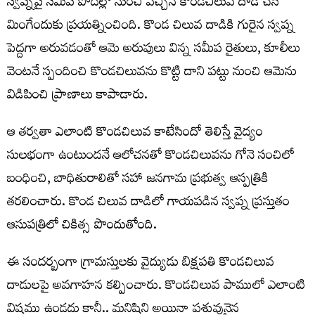
స్వప్నపై సమీప పొదల్లో నుంచి వచ్చిన కొండచిలువ దాడి చేసి
మింగేందుకు ప్రయత్నించింది. కొండ చిలువ దాడికి గురైన స్వప్న
పెద్దగా అరువడంతో ఆమె అరుపులు విన్న సమీప రైతులు, కూలీలు
వెంటనే స్పందించి కొండచిలువను కొట్టి దాని పట్టు నుంచి ఆమెను
విడిపించి ప్రాణాలు కాపాడారు.
ఆ తర్వతా ఎలాంటి కొండచిలువ కాటేసిందో తెలిస్తే వైద్యం
సులభంగా ఉంటుందనే ఆలోచనతో కొండచిలువను గోనె సంచిలో
బంధించి, బాధితురాలితో సహా జనగామ ప్రభుత్వ ఆస్పత్రికి
తరలించారు. కొండ చిలువ దాడిలో గాయపడిన స్వప్న ప్రస్తుతం
ఆసుపత్రిలో చికిత్స పొందుతోంది.
ఈ సందర్బంగా గ్రామస్తులకు వైద్యుడు బిక్షపతి కొండచిలువ
దాడులపై అవగాహన కల్పించారు. కొండచిలువ పాములో ఎలాంటి
విషము ఉండదు కానీ.. మనిషిని అయినా పశువునైన