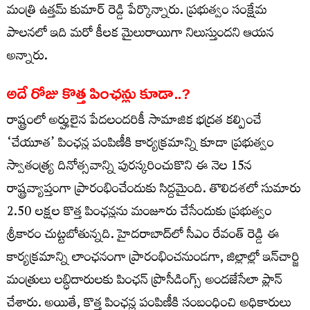
మంత్రి ఉత్తమ్ కుమార్ రెడ్డి పేర్కొన్నారు. ప్రభుత్వం సంక్షేమ
పాలనలో ఇది మరో కీలక మైలురాయిగా నిలుస్తుందని ఆయన
అన్నారు.
అదే రోజు కొత్త పింఛన్లు కూడా..?
రాష్ట్రంలో అర్హులైన పేదలందరికీ సామాజిక భద్రత కల్పించే
‘చేయూత’ పింఛన్ల పంపిణీకి కార్యక్రమాన్ని కూడా ప్రభుత్వం
స్వాతంత్ర్య దినోత్సవాన్ని పురస్కరించుకొని ఈ నెల 15న
రాష్ట్రవ్యాప్తంగా ప్రారంభించేందుకు సిద్దమైంది. తొలిదశలో సుమారు
2.50 లక్షల కొత్త పింఛన్లను మంజూరు చేసేందుకు ప్రభుత్వం
శ్రీకారం చుట్టబోతున్నది. హైదరాబాద్‌‌‌‌‌‌‌‌లో సీఎం రేవంత్ రెడ్డి ఈ
కార్యక్రమాన్ని లాంఛనంగా ప్రారంభించనుండగా, జిల్లాల్లో ఇన్‌‌‌‌‌‌‌‌చార్జి
మంత్రులు లబ్ధిదారులకు పింఛన్ ప్రొసీడింగ్స్ అందజేసేలా ప్లాన్
చేశారు. అయితే, కొత్త పింఛన్ల పంపిణీకి సంబంధించి అధికారులు