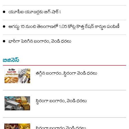
యూపీఐ యూజర్లకు బిగ్ షాక్ !
ఆగస్టు 15 నుంచి తెలంగాణలో 1.05 కోట్ల కొత్త రేషన్ కార్డుల పంపిణీ
భారీగా పెరిగిన బంగారం, వెండి ధరలు
బిజినెస్
తగ్గిన బంగారం..స్థిరంగా వెండి ధరలు
స్థిరంగా బంగారం, వెండి ధరలు