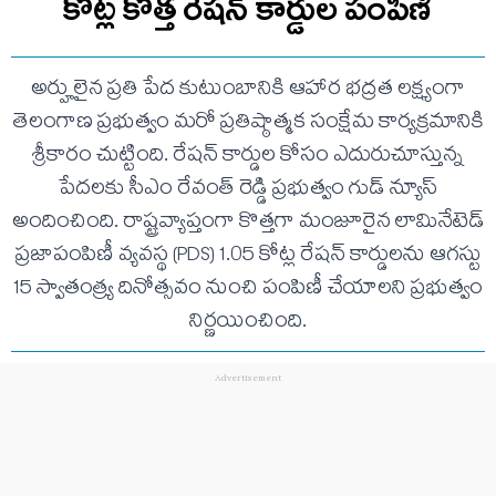
కోట్ల కొత్త రేషన్ కార్డుల పంపిణీ
అర్హులైన ప్రతి పేద కుటుంబానికి ఆహార భద్రత లక్ష్యంగా
తెలంగాణ ప్రభుత్వం మరో ప్రతిష్ఠాత్మక సంక్షేమ కార్యక్రమానికి
శ్రీకారం చుట్టింది. రేషన్ కార్డుల కోసం ఎదురుచూస్తున్న
పేదలకు సీఎం రేవంత్ రెడ్డి ప్రభుత్వం గుడ్ న్యూస్
అందించింది. రాష్ట్రవ్యాప్తంగా కొత్తగా మంజూరైన లామినేటెడ్
ప్రజాపంపిణీ వ్యవస్థ (PDS) 1.05 కోట్ల రేషన్ కార్డులను ఆగస్టు
15 స్వాతంత్ర్య దినోత్సవం నుంచి పంపిణీ చేయాలని ప్రభుత్వం
నిర్ణయించింది.