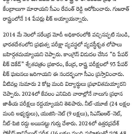
రెడ్డి గుర్తు చేశారు. బీజేపీ పాలిత రాష్ట్రాలే ఈ లీక్‌లకు ప్రధాన
కేంద్రాలుగా మారాయ‌ని సీఎం రేవంత్ రెడ్డి ఆరోపించారు. గుజరాత్
రాష్ట్రంలోనే 14 పేపర్లు లీక్​ అయ్యాయన్నారు.
2014 మే నెలలో నరేంద్ర మోదీ అధికారంలోకి వచ్చినప్పటి నుండి,
భారతదేశంలోని ప్రభుత్వ పరీక్షా వ్యవస్థలో వ్యవస్థీకృత లోపాలు
బహిర్గతమయ్యాయ‌ని చెప్పారు. కాంగ్రెస్ విడుదల చేసిన “ది పేపర్
లీక్ డెకేడ్” శ్వేతపత్రం ప్రకారం, కేంద్ర, రాష్ట్ర పరీక్షలలో 93 పేపర్
లీక్ ఘటనలు జరిగాయ‌ని ఈ సంద‌ర్భంగా సీఎం ప్ర‌స్తావించారు.
వీటివల్ల సుమారు 2 కోట్ల మంది విద్యార్థులు ప్రభావితమయ్యార‌ని
చెప్పారు. 2024లో కేవలం ఎనిమిది వారాల్లోనే నాలుగు ప్రధాన
జాతీయ పరీక్షలు రద్దయ్యాయ‌ని తెలిపారు. నీట్-యూజీ (24 లక్షల
మంది అభ్యర్థులు), యుజిసి-నెట్ (9 లక్షలు), సిఎస్‌ఐఆర్-నెట్,
నీట్-పిజి ర‌ద్దు అయిన‌ట్టు గుర్తు చేశారు. 2024లో ఉత్తరప్రదేశ్