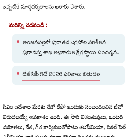
ఇప్పటికే మార్గదర్శకాలను ఖరారు చేశారు.
మరిన్ని చదవండి :
అంజనపల్లిలో పురాతన విగ్రహాల పరిశీలన…
పురావస్తు శాఖ అధికారుల క్షేత్రస్థాయి సందర్శన..
టీజీ సీపీ గెట్ 2026 ఫలితాలు విడుదల
సీఎం ఆదేశాల మేరకు నేడో రేపో ఇందుకు సంబంధించిన జీవో
విడుదలయ్యే అవకాశం ఉంది. ఈ సారి వితంతువులు, ఒంటరి
మహిళలు, నేత, గీత కార్మికులతోపాటు తలసేమియా, సికిల్ సెల్