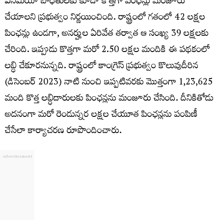
ఎనీమియా బాధితులకు కూడా కొత్తగా పింఛన్లు మంజూరు
చేయాలని ప్రభుత్వం నిర్ణయించింది. రాష్ట్రంలో గతంలో 42 లక్షల
పింఛన్లు ఉండగా, అనర్హుల ఏరివేత తర్వాత ఆ సంఖ్య 39 లక్షలకు
చేరింది. ఇప్పుడు కొత్తగా మరో 2.50 లక్షల మందికి ఈ పథకంలో
లబ్ధి చేకూరనున్నది. రాష్ట్రంలో కాంగ్రెస్ ప్రభుత్వం కొలువుదీరిన
(డిసెంబర్ 2023) నాటి నుంచి ఇప్పటివరకు మొత్తంగా 1,23,625
మంది కొత్త లబ్ధిదారులకు పింఛన్లను మంజూరు చేసింది. దీనికితోడు
అదనంగా మరో రెండున్నర లక్షల చేయూత పింఛన్లను పంపిణీ
చేసేలా కార్యాచరణ రూపొందించారు.