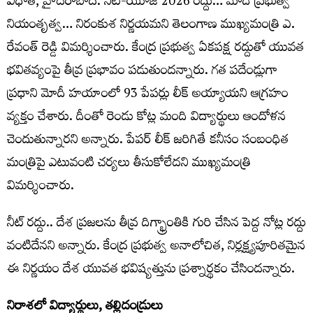
విధాత, హైదరాబాద్: నీట్-యూజీ 2026 రద్దు… మోదీ ప్రభుత్వ
నియంతృత్వ… నిరంకుశ‌ నిర్ణయమ‌ని తెలంగాణ ముఖ్య‌మంత్రి ఎ.
రేవంత్ రెడ్డి విమ‌ర్శించారు. కేంద్ర ప్ర‌భుత్వ ఏక‌ప‌క్ష ర‌ద్దుతో యువత
భవితవ్యంపై తీవ్ర‌ ప్రభావం ప‌డుతుంద‌న్నారు. గ‌త ప‌దేండ్లుగా
ప్ర‌ధాని మోదీ హ‌యాంలో 93 పేప‌ర్లు లీక్ అయ్యాయని ఆగ్ర‌హం
వ్య‌క్తం చేశారు. దీంతో రెండు కోట్ల మంది విద్యార్థులు ఆందోళన
చెందుతున్నారని అన్నారు. పేప‌ర్ లీక్ జ‌రిగితే కనీసం సంబంధిత
మంత్రిపై ఎటువంటి చ‌ర్య‌లు తీసుకోలేదని ముఖ్య‌మంత్రి
విమర్శించారు.
నీట్ రద్దు.. దేశ ప్రజలను తీవ్ర దిగ్భ్రాంతికి గురి చేసిన పెద్ద నోట్ల రద్దు
వంటిదేన‌ని అన్నారు. కేంద్ర ప్ర‌భుత్వ అనాలోచిత, నిర్లక్ష్యపూరితమైన
ఈ నిర్ణయం దేశ యువత భవిష్యత్తును ప్రశ్నార్థకం చేసింద‌న్నారు.
నిరాశలో విద్యార్థులు, తల్లిదండ్రులు