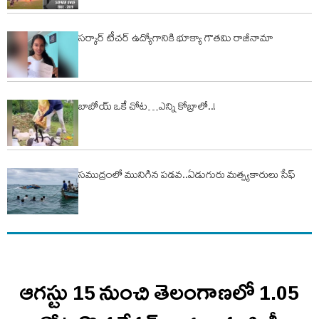
సర్కార్ టీచర్ ఉద్యోగానికి భూక్యా గౌతమి రాజీనామా
బాబోయ్ ఒకే చోట…ఎన్ని కోబ్రాలో..!
సముద్రంలో మునిగిన పడవ..ఏడుగురు మత్స్యకారులు సేఫ్
ఆగస్టు 15 నుంచి తెలంగాణలో 1.05